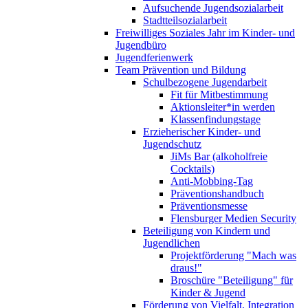
Aufsuchende Jugendsozialarbeit
Stadtteilsozialarbeit
Freiwilliges Soziales Jahr im Kinder- und
Jugendbüro
Jugendferienwerk
Team Prävention und Bildung
Schulbezogene Jugendarbeit
Fit für Mitbestimmung
Aktionsleiter*in werden
Klassenfindungstage
Erzieherischer Kinder- und
Jugendschutz
JiMs Bar (alkoholfreie
Cocktails)
Anti-Mobbing-Tag
Präventionshandbuch
Präventionsmesse
Flensburger Medien Security
Beteiligung von Kindern und
Jugendlichen
Projektförderung "Mach was
draus!"
Broschüre "Beteiligung" für
Kinder & Jugend
Förderung von Vielfalt, Integration