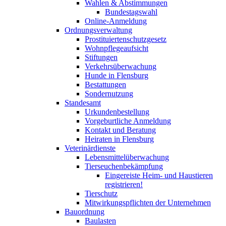
Wahlen & Abstimmungen
Bundestagswahl
Online-Anmeldung
Ordnungsverwaltung
Prostituiertenschutzgesetz
Wohnpflegeaufsicht
Stiftungen
Verkehrsüberwachung
Hunde in Flensburg
Bestattungen
Sondernutzung
Standesamt
Urkundenbestellung
Vorgeburtliche Anmeldung
Kontakt und Beratung
Heiraten in Flensburg
Veterinärdienste
Lebensmittelüberwachung
Tierseuchenbekämpfung
Eingereiste Heim- und Haustieren
registrieren!
Tierschutz
Mitwirkungspflichten der Unternehmen
Bauordnung
Baulasten