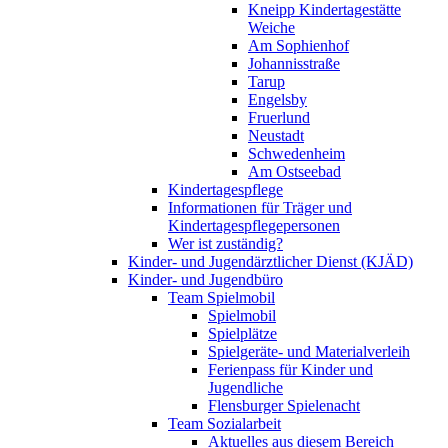
Kneipp Kindertagestätte
Weiche
Am Sophienhof
Johannisstraße
Tarup
Engelsby
Fruerlund
Neustadt
Schwedenheim
Am Ostseebad
Kindertagespflege
Informationen für Träger und
Kindertagespflegepersonen
Wer ist zuständig?
Kinder- und Jugendärztlicher Dienst (KJÄD)
Kinder- und Jugendbüro
Team Spielmobil
Spielmobil
Spielplätze
Spielgeräte- und Materialverleih
Ferienpass für Kinder und
Jugendliche
Flensburger Spielenacht
Team Sozialarbeit
Aktuelles aus diesem Bereich