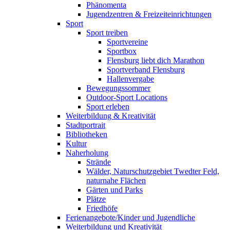
Phänomenta
Jugendzentren & Freizeiteinrichtungen
Sport
Sport treiben
Sportvereine
Sportbox
Flensburg liebt dich Marathon
Sportverband Flensburg
Hallenvergabe
Bewegungssommer
Outdoor-Sport Locations
Sport erleben
Weiterbildung & Kreativität
Stadtportrait
Bibliotheken
Kultur
Naherholung
Strände
Wälder, Naturschutzgebiet Twedter Feld,
naturnahe Flächen
Gärten und Parks
Plätze
Friedhöfe
Ferienangebote/Kinder und Jugendliche
Weiterbildung und Kreativität