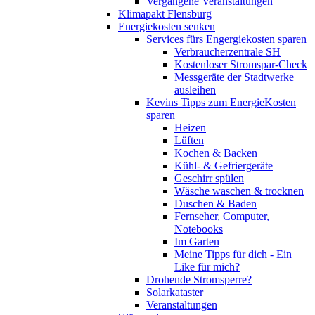
Vergangene Veranstaltungen
Klimapakt Flensburg
Energiekosten senken
Services fürs Engergiekosten sparen
Verbraucherzentrale SH
Kostenloser Stromspar-Check
Messgeräte der Stadtwerke
ausleihen
Kevins Tipps zum EnergieKosten
sparen
Heizen
Lüften
Kochen & Backen
Kühl- & Gefriergeräte
Geschirr spülen
Wäsche waschen & trocknen
Duschen & Baden
Fernseher, Computer,
Notebooks
Im Garten
Meine Tipps für dich - Ein
Like für mich?
Drohende Stromsperre?
Solarkataster
Veranstaltungen