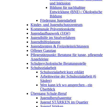
und Inklusion
Bildung für nachhaltige
Entwicklung (BNE) / Ökologische
Bildung
Förderung Jugendarbeit
Kinder- und Jugendschutzzentrum
Kommunale Präventionskette
Jugendaufbauwerk (JAW)
Jugendhilfe im Strafverfahren
Jugendhilfeplanung
Jugendzentren & Freizeiteinrichtungen
Offener Ganztag
Pflegestützpunkt: Beratung für junge, pflegende
Angehörige
Schulpsychologische Beratungsstelle
Schulsozialarbeit
Schulsozialarbeit kurz erklärt
Arbeitsweise der Schulsozialarbeit (6
Säulen)
Wen kann ich wo ansprechen - ein
Überblick
Übergang Schule-Beruf
Jugendberufsagentur
Jugend STÄRKEN im Quartier
Jugend Stärken