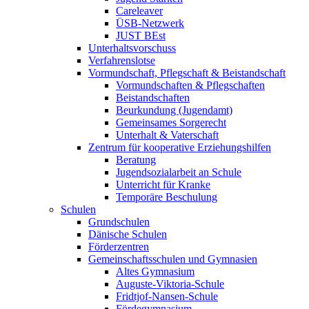
Careleaver
ÜSB-Netzwerk
JUST BEst
Unterhaltsvorschuss
Verfahrenslotse
Vormundschaft, Pflegschaft & Beistandschaft
Vormundschaften & Pflegschaften
Beistandschaften
Beurkundung (Jugendamt)
Gemeinsames Sorgerecht
Unterhalt & Vaterschaft
Zentrum für kooperative Erziehungshilfen
Beratung
Jugendsozialarbeit an Schule
Unterricht für Kranke
Temporäre Beschulung
Schulen
Grundschulen
Dänische Schulen
Förderzentren
Gemeinschaftsschulen und Gymnasien
Altes Gymnasium
Auguste-Viktoria-Schule
Fridtjof-Nansen-Schule
Fördegymnasium