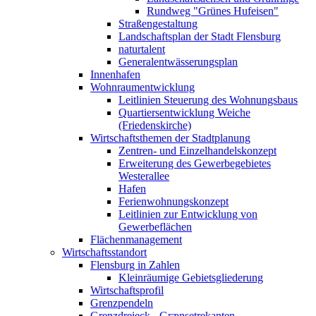
Rundweg "Grünes Hufeisen"
Straßengestaltung
Landschaftsplan der Stadt Flensburg
naturtalent
Generalentwässerungsplan
Innenhafen
Wohnraumentwicklung
Leitlinien Steuerung des Wohnungsbaus
Quartiersentwicklung Weiche
(Friedenskirche)
Wirtschaftsthemen der Stadtplanung
Zentren- und Einzelhandelskonzept
Erweiterung des Gewerbegebietes
Westerallee
Hafen
Ferienwohnungskonzept
Leitlinien zur Entwicklung von
Gewerbeflächen
Flächenmanagement
Wirtschaftsstandort
Flensburg in Zahlen
Kleinräumige Gebietsgliederung
Wirtschaftsprofil
Grenzpendeln
Grenzdreieck - Grænsetrekanten