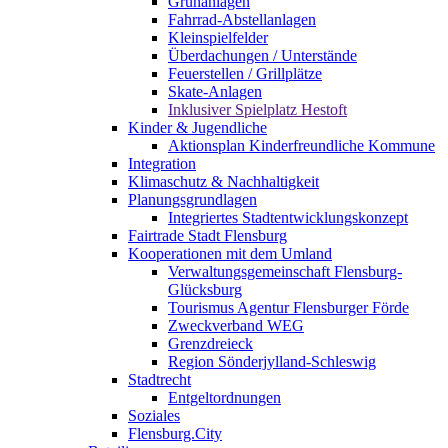
Grünanlagen
Fahrrad-Abstellanlagen
Kleinspielfelder
Überdachungen / Unterstände
Feuerstellen / Grillplätze
Skate-Anlagen
Inklusiver Spielplatz Hestoft
Kinder & Jugendliche
Aktionsplan Kinderfreundliche Kommune
Integration
Klimaschutz & Nachhaltigkeit
Planungsgrundlagen
Integriertes Stadtentwicklungskonzept
Fairtrade Stadt Flensburg
Kooperationen mit dem Umland
Verwaltungsgemeinschaft Flensburg-
Glücksburg
Tourismus Agentur Flensburger Förde
Zweckverband WEG
Grenzdreieck
Region Sönderjylland-Schleswig
Stadtrecht
Entgeltordnungen
Soziales
Flensburg.City