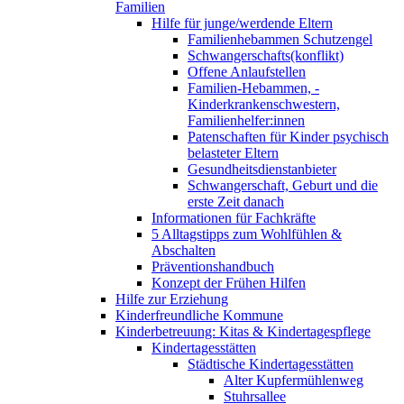
Familien
Hilfe für junge/werdende Eltern
Familienhebammen Schutzengel
Schwangerschafts(konflikt)
Offene Anlaufstellen
Familien-Hebammen, -
Kinderkrankenschwestern,
Familienhelfer:innen
Patenschaften für Kinder psychisch
belasteter Eltern
Gesundheitsdienstanbieter
Schwangerschaft, Geburt und die
erste Zeit danach
Informationen für Fachkräfte
5 Alltagstipps zum Wohlfühlen &
Abschalten
Präventionshandbuch
Konzept der Frühen Hilfen
Hilfe zur Erziehung
Kinderfreundliche Kommune
Kinderbetreuung: Kitas & Kindertagespflege
Kindertagesstätten
Städtische Kindertagesstätten
Alter Kupfermühlenweg
Stuhrsallee