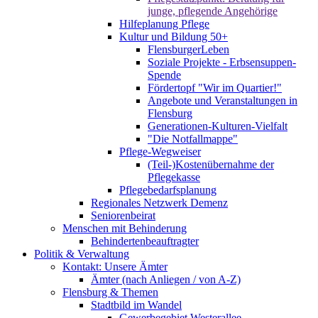
junge, pflegende Angehörige
Hilfeplanung Pflege
Kultur und Bildung 50+
FlensburgerLeben
Soziale Projekte - Erbsensuppen-
Spende
Fördertopf "Wir im Quartier!"
Angebote und Veranstaltungen in
Flensburg
Generationen-Kulturen-Vielfalt
"Die Notfallmappe"
Pflege-Wegweiser
(Teil-)Kostenübernahme der
Pflegekasse
Pflegebedarfsplanung
Regionales Netzwerk Demenz
Seniorenbeirat
Menschen mit Behinderung
Behindertenbeauftragter
Politik & Verwaltung
Kontakt: Unsere Ämter
Ämter (nach Anliegen / von A-Z)
Flensburg & Themen
Stadtbild im Wandel
Gewerbegebiet Westerallee