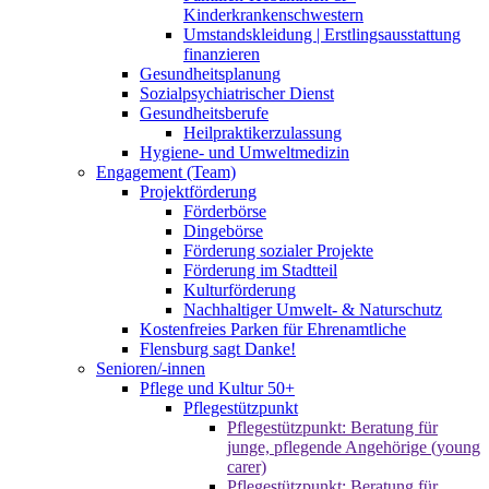
Kinderkrankenschwestern
Umstandskleidung | Erstlingsausstattung
finanzieren
Gesundheitsplanung
Sozialpsychiatrischer Dienst
Gesundheitsberufe
Heilpraktikerzulassung
Hygiene- und Umweltmedizin
Engagement (Team)
Projektförderung
Förderbörse
Dingebörse
Förderung sozialer Projekte
Förderung im Stadtteil
Kulturförderung
Nachhaltiger Umwelt- & Naturschutz
Kostenfreies Parken für Ehrenamtliche
Flensburg sagt Danke!
Senioren/-innen
Pflege und Kultur 50+
Pflegestützpunkt
Pflegestützpunkt: Beratung für
junge, pflegende Angehörige (young
carer)
Pflegestützpunkt: Beratung für