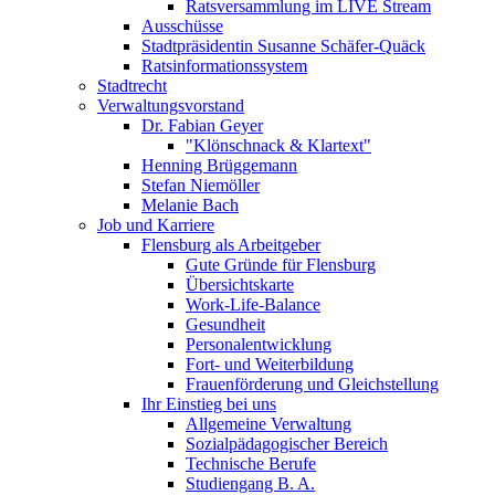
Ratsversammlung im LIVE Stream
Ausschüsse
Stadtpräsidentin Susanne Schäfer-Quäck
Ratsinformationssystem
Stadtrecht
Verwaltungsvorstand
Dr. Fabian Geyer
"Klönschnack & Klartext"
Henning Brüggemann
Stefan Niemöller
Melanie Bach
Job und Karriere
Flensburg als Arbeitgeber
Gute Gründe für Flensburg
Übersichtskarte
Work-Life-Balance
Gesundheit
Personalentwicklung
Fort- und Weiterbildung
Frauenförderung und Gleichstellung
Ihr Einstieg bei uns
Allgemeine Verwaltung
Sozialpädagogischer Bereich
Technische Berufe
Studiengang B. A.