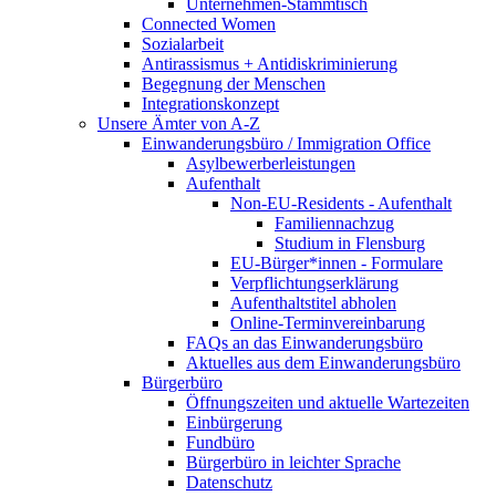
Unternehmen-Stammtisch
Connected Women
Sozialarbeit
Antirassismus + Antidiskriminierung
Begegnung der Menschen
Integrationskonzept
Unsere Ämter von A-Z
Einwanderungsbüro / Immigration Office
Asylbewerberleistungen
Aufenthalt
Non-EU-Residents - Aufenthalt
Familiennachzug
Studium in Flensburg
EU-Bürger*innen - Formulare
Verpflichtungserklärung
Aufenthaltstitel abholen
Online-Terminvereinbarung
FAQs an das Einwanderungsbüro
Aktuelles aus dem Einwanderungsbüro
Bürgerbüro
Öffnungszeiten und aktuelle Wartezeiten
Einbürgerung
Fundbüro
Bürgerbüro in leichter Sprache
Datenschutz