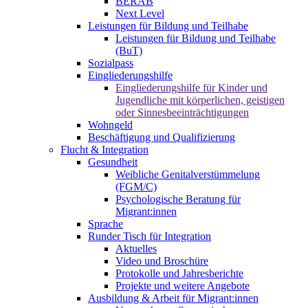
BERAB
Next Level
Leistungen für Bildung und Teilhabe
Leistungen für Bildung und Teilhabe
(BuT)
Sozialpass
Eingliederungshilfe
Eingliederungshilfe für Kinder und
Jugendliche mit körperlichen, geistigen
oder Sinnesbeeinträchtigungen
Wohngeld
Beschäftigung und Qualifizierung
Flucht & Integration
Gesundheit
Weibliche Genitalverstümmelung
(FGM/C)
Psychologische Beratung für
Migrant:innen
Sprache
Runder Tisch für Integration
Aktuelles
Video und Broschüre
Protokolle und Jahresberichte
Projekte und weitere Angebote
Ausbildung & Arbeit für Migrant:innen