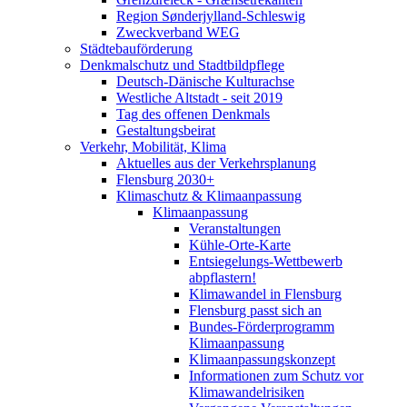
Region Sønderjylland-Schleswig
Zweckverband WEG
Städtebauförderung
Denkmalschutz und Stadtbildpflege
Deutsch-Dänische Kulturachse
Westliche Altstadt - seit 2019
Tag des offenen Denkmals
Gestaltungsbeirat
Verkehr, Mobilität, Klima
Aktuelles aus der Verkehrsplanung
Flensburg 2030+
Klimaschutz & Klimaanpassung
Klimaanpassung
Veranstaltungen
Kühle-Orte-Karte
Entsiegelungs-Wettbewerb
abpflastern!
Klimawandel in Flensburg
Flensburg passt sich an
Bundes-Förderprogramm
Klimaanpassung
Klimaanpassungskonzept
Informationen zum Schutz vor
Klimawandelrisiken