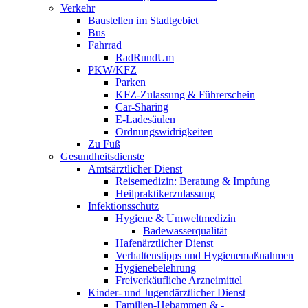
Verkehr
Baustellen im Stadtgebiet
Bus
Fahrrad
RadRundUm
PKW/KFZ
Parken
KFZ-Zulassung & Führerschein
Car-Sharing
E-Ladesäulen
Ordnungswidrigkeiten
Zu Fuß
Gesundheitsdienste
Amtsärztlicher Dienst
Reisemedizin: Beratung & Impfung
Heilpraktikerzulassung
Infektionsschutz
Hygiene & Umweltmedizin
Badewasserqualität
Hafenärztlicher Dienst
Verhaltenstipps und Hygienemaßnahmen
Hygienebelehrung
Freiverkäufliche Arzneimittel
Kinder- und Jugendärztlicher Dienst
Familien-Hebammen & -