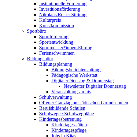
Institutionelle Förderung
Investitionsförderung
Nikolaus Reiser Stiftung
Kulturpreis
Kunstkommission
Sportbüro
Sportförderung
Sportentwicklung
Sportmeister*innen-Ehrung
Ferienschwimmen
Bildungsbüro
Bildungsplanung
Bildungsberichterstattung
Pädagogische Werkstatt
DigitalerDienstag & Donnerstag
Newsletter Digitaler Donnerstag
Veranstaltungsarchiv
Schulverwaltung
Offener Ganztag an städtischen Grundschulen
Berufsbildende Schulen
Schulwege / Schulwegpläne
Kindertagesbetreuung
Kindertagesstätten
Kindertagespflege
Jobs in Kitas