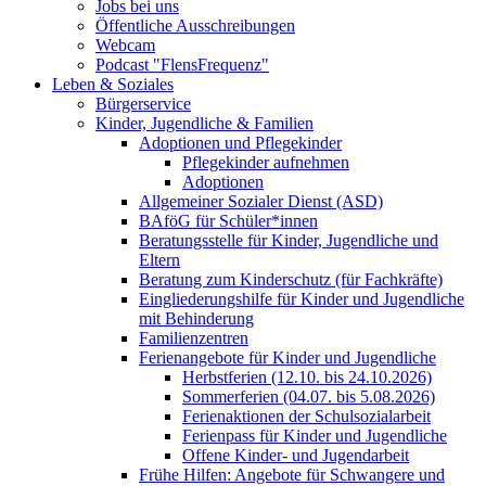
Jobs bei uns
Öffentliche Ausschreibungen
Webcam
Podcast "FlensFrequenz"
Leben & Soziales
Bürgerservice
Kinder, Jugendliche & Familien
Adoptionen und Pflegekinder
Pflegekinder aufnehmen
Adoptionen
Allgemeiner Sozialer Dienst (ASD)
BAföG für Schüler*innen
Beratungsstelle für Kinder, Jugendliche und
Eltern
Beratung zum Kinderschutz (für Fachkräfte)
Eingliederungshilfe für Kinder und Jugendliche
mit Behinderung
Familienzentren
Ferienangebote für Kinder und Jugendliche
Herbstferien (12.10. bis 24.10.2026)
Sommerferien (04.07. bis 5.08.2026)
Ferienaktionen der Schulsozialarbeit
Ferienpass für Kinder und Jugendliche
Offene Kinder- und Jugendarbeit
Frühe Hilfen: Angebote für Schwangere und