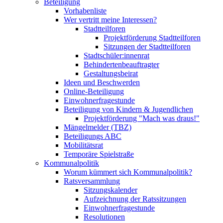
Beteiligung
Vorhabenliste
Wer vertritt meine Interessen?
Stadtteilforen
Projektförderung Stadtteilforen
Sitzungen der Stadtteilforen
Stadtschüler:innenrat
Behindertenbeauftragter
Gestaltungsbeirat
Ideen und Beschwerden
Online-Beteiligung
Einwohnerfragestunde
Beteiligung von Kindern & Jugendlichen
Projektförderung "Mach was draus!"
Mängelmelder (TBZ)
Beteiligungs ABC
Mobilitätsrat
Temporäre Spielstraße
Kommunalpolitik
Worum kümmert sich Kommunalpolitik?
Ratsversammlung
Sitzungskalender
Aufzeichnung der Ratssitzungen
Einwohnerfragestunde
Resolutionen