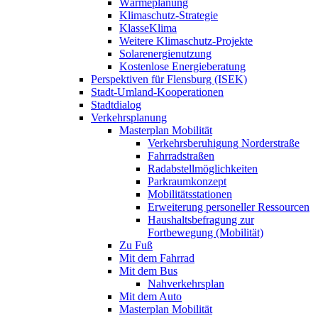
Wärmeplanung
Klimaschutz-Strategie
KlasseKlima
Weitere Klimaschutz-Projekte
Solarenergienutzung
Kostenlose Energieberatung
Perspektiven für Flensburg (ISEK)
Stadt-Umland-Kooperationen
Stadtdialog
Verkehrsplanung
Masterplan Mobilität
Verkehrsberuhigung Norderstraße
Fahrradstraßen
Radabstellmöglichkeiten
Parkraumkonzept
Mobilitätsstationen
Erweiterung personeller Ressourcen
Haushaltsbefragung zur
Fortbewegung (Mobilität)
Zu Fuß
Mit dem Fahrrad
Mit dem Bus
Nahverkehrsplan
Mit dem Auto
Masterplan Mobilität