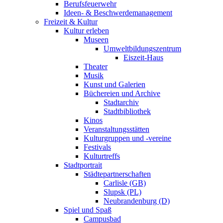
Berufsfeuerwehr
Ideen- & Beschwerdemanagement
Freizeit & Kultur
Kultur erleben
Museen
Umweltbildungszentrum
Eiszeit-Haus
Theater
Musik
Kunst und Galerien
Büchereien und Archive
Stadtarchiv
Stadtbibliothek
Kinos
Veranstaltungsstätten
Kulturgruppen und -vereine
Festivals
Kulturtreffs
Stadtportrait
Städtepartnerschaften
Carlisle (GB)
Slupsk (PL)
Neubrandenburg (D)
Spiel und Spaß
Campusbad