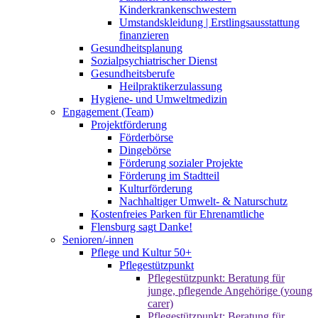
Kinderkrankenschwestern
Umstandskleidung | Erstlingsausstattung
finanzieren
Gesundheitsplanung
Sozialpsychiatrischer Dienst
Gesundheitsberufe
Heilpraktikerzulassung
Hygiene- und Umweltmedizin
Engagement (Team)
Projektförderung
Förderbörse
Dingebörse
Förderung sozialer Projekte
Förderung im Stadtteil
Kulturförderung
Nachhaltiger Umwelt- & Naturschutz
Kostenfreies Parken für Ehrenamtliche
Flensburg sagt Danke!
Senioren/-innen
Pflege und Kultur 50+
Pflegestützpunkt
Pflegestützpunkt: Beratung für
junge, pflegende Angehörige (young
carer)
Pflegestützpunkt: Beratung für