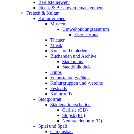
Berufsfeuerwehr
Ideen- & Beschwerdemanagement
Freizeit & Kultur
Kultur erleben
Museen
Umweltbildungszentrum
Eiszeit-Haus
Theater
Musik
Kunst und Galerien
Büchereien und Archive
Stadtarchiv
Stadtbibliothek
Kinos
Veranstaltungsstätten
Kulturgruppen und -vereine
Festivals
Kulturtreffs
Stadtportrait
Städtepartnerschaften
Carlisle (GB)
Slupsk (PL)
Neubrandenburg (D)
Spiel und Spaß
Campusbad