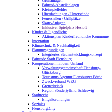
Grünanlagen
Fahrrad-Abstellanlagen
Kleinspielfelder
Überdachungen / Unterstände
Feuerstellen / Grillplätze
Skate-Anlagen
Inklusiver Spielplatz Hestoft
Kinder & Jugendliche
Aktionsplan Kinderfreundliche Kommune
Integration
Klimaschutz & Nachhaltigkeit
Planungsgrundlagen
Integriertes Stadtentwicklungskonzept
Fairtrade Stadt Flensburg
Kooperationen mit dem Umland
Verwaltungsgemeinschaft Flensburg-
Glücksburg
Tourismus Agentur Flensburger Förde
Zweckverband WEG
Grenzdreieck
Region Sönderjylland-Schleswig
Stadtrecht
Entgeltordnungen
Soziales
Flensburg.City