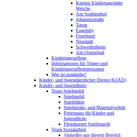
Kneipp Kindertagestätte
Weiche
Am Sophienhof
Johannisstraße
Tarup
Engelsby
Fruerlund
Neustadt
Schwedenheim
Am Ostseebad
Kindertagespflege
Informationen für Träger und
Kindertagespflegepersonen
Wer ist zuständig?
Kinder- und Jugendärztlicher Dienst (KJÄD)
Kinder- und Jugendbüro
Team Spielmobil
Spielmobil
Spielplätze
Spielgeräte- und Materialverleih
Ferienpass für Kinder und
Jugendliche
Flensburger Spielenacht
Team Sozialarbeit
Aktuelles aus diesem Bereich