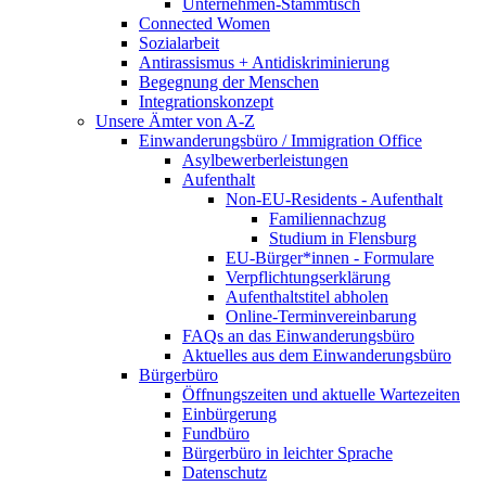
Unternehmen-Stammtisch
Connected Women
Sozialarbeit
Antirassismus + Antidiskriminierung
Begegnung der Menschen
Integrationskonzept
Unsere Ämter von A-Z
Einwanderungsbüro / Immigration Office
Asylbewerberleistungen
Aufenthalt
Non-EU-Residents - Aufenthalt
Familiennachzug
Studium in Flensburg
EU-Bürger*innen - Formulare
Verpflichtungserklärung
Aufenthaltstitel abholen
Online-Terminvereinbarung
FAQs an das Einwanderungsbüro
Aktuelles aus dem Einwanderungsbüro
Bürgerbüro
Öffnungszeiten und aktuelle Wartezeiten
Einbürgerung
Fundbüro
Bürgerbüro in leichter Sprache
Datenschutz