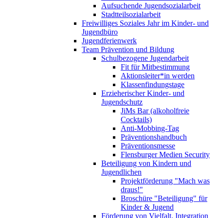
Aufsuchende Jugendsozialarbeit
Stadtteilsozialarbeit
Freiwilliges Soziales Jahr im Kinder- und
Jugendbüro
Jugendferienwerk
Team Prävention und Bildung
Schulbezogene Jugendarbeit
Fit für Mitbestimmung
Aktionsleiter*in werden
Klassenfindungstage
Erzieherischer Kinder- und
Jugendschutz
JiMs Bar (alkoholfreie
Cocktails)
Anti-Mobbing-Tag
Präventionshandbuch
Präventionsmesse
Flensburger Medien Security
Beteiligung von Kindern und
Jugendlichen
Projektförderung "Mach was
draus!"
Broschüre "Beteiligung" für
Kinder & Jugend
Förderung von Vielfalt, Integration