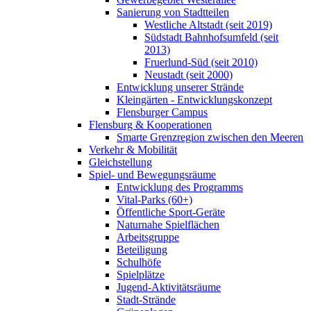
Sanierung von Stadtteilen
Westliche Altstadt (seit 2019)
Südstadt Bahnhofsumfeld (seit
2013)
Fruerlund-Süd (seit 2010)
Neustadt (seit 2000)
Entwicklung unserer Strände
Kleingärten - Entwicklungskonzept
Flensburger Campus
Flensburg & Kooperationen
Smarte Grenzregion zwischen den Meeren
Verkehr & Mobilität
Gleichstellung
Spiel- und Bewegungsräume
Entwicklung des Programms
Vital-Parks (60+)
Öffentliche Sport-Geräte
Naturnahe Spielflächen
Arbeitsgruppe
Beteiligung
Schulhöfe
Spielplätze
Jugend-Aktivitätsräume
Stadt-Strände