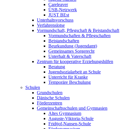
Careleaver
ÜSB-Netzwerk
JUST BEst
Unterhaltsvorschuss
Verfahrenslotse
Vormundschaft, Pflegschaft & Beistandschaft
Vormundschaften & Pflegschaften
Beistandschaften
Beurkundung (Jugendamt)
Gemeinsames Sorgerecht
Unterhalt & Vaterschaft
Zentrum für kooperative Erziehungshilfen
Beratung
Jugendsozialarbeit an Schule
Unterricht für Kranke
Temporäre Beschulung
Schulen
Grundschulen
Dänische Schulen
Förderzentren
Gemeinschaftsschulen und Gymnasien
Altes Gymnasium
Auguste-Viktoria-Schule
Fridtjof-Nansen-Schule
Fördegymnasium