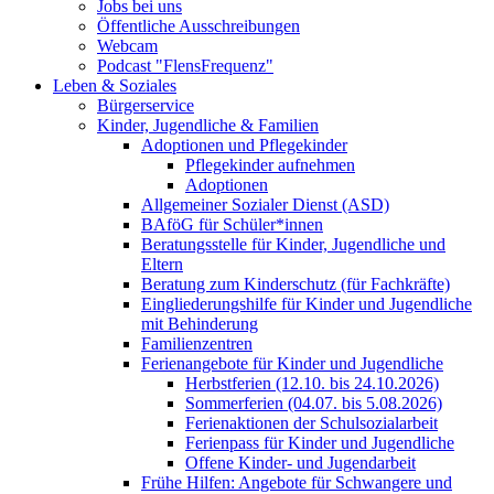
Jobs bei uns
Öffentliche Ausschreibungen
Webcam
Podcast "FlensFrequenz"
Leben & Soziales
Bürgerservice
Kinder, Jugendliche & Familien
Adoptionen und Pflegekinder
Pflegekinder aufnehmen
Adoptionen
Allgemeiner Sozialer Dienst (ASD)
BAföG für Schüler*innen
Beratungsstelle für Kinder, Jugendliche und
Eltern
Beratung zum Kinderschutz (für Fachkräfte)
Eingliederungshilfe für Kinder und Jugendliche
mit Behinderung
Familienzentren
Ferienangebote für Kinder und Jugendliche
Herbstferien (12.10. bis 24.10.2026)
Sommerferien (04.07. bis 5.08.2026)
Ferienaktionen der Schulsozialarbeit
Ferienpass für Kinder und Jugendliche
Offene Kinder- und Jugendarbeit
Frühe Hilfen: Angebote für Schwangere und