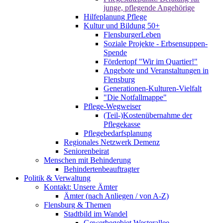
junge, pflegende Angehörige
Hilfeplanung Pflege
Kultur und Bildung 50+
FlensburgerLeben
Soziale Projekte - Erbsensuppen-
Spende
Fördertopf "Wir im Quartier!"
Angebote und Veranstaltungen in
Flensburg
Generationen-Kulturen-Vielfalt
"Die Notfallmappe"
Pflege-Wegweiser
(Teil-)Kostenübernahme der
Pflegekasse
Pflegebedarfsplanung
Regionales Netzwerk Demenz
Seniorenbeirat
Menschen mit Behinderung
Behindertenbeauftragter
Politik & Verwaltung
Kontakt: Unsere Ämter
Ämter (nach Anliegen / von A-Z)
Flensburg & Themen
Stadtbild im Wandel
Gewerbegebiet Westerallee