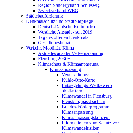
Region Sønderjylland-Schleswig
Zweckverband WEG
Städtebauförderung
Denkmalschutz und Stadtbildpflege
Deutsch-Dänische Kulturachse
Westliche Altstadt - seit 2019
Tag des offenen Denkmals
Gestaltungsbeirat
Verkehr, Mobilität, Klima
Aktuelles aus der Verkehrsplanung
Flensburg 2030+
Klimaschutz & Klimaanpassung
Klimaanpassung
Veranstaltungen
Kühle-Orte-Karte
Entsiegelungs-Wettbewerb
abpflastern!
Klimawandel in Flensburg
Flensburg passt sich an
Bundes-Förderprogramm
Klimaanpassung
Klimaanpassungskonzept
Informationen zum Schutz vor
Klimawandelrisiken