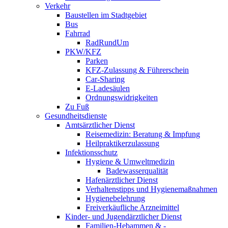
Verkehr
Baustellen im Stadtgebiet
Bus
Fahrrad
RadRundUm
PKW/KFZ
Parken
KFZ-Zulassung & Führerschein
Car-Sharing
E-Ladesäulen
Ordnungswidrigkeiten
Zu Fuß
Gesundheitsdienste
Amtsärztlicher Dienst
Reisemedizin: Beratung & Impfung
Heilpraktikerzulassung
Infektionsschutz
Hygiene & Umweltmedizin
Badewasserqualität
Hafenärztlicher Dienst
Verhaltenstipps und Hygienemaßnahmen
Hygienebelehrung
Freiverkäufliche Arzneimittel
Kinder- und Jugendärztlicher Dienst
Familien-Hebammen & -