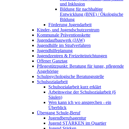
und Inklusion
Bildung für nachhaltige
Entwicklung (BNE) / Ökologische
Bildung
Förderung Jugendarbeit
Kinder- und Jugendschutzzentrum
Kommunale Präventionskette
Jugendaufbauwerk (JAW)
Jugendhilfe im Strafverfahren
Jugendhilfeplanung
Jugendzentren & Freizeiteinrichtungen
Offener Ganztag
Pflegestützpunkt: Beratung für junge, pflegende
Angehörige
Schulpsychologische Beratungsstelle
Schulsozialarbeit
Schulsozialarbeit kurz erklärt
Arbeitsweise der Schulsozialarbeit (6
Säulen)
Wen kann ich wo ansprechen - ein
Überblick
Übergang Schule-Beruf
Jugendberufsagentur
Jugend STÄRKEN im Quartier
Jugend Stärken