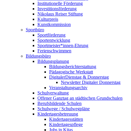
Institutionelle Förderung
Investitionsförderung
Nikolaus Reiser Stiftung
Kulturpreis
Kunstkommission
Sportbüro
Sportförderung
Sportentwicklung
Sportmeister*innen-Ehrung
Ferienschwimmen
Bildungsbüro
Bildungsplanung
Bildungsberichterstattung
Pädagogische Werkstatt
DigitalerDienstag & Donnerstag
Newsletter Digitaler Donnerstag
Veranstaltungsarchiv
Schulverwaltung
Offener Ganztag an städtischen Grundschulen
Berufsbildende Schulen
Schulwege / Schulwegpläne
Kindertagesbetreuung
Kindertagesstätten
Kindertagespflege
Jobs in Kitas