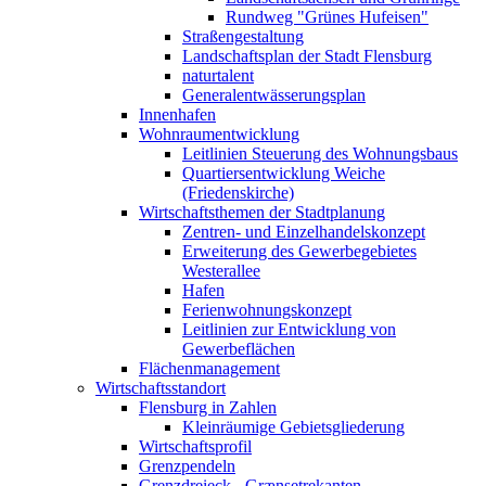
Rundweg "Grünes Hufeisen"
Straßengestaltung
Landschaftsplan der Stadt Flensburg
naturtalent
Generalentwässerungsplan
Innenhafen
Wohnraumentwicklung
Leitlinien Steuerung des Wohnungsbaus
Quartiersentwicklung Weiche
(Friedenskirche)
Wirtschaftsthemen der Stadtplanung
Zentren- und Einzelhandelskonzept
Erweiterung des Gewerbegebietes
Westerallee
Hafen
Ferienwohnungskonzept
Leitlinien zur Entwicklung von
Gewerbeflächen
Flächenmanagement
Wirtschaftsstandort
Flensburg in Zahlen
Kleinräumige Gebietsgliederung
Wirtschaftsprofil
Grenzpendeln
Grenzdreieck - Grænsetrekanten