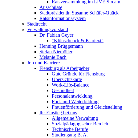
Ratsversammlung im LIVE Stream
Ausschüsse
Stadtpräsidentin Susanne Schäfer-Quäck
Ratsinformationssystem
Stadtrecht
Verwaltungsvorstand
Dr. Fabian Geyer
"Klönschnack & Klartext"
Henning Brüggemann
Stefan Niemöller
Melanie Bach
Job und Karriere
Flensburg als Arbeitgeber
Gute Gründe für Flensburg
Übersichtskarte
Work-Life-Balance
Gesundheit
Personalentwicklung
Fort- und Weiterbildung
Frauenförderung und Gleichstellung
Ihr Einstieg bei uns
Allgemeine Verwaltung
Sozialpädagogischer Bereich
Technische Berufe
Studiengang B. A.