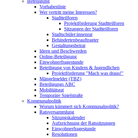
Beteiligung
Vorhabenliste
Wer vertritt meine Interessen?
Stadtteilforen
Projektförderung Stadtteilforen
Sitzungen der Stadtteilforen
Stadtschüler:innenrat
Behindertenbeauftragter
Gestaltungsbeirat
Ideen und Beschwerden
Online-Beteiligung
Einwohnerfragestunde
Beteiligung von Kindern & Jugendlichen
Projektförderung "Mach was draus!"
Mängelmelder (TBZ)
Beteiligungs ABC
Mobilitätsrat
Temporäre Spielstraße
Kommunalpolitik
Worum kümmert sich Kommunalpolitik?
Ratsversammlung
Sitzungskalender
Aufzeichnung der Ratssitzungen
Einwohnerfragestunde
Resolutionen