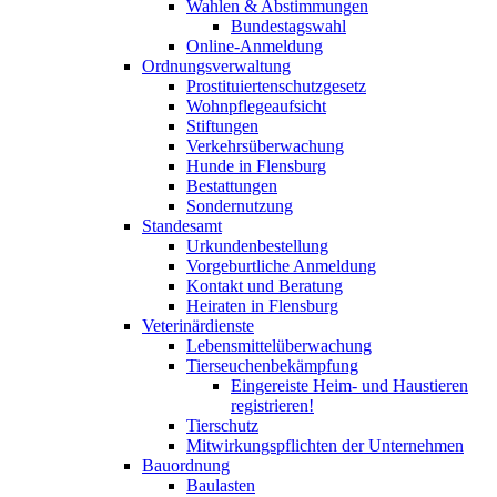
Wahlen & Abstimmungen
Bundestagswahl
Online-Anmeldung
Ordnungsverwaltung
Prostituiertenschutzgesetz
Wohnpflegeaufsicht
Stiftungen
Verkehrsüberwachung
Hunde in Flensburg
Bestattungen
Sondernutzung
Standesamt
Urkundenbestellung
Vorgeburtliche Anmeldung
Kontakt und Beratung
Heiraten in Flensburg
Veterinärdienste
Lebensmittelüberwachung
Tierseuchenbekämpfung
Eingereiste Heim- und Haustieren
registrieren!
Tierschutz
Mitwirkungspflichten der Unternehmen
Bauordnung
Baulasten