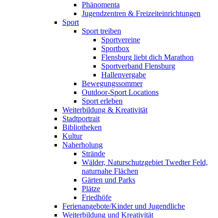
Phänomenta
Jugendzentren & Freizeiteinrichtungen
Sport
Sport treiben
Sportvereine
Sportbox
Flensburg liebt dich Marathon
Sportverband Flensburg
Hallenvergabe
Bewegungssommer
Outdoor-Sport Locations
Sport erleben
Weiterbildung & Kreativität
Stadtportrait
Bibliotheken
Kultur
Naherholung
Strände
Wälder, Naturschutzgebiet Twedter Feld,
naturnahe Flächen
Gärten und Parks
Plätze
Friedhöfe
Ferienangebote/Kinder und Jugendliche
Weiterbildung und Kreativität