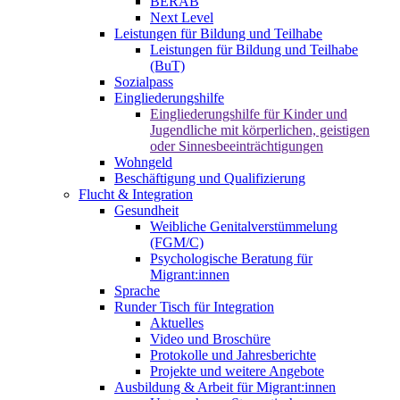
BERAB
Next Level
Leistungen für Bildung und Teilhabe
Leistungen für Bildung und Teilhabe
(BuT)
Sozialpass
Eingliederungshilfe
Eingliederungshilfe für Kinder und
Jugendliche mit körperlichen, geistigen
oder Sinnesbeeinträchtigungen
Wohngeld
Beschäftigung und Qualifizierung
Flucht & Integration
Gesundheit
Weibliche Genitalverstümmelung
(FGM/C)
Psychologische Beratung für
Migrant:innen
Sprache
Runder Tisch für Integration
Aktuelles
Video und Broschüre
Protokolle und Jahresberichte
Projekte und weitere Angebote
Ausbildung & Arbeit für Migrant:innen