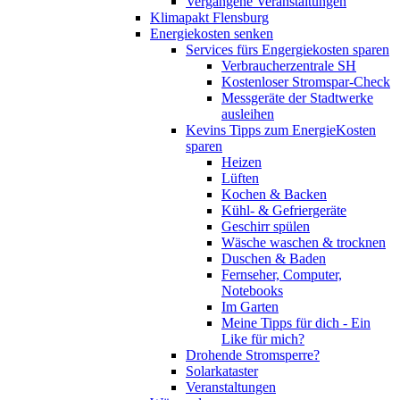
Vergangene Veranstaltungen
Klimapakt Flensburg
Energiekosten senken
Services fürs Engergiekosten sparen
Verbraucherzentrale SH
Kostenloser Stromspar-Check
Messgeräte der Stadtwerke
ausleihen
Kevins Tipps zum EnergieKosten
sparen
Heizen
Lüften
Kochen & Backen
Kühl- & Gefriergeräte
Geschirr spülen
Wäsche waschen & trocknen
Duschen & Baden
Fernseher, Computer,
Notebooks
Im Garten
Meine Tipps für dich - Ein
Like für mich?
Drohende Stromsperre?
Solarkataster
Veranstaltungen