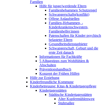
Familien
Hilfe für junge/werdende Eltern
Familienhebammen Schutzengel
Schwangerschafts(konflikt)
Offene Anlaufstellen
Familien-Hebammen, -
Kinderkrankenschwestern,
Familienhelfer:innen
Patenschaften für Kinder psychisch
belasteter Eltern
Gesundheitsdienstanbieter
Schwangerschaft, Geburt und die
erste Zeit danach
Informationen für Fachkräfte
5 Alltagstipps zum Wohlfühlen &
Abschalten
Präventionshandbuch
Konzept der Frühen Hilfen
Hilfe zur Erziehung
Kinderfreundliche Kommune
Kinderbetreuung: Kitas & Kindertagespflege
Kindertagesstätten
Städtische Kindertagesstätten
Alter Kupfermühlenweg
Stuhrsallee