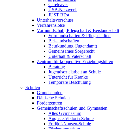
Careleaver
ÜSB-Netzwerk
JUST BEst
Unterhaltsvorschuss
Verfahrenslotse
Vormundschaft, Pflegschaft & Beistandschaft
Vormundschaften & Pflegschaften
Beistandschaften
Beurkundung (Jugendamt)
Gemeinsames Sorgerecht
Unterhalt & Vaterschaft
Zentrum für kooperative Erziehungshilfen
Beratung
Jugendsozialarbeit an Schule
Unterricht für Kranke
Temporäre Beschulung
Schulen
Grundschulen
Dänische Schulen
Förderzentren
Gemeinschaftsschulen und Gymnasien
Altes Gymnasium
Auguste-Viktoria-Schule
Fridtjof-Nansen-Schule
Fördegymnasium