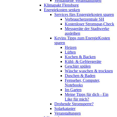
Vergangene Veranstaltungen
Klimapakt Flensburg
Energiekosten senken
Services fürs Engergiekosten sparen
Verbraucherzentrale SH
Kostenloser Stromspar-Check
Messgeräte der Stadtwerke
ausleihen
Kevins Tipps zum EnergieKosten
sparen
Heizen
Lüften
Kochen & Backen
Kühl- & Gefriergeräte
Geschirr spülen
Wäsche waschen & trocknen
Duschen & Baden
Fernseher, Computer,
Notebooks
Im Garten
Meine Tipps für dich - Ein
Like für mich?
Drohende Stromsperre?
Solarkataster
Veranstaltungen