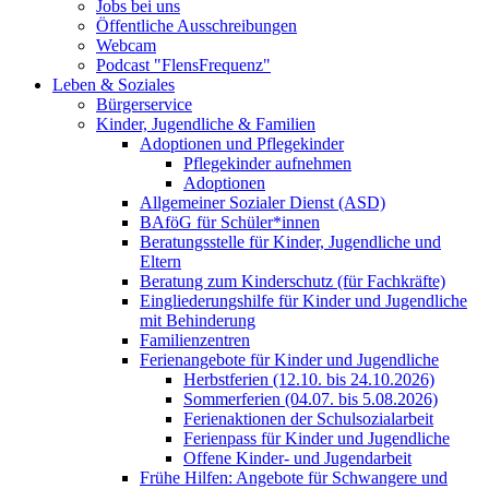
Jobs bei uns
Öffentliche Ausschreibungen
Webcam
Podcast "FlensFrequenz"
Leben & Soziales
Bürgerservice
Kinder, Jugendliche & Familien
Adoptionen und Pflegekinder
Pflegekinder aufnehmen
Adoptionen
Allgemeiner Sozialer Dienst (ASD)
BAföG für Schüler*innen
Beratungsstelle für Kinder, Jugendliche und
Eltern
Beratung zum Kinderschutz (für Fachkräfte)
Eingliederungshilfe für Kinder und Jugendliche
mit Behinderung
Familienzentren
Ferienangebote für Kinder und Jugendliche
Herbstferien (12.10. bis 24.10.2026)
Sommerferien (04.07. bis 5.08.2026)
Ferienaktionen der Schulsozialarbeit
Ferienpass für Kinder und Jugendliche
Offene Kinder- und Jugendarbeit
Frühe Hilfen: Angebote für Schwangere und