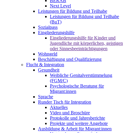
BERAB
Next Level
Leistungen für Bildung und Teilhabe
Leistungen für Bildung und Teilhabe
(BuT)
Sozialpass
Eingliederungshilfe
Eingliederungshilfe für Kinder und
Jugendliche mit körperlichen, geistigen
oder Sinnesbeeinträchtigungen
Wohngeld
Beschäftigung und Qualifizierung
Flucht & Integration
Gesundheit
Weibliche Genitalverstümmelung
(FGM/C)
Psychologische Beratung für
Migrant:innen
Sprache
Runder Tisch für Integration
Aktuelles
Video und Broschüre
Protokolle und Jahresberichte
Projekte und weitere Angebote
Ausbildung & Arbeit für Migrant:innen