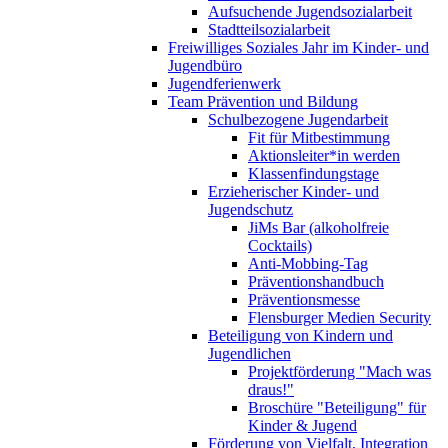
Aufsuchende Jugendsozialarbeit
Stadtteilsozialarbeit
Freiwilliges Soziales Jahr im Kinder- und
Jugendbüro
Jugendferienwerk
Team Prävention und Bildung
Schulbezogene Jugendarbeit
Fit für Mitbestimmung
Aktionsleiter*in werden
Klassenfindungstage
Erzieherischer Kinder- und
Jugendschutz
JiMs Bar (alkoholfreie
Cocktails)
Anti-Mobbing-Tag
Präventionshandbuch
Präventionsmesse
Flensburger Medien Security
Beteiligung von Kindern und
Jugendlichen
Projektförderung "Mach was
draus!"
Broschüre "Beteiligung" für
Kinder & Jugend
Förderung von Vielfalt, Integration