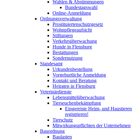
Wahlen & Abstimmungen
Bundestagswahl
Online-Anmeldung
Ordnungsverwaltung
Prostituiertenschutzgesetz
Wohnpflegeaufsicht
Stiftungen
Verkehrsüberwachung
Hunde in Flensburg
Bestattungen
Sondernutzung
Standesamt
Urkundenbestellung
Vorgeburtliche Anmeldung
Kontakt und Beratung
Heiraten in Flensburg
Veterinärdienste
Lebensmittelüberwachung
Tierseuchenbekämpfung
Eingereiste Heim- und Haustieren
registrieren!
Tierschutz
Mitwirkungspflichten der Unternehmen
Bauordnung
Baulasten