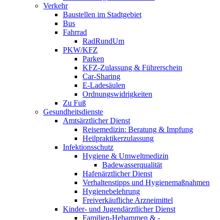
Verkehr
Baustellen im Stadtgebiet
Bus
Fahrrad
RadRundUm
PKW/KFZ
Parken
KFZ-Zulassung & Führerschein
Car-Sharing
E-Ladesäulen
Ordnungswidrigkeiten
Zu Fuß
Gesundheitsdienste
Amtsärztlicher Dienst
Reisemedizin: Beratung & Impfung
Heilpraktikerzulassung
Infektionsschutz
Hygiene & Umweltmedizin
Badewasserqualität
Hafenärztlicher Dienst
Verhaltenstipps und Hygienemaßnahmen
Hygienebelehrung
Freiverkäufliche Arzneimittel
Kinder- und Jugendärztlicher Dienst
Familien-Hebammen & -