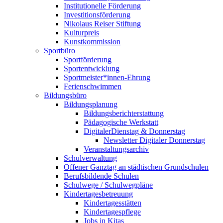
Institutionelle Förderung
Investitionsförderung
Nikolaus Reiser Stiftung
Kulturpreis
Kunstkommission
Sportbüro
Sportförderung
Sportentwicklung
Sportmeister*innen-Ehrung
Ferienschwimmen
Bildungsbüro
Bildungsplanung
Bildungsberichterstattung
Pädagogische Werkstatt
DigitalerDienstag & Donnerstag
Newsletter Digitaler Donnerstag
Veranstaltungsarchiv
Schulverwaltung
Offener Ganztag an städtischen Grundschulen
Berufsbildende Schulen
Schulwege / Schulwegpläne
Kindertagesbetreuung
Kindertagesstätten
Kindertagespflege
Jobs in Kitas