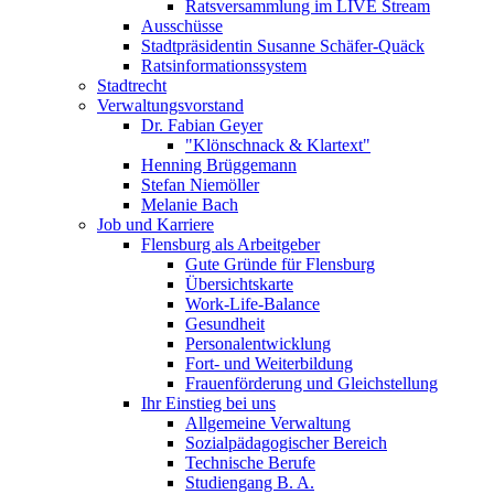
Ratsversammlung im LIVE Stream
Ausschüsse
Stadtpräsidentin Susanne Schäfer-Quäck
Ratsinformationssystem
Stadtrecht
Verwaltungsvorstand
Dr. Fabian Geyer
"Klönschnack & Klartext"
Henning Brüggemann
Stefan Niemöller
Melanie Bach
Job und Karriere
Flensburg als Arbeitgeber
Gute Gründe für Flensburg
Übersichtskarte
Work-Life-Balance
Gesundheit
Personalentwicklung
Fort- und Weiterbildung
Frauenförderung und Gleichstellung
Ihr Einstieg bei uns
Allgemeine Verwaltung
Sozialpädagogischer Bereich
Technische Berufe
Studiengang B. A.