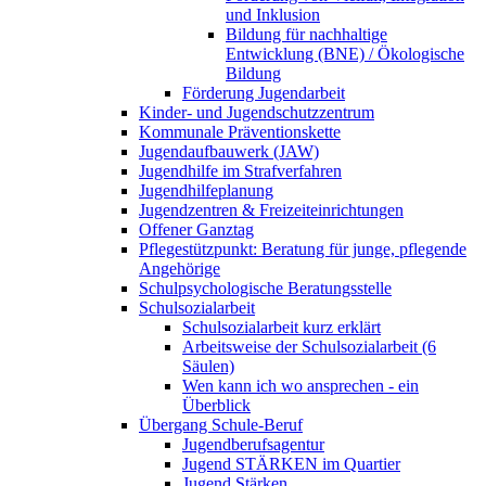
und Inklusion
Bildung für nachhaltige
Entwicklung (BNE) / Ökologische
Bildung
Förderung Jugendarbeit
Kinder- und Jugendschutzzentrum
Kommunale Präventionskette
Jugendaufbauwerk (JAW)
Jugendhilfe im Strafverfahren
Jugendhilfeplanung
Jugendzentren & Freizeiteinrichtungen
Offener Ganztag
Pflegestützpunkt: Beratung für junge, pflegende
Angehörige
Schulpsychologische Beratungsstelle
Schulsozialarbeit
Schulsozialarbeit kurz erklärt
Arbeitsweise der Schulsozialarbeit (6
Säulen)
Wen kann ich wo ansprechen - ein
Überblick
Übergang Schule-Beruf
Jugendberufsagentur
Jugend STÄRKEN im Quartier
Jugend Stärken