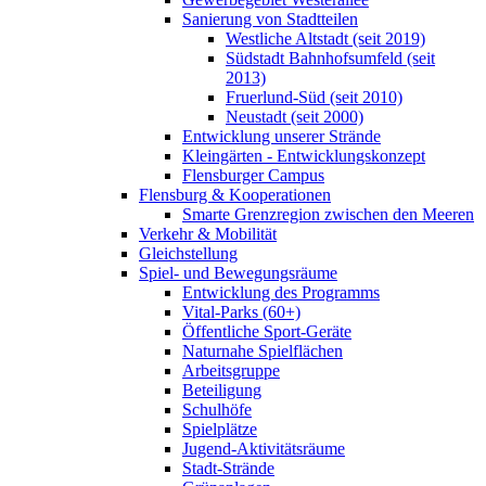
Sanierung von Stadtteilen
Westliche Altstadt (seit 2019)
Südstadt Bahnhofsumfeld (seit
2013)
Fruerlund-Süd (seit 2010)
Neustadt (seit 2000)
Entwicklung unserer Strände
Kleingärten - Entwicklungskonzept
Flensburger Campus
Flensburg & Kooperationen
Smarte Grenzregion zwischen den Meeren
Verkehr & Mobilität
Gleichstellung
Spiel- und Bewegungsräume
Entwicklung des Programms
Vital-Parks (60+)
Öffentliche Sport-Geräte
Naturnahe Spielflächen
Arbeitsgruppe
Beteiligung
Schulhöfe
Spielplätze
Jugend-Aktivitätsräume
Stadt-Strände