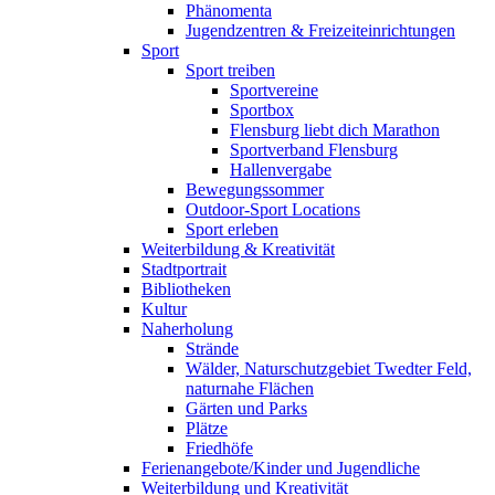
Phänomenta
Jugendzentren & Freizeiteinrichtungen
Sport
Sport treiben
Sportvereine
Sportbox
Flensburg liebt dich Marathon
Sportverband Flensburg
Hallenvergabe
Bewegungssommer
Outdoor-Sport Locations
Sport erleben
Weiterbildung & Kreativität
Stadtportrait
Bibliotheken
Kultur
Naherholung
Strände
Wälder, Naturschutzgebiet Twedter Feld,
naturnahe Flächen
Gärten und Parks
Plätze
Friedhöfe
Ferienangebote/Kinder und Jugendliche
Weiterbildung und Kreativität