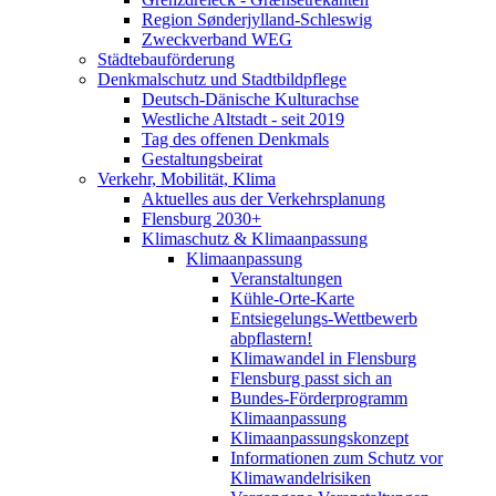
Region Sønderjylland-Schleswig
Zweckverband WEG
Städtebauförderung
Denkmalschutz und Stadtbildpflege
Deutsch-Dänische Kulturachse
Westliche Altstadt - seit 2019
Tag des offenen Denkmals
Gestaltungsbeirat
Verkehr, Mobilität, Klima
Aktuelles aus der Verkehrsplanung
Flensburg 2030+
Klimaschutz & Klimaanpassung
Klimaanpassung
Veranstaltungen
Kühle-Orte-Karte
Entsiegelungs-Wettbewerb
abpflastern!
Klimawandel in Flensburg
Flensburg passt sich an
Bundes-Förderprogramm
Klimaanpassung
Klimaanpassungskonzept
Informationen zum Schutz vor
Klimawandelrisiken