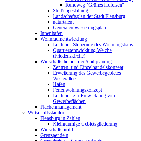
Rundweg "Grünes Hufeisen"
Straßengestaltung
Landschaftsplan der Stadt Flensburg
naturtalent
Generalentwässerungsplan
Innenhafen
Wohnraumentwicklung
Leitlinien Steuerung des Wohnungsbaus
Quartiersentwicklung Weiche
(Friedenskirche)
Wirtschaftsthemen der Stadtplanung
Zentren- und Einzelhandelskonzept
Erweiterung des Gewerbegebietes
Westerallee
Hafen
Ferienwohnungskonzept
Leitlinien zur Entwicklung von
Gewerbeflächen
Flächenmanagement
Wirtschaftsstandort
Flensburg in Zahlen
Kleinräumige Gebietsgliederung
Wirtschaftsprofil
Grenzpendeln
Grenzdreieck - Grænsetrekanten