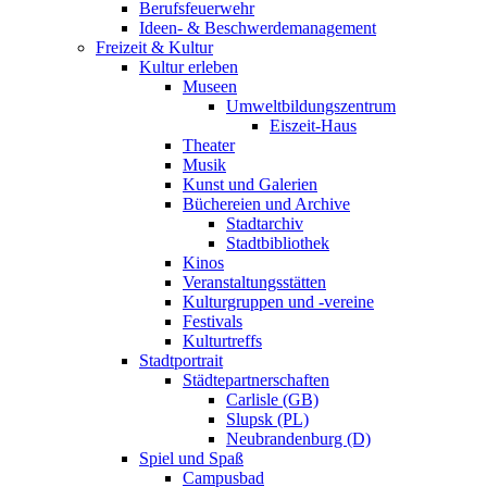
Berufsfeuerwehr
Ideen- & Beschwerdemanagement
Freizeit & Kultur
Kultur erleben
Museen
Umweltbildungszentrum
Eiszeit-Haus
Theater
Musik
Kunst und Galerien
Büchereien und Archive
Stadtarchiv
Stadtbibliothek
Kinos
Veranstaltungsstätten
Kulturgruppen und -vereine
Festivals
Kulturtreffs
Stadtportrait
Städtepartnerschaften
Carlisle (GB)
Slupsk (PL)
Neubrandenburg (D)
Spiel und Spaß
Campusbad