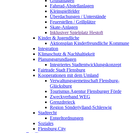
Grünanlagen
Fahrrad-Abstellanlagen
Kleinspielfelder
Überdachungen / Unterstände
Feuerstellen / Grillplätze
Skate-Anlagen
Inklusiver Spielplatz Hestoft
Kinder & Jugendliche
Aktionsplan Kinderfreundliche Kommune
Integration
Klimaschutz & Nachhaltigkeit
Planungsgrundlagen
Integriertes Stadtentwicklungskonzept
Fairtrade Stadt Flensburg
Kooperationen mit dem Umland
Verwaltungsgemeinschaft Flensburg-
Glücksburg
Tourismus Agentur Flensburger Förde
Zweckverband WEG
Grenzdreieck
Region Sönderjylland-Schleswig
Stadtrecht
Entgeltordnungen
Soziales
Flensburg.City