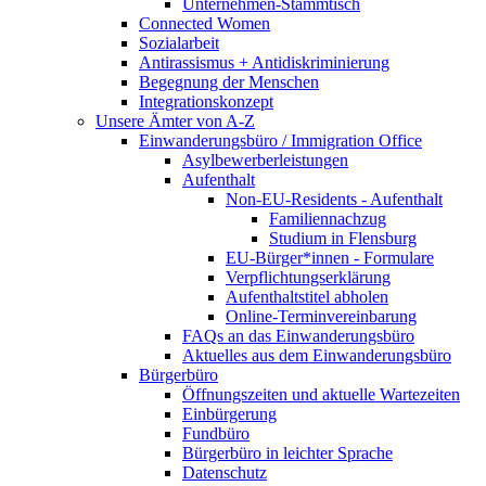
Unternehmen-Stammtisch
Connected Women
Sozialarbeit
Antirassismus + Antidiskriminierung
Begegnung der Menschen
Integrationskonzept
Unsere Ämter von A-Z
Einwanderungsbüro / Immigration Office
Asylbewerberleistungen
Aufenthalt
Non-EU-Residents - Aufenthalt
Familiennachzug
Studium in Flensburg
EU-Bürger*innen - Formulare
Verpflichtungserklärung
Aufenthaltstitel abholen
Online-Terminvereinbarung
FAQs an das Einwanderungsbüro
Aktuelles aus dem Einwanderungsbüro
Bürgerbüro
Öffnungszeiten und aktuelle Wartezeiten
Einbürgerung
Fundbüro
Bürgerbüro in leichter Sprache
Datenschutz