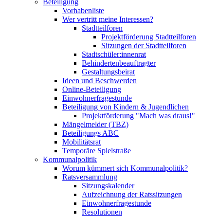
Beteiligung
Vorhabenliste
Wer vertritt meine Interessen?
Stadtteilforen
Projektförderung Stadtteilforen
Sitzungen der Stadtteilforen
Stadtschüler:innenrat
Behindertenbeauftragter
Gestaltungsbeirat
Ideen und Beschwerden
Online-Beteiligung
Einwohnerfragestunde
Beteiligung von Kindern & Jugendlichen
Projektförderung "Mach was draus!"
Mängelmelder (TBZ)
Beteiligungs ABC
Mobilitätsrat
Temporäre Spielstraße
Kommunalpolitik
Worum kümmert sich Kommunalpolitik?
Ratsversammlung
Sitzungskalender
Aufzeichnung der Ratssitzungen
Einwohnerfragestunde
Resolutionen