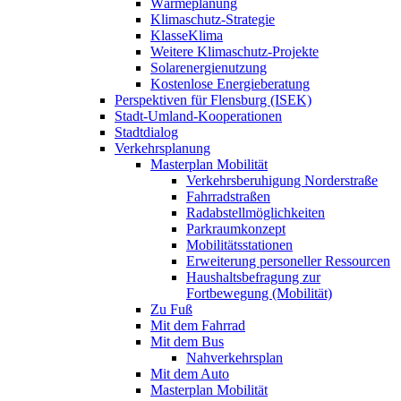
Wärmeplanung
Klimaschutz-Strategie
KlasseKlima
Weitere Klimaschutz-Projekte
Solarenergienutzung
Kostenlose Energieberatung
Perspektiven für Flensburg (ISEK)
Stadt-Umland-Kooperationen
Stadtdialog
Verkehrsplanung
Masterplan Mobilität
Verkehrsberuhigung Norderstraße
Fahrradstraßen
Radabstellmöglichkeiten
Parkraumkonzept
Mobilitätsstationen
Erweiterung personeller Ressourcen
Haushaltsbefragung zur
Fortbewegung (Mobilität)
Zu Fuß
Mit dem Fahrrad
Mit dem Bus
Nahverkehrsplan
Mit dem Auto
Masterplan Mobilität