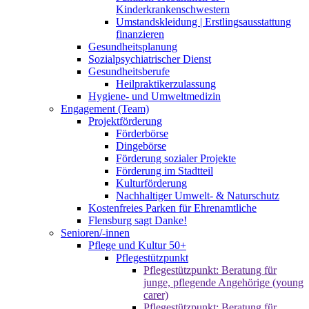
Kinderkrankenschwestern
Umstandskleidung | Erstlingsausstattung
finanzieren
Gesundheitsplanung
Sozialpsychiatrischer Dienst
Gesundheitsberufe
Heilpraktikerzulassung
Hygiene- und Umweltmedizin
Engagement (Team)
Projektförderung
Förderbörse
Dingebörse
Förderung sozialer Projekte
Förderung im Stadtteil
Kulturförderung
Nachhaltiger Umwelt- & Naturschutz
Kostenfreies Parken für Ehrenamtliche
Flensburg sagt Danke!
Senioren/-innen
Pflege und Kultur 50+
Pflegestützpunkt
Pflegestützpunkt: Beratung für
junge, pflegende Angehörige (young
carer)
Pflegestützpunkt: Beratung für