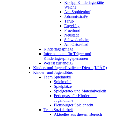
Kneipp Kindertagestätte
Weiche
Am Sophienhof
Johannisstraße
Tarup
Engelsby
Fruerlund
Neustadt
Schwedenheim
Am Ostseebad
Kindertagespflege
Informationen für Träger und
Kindertagespflegepersonen
Wer ist zuständig?
Kinder- und Jugendärztlicher Dienst (KJÄD)
Kinder- und Jugendbüro
Team Spielmobil
Spielmobil
Spielplätze
Spielgeräte- und Materialverleih
Ferienpass für Kinder und
Jugendliche
Flensburger Spielenacht
Team Sozialarbeit
Aktuelles aus diesem Bereich