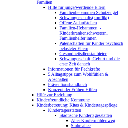
Familien
Hilfe für junge/werdende Eltern
Familienhebammen Schutzengel
Schwangerschafts(konflikt)
Offene Anlaufstellen
Familien-Hebammen, -
Kinderkrankenschwestern,
Familienhelfer:innen
Patenschaften für Kinder psychisch
belasteter Eltern
Gesundheitsdienstanbieter
Schwangerschaft, Geburt und die
erste Zeit danach
Informationen für Fachkräfte
5 Alltagstipps zum Wohlfühlen &
Abschalten
Präventionshandbuch
Konzept der Frühen Hilfen
Hilfe zur Erziehung
Kinderfreundliche Kommune
Kinderbetreuung: Kitas & Kindertagespflege
Kindertagesstätten
Städtische Kindertagesstätten
Alter Kupfermühlenweg
Stuhrsallee