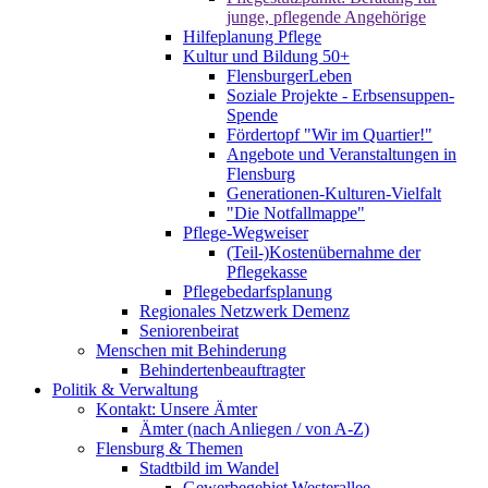
junge, pflegende Angehörige
Hilfeplanung Pflege
Kultur und Bildung 50+
FlensburgerLeben
Soziale Projekte - Erbsensuppen-
Spende
Fördertopf "Wir im Quartier!"
Angebote und Veranstaltungen in
Flensburg
Generationen-Kulturen-Vielfalt
"Die Notfallmappe"
Pflege-Wegweiser
(Teil-)Kostenübernahme der
Pflegekasse
Pflegebedarfsplanung
Regionales Netzwerk Demenz
Seniorenbeirat
Menschen mit Behinderung
Behindertenbeauftragter
Politik & Verwaltung
Kontakt: Unsere Ämter
Ämter (nach Anliegen / von A-Z)
Flensburg & Themen
Stadtbild im Wandel
Gewerbegebiet Westerallee