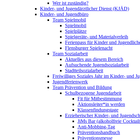
Wer ist zuständig?
Kinder- und Jugendärztlicher Dienst (KJÄD)
Kinder- und Jugendbüro
Team Spielmobil
Spielmobil
Spielplätze
Spielgeräte- und Materialverleih
Ferienpass für Kinder und Jugendlich
Flensburger Spielenacht
Team Sozialarbeit
Aktuelles aus diesem Bereich
Aufsuchende Jugendsozialarbeit
Stadtteilsozialarbeit
Freiwilliges Soziales Jahr im Kinder- und 
Jugendferienwerk
Team Prävention und Bildung
Schulbezogene Jugendarbeit
Fit für Mitbestimmung
Aktionsleiter*in werden
Klassenfindungstage
Erzieherischer Kinder- und Jugendsch
JiMs Bar (alkoholfreie Cocktail
Anti-Mobbing-Tag
Präventionshandbuch
Präventionsmesse