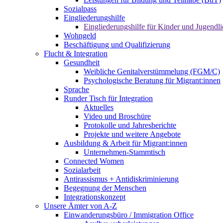
Sozialpass
Eingliederungshilfe
Eingliederungshilfe für Kinder und Jugendli
Wohngeld
Beschäftigung und Qualifizierung
Flucht & Integration
Gesundheit
Weibliche Genitalverstümmelung (FGM/C)
Psychologische Beratung für Migrant:innen
Sprache
Runder Tisch für Integration
Aktuelles
Video und Broschüre
Protokolle und Jahresberichte
Projekte und weitere Angebote
Ausbildung & Arbeit für Migrant:innen
Unternehmen-Stammtisch
Connected Women
Sozialarbeit
Antirassismus + Antidiskriminierung
Begegnung der Menschen
Integrationskonzept
Unsere Ämter von A-Z
Einwanderungsbüro / Immigration Office