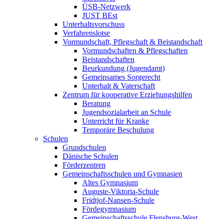
ÜSB-Netzwerk
JUST BEst
Unterhaltsvorschuss
Verfahrenslotse
Vormundschaft, Pflegschaft & Beistandschaft
Vormundschaften & Pflegschaften
Beistandschaften
Beurkundung (Jugendamt)
Gemeinsames Sorgerecht
Unterhalt & Vaterschaft
Zentrum für kooperative Erziehungshilfen
Beratung
Jugendsozialarbeit an Schule
Unterricht für Kranke
Temporäre Beschulung
Schulen
Grundschulen
Dänische Schulen
Förderzentren
Gemeinschaftsschulen und Gymnasien
Altes Gymnasium
Auguste-Viktoria-Schule
Fridtjof-Nansen-Schule
Fördegymnasium
Gemeinschaftsschule Flensburg-West