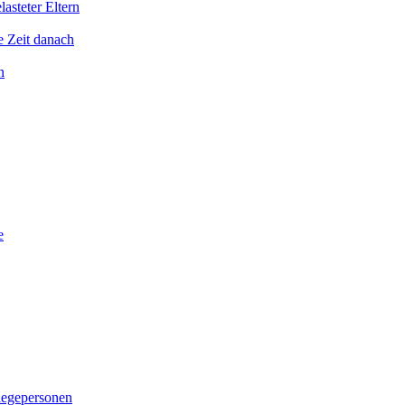
asteter Eltern
e Zeit danach
n
e
legepersonen