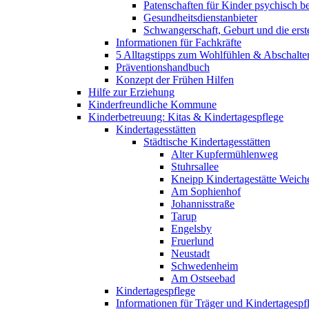
Patenschaften für Kinder psychisch bel
Gesundheitsdienstanbieter
Schwangerschaft, Geburt und die erst
Informationen für Fachkräfte
5 Alltagstipps zum Wohlfühlen & Abschalte
Präventionshandbuch
Konzept der Frühen Hilfen
Hilfe zur Erziehung
Kinderfreundliche Kommune
Kinderbetreuung: Kitas & Kindertagespflege
Kindertagesstätten
Städtische Kindertagesstätten
Alter Kupfermühlenweg
Stuhrsallee
Kneipp Kindertagestätte Weich
Am Sophienhof
Johannisstraße
Tarup
Engelsby
Fruerlund
Neustadt
Schwedenheim
Am Ostseebad
Kindertagespflege
Informationen für Träger und Kindertagespf