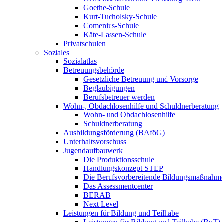
Goethe-Schule
Kurt-Tucholsky-Schule
Comenius-Schule
Käte-Lassen-Schule
Privatschulen
Soziales
Sozialatlas
Betreuungsbehörde
Gesetzliche Betreuung und Vorsorge
Beglaubigungen
Berufsbetreuer werden
Wohn-, Obdachlosenhilfe und Schuldnerberatung
Wohn- und Obdachlosenhilfe
Schuldnerberatung
Ausbildungsförderung (BAföG)
Unterhaltsvorschuss
Jugendaufbauwerk
Die Produktionsschule
Handlungskonzept STEP
Die Berufsvorbereitende Bildungsmaßnahm
Das Assessmentcenter
BERAB
Next Level
Leistungen für Bildung und Teilhabe
Leistungen für Bildung und Teilhabe (BuT)