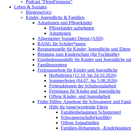
Podcast "FlensFrequenz"
Leben & Soziales
Bürgerservice
Kinder, Jugendliche & Familien
Adoptionen und Pflegekinder
Pflegekinder aufnehmen
Adoptionen
Allgemeiner Sozialer Dienst (ASD)
BAföG für Schüler*innen
Beratungsstelle für Kinder, Jugendliche und Eltern
Beratung zum Kinderschutz (für Fachkräfte)
Eingliederungshilfe für Kinder und Jugendliche m
Familienzentren
Ferienangebote für Kinder und Jugendliche
Herbstferien (12.10. bis 24.10.2026)
Sommerferien (04.07. bis 5.08.2026)
Ferienaktionen der Schulsozialarbeit
Ferienpass für Kinder und Jugendliche
Offene Kinder- und Jugendarbeit
Frühe Hilfen: Angebote für Schwangere und Fami
Hilfe für junge/werdende Eltern
Familienhebammen Schutzengel
Schwangerschafts(konflikt)
Offene Anlaufstellen
Familien-Hebammen, -Kinderkrankens