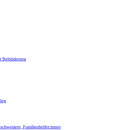
it Behinderung
lien
chwestern, Familienhelfer:innen