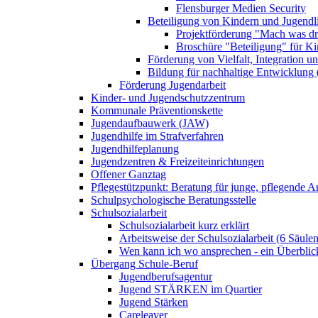
Flensburger Medien Security
Beteiligung von Kindern und Jugendl
Projektförderung "Mach was dr
Broschüre "Beteiligung" für K
Förderung von Vielfalt, Integration u
Bildung für nachhaltige Entwicklung
Förderung Jugendarbeit
Kinder- und Jugendschutzzentrum
Kommunale Präventionskette
Jugendaufbauwerk (JAW)
Jugendhilfe im Strafverfahren
Jugendhilfeplanung
Jugendzentren & Freizeiteinrichtungen
Offener Ganztag
Pflegestützpunkt: Beratung für junge, pflegende 
Schulpsychologische Beratungsstelle
Schulsozialarbeit
Schulsozialarbeit kurz erklärt
Arbeitsweise der Schulsozialarbeit (6 Säulen
Wen kann ich wo ansprechen - ein Überblic
Übergang Schule-Beruf
Jugendberufsagentur
Jugend STÄRKEN im Quartier
Jugend Stärken
Careleaver