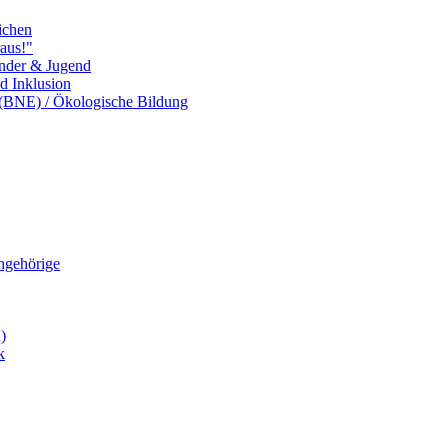
ichen
aus!"
inder & Jugend
nd Inklusion
 (BNE) / Ökologische Bildung
Angehörige
)
k