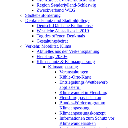
Region Sønderjylland-Schleswig
Zweckverband WEG
Städtebauförderung
Denkmalschutz und Stadtbildpflege
Deutsch-Dänische Kulturachse
Westliche Altstadt - seit 2019
Tag des offenen Denkmals
Gestaltungsbeirat
Verkehr, Mobilität, Klima
Aktuelles aus der Verkehrsplanung
Flensburg 2030+
Klimaschutz & Klimaanpassung
Klimaanpassung
Veranstaltungen
Kühle-Orte-Karte
Entsiegelungs-Wettbewerb
abpflastern!
Klimawandel in Flensburg
Flensburg passt sich an
Bundes-Förderprogramm
Klimaanpassung
Klimaanpassungskonzept
Informationen zum Schutz vor
Klimawandelrisiken