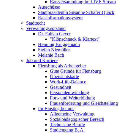
Ratsversammlung im LIVE Stream
Ausschüsse
Stadtpräsidentin Susanne Schäfer-Quäck
Ratsinformationssystem
Stadtrecht
Verwaltungsvorstand
Dr. Fabian Geyer
"Klönschnack & Klartext"
Henning Brüggemann
Stefan Niemöller
Melanie Bach
Job und Karriere
Flensburg als Arbeitgeber
Gute Gründe für Flensburg
Übersichtskarte
Work-Life-Balance
Gesundheit
Personalentwicklung
Fort- und Weiterbildung
Frauenförderung und Gleichstellung
Ihr Einstieg bei uns
Allgemeine Verwaltung
Sozialpädagogischer Bereich
Technische Berufe
Studiengang B. A.