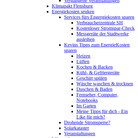
Vergangene Veranstaltungen
Klimapakt Flensburg
Energiekosten senken
Services fürs Engergiekosten sparen
Verbraucherzentrale SH
Kostenloser Stromspar-Check
Messgeräte der Stadtwerke
ausleihen
Kevins Tipps zum EnergieKosten
sparen
Heizen
Lüften
Kochen & Backen
Kühl- & Gefriergeräte
Geschirr spülen
Wäsche waschen & trocknen
Duschen & Baden
Fernseher, Computer,
Notebooks
Im Garten
Meine Tipps für dich - Ein
Like für mich?
Drohende Stromsperre?
Solarkataster
Veranstaltungen