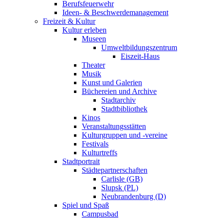
Berufsfeuerwehr
Ideen- & Beschwerdemanagement
Freizeit & Kultur
Kultur erleben
Museen
Umweltbildungszentrum
Eiszeit-Haus
Theater
Musik
Kunst und Galerien
Büchereien und Archive
Stadtarchiv
Stadtbibliothek
Kinos
Veranstaltungsstätten
Kulturgruppen und -vereine
Festivals
Kulturtreffs
Stadtportrait
Städtepartnerschaften
Carlisle (GB)
Slupsk (PL)
Neubrandenburg (D)
Spiel und Spaß
Campusbad