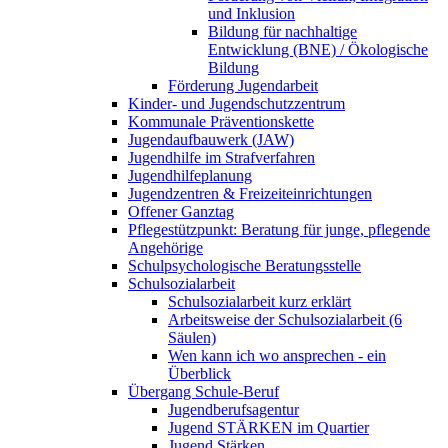
und Inklusion
Bildung für nachhaltige
Entwicklung (BNE) / Ökologische
Bildung
Förderung Jugendarbeit
Kinder- und Jugendschutzzentrum
Kommunale Präventionskette
Jugendaufbauwerk (JAW)
Jugendhilfe im Strafverfahren
Jugendhilfeplanung
Jugendzentren & Freizeiteinrichtungen
Offener Ganztag
Pflegestützpunkt: Beratung für junge, pflegende
Angehörige
Schulpsychologische Beratungsstelle
Schulsozialarbeit
Schulsozialarbeit kurz erklärt
Arbeitsweise der Schulsozialarbeit (6
Säulen)
Wen kann ich wo ansprechen - ein
Überblick
Übergang Schule-Beruf
Jugendberufsagentur
Jugend STÄRKEN im Quartier
Jugend Stärken