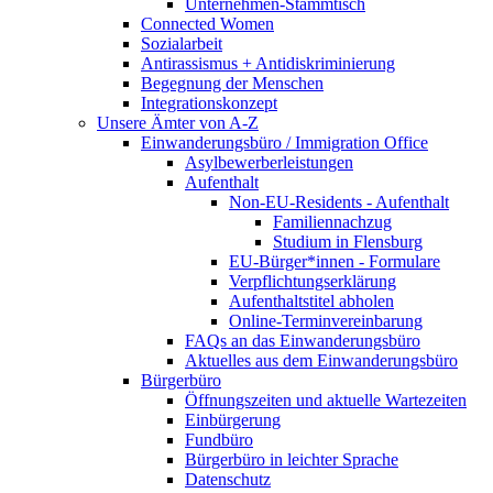
Unternehmen-Stammtisch
Connected Women
Sozialarbeit
Antirassismus + Antidiskriminierung
Begegnung der Menschen
Integrationskonzept
Unsere Ämter von A-Z
Einwanderungsbüro / Immigration Office
Asylbewerberleistungen
Aufenthalt
Non-EU-Residents - Aufenthalt
Familiennachzug
Studium in Flensburg
EU-Bürger*innen - Formulare
Verpflichtungserklärung
Aufenthaltstitel abholen
Online-Terminvereinbarung
FAQs an das Einwanderungsbüro
Aktuelles aus dem Einwanderungsbüro
Bürgerbüro
Öffnungszeiten und aktuelle Wartezeiten
Einbürgerung
Fundbüro
Bürgerbüro in leichter Sprache
Datenschutz