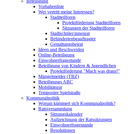
Beteiligung
Vorhabenliste
Wer vertritt meine Interessen?
Stadtteilforen
Projektförderung Stadtteilforen
Sitzungen der Stadtteilforen
Stadtschüler:innenrat
Behindertenbeauftragter
Gestaltungsbeirat
Ideen und Beschwerden
Online-Beteiligung
Einwohnerfragestunde
Beteiligung von Kindern & Jugendlichen
Projektförderung "Mach was draus!"
Mängelmelder (TBZ)
Beteiligungs ABC
Mobilitätsrat
Temporäre Spielstraße
Kommunalpolitik
Worum kümmert sich Kommunalpolitik?
Ratsversammlung
Sitzungskalender
Aufzeichnung der Ratssitzungen
Einwohnerfragestunde
Resolutionen