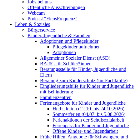
Jobs bei uns
Öffentliche Ausschreibungen
Webcam
Podcast "FlensFrequenz"
Leben & Soziales
Bürgerservice
Kinder, Jugendliche & Familien
Adoptionen und Pflegekinder
Pflegekinder aufnehmen
Adoptionen
Allgemeiner Sozialer Dienst (ASD)
BAföG für Schüler*innen
Beratungsstelle für Kinder, Jugendliche und
Eltern
Beratung zum Kinderschutz (für Fachkräfte)
Eingliederungshilfe für Kinder und Jugendliche
mit Behinderung
Familienzentren
Ferienangebote für Kinder und Jugendliche
Herbstferien (12.10. bis 24.10.2026)
Sommerferien (04.07. bis 5.08.2026)
Ferienaktionen der Schulsozialarbeit
Ferienpass für Kinder und Jugendliche
Offene Kinder- und Jugendarbeit
Frühe Hilfen: Angebote für Schwangere und