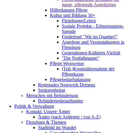
junge, pflegende Angehörige
Hilfeplanung Pflege
Kultur und Bildung 50+
FlensburgerLeben
Soziale Projekte - Erbsensuppen-
Spende
Fördertopf "Wir im Quartier!"
Angebote und Veranstaltungen in
Flensburg
Generationen-Kulturen-Vielfalt
"Die Notfallmappe"
Pflege-Wegweiser
(Teil-)Kostenübernahme der
Pflegekasse
Pflegebedarfsplanung
Regionales Netzwerk Demenz
Seniorenbeirat
Menschen mit Behinderung
Behindertenbeauftragter
Politik & Verwaltung
Kontakt: Unsere Ämter
Ämter (nach Anliegen / von A-Z)
Flensburg & Themen
Stadtbild im Wandel
Gewerbegebiet Westerallee