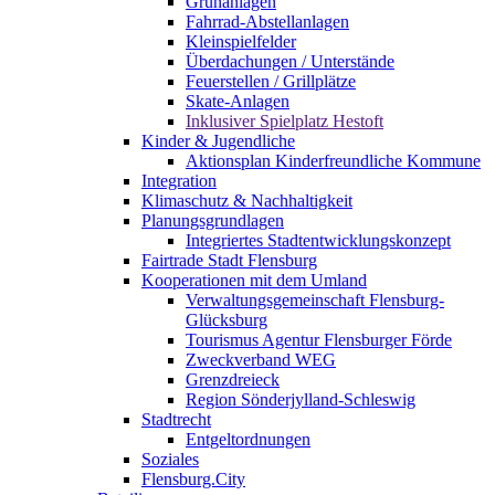
Grünanlagen
Fahrrad-Abstellanlagen
Kleinspielfelder
Überdachungen / Unterstände
Feuerstellen / Grillplätze
Skate-Anlagen
Inklusiver Spielplatz Hestoft
Kinder & Jugendliche
Aktionsplan Kinderfreundliche Kommune
Integration
Klimaschutz & Nachhaltigkeit
Planungsgrundlagen
Integriertes Stadtentwicklungskonzept
Fairtrade Stadt Flensburg
Kooperationen mit dem Umland
Verwaltungsgemeinschaft Flensburg-
Glücksburg
Tourismus Agentur Flensburger Förde
Zweckverband WEG
Grenzdreieck
Region Sönderjylland-Schleswig
Stadtrecht
Entgeltordnungen
Soziales
Flensburg.City