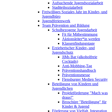
Aufsuchende Jugendsozialarbeit
Stadtteilsozialarbeit
Freiwilliges Soziales Jahr im Kinder- und
Jugendbüro
Jugendferienwerk
Team Prävention und Bildung
Schulbezogene Jugendarbeit
Fit für Mitbestimmung
Aktionsleiter*in werden
Klassenfindungstage
Erzieherischer Kinder- und
Jugendschutz
JiMs Bar (alkoholfreie
Cocktails)
Anti-Mobbing-Tag
Präventionshandbuch
Präventionsmesse
Flensburger Medien Security
Beteiligung von Kindern und
Jugendlichen
Projektförderung "Mach was
draus!"
Broschüre "Beteiligung" für
Kinder & Jugend
Förderung von Vielfalt, Integration