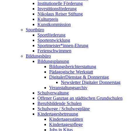
Institutionelle Förderung
Investitionsförderung
Nikolaus Reiser Stiftung
Kulturpreis
Kunstkommission
Sportbüro
Sportförderung
Sportentwicklung
Sportmeister*innen-Ehrung
Ferienschwimmen
Bildungsbüro
Bildungsplanung
Bildungsberichterstattung
Pädagogische Werkstatt
DigitalerDienstag & Donnerstag
Newsletter Digitaler Donnerstag
Veranstaltungsarchiv
Schulverwaltung
Offener Ganztag an städtischen Grundschulen
Berufsbildende Schulen
Schulwege / Schulwegpläne
Kindertagesbetreuung
Kindertagesstätten
Kindertagespflege
Jobs in Kitas