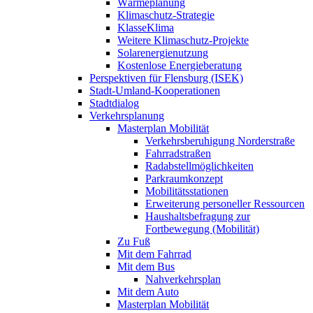
Wärmeplanung
Klimaschutz-Strategie
KlasseKlima
Weitere Klimaschutz-Projekte
Solarenergienutzung
Kostenlose Energieberatung
Perspektiven für Flensburg (ISEK)
Stadt-Umland-Kooperationen
Stadtdialog
Verkehrsplanung
Masterplan Mobilität
Verkehrsberuhigung Norderstraße
Fahrradstraßen
Radabstellmöglichkeiten
Parkraumkonzept
Mobilitätsstationen
Erweiterung personeller Ressourcen
Haushaltsbefragung zur
Fortbewegung (Mobilität)
Zu Fuß
Mit dem Fahrrad
Mit dem Bus
Nahverkehrsplan
Mit dem Auto
Masterplan Mobilität