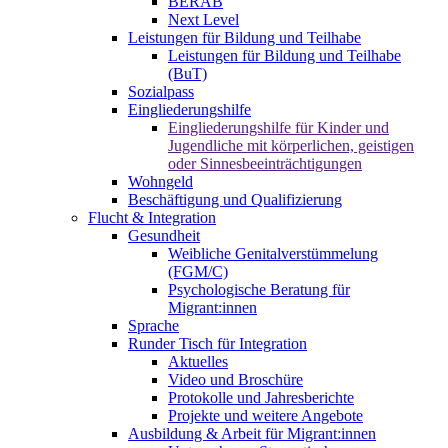
BERAB
Next Level
Leistungen für Bildung und Teilhabe
Leistungen für Bildung und Teilhabe
(BuT)
Sozialpass
Eingliederungshilfe
Eingliederungshilfe für Kinder und
Jugendliche mit körperlichen, geistigen
oder Sinnesbeeinträchtigungen
Wohngeld
Beschäftigung und Qualifizierung
Flucht & Integration
Gesundheit
Weibliche Genitalverstümmelung
(FGM/C)
Psychologische Beratung für
Migrant:innen
Sprache
Runder Tisch für Integration
Aktuelles
Video und Broschüre
Protokolle und Jahresberichte
Projekte und weitere Angebote
Ausbildung & Arbeit für Migrant:innen