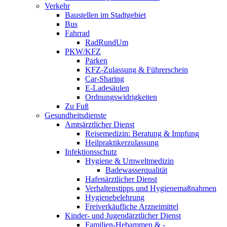
Verkehr
Baustellen im Stadtgebiet
Bus
Fahrrad
RadRundUm
PKW/KFZ
Parken
KFZ-Zulassung & Führerschein
Car-Sharing
E-Ladesäulen
Ordnungswidrigkeiten
Zu Fuß
Gesundheitsdienste
Amtsärztlicher Dienst
Reisemedizin: Beratung & Impfung
Heilpraktikerzulassung
Infektionsschutz
Hygiene & Umweltmedizin
Badewasserqualität
Hafenärztlicher Dienst
Verhaltenstipps und Hygienemaßnahmen
Hygienebelehrung
Freiverkäufliche Arzneimittel
Kinder- und Jugendärztlicher Dienst
Familien-Hebammen & -