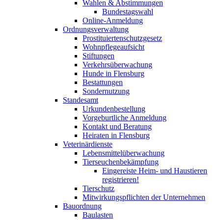
Wahlen & Abstimmungen
Bundestagswahl
Online-Anmeldung
Ordnungsverwaltung
Prostituiertenschutzgesetz
Wohnpflegeaufsicht
Stiftungen
Verkehrsüberwachung
Hunde in Flensburg
Bestattungen
Sondernutzung
Standesamt
Urkundenbestellung
Vorgeburtliche Anmeldung
Kontakt und Beratung
Heiraten in Flensburg
Veterinärdienste
Lebensmittelüberwachung
Tierseuchenbekämpfung
Eingereiste Heim- und Haustieren
registrieren!
Tierschutz
Mitwirkungspflichten der Unternehmen
Bauordnung
Baulasten