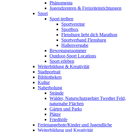
Phänomenta
Jugendzentren & Freizeiteinrichtungen
Sport
Sport treiben
Sportvereine
Sportbox
Flensburg liebt dich Marathon
Sportverband Flensburg
Hallenvergabe
Bewegungssommer
Outdoor-Sport Locations
Sport erleben
Weiterbildung & Kreativität
Stadtportrait
Bibliotheken
Kultur
Naherholung
Strände
Wälder, Naturschutzgebiet Twedter Feld,
naturnahe Flächen
Gärten und Parks
Plätze
Friedhöfe
Ferienangebote/Kinder und Jugendliche
Weiterbildung und Kreativität