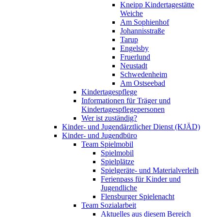
Kneipp Kindertagestätte
Weiche
Am Sophienhof
Johannisstraße
Tarup
Engelsby
Fruerlund
Neustadt
Schwedenheim
Am Ostseebad
Kindertagespflege
Informationen für Träger und
Kindertagespflegepersonen
Wer ist zuständig?
Kinder- und Jugendärztlicher Dienst (KJÄD)
Kinder- und Jugendbüro
Team Spielmobil
Spielmobil
Spielplätze
Spielgeräte- und Materialverleih
Ferienpass für Kinder und
Jugendliche
Flensburger Spielenacht
Team Sozialarbeit
Aktuelles aus diesem Bereich