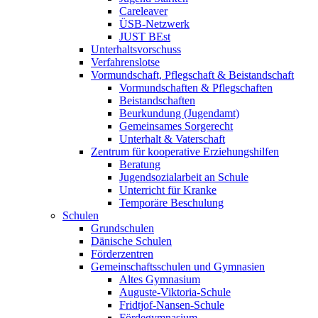
Careleaver
ÜSB-Netzwerk
JUST BEst
Unterhaltsvorschuss
Verfahrenslotse
Vormundschaft, Pflegschaft & Beistandschaft
Vormundschaften & Pflegschaften
Beistandschaften
Beurkundung (Jugendamt)
Gemeinsames Sorgerecht
Unterhalt & Vaterschaft
Zentrum für kooperative Erziehungshilfen
Beratung
Jugendsozialarbeit an Schule
Unterricht für Kranke
Temporäre Beschulung
Schulen
Grundschulen
Dänische Schulen
Förderzentren
Gemeinschaftsschulen und Gymnasien
Altes Gymnasium
Auguste-Viktoria-Schule
Fridtjof-Nansen-Schule
Fördegymnasium