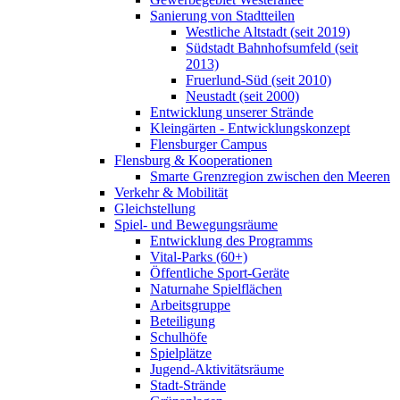
Sanierung von Stadtteilen
Westliche Altstadt (seit 2019)
Südstadt Bahnhofsumfeld (seit
2013)
Fruerlund-Süd (seit 2010)
Neustadt (seit 2000)
Entwicklung unserer Strände
Kleingärten - Entwicklungskonzept
Flensburger Campus
Flensburg & Kooperationen
Smarte Grenzregion zwischen den Meeren
Verkehr & Mobilität
Gleichstellung
Spiel- und Bewegungsräume
Entwicklung des Programms
Vital-Parks (60+)
Öffentliche Sport-Geräte
Naturnahe Spielflächen
Arbeitsgruppe
Beteiligung
Schulhöfe
Spielplätze
Jugend-Aktivitätsräume
Stadt-Strände