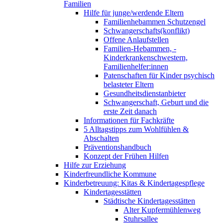
Familien
Hilfe für junge/werdende Eltern
Familienhebammen Schutzengel
Schwangerschafts(konflikt)
Offene Anlaufstellen
Familien-Hebammen, -
Kinderkrankenschwestern,
Familienhelfer:innen
Patenschaften für Kinder psychisch
belasteter Eltern
Gesundheitsdienstanbieter
Schwangerschaft, Geburt und die
erste Zeit danach
Informationen für Fachkräfte
5 Alltagstipps zum Wohlfühlen &
Abschalten
Präventionshandbuch
Konzept der Frühen Hilfen
Hilfe zur Erziehung
Kinderfreundliche Kommune
Kinderbetreuung: Kitas & Kindertagespflege
Kindertagesstätten
Städtische Kindertagesstätten
Alter Kupfermühlenweg
Stuhrsallee