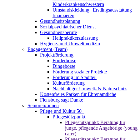
Kinderkrankenschwestern
Umstandskleidung | Erstlingsausstattung
finanzieren
Gesundheitsplanung
Sozialpsychiatrischer Dienst
Gesundheitsberufe
Heilpraktikerzulassung
Hygiene- und Umweltmedizin
Engagement (Team)
Projektförderung
Förderbörse
Dingebörse
Förderung sozialer Projekte
Förderung im Stadtteil
Kulturförderung
Nachhaltiger Umwelt- & Naturschutz
Kostenfreies Parken für Ehrenamtliche
Flensburg sagt Danke!
Senioren/-innen
Pflege und Kultur 50+
Pflegestützpunkt
Pflegestützpunkt: Beratung für
junge, pflegende Angehörige (young
carer)
Pflegestützpunkt: Beratung für