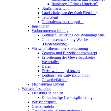
Rundweg "Grünes Hufeisen"
Straßengestaltung
Landschaftsplan der Stadt Flensburg
naturtalent
Generalentwässerungsplan
Innenhafen
Wohnraumentwicklung
Leitlinien Steuerung des Wohnungsbaus
Quartiersentwicklung Weiche
(Friedenskirche)
Wirtschaftsthemen der Stadtplanung
Zentren- und Einzelhandelskonzept
Erweiterung des Gewerbegebietes
Westerallee
Hafen
Ferienwohnungskonzept
Leitlinien zur Entwicklung von
Gewerbeflächen
Flächenmanagement
Wirtschaftsstandort
Flensburg in Zahlen
Kleinräumige Gebietsgliederung
Wirtschaftsprofil
Grenzpendeln
Grenzdreieck - Grænsetrekanten