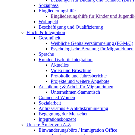
Sozialpass
Eingliederungshilfe
Eingliederungshilfe für Kinder und Jugendli
Wohngeld
Beschäftigung und Qualifizierung
Flucht & Integration
Gesundheit
Weibliche Genitalverstümmelung (FGM/C)
Psychologische Beratung für Migrant:innen
Sprache
Runder Tisch für Integration
Aktuelles
Video und Broschüre
Protokolle und Jahresberichte
Projekte und weitere Angebote
Ausbildung & Arbeit für Migrant:innen
Unternehmen-Stammtisch
Connected Women
Sozialarbeit
Antirassismus + Antidiskriminierung
Begegnung der Menschen
Integrationskonzept
Unsere Ämter von A-Z
Einwanderungsbüro / Immigration Office