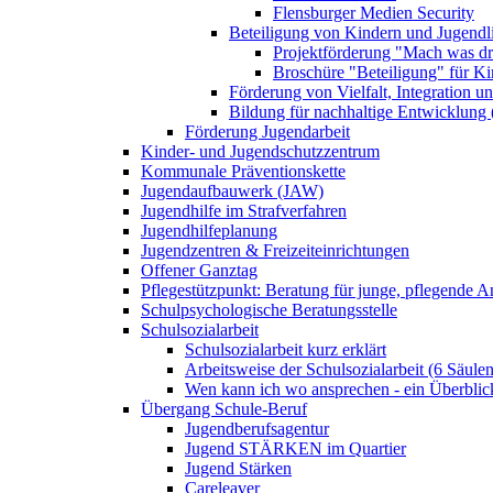
Flensburger Medien Security
Beteiligung von Kindern und Jugendl
Projektförderung "Mach was dr
Broschüre "Beteiligung" für K
Förderung von Vielfalt, Integration u
Bildung für nachhaltige Entwicklung
Förderung Jugendarbeit
Kinder- und Jugendschutzzentrum
Kommunale Präventionskette
Jugendaufbauwerk (JAW)
Jugendhilfe im Strafverfahren
Jugendhilfeplanung
Jugendzentren & Freizeiteinrichtungen
Offener Ganztag
Pflegestützpunkt: Beratung für junge, pflegende 
Schulpsychologische Beratungsstelle
Schulsozialarbeit
Schulsozialarbeit kurz erklärt
Arbeitsweise der Schulsozialarbeit (6 Säulen
Wen kann ich wo ansprechen - ein Überblic
Übergang Schule-Beruf
Jugendberufsagentur
Jugend STÄRKEN im Quartier
Jugend Stärken
Careleaver