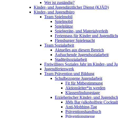
Wer ist zuständig?
Kinder- und Jugendärztlicher Dienst (KJÄD)
Kinder- und Jugendbüro
Team Spielmobil
Spielmobil
Spielplätze
Spielgeräte- und Materialverleih
Ferienpass für Kinder und Jugendlich
Flensburger Spielenacht
Team Sozialarbeit
Aktuelles aus diesem Bereich
Aufsuchende Jugendsozialarbeit
Stadtteilsozialarbeit
Freiwilliges Soziales Jahr im Kinder- und 
Jugendferienwerk
Team Prävention und Bildung
Schulbezogene Jugendarbeit
Fit für Mitbestimmung
Aktionsleiter*in werden
Klassenfindungstage
Erzieherischer Kinder- und Jugendsch
JiMs Bar (alkoholfreie Cocktail
Anti-Mobbing-Tag
Präventionshandbuch
Präventionsmesse