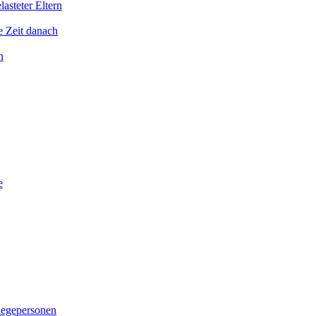
asteter Eltern
e Zeit danach
n
e
legepersonen