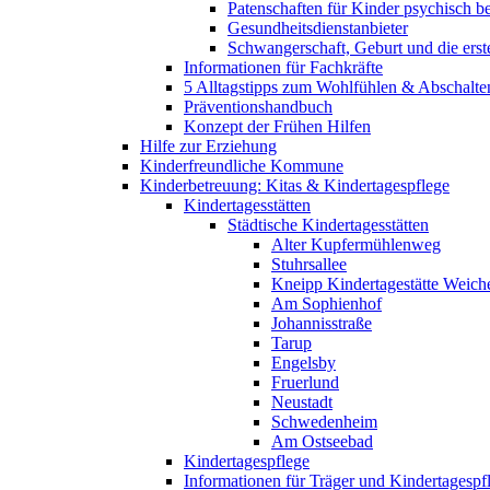
Patenschaften für Kinder psychisch bel
Gesundheitsdienstanbieter
Schwangerschaft, Geburt und die erst
Informationen für Fachkräfte
5 Alltagstipps zum Wohlfühlen & Abschalte
Präventionshandbuch
Konzept der Frühen Hilfen
Hilfe zur Erziehung
Kinderfreundliche Kommune
Kinderbetreuung: Kitas & Kindertagespflege
Kindertagesstätten
Städtische Kindertagesstätten
Alter Kupfermühlenweg
Stuhrsallee
Kneipp Kindertagestätte Weich
Am Sophienhof
Johannisstraße
Tarup
Engelsby
Fruerlund
Neustadt
Schwedenheim
Am Ostseebad
Kindertagespflege
Informationen für Träger und Kindertagespf