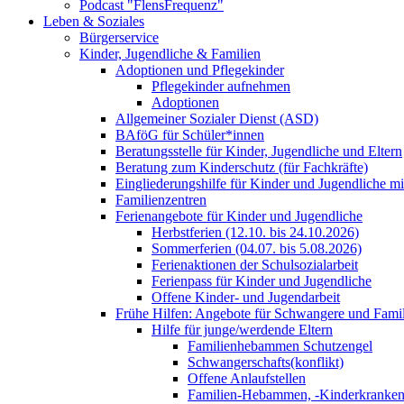
Podcast "FlensFrequenz"
Leben & Soziales
Bürgerservice
Kinder, Jugendliche & Familien
Adoptionen und Pflegekinder
Pflegekinder aufnehmen
Adoptionen
Allgemeiner Sozialer Dienst (ASD)
BAföG für Schüler*innen
Beratungsstelle für Kinder, Jugendliche und Eltern
Beratung zum Kinderschutz (für Fachkräfte)
Eingliederungshilfe für Kinder und Jugendliche m
Familienzentren
Ferienangebote für Kinder und Jugendliche
Herbstferien (12.10. bis 24.10.2026)
Sommerferien (04.07. bis 5.08.2026)
Ferienaktionen der Schulsozialarbeit
Ferienpass für Kinder und Jugendliche
Offene Kinder- und Jugendarbeit
Frühe Hilfen: Angebote für Schwangere und Fami
Hilfe für junge/werdende Eltern
Familienhebammen Schutzengel
Schwangerschafts(konflikt)
Offene Anlaufstellen
Familien-Hebammen, -Kinderkrankens