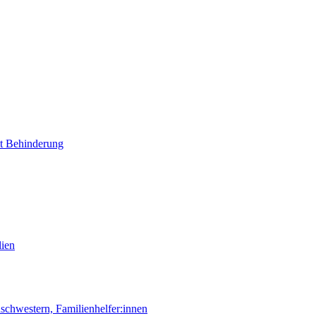
it Behinderung
lien
chwestern, Familienhelfer:innen