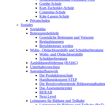
Goethe-Schule
Kurt-Tucholsky-Schule
Comenius-Schule
Käte-Lassen-Schule
Privatschulen
Soziales
Sozialatlas
Betreuungsbehörde
Gesetzliche Betreuung und Vorsorge
Beglaubigungen
Berufsbetreuer werden
Wohn-, Obdachlosenhilfe und Schuldnerberatung
Wohn- und Obdachlosenhilfe
Schuldnerberatung
Ausbildungsförderung (BAföG)
Unterhaltsvorschuss
Jugendaufbauwerk
Die Produktionsschule
Handlungskonzept STEP
Die Berufsvorbereitende Bildungsmaßnahm
Das Assessmentcenter
BERAB
Next Level
Leistungen für Bildung und Teilhabe
Leistungen für Bildung und Teilhabe (BuT)