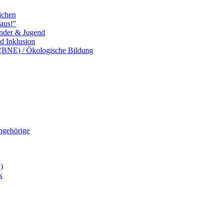
ichen
aus!"
inder & Jugend
nd Inklusion
 (BNE) / Ökologische Bildung
Angehörige
)
k