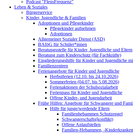
Podcast "FlensFrequenz"
Leben & Soziales
Bürgerservice
Kinder, Jugendliche & Familien
Adoptionen und Pflegekinder
Pflegekinder aufnehmen
Adoptionen
Allgemeiner Sozialer Dienst (ASD)
BAföG für Schüler*innen
Beratungsstelle für Kinder, Jugendliche und Eltern
Beratung zum Kinderschutz (für Fachkräfte)
Eingliederungshilfe für Kinder und Jugendliche m
Familienzentren
Ferienangebote für Kinder und Jugendliche
Herbstferien (12.10. bis 24.10.2026)
Sommerferien (04.07. bis 5.08.2026)
Ferienaktionen der Schulsozialarbeit
Ferienpass für Kinder und Jugendliche
Offene Kinder- und Jugendarbeit
Frühe Hilfen: Angebote für Schwangere und Fami
Hilfe für junge/werdende Eltern
Familienhebammen Schutzengel
Schwangerschafts(konflikt)
Offene Anlaufstellen
Familien-Hebammen, -Kinderkrankens