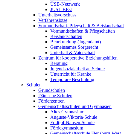
ÜSB-Netzwerk
JUST BEst
Unterhaltsvorschuss
Verfahrenslotse
Vormundschaft, Pflegschaft & Beistandschaft
Vormundschaften & Pflegschaften
Beistandschaften
Beurkundung (Jugendamt)
Gemeinsames Sorgerecht
Unterhalt & Vaterschaft
Zentrum für kooperative Erziehungshilfen
Beratung
Jugendsozialarbeit an Schule
Unterricht für Kranke
Temporäre Beschulung
Schulen
Grundschulen
Dänische Schulen
Förderzentren
Gemeinschaftsschulen und Gymnasien
Altes Gymnasium
Auguste-Viktoria-Schule
Fridtjof-Nansen-Schule
Fördegymnasium
Gemeinschaftsschule Flensburg-West