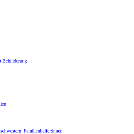
it Behinderung
lien
chwestern, Familienhelfer:innen