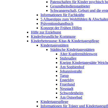
Patenschaften für Kinder psychisch bel
Gesundheitsdienstanbieter
Schwangerschaft, Geburt und die erst
Informationen für Fachkräfte
5 Alltagstipps zum Wohlfühlen & Abschalte
Präventionshandbuch
Konzept der Frühen Hilfen
Hilfe zur Erziehung
Kinderfreundliche Kommune
Kinderbetreuung: Kitas & Kindertagespflege
Kindertagesstätten
Städtische Kindertagesstätten
Alter Kupfermühlenweg
Stuhrsallee
Kneipp Kindertagestätte Weich
Am Sophienhof
Johannisstraße
Tarup
Engelsby
Fruerlund
Neustadt
Schwedenheim
Am Ostseebad
Kindertagespflege
Informationen für Träger und Kindertagespf