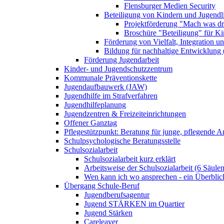
Flensburger Medien Security
Beteiligung von Kindern und Jugendl
Projektförderung "Mach was dr
Broschüre "Beteiligung" für K
Förderung von Vielfalt, Integration u
Bildung für nachhaltige Entwicklung
Förderung Jugendarbeit
Kinder- und Jugendschutzzentrum
Kommunale Präventionskette
Jugendaufbauwerk (JAW)
Jugendhilfe im Strafverfahren
Jugendhilfeplanung
Jugendzentren & Freizeiteinrichtungen
Offener Ganztag
Pflegestützpunkt: Beratung für junge, pflegende 
Schulpsychologische Beratungsstelle
Schulsozialarbeit
Schulsozialarbeit kurz erklärt
Arbeitsweise der Schulsozialarbeit (6 Säulen
Wen kann ich wo ansprechen - ein Überblic
Übergang Schule-Beruf
Jugendberufsagentur
Jugend STÄRKEN im Quartier
Jugend Stärken
Careleaver