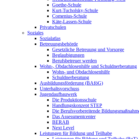
Goethe-Schule
Kurt-Tucholsky-Schule
Comenius-Schule
Käte-Lassen-Schule
Privatschulen
Soziales
Sozialatlas
Betreuungsbehörde
Gesetzliche Betreuung und Vorsorge
Beglaubigungen
Berufsbetreuer werden
Wohn-, Obdachlosenhilfe und Schuldnerberatung
Wohn- und Obdachlosenhilfe
Schuldnerberatung
Ausbildungsförderung (BAföG)
Unterhaltsvorschuss
Jugendaufbauwerk
Die Produktionsschule
Handlungskonzept STEP
Die Berufsvorbereitende Bildungsmaßnahm
Das Assessmentcenter
BERAB
Next Level
Leistungen für Bildung und Teilhabe
Leistungen für Bildung und Teilhabe (BuT)