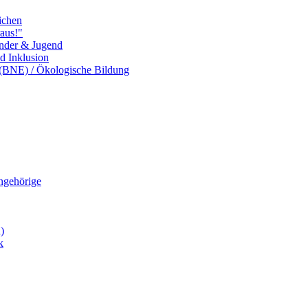
ichen
aus!"
inder & Jugend
nd Inklusion
 (BNE) / Ökologische Bildung
Angehörige
)
k