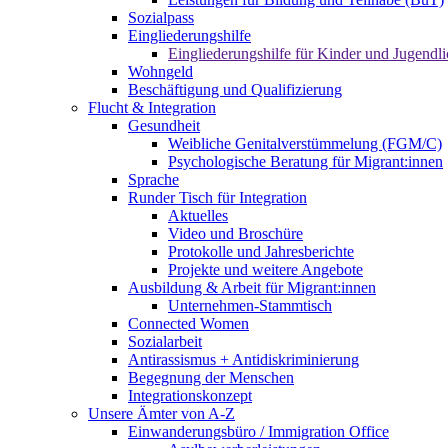
Sozialpass
Eingliederungshilfe
Eingliederungshilfe für Kinder und Jugendli
Wohngeld
Beschäftigung und Qualifizierung
Flucht & Integration
Gesundheit
Weibliche Genitalverstümmelung (FGM/C)
Psychologische Beratung für Migrant:innen
Sprache
Runder Tisch für Integration
Aktuelles
Video und Broschüre
Protokolle und Jahresberichte
Projekte und weitere Angebote
Ausbildung & Arbeit für Migrant:innen
Unternehmen-Stammtisch
Connected Women
Sozialarbeit
Antirassismus + Antidiskriminierung
Begegnung der Menschen
Integrationskonzept
Unsere Ämter von A-Z
Einwanderungsbüro / Immigration Office