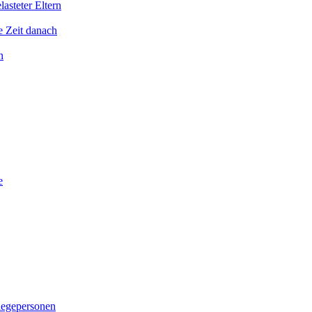
asteter Eltern
e Zeit danach
n
e
legepersonen