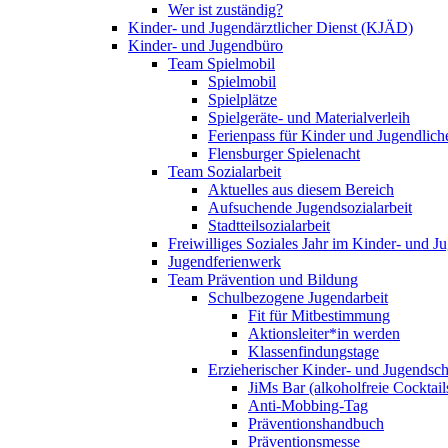
Wer ist zuständig?
Kinder- und Jugendärztlicher Dienst (KJÄD)
Kinder- und Jugendbüro
Team Spielmobil
Spielmobil
Spielplätze
Spielgeräte- und Materialverleih
Ferienpass für Kinder und Jugendlich
Flensburger Spielenacht
Team Sozialarbeit
Aktuelles aus diesem Bereich
Aufsuchende Jugendsozialarbeit
Stadtteilsozialarbeit
Freiwilliges Soziales Jahr im Kinder- und 
Jugendferienwerk
Team Prävention und Bildung
Schulbezogene Jugendarbeit
Fit für Mitbestimmung
Aktionsleiter*in werden
Klassenfindungstage
Erzieherischer Kinder- und Jugendsch
JiMs Bar (alkoholfreie Cocktail
Anti-Mobbing-Tag
Präventionshandbuch
Präventionsmesse