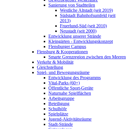
Sanierung von Stadtteilen
Westliche Altstadt (seit 2019)
Südstadt Bahnhofsumfeld (seit
2013)
Fruerlund-Süd (seit 2010)
Neustadt (seit 2000)
Entwicklung unserer Strände
Kleingärten - Entwicklungskonzept
Flensburger Campus
Flensburg & Kooperationen
Smarte Grenzregion zwischen den Meeren
Verkehr & Mobilität
Gleichstellung
Spiel- und Bewegungsräume
Entwicklung des Programms
Vital-Parks (60+)
Öffentliche Sport-Geräte
Naturnahe Spielflächen
Arbeitsgruppe
Beteiligung
Schulhöfe
Spielplätze
Jugend-Aktivitätsräume
Stadt-Strände