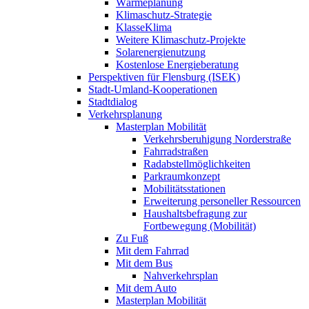
Wärmeplanung
Klimaschutz-Strategie
KlasseKlima
Weitere Klimaschutz-Projekte
Solarenergienutzung
Kostenlose Energieberatung
Perspektiven für Flensburg (ISEK)
Stadt-Umland-Kooperationen
Stadtdialog
Verkehrsplanung
Masterplan Mobilität
Verkehrsberuhigung Norderstraße
Fahrradstraßen
Radabstellmöglichkeiten
Parkraumkonzept
Mobilitätsstationen
Erweiterung personeller Ressourcen
Haushaltsbefragung zur
Fortbewegung (Mobilität)
Zu Fuß
Mit dem Fahrrad
Mit dem Bus
Nahverkehrsplan
Mit dem Auto
Masterplan Mobilität