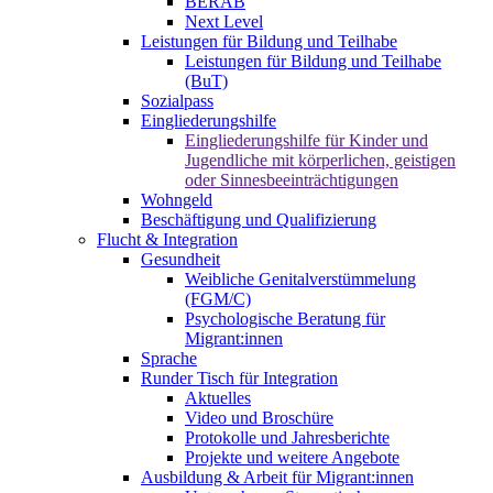
BERAB
Next Level
Leistungen für Bildung und Teilhabe
Leistungen für Bildung und Teilhabe
(BuT)
Sozialpass
Eingliederungshilfe
Eingliederungshilfe für Kinder und
Jugendliche mit körperlichen, geistigen
oder Sinnesbeeinträchtigungen
Wohngeld
Beschäftigung und Qualifizierung
Flucht & Integration
Gesundheit
Weibliche Genitalverstümmelung
(FGM/C)
Psychologische Beratung für
Migrant:innen
Sprache
Runder Tisch für Integration
Aktuelles
Video und Broschüre
Protokolle und Jahresberichte
Projekte und weitere Angebote
Ausbildung & Arbeit für Migrant:innen