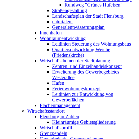
Rundweg "Grünes Hufeisen"
Straßengestaltung
Landschaftsplan der Stadt Flensburg
naturtalent
Generalentwässerungsplan
Innenhafen
Wohnraumentwicklung
Leitlinien Steuerung des Wohnungsbaus
Quartiersentwicklung Weiche
(Friedenskirche)
Wirtschaftsthemen der Stadtplanung
Zentren- und Einzelhandelskonzept
Erweiterung des Gewerbegebietes
Westerallee
Hafen
Ferienwohnungskonzept
Leitlinien zur Entwicklung von
Gewerbeflächen
Flächenmanagement
Wirtschaftsstandort
Flensburg in Zahlen
Kleinräumige Gebietsgliederung
Wirtschaftsprofil
Grenzpendeln
Grenzdreieck - Grænsetrekanten