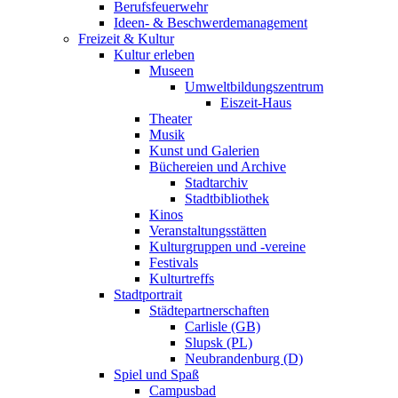
Berufsfeuerwehr
Ideen- & Beschwerdemanagement
Freizeit & Kultur
Kultur erleben
Museen
Umweltbildungszentrum
Eiszeit-Haus
Theater
Musik
Kunst und Galerien
Büchereien und Archive
Stadtarchiv
Stadtbibliothek
Kinos
Veranstaltungsstätten
Kulturgruppen und -vereine
Festivals
Kulturtreffs
Stadtportrait
Städtepartnerschaften
Carlisle (GB)
Slupsk (PL)
Neubrandenburg (D)
Spiel und Spaß
Campusbad