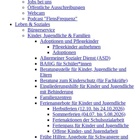
Jobs bei uns
Öffentliche Ausschreibungen
Webcam
Podcast "FlensFrequenz"
Leben & Soziales
Bürgerservice
Kinder, Jugendliche & Familien
Adoptionen und Pflegekinder
Pflegekinder aufnehmen
Adoptionen
Allgemeiner Sozialer Dienst (ASD)
BAföG für Schüler*innen
Beratungsstelle für Kinder, Jugendliche und
Eltern
Beratung zum Kinderschutz (für Fachkräfte)
Eingliederungshilfe für Kinder und Jugendliche
mit Behinderung
Familienzentren
Ferienangebote für Kinder und Jugendliche
Herbstferien (12.10. bis 24.10.2026)
Sommerferien (04.07. bis 5.08.2026)
Ferienaktionen der Schulsozialarbeit
Ferienpass für Kinder und Jugendliche
Offene Kinder- und Jugendarbeit
Frühe Hilfen: Angebote für Schwangere und