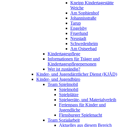
Kneipp Kindertagestätte
Weiche
Am Sophienhof
Johannisstraße
Tarup
Engelsby
Fruerlund
Neustadt
Schwedenheim
Am Ostseebad
Kindertagespflege
Informationen für Träger und
Kindertagespflegepersonen
Wer ist zuständig?
Kinder- und Jugendärztlicher Dienst (KJÄD)
Kinder- und Jugendbüro
Team Spielmobil
Spielmobil
Spielplätze
Spielgeräte- und Materialverleih
Ferienpass für Kinder und
Jugendliche
Flensburger Spielenacht
Team Sozialarbeit
Aktuelles aus diesem Bereich