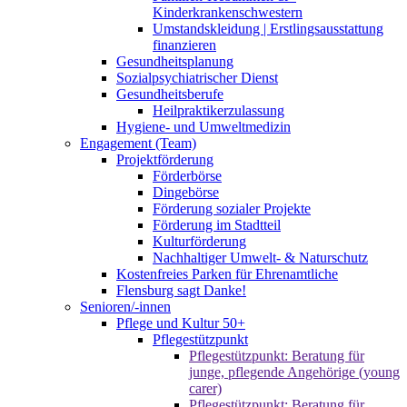
Kinderkrankenschwestern
Umstandskleidung | Erstlingsausstattung
finanzieren
Gesundheitsplanung
Sozialpsychiatrischer Dienst
Gesundheitsberufe
Heilpraktikerzulassung
Hygiene- und Umweltmedizin
Engagement (Team)
Projektförderung
Förderbörse
Dingebörse
Förderung sozialer Projekte
Förderung im Stadtteil
Kulturförderung
Nachhaltiger Umwelt- & Naturschutz
Kostenfreies Parken für Ehrenamtliche
Flensburg sagt Danke!
Senioren/-innen
Pflege und Kultur 50+
Pflegestützpunkt
Pflegestützpunkt: Beratung für
junge, pflegende Angehörige (young
carer)
Pflegestützpunkt: Beratung für