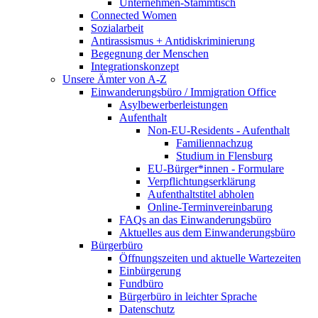
Unternehmen-Stammtisch
Connected Women
Sozialarbeit
Antirassismus + Antidiskriminierung
Begegnung der Menschen
Integrationskonzept
Unsere Ämter von A-Z
Einwanderungsbüro / Immigration Office
Asylbewerberleistungen
Aufenthalt
Non-EU-Residents - Aufenthalt
Familiennachzug
Studium in Flensburg
EU-Bürger*innen - Formulare
Verpflichtungserklärung
Aufenthaltstitel abholen
Online-Terminvereinbarung
FAQs an das Einwanderungsbüro
Aktuelles aus dem Einwanderungsbüro
Bürgerbüro
Öffnungszeiten und aktuelle Wartezeiten
Einbürgerung
Fundbüro
Bürgerbüro in leichter Sprache
Datenschutz