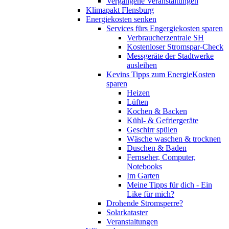
Vergangene Veranstaltungen
Klimapakt Flensburg
Energiekosten senken
Services fürs Engergiekosten sparen
Verbraucherzentrale SH
Kostenloser Stromspar-Check
Messgeräte der Stadtwerke
ausleihen
Kevins Tipps zum EnergieKosten
sparen
Heizen
Lüften
Kochen & Backen
Kühl- & Gefriergeräte
Geschirr spülen
Wäsche waschen & trocknen
Duschen & Baden
Fernseher, Computer,
Notebooks
Im Garten
Meine Tipps für dich - Ein
Like für mich?
Drohende Stromsperre?
Solarkataster
Veranstaltungen