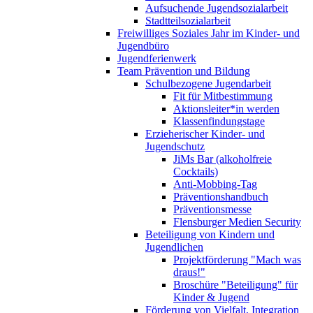
Aufsuchende Jugendsozialarbeit
Stadtteilsozialarbeit
Freiwilliges Soziales Jahr im Kinder- und
Jugendbüro
Jugendferienwerk
Team Prävention und Bildung
Schulbezogene Jugendarbeit
Fit für Mitbestimmung
Aktionsleiter*in werden
Klassenfindungstage
Erzieherischer Kinder- und
Jugendschutz
JiMs Bar (alkoholfreie
Cocktails)
Anti-Mobbing-Tag
Präventionshandbuch
Präventionsmesse
Flensburger Medien Security
Beteiligung von Kindern und
Jugendlichen
Projektförderung "Mach was
draus!"
Broschüre "Beteiligung" für
Kinder & Jugend
Förderung von Vielfalt, Integration