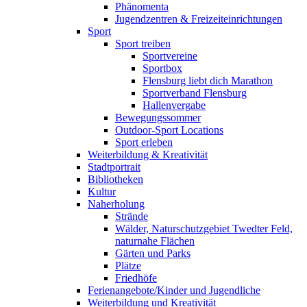
Phänomenta
Jugendzentren & Freizeiteinrichtungen
Sport
Sport treiben
Sportvereine
Sportbox
Flensburg liebt dich Marathon
Sportverband Flensburg
Hallenvergabe
Bewegungssommer
Outdoor-Sport Locations
Sport erleben
Weiterbildung & Kreativität
Stadtportrait
Bibliotheken
Kultur
Naherholung
Strände
Wälder, Naturschutzgebiet Twedter Feld,
naturnahe Flächen
Gärten und Parks
Plätze
Friedhöfe
Ferienangebote/Kinder und Jugendliche
Weiterbildung und Kreativität