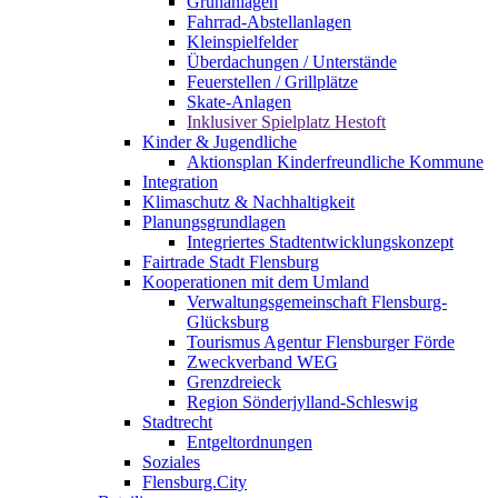
Grünanlagen
Fahrrad-Abstellanlagen
Kleinspielfelder
Überdachungen / Unterstände
Feuerstellen / Grillplätze
Skate-Anlagen
Inklusiver Spielplatz Hestoft
Kinder & Jugendliche
Aktionsplan Kinderfreundliche Kommune
Integration
Klimaschutz & Nachhaltigkeit
Planungsgrundlagen
Integriertes Stadtentwicklungskonzept
Fairtrade Stadt Flensburg
Kooperationen mit dem Umland
Verwaltungsgemeinschaft Flensburg-
Glücksburg
Tourismus Agentur Flensburger Förde
Zweckverband WEG
Grenzdreieck
Region Sönderjylland-Schleswig
Stadtrecht
Entgeltordnungen
Soziales
Flensburg.City