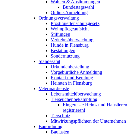
Wahlen & Abstimmungen
Bundestagswahl
Online-Anmeldung
Ordnungsverwaltung
Prostituiertenschutzgesetz
Wohnpflegeaufsicht
Stiftungen
Verkehrsüberwachung
Hunde in Flensburg
Bestattungen
Sondernutzung
Standesamt
Urkundenbestellung
Vorgeburtliche Anmeldung
Kontakt und Beratung
Heiraten in Flensburg
Veterinärdienste
Lebensmittelüberwachung
Tierseuchenbekämpfung
Eingereiste Heim- und Haustieren
registrieren!
Tierschutz
Mitwirkungspflichten der Unternehmen
Bauordnung
Baulasten