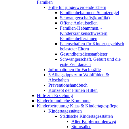
Familien
Hilfe für junge/werdende Eltern
Familienhebammen Schutzengel
Schwangerschafts(konflikt)
Offene Anlaufstellen
Familien-Hebammen, -
Kinderkrankenschwestern,
Familienhelfer:innen
Patenschaften für Kinder psychisch
belasteter Eltern
Gesundheitsdienstanbieter
Schwangerschaft, Geburt und die
erste Zeit danach
Informationen für Fachkräfte
5 Alltagstipps zum Wohlfühlen &
Abschalten
Präventionshandbuch
Konzept der Frühen Hilfen
Hilfe zur Erziehung
Kinderfreundliche Kommune
Kinderbetreuung: Kitas & Kindertagespflege
Kindertagesstätten
Städtische Kindertagesstätten
Alter Kupfermühlenweg
Stuhrsallee