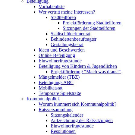
Beteiligung
Vorhabenliste
Wer vertritt meine Interessen?
Stadtteilforen
Projektförderung Stadtteilforen
Sitzungen der Stadtteilforen
Stadtschüler:innenrat
Behindertenbeauftragter
Gestaltungsbeirat
Ideen und Beschwerden
Online-Beteiligung
Einwohnerfragestunde
Beteiligung von Kindern & Jugendlichen
Projektförderung "Mach was draus!"
Mängelmelder (TBZ)
Beteiligungs ABC
Mobilitätsrat
Temporäre Spielstraße
Kommunalpolitik
Worum kümmert sich Kommunalpolitik?
Ratsversammlung
Sitzungskalender
Aufzeichnung der Ratssitzungen
Einwohnerfragestunde
Resolutionen