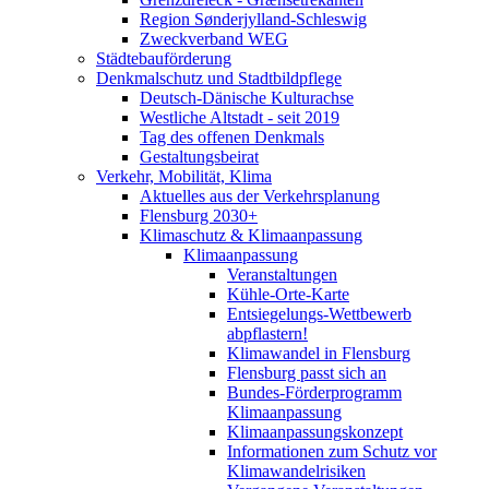
Region Sønderjylland-Schleswig
Zweckverband WEG
Städtebauförderung
Denkmalschutz und Stadtbildpflege
Deutsch-Dänische Kulturachse
Westliche Altstadt - seit 2019
Tag des offenen Denkmals
Gestaltungsbeirat
Verkehr, Mobilität, Klima
Aktuelles aus der Verkehrsplanung
Flensburg 2030+
Klimaschutz & Klimaanpassung
Klimaanpassung
Veranstaltungen
Kühle-Orte-Karte
Entsiegelungs-Wettbewerb
abpflastern!
Klimawandel in Flensburg
Flensburg passt sich an
Bundes-Förderprogramm
Klimaanpassung
Klimaanpassungskonzept
Informationen zum Schutz vor
Klimawandelrisiken