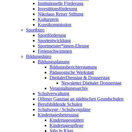
Institutionelle Förderung
Investitionsförderung
Nikolaus Reiser Stiftung
Kulturpreis
Kunstkommission
Sportbüro
Sportförderung
Sportentwicklung
Sportmeister*innen-Ehrung
Ferienschwimmen
Bildungsbüro
Bildungsplanung
Bildungsberichterstattung
Pädagogische Werkstatt
DigitalerDienstag & Donnerstag
Newsletter Digitaler Donnerstag
Veranstaltungsarchiv
Schulverwaltung
Offener Ganztag an städtischen Grundschulen
Berufsbildende Schulen
Schulwege / Schulwegpläne
Kindertagesbetreuung
Kindertagesstätten
Kindertagespflege
Jobs in Kitas