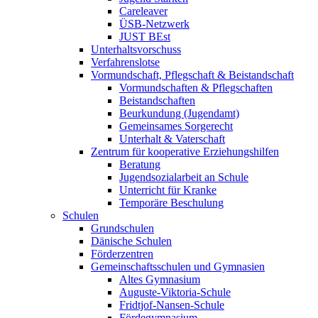
Careleaver
ÜSB-Netzwerk
JUST BEst
Unterhaltsvorschuss
Verfahrenslotse
Vormundschaft, Pflegschaft & Beistandschaft
Vormundschaften & Pflegschaften
Beistandschaften
Beurkundung (Jugendamt)
Gemeinsames Sorgerecht
Unterhalt & Vaterschaft
Zentrum für kooperative Erziehungshilfen
Beratung
Jugendsozialarbeit an Schule
Unterricht für Kranke
Temporäre Beschulung
Schulen
Grundschulen
Dänische Schulen
Förderzentren
Gemeinschaftsschulen und Gymnasien
Altes Gymnasium
Auguste-Viktoria-Schule
Fridtjof-Nansen-Schule
Fördegymnasium