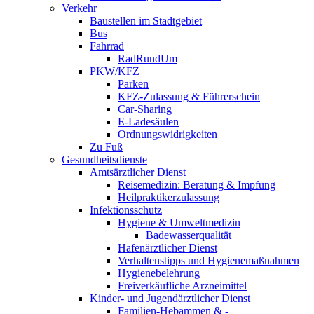
Verkehr
Baustellen im Stadtgebiet
Bus
Fahrrad
RadRundUm
PKW/KFZ
Parken
KFZ-Zulassung & Führerschein
Car-Sharing
E-Ladesäulen
Ordnungswidrigkeiten
Zu Fuß
Gesundheitsdienste
Amtsärztlicher Dienst
Reisemedizin: Beratung & Impfung
Heilpraktikerzulassung
Infektionsschutz
Hygiene & Umweltmedizin
Badewasserqualität
Hafenärztlicher Dienst
Verhaltenstipps und Hygienemaßnahmen
Hygienebelehrung
Freiverkäufliche Arzneimittel
Kinder- und Jugendärztlicher Dienst
Familien-Hebammen & -