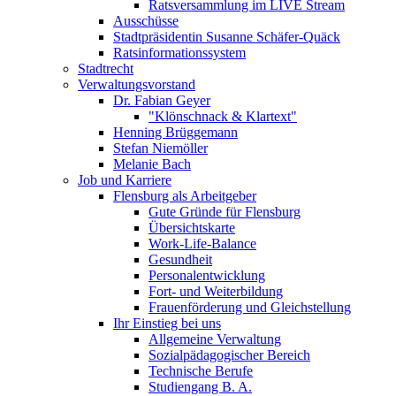
Ratsversammlung im LIVE Stream
Ausschüsse
Stadtpräsidentin Susanne Schäfer-Quäck
Ratsinformationssystem
Stadtrecht
Verwaltungsvorstand
Dr. Fabian Geyer
"Klönschnack & Klartext"
Henning Brüggemann
Stefan Niemöller
Melanie Bach
Job und Karriere
Flensburg als Arbeitgeber
Gute Gründe für Flensburg
Übersichtskarte
Work-Life-Balance
Gesundheit
Personalentwicklung
Fort- und Weiterbildung
Frauenförderung und Gleichstellung
Ihr Einstieg bei uns
Allgemeine Verwaltung
Sozialpädagogischer Bereich
Technische Berufe
Studiengang B. A.