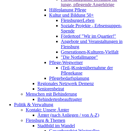
junge, pflegende Angehörige
Hilfeplanung Pflege
Kultur und Bildung 50+
FlensburgerLeben
Soziale Projekte - Erbsensuppen-
Spende
Fördertopf "Wir im Quartier!"
Angebote und Veranstaltungen in
Flensburg
Generationen-Kulturen-Vielfalt
"Die Notfallmappe"
Pflege-Wegweiser
(Teil-)Kostenübernahme der
Pflegekasse
Pflegebedarfsplanung
Regionales Netzwerk Demenz
Seniorenbeirat
Menschen mit Behinderung
Behindertenbeauftragter
Politik & Verwaltung
Kontakt: Unsere Ämter
Ämter (nach Anliegen / von A-Z)
Flensburg & Themen
Stadtbild im Wandel
Gewerbegebiet Westerallee