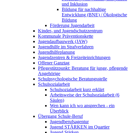
und Inklusion
Bildung für nachhaltige
Entwicklung (BNE) / Ökologische
Bildung
Förderung Jugendarbeit
Kinder- und Jugendschutzzentrum
Kommunale Präventionskette
Jugendaufbauwerk (JAW)
Jugendhilfe im Strafverfahren
Jugendhilfeplanung
Jugendzentren & Freizeiteinrichtungen
Offener Ganztag
Pflegestützpunkt: Beratung für junge, pflegende
Angehörige
Schulpsychologische Beratungsstelle
Schulsozialarbeit
Schulsozialarbeit kurz erklärt
Arbeitsweise der Schulsozialarbeit (6
Säulen)
Wen kann ich wo ansprechen - ein
Überblick
Übergang Schule-Beruf
Jugendberufsagentur
Jugend STÄRKEN im Quartier
Jugend Stärken