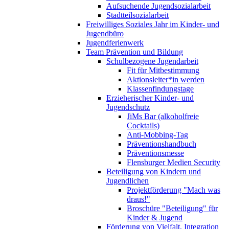
Aufsuchende Jugendsozialarbeit
Stadtteilsozialarbeit
Freiwilliges Soziales Jahr im Kinder- und
Jugendbüro
Jugendferienwerk
Team Prävention und Bildung
Schulbezogene Jugendarbeit
Fit für Mitbestimmung
Aktionsleiter*in werden
Klassenfindungstage
Erzieherischer Kinder- und
Jugendschutz
JiMs Bar (alkoholfreie
Cocktails)
Anti-Mobbing-Tag
Präventionshandbuch
Präventionsmesse
Flensburger Medien Security
Beteiligung von Kindern und
Jugendlichen
Projektförderung "Mach was
draus!"
Broschüre "Beteiligung" für
Kinder & Jugend
Förderung von Vielfalt, Integration