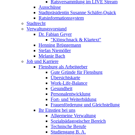
Ratsversammlung im LIVE Stream
Ausschüsse
Stadtpräsidentin Susanne Schäfer-Quäck
Ratsinformationssystem
Stadtrecht
Verwaltungsvorstand
Dr. Fabian Geyer
"Klönschnack & Klartext"
Henning Brüggemann
Stefan Niemöller
Melanie Bach
Job und Karriere
Flensburg als Arbeitgeber
Gute Gründe für Flensburg
Übersichtskarte
Work-Life-Balance
Gesundheit
Personalentwicklung
Fort- und Weiterbildung
Frauenförderung und Gleichstellung
Ihr Einstieg bei uns
Allgemeine Verwaltung
Sozialpädagogischer Bereich
Technische Berufe
Studiengang B. A.