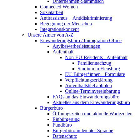
Unternehmen-Stammtisch
Connected Women
Sozialarbeit
Antirassismus + Antidiskriminierung
Begegnung der Menschen
Integrationskonzept
Unsere Ämter von A-Z
Einwanderungsbüro / Immigration Office
Asylbewerberleistungen
Aufenthalt
Non-EU-Residents - Aufenthalt
Familiennachzug
Studium in Flensburg
EU-Bürger*innen - Formulare
Verpflichtungserklärung
Aufenthaltstitel abholen
Online-Terminvereinbarung
FAQs an das Einwanderungsbüro
Aktuelles aus dem Einwanderungsbüro
Bürgerbüro
Öffnungszeiten und aktuelle Wartezeiten
Einbürgerung
Fundbüro
Bürgerbüro in leichter Sprache
Datenschutz