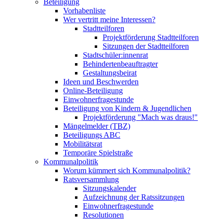
Beteiligung
Vorhabenliste
Wer vertritt meine Interessen?
Stadtteilforen
Projektförderung Stadtteilforen
Sitzungen der Stadtteilforen
Stadtschüler:innenrat
Behindertenbeauftragter
Gestaltungsbeirat
Ideen und Beschwerden
Online-Beteiligung
Einwohnerfragestunde
Beteiligung von Kindern & Jugendlichen
Projektförderung "Mach was draus!"
Mängelmelder (TBZ)
Beteiligungs ABC
Mobilitätsrat
Temporäre Spielstraße
Kommunalpolitik
Worum kümmert sich Kommunalpolitik?
Ratsversammlung
Sitzungskalender
Aufzeichnung der Ratssitzungen
Einwohnerfragestunde
Resolutionen