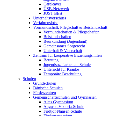
Careleaver
ÜSB-Netzwerk
JUST BEst
Unterhaltsvorschuss
Verfahrenslotse
Vormundschaft, Pflegschaft & Beistandschaft
Vormundschaften & Pflegschaften
Beistandschaften
Beurkundung (Jugendamt)
Gemeinsames Sorgerecht
Unterhalt & Vaterschaft
Zentrum für kooperative Erziehungshilfen
Beratung
Jugendsozialarbeit an Schule
Unterricht für Kranke
Temporäre Beschulung
Schulen
Grundschulen
Dänische Schulen
Förderzentren
Gemeinschaftsschulen und Gymnasien
Altes Gymnasium
Auguste-Viktoria-Schule
Fridtjof-Nansen-Schule
Fördegymnasium