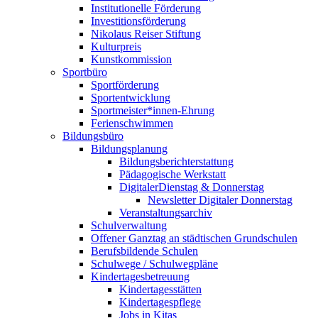
Institutionelle Förderung
Investitionsförderung
Nikolaus Reiser Stiftung
Kulturpreis
Kunstkommission
Sportbüro
Sportförderung
Sportentwicklung
Sportmeister*innen-Ehrung
Ferienschwimmen
Bildungsbüro
Bildungsplanung
Bildungsberichterstattung
Pädagogische Werkstatt
DigitalerDienstag & Donnerstag
Newsletter Digitaler Donnerstag
Veranstaltungsarchiv
Schulverwaltung
Offener Ganztag an städtischen Grundschulen
Berufsbildende Schulen
Schulwege / Schulwegpläne
Kindertagesbetreuung
Kindertagesstätten
Kindertagespflege
Jobs in Kitas