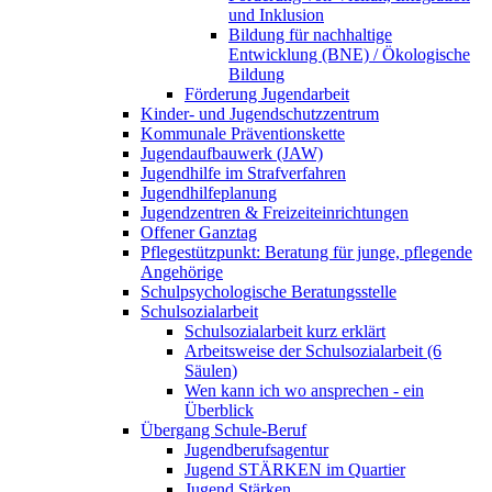
und Inklusion
Bildung für nachhaltige
Entwicklung (BNE) / Ökologische
Bildung
Förderung Jugendarbeit
Kinder- und Jugendschutzzentrum
Kommunale Präventionskette
Jugendaufbauwerk (JAW)
Jugendhilfe im Strafverfahren
Jugendhilfeplanung
Jugendzentren & Freizeiteinrichtungen
Offener Ganztag
Pflegestützpunkt: Beratung für junge, pflegende
Angehörige
Schulpsychologische Beratungsstelle
Schulsozialarbeit
Schulsozialarbeit kurz erklärt
Arbeitsweise der Schulsozialarbeit (6
Säulen)
Wen kann ich wo ansprechen - ein
Überblick
Übergang Schule-Beruf
Jugendberufsagentur
Jugend STÄRKEN im Quartier
Jugend Stärken