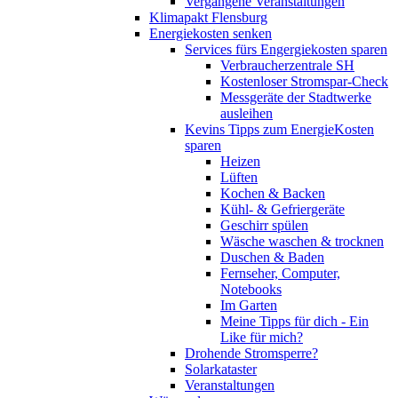
Vergangene Veranstaltungen
Klimapakt Flensburg
Energiekosten senken
Services fürs Engergiekosten sparen
Verbraucherzentrale SH
Kostenloser Stromspar-Check
Messgeräte der Stadtwerke
ausleihen
Kevins Tipps zum EnergieKosten
sparen
Heizen
Lüften
Kochen & Backen
Kühl- & Gefriergeräte
Geschirr spülen
Wäsche waschen & trocknen
Duschen & Baden
Fernseher, Computer,
Notebooks
Im Garten
Meine Tipps für dich - Ein
Like für mich?
Drohende Stromsperre?
Solarkataster
Veranstaltungen