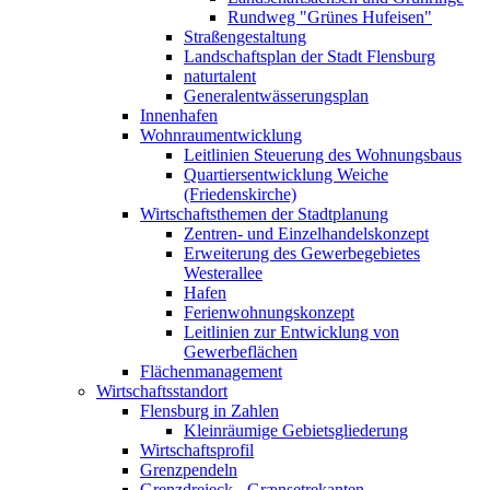
Rundweg "Grünes Hufeisen"
Straßengestaltung
Landschaftsplan der Stadt Flensburg
naturtalent
Generalentwässerungsplan
Innenhafen
Wohnraumentwicklung
Leitlinien Steuerung des Wohnungsbaus
Quartiersentwicklung Weiche
(Friedenskirche)
Wirtschaftsthemen der Stadtplanung
Zentren- und Einzelhandelskonzept
Erweiterung des Gewerbegebietes
Westerallee
Hafen
Ferienwohnungskonzept
Leitlinien zur Entwicklung von
Gewerbeflächen
Flächenmanagement
Wirtschaftsstandort
Flensburg in Zahlen
Kleinräumige Gebietsgliederung
Wirtschaftsprofil
Grenzpendeln
Grenzdreieck - Grænsetrekanten