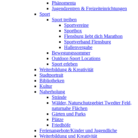
Phänomenta
Jugendzentren & Freizeiteinrichtungen
Sport
Sport treiben
Sportvereine
Sportbox
Flensburg liebt dich Marathon
Sportverband Flensburg
Hallenvergabe
Bewegungssommer
Outdoor-Sport Locations
Sport erleben
Weiterbildung & Kreativität
Stadtportrait
Bibliotheken
Kultur
Naherholung
Strände
Wälder, Naturschutzgebiet Twedter Feld,
naturnahe Flächen
Gärten und Parks
Plätze
Friedhöfe
Ferienangebote/Kinder und Jugendliche
Weiterbildung und Kreativität