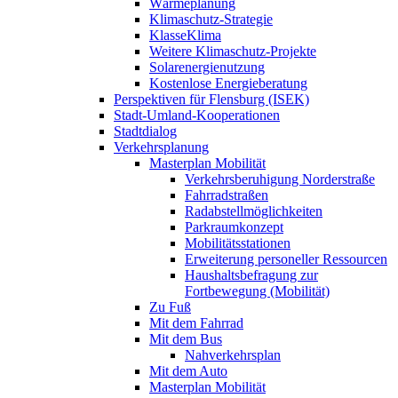
Wärmeplanung
Klimaschutz-Strategie
KlasseKlima
Weitere Klimaschutz-Projekte
Solarenergienutzung
Kostenlose Energieberatung
Perspektiven für Flensburg (ISEK)
Stadt-Umland-Kooperationen
Stadtdialog
Verkehrsplanung
Masterplan Mobilität
Verkehrsberuhigung Norderstraße
Fahrradstraßen
Radabstellmöglichkeiten
Parkraumkonzept
Mobilitätsstationen
Erweiterung personeller Ressourcen
Haushaltsbefragung zur
Fortbewegung (Mobilität)
Zu Fuß
Mit dem Fahrrad
Mit dem Bus
Nahverkehrsplan
Mit dem Auto
Masterplan Mobilität