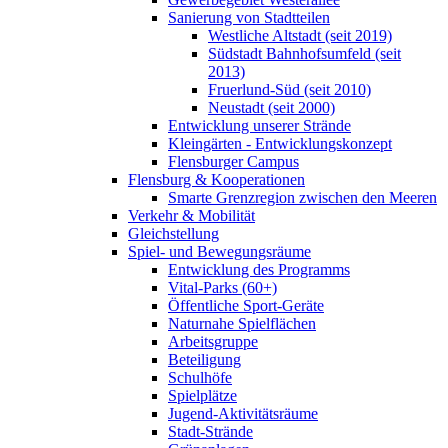
Sanierung von Stadtteilen
Westliche Altstadt (seit 2019)
Südstadt Bahnhofsumfeld (seit
2013)
Fruerlund-Süd (seit 2010)
Neustadt (seit 2000)
Entwicklung unserer Strände
Kleingärten - Entwicklungskonzept
Flensburger Campus
Flensburg & Kooperationen
Smarte Grenzregion zwischen den Meeren
Verkehr & Mobilität
Gleichstellung
Spiel- und Bewegungsräume
Entwicklung des Programms
Vital-Parks (60+)
Öffentliche Sport-Geräte
Naturnahe Spielflächen
Arbeitsgruppe
Beteiligung
Schulhöfe
Spielplätze
Jugend-Aktivitätsräume
Stadt-Strände