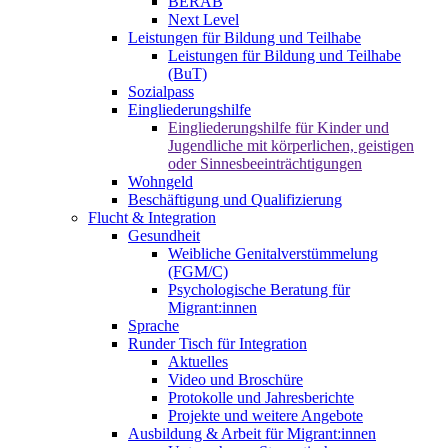
BERAB
Next Level
Leistungen für Bildung und Teilhabe
Leistungen für Bildung und Teilhabe
(BuT)
Sozialpass
Eingliederungshilfe
Eingliederungshilfe für Kinder und
Jugendliche mit körperlichen, geistigen
oder Sinnesbeeinträchtigungen
Wohngeld
Beschäftigung und Qualifizierung
Flucht & Integration
Gesundheit
Weibliche Genitalverstümmelung
(FGM/C)
Psychologische Beratung für
Migrant:innen
Sprache
Runder Tisch für Integration
Aktuelles
Video und Broschüre
Protokolle und Jahresberichte
Projekte und weitere Angebote
Ausbildung & Arbeit für Migrant:innen