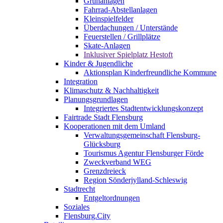
Grünanlagen
Fahrrad-Abstellanlagen
Kleinspielfelder
Überdachungen / Unterstände
Feuerstellen / Grillplätze
Skate-Anlagen
Inklusiver Spielplatz Hestoft
Kinder & Jugendliche
Aktionsplan Kinderfreundliche Kommune
Integration
Klimaschutz & Nachhaltigkeit
Planungsgrundlagen
Integriertes Stadtentwicklungskonzept
Fairtrade Stadt Flensburg
Kooperationen mit dem Umland
Verwaltungsgemeinschaft Flensburg-
Glücksburg
Tourismus Agentur Flensburger Förde
Zweckverband WEG
Grenzdreieck
Region Sönderjylland-Schleswig
Stadtrecht
Entgeltordnungen
Soziales
Flensburg.City