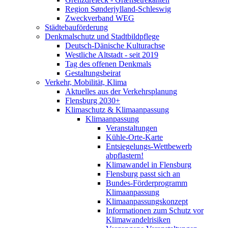
Region Sønderjylland-Schleswig
Zweckverband WEG
Städtebauförderung
Denkmalschutz und Stadtbildpflege
Deutsch-Dänische Kulturachse
Westliche Altstadt - seit 2019
Tag des offenen Denkmals
Gestaltungsbeirat
Verkehr, Mobilität, Klima
Aktuelles aus der Verkehrsplanung
Flensburg 2030+
Klimaschutz & Klimaanpassung
Klimaanpassung
Veranstaltungen
Kühle-Orte-Karte
Entsiegelungs-Wettbewerb
abpflastern!
Klimawandel in Flensburg
Flensburg passt sich an
Bundes-Förderprogramm
Klimaanpassung
Klimaanpassungskonzept
Informationen zum Schutz vor
Klimawandelrisiken