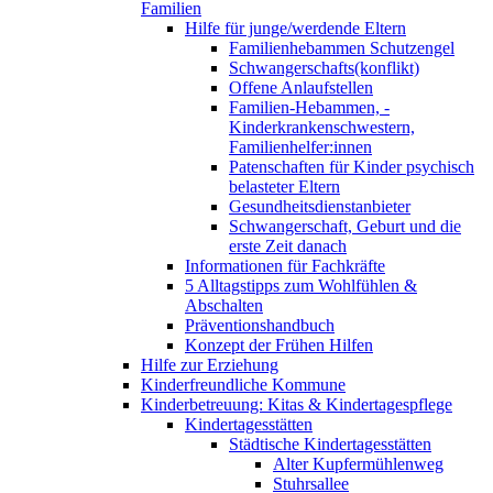
Familien
Hilfe für junge/werdende Eltern
Familienhebammen Schutzengel
Schwangerschafts(konflikt)
Offene Anlaufstellen
Familien-Hebammen, -
Kinderkrankenschwestern,
Familienhelfer:innen
Patenschaften für Kinder psychisch
belasteter Eltern
Gesundheitsdienstanbieter
Schwangerschaft, Geburt und die
erste Zeit danach
Informationen für Fachkräfte
5 Alltagstipps zum Wohlfühlen &
Abschalten
Präventionshandbuch
Konzept der Frühen Hilfen
Hilfe zur Erziehung
Kinderfreundliche Kommune
Kinderbetreuung: Kitas & Kindertagespflege
Kindertagesstätten
Städtische Kindertagesstätten
Alter Kupfermühlenweg
Stuhrsallee