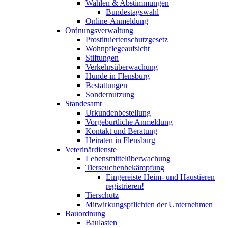
Wahlen & Abstimmungen
Bundestagswahl
Online-Anmeldung
Ordnungsverwaltung
Prostituiertenschutzgesetz
Wohnpflegeaufsicht
Stiftungen
Verkehrsüberwachung
Hunde in Flensburg
Bestattungen
Sondernutzung
Standesamt
Urkundenbestellung
Vorgeburtliche Anmeldung
Kontakt und Beratung
Heiraten in Flensburg
Veterinärdienste
Lebensmittelüberwachung
Tierseuchenbekämpfung
Eingereiste Heim- und Haustieren
registrieren!
Tierschutz
Mitwirkungspflichten der Unternehmen
Bauordnung
Baulasten