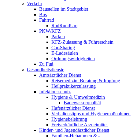
Verkehr
Baustellen im Stadtgebiet
Bus
Fahrrad
RadRundUm
PKW/KFZ
Parken
KFZ-Zulassung & Führerschein
Car-Sharing
E-Ladesäulen
Ordnungswidrigkeiten
Zu Fuß
Gesundheitsdienste
Amtsärztlicher Dienst
Reisemedizin: Beratung & Impfung
Heilpraktikerzulassung
Infektionsschutz
Hygiene & Umweltmedizin
Badewasserqualität
Hafenärztlicher Dienst
Verhaltenstipps und Hygienemaßnahmen
Hygienebelehrung
Freiverkäufliche Arzneimittel
Kinder- und Jugendärztlicher Dienst
Familien-Hebammen & -