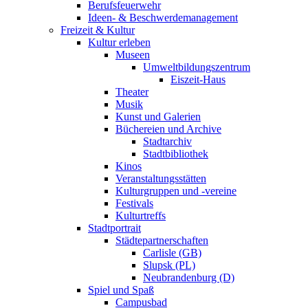
Berufsfeuerwehr
Ideen- & Beschwerdemanagement
Freizeit & Kultur
Kultur erleben
Museen
Umweltbildungszentrum
Eiszeit-Haus
Theater
Musik
Kunst und Galerien
Büchereien und Archive
Stadtarchiv
Stadtbibliothek
Kinos
Veranstaltungsstätten
Kulturgruppen und -vereine
Festivals
Kulturtreffs
Stadtportrait
Städtepartnerschaften
Carlisle (GB)
Slupsk (PL)
Neubrandenburg (D)
Spiel und Spaß
Campusbad