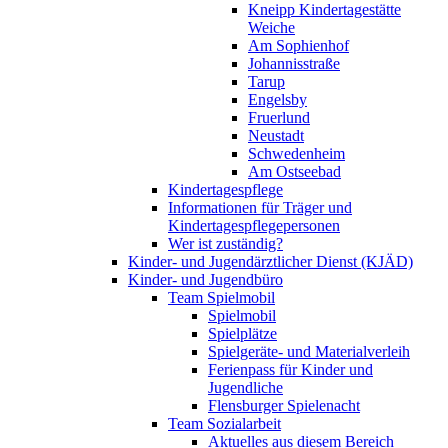
Kneipp Kindertagestätte
Weiche
Am Sophienhof
Johannisstraße
Tarup
Engelsby
Fruerlund
Neustadt
Schwedenheim
Am Ostseebad
Kindertagespflege
Informationen für Träger und
Kindertagespflegepersonen
Wer ist zuständig?
Kinder- und Jugendärztlicher Dienst (KJÄD)
Kinder- und Jugendbüro
Team Spielmobil
Spielmobil
Spielplätze
Spielgeräte- und Materialverleih
Ferienpass für Kinder und
Jugendliche
Flensburger Spielenacht
Team Sozialarbeit
Aktuelles aus diesem Bereich