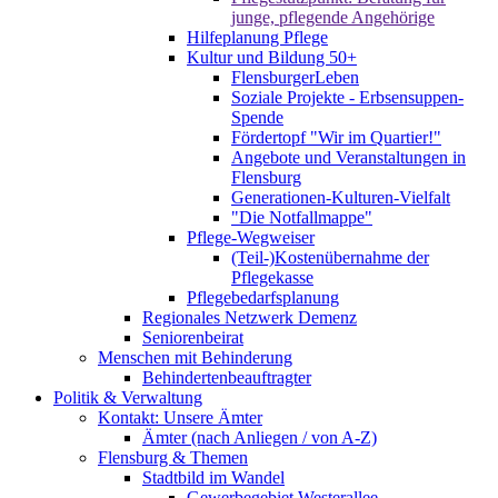
junge, pflegende Angehörige
Hilfeplanung Pflege
Kultur und Bildung 50+
FlensburgerLeben
Soziale Projekte - Erbsensuppen-
Spende
Fördertopf "Wir im Quartier!"
Angebote und Veranstaltungen in
Flensburg
Generationen-Kulturen-Vielfalt
"Die Notfallmappe"
Pflege-Wegweiser
(Teil-)Kostenübernahme der
Pflegekasse
Pflegebedarfsplanung
Regionales Netzwerk Demenz
Seniorenbeirat
Menschen mit Behinderung
Behindertenbeauftragter
Politik & Verwaltung
Kontakt: Unsere Ämter
Ämter (nach Anliegen / von A-Z)
Flensburg & Themen
Stadtbild im Wandel
Gewerbegebiet Westerallee