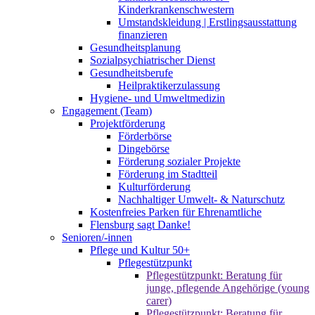
Kinderkrankenschwestern
Umstandskleidung | Erstlingsausstattung
finanzieren
Gesundheitsplanung
Sozialpsychiatrischer Dienst
Gesundheitsberufe
Heilpraktikerzulassung
Hygiene- und Umweltmedizin
Engagement (Team)
Projektförderung
Förderbörse
Dingebörse
Förderung sozialer Projekte
Förderung im Stadtteil
Kulturförderung
Nachhaltiger Umwelt- & Naturschutz
Kostenfreies Parken für Ehrenamtliche
Flensburg sagt Danke!
Senioren/-innen
Pflege und Kultur 50+
Pflegestützpunkt
Pflegestützpunkt: Beratung für
junge, pflegende Angehörige (young
carer)
Pflegestützpunkt: Beratung für