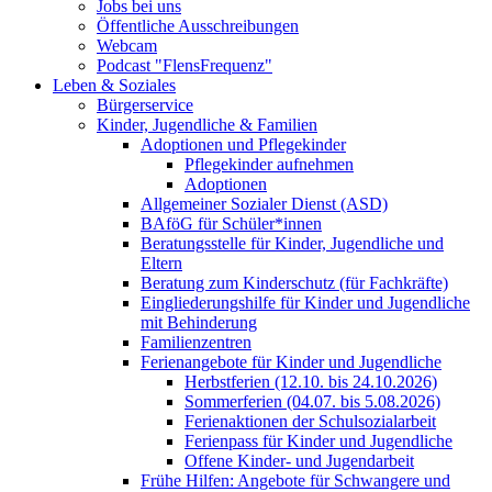
Jobs bei uns
Öffentliche Ausschreibungen
Webcam
Podcast "FlensFrequenz"
Leben & Soziales
Bürgerservice
Kinder, Jugendliche & Familien
Adoptionen und Pflegekinder
Pflegekinder aufnehmen
Adoptionen
Allgemeiner Sozialer Dienst (ASD)
BAföG für Schüler*innen
Beratungsstelle für Kinder, Jugendliche und
Eltern
Beratung zum Kinderschutz (für Fachkräfte)
Eingliederungshilfe für Kinder und Jugendliche
mit Behinderung
Familienzentren
Ferienangebote für Kinder und Jugendliche
Herbstferien (12.10. bis 24.10.2026)
Sommerferien (04.07. bis 5.08.2026)
Ferienaktionen der Schulsozialarbeit
Ferienpass für Kinder und Jugendliche
Offene Kinder- und Jugendarbeit
Frühe Hilfen: Angebote für Schwangere und