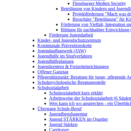
Flensburger Medien Security
Beteiligung von Kindern und Jugendl
Projektförderung "Mach was dr
Broschüre "Beteiligung" für K
Förderung von Vielfalt, Integration u
Bildung für nachhaltige Entwicklung
Förderung Jugendarbeit
Kinder- und Jugendschutzzentrum
Kommunale Präventionskette
Jugendaufbauwerk (JAW)
Jugendhilfe im Strafverfahren
Jugendhilfeplanung
Jugendzentren & Freizeiteinrichtungen
Offener Ganztag
Pflegestützpunkt: Beratung für junge, pflegende 
Schulpsychologische Beratungsstelle
Schulsozialarbeit
Schulsozialarbeit kurz erklärt
Arbeitsweise der Schulsozialarbeit (6 Säulen
Wen kann ich wo ansprechen - ein Überblic
Übergang Schule-Beruf
Jugendberufsagentur
Jugend STÄRKEN im Quartier
Jugend Stärken
Careleaver