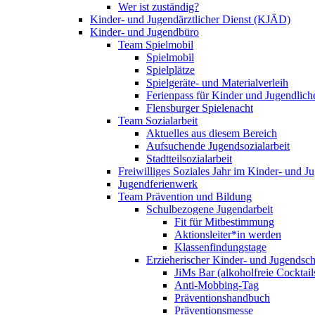
Wer ist zuständig?
Kinder- und Jugendärztlicher Dienst (KJÄD)
Kinder- und Jugendbüro
Team Spielmobil
Spielmobil
Spielplätze
Spielgeräte- und Materialverleih
Ferienpass für Kinder und Jugendlich
Flensburger Spielenacht
Team Sozialarbeit
Aktuelles aus diesem Bereich
Aufsuchende Jugendsozialarbeit
Stadtteilsozialarbeit
Freiwilliges Soziales Jahr im Kinder- und 
Jugendferienwerk
Team Prävention und Bildung
Schulbezogene Jugendarbeit
Fit für Mitbestimmung
Aktionsleiter*in werden
Klassenfindungstage
Erzieherischer Kinder- und Jugendsch
JiMs Bar (alkoholfreie Cocktail
Anti-Mobbing-Tag
Präventionshandbuch
Präventionsmesse