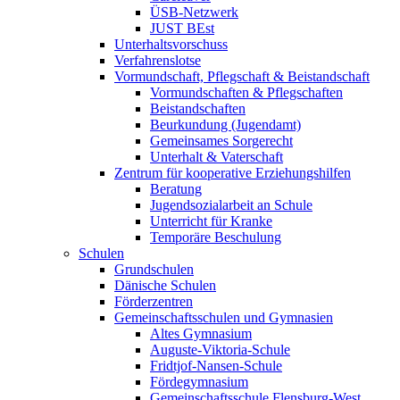
ÜSB-Netzwerk
JUST BEst
Unterhaltsvorschuss
Verfahrenslotse
Vormundschaft, Pflegschaft & Beistandschaft
Vormundschaften & Pflegschaften
Beistandschaften
Beurkundung (Jugendamt)
Gemeinsames Sorgerecht
Unterhalt & Vaterschaft
Zentrum für kooperative Erziehungshilfen
Beratung
Jugendsozialarbeit an Schule
Unterricht für Kranke
Temporäre Beschulung
Schulen
Grundschulen
Dänische Schulen
Förderzentren
Gemeinschaftsschulen und Gymnasien
Altes Gymnasium
Auguste-Viktoria-Schule
Fridtjof-Nansen-Schule
Fördegymnasium
Gemeinschaftsschule Flensburg-West