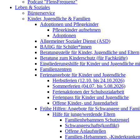
Podcast "FlensFrequenz"
Leben & Soziales
Bürgerservice
Kinder, Jugendliche & Familien
Adoptionen und Pflegekinder
Pflegekinder aufnehmen
Adoptionen
Allgemeiner Sozialer Dienst (ASD)
BAföG für Schüler*innen
Beratungsstelle für Kinder, Jugendliche und Eltern
Beratung zum Kinderschutz (für Fachkräfte)
Eingliederungshilfe für Kinder und Jugendliche m
Familienzentren
Ferienangebote für Kinder und Jugendliche
Herbstferien (12.10. bis 24.10.2026)
Sommerferien (04.07. bis 5.08.2026)
Ferienaktionen der Schulsozialarbeit
Ferienpass für Kinder und Jugendliche
Offene Kinder- und Jugendarbeit
Frühe Hilfen: Angebote für Schwangere und Fami
Hilfe für junge/werdende Eltern
Familienhebammen Schutzengel
Schwangerschafts(konflikt)
Offene Anlaufstellen
Familien-Hebammen, -Kinderkrankens