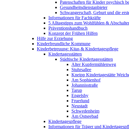
Patenschaften für Kinder psychisch bel
Gesundheitsdienstanbieter
Schwangerschaft, Geburt und die erst
Informationen für Fachkräfte
5 Alltagstipps zum Wohlfühlen & Abschalte
Präventionshandbuch
Konzept der Frühen Hilfen
Hilfe zur Erziehung
Kinderfreundliche Kommune
Kinderbetreuung: Kitas & Kindertagespflege
Kindertagesstätten
Städtische Kindertagesstätten
Alter Kupfermühlenweg
Stuhrsallee
Kneipp Kindertagestätte Weich
Am Sophienhof
Johannisstraße
Tarup
Engelsby
Fruerlund
Neustadt
Schwedenheim
Am Ostseebad
Kindertagespflege
Informationen für Träger und Kindertagespf