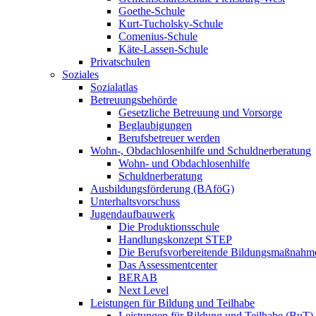
Goethe-Schule
Kurt-Tucholsky-Schule
Comenius-Schule
Käte-Lassen-Schule
Privatschulen
Soziales
Sozialatlas
Betreuungsbehörde
Gesetzliche Betreuung und Vorsorge
Beglaubigungen
Berufsbetreuer werden
Wohn-, Obdachlosenhilfe und Schuldnerberatung
Wohn- und Obdachlosenhilfe
Schuldnerberatung
Ausbildungsförderung (BAföG)
Unterhaltsvorschuss
Jugendaufbauwerk
Die Produktionsschule
Handlungskonzept STEP
Die Berufsvorbereitende Bildungsmaßnahm
Das Assessmentcenter
BERAB
Next Level
Leistungen für Bildung und Teilhabe
Leistungen für Bildung und Teilhabe (BuT)