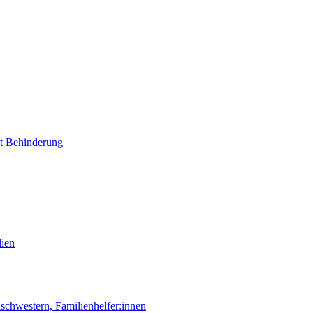
it Behinderung
lien
chwestern, Familienhelfer:innen