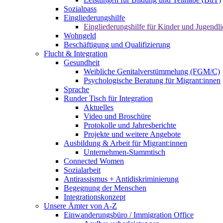
Sozialpass
Eingliederungshilfe
Eingliederungshilfe für Kinder und Jugendli
Wohngeld
Beschäftigung und Qualifizierung
Flucht & Integration
Gesundheit
Weibliche Genitalverstümmelung (FGM/C)
Psychologische Beratung für Migrant:innen
Sprache
Runder Tisch für Integration
Aktuelles
Video und Broschüre
Protokolle und Jahresberichte
Projekte und weitere Angebote
Ausbildung & Arbeit für Migrant:innen
Unternehmen-Stammtisch
Connected Women
Sozialarbeit
Antirassismus + Antidiskriminierung
Begegnung der Menschen
Integrationskonzept
Unsere Ämter von A-Z
Einwanderungsbüro / Immigration Office