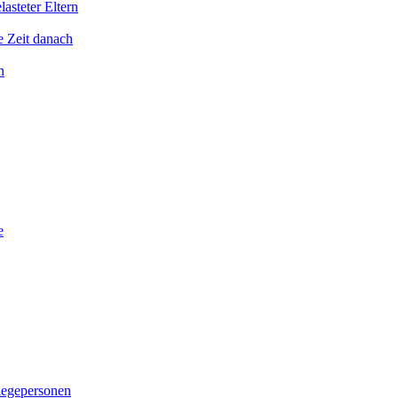
asteter Eltern
e Zeit danach
n
e
legepersonen