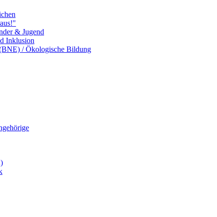
ichen
aus!"
inder & Jugend
nd Inklusion
 (BNE) / Ökologische Bildung
Angehörige
)
k