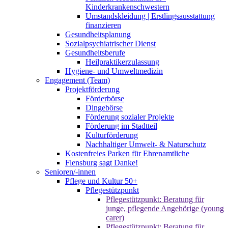
Kinderkrankenschwestern
Umstandskleidung | Erstlingsausstattung
finanzieren
Gesundheitsplanung
Sozialpsychiatrischer Dienst
Gesundheitsberufe
Heilpraktikerzulassung
Hygiene- und Umweltmedizin
Engagement (Team)
Projektförderung
Förderbörse
Dingebörse
Förderung sozialer Projekte
Förderung im Stadtteil
Kulturförderung
Nachhaltiger Umwelt- & Naturschutz
Kostenfreies Parken für Ehrenamtliche
Flensburg sagt Danke!
Senioren/-innen
Pflege und Kultur 50+
Pflegestützpunkt
Pflegestützpunkt: Beratung für
junge, pflegende Angehörige (young
carer)
Pflegestützpunkt: Beratung für