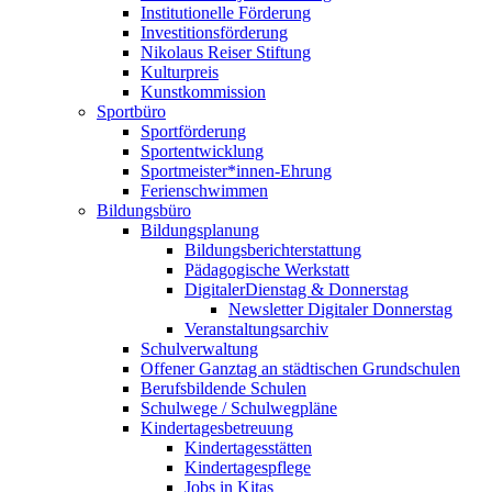
Institutionelle Förderung
Investitionsförderung
Nikolaus Reiser Stiftung
Kulturpreis
Kunstkommission
Sportbüro
Sportförderung
Sportentwicklung
Sportmeister*innen-Ehrung
Ferienschwimmen
Bildungsbüro
Bildungsplanung
Bildungsberichterstattung
Pädagogische Werkstatt
DigitalerDienstag & Donnerstag
Newsletter Digitaler Donnerstag
Veranstaltungsarchiv
Schulverwaltung
Offener Ganztag an städtischen Grundschulen
Berufsbildende Schulen
Schulwege / Schulwegpläne
Kindertagesbetreuung
Kindertagesstätten
Kindertagespflege
Jobs in Kitas