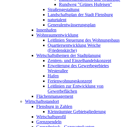
Rundweg "Grünes Hufeisen"
Straßengestaltung
Landschaftsplan der Stadt Flensburg
naturtalent
Generalentwässerungsplan
Innenhafen
Wohnraumentwicklung
Leitlinien Steuerung des Wohnungsbaus
Quartiersentwicklung Weiche
(Friedenskirche)
Wirtschaftsthemen der Stadtplanung
Zentren- und Einzelhandelskonzept
Erweiterung des Gewerbegebietes
Westerallee
Hafen
Ferienwohnungskonzept
Leitlinien zur Entwicklung von
Gewerbeflächen
Flächenmanagement
Wirtschaftsstandort
Flensburg in Zahlen
Kleinräumige Gebietsgliederung
Wirtschaftsprofil
Grenzpendeln
Grenzdreieck - Grænsetrekanten