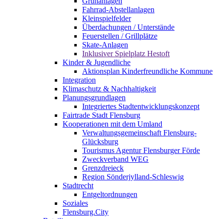
Grünanlagen
Fahrrad-Abstellanlagen
Kleinspielfelder
Überdachungen / Unterstände
Feuerstellen / Grillplätze
Skate-Anlagen
Inklusiver Spielplatz Hestoft
Kinder & Jugendliche
Aktionsplan Kinderfreundliche Kommune
Integration
Klimaschutz & Nachhaltigkeit
Planungsgrundlagen
Integriertes Stadtentwicklungskonzept
Fairtrade Stadt Flensburg
Kooperationen mit dem Umland
Verwaltungsgemeinschaft Flensburg-
Glücksburg
Tourismus Agentur Flensburger Förde
Zweckverband WEG
Grenzdreieck
Region Sönderjylland-Schleswig
Stadtrecht
Entgeltordnungen
Soziales
Flensburg.City