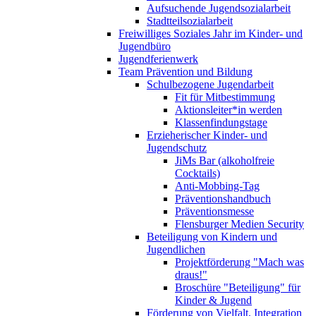
Aufsuchende Jugendsozialarbeit
Stadtteilsozialarbeit
Freiwilliges Soziales Jahr im Kinder- und
Jugendbüro
Jugendferienwerk
Team Prävention und Bildung
Schulbezogene Jugendarbeit
Fit für Mitbestimmung
Aktionsleiter*in werden
Klassenfindungstage
Erzieherischer Kinder- und
Jugendschutz
JiMs Bar (alkoholfreie
Cocktails)
Anti-Mobbing-Tag
Präventionshandbuch
Präventionsmesse
Flensburger Medien Security
Beteiligung von Kindern und
Jugendlichen
Projektförderung "Mach was
draus!"
Broschüre "Beteiligung" für
Kinder & Jugend
Förderung von Vielfalt, Integration