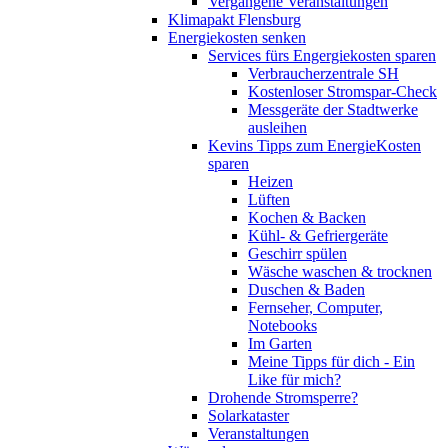
Vergangene Veranstaltungen
Klimapakt Flensburg
Energiekosten senken
Services fürs Engergiekosten sparen
Verbraucherzentrale SH
Kostenloser Stromspar-Check
Messgeräte der Stadtwerke
ausleihen
Kevins Tipps zum EnergieKosten
sparen
Heizen
Lüften
Kochen & Backen
Kühl- & Gefriergeräte
Geschirr spülen
Wäsche waschen & trocknen
Duschen & Baden
Fernseher, Computer,
Notebooks
Im Garten
Meine Tipps für dich - Ein
Like für mich?
Drohende Stromsperre?
Solarkataster
Veranstaltungen