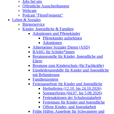
Jobs bei uns
Öffentliche Ausschreibungen
Webcam
Podcast "FlensFrequenz"
Leben & Soziales
Bürgerservice
Kinder, Jugendliche & Familien
Adoptionen und Pflegekinder
Pflegekinder aufnehmen
Adoptionen
Allgemeiner Sozialer Dienst (ASD)
BAföG für Schüler*innen
Beratungsstelle für Kinder, Jugendliche und
Eltern
Beratung zum Kinderschutz (für Fachkräfte)
Eingliederungshilfe für Kinder und Jugendliche
mit Behinderung
Familienzentren
Ferienangebote für Kinder und Jugendliche
Herbstferien (12.10. bis 24.10.2026)
Sommerferien (04.07. bis 5.08.2026)
Ferienaktionen der Schulsozialarbeit
Ferienpass für Kinder und Jugendliche
Offene Kinder- und Jugendarbeit
Frühe Hilfen: Angebote für Schwangere und