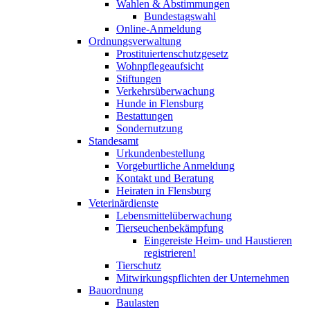
Wahlen & Abstimmungen
Bundestagswahl
Online-Anmeldung
Ordnungsverwaltung
Prostituiertenschutzgesetz
Wohnpflegeaufsicht
Stiftungen
Verkehrsüberwachung
Hunde in Flensburg
Bestattungen
Sondernutzung
Standesamt
Urkundenbestellung
Vorgeburtliche Anmeldung
Kontakt und Beratung
Heiraten in Flensburg
Veterinärdienste
Lebensmittelüberwachung
Tierseuchenbekämpfung
Eingereiste Heim- und Haustieren
registrieren!
Tierschutz
Mitwirkungspflichten der Unternehmen
Bauordnung
Baulasten