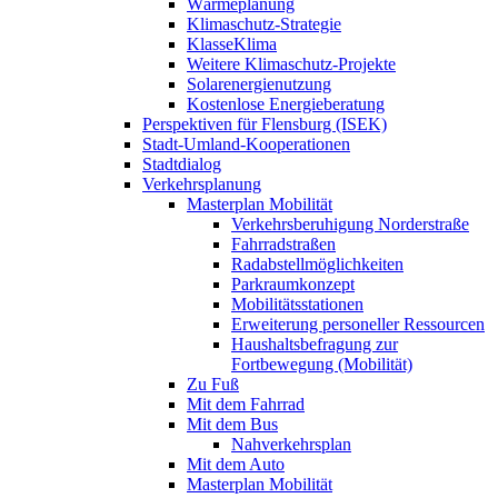
Wärmeplanung
Klimaschutz-Strategie
KlasseKlima
Weitere Klimaschutz-Projekte
Solarenergienutzung
Kostenlose Energieberatung
Perspektiven für Flensburg (ISEK)
Stadt-Umland-Kooperationen
Stadtdialog
Verkehrsplanung
Masterplan Mobilität
Verkehrsberuhigung Norderstraße
Fahrradstraßen
Radabstellmöglichkeiten
Parkraumkonzept
Mobilitätsstationen
Erweiterung personeller Ressourcen
Haushaltsbefragung zur
Fortbewegung (Mobilität)
Zu Fuß
Mit dem Fahrrad
Mit dem Bus
Nahverkehrsplan
Mit dem Auto
Masterplan Mobilität