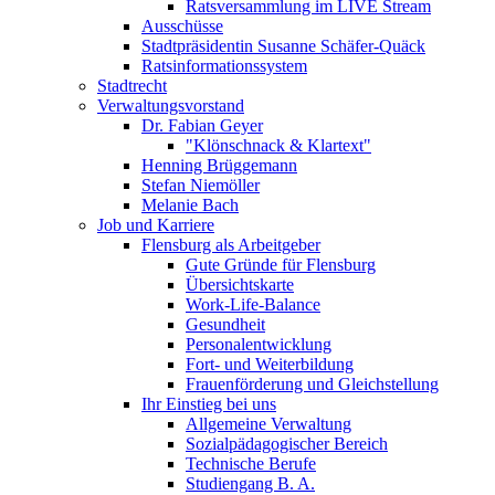
Ratsversammlung im LIVE Stream
Ausschüsse
Stadtpräsidentin Susanne Schäfer-Quäck
Ratsinformationssystem
Stadtrecht
Verwaltungsvorstand
Dr. Fabian Geyer
"Klönschnack & Klartext"
Henning Brüggemann
Stefan Niemöller
Melanie Bach
Job und Karriere
Flensburg als Arbeitgeber
Gute Gründe für Flensburg
Übersichtskarte
Work-Life-Balance
Gesundheit
Personalentwicklung
Fort- und Weiterbildung
Frauenförderung und Gleichstellung
Ihr Einstieg bei uns
Allgemeine Verwaltung
Sozialpädagogischer Bereich
Technische Berufe
Studiengang B. A.