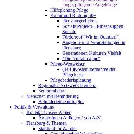
junge, pflegende Angehörige
Hilfeplanung Pflege
Kultur und Bildung 50+
FlensburgerLeben
Soziale Projekte - Erbsensuppen-
Spende
Fördertopf "Wir im Quartier!"
Angebote und Veranstaltungen in
Flensburg
Generationen-Kulturen-Vielfalt
"Die Notfallmappe"
Pflege-Wegweiser
(Teil-)Kostenübernahme der
Pflegekasse
Pflegebedarfsplanung
Regionales Netzwerk Demenz
Seniorenbeirat
Menschen mit Behinderung
Behindertenbeauftragter
Politik & Verwaltung
Kontakt: Unsere Ämter
Ämter (nach Anliegen / von A-Z)
Flensburg & Themen
Stadtbild im Wandel
Gewerbegebiet Westerallee