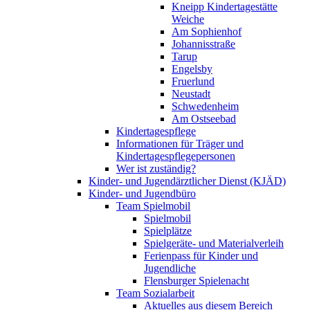
Kneipp Kindertagestätte
Weiche
Am Sophienhof
Johannisstraße
Tarup
Engelsby
Fruerlund
Neustadt
Schwedenheim
Am Ostseebad
Kindertagespflege
Informationen für Träger und
Kindertagespflegepersonen
Wer ist zuständig?
Kinder- und Jugendärztlicher Dienst (KJÄD)
Kinder- und Jugendbüro
Team Spielmobil
Spielmobil
Spielplätze
Spielgeräte- und Materialverleih
Ferienpass für Kinder und
Jugendliche
Flensburger Spielenacht
Team Sozialarbeit
Aktuelles aus diesem Bereich