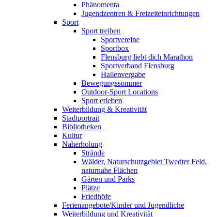
Phänomenta
Jugendzentren & Freizeiteinrichtungen
Sport
Sport treiben
Sportvereine
Sportbox
Flensburg liebt dich Marathon
Sportverband Flensburg
Hallenvergabe
Bewegungssommer
Outdoor-Sport Locations
Sport erleben
Weiterbildung & Kreativität
Stadtportrait
Bibliotheken
Kultur
Naherholung
Strände
Wälder, Naturschutzgebiet Twedter Feld,
naturnahe Flächen
Gärten und Parks
Plätze
Friedhöfe
Ferienangebote/Kinder und Jugendliche
Weiterbildung und Kreativität