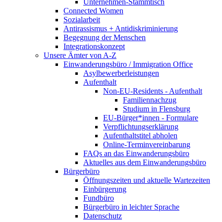
Unternehmen-Stammtisch
Connected Women
Sozialarbeit
Antirassismus + Antidiskriminierung
Begegnung der Menschen
Integrationskonzept
Unsere Ämter von A-Z
Einwanderungsbüro / Immigration Office
Asylbewerberleistungen
Aufenthalt
Non-EU-Residents - Aufenthalt
Familiennachzug
Studium in Flensburg
EU-Bürger*innen - Formulare
Verpflichtungserklärung
Aufenthaltstitel abholen
Online-Terminvereinbarung
FAQs an das Einwanderungsbüro
Aktuelles aus dem Einwanderungsbüro
Bürgerbüro
Öffnungszeiten und aktuelle Wartezeiten
Einbürgerung
Fundbüro
Bürgerbüro in leichter Sprache
Datenschutz