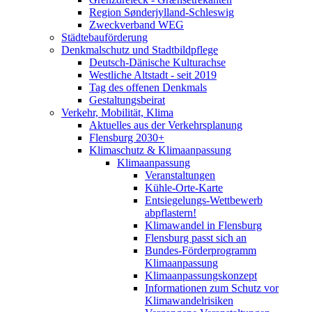
Region Sønderjylland-Schleswig
Zweckverband WEG
Städtebauförderung
Denkmalschutz und Stadtbildpflege
Deutsch-Dänische Kulturachse
Westliche Altstadt - seit 2019
Tag des offenen Denkmals
Gestaltungsbeirat
Verkehr, Mobilität, Klima
Aktuelles aus der Verkehrsplanung
Flensburg 2030+
Klimaschutz & Klimaanpassung
Klimaanpassung
Veranstaltungen
Kühle-Orte-Karte
Entsiegelungs-Wettbewerb
abpflastern!
Klimawandel in Flensburg
Flensburg passt sich an
Bundes-Förderprogramm
Klimaanpassung
Klimaanpassungskonzept
Informationen zum Schutz vor
Klimawandelrisiken