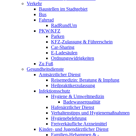
Verkehr
Baustellen im Stadtgebiet
Bus
Fahrrad
RadRundUm
PKW/KFZ
Parken
KFZ-Zulassung & Führerschein
Car-Sharing
E-Ladesäulen
Ordnungswidrigkeiten
Zu Fuß
Gesundheitsdienste
Amtsärztlicher Dienst
Reisemedizin: Beratung & Impfung
Heilpraktikerzulassung
Infektionsschutz
Hygiene & Umweltmedizin
Badewasserqualität
Hafenärztlicher Dienst
Verhaltenstipps und Hygienemaßnahmen
Hygienebelehrung
Freiverkäufliche Arzneimittel
Kinder- und Jugendärztlicher Dienst
Familien-Hebammen & -