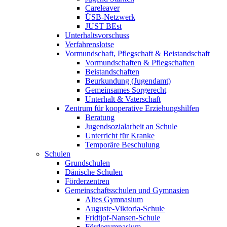
Careleaver
ÜSB-Netzwerk
JUST BEst
Unterhaltsvorschuss
Verfahrenslotse
Vormundschaft, Pflegschaft & Beistandschaft
Vormundschaften & Pflegschaften
Beistandschaften
Beurkundung (Jugendamt)
Gemeinsames Sorgerecht
Unterhalt & Vaterschaft
Zentrum für kooperative Erziehungshilfen
Beratung
Jugendsozialarbeit an Schule
Unterricht für Kranke
Temporäre Beschulung
Schulen
Grundschulen
Dänische Schulen
Förderzentren
Gemeinschaftsschulen und Gymnasien
Altes Gymnasium
Auguste-Viktoria-Schule
Fridtjof-Nansen-Schule
Fördegymnasium