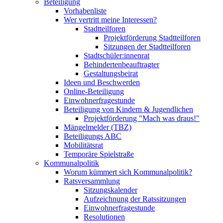
Beteiligung
Vorhabenliste
Wer vertritt meine Interessen?
Stadtteilforen
Projektförderung Stadtteilforen
Sitzungen der Stadtteilforen
Stadtschüler:innenrat
Behindertenbeauftragter
Gestaltungsbeirat
Ideen und Beschwerden
Online-Beteiligung
Einwohnerfragestunde
Beteiligung von Kindern & Jugendlichen
Projektförderung "Mach was draus!"
Mängelmelder (TBZ)
Beteiligungs ABC
Mobilitätsrat
Temporäre Spielstraße
Kommunalpolitik
Worum kümmert sich Kommunalpolitik?
Ratsversammlung
Sitzungskalender
Aufzeichnung der Ratssitzungen
Einwohnerfragestunde
Resolutionen