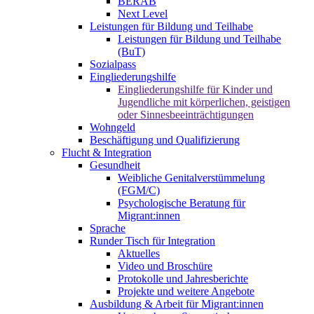
BERAB
Next Level
Leistungen für Bildung und Teilhabe
Leistungen für Bildung und Teilhabe
(BuT)
Sozialpass
Eingliederungshilfe
Eingliederungshilfe für Kinder und
Jugendliche mit körperlichen, geistigen
oder Sinnesbeeinträchtigungen
Wohngeld
Beschäftigung und Qualifizierung
Flucht & Integration
Gesundheit
Weibliche Genitalverstümmelung
(FGM/C)
Psychologische Beratung für
Migrant:innen
Sprache
Runder Tisch für Integration
Aktuelles
Video und Broschüre
Protokolle und Jahresberichte
Projekte und weitere Angebote
Ausbildung & Arbeit für Migrant:innen