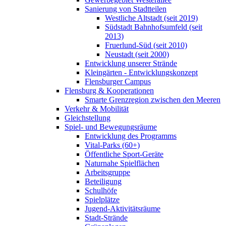
Sanierung von Stadtteilen
Westliche Altstadt (seit 2019)
Südstadt Bahnhofsumfeld (seit
2013)
Fruerlund-Süd (seit 2010)
Neustadt (seit 2000)
Entwicklung unserer Strände
Kleingärten - Entwicklungskonzept
Flensburger Campus
Flensburg & Kooperationen
Smarte Grenzregion zwischen den Meeren
Verkehr & Mobilität
Gleichstellung
Spiel- und Bewegungsräume
Entwicklung des Programms
Vital-Parks (60+)
Öffentliche Sport-Geräte
Naturnahe Spielflächen
Arbeitsgruppe
Beteiligung
Schulhöfe
Spielplätze
Jugend-Aktivitätsräume
Stadt-Strände