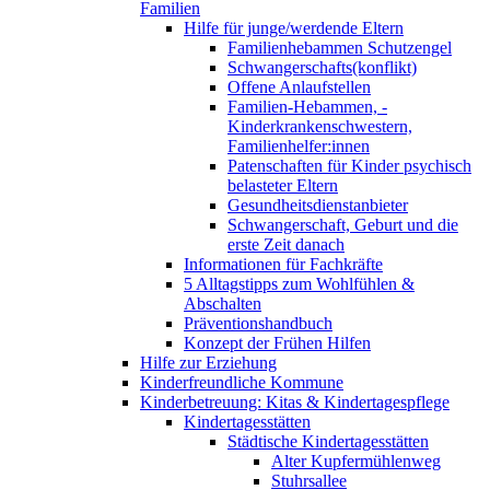
Familien
Hilfe für junge/werdende Eltern
Familienhebammen Schutzengel
Schwangerschafts(konflikt)
Offene Anlaufstellen
Familien-Hebammen, -
Kinderkrankenschwestern,
Familienhelfer:innen
Patenschaften für Kinder psychisch
belasteter Eltern
Gesundheitsdienstanbieter
Schwangerschaft, Geburt und die
erste Zeit danach
Informationen für Fachkräfte
5 Alltagstipps zum Wohlfühlen &
Abschalten
Präventionshandbuch
Konzept der Frühen Hilfen
Hilfe zur Erziehung
Kinderfreundliche Kommune
Kinderbetreuung: Kitas & Kindertagespflege
Kindertagesstätten
Städtische Kindertagesstätten
Alter Kupfermühlenweg
Stuhrsallee