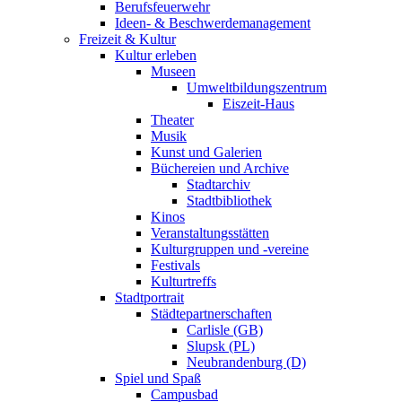
Berufsfeuerwehr
Ideen- & Beschwerdemanagement
Freizeit & Kultur
Kultur erleben
Museen
Umweltbildungszentrum
Eiszeit-Haus
Theater
Musik
Kunst und Galerien
Büchereien und Archive
Stadtarchiv
Stadtbibliothek
Kinos
Veranstaltungsstätten
Kulturgruppen und -vereine
Festivals
Kulturtreffs
Stadtportrait
Städtepartnerschaften
Carlisle (GB)
Slupsk (PL)
Neubrandenburg (D)
Spiel und Spaß
Campusbad