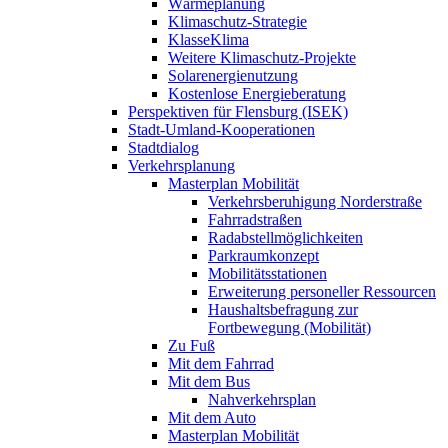
Wärmeplanung
Klimaschutz-Strategie
KlasseKlima
Weitere Klimaschutz-Projekte
Solarenergienutzung
Kostenlose Energieberatung
Perspektiven für Flensburg (ISEK)
Stadt-Umland-Kooperationen
Stadtdialog
Verkehrsplanung
Masterplan Mobilität
Verkehrsberuhigung Norderstraße
Fahrradstraßen
Radabstellmöglichkeiten
Parkraumkonzept
Mobilitätsstationen
Erweiterung personeller Ressourcen
Haushaltsbefragung zur
Fortbewegung (Mobilität)
Zu Fuß
Mit dem Fahrrad
Mit dem Bus
Nahverkehrsplan
Mit dem Auto
Masterplan Mobilität