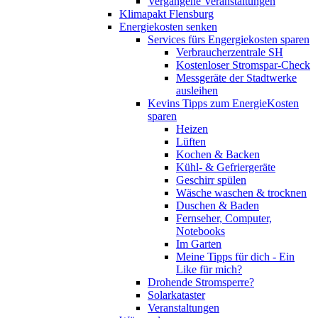
Vergangene Veranstaltungen
Klimapakt Flensburg
Energiekosten senken
Services fürs Engergiekosten sparen
Verbraucherzentrale SH
Kostenloser Stromspar-Check
Messgeräte der Stadtwerke
ausleihen
Kevins Tipps zum EnergieKosten
sparen
Heizen
Lüften
Kochen & Backen
Kühl- & Gefriergeräte
Geschirr spülen
Wäsche waschen & trocknen
Duschen & Baden
Fernseher, Computer,
Notebooks
Im Garten
Meine Tipps für dich - Ein
Like für mich?
Drohende Stromsperre?
Solarkataster
Veranstaltungen