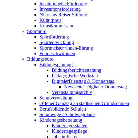
Institutionelle Förderung
Investitionsförderung
Nikolaus Reiser Stiftung
Kulturpreis
Kunstkommission
Sportbüro
Sportförderung
Sportentwicklung
Sportmeister*innen-Ehrung
Ferienschwimmen
Bildungsbüro
Bildungsplanung
Bildungsberichterstattung
Pädagogische Werkstatt
DigitalerDienstag & Donnerstag
Newsletter Digitaler Donnerstag
Veranstaltungsarchiv
Schulverwaltung
Offener Ganztag an städtischen Grundschulen
Berufsbildende Schulen
Schulwege / Schulwegpläne
Kindertagesbetreuung
Kindertagesstätten
Kindertagespflege
Jobs in Kitas