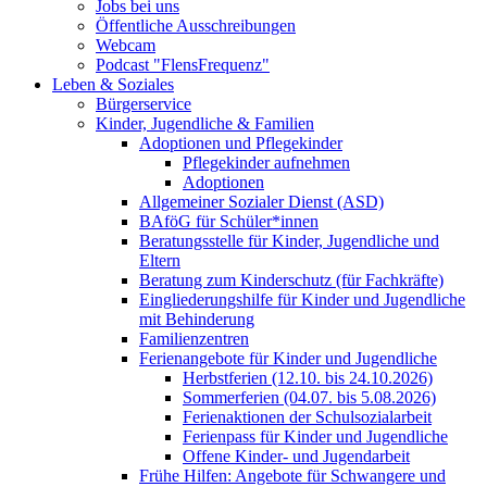
Jobs bei uns
Öffentliche Ausschreibungen
Webcam
Podcast "FlensFrequenz"
Leben & Soziales
Bürgerservice
Kinder, Jugendliche & Familien
Adoptionen und Pflegekinder
Pflegekinder aufnehmen
Adoptionen
Allgemeiner Sozialer Dienst (ASD)
BAföG für Schüler*innen
Beratungsstelle für Kinder, Jugendliche und
Eltern
Beratung zum Kinderschutz (für Fachkräfte)
Eingliederungshilfe für Kinder und Jugendliche
mit Behinderung
Familienzentren
Ferienangebote für Kinder und Jugendliche
Herbstferien (12.10. bis 24.10.2026)
Sommerferien (04.07. bis 5.08.2026)
Ferienaktionen der Schulsozialarbeit
Ferienpass für Kinder und Jugendliche
Offene Kinder- und Jugendarbeit
Frühe Hilfen: Angebote für Schwangere und