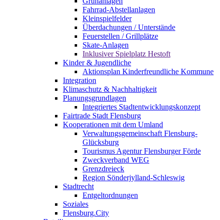
Grünanlagen
Fahrrad-Abstellanlagen
Kleinspielfelder
Überdachungen / Unterstände
Feuerstellen / Grillplätze
Skate-Anlagen
Inklusiver Spielplatz Hestoft
Kinder & Jugendliche
Aktionsplan Kinderfreundliche Kommune
Integration
Klimaschutz & Nachhaltigkeit
Planungsgrundlagen
Integriertes Stadtentwicklungskonzept
Fairtrade Stadt Flensburg
Kooperationen mit dem Umland
Verwaltungsgemeinschaft Flensburg-
Glücksburg
Tourismus Agentur Flensburger Förde
Zweckverband WEG
Grenzdreieck
Region Sönderjylland-Schleswig
Stadtrecht
Entgeltordnungen
Soziales
Flensburg.City