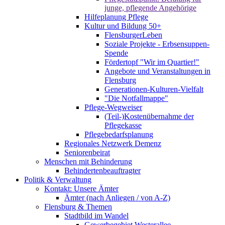
junge, pflegende Angehörige
Hilfeplanung Pflege
Kultur und Bildung 50+
FlensburgerLeben
Soziale Projekte - Erbsensuppen-
Spende
Fördertopf "Wir im Quartier!"
Angebote und Veranstaltungen in
Flensburg
Generationen-Kulturen-Vielfalt
"Die Notfallmappe"
Pflege-Wegweiser
(Teil-)Kostenübernahme der
Pflegekasse
Pflegebedarfsplanung
Regionales Netzwerk Demenz
Seniorenbeirat
Menschen mit Behinderung
Behindertenbeauftragter
Politik & Verwaltung
Kontakt: Unsere Ämter
Ämter (nach Anliegen / von A-Z)
Flensburg & Themen
Stadtbild im Wandel
Gewerbegebiet Westerallee