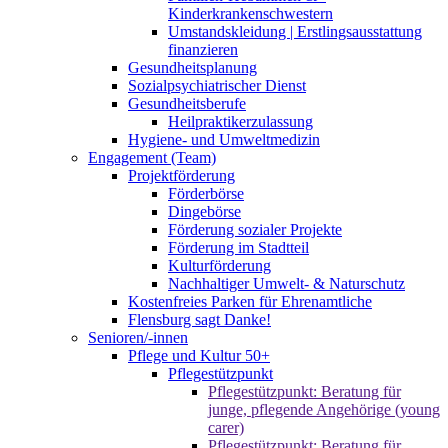
Kinderkrankenschwestern
Umstandskleidung | Erstlingsausstattung
finanzieren
Gesundheitsplanung
Sozialpsychiatrischer Dienst
Gesundheitsberufe
Heilpraktikerzulassung
Hygiene- und Umweltmedizin
Engagement (Team)
Projektförderung
Förderbörse
Dingebörse
Förderung sozialer Projekte
Förderung im Stadtteil
Kulturförderung
Nachhaltiger Umwelt- & Naturschutz
Kostenfreies Parken für Ehrenamtliche
Flensburg sagt Danke!
Senioren/-innen
Pflege und Kultur 50+
Pflegestützpunkt
Pflegestützpunkt: Beratung für
junge, pflegende Angehörige (young
carer)
Pflegestützpunkt: Beratung für