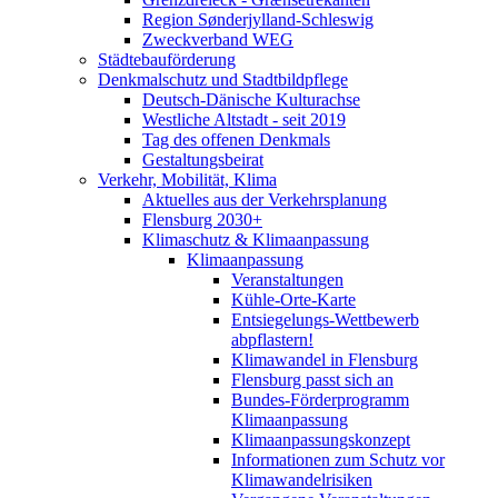
Region Sønderjylland-Schleswig
Zweckverband WEG
Städtebauförderung
Denkmalschutz und Stadtbildpflege
Deutsch-Dänische Kulturachse
Westliche Altstadt - seit 2019
Tag des offenen Denkmals
Gestaltungsbeirat
Verkehr, Mobilität, Klima
Aktuelles aus der Verkehrsplanung
Flensburg 2030+
Klimaschutz & Klimaanpassung
Klimaanpassung
Veranstaltungen
Kühle-Orte-Karte
Entsiegelungs-Wettbewerb
abpflastern!
Klimawandel in Flensburg
Flensburg passt sich an
Bundes-Förderprogramm
Klimaanpassung
Klimaanpassungskonzept
Informationen zum Schutz vor
Klimawandelrisiken