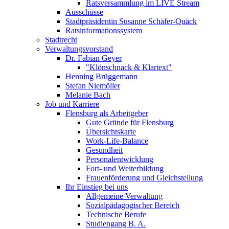
Ratsversammlung im LIVE Stream
Ausschüsse
Stadtpräsidentin Susanne Schäfer-Quäck
Ratsinformationssystem
Stadtrecht
Verwaltungsvorstand
Dr. Fabian Geyer
"Klönschnack & Klartext"
Henning Brüggemann
Stefan Niemöller
Melanie Bach
Job und Karriere
Flensburg als Arbeitgeber
Gute Gründe für Flensburg
Übersichtskarte
Work-Life-Balance
Gesundheit
Personalentwicklung
Fort- und Weiterbildung
Frauenförderung und Gleichstellung
Ihr Einstieg bei uns
Allgemeine Verwaltung
Sozialpädagogischer Bereich
Technische Berufe
Studiengang B. A.