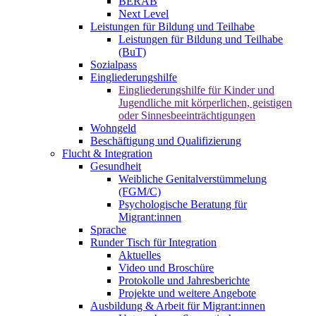
BERAB
Next Level
Leistungen für Bildung und Teilhabe
Leistungen für Bildung und Teilhabe
(BuT)
Sozialpass
Eingliederungshilfe
Eingliederungshilfe für Kinder und
Jugendliche mit körperlichen, geistigen
oder Sinnesbeeinträchtigungen
Wohngeld
Beschäftigung und Qualifizierung
Flucht & Integration
Gesundheit
Weibliche Genitalverstümmelung
(FGM/C)
Psychologische Beratung für
Migrant:innen
Sprache
Runder Tisch für Integration
Aktuelles
Video und Broschüre
Protokolle und Jahresberichte
Projekte und weitere Angebote
Ausbildung & Arbeit für Migrant:innen