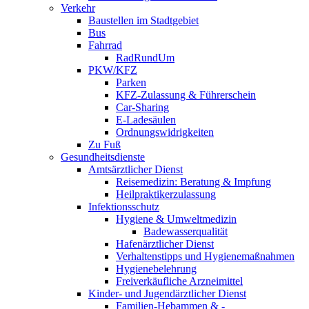
Verkehr
Baustellen im Stadtgebiet
Bus
Fahrrad
RadRundUm
PKW/KFZ
Parken
KFZ-Zulassung & Führerschein
Car-Sharing
E-Ladesäulen
Ordnungswidrigkeiten
Zu Fuß
Gesundheitsdienste
Amtsärztlicher Dienst
Reisemedizin: Beratung & Impfung
Heilpraktikerzulassung
Infektionsschutz
Hygiene & Umweltmedizin
Badewasserqualität
Hafenärztlicher Dienst
Verhaltenstipps und Hygienemaßnahmen
Hygienebelehrung
Freiverkäufliche Arzneimittel
Kinder- und Jugendärztlicher Dienst
Familien-Hebammen & -