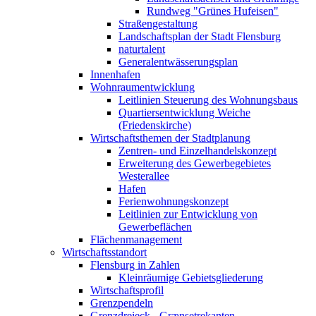
Rundweg "Grünes Hufeisen"
Straßengestaltung
Landschaftsplan der Stadt Flensburg
naturtalent
Generalentwässerungsplan
Innenhafen
Wohnraumentwicklung
Leitlinien Steuerung des Wohnungsbaus
Quartiersentwicklung Weiche
(Friedenskirche)
Wirtschaftsthemen der Stadtplanung
Zentren- und Einzelhandelskonzept
Erweiterung des Gewerbegebietes
Westerallee
Hafen
Ferienwohnungskonzept
Leitlinien zur Entwicklung von
Gewerbeflächen
Flächenmanagement
Wirtschaftsstandort
Flensburg in Zahlen
Kleinräumige Gebietsgliederung
Wirtschaftsprofil
Grenzpendeln
Grenzdreieck - Grænsetrekanten