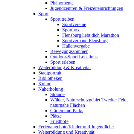
Phänomenta
Jugendzentren & Freizeiteinrichtungen
Sport
Sport treiben
Sportvereine
Sportbox
Flensburg liebt dich Marathon
Sportverband Flensburg
Hallenvergabe
Bewegungssommer
Outdoor-Sport Locations
Sport erleben
Weiterbildung & Kreativität
Stadtportrait
Bibliotheken
Kultur
Naherholung
Strände
Wälder, Naturschutzgebiet Twedter Feld,
naturnahe Flächen
Gärten und Parks
Plätze
Friedhöfe
Ferienangebote/Kinder und Jugendliche
Weiterbildung und Kreativität