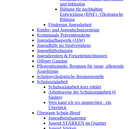
und Inklusion
Bildung für nachhaltige
Entwicklung (BNE) / Ökologische
Bildung
Förderung Jugendarbeit
Kinder- und Jugendschutzzentrum
Kommunale Präventionskette
Jugendaufbauwerk (JAW)
Jugendhilfe im Strafverfahren
Jugendhilfeplanung
Jugendzentren & Freizeiteinrichtungen
Offener Ganztag
Pflegestützpunkt: Beratung für junge, pflegende
Angehörige
Schulpsychologische Beratungsstelle
Schulsozialarbeit
Schulsozialarbeit kurz erklärt
Arbeitsweise der Schulsozialarbeit (6
Säulen)
Wen kann ich wo ansprechen - ein
Überblick
Übergang Schule-Beruf
Jugendberufsagentur
Jugend STÄRKEN im Quartier
Jugend Stärken