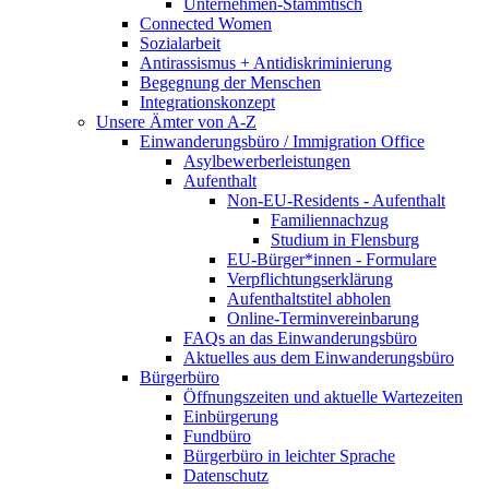
Unternehmen-Stammtisch
Connected Women
Sozialarbeit
Antirassismus + Antidiskriminierung
Begegnung der Menschen
Integrationskonzept
Unsere Ämter von A-Z
Einwanderungsbüro / Immigration Office
Asylbewerberleistungen
Aufenthalt
Non-EU-Residents - Aufenthalt
Familiennachzug
Studium in Flensburg
EU-Bürger*innen - Formulare
Verpflichtungserklärung
Aufenthaltstitel abholen
Online-Terminvereinbarung
FAQs an das Einwanderungsbüro
Aktuelles aus dem Einwanderungsbüro
Bürgerbüro
Öffnungszeiten und aktuelle Wartezeiten
Einbürgerung
Fundbüro
Bürgerbüro in leichter Sprache
Datenschutz