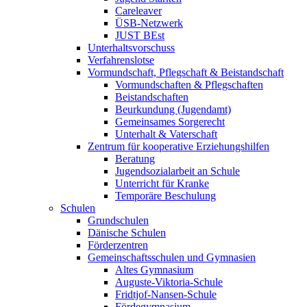
Careleaver
ÜSB-Netzwerk
JUST BEst
Unterhaltsvorschuss
Verfahrenslotse
Vormundschaft, Pflegschaft & Beistandschaft
Vormundschaften & Pflegschaften
Beistandschaften
Beurkundung (Jugendamt)
Gemeinsames Sorgerecht
Unterhalt & Vaterschaft
Zentrum für kooperative Erziehungshilfen
Beratung
Jugendsozialarbeit an Schule
Unterricht für Kranke
Temporäre Beschulung
Schulen
Grundschulen
Dänische Schulen
Förderzentren
Gemeinschaftsschulen und Gymnasien
Altes Gymnasium
Auguste-Viktoria-Schule
Fridtjof-Nansen-Schule
Fördegymnasium