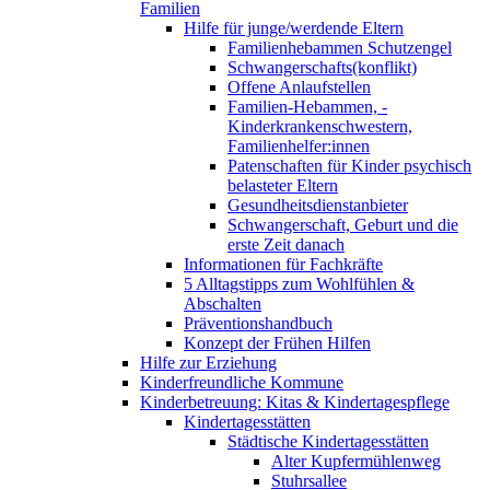
Familien
Hilfe für junge/werdende Eltern
Familienhebammen Schutzengel
Schwangerschafts(konflikt)
Offene Anlaufstellen
Familien-Hebammen, -
Kinderkrankenschwestern,
Familienhelfer:innen
Patenschaften für Kinder psychisch
belasteter Eltern
Gesundheitsdienstanbieter
Schwangerschaft, Geburt und die
erste Zeit danach
Informationen für Fachkräfte
5 Alltagstipps zum Wohlfühlen &
Abschalten
Präventionshandbuch
Konzept der Frühen Hilfen
Hilfe zur Erziehung
Kinderfreundliche Kommune
Kinderbetreuung: Kitas & Kindertagespflege
Kindertagesstätten
Städtische Kindertagesstätten
Alter Kupfermühlenweg
Stuhrsallee