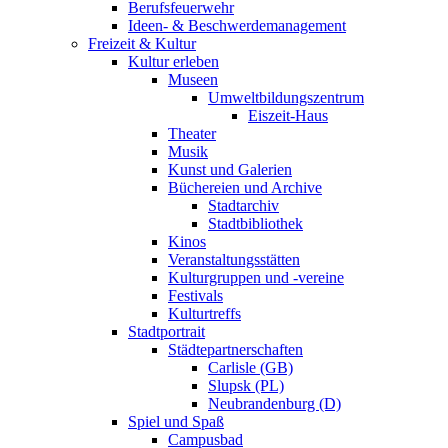
Berufsfeuerwehr
Ideen- & Beschwerdemanagement
Freizeit & Kultur
Kultur erleben
Museen
Umweltbildungszentrum
Eiszeit-Haus
Theater
Musik
Kunst und Galerien
Büchereien und Archive
Stadtarchiv
Stadtbibliothek
Kinos
Veranstaltungsstätten
Kulturgruppen und -vereine
Festivals
Kulturtreffs
Stadtportrait
Städtepartnerschaften
Carlisle (GB)
Slupsk (PL)
Neubrandenburg (D)
Spiel und Spaß
Campusbad