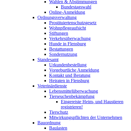
Wahlen & Abstimmungen
Bundestagswahl
Online-Anmeldung
Ordnungsverwaltung
Prostituiertenschutzgesetz
Wohnpflegeaufsicht
Stiftungen
Verkehrsüberwachung
Hunde in Flensburg
Bestattungen
Sondernutzung
Standesamt
Urkundenbestellung
Vorgeburtliche Anmeldung
Kontakt und Beratung
Heiraten in Flensburg
Veterinärdienste
Lebensmittelüberwachung
Tierseuchenbekämpfung
Eingereiste Heim- und Haustieren
registrieren!
Tierschutz
Mitwirkungspflichten der Unternehmen
Bauordnung
Baulasten