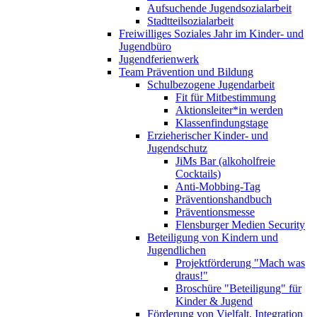
Aufsuchende Jugendsozialarbeit
Stadtteilsozialarbeit
Freiwilliges Soziales Jahr im Kinder- und
Jugendbüro
Jugendferienwerk
Team Prävention und Bildung
Schulbezogene Jugendarbeit
Fit für Mitbestimmung
Aktionsleiter*in werden
Klassenfindungstage
Erzieherischer Kinder- und
Jugendschutz
JiMs Bar (alkoholfreie
Cocktails)
Anti-Mobbing-Tag
Präventionshandbuch
Präventionsmesse
Flensburger Medien Security
Beteiligung von Kindern und
Jugendlichen
Projektförderung "Mach was
draus!"
Broschüre "Beteiligung" für
Kinder & Jugend
Förderung von Vielfalt, Integration