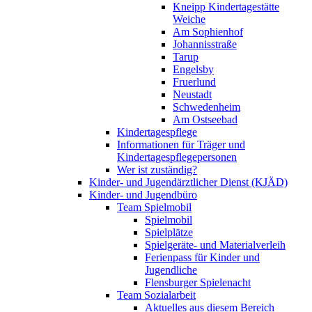
Kneipp Kindertagestätte
Weiche
Am Sophienhof
Johannisstraße
Tarup
Engelsby
Fruerlund
Neustadt
Schwedenheim
Am Ostseebad
Kindertagespflege
Informationen für Träger und
Kindertagespflegepersonen
Wer ist zuständig?
Kinder- und Jugendärztlicher Dienst (KJÄD)
Kinder- und Jugendbüro
Team Spielmobil
Spielmobil
Spielplätze
Spielgeräte- und Materialverleih
Ferienpass für Kinder und
Jugendliche
Flensburger Spielenacht
Team Sozialarbeit
Aktuelles aus diesem Bereich