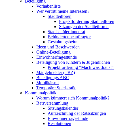
Beteiligung
Vorhabenliste
Wer vertritt meine Interessen?
Stadtteilforen
Projektförderung Stadtteilforen
Sitzungen der Stadtteilforen
Stadtschüler:innenrat
Behindertenbeauftragter
Gestaltungsbeirat
Ideen und Beschwerden
Online-Beteiligung
Einwohnerfragestunde
Beteiligung von Kindern & Jugendlichen
Projektförderung "Mach was draus!"
Mängelmelder (TBZ)
Beteiligungs ABC
Mobilitätsrat
Temporäre Spielstraße
Kommunalpolitik
Worum kümmert sich Kommunalpolitik?
Ratsversammlung
Sitzungskalender
Aufzeichnung der Ratssitzungen
Einwohnerfragestunde
Resolutionen