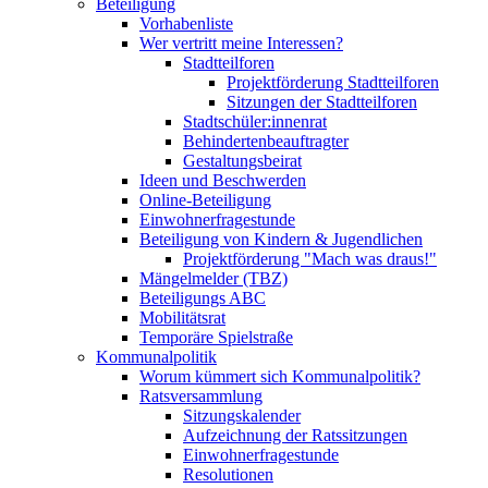
Beteiligung
Vorhabenliste
Wer vertritt meine Interessen?
Stadtteilforen
Projektförderung Stadtteilforen
Sitzungen der Stadtteilforen
Stadtschüler:innenrat
Behindertenbeauftragter
Gestaltungsbeirat
Ideen und Beschwerden
Online-Beteiligung
Einwohnerfragestunde
Beteiligung von Kindern & Jugendlichen
Projektförderung "Mach was draus!"
Mängelmelder (TBZ)
Beteiligungs ABC
Mobilitätsrat
Temporäre Spielstraße
Kommunalpolitik
Worum kümmert sich Kommunalpolitik?
Ratsversammlung
Sitzungskalender
Aufzeichnung der Ratssitzungen
Einwohnerfragestunde
Resolutionen