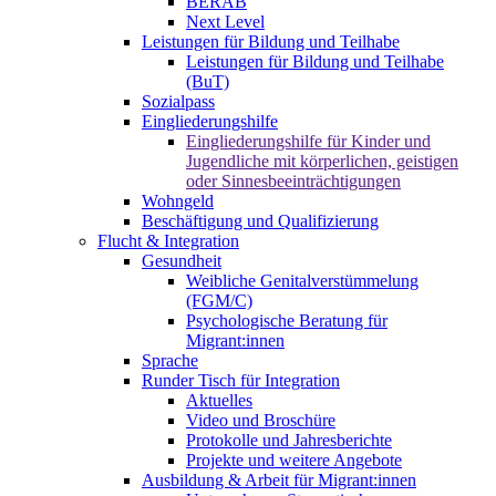
BERAB
Next Level
Leistungen für Bildung und Teilhabe
Leistungen für Bildung und Teilhabe
(BuT)
Sozialpass
Eingliederungshilfe
Eingliederungshilfe für Kinder und
Jugendliche mit körperlichen, geistigen
oder Sinnesbeeinträchtigungen
Wohngeld
Beschäftigung und Qualifizierung
Flucht & Integration
Gesundheit
Weibliche Genitalverstümmelung
(FGM/C)
Psychologische Beratung für
Migrant:innen
Sprache
Runder Tisch für Integration
Aktuelles
Video und Broschüre
Protokolle und Jahresberichte
Projekte und weitere Angebote
Ausbildung & Arbeit für Migrant:innen