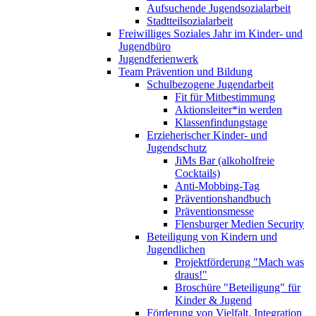
Aufsuchende Jugendsozialarbeit
Stadtteilsozialarbeit
Freiwilliges Soziales Jahr im Kinder- und
Jugendbüro
Jugendferienwerk
Team Prävention und Bildung
Schulbezogene Jugendarbeit
Fit für Mitbestimmung
Aktionsleiter*in werden
Klassenfindungstage
Erzieherischer Kinder- und
Jugendschutz
JiMs Bar (alkoholfreie
Cocktails)
Anti-Mobbing-Tag
Präventionshandbuch
Präventionsmesse
Flensburger Medien Security
Beteiligung von Kindern und
Jugendlichen
Projektförderung "Mach was
draus!"
Broschüre "Beteiligung" für
Kinder & Jugend
Förderung von Vielfalt, Integration