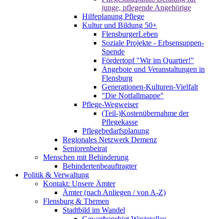
junge, pflegende Angehörige
Hilfeplanung Pflege
Kultur und Bildung 50+
FlensburgerLeben
Soziale Projekte - Erbsensuppen-
Spende
Fördertopf "Wir im Quartier!"
Angebote und Veranstaltungen in
Flensburg
Generationen-Kulturen-Vielfalt
"Die Notfallmappe"
Pflege-Wegweiser
(Teil-)Kostenübernahme der
Pflegekasse
Pflegebedarfsplanung
Regionales Netzwerk Demenz
Seniorenbeirat
Menschen mit Behinderung
Behindertenbeauftragter
Politik & Verwaltung
Kontakt: Unsere Ämter
Ämter (nach Anliegen / von A-Z)
Flensburg & Themen
Stadtbild im Wandel
Gewerbegebiet Westerallee