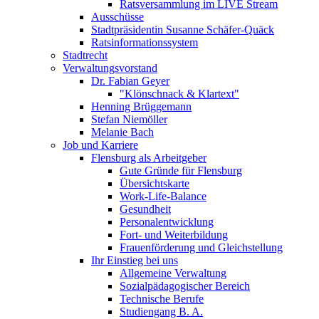
Ratsversammlung im LIVE Stream
Ausschüsse
Stadtpräsidentin Susanne Schäfer-Quäck
Ratsinformationssystem
Stadtrecht
Verwaltungsvorstand
Dr. Fabian Geyer
"Klönschnack & Klartext"
Henning Brüggemann
Stefan Niemöller
Melanie Bach
Job und Karriere
Flensburg als Arbeitgeber
Gute Gründe für Flensburg
Übersichtskarte
Work-Life-Balance
Gesundheit
Personalentwicklung
Fort- und Weiterbildung
Frauenförderung und Gleichstellung
Ihr Einstieg bei uns
Allgemeine Verwaltung
Sozialpädagogischer Bereich
Technische Berufe
Studiengang B. A.