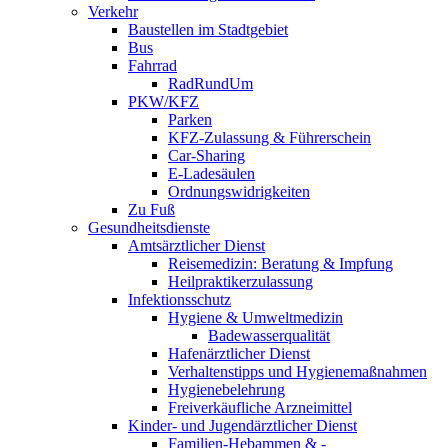
Verkehr
Baustellen im Stadtgebiet
Bus
Fahrrad
RadRundUm
PKW/KFZ
Parken
KFZ-Zulassung & Führerschein
Car-Sharing
E-Ladesäulen
Ordnungswidrigkeiten
Zu Fuß
Gesundheitsdienste
Amtsärztlicher Dienst
Reisemedizin: Beratung & Impfung
Heilpraktikerzulassung
Infektionsschutz
Hygiene & Umweltmedizin
Badewasserqualität
Hafenärztlicher Dienst
Verhaltenstipps und Hygienemaßnahmen
Hygienebelehrung
Freiverkäufliche Arzneimittel
Kinder- und Jugendärztlicher Dienst
Familien-Hebammen & -