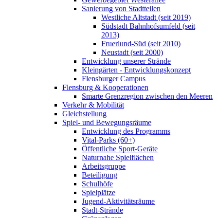
Sanierung von Stadtteilen
Westliche Altstadt (seit 2019)
Südstadt Bahnhofsumfeld (seit
2013)
Fruerlund-Süd (seit 2010)
Neustadt (seit 2000)
Entwicklung unserer Strände
Kleingärten - Entwicklungskonzept
Flensburger Campus
Flensburg & Kooperationen
Smarte Grenzregion zwischen den Meeren
Verkehr & Mobilität
Gleichstellung
Spiel- und Bewegungsräume
Entwicklung des Programms
Vital-Parks (60+)
Öffentliche Sport-Geräte
Naturnahe Spielflächen
Arbeitsgruppe
Beteiligung
Schulhöfe
Spielplätze
Jugend-Aktivitätsräume
Stadt-Strände