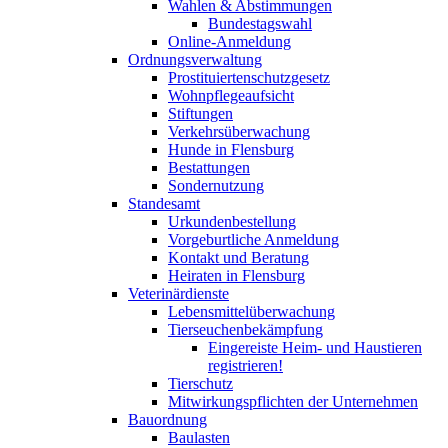
Wahlen & Abstimmungen
Bundestagswahl
Online-Anmeldung
Ordnungsverwaltung
Prostituiertenschutzgesetz
Wohnpflegeaufsicht
Stiftungen
Verkehrsüberwachung
Hunde in Flensburg
Bestattungen
Sondernutzung
Standesamt
Urkundenbestellung
Vorgeburtliche Anmeldung
Kontakt und Beratung
Heiraten in Flensburg
Veterinärdienste
Lebensmittelüberwachung
Tierseuchenbekämpfung
Eingereiste Heim- und Haustieren
registrieren!
Tierschutz
Mitwirkungspflichten der Unternehmen
Bauordnung
Baulasten