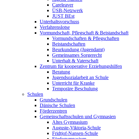
Careleaver
ÜSB-Netzwerk
JUST BEst
Unterhaltsvorschuss
Verfahrenslotse
Vormundschaft, Pflegschaft & Beistandschaft
Vormundschaften & Pflegschaften
Beistandschaften
Beurkundung (Jugendamt)
Gemeinsames Sorgerecht
Unterhalt & Vaterschaft
Zentrum für kooperative Erziehungshilfen
Beratung
Jugendsozialarbeit an Schule
Unterricht für Kranke
Temporäre Beschulung
Schulen
Grundschulen
Dänische Schulen
Förderzentren
Gemeinschaftsschulen und Gymnasien
Altes Gymnasium
Auguste-Viktoria-Schule
Fridtjof-Nansen-Schule
Fördegymnasium