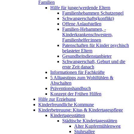
Familien
Hilfe für junge/werdende Eltern
Familienhebammen Schutzengel
Schwangerschafts(konflikt)
Offene Anlaufstellen
Familien-Hebammen, -
Kinderkrankenschwestern,
Familienhelfer:innen
Patenschaften für Kinder psychisch
belasteter Eltern
Gesundheitsdienstanbieter
Schwangerschaft, Geburt und die
erste Zeit danach
Informationen für Fachkräfte
5 Alltagstipps zum Wohlfühlen &
Abschalten
Präventionshandbuch
Konzept der Frühen Hilfen
Hilfe zur Erziehung
Kinderfreundliche Kommune
Kinderbetreuung: Kitas & Kindertagespflege
Kindertagesstätten
Städtische Kindertagesstätten
Alter Kupfermühlenweg
Stuhrsallee