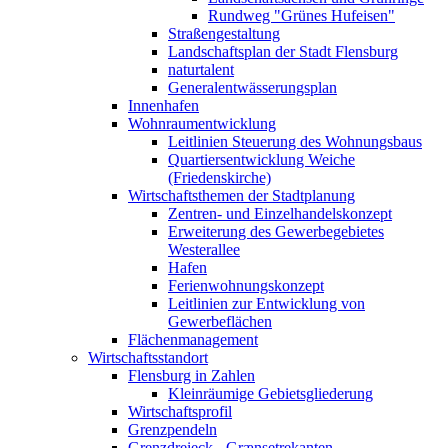
Rundweg "Grünes Hufeisen"
Straßengestaltung
Landschaftsplan der Stadt Flensburg
naturtalent
Generalentwässerungsplan
Innenhafen
Wohnraumentwicklung
Leitlinien Steuerung des Wohnungsbaus
Quartiersentwicklung Weiche
(Friedenskirche)
Wirtschaftsthemen der Stadtplanung
Zentren- und Einzelhandelskonzept
Erweiterung des Gewerbegebietes
Westerallee
Hafen
Ferienwohnungskonzept
Leitlinien zur Entwicklung von
Gewerbeflächen
Flächenmanagement
Wirtschaftsstandort
Flensburg in Zahlen
Kleinräumige Gebietsgliederung
Wirtschaftsprofil
Grenzpendeln
Grenzdreieck - Grænsetrekanten