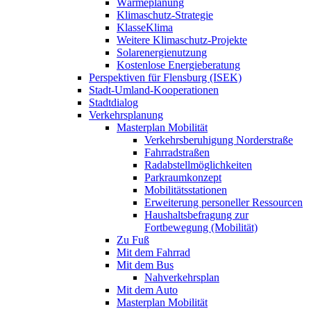
Wärmeplanung
Klimaschutz-Strategie
KlasseKlima
Weitere Klimaschutz-Projekte
Solarenergienutzung
Kostenlose Energieberatung
Perspektiven für Flensburg (ISEK)
Stadt-Umland-Kooperationen
Stadtdialog
Verkehrsplanung
Masterplan Mobilität
Verkehrsberuhigung Norderstraße
Fahrradstraßen
Radabstellmöglichkeiten
Parkraumkonzept
Mobilitätsstationen
Erweiterung personeller Ressourcen
Haushaltsbefragung zur
Fortbewegung (Mobilität)
Zu Fuß
Mit dem Fahrrad
Mit dem Bus
Nahverkehrsplan
Mit dem Auto
Masterplan Mobilität