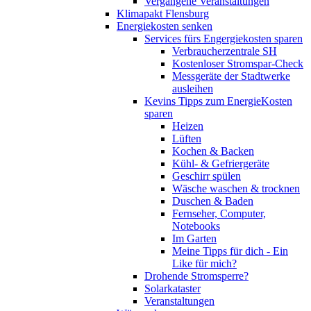
Vergangene Veranstaltungen
Klimapakt Flensburg
Energiekosten senken
Services fürs Engergiekosten sparen
Verbraucherzentrale SH
Kostenloser Stromspar-Check
Messgeräte der Stadtwerke
ausleihen
Kevins Tipps zum EnergieKosten
sparen
Heizen
Lüften
Kochen & Backen
Kühl- & Gefriergeräte
Geschirr spülen
Wäsche waschen & trocknen
Duschen & Baden
Fernseher, Computer,
Notebooks
Im Garten
Meine Tipps für dich - Ein
Like für mich?
Drohende Stromsperre?
Solarkataster
Veranstaltungen