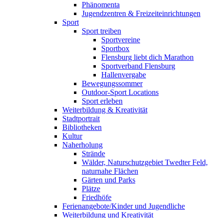
Phänomenta
Jugendzentren & Freizeiteinrichtungen
Sport
Sport treiben
Sportvereine
Sportbox
Flensburg liebt dich Marathon
Sportverband Flensburg
Hallenvergabe
Bewegungssommer
Outdoor-Sport Locations
Sport erleben
Weiterbildung & Kreativität
Stadtportrait
Bibliotheken
Kultur
Naherholung
Strände
Wälder, Naturschutzgebiet Twedter Feld,
naturnahe Flächen
Gärten und Parks
Plätze
Friedhöfe
Ferienangebote/Kinder und Jugendliche
Weiterbildung und Kreativität