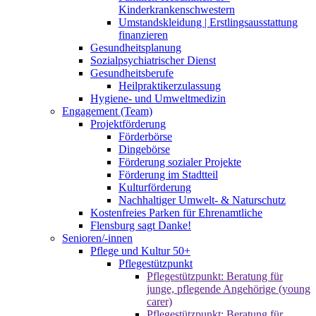
Kinderkrankenschwestern
Umstandskleidung | Erstlingsausstattung
finanzieren
Gesundheitsplanung
Sozialpsychiatrischer Dienst
Gesundheitsberufe
Heilpraktikerzulassung
Hygiene- und Umweltmedizin
Engagement (Team)
Projektförderung
Förderbörse
Dingebörse
Förderung sozialer Projekte
Förderung im Stadtteil
Kulturförderung
Nachhaltiger Umwelt- & Naturschutz
Kostenfreies Parken für Ehrenamtliche
Flensburg sagt Danke!
Senioren/-innen
Pflege und Kultur 50+
Pflegestützpunkt
Pflegestützpunkt: Beratung für
junge, pflegende Angehörige (young
carer)
Pflegestützpunkt: Beratung für