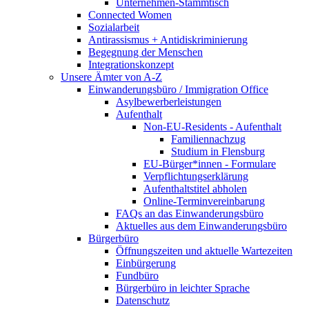
Unternehmen-Stammtisch
Connected Women
Sozialarbeit
Antirassismus + Antidiskriminierung
Begegnung der Menschen
Integrationskonzept
Unsere Ämter von A-Z
Einwanderungsbüro / Immigration Office
Asylbewerberleistungen
Aufenthalt
Non-EU-Residents - Aufenthalt
Familiennachzug
Studium in Flensburg
EU-Bürger*innen - Formulare
Verpflichtungserklärung
Aufenthaltstitel abholen
Online-Terminvereinbarung
FAQs an das Einwanderungsbüro
Aktuelles aus dem Einwanderungsbüro
Bürgerbüro
Öffnungszeiten und aktuelle Wartezeiten
Einbürgerung
Fundbüro
Bürgerbüro in leichter Sprache
Datenschutz