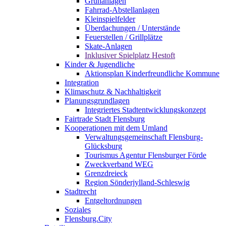
Grünanlagen
Fahrrad-Abstellanlagen
Kleinspielfelder
Überdachungen / Unterstände
Feuerstellen / Grillplätze
Skate-Anlagen
Inklusiver Spielplatz Hestoft
Kinder & Jugendliche
Aktionsplan Kinderfreundliche Kommune
Integration
Klimaschutz & Nachhaltigkeit
Planungsgrundlagen
Integriertes Stadtentwicklungskonzept
Fairtrade Stadt Flensburg
Kooperationen mit dem Umland
Verwaltungsgemeinschaft Flensburg-
Glücksburg
Tourismus Agentur Flensburger Förde
Zweckverband WEG
Grenzdreieck
Region Sönderjylland-Schleswig
Stadtrecht
Entgeltordnungen
Soziales
Flensburg.City