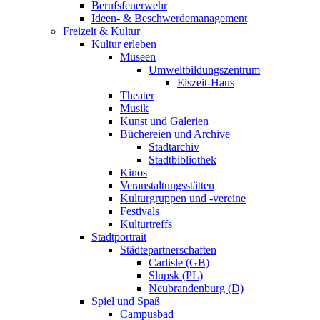
Berufsfeuerwehr
Ideen- & Beschwerdemanagement
Freizeit & Kultur
Kultur erleben
Museen
Umweltbildungszentrum
Eiszeit-Haus
Theater
Musik
Kunst und Galerien
Büchereien und Archive
Stadtarchiv
Stadtbibliothek
Kinos
Veranstaltungsstätten
Kulturgruppen und -vereine
Festivals
Kulturtreffs
Stadtportrait
Städtepartnerschaften
Carlisle (GB)
Slupsk (PL)
Neubrandenburg (D)
Spiel und Spaß
Campusbad