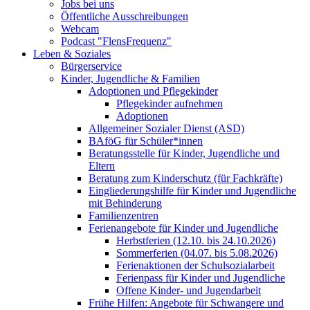
Jobs bei uns
Öffentliche Ausschreibungen
Webcam
Podcast "FlensFrequenz"
Leben & Soziales
Bürgerservice
Kinder, Jugendliche & Familien
Adoptionen und Pflegekinder
Pflegekinder aufnehmen
Adoptionen
Allgemeiner Sozialer Dienst (ASD)
BAföG für Schüler*innen
Beratungsstelle für Kinder, Jugendliche und
Eltern
Beratung zum Kinderschutz (für Fachkräfte)
Eingliederungshilfe für Kinder und Jugendliche
mit Behinderung
Familienzentren
Ferienangebote für Kinder und Jugendliche
Herbstferien (12.10. bis 24.10.2026)
Sommerferien (04.07. bis 5.08.2026)
Ferienaktionen der Schulsozialarbeit
Ferienpass für Kinder und Jugendliche
Offene Kinder- und Jugendarbeit
Frühe Hilfen: Angebote für Schwangere und