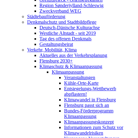
Region Sønderjylland-Schleswig
Zweckverband WEG
Städtebauförderung
Denkmalschutz und Stadtbildpflege
Deutsch-Dänische Kulturachse
Westliche Altstadt - seit 2019
Tag des offenen Denkmals
Gestaltungsbeirat
Verkehr, Mobilität, Klima
Aktuelles aus der Verkehrsplanung
Flensburg 2030+
Klimaschutz & Klimaanpassung
Klimaanpassung
Veranstaltungen
Kühle-Orte-Karte
Entsiegelungs-Wettbewerb
abpflastern!
Klimawandel in Flensburg
Flensburg passt sich an
Bundes-Förderprogramm
Klimaanpassung
Klimaanpassungskonzept
Informationen zum Schutz vor
Klimawandelrisiken