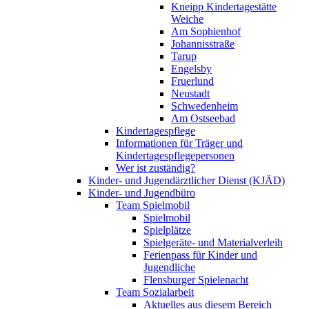
Kneipp Kindertagestätte
Weiche
Am Sophienhof
Johannisstraße
Tarup
Engelsby
Fruerlund
Neustadt
Schwedenheim
Am Ostseebad
Kindertagespflege
Informationen für Träger und
Kindertagespflegepersonen
Wer ist zuständig?
Kinder- und Jugendärztlicher Dienst (KJÄD)
Kinder- und Jugendbüro
Team Spielmobil
Spielmobil
Spielplätze
Spielgeräte- und Materialverleih
Ferienpass für Kinder und
Jugendliche
Flensburger Spielenacht
Team Sozialarbeit
Aktuelles aus diesem Bereich