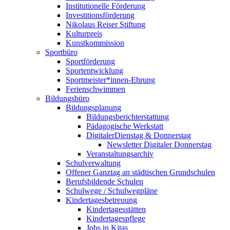
Institutionelle Förderung
Investitionsförderung
Nikolaus Reiser Stiftung
Kulturpreis
Kunstkommission
Sportbüro
Sportförderung
Sportentwicklung
Sportmeister*innen-Ehrung
Ferienschwimmen
Bildungsbüro
Bildungsplanung
Bildungsberichterstattung
Pädagogische Werkstatt
DigitalerDienstag & Donnerstag
Newsletter Digitaler Donnerstag
Veranstaltungsarchiv
Schulverwaltung
Offener Ganztag an städtischen Grundschulen
Berufsbildende Schulen
Schulwege / Schulwegpläne
Kindertagesbetreuung
Kindertagesstätten
Kindertagespflege
Jobs in Kitas