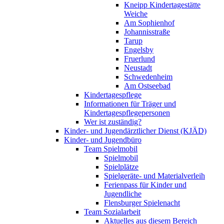
Kneipp Kindertagestätte
Weiche
Am Sophienhof
Johannisstraße
Tarup
Engelsby
Fruerlund
Neustadt
Schwedenheim
Am Ostseebad
Kindertagespflege
Informationen für Träger und
Kindertagespflegepersonen
Wer ist zuständig?
Kinder- und Jugendärztlicher Dienst (KJÄD)
Kinder- und Jugendbüro
Team Spielmobil
Spielmobil
Spielplätze
Spielgeräte- und Materialverleih
Ferienpass für Kinder und
Jugendliche
Flensburger Spielenacht
Team Sozialarbeit
Aktuelles aus diesem Bereich