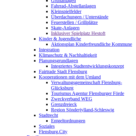
Grünanlagen
Fahrrad-Abstellanlagen
Kleinspielfelder
Überdachungen / Unterstände
Feuerstellen / Grillplätze
Skate-Anlagen
Inklusiver Spielplatz Hestoft
Kinder & Jugendliche
Aktionsplan Kinderfreundliche Kommune
Integration
Klimaschutz & Nachhaltigkeit
Planungsgrundlagen
Integriertes Stadtentwicklungskonzept
Fairtrade Stadt Flensburg
Kooperationen mit dem Umland
Verwaltungsgemeinschaft Flensburg-
Glücksburg
Tourismus Agentur Flensburger Förde
Zweckverband WEG
Grenzdreieck
Region Sönderjylland-Schleswig
Stadtrecht
Entgeltordnungen
Soziales
Flensburg.City