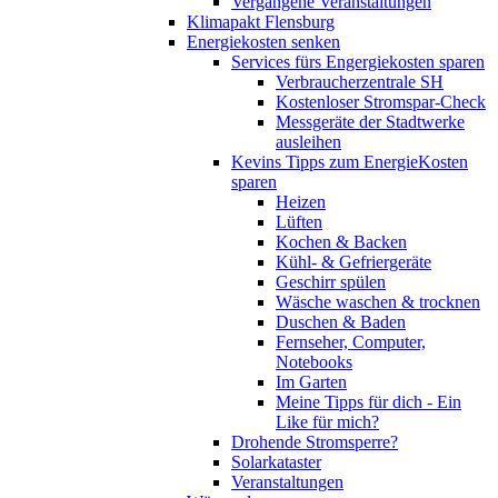
Vergangene Veranstaltungen
Klimapakt Flensburg
Energiekosten senken
Services fürs Engergiekosten sparen
Verbraucherzentrale SH
Kostenloser Stromspar-Check
Messgeräte der Stadtwerke
ausleihen
Kevins Tipps zum EnergieKosten
sparen
Heizen
Lüften
Kochen & Backen
Kühl- & Gefriergeräte
Geschirr spülen
Wäsche waschen & trocknen
Duschen & Baden
Fernseher, Computer,
Notebooks
Im Garten
Meine Tipps für dich - Ein
Like für mich?
Drohende Stromsperre?
Solarkataster
Veranstaltungen