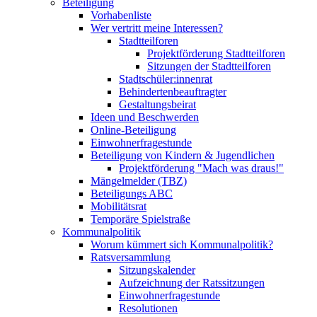
Beteiligung
Vorhabenliste
Wer vertritt meine Interessen?
Stadtteilforen
Projektförderung Stadtteilforen
Sitzungen der Stadtteilforen
Stadtschüler:innenrat
Behindertenbeauftragter
Gestaltungsbeirat
Ideen und Beschwerden
Online-Beteiligung
Einwohnerfragestunde
Beteiligung von Kindern & Jugendlichen
Projektförderung "Mach was draus!"
Mängelmelder (TBZ)
Beteiligungs ABC
Mobilitätsrat
Temporäre Spielstraße
Kommunalpolitik
Worum kümmert sich Kommunalpolitik?
Ratsversammlung
Sitzungskalender
Aufzeichnung der Ratssitzungen
Einwohnerfragestunde
Resolutionen