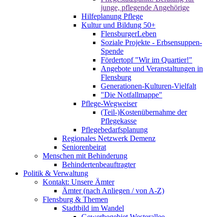
junge, pflegende Angehörige
Hilfeplanung Pflege
Kultur und Bildung 50+
FlensburgerLeben
Soziale Projekte - Erbsensuppen-
Spende
Fördertopf "Wir im Quartier!"
Angebote und Veranstaltungen in
Flensburg
Generationen-Kulturen-Vielfalt
"Die Notfallmappe"
Pflege-Wegweiser
(Teil-)Kostenübernahme der
Pflegekasse
Pflegebedarfsplanung
Regionales Netzwerk Demenz
Seniorenbeirat
Menschen mit Behinderung
Behindertenbeauftragter
Politik & Verwaltung
Kontakt: Unsere Ämter
Ämter (nach Anliegen / von A-Z)
Flensburg & Themen
Stadtbild im Wandel
Gewerbegebiet Westerallee