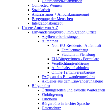
Unternehmen-Stammtisch
Connected Women
Sozialarbeit
Antirassismus + Antidiskriminierung
Begegnung der Menschen
Integrationskonzept
Unsere Ämter von A-Z
Einwanderungsbüro / Immigration Office
Asylbewerberleistungen
Aufenthalt
Non-EU-Residents - Aufenthalt
Familiennachzug
Studium in Flensburg
EU-Bürger*innen - Formulare
Verpflichtungserklärung
Aufenthaltstitel abholen
Online-Terminvereinbarung
FAQs an das Einwanderungsbüro
Aktuelles aus dem Einwanderungsbüro
Bürgerbüro
Öffnungszeiten und aktuelle Wartezeiten
Einbürgerung
Fundbüro
Bürgerbüro in leichter Sprache
Datenschutz