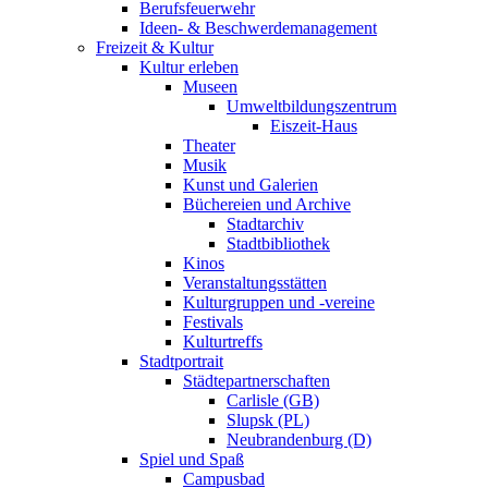
Berufsfeuerwehr
Ideen- & Beschwerdemanagement
Freizeit & Kultur
Kultur erleben
Museen
Umweltbildungszentrum
Eiszeit-Haus
Theater
Musik
Kunst und Galerien
Büchereien und Archive
Stadtarchiv
Stadtbibliothek
Kinos
Veranstaltungsstätten
Kulturgruppen und -vereine
Festivals
Kulturtreffs
Stadtportrait
Städtepartnerschaften
Carlisle (GB)
Slupsk (PL)
Neubrandenburg (D)
Spiel und Spaß
Campusbad