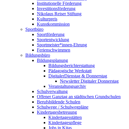
Institutionelle Förderung
Investitionsförderung
Nikolaus Reiser Stiftung
Kulturpreis
Kunstkommission
Sportbüro
Sportförderung
Sportentwicklung
Sportmeister*innen-Ehrung
Ferienschwimmen
Bildungsbüro
Bildungsplanung
Bildungsberichterstattung
Pädagogische Werkstatt
DigitalerDienstag & Donnerstag
Newsletter Digitaler Donnerstag
Veranstaltungsarchiv
Schulverwaltung
Offener Ganztag an städtischen Grundschulen
Berufsbildende Schulen
Schulwege / Schulwegpläne
Kindertagesbetreuung
Kindertagesstätten
Kindertagespflege
Jobs in Kitas