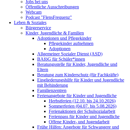
Jobs bei uns
Öffentliche Ausschreibungen
Webcam
Podcast "FlensFrequenz"
Leben & Soziales
Bürgerservice
Kinder, Jugendliche & Familien
Adoptionen und Pflegekinder
Pflegekinder aufnehmen
Adoptionen
Allgemeiner Sozialer Dienst (ASD)
BAföG für Schüler*innen
Beratungsstelle für Kinder, Jugendliche und
Eltern
Beratung zum Kinderschutz (für Fachkräfte)
Eingliederungshilfe für Kinder und Jugendliche
mit Behinderung
Familienzentren
Ferienangebote für Kinder und Jugendliche
Herbstferien (12.10. bis 24.10.2026)
Sommerferien (04.07. bis 5.08.2026)
Ferienaktionen der Schulsozialarbeit
Ferienpass für Kinder und Jugendliche
Offene Kinder- und Jugendarbeit
Frühe Hilfen: Angebote für Schwangere und