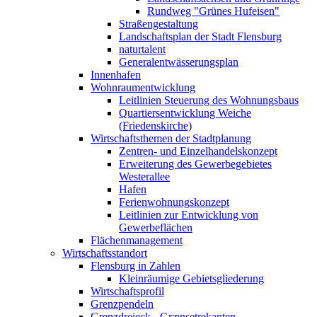
Rundweg "Grünes Hufeisen"
Straßengestaltung
Landschaftsplan der Stadt Flensburg
naturtalent
Generalentwässerungsplan
Innenhafen
Wohnraumentwicklung
Leitlinien Steuerung des Wohnungsbaus
Quartiersentwicklung Weiche
(Friedenskirche)
Wirtschaftsthemen der Stadtplanung
Zentren- und Einzelhandelskonzept
Erweiterung des Gewerbegebietes
Westerallee
Hafen
Ferienwohnungskonzept
Leitlinien zur Entwicklung von
Gewerbeflächen
Flächenmanagement
Wirtschaftsstandort
Flensburg in Zahlen
Kleinräumige Gebietsgliederung
Wirtschaftsprofil
Grenzpendeln
Grenzdreieck - Grænsetrekanten