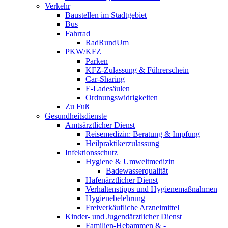
Verkehr
Baustellen im Stadtgebiet
Bus
Fahrrad
RadRundUm
PKW/KFZ
Parken
KFZ-Zulassung & Führerschein
Car-Sharing
E-Ladesäulen
Ordnungswidrigkeiten
Zu Fuß
Gesundheitsdienste
Amtsärztlicher Dienst
Reisemedizin: Beratung & Impfung
Heilpraktikerzulassung
Infektionsschutz
Hygiene & Umweltmedizin
Badewasserqualität
Hafenärztlicher Dienst
Verhaltenstipps und Hygienemaßnahmen
Hygienebelehrung
Freiverkäufliche Arzneimittel
Kinder- und Jugendärztlicher Dienst
Familien-Hebammen & -