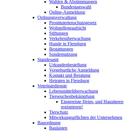
Wahlen & Abstimmungen
Bundestagswahl
Online-Anmeldung
Ordnungsverwaltung
Prostituiertenschutzgesetz
Wohnpflegeaufsicht
Stiftungen
Verkehrsüberwachung
Hunde in Flensburg
Bestattungen
Sondernutzung
Standesamt
Urkundenbestellung
Vorgeburtliche Anmeldung
Kontakt und Beratung
Heiraten in Flensburg
Veterinärdienste
Lebensmittelüberwachung
Tierseuchenbekämpfung
Eingereiste Heim- und Haustieren
registrieren!
Tierschutz
Mitwirkungspflichten der Unternehmen
Bauordnung
Baulasten