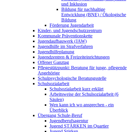
und Inklusion
Bildung für nachhaltige
Entwicklung (BNE) / Ökologische
Bildung
Förderung Jugendarbeit
Kinder- und Jugendschutzzentrum
Kommunale Präventionskette
Jugendaufbauwerk (JAW)
Jugendhilfe im Strafverfahren
Jugendhilfeplanung
Jugendzentren & Freizeiteinrichtungen
Offener Ganztag
Pflegestützpunkt: Beratung für junge, pflegende
Angehörige
Schulpsychologische Beratungsstelle
Schulsozialarbeit
Schulsozialarbeit kurz erklärt
Arbeitsweise der Schulsozialarbeit (6
Säulen)
Wen kann ich wo ansprechen - ein
Überblick
Übergang Schule-Beruf
Jugendberufsagentur
Jugend STÄRKEN im Quartier
Jugend Stärken