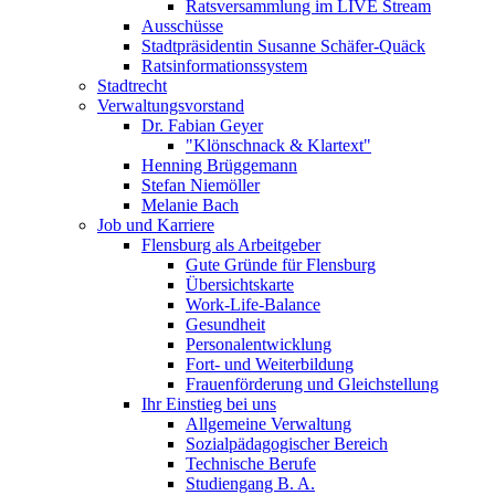
Ratsversammlung im LIVE Stream
Ausschüsse
Stadtpräsidentin Susanne Schäfer-Quäck
Ratsinformationssystem
Stadtrecht
Verwaltungsvorstand
Dr. Fabian Geyer
"Klönschnack & Klartext"
Henning Brüggemann
Stefan Niemöller
Melanie Bach
Job und Karriere
Flensburg als Arbeitgeber
Gute Gründe für Flensburg
Übersichtskarte
Work-Life-Balance
Gesundheit
Personalentwicklung
Fort- und Weiterbildung
Frauenförderung und Gleichstellung
Ihr Einstieg bei uns
Allgemeine Verwaltung
Sozialpädagogischer Bereich
Technische Berufe
Studiengang B. A.