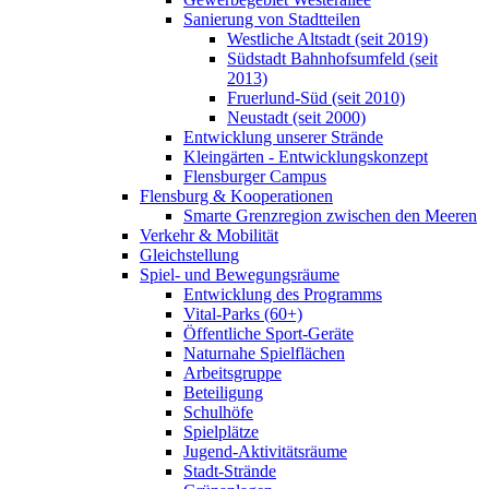
Sanierung von Stadtteilen
Westliche Altstadt (seit 2019)
Südstadt Bahnhofsumfeld (seit
2013)
Fruerlund-Süd (seit 2010)
Neustadt (seit 2000)
Entwicklung unserer Strände
Kleingärten - Entwicklungskonzept
Flensburger Campus
Flensburg & Kooperationen
Smarte Grenzregion zwischen den Meeren
Verkehr & Mobilität
Gleichstellung
Spiel- und Bewegungsräume
Entwicklung des Programms
Vital-Parks (60+)
Öffentliche Sport-Geräte
Naturnahe Spielflächen
Arbeitsgruppe
Beteiligung
Schulhöfe
Spielplätze
Jugend-Aktivitätsräume
Stadt-Strände