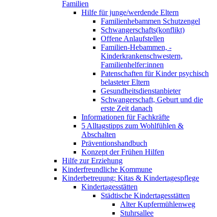
Familien
Hilfe für junge/werdende Eltern
Familienhebammen Schutzengel
Schwangerschafts(konflikt)
Offene Anlaufstellen
Familien-Hebammen, -
Kinderkrankenschwestern,
Familienhelfer:innen
Patenschaften für Kinder psychisch
belasteter Eltern
Gesundheitsdienstanbieter
Schwangerschaft, Geburt und die
erste Zeit danach
Informationen für Fachkräfte
5 Alltagstipps zum Wohlfühlen &
Abschalten
Präventionshandbuch
Konzept der Frühen Hilfen
Hilfe zur Erziehung
Kinderfreundliche Kommune
Kinderbetreuung: Kitas & Kindertagespflege
Kindertagesstätten
Städtische Kindertagesstätten
Alter Kupfermühlenweg
Stuhrsallee