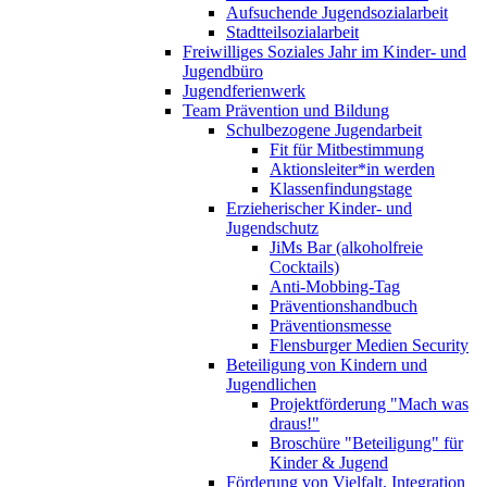
Aufsuchende Jugendsozialarbeit
Stadtteilsozialarbeit
Freiwilliges Soziales Jahr im Kinder- und
Jugendbüro
Jugendferienwerk
Team Prävention und Bildung
Schulbezogene Jugendarbeit
Fit für Mitbestimmung
Aktionsleiter*in werden
Klassenfindungstage
Erzieherischer Kinder- und
Jugendschutz
JiMs Bar (alkoholfreie
Cocktails)
Anti-Mobbing-Tag
Präventionshandbuch
Präventionsmesse
Flensburger Medien Security
Beteiligung von Kindern und
Jugendlichen
Projektförderung "Mach was
draus!"
Broschüre "Beteiligung" für
Kinder & Jugend
Förderung von Vielfalt, Integration