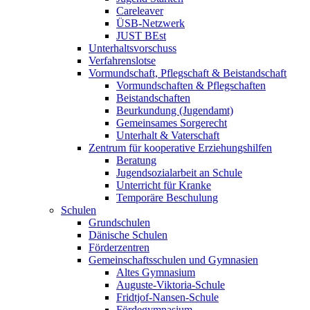
Careleaver
ÜSB-Netzwerk
JUST BEst
Unterhaltsvorschuss
Verfahrenslotse
Vormundschaft, Pflegschaft & Beistandschaft
Vormundschaften & Pflegschaften
Beistandschaften
Beurkundung (Jugendamt)
Gemeinsames Sorgerecht
Unterhalt & Vaterschaft
Zentrum für kooperative Erziehungshilfen
Beratung
Jugendsozialarbeit an Schule
Unterricht für Kranke
Temporäre Beschulung
Schulen
Grundschulen
Dänische Schulen
Förderzentren
Gemeinschaftsschulen und Gymnasien
Altes Gymnasium
Auguste-Viktoria-Schule
Fridtjof-Nansen-Schule
Fördegymnasium