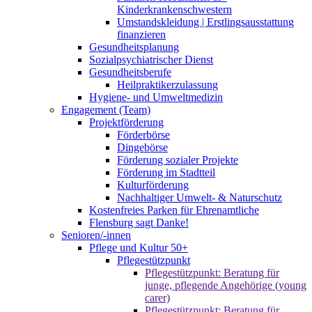
Kinderkrankenschwestern
Umstandskleidung | Erstlingsausstattung
finanzieren
Gesundheitsplanung
Sozialpsychiatrischer Dienst
Gesundheitsberufe
Heilpraktikerzulassung
Hygiene- und Umweltmedizin
Engagement (Team)
Projektförderung
Förderbörse
Dingebörse
Förderung sozialer Projekte
Förderung im Stadtteil
Kulturförderung
Nachhaltiger Umwelt- & Naturschutz
Kostenfreies Parken für Ehrenamtliche
Flensburg sagt Danke!
Senioren/-innen
Pflege und Kultur 50+
Pflegestützpunkt
Pflegestützpunkt: Beratung für
junge, pflegende Angehörige (young
carer)
Pflegestützpunkt: Beratung für