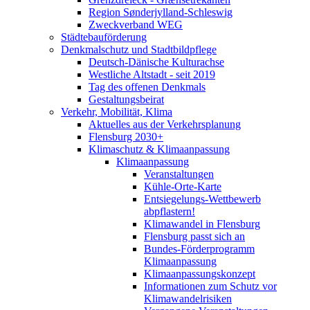
Region Sønderjylland-Schleswig
Zweckverband WEG
Städtebauförderung
Denkmalschutz und Stadtbildpflege
Deutsch-Dänische Kulturachse
Westliche Altstadt - seit 2019
Tag des offenen Denkmals
Gestaltungsbeirat
Verkehr, Mobilität, Klima
Aktuelles aus der Verkehrsplanung
Flensburg 2030+
Klimaschutz & Klimaanpassung
Klimaanpassung
Veranstaltungen
Kühle-Orte-Karte
Entsiegelungs-Wettbewerb
abpflastern!
Klimawandel in Flensburg
Flensburg passt sich an
Bundes-Förderprogramm
Klimaanpassung
Klimaanpassungskonzept
Informationen zum Schutz vor
Klimawandelrisiken