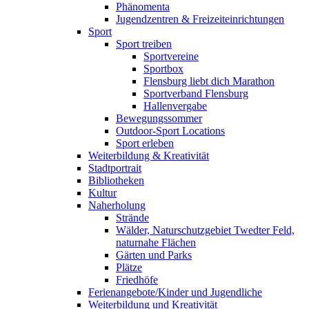
Phänomenta
Jugendzentren & Freizeiteinrichtungen
Sport
Sport treiben
Sportvereine
Sportbox
Flensburg liebt dich Marathon
Sportverband Flensburg
Hallenvergabe
Bewegungssommer
Outdoor-Sport Locations
Sport erleben
Weiterbildung & Kreativität
Stadtportrait
Bibliotheken
Kultur
Naherholung
Strände
Wälder, Naturschutzgebiet Twedter Feld,
naturnahe Flächen
Gärten und Parks
Plätze
Friedhöfe
Ferienangebote/Kinder und Jugendliche
Weiterbildung und Kreativität