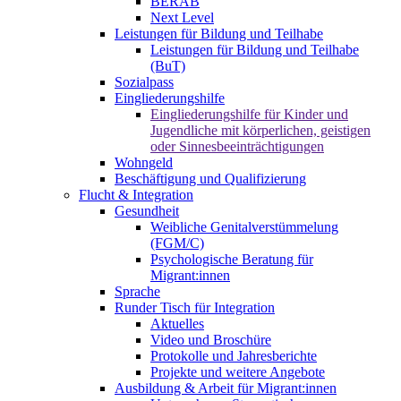
BERAB
Next Level
Leistungen für Bildung und Teilhabe
Leistungen für Bildung und Teilhabe
(BuT)
Sozialpass
Eingliederungshilfe
Eingliederungshilfe für Kinder und
Jugendliche mit körperlichen, geistigen
oder Sinnesbeeinträchtigungen
Wohngeld
Beschäftigung und Qualifizierung
Flucht & Integration
Gesundheit
Weibliche Genitalverstümmelung
(FGM/C)
Psychologische Beratung für
Migrant:innen
Sprache
Runder Tisch für Integration
Aktuelles
Video und Broschüre
Protokolle und Jahresberichte
Projekte und weitere Angebote
Ausbildung & Arbeit für Migrant:innen