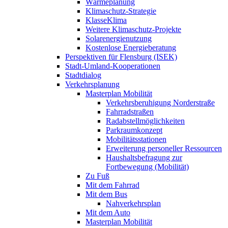
Wärmeplanung
Klimaschutz-Strategie
KlasseKlima
Weitere Klimaschutz-Projekte
Solarenergienutzung
Kostenlose Energieberatung
Perspektiven für Flensburg (ISEK)
Stadt-Umland-Kooperationen
Stadtdialog
Verkehrsplanung
Masterplan Mobilität
Verkehrsberuhigung Norderstraße
Fahrradstraßen
Radabstellmöglichkeiten
Parkraumkonzept
Mobilitätsstationen
Erweiterung personeller Ressourcen
Haushaltsbefragung zur
Fortbewegung (Mobilität)
Zu Fuß
Mit dem Fahrrad
Mit dem Bus
Nahverkehrsplan
Mit dem Auto
Masterplan Mobilität