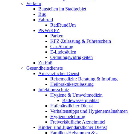
Verkehr
Baustellen im Stadtgebiet
Bus
Fahrrad
RadRundUm
PKW/KFZ
Parken
KFZ-Zulassung & Führerschein
Car-Sharing
E-Ladesäulen
Ordnungswidrigkeiten
Zu Fuß
Gesundheitsdienste
Amtsärztlicher Dienst
Reisemedizin: Beratung & Impfung
Heilpraktikerzulassung
Infektionsschutz
Hygiene & Umweltmedizin
Badewasserqualität
Hafenärztlicher Dienst
Verhaltenstipps und Hygienemaßnahmen
Hygienebelehrung
Freiverkäufliche Arzneimittel
Kinder- und Jugendärztlicher Dienst
Familien-Hebammen & -