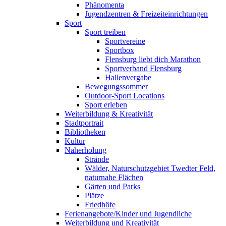
Phänomenta
Jugendzentren & Freizeiteinrichtungen
Sport
Sport treiben
Sportvereine
Sportbox
Flensburg liebt dich Marathon
Sportverband Flensburg
Hallenvergabe
Bewegungssommer
Outdoor-Sport Locations
Sport erleben
Weiterbildung & Kreativität
Stadtportrait
Bibliotheken
Kultur
Naherholung
Strände
Wälder, Naturschutzgebiet Twedter Feld,
naturnahe Flächen
Gärten und Parks
Plätze
Friedhöfe
Ferienangebote/Kinder und Jugendliche
Weiterbildung und Kreativität