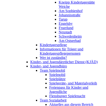
Kneipp Kindertagestätte
Weiche
Am Sophienhof
Johannisstraße
Tarup
Engelsby
Fruerlund
Neustadt
Schwedenheim
Am Ostseebad
Kindertagespflege
Informationen für Träger und
Kindertagespflegepersonen
Wer ist zuständig?
Kinder- und Jugendärztlicher Dienst (KJÄD)
Kinder- und Jugendbüro
Team Spielmobil
Spielmobil
Spielplätze
Spielgeräte- und Materialverleih
Ferienpass für Kinder und
Jugendliche
Flensburger Spielenacht
Team Sozialarbeit
Aktuelles aus diesem Bereich