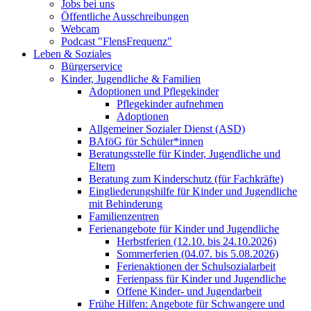
Jobs bei uns
Öffentliche Ausschreibungen
Webcam
Podcast "FlensFrequenz"
Leben & Soziales
Bürgerservice
Kinder, Jugendliche & Familien
Adoptionen und Pflegekinder
Pflegekinder aufnehmen
Adoptionen
Allgemeiner Sozialer Dienst (ASD)
BAföG für Schüler*innen
Beratungsstelle für Kinder, Jugendliche und
Eltern
Beratung zum Kinderschutz (für Fachkräfte)
Eingliederungshilfe für Kinder und Jugendliche
mit Behinderung
Familienzentren
Ferienangebote für Kinder und Jugendliche
Herbstferien (12.10. bis 24.10.2026)
Sommerferien (04.07. bis 5.08.2026)
Ferienaktionen der Schulsozialarbeit
Ferienpass für Kinder und Jugendliche
Offene Kinder- und Jugendarbeit
Frühe Hilfen: Angebote für Schwangere und