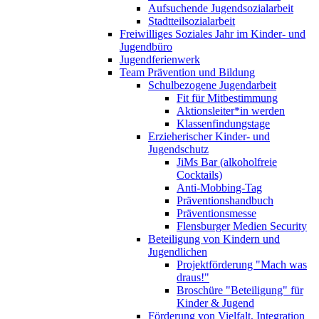
Aufsuchende Jugendsozialarbeit
Stadtteilsozialarbeit
Freiwilliges Soziales Jahr im Kinder- und
Jugendbüro
Jugendferienwerk
Team Prävention und Bildung
Schulbezogene Jugendarbeit
Fit für Mitbestimmung
Aktionsleiter*in werden
Klassenfindungstage
Erzieherischer Kinder- und
Jugendschutz
JiMs Bar (alkoholfreie
Cocktails)
Anti-Mobbing-Tag
Präventionshandbuch
Präventionsmesse
Flensburger Medien Security
Beteiligung von Kindern und
Jugendlichen
Projektförderung "Mach was
draus!"
Broschüre "Beteiligung" für
Kinder & Jugend
Förderung von Vielfalt, Integration