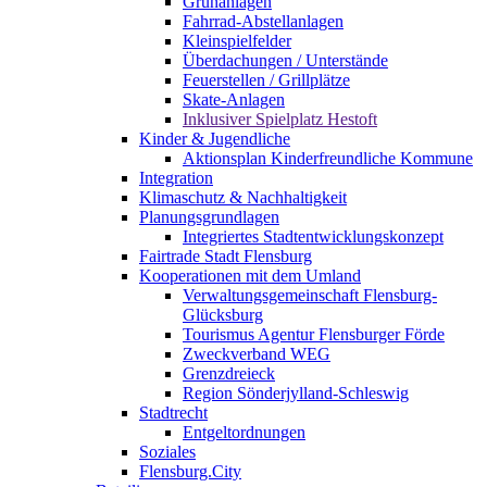
Grünanlagen
Fahrrad-Abstellanlagen
Kleinspielfelder
Überdachungen / Unterstände
Feuerstellen / Grillplätze
Skate-Anlagen
Inklusiver Spielplatz Hestoft
Kinder & Jugendliche
Aktionsplan Kinderfreundliche Kommune
Integration
Klimaschutz & Nachhaltigkeit
Planungsgrundlagen
Integriertes Stadtentwicklungskonzept
Fairtrade Stadt Flensburg
Kooperationen mit dem Umland
Verwaltungsgemeinschaft Flensburg-
Glücksburg
Tourismus Agentur Flensburger Förde
Zweckverband WEG
Grenzdreieck
Region Sönderjylland-Schleswig
Stadtrecht
Entgeltordnungen
Soziales
Flensburg.City