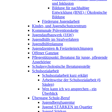
und Inklusion
Bildung für nachhaltige
Entwicklung (BNE) / Ökologische
Bildung
Förderung Jugendarbeit
Kinder- und Jugendschutzzentrum
Kommunale Präventionskette
Jugendaufbauwerk (JAW)
Jugendhilfe im Strafverfahren
Jugendhilfeplanung
Jugendzentren & Freizeiteinrichtungen
Offener Ganztag
Pflegestützpunkt: Beratung für junge, pflegende
Angehörige
Schulpsychologische Beratungsstelle
Schulsozialarbeit
Schulsozialarbeit kurz erklärt
Arbeitsweise der Schulsozialarbeit (6
Säulen)
Wen kann ich wo ansprechen - ein
Überblick
Übergang Schule-Beruf
Jugendberufsagentur
Jugend STÄRKEN im Quartier
Jugend Stärken