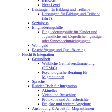
BERAB
Next Level
Leistungen für Bildung und Teilhabe
Leistungen für Bildung und Teilhabe
(BuT)
Sozialpass
Eingliederungshilfe
Eingliederungshilfe für Kinder und
Jugendliche mit körperlichen, geistigen
oder Sinnesbeeinträchtigungen
Wohngeld
Beschäftigung und Qualifizierung
Flucht & Integration
Gesundheit
Weibliche Genitalverstümmelung
(FGM/C)
Psychologische Beratung für
Migrant:innen
Sprache
Runder Tisch für Integration
Aktuelles
Video und Broschüre
Protokolle und Jahresberichte
Projekte und weitere Angebote
Ausbildung & Arbeit für Migrant:innen