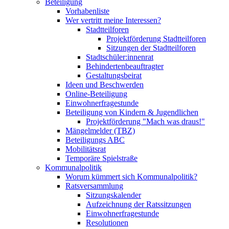
Beteiligung
Vorhabenliste
Wer vertritt meine Interessen?
Stadtteilforen
Projektförderung Stadtteilforen
Sitzungen der Stadtteilforen
Stadtschüler:innenrat
Behindertenbeauftragter
Gestaltungsbeirat
Ideen und Beschwerden
Online-Beteiligung
Einwohnerfragestunde
Beteiligung von Kindern & Jugendlichen
Projektförderung "Mach was draus!"
Mängelmelder (TBZ)
Beteiligungs ABC
Mobilitätsrat
Temporäre Spielstraße
Kommunalpolitik
Worum kümmert sich Kommunalpolitik?
Ratsversammlung
Sitzungskalender
Aufzeichnung der Ratssitzungen
Einwohnerfragestunde
Resolutionen