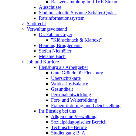
Ratsversammlung im LIVE Stream
Ausschüsse
Stadtpräsidentin Susanne Schäfer-Quäck
Ratsinformationssystem
Stadtrecht
Verwaltungsvorstand
Dr. Fabian Geyer
"Klönschnack & Klartext"
Henning Brüggemann
Stefan Niemöller
Melanie Bach
Job und Karriere
Flensburg als Arbeitgeber
Gute Gründe für Flensburg
Übersichtskarte
Work-Life-Balance
Gesundheit
Personalentwicklung
Fort- und Weiterbildung
Frauenförderung und Gleichstellung
Ihr Einstieg bei uns
Allgemeine Verwaltung
Sozialpädagogischer Bereich
Technische Berufe
Studiengang B. A.