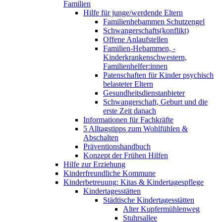
Familien
Hilfe für junge/werdende Eltern
Familienhebammen Schutzengel
Schwangerschafts(konflikt)
Offene Anlaufstellen
Familien-Hebammen, -
Kinderkrankenschwestern,
Familienhelfer:innen
Patenschaften für Kinder psychisch
belasteter Eltern
Gesundheitsdienstanbieter
Schwangerschaft, Geburt und die
erste Zeit danach
Informationen für Fachkräfte
5 Alltagstipps zum Wohlfühlen &
Abschalten
Präventionshandbuch
Konzept der Frühen Hilfen
Hilfe zur Erziehung
Kinderfreundliche Kommune
Kinderbetreuung: Kitas & Kindertagespflege
Kindertagesstätten
Städtische Kindertagesstätten
Alter Kupfermühlenweg
Stuhrsallee