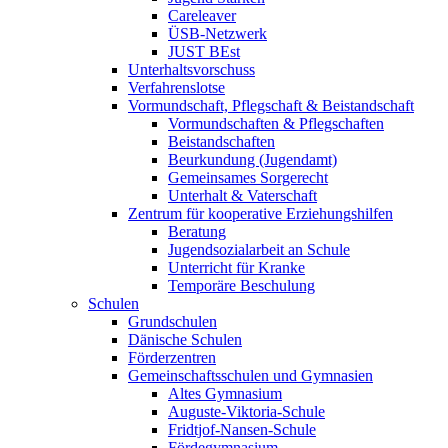
Careleaver
ÜSB-Netzwerk
JUST BEst
Unterhaltsvorschuss
Verfahrenslotse
Vormundschaft, Pflegschaft & Beistandschaft
Vormundschaften & Pflegschaften
Beistandschaften
Beurkundung (Jugendamt)
Gemeinsames Sorgerecht
Unterhalt & Vaterschaft
Zentrum für kooperative Erziehungshilfen
Beratung
Jugendsozialarbeit an Schule
Unterricht für Kranke
Temporäre Beschulung
Schulen
Grundschulen
Dänische Schulen
Förderzentren
Gemeinschaftsschulen und Gymnasien
Altes Gymnasium
Auguste-Viktoria-Schule
Fridtjof-Nansen-Schule
Fördegymnasium