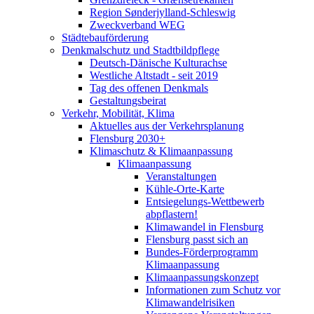
Region Sønderjylland-Schleswig
Zweckverband WEG
Städtebauförderung
Denkmalschutz und Stadtbildpflege
Deutsch-Dänische Kulturachse
Westliche Altstadt - seit 2019
Tag des offenen Denkmals
Gestaltungsbeirat
Verkehr, Mobilität, Klima
Aktuelles aus der Verkehrsplanung
Flensburg 2030+
Klimaschutz & Klimaanpassung
Klimaanpassung
Veranstaltungen
Kühle-Orte-Karte
Entsiegelungs-Wettbewerb
abpflastern!
Klimawandel in Flensburg
Flensburg passt sich an
Bundes-Förderprogramm
Klimaanpassung
Klimaanpassungskonzept
Informationen zum Schutz vor
Klimawandelrisiken