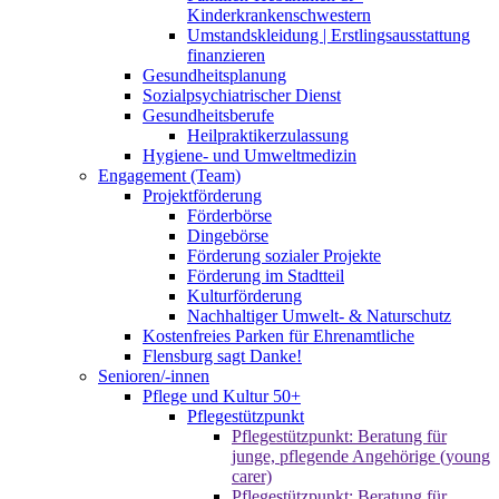
Kinderkrankenschwestern
Umstandskleidung | Erstlingsausstattung
finanzieren
Gesundheitsplanung
Sozialpsychiatrischer Dienst
Gesundheitsberufe
Heilpraktikerzulassung
Hygiene- und Umweltmedizin
Engagement (Team)
Projektförderung
Förderbörse
Dingebörse
Förderung sozialer Projekte
Förderung im Stadtteil
Kulturförderung
Nachhaltiger Umwelt- & Naturschutz
Kostenfreies Parken für Ehrenamtliche
Flensburg sagt Danke!
Senioren/-innen
Pflege und Kultur 50+
Pflegestützpunkt
Pflegestützpunkt: Beratung für
junge, pflegende Angehörige (young
carer)
Pflegestützpunkt: Beratung für