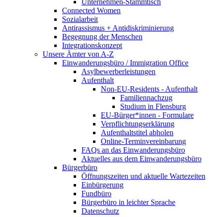
Unternehmen-Stammtisch
Connected Women
Sozialarbeit
Antirassismus + Antidiskriminierung
Begegnung der Menschen
Integrationskonzept
Unsere Ämter von A-Z
Einwanderungsbüro / Immigration Office
Asylbewerberleistungen
Aufenthalt
Non-EU-Residents - Aufenthalt
Familiennachzug
Studium in Flensburg
EU-Bürger*innen - Formulare
Verpflichtungserklärung
Aufenthaltstitel abholen
Online-Terminvereinbarung
FAQs an das Einwanderungsbüro
Aktuelles aus dem Einwanderungsbüro
Bürgerbüro
Öffnungszeiten und aktuelle Wartezeiten
Einbürgerung
Fundbüro
Bürgerbüro in leichter Sprache
Datenschutz