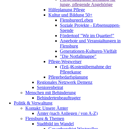
junge, pflegende Angehörige
Hilfeplanung Pflege
Kultur und Bildung 50+
FlensburgerLeben
Soziale Projekte - Erbsensuppen-
Spende
Fördertopf "Wir im Quartier!"
Angebote und Veranstaltungen in
Flensburg
Generationen-Kulturen-Vielfalt
"Die Notfallmappe"
Pflege-Wegweiser
(Teil-)Kostenübernahme der
Pflegekasse
Pflegebedarfsplanung
Regionales Netzwerk Demenz
Seniorenbeirat
Menschen mit Behinderung
Behindertenbeauftragter
Politik & Verwaltung
Kontakt: Unsere Ämter
Ämter (nach Anliegen / von A-Z)
Flensburg & Themen
Stadtbild im Wandel
Gewerbegebiet Westerallee