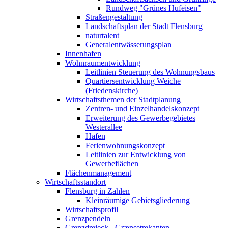
Rundweg "Grünes Hufeisen"
Straßengestaltung
Landschaftsplan der Stadt Flensburg
naturtalent
Generalentwässerungsplan
Innenhafen
Wohnraumentwicklung
Leitlinien Steuerung des Wohnungsbaus
Quartiersentwicklung Weiche
(Friedenskirche)
Wirtschaftsthemen der Stadtplanung
Zentren- und Einzelhandelskonzept
Erweiterung des Gewerbegebietes
Westerallee
Hafen
Ferienwohnungskonzept
Leitlinien zur Entwicklung von
Gewerbeflächen
Flächenmanagement
Wirtschaftsstandort
Flensburg in Zahlen
Kleinräumige Gebietsgliederung
Wirtschaftsprofil
Grenzpendeln
Grenzdreieck - Grænsetrekanten