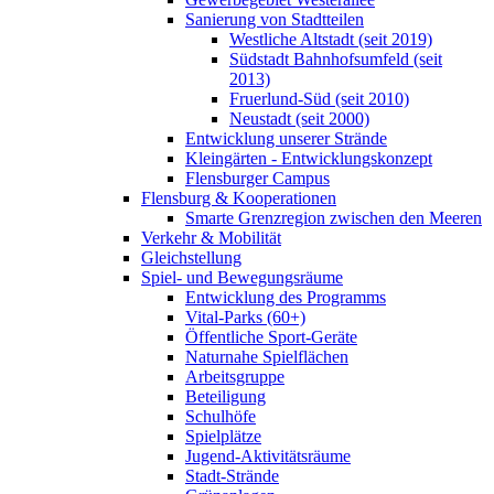
Sanierung von Stadtteilen
Westliche Altstadt (seit 2019)
Südstadt Bahnhofsumfeld (seit
2013)
Fruerlund-Süd (seit 2010)
Neustadt (seit 2000)
Entwicklung unserer Strände
Kleingärten - Entwicklungskonzept
Flensburger Campus
Flensburg & Kooperationen
Smarte Grenzregion zwischen den Meeren
Verkehr & Mobilität
Gleichstellung
Spiel- und Bewegungsräume
Entwicklung des Programms
Vital-Parks (60+)
Öffentliche Sport-Geräte
Naturnahe Spielflächen
Arbeitsgruppe
Beteiligung
Schulhöfe
Spielplätze
Jugend-Aktivitätsräume
Stadt-Strände