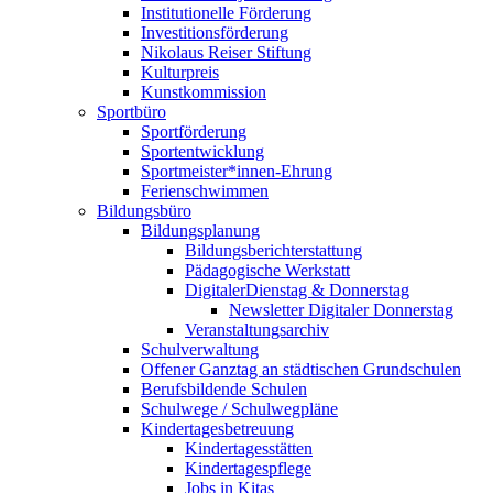
Institutionelle Förderung
Investitionsförderung
Nikolaus Reiser Stiftung
Kulturpreis
Kunstkommission
Sportbüro
Sportförderung
Sportentwicklung
Sportmeister*innen-Ehrung
Ferienschwimmen
Bildungsbüro
Bildungsplanung
Bildungsberichterstattung
Pädagogische Werkstatt
DigitalerDienstag & Donnerstag
Newsletter Digitaler Donnerstag
Veranstaltungsarchiv
Schulverwaltung
Offener Ganztag an städtischen Grundschulen
Berufsbildende Schulen
Schulwege / Schulwegpläne
Kindertagesbetreuung
Kindertagesstätten
Kindertagespflege
Jobs in Kitas