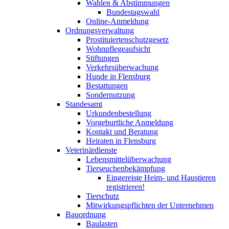
Wahlen & Abstimmungen
Bundestagswahl
Online-Anmeldung
Ordnungsverwaltung
Prostituiertenschutzgesetz
Wohnpflegeaufsicht
Stiftungen
Verkehrsüberwachung
Hunde in Flensburg
Bestattungen
Sondernutzung
Standesamt
Urkundenbestellung
Vorgeburtliche Anmeldung
Kontakt und Beratung
Heiraten in Flensburg
Veterinärdienste
Lebensmittelüberwachung
Tierseuchenbekämpfung
Eingereiste Heim- und Haustieren
registrieren!
Tierschutz
Mitwirkungspflichten der Unternehmen
Bauordnung
Baulasten