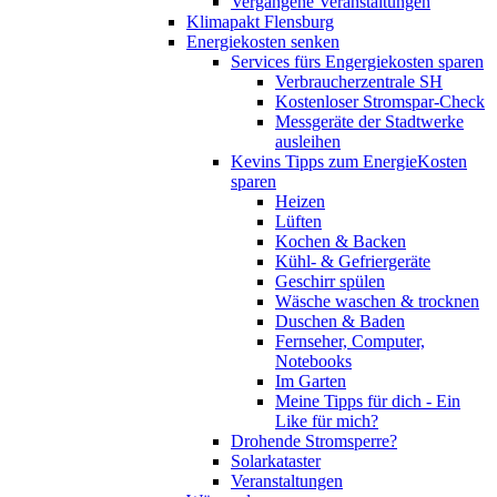
Vergangene Veranstaltungen
Klimapakt Flensburg
Energiekosten senken
Services fürs Engergiekosten sparen
Verbraucherzentrale SH
Kostenloser Stromspar-Check
Messgeräte der Stadtwerke
ausleihen
Kevins Tipps zum EnergieKosten
sparen
Heizen
Lüften
Kochen & Backen
Kühl- & Gefriergeräte
Geschirr spülen
Wäsche waschen & trocknen
Duschen & Baden
Fernseher, Computer,
Notebooks
Im Garten
Meine Tipps für dich - Ein
Like für mich?
Drohende Stromsperre?
Solarkataster
Veranstaltungen