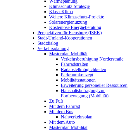
Wärmeplanung
Klimaschutz-Strategie
KlasseKlima
Weitere Klimaschutz-Projekte
Solarenergienutzung
Kostenlose Energieberatung
Perspektiven für Flensburg (ISEK)
Stadt-Umland-Kooperationen
Stadtdialog
Verkehrsplanung
Masterplan Mobilität
Verkehrsberuhigung Norderstraße
Fahrradstraßen
Radabstellmöglichkeiten
Parkraumkonzept
Mobilitätsstationen
Erweiterung personeller Ressourcen
Haushaltsbefragung zur
Fortbewegung (Mobilität)
Zu Fuß
Mit dem Fahrrad
Mit dem Bus
Nahverkehrsplan
Mit dem Auto
Masterplan Mobilität