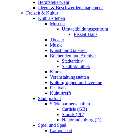
Berufsfeuerwehr
Ideen- & Beschwerdemanagement
Freizeit & Kultur
Kultur erleben
Museen
Umweltbildungszentrum
Eiszeit-Haus
Theater
Musik
Kunst und Galerien
Büchereien und Archive
Stadtarchiv
Stadtbibliothek
Kinos
Veranstaltungsstätten
Kulturgruppen und -vereine
Festivals
Kulturtreffs
Stadtportrait
Städtepartnerschaften
Carlisle (GB)
Slupsk (PL)
Neubrandenburg (D)
Spiel und Spaß
Campusbad