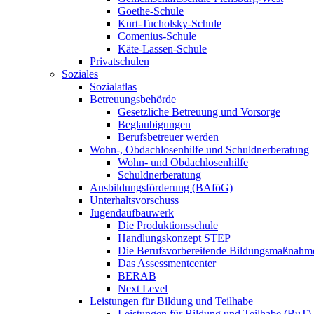
Goethe-Schule
Kurt-Tucholsky-Schule
Comenius-Schule
Käte-Lassen-Schule
Privatschulen
Soziales
Sozialatlas
Betreuungsbehörde
Gesetzliche Betreuung und Vorsorge
Beglaubigungen
Berufsbetreuer werden
Wohn-, Obdachlosenhilfe und Schuldnerberatung
Wohn- und Obdachlosenhilfe
Schuldnerberatung
Ausbildungsförderung (BAföG)
Unterhaltsvorschuss
Jugendaufbauwerk
Die Produktionsschule
Handlungskonzept STEP
Die Berufsvorbereitende Bildungsmaßnahm
Das Assessmentcenter
BERAB
Next Level
Leistungen für Bildung und Teilhabe
Leistungen für Bildung und Teilhabe (BuT)