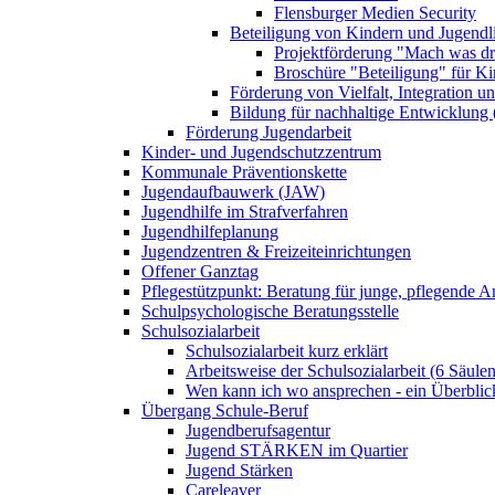
Flensburger Medien Security
Beteiligung von Kindern und Jugendl
Projektförderung "Mach was dr
Broschüre "Beteiligung" für K
Förderung von Vielfalt, Integration u
Bildung für nachhaltige Entwicklung
Förderung Jugendarbeit
Kinder- und Jugendschutzzentrum
Kommunale Präventionskette
Jugendaufbauwerk (JAW)
Jugendhilfe im Strafverfahren
Jugendhilfeplanung
Jugendzentren & Freizeiteinrichtungen
Offener Ganztag
Pflegestützpunkt: Beratung für junge, pflegende 
Schulpsychologische Beratungsstelle
Schulsozialarbeit
Schulsozialarbeit kurz erklärt
Arbeitsweise der Schulsozialarbeit (6 Säulen
Wen kann ich wo ansprechen - ein Überblic
Übergang Schule-Beruf
Jugendberufsagentur
Jugend STÄRKEN im Quartier
Jugend Stärken
Careleaver