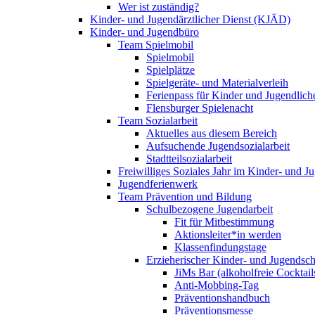
Wer ist zuständig?
Kinder- und Jugendärztlicher Dienst (KJÄD)
Kinder- und Jugendbüro
Team Spielmobil
Spielmobil
Spielplätze
Spielgeräte- und Materialverleih
Ferienpass für Kinder und Jugendlich
Flensburger Spielenacht
Team Sozialarbeit
Aktuelles aus diesem Bereich
Aufsuchende Jugendsozialarbeit
Stadtteilsozialarbeit
Freiwilliges Soziales Jahr im Kinder- und 
Jugendferienwerk
Team Prävention und Bildung
Schulbezogene Jugendarbeit
Fit für Mitbestimmung
Aktionsleiter*in werden
Klassenfindungstage
Erzieherischer Kinder- und Jugendsch
JiMs Bar (alkoholfreie Cocktail
Anti-Mobbing-Tag
Präventionshandbuch
Präventionsmesse