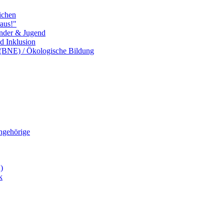
ichen
aus!"
inder & Jugend
nd Inklusion
 (BNE) / Ökologische Bildung
Angehörige
)
k