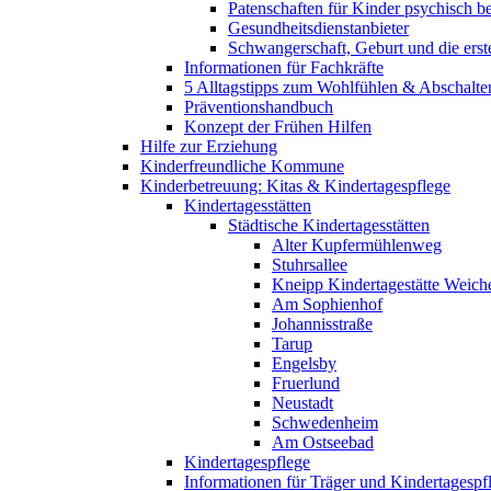
Patenschaften für Kinder psychisch bel
Gesundheitsdienstanbieter
Schwangerschaft, Geburt und die erst
Informationen für Fachkräfte
5 Alltagstipps zum Wohlfühlen & Abschalte
Präventionshandbuch
Konzept der Frühen Hilfen
Hilfe zur Erziehung
Kinderfreundliche Kommune
Kinderbetreuung: Kitas & Kindertagespflege
Kindertagesstätten
Städtische Kindertagesstätten
Alter Kupfermühlenweg
Stuhrsallee
Kneipp Kindertagestätte Weich
Am Sophienhof
Johannisstraße
Tarup
Engelsby
Fruerlund
Neustadt
Schwedenheim
Am Ostseebad
Kindertagespflege
Informationen für Träger und Kindertagespf