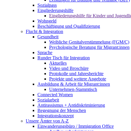
Sozialpass
Eingliederungshilfe
Eingliederungshilfe für Kinder und Jugendli
Wohngeld
Beschäftigung und Qualifizierung
Flucht & Integration
Gesundheit
Weibliche Genitalverstümmelung (FGM/C)
Psychologische Beratung für Migrant:innen
Sprache
Runder Tisch für Integration
Aktuelles
Video und Broschüre
Protokolle und Jahresberichte
Projekte und weitere Angebote
Ausbildung & Arbeit für Migrant:innen
Unternehmen-Stammtisch
Connected Women
Sozialarbeit
Antirassismus + Antidiskriminierung
Begegnung der Menschen
Integrationskonzept
Unsere Ämter von A-Z
Einwanderungsbüro / Immigration Office