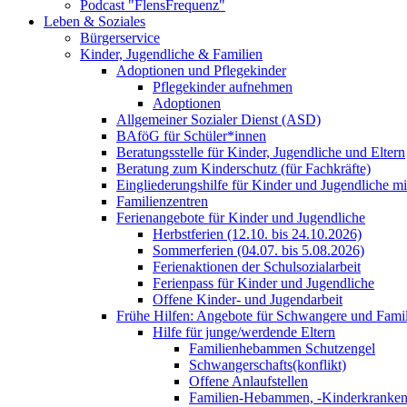
Podcast "FlensFrequenz"
Leben & Soziales
Bürgerservice
Kinder, Jugendliche & Familien
Adoptionen und Pflegekinder
Pflegekinder aufnehmen
Adoptionen
Allgemeiner Sozialer Dienst (ASD)
BAföG für Schüler*innen
Beratungsstelle für Kinder, Jugendliche und Eltern
Beratung zum Kinderschutz (für Fachkräfte)
Eingliederungshilfe für Kinder und Jugendliche m
Familienzentren
Ferienangebote für Kinder und Jugendliche
Herbstferien (12.10. bis 24.10.2026)
Sommerferien (04.07. bis 5.08.2026)
Ferienaktionen der Schulsozialarbeit
Ferienpass für Kinder und Jugendliche
Offene Kinder- und Jugendarbeit
Frühe Hilfen: Angebote für Schwangere und Fami
Hilfe für junge/werdende Eltern
Familienhebammen Schutzengel
Schwangerschafts(konflikt)
Offene Anlaufstellen
Familien-Hebammen, -Kinderkrankens