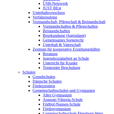
ÜSB-Netzwerk
JUST BEst
Unterhaltsvorschuss
Verfahrenslotse
Vormundschaft, Pflegschaft & Beistandschaft
Vormundschaften & Pflegschaften
Beistandschaften
Beurkundung (Jugendamt)
Gemeinsames Sorgerecht
Unterhalt & Vaterschaft
Zentrum für kooperative Erziehungshilfen
Beratung
Jugendsozialarbeit an Schule
Unterricht für Kranke
Temporäre Beschulung
Schulen
Grundschulen
Dänische Schulen
Förderzentren
Gemeinschaftsschulen und Gymnasien
Altes Gymnasium
Auguste-Viktoria-Schule
Fridtjof-Nansen-Schule
Fördegymnasium
Gemeinschaftsschule Flensburg-West