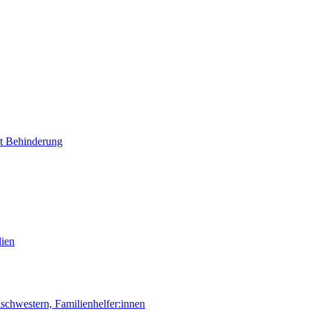
it Behinderung
lien
chwestern, Familienhelfer:innen