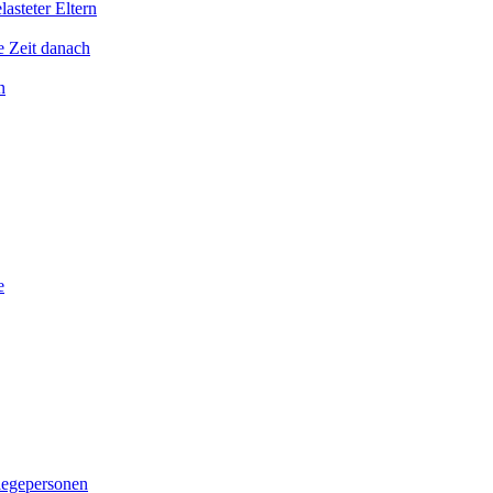
asteter Eltern
e Zeit danach
n
e
legepersonen