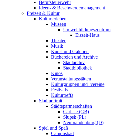
Berufsfeuerwehr
Ideen- & Beschwerdemanagement
Freizeit & Kultur
Kultur erleben
Museen
Umweltbildungszentrum
Eiszeit-Haus
Theater
Musik
Kunst und Galerien
Büchereien und Archive
Stadtarchiv
Stadtbibliothek
Kinos
Veranstaltungsstätten
Kulturgruppen und -vereine
Festivals
Kulturtreffs
Stadtportrait
Städtepartnerschaften
Carlisle (GB)
Slupsk (PL)
Neubrandenburg (D)
Spiel und Spaß
Campusbad