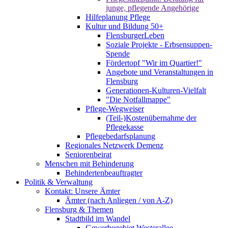
junge, pflegende Angehörige
Hilfeplanung Pflege
Kultur und Bildung 50+
FlensburgerLeben
Soziale Projekte - Erbsensuppen-
Spende
Fördertopf "Wir im Quartier!"
Angebote und Veranstaltungen in
Flensburg
Generationen-Kulturen-Vielfalt
"Die Notfallmappe"
Pflege-Wegweiser
(Teil-)Kostenübernahme der
Pflegekasse
Pflegebedarfsplanung
Regionales Netzwerk Demenz
Seniorenbeirat
Menschen mit Behinderung
Behindertenbeauftragter
Politik & Verwaltung
Kontakt: Unsere Ämter
Ämter (nach Anliegen / von A-Z)
Flensburg & Themen
Stadtbild im Wandel
Gewerbegebiet Westerallee