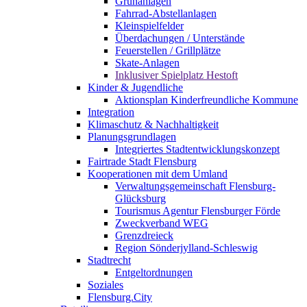
Grünanlagen
Fahrrad-Abstellanlagen
Kleinspielfelder
Überdachungen / Unterstände
Feuerstellen / Grillplätze
Skate-Anlagen
Inklusiver Spielplatz Hestoft
Kinder & Jugendliche
Aktionsplan Kinderfreundliche Kommune
Integration
Klimaschutz & Nachhaltigkeit
Planungsgrundlagen
Integriertes Stadtentwicklungskonzept
Fairtrade Stadt Flensburg
Kooperationen mit dem Umland
Verwaltungsgemeinschaft Flensburg-
Glücksburg
Tourismus Agentur Flensburger Förde
Zweckverband WEG
Grenzdreieck
Region Sönderjylland-Schleswig
Stadtrecht
Entgeltordnungen
Soziales
Flensburg.City