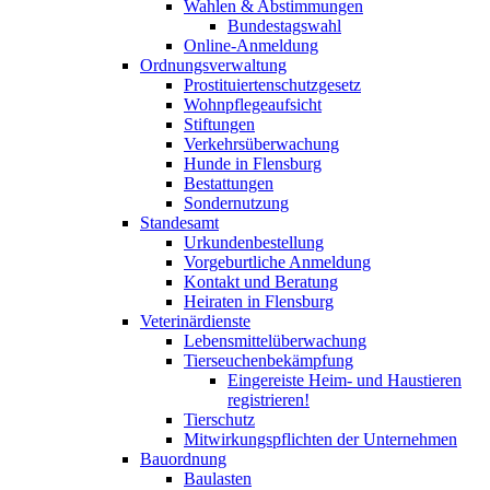
Wahlen & Abstimmungen
Bundestagswahl
Online-Anmeldung
Ordnungsverwaltung
Prostituiertenschutzgesetz
Wohnpflegeaufsicht
Stiftungen
Verkehrsüberwachung
Hunde in Flensburg
Bestattungen
Sondernutzung
Standesamt
Urkundenbestellung
Vorgeburtliche Anmeldung
Kontakt und Beratung
Heiraten in Flensburg
Veterinärdienste
Lebensmittelüberwachung
Tierseuchenbekämpfung
Eingereiste Heim- und Haustieren
registrieren!
Tierschutz
Mitwirkungspflichten der Unternehmen
Bauordnung
Baulasten