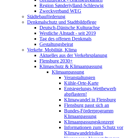
Region Sønderjylland-Schleswig
Zweckverband WEG
Städtebauförderung
Denkmalschutz und Stadtbildpflege
Deutsch-Dänische Kulturachse
Westliche Altstadt - seit 2019
Tag des offenen Denkmals
Gestaltungsbeirat
Verkehr, Mobilität, Klima
Aktuelles aus der Verkehrsplanung
Flensburg 2030+
Klimaschutz & Klimaanpassung
Klimaanpassung
Veranstaltungen
Kühle-Orte-Karte
Entsiegelungs-Wettbewerb
abpflastern!
Klimawandel in Flensburg
Flensburg passt sich an
Bundes-Förderprogramm
Klimaanpassung
Klimaanpassungskonzept
Informationen zum Schutz vor
Klimawandelrisiken