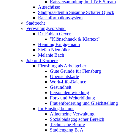
Ratsversammlung im LIVE Stream
Ausschüsse
Stadtpräsidentin Susanne Schäfer-Quäck
Ratsinformationssystem
Stadtrecht
Verwaltungsvorstand
Dr. Fabian Geyer
"Klönschnack & Klartext"
Henning Brüggemann
Stefan Niemöller
Melanie Bach
Job und Karriere
Flensburg als Arbeitgeber
Gute Gründe für Flensburg
Übersichtskarte
Work-Life-Balance
Gesundheit
Personalentwicklung
Fort- und Weiterbildung
Frauenförderung und Gleichstellung
Ihr Einstieg bei uns
Allgemeine Verwaltung
Sozialpädagogischer Bereich
Technische Berufe
Studiengang B. A.