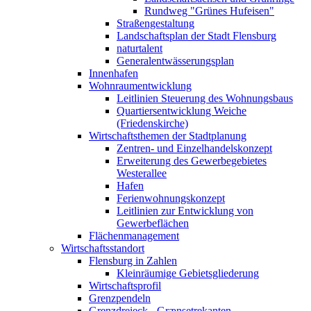
Rundweg "Grünes Hufeisen"
Straßengestaltung
Landschaftsplan der Stadt Flensburg
naturtalent
Generalentwässerungsplan
Innenhafen
Wohnraumentwicklung
Leitlinien Steuerung des Wohnungsbaus
Quartiersentwicklung Weiche
(Friedenskirche)
Wirtschaftsthemen der Stadtplanung
Zentren- und Einzelhandelskonzept
Erweiterung des Gewerbegebietes
Westerallee
Hafen
Ferienwohnungskonzept
Leitlinien zur Entwicklung von
Gewerbeflächen
Flächenmanagement
Wirtschaftsstandort
Flensburg in Zahlen
Kleinräumige Gebietsgliederung
Wirtschaftsprofil
Grenzpendeln
Grenzdreieck - Grænsetrekanten