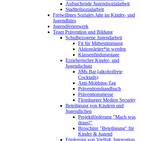
Aufsuchende Jugendsozialarbeit
Stadtteilsozialarbeit
Freiwilliges Soziales Jahr im Kinder- und
Jugendbüro
Jugendferienwerk
Team Prävention und Bildung
Schulbezogene Jugendarbeit
Fit für Mitbestimmung
Aktionsleiter*in werden
Klassenfindungstage
Erzieherischer Kinder- und
Jugendschutz
JiMs Bar (alkoholfreie
Cocktails)
Anti-Mobbing-Tag
Präventionshandbuch
Präventionsmesse
Flensburger Medien Security
Beteiligung von Kindern und
Jugendlichen
Projektförderung "Mach was
draus!"
Broschüre "Beteiligung" für
Kinder & Jugend
Förderung von Vielfalt, Integration