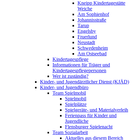
Kneipp Kindertagestätte
Weiche
Am Sophienhof
Johannisstraße
Tarup
Engelsby
Fruerlund
Neustadt
Schwedenheim
Am Ostseebad
Kindertagespflege
Informationen für Träger und
Kindertagespflegepersonen
Wer ist zuständig?
Kinder- und Jugendärztlicher Dienst (KJÄD)
Kinder- und Jugendbüro
Team Spielmobil
Spielmobil
Spielplätze
Spielgeräte- und Materialverleih
Ferienpass für Kinder und
Jugendliche
Flensburger Spielenacht
Team Sozialarbeit
Aktuelles aus diesem Bereich