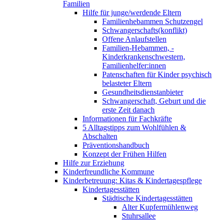
Familien
Hilfe für junge/werdende Eltern
Familienhebammen Schutzengel
Schwangerschafts(konflikt)
Offene Anlaufstellen
Familien-Hebammen, -
Kinderkrankenschwestern,
Familienhelfer:innen
Patenschaften für Kinder psychisch
belasteter Eltern
Gesundheitsdienstanbieter
Schwangerschaft, Geburt und die
erste Zeit danach
Informationen für Fachkräfte
5 Alltagstipps zum Wohlfühlen &
Abschalten
Präventionshandbuch
Konzept der Frühen Hilfen
Hilfe zur Erziehung
Kinderfreundliche Kommune
Kinderbetreuung: Kitas & Kindertagespflege
Kindertagesstätten
Städtische Kindertagesstätten
Alter Kupfermühlenweg
Stuhrsallee