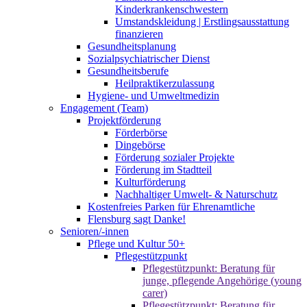
Kinderkrankenschwestern
Umstandskleidung | Erstlingsausstattung
finanzieren
Gesundheitsplanung
Sozialpsychiatrischer Dienst
Gesundheitsberufe
Heilpraktikerzulassung
Hygiene- und Umweltmedizin
Engagement (Team)
Projektförderung
Förderbörse
Dingebörse
Förderung sozialer Projekte
Förderung im Stadtteil
Kulturförderung
Nachhaltiger Umwelt- & Naturschutz
Kostenfreies Parken für Ehrenamtliche
Flensburg sagt Danke!
Senioren/-innen
Pflege und Kultur 50+
Pflegestützpunkt
Pflegestützpunkt: Beratung für
junge, pflegende Angehörige (young
carer)
Pflegestützpunkt: Beratung für