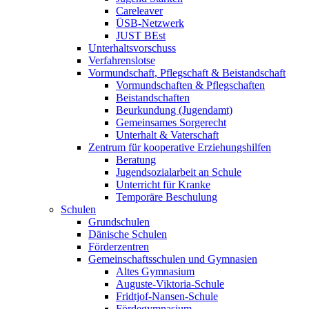
Careleaver
ÜSB-Netzwerk
JUST BEst
Unterhaltsvorschuss
Verfahrenslotse
Vormundschaft, Pflegschaft & Beistandschaft
Vormundschaften & Pflegschaften
Beistandschaften
Beurkundung (Jugendamt)
Gemeinsames Sorgerecht
Unterhalt & Vaterschaft
Zentrum für kooperative Erziehungshilfen
Beratung
Jugendsozialarbeit an Schule
Unterricht für Kranke
Temporäre Beschulung
Schulen
Grundschulen
Dänische Schulen
Förderzentren
Gemeinschaftsschulen und Gymnasien
Altes Gymnasium
Auguste-Viktoria-Schule
Fridtjof-Nansen-Schule
Fördegymnasium