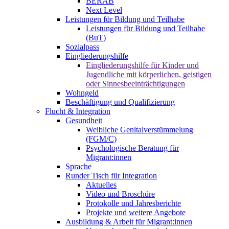
BERAB
Next Level
Leistungen für Bildung und Teilhabe
Leistungen für Bildung und Teilhabe
(BuT)
Sozialpass
Eingliederungshilfe
Eingliederungshilfe für Kinder und
Jugendliche mit körperlichen, geistigen
oder Sinnesbeeinträchtigungen
Wohngeld
Beschäftigung und Qualifizierung
Flucht & Integration
Gesundheit
Weibliche Genitalverstümmelung
(FGM/C)
Psychologische Beratung für
Migrant:innen
Sprache
Runder Tisch für Integration
Aktuelles
Video und Broschüre
Protokolle und Jahresberichte
Projekte und weitere Angebote
Ausbildung & Arbeit für Migrant:innen