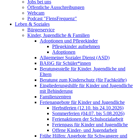
Jobs bei uns
Öffentliche Ausschreibungen
Webcam
Podcast "FlensFrequenz"
Leben & Soziales
Bürgerservice
Kinder, Jugendliche & Familien
Adoptionen und Pflegekinder
Pflegekinder aufnehmen
Adoptionen
Allgemeiner Sozialer Dienst (ASD)
BAföG für Schüler*innen
Beratungsstelle für Kinder, Jugendliche und
Eltern
Beratung zum Kinderschutz (für Fachkräfte)
Eingliederungshilfe für Kinder und Jugendliche
mit Behinderung
Familienzentren
Ferienangebote für Kinder und Jugendliche
Herbstferien (12.10. bis 24.10.2026)
Sommerferien (04.07. bis 5.08.2026)
Ferienaktionen der Schulsozialarbeit
Ferienpass für Kinder und Jugendliche
Offene Kinder- und Jugendarbeit
Frühe Hilfen: Angebote für Schwangere und