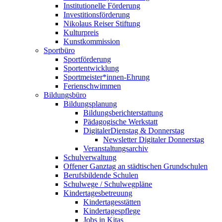
Institutionelle Förderung
Investitionsförderung
Nikolaus Reiser Stiftung
Kulturpreis
Kunstkommission
Sportbüro
Sportförderung
Sportentwicklung
Sportmeister*innen-Ehrung
Ferienschwimmen
Bildungsbüro
Bildungsplanung
Bildungsberichterstattung
Pädagogische Werkstatt
DigitalerDienstag & Donnerstag
Newsletter Digitaler Donnerstag
Veranstaltungsarchiv
Schulverwaltung
Offener Ganztag an städtischen Grundschulen
Berufsbildende Schulen
Schulwege / Schulwegpläne
Kindertagesbetreuung
Kindertagesstätten
Kindertagespflege
Jobs in Kitas