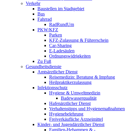
Verkehr
Baustellen im Stadtgebiet
Bus
Fahrrad
RadRundUm
PKW/KFZ
Parken
KFZ-Zulassung & Führerschein
Car-Sharing
E-Ladesäulen
Ordnungswidrigkeiten
Zu Fuß
Gesundheitsdienste
Amtsärztlicher Dienst
Reisemedizin: Beratung & Impfung
Heilpraktikerzulassung
Infektionsschutz
Hygiene & Umweltmedizin
Badewasserqualität
Hafenärztlicher Dienst
Verhaltenstipps und Hygienemaßnahmen
Hygienebelehrung
Freiverkäufliche Arzneimittel
Kinder- und Jugendärztlicher Dienst
Familien-Hebammen & -