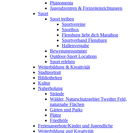
Phänomenta
Jugendzentren & Freizeiteinrichtungen
Sport
Sport treiben
Sportvereine
Sportbox
Flensburg liebt dich Marathon
Sportverband Flensburg
Hallenvergabe
Bewegungssommer
Outdoor-Sport Locations
Sport erleben
Weiterbildung & Kreativität
Stadtportrait
Bibliotheken
Kultur
Naherholung
Strände
Wälder, Naturschutzgebiet Twedter Feld,
naturnahe Flächen
Gärten und Parks
Plätze
Friedhöfe
Ferienangebote/Kinder und Jugendliche
Weiterbildung und Kreativität