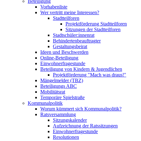
Beteiligung
Vorhabenliste
Wer vertritt meine Interessen?
Stadtteilforen
Projektförderung Stadtteilforen
Sitzungen der Stadtteilforen
Stadtschüler:innenrat
Behindertenbeauftragter
Gestaltungsbeirat
Ideen und Beschwerden
Online-Beteiligung
Einwohnerfragestunde
Beteiligung von Kindern & Jugendlichen
Projektförderung "Mach was draus!"
Mängelmelder (TBZ)
Beteiligungs ABC
Mobilitätsrat
Temporäre Spielstraße
Kommunalpolitik
Worum kümmert sich Kommunalpolitik?
Ratsversammlung
Sitzungskalender
Aufzeichnung der Ratssitzungen
Einwohnerfragestunde
Resolutionen