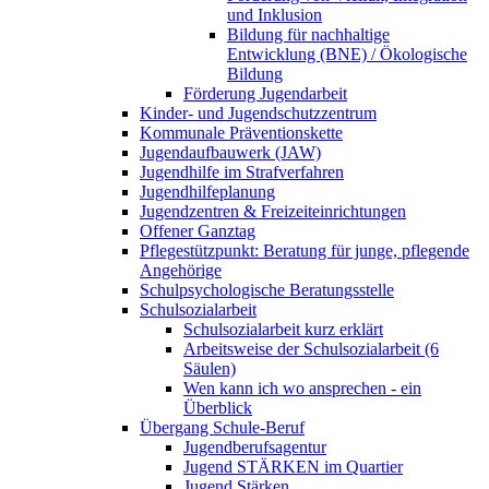
und Inklusion
Bildung für nachhaltige
Entwicklung (BNE) / Ökologische
Bildung
Förderung Jugendarbeit
Kinder- und Jugendschutzzentrum
Kommunale Präventionskette
Jugendaufbauwerk (JAW)
Jugendhilfe im Strafverfahren
Jugendhilfeplanung
Jugendzentren & Freizeiteinrichtungen
Offener Ganztag
Pflegestützpunkt: Beratung für junge, pflegende
Angehörige
Schulpsychologische Beratungsstelle
Schulsozialarbeit
Schulsozialarbeit kurz erklärt
Arbeitsweise der Schulsozialarbeit (6
Säulen)
Wen kann ich wo ansprechen - ein
Überblick
Übergang Schule-Beruf
Jugendberufsagentur
Jugend STÄRKEN im Quartier
Jugend Stärken