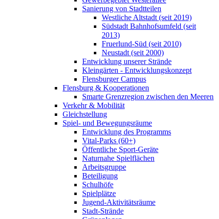
Sanierung von Stadtteilen
Westliche Altstadt (seit 2019)
Südstadt Bahnhofsumfeld (seit
2013)
Fruerlund-Süd (seit 2010)
Neustadt (seit 2000)
Entwicklung unserer Strände
Kleingärten - Entwicklungskonzept
Flensburger Campus
Flensburg & Kooperationen
Smarte Grenzregion zwischen den Meeren
Verkehr & Mobilität
Gleichstellung
Spiel- und Bewegungsräume
Entwicklung des Programms
Vital-Parks (60+)
Öffentliche Sport-Geräte
Naturnahe Spielflächen
Arbeitsgruppe
Beteiligung
Schulhöfe
Spielplätze
Jugend-Aktivitätsräume
Stadt-Strände