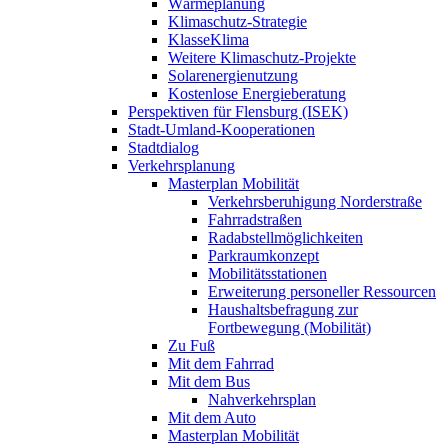
Wärmeplanung
Klimaschutz-Strategie
KlasseKlima
Weitere Klimaschutz-Projekte
Solarenergienutzung
Kostenlose Energieberatung
Perspektiven für Flensburg (ISEK)
Stadt-Umland-Kooperationen
Stadtdialog
Verkehrsplanung
Masterplan Mobilität
Verkehrsberuhigung Norderstraße
Fahrradstraßen
Radabstellmöglichkeiten
Parkraumkonzept
Mobilitätsstationen
Erweiterung personeller Ressourcen
Haushaltsbefragung zur
Fortbewegung (Mobilität)
Zu Fuß
Mit dem Fahrrad
Mit dem Bus
Nahverkehrsplan
Mit dem Auto
Masterplan Mobilität