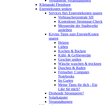
Vergangene Veranstaltungen
Klimapakt Flensburg
Energiekosten senken
Services fürs Engergiekosten sparen
Verbraucherzentrale SH
Kostenloser Stromspar-Check
Messgeräte der Stadtwerke
ausleihen
Kevins Tipps zum EnergieKosten
sparen
Heizen
Lüften
Kochen & Backen
Kühl- & Gefriergeräte
Geschirr spülen
Wäsche waschen & trocknen
Duschen & Baden
Fernseher, Computer,
Notebooks
Im Garten
Meine Tipps für dich - Ein
Like für mich?
Drohende Stromsperre?
Solarkataster
Veranstaltungen