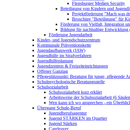
Flensburger Medien Security
Beteiligung von Kindern und Jugendl
Projektförderung "Mach was dr
Broschüre "Beteiligung" für K
Förderung von Vielfalt, Integration u
Bildung für nachhaltige Entwicklung
Förderung Jugendarbeit
Kinder- und Jugendschutzzentrum
Kommunale Präventionskette
Jugendaufbauwerk (JAW)
Jugendhilfe im Strafverfahren
Jugendhilfeplanung
Jugendzentren & Freizeiteinrichtungen
Offener Ganztag
Pflegestützpunkt: Beratung für junge, pflegende 
Schulpsychologische Beratungsstelle
Schulsozialarbeit
Schulsozialarbeit kurz erklärt
Arbeitsweise der Schulsozialarbeit (6 Säulen
Wen kann ich wo ansprechen - ein Überblic
Übergang Schule-Beruf
Jugendberufsagentur
Jugend STÄRKEN im Quartier
Jugend Stärken
Careleaver