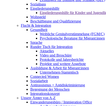
Sozialpass
Eingliederungshilfe
Eingliederungshilfe für Kinder und Jugendli
Wohngeld
Beschäftigung und Qualifizierung
Flucht & Integration
Gesundheit
Weibliche Genitalverstümmelung (FGM/C)
Psychologische Beratung für Migrant:innen
Sprache
Runder Tisch für Integration
Aktuelles
Video und Broschüre
Protokolle und Jahresberichte
Projekte und weitere Angebote
Ausbildung & Arbeit für Migrant:innen
Unternehmen-Stammtisch
Connected Women
Sozialarbeit
Antirassismus + Antidiskriminierung
Begegnung der Menschen
Integrationskonzept
Unsere Ämter von A-Z
Einwanderungsbüro / Immigration Office