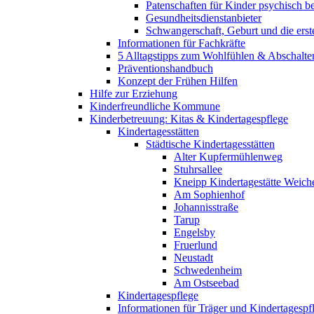
Patenschaften für Kinder psychisch bel
Gesundheitsdienstanbieter
Schwangerschaft, Geburt und die erst
Informationen für Fachkräfte
5 Alltagstipps zum Wohlfühlen & Abschalte
Präventionshandbuch
Konzept der Frühen Hilfen
Hilfe zur Erziehung
Kinderfreundliche Kommune
Kinderbetreuung: Kitas & Kindertagespflege
Kindertagesstätten
Städtische Kindertagesstätten
Alter Kupfermühlenweg
Stuhrsallee
Kneipp Kindertagestätte Weich
Am Sophienhof
Johannisstraße
Tarup
Engelsby
Fruerlund
Neustadt
Schwedenheim
Am Ostseebad
Kindertagespflege
Informationen für Träger und Kindertagespf