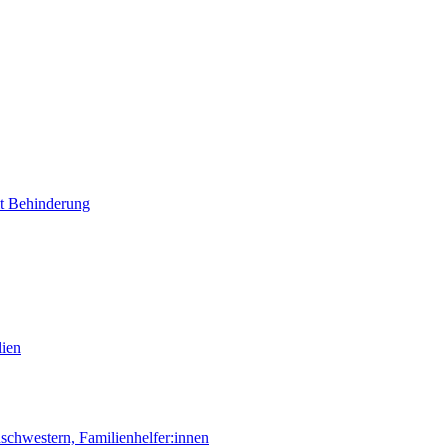
it Behinderung
lien
chwestern, Familienhelfer:innen