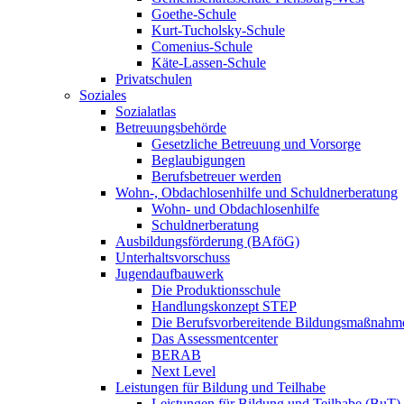
Goethe-Schule
Kurt-Tucholsky-Schule
Comenius-Schule
Käte-Lassen-Schule
Privatschulen
Soziales
Sozialatlas
Betreuungsbehörde
Gesetzliche Betreuung und Vorsorge
Beglaubigungen
Berufsbetreuer werden
Wohn-, Obdachlosenhilfe und Schuldnerberatung
Wohn- und Obdachlosenhilfe
Schuldnerberatung
Ausbildungsförderung (BAföG)
Unterhaltsvorschuss
Jugendaufbauwerk
Die Produktionsschule
Handlungskonzept STEP
Die Berufsvorbereitende Bildungsmaßnahm
Das Assessmentcenter
BERAB
Next Level
Leistungen für Bildung und Teilhabe
Leistungen für Bildung und Teilhabe (BuT)