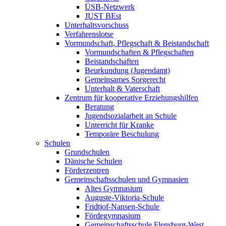
ÜSB-Netzwerk
JUST BEst
Unterhaltsvorschuss
Verfahrenslotse
Vormundschaft, Pflegschaft & Beistandschaft
Vormundschaften & Pflegschaften
Beistandschaften
Beurkundung (Jugendamt)
Gemeinsames Sorgerecht
Unterhalt & Vaterschaft
Zentrum für kooperative Erziehungshilfen
Beratung
Jugendsozialarbeit an Schule
Unterricht für Kranke
Temporäre Beschulung
Schulen
Grundschulen
Dänische Schulen
Förderzentren
Gemeinschaftsschulen und Gymnasien
Altes Gymnasium
Auguste-Viktoria-Schule
Fridtjof-Nansen-Schule
Fördegymnasium
Gemeinschaftsschule Flensburg-West