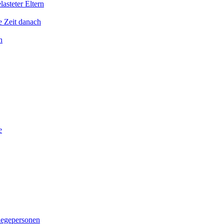
asteter Eltern
e Zeit danach
n
e
legepersonen