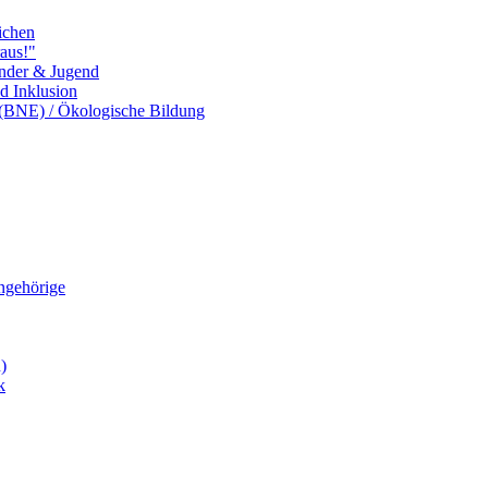
ichen
aus!"
inder & Jugend
nd Inklusion
 (BNE) / Ökologische Bildung
Angehörige
)
k