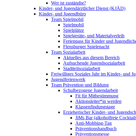
Wer ist zuständig?
Kinder- und Jugendärztlicher Dienst (KJÄD)
Kinder- und Jugendbüro
Team Spielmobil
Spielmobil
Spielplätze
Spielgeräte- und Materialverleih
Ferienpass für Kinder und Jugendlich
Flensburger Spielenacht
Team Sozialarbeit
Aktuelles aus diesem Bereich
Aufsuchende Jugendsozialarbeit
Stadtteilsozialarbeit
Freiwilliges Soziales Jahr im Kinder- und 
Jugendferienwerk
Team Prävention und Bildung
Schulbezogene Jugendarbeit
Fit für Mitbestimmung
Aktionsleiter*in werden
Klassenfindungstage
Erzieherischer Kinder- und Jugendsch
JiMs Bar (alkoholfreie Cocktail
Anti-Mobbing-Tag
Präventionshandbuch
Präventionsmesse