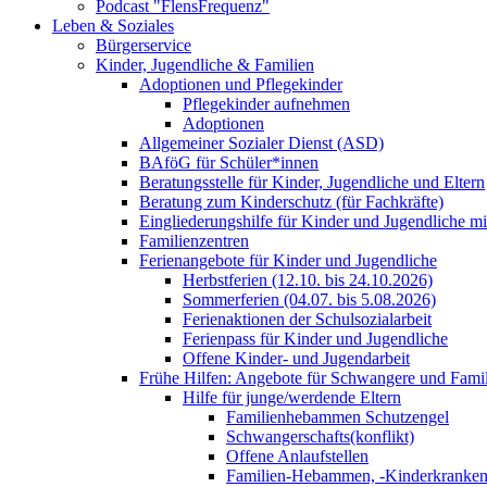
Podcast "FlensFrequenz"
Leben & Soziales
Bürgerservice
Kinder, Jugendliche & Familien
Adoptionen und Pflegekinder
Pflegekinder aufnehmen
Adoptionen
Allgemeiner Sozialer Dienst (ASD)
BAföG für Schüler*innen
Beratungsstelle für Kinder, Jugendliche und Eltern
Beratung zum Kinderschutz (für Fachkräfte)
Eingliederungshilfe für Kinder und Jugendliche m
Familienzentren
Ferienangebote für Kinder und Jugendliche
Herbstferien (12.10. bis 24.10.2026)
Sommerferien (04.07. bis 5.08.2026)
Ferienaktionen der Schulsozialarbeit
Ferienpass für Kinder und Jugendliche
Offene Kinder- und Jugendarbeit
Frühe Hilfen: Angebote für Schwangere und Fami
Hilfe für junge/werdende Eltern
Familienhebammen Schutzengel
Schwangerschafts(konflikt)
Offene Anlaufstellen
Familien-Hebammen, -Kinderkrankens