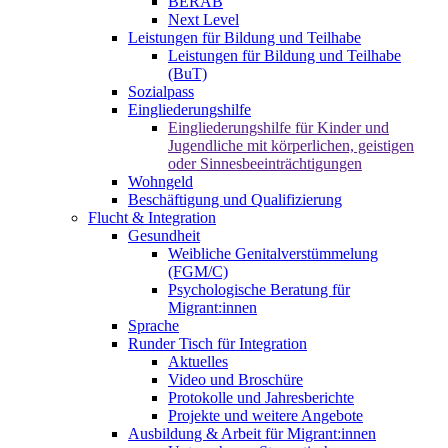
BERAB
Next Level
Leistungen für Bildung und Teilhabe
Leistungen für Bildung und Teilhabe
(BuT)
Sozialpass
Eingliederungshilfe
Eingliederungshilfe für Kinder und
Jugendliche mit körperlichen, geistigen
oder Sinnesbeeinträchtigungen
Wohngeld
Beschäftigung und Qualifizierung
Flucht & Integration
Gesundheit
Weibliche Genitalverstümmelung
(FGM/C)
Psychologische Beratung für
Migrant:innen
Sprache
Runder Tisch für Integration
Aktuelles
Video und Broschüre
Protokolle und Jahresberichte
Projekte und weitere Angebote
Ausbildung & Arbeit für Migrant:innen