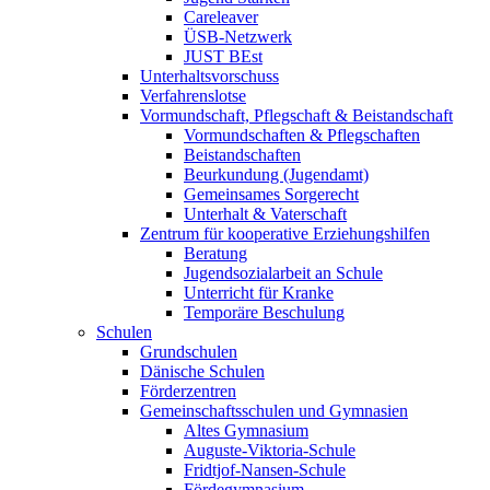
Careleaver
ÜSB-Netzwerk
JUST BEst
Unterhaltsvorschuss
Verfahrenslotse
Vormundschaft, Pflegschaft & Beistandschaft
Vormundschaften & Pflegschaften
Beistandschaften
Beurkundung (Jugendamt)
Gemeinsames Sorgerecht
Unterhalt & Vaterschaft
Zentrum für kooperative Erziehungshilfen
Beratung
Jugendsozialarbeit an Schule
Unterricht für Kranke
Temporäre Beschulung
Schulen
Grundschulen
Dänische Schulen
Förderzentren
Gemeinschaftsschulen und Gymnasien
Altes Gymnasium
Auguste-Viktoria-Schule
Fridtjof-Nansen-Schule
Fördegymnasium