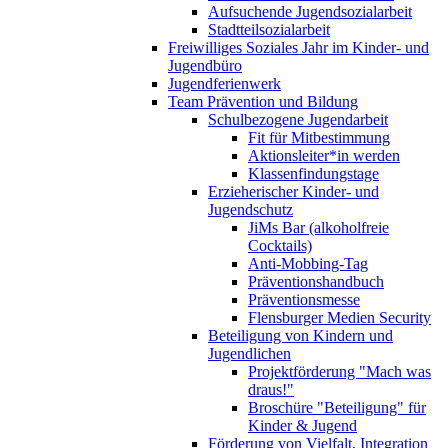
Aufsuchende Jugendsozialarbeit
Stadtteilsozialarbeit
Freiwilliges Soziales Jahr im Kinder- und
Jugendbüro
Jugendferienwerk
Team Prävention und Bildung
Schulbezogene Jugendarbeit
Fit für Mitbestimmung
Aktionsleiter*in werden
Klassenfindungstage
Erzieherischer Kinder- und
Jugendschutz
JiMs Bar (alkoholfreie
Cocktails)
Anti-Mobbing-Tag
Präventionshandbuch
Präventionsmesse
Flensburger Medien Security
Beteiligung von Kindern und
Jugendlichen
Projektförderung "Mach was
draus!"
Broschüre "Beteiligung" für
Kinder & Jugend
Förderung von Vielfalt, Integration