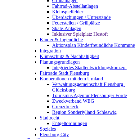
Grünanlagen
Fahrrad-Abstellanlagen
Kleinspielfelder
Überdachungen / Unterstände
Feuerstellen / Grillplätze
Skate-Anlagen
Inklusiver Spielplatz Hestoft
Kinder & Jugendliche
Aktionsplan Kinderfreundliche Kommune
Integration
Klimaschutz & Nachhaltigkeit
Planungsgrundlagen
Integriertes Stadtentwicklungskonzept
Fairtrade Stadt Flensburg
Kooperationen mit dem Umland
Verwaltungsgemeinschaft Flensburg-
Glücksburg
Tourismus Agentur Flensburger Förde
Zweckverband WEG
Grenzdreieck
Region Sönderjylland-Schleswig
Stadtrecht
Entgeltordnungen
Soziales
Flensburg.City