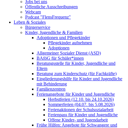
Jobs bei uns
Öffentliche Ausschreibungen
Webcam
Podcast "FlensFrequenz"
Leben & Soziales
Bürgerservice
Kinder, Jugendliche & Familien
Adoptionen und Pflegekinder
Pflegekinder aufnehmen
Adoptionen
Allgemeiner Sozialer Dienst (ASD)
BAföG für Schüler*innen
Beratungsstelle für Kinder, Jugendliche und
Eltern
Beratung zum Kinderschutz (für Fachkräfte)
Eingliederungshilfe für Kinder und Jugendliche
mit Behinderung
Familienzentren
Ferienangebote für Kinder und Jugendliche
Herbstferien (12.10. bis 24.10.2026)
Sommerferien (04.07. bis 5.08.2026)
Ferienaktionen der Schulsozialarbeit
Ferienpass für Kinder und Jugendliche
Offene Kinder- und Jugendarbeit
Frühe Hilfen: Angebote für Schwangere und