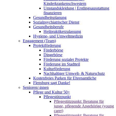
Kinderkrankenschwestern
Umstandskleidung | Erstlingsausstattung
finanzieren
Gesundheitsplanung
Sozialpsychiatrischer Dienst
Gesundheitsberufe
Heilpraktikerzulassung
Hygiene- und Umweltmedizin
Engagement (Team)
Projektförderung
Förderbörse
Dingebörse
Förderung sozialer Projekte
Förderung im Stadtteil
Kulturförderung
Nachhaltiger Umwelt- & Naturschutz
Kostenfreies Parken für Ehrenamtliche
Flensburg sagt Danke!
Senioren/-innen
Pflege und Kultur 50+
Pflegestützpunkt
Pflegestützpunkt: Beratung für
junge, pflegende Angehörige (young
carer)
Pflegestützpunkt: Beratung für