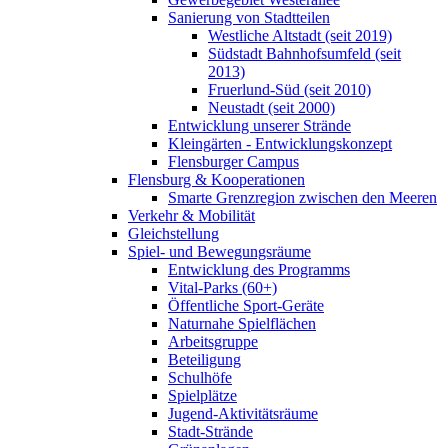
Sanierung von Stadtteilen
Westliche Altstadt (seit 2019)
Südstadt Bahnhofsumfeld (seit
2013)
Fruerlund-Süd (seit 2010)
Neustadt (seit 2000)
Entwicklung unserer Strände
Kleingärten - Entwicklungskonzept
Flensburger Campus
Flensburg & Kooperationen
Smarte Grenzregion zwischen den Meeren
Verkehr & Mobilität
Gleichstellung
Spiel- und Bewegungsräume
Entwicklung des Programms
Vital-Parks (60+)
Öffentliche Sport-Geräte
Naturnahe Spielflächen
Arbeitsgruppe
Beteiligung
Schulhöfe
Spielplätze
Jugend-Aktivitätsräume
Stadt-Strände