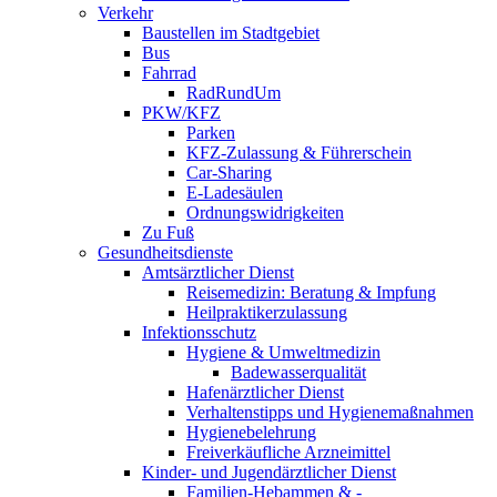
Verkehr
Baustellen im Stadtgebiet
Bus
Fahrrad
RadRundUm
PKW/KFZ
Parken
KFZ-Zulassung & Führerschein
Car-Sharing
E-Ladesäulen
Ordnungswidrigkeiten
Zu Fuß
Gesundheitsdienste
Amtsärztlicher Dienst
Reisemedizin: Beratung & Impfung
Heilpraktikerzulassung
Infektionsschutz
Hygiene & Umweltmedizin
Badewasserqualität
Hafenärztlicher Dienst
Verhaltenstipps und Hygienemaßnahmen
Hygienebelehrung
Freiverkäufliche Arzneimittel
Kinder- und Jugendärztlicher Dienst
Familien-Hebammen & -