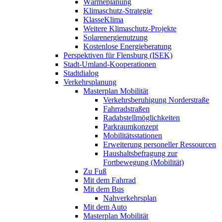
Wärmeplanung
Klimaschutz-Strategie
KlasseKlima
Weitere Klimaschutz-Projekte
Solarenergienutzung
Kostenlose Energieberatung
Perspektiven für Flensburg (ISEK)
Stadt-Umland-Kooperationen
Stadtdialog
Verkehrsplanung
Masterplan Mobilität
Verkehrsberuhigung Norderstraße
Fahrradstraßen
Radabstellmöglichkeiten
Parkraumkonzept
Mobilitätsstationen
Erweiterung personeller Ressourcen
Haushaltsbefragung zur
Fortbewegung (Mobilität)
Zu Fuß
Mit dem Fahrrad
Mit dem Bus
Nahverkehrsplan
Mit dem Auto
Masterplan Mobilität