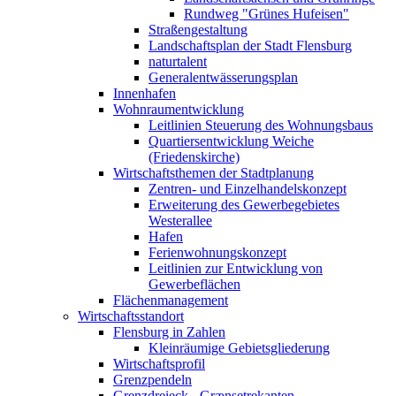
Rundweg "Grünes Hufeisen"
Straßengestaltung
Landschaftsplan der Stadt Flensburg
naturtalent
Generalentwässerungsplan
Innenhafen
Wohnraumentwicklung
Leitlinien Steuerung des Wohnungsbaus
Quartiersentwicklung Weiche
(Friedenskirche)
Wirtschaftsthemen der Stadtplanung
Zentren- und Einzelhandelskonzept
Erweiterung des Gewerbegebietes
Westerallee
Hafen
Ferienwohnungskonzept
Leitlinien zur Entwicklung von
Gewerbeflächen
Flächenmanagement
Wirtschaftsstandort
Flensburg in Zahlen
Kleinräumige Gebietsgliederung
Wirtschaftsprofil
Grenzpendeln
Grenzdreieck - Grænsetrekanten