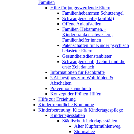
Familien
Hilfe für junge/werdende Eltern
Familienhebammen Schutzengel
Schwangerschafts(konflikt)
Offene Anlaufstellen
Familien-Hebammen, -
Kinderkrankenschwestern,
Familienhelfer:innen
Patenschaften für Kinder psychisch
belasteter Eltern
Gesundheitsdienstanbieter
Schwangerschaft, Geburt und die
erste Zeit danach
Informationen für Fachkräfte
5 Alltagstipps zum Wohlfühlen &
Abschalten
Präventionshandbuch
Konzept der Frühen Hilfen
Hilfe zur Erziehung
Kinderfreundliche Kommune
Kinderbetreuung: Kitas & Kindertagespflege
Kindertagesstätten
Städtische Kindertagesstätten
Alter Kupfermühlenweg
Stuhrsallee