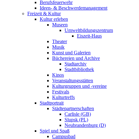
Berufsfeuerwehr
Ideen- & Beschwerdemanagement
Freizeit & Kultur
Kultur erleben
Museen
Umweltbildungszentrum
Eiszeit-Haus
Theater
Musik
Kunst und Galerien
Büchereien und Archive
Stadtarchiv
Stadtbibliothek
Kinos
Veranstaltungsstätten
Kulturgruppen und -vereine
Festivals
Kulturtreffs
Stadtportrait
Städtepartnerschaften
Carlisle (GB)
Slupsk (PL)
Neubrandenburg (D)
Spiel und Spaß
Campusbad