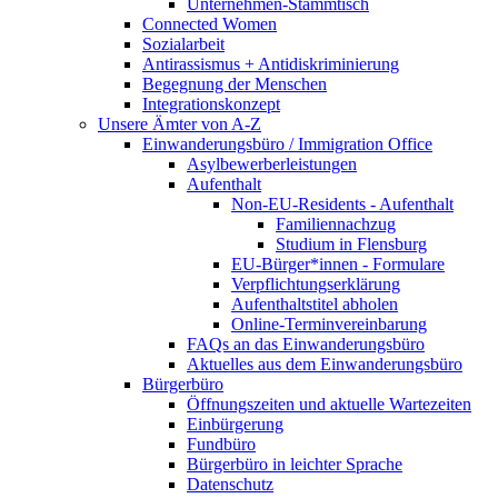
Unternehmen-Stammtisch
Connected Women
Sozialarbeit
Antirassismus + Antidiskriminierung
Begegnung der Menschen
Integrationskonzept
Unsere Ämter von A-Z
Einwanderungsbüro / Immigration Office
Asylbewerberleistungen
Aufenthalt
Non-EU-Residents - Aufenthalt
Familiennachzug
Studium in Flensburg
EU-Bürger*innen - Formulare
Verpflichtungserklärung
Aufenthaltstitel abholen
Online-Terminvereinbarung
FAQs an das Einwanderungsbüro
Aktuelles aus dem Einwanderungsbüro
Bürgerbüro
Öffnungszeiten und aktuelle Wartezeiten
Einbürgerung
Fundbüro
Bürgerbüro in leichter Sprache
Datenschutz