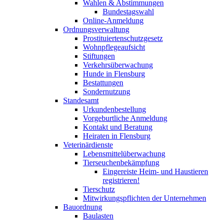
Wahlen & Abstimmungen
Bundestagswahl
Online-Anmeldung
Ordnungsverwaltung
Prostituiertenschutzgesetz
Wohnpflegeaufsicht
Stiftungen
Verkehrsüberwachung
Hunde in Flensburg
Bestattungen
Sondernutzung
Standesamt
Urkundenbestellung
Vorgeburtliche Anmeldung
Kontakt und Beratung
Heiraten in Flensburg
Veterinärdienste
Lebensmittelüberwachung
Tierseuchenbekämpfung
Eingereiste Heim- und Haustieren
registrieren!
Tierschutz
Mitwirkungspflichten der Unternehmen
Bauordnung
Baulasten