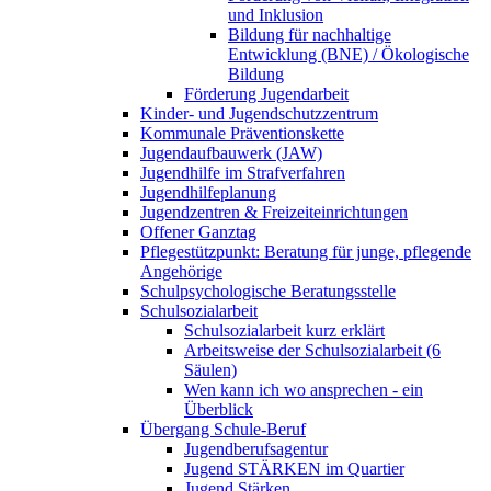
und Inklusion
Bildung für nachhaltige
Entwicklung (BNE) / Ökologische
Bildung
Förderung Jugendarbeit
Kinder- und Jugendschutzzentrum
Kommunale Präventionskette
Jugendaufbauwerk (JAW)
Jugendhilfe im Strafverfahren
Jugendhilfeplanung
Jugendzentren & Freizeiteinrichtungen
Offener Ganztag
Pflegestützpunkt: Beratung für junge, pflegende
Angehörige
Schulpsychologische Beratungsstelle
Schulsozialarbeit
Schulsozialarbeit kurz erklärt
Arbeitsweise der Schulsozialarbeit (6
Säulen)
Wen kann ich wo ansprechen - ein
Überblick
Übergang Schule-Beruf
Jugendberufsagentur
Jugend STÄRKEN im Quartier
Jugend Stärken