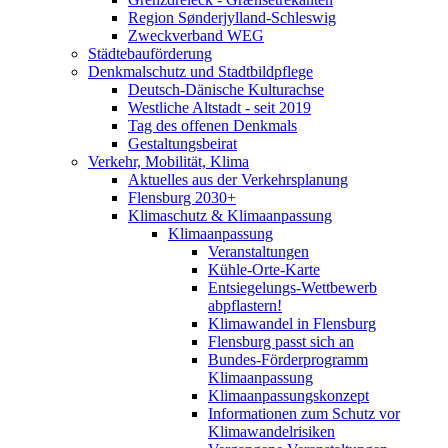
Region Sønderjylland-Schleswig
Zweckverband WEG
Städtebauförderung
Denkmalschutz und Stadtbildpflege
Deutsch-Dänische Kulturachse
Westliche Altstadt - seit 2019
Tag des offenen Denkmals
Gestaltungsbeirat
Verkehr, Mobilität, Klima
Aktuelles aus der Verkehrsplanung
Flensburg 2030+
Klimaschutz & Klimaanpassung
Klimaanpassung
Veranstaltungen
Kühle-Orte-Karte
Entsiegelungs-Wettbewerb
abpflastern!
Klimawandel in Flensburg
Flensburg passt sich an
Bundes-Förderprogramm
Klimaanpassung
Klimaanpassungskonzept
Informationen zum Schutz vor
Klimawandelrisiken