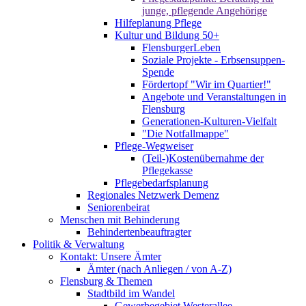
junge, pflegende Angehörige
Hilfeplanung Pflege
Kultur und Bildung 50+
FlensburgerLeben
Soziale Projekte - Erbsensuppen-
Spende
Fördertopf "Wir im Quartier!"
Angebote und Veranstaltungen in
Flensburg
Generationen-Kulturen-Vielfalt
"Die Notfallmappe"
Pflege-Wegweiser
(Teil-)Kostenübernahme der
Pflegekasse
Pflegebedarfsplanung
Regionales Netzwerk Demenz
Seniorenbeirat
Menschen mit Behinderung
Behindertenbeauftragter
Politik & Verwaltung
Kontakt: Unsere Ämter
Ämter (nach Anliegen / von A-Z)
Flensburg & Themen
Stadtbild im Wandel
Gewerbegebiet Westerallee