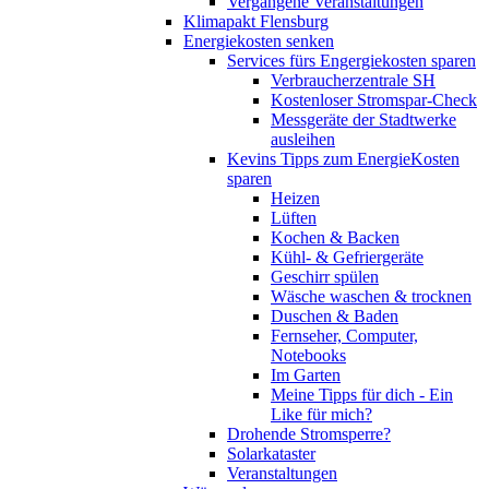
Vergangene Veranstaltungen
Klimapakt Flensburg
Energiekosten senken
Services fürs Engergiekosten sparen
Verbraucherzentrale SH
Kostenloser Stromspar-Check
Messgeräte der Stadtwerke
ausleihen
Kevins Tipps zum EnergieKosten
sparen
Heizen
Lüften
Kochen & Backen
Kühl- & Gefriergeräte
Geschirr spülen
Wäsche waschen & trocknen
Duschen & Baden
Fernseher, Computer,
Notebooks
Im Garten
Meine Tipps für dich - Ein
Like für mich?
Drohende Stromsperre?
Solarkataster
Veranstaltungen