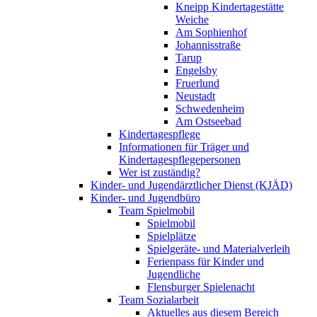
Kneipp Kindertagestätte
Weiche
Am Sophienhof
Johannisstraße
Tarup
Engelsby
Fruerlund
Neustadt
Schwedenheim
Am Ostseebad
Kindertagespflege
Informationen für Träger und
Kindertagespflegepersonen
Wer ist zuständig?
Kinder- und Jugendärztlicher Dienst (KJÄD)
Kinder- und Jugendbüro
Team Spielmobil
Spielmobil
Spielplätze
Spielgeräte- und Materialverleih
Ferienpass für Kinder und
Jugendliche
Flensburger Spielenacht
Team Sozialarbeit
Aktuelles aus diesem Bereich