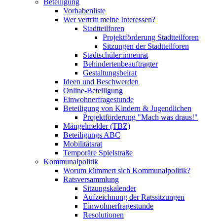
Beteiligung
Vorhabenliste
Wer vertritt meine Interessen?
Stadtteilforen
Projektförderung Stadtteilforen
Sitzungen der Stadtteilforen
Stadtschüler:innenrat
Behindertenbeauftragter
Gestaltungsbeirat
Ideen und Beschwerden
Online-Beteiligung
Einwohnerfragestunde
Beteiligung von Kindern & Jugendlichen
Projektförderung "Mach was draus!"
Mängelmelder (TBZ)
Beteiligungs ABC
Mobilitätsrat
Temporäre Spielstraße
Kommunalpolitik
Worum kümmert sich Kommunalpolitik?
Ratsversammlung
Sitzungskalender
Aufzeichnung der Ratssitzungen
Einwohnerfragestunde
Resolutionen