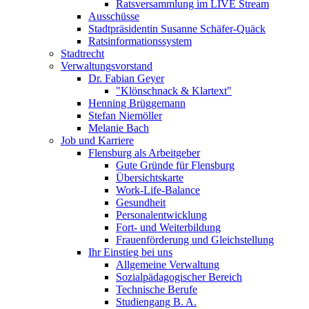
Ratsversammlung im LIVE Stream
Ausschüsse
Stadtpräsidentin Susanne Schäfer-Quäck
Ratsinformationssystem
Stadtrecht
Verwaltungsvorstand
Dr. Fabian Geyer
"Klönschnack & Klartext"
Henning Brüggemann
Stefan Niemöller
Melanie Bach
Job und Karriere
Flensburg als Arbeitgeber
Gute Gründe für Flensburg
Übersichtskarte
Work-Life-Balance
Gesundheit
Personalentwicklung
Fort- und Weiterbildung
Frauenförderung und Gleichstellung
Ihr Einstieg bei uns
Allgemeine Verwaltung
Sozialpädagogischer Bereich
Technische Berufe
Studiengang B. A.