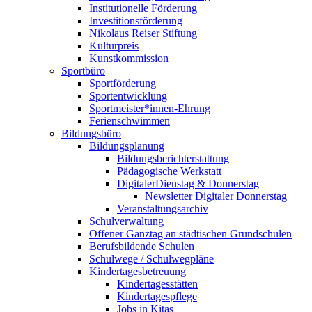
Institutionelle Förderung
Investitionsförderung
Nikolaus Reiser Stiftung
Kulturpreis
Kunstkommission
Sportbüro
Sportförderung
Sportentwicklung
Sportmeister*innen-Ehrung
Ferienschwimmen
Bildungsbüro
Bildungsplanung
Bildungsberichterstattung
Pädagogische Werkstatt
DigitalerDienstag & Donnerstag
Newsletter Digitaler Donnerstag
Veranstaltungsarchiv
Schulverwaltung
Offener Ganztag an städtischen Grundschulen
Berufsbildende Schulen
Schulwege / Schulwegpläne
Kindertagesbetreuung
Kindertagesstätten
Kindertagespflege
Jobs in Kitas