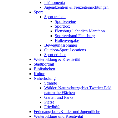
Phänomenta
Jugendzentren & Freizeiteinrichtungen
Sport
Sport treiben
Sportvereine
Sportbox
Flensburg liebt dich Marathon
Sportverband Flensburg
Hallenvergabe
Bewegungssommer
Outdoor-Sport Locations
Sport erleben
Weiterbildung & Kreativität
Stadtportrait
Bibliotheken
Kultur
Naherholung
Strände
Wälder, Naturschutzgebiet Twedter Feld,
naturnahe Flächen
Gärten und Parks
Plätze
Friedhöfe
Ferienangebote/Kinder und Jugendliche
Weiterbildung und Kreativität