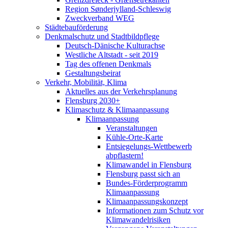
Region Sønderjylland-Schleswig
Zweckverband WEG
Städtebauförderung
Denkmalschutz und Stadtbildpflege
Deutsch-Dänische Kulturachse
Westliche Altstadt - seit 2019
Tag des offenen Denkmals
Gestaltungsbeirat
Verkehr, Mobilität, Klima
Aktuelles aus der Verkehrsplanung
Flensburg 2030+
Klimaschutz & Klimaanpassung
Klimaanpassung
Veranstaltungen
Kühle-Orte-Karte
Entsiegelungs-Wettbewerb
abpflastern!
Klimawandel in Flensburg
Flensburg passt sich an
Bundes-Förderprogramm
Klimaanpassung
Klimaanpassungskonzept
Informationen zum Schutz vor
Klimawandelrisiken