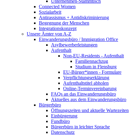
Unternehmen-Stammtisch
Connected Women
Sozialarbeit
Antirassismus + Antidiskriminierung
Begegnung der Menschen
Integrationskonzept
Unsere Ämter von A-Z
Einwanderungsbüro / Immigration Office
Asylbewerberleistungen
Aufenthalt
Non-EU-Residents - Aufenthalt
Familiennachzug
Studium in Flensburg
EU-Bürger*innen - Formulare
Verpflichtungserklärung
Aufenthaltstitel abholen
Online-Terminvereinbarung
FAQs an das Einwanderungsbüro
Aktuelles aus dem Einwanderungsbüro
Bürgerbüro
Öffnungszeiten und aktuelle Wartezeiten
Einbürgerung
Fundbüro
Bürgerbüro in leichter Sprache
Datenschutz