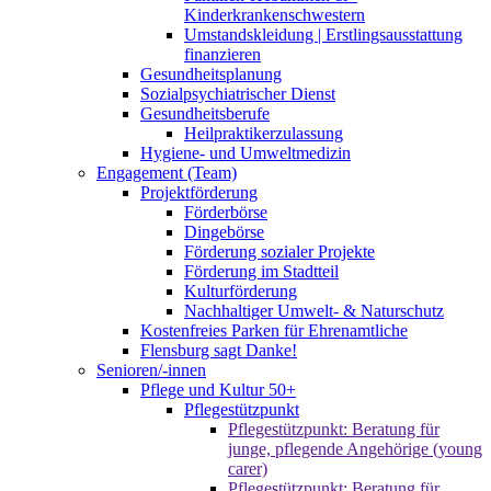
Kinderkrankenschwestern
Umstandskleidung | Erstlingsausstattung
finanzieren
Gesundheitsplanung
Sozialpsychiatrischer Dienst
Gesundheitsberufe
Heilpraktikerzulassung
Hygiene- und Umweltmedizin
Engagement (Team)
Projektförderung
Förderbörse
Dingebörse
Förderung sozialer Projekte
Förderung im Stadtteil
Kulturförderung
Nachhaltiger Umwelt- & Naturschutz
Kostenfreies Parken für Ehrenamtliche
Flensburg sagt Danke!
Senioren/-innen
Pflege und Kultur 50+
Pflegestützpunkt
Pflegestützpunkt: Beratung für
junge, pflegende Angehörige (young
carer)
Pflegestützpunkt: Beratung für