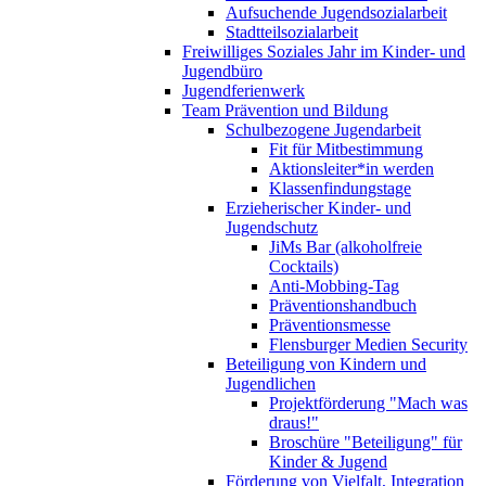
Aufsuchende Jugendsozialarbeit
Stadtteilsozialarbeit
Freiwilliges Soziales Jahr im Kinder- und
Jugendbüro
Jugendferienwerk
Team Prävention und Bildung
Schulbezogene Jugendarbeit
Fit für Mitbestimmung
Aktionsleiter*in werden
Klassenfindungstage
Erzieherischer Kinder- und
Jugendschutz
JiMs Bar (alkoholfreie
Cocktails)
Anti-Mobbing-Tag
Präventionshandbuch
Präventionsmesse
Flensburger Medien Security
Beteiligung von Kindern und
Jugendlichen
Projektförderung "Mach was
draus!"
Broschüre "Beteiligung" für
Kinder & Jugend
Förderung von Vielfalt, Integration