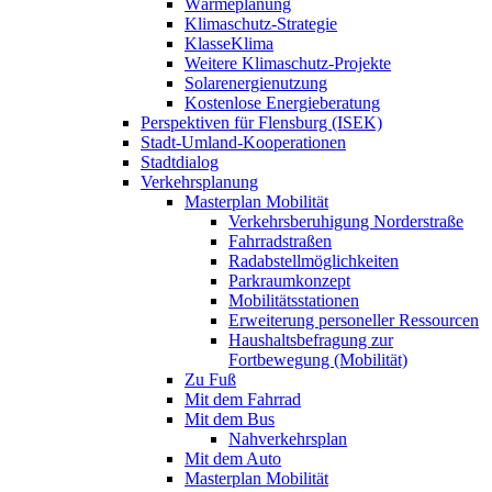
Wärmeplanung
Klimaschutz-Strategie
KlasseKlima
Weitere Klimaschutz-Projekte
Solarenergienutzung
Kostenlose Energieberatung
Perspektiven für Flensburg (ISEK)
Stadt-Umland-Kooperationen
Stadtdialog
Verkehrsplanung
Masterplan Mobilität
Verkehrsberuhigung Norderstraße
Fahrradstraßen
Radabstellmöglichkeiten
Parkraumkonzept
Mobilitätsstationen
Erweiterung personeller Ressourcen
Haushaltsbefragung zur
Fortbewegung (Mobilität)
Zu Fuß
Mit dem Fahrrad
Mit dem Bus
Nahverkehrsplan
Mit dem Auto
Masterplan Mobilität