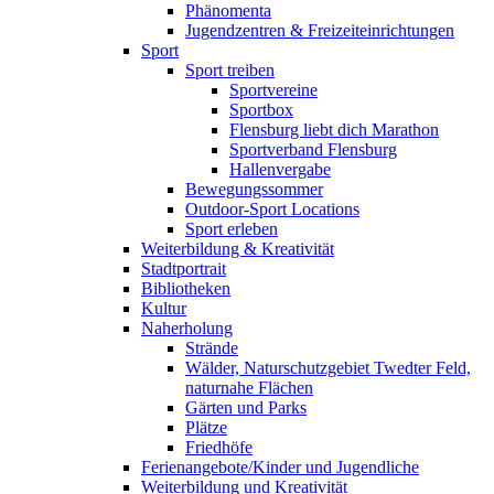
Phänomenta
Jugendzentren & Freizeiteinrichtungen
Sport
Sport treiben
Sportvereine
Sportbox
Flensburg liebt dich Marathon
Sportverband Flensburg
Hallenvergabe
Bewegungssommer
Outdoor-Sport Locations
Sport erleben
Weiterbildung & Kreativität
Stadtportrait
Bibliotheken
Kultur
Naherholung
Strände
Wälder, Naturschutzgebiet Twedter Feld,
naturnahe Flächen
Gärten und Parks
Plätze
Friedhöfe
Ferienangebote/Kinder und Jugendliche
Weiterbildung und Kreativität