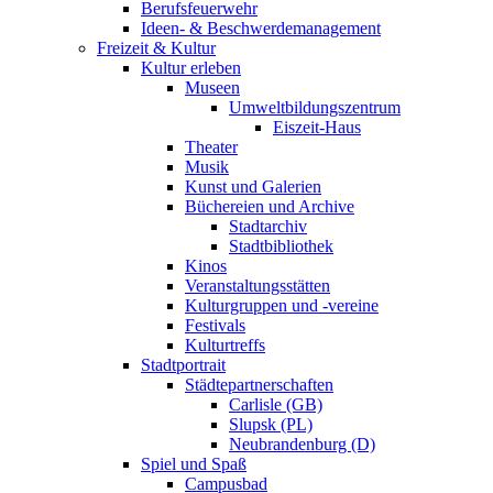
Berufsfeuerwehr
Ideen- & Beschwerdemanagement
Freizeit & Kultur
Kultur erleben
Museen
Umweltbildungszentrum
Eiszeit-Haus
Theater
Musik
Kunst und Galerien
Büchereien und Archive
Stadtarchiv
Stadtbibliothek
Kinos
Veranstaltungsstätten
Kulturgruppen und -vereine
Festivals
Kulturtreffs
Stadtportrait
Städtepartnerschaften
Carlisle (GB)
Slupsk (PL)
Neubrandenburg (D)
Spiel und Spaß
Campusbad