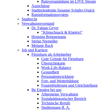
Ratsversammlung im LIVE Stream
Ausschüsse
Stadtpräsidentin Susanne Schäfer-Quäck
Ratsinformationssystem
Stadtrecht
Verwaltungsvorstand
Dr. Fabian Geyer
"Klönschnack & Klartext"
Henning Brüggemann
Stefan Niemöller
Melanie Bach
Job und Karriere
Flensburg als Arbeitgeber
Gute Gründe für Flensburg
Übersichtskarte
Work-Life-Balance
Gesundheit
Personalentwicklung
Fort- und Weiterbildung
Frauenförderung und Gleichstellung
Ihr Einstieg bei uns
Allgemeine Verwaltung
Sozialpädagogischer Bereich
Technische Berufe
Studiengang B. A.