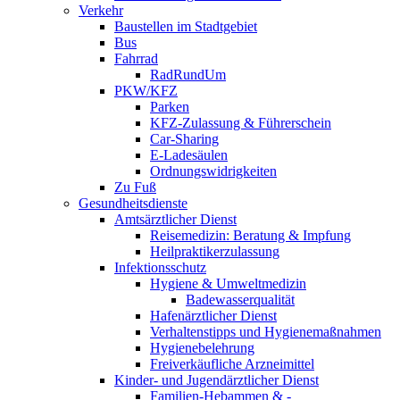
Verkehr
Baustellen im Stadtgebiet
Bus
Fahrrad
RadRundUm
PKW/KFZ
Parken
KFZ-Zulassung & Führerschein
Car-Sharing
E-Ladesäulen
Ordnungswidrigkeiten
Zu Fuß
Gesundheitsdienste
Amtsärztlicher Dienst
Reisemedizin: Beratung & Impfung
Heilpraktikerzulassung
Infektionsschutz
Hygiene & Umweltmedizin
Badewasserqualität
Hafenärztlicher Dienst
Verhaltenstipps und Hygienemaßnahmen
Hygienebelehrung
Freiverkäufliche Arzneimittel
Kinder- und Jugendärztlicher Dienst
Familien-Hebammen & -