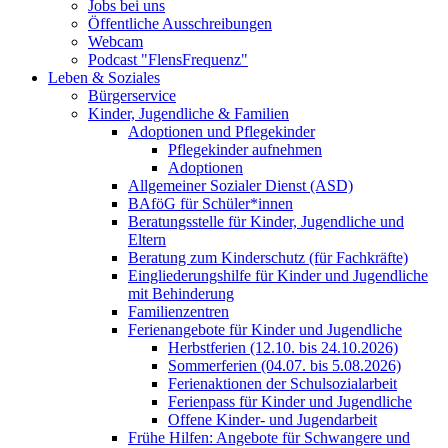
Jobs bei uns
Öffentliche Ausschreibungen
Webcam
Podcast "FlensFrequenz"
Leben & Soziales
Bürgerservice
Kinder, Jugendliche & Familien
Adoptionen und Pflegekinder
Pflegekinder aufnehmen
Adoptionen
Allgemeiner Sozialer Dienst (ASD)
BAföG für Schüler*innen
Beratungsstelle für Kinder, Jugendliche und
Eltern
Beratung zum Kinderschutz (für Fachkräfte)
Eingliederungshilfe für Kinder und Jugendliche
mit Behinderung
Familienzentren
Ferienangebote für Kinder und Jugendliche
Herbstferien (12.10. bis 24.10.2026)
Sommerferien (04.07. bis 5.08.2026)
Ferienaktionen der Schulsozialarbeit
Ferienpass für Kinder und Jugendliche
Offene Kinder- und Jugendarbeit
Frühe Hilfen: Angebote für Schwangere und