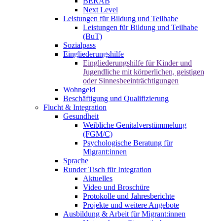
BERAB
Next Level
Leistungen für Bildung und Teilhabe
Leistungen für Bildung und Teilhabe
(BuT)
Sozialpass
Eingliederungshilfe
Eingliederungshilfe für Kinder und
Jugendliche mit körperlichen, geistigen
oder Sinnesbeeinträchtigungen
Wohngeld
Beschäftigung und Qualifizierung
Flucht & Integration
Gesundheit
Weibliche Genitalverstümmelung
(FGM/C)
Psychologische Beratung für
Migrant:innen
Sprache
Runder Tisch für Integration
Aktuelles
Video und Broschüre
Protokolle und Jahresberichte
Projekte und weitere Angebote
Ausbildung & Arbeit für Migrant:innen