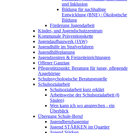
und Inklusion
Bildung für nachhaltige
Entwicklung (BNE) / Ökologische
Bildung
Förderung Jugendarbeit
Kinder- und Jugendschutzzentrum
Kommunale Präventionskette
Jugendaufbauwerk (JAW)
Jugendhilfe im Strafverfahren
Jugendhilfeplanung
Jugendzentren & Freizeiteinrichtungen
Offener Ganztag
Pflegestützpunkt: Beratung für junge, pflegende
Angehörige
Schulpsychologische Beratungsstelle
Schulsozialarbeit
Schulsozialarbeit kurz erklärt
Arbeitsweise der Schulsozialarbeit (6
Säulen)
Wen kann ich wo ansprechen - ein
Überblick
Übergang Schule-Beruf
Jugendberufsagentur
Jugend STÄRKEN im Quartier
Jugend Stärken