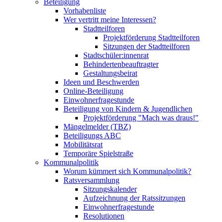
Beteiligung
Vorhabenliste
Wer vertritt meine Interessen?
Stadtteilforen
Projektförderung Stadtteilforen
Sitzungen der Stadtteilforen
Stadtschüler:innenrat
Behindertenbeauftragter
Gestaltungsbeirat
Ideen und Beschwerden
Online-Beteiligung
Einwohnerfragestunde
Beteiligung von Kindern & Jugendlichen
Projektförderung "Mach was draus!"
Mängelmelder (TBZ)
Beteiligungs ABC
Mobilitätsrat
Temporäre Spielstraße
Kommunalpolitik
Worum kümmert sich Kommunalpolitik?
Ratsversammlung
Sitzungskalender
Aufzeichnung der Ratssitzungen
Einwohnerfragestunde
Resolutionen