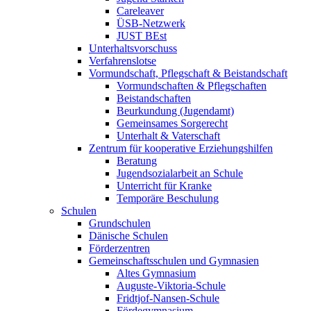
Careleaver
ÜSB-Netzwerk
JUST BEst
Unterhaltsvorschuss
Verfahrenslotse
Vormundschaft, Pflegschaft & Beistandschaft
Vormundschaften & Pflegschaften
Beistandschaften
Beurkundung (Jugendamt)
Gemeinsames Sorgerecht
Unterhalt & Vaterschaft
Zentrum für kooperative Erziehungshilfen
Beratung
Jugendsozialarbeit an Schule
Unterricht für Kranke
Temporäre Beschulung
Schulen
Grundschulen
Dänische Schulen
Förderzentren
Gemeinschaftsschulen und Gymnasien
Altes Gymnasium
Auguste-Viktoria-Schule
Fridtjof-Nansen-Schule
Fördegymnasium