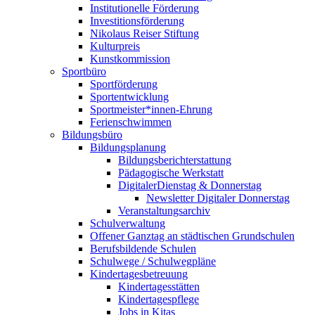
Institutionelle Förderung
Investitionsförderung
Nikolaus Reiser Stiftung
Kulturpreis
Kunstkommission
Sportbüro
Sportförderung
Sportentwicklung
Sportmeister*innen-Ehrung
Ferienschwimmen
Bildungsbüro
Bildungsplanung
Bildungsberichterstattung
Pädagogische Werkstatt
DigitalerDienstag & Donnerstag
Newsletter Digitaler Donnerstag
Veranstaltungsarchiv
Schulverwaltung
Offener Ganztag an städtischen Grundschulen
Berufsbildende Schulen
Schulwege / Schulwegpläne
Kindertagesbetreuung
Kindertagesstätten
Kindertagespflege
Jobs in Kitas