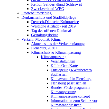
Region Sønderjylland-Schleswig
Zweckverband WEG
Städtebauförderung
Denkmalschutz und Stadtbildpflege
Deutsch-Dänische Kulturachse
Westliche Altstadt - seit 2019
Tag des offenen Denkmals
Gestaltungsbeirat
Verkehr, Mobilität, Klima
Aktuelles aus der Verkehrsplanung
Flensburg 2030+
Klimaschutz & Klimaanpassung
Klimaanpassung
Veranstaltungen
Kühle-Orte-Karte
Entsiegelungs-Wettbewerb
abpflastern!
Klimawandel in Flensburg
Flensburg passt sich an
Bundes-Förderprogramm
Klimaanpassung
Klimaanpassungskonzept
Informationen zum Schutz vor
Klimawandelrisiken