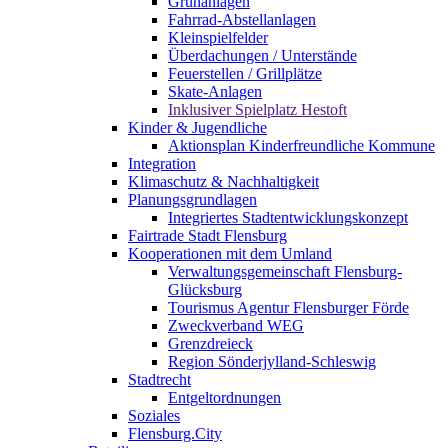
Grünanlagen
Fahrrad-Abstellanlagen
Kleinspielfelder
Überdachungen / Unterstände
Feuerstellen / Grillplätze
Skate-Anlagen
Inklusiver Spielplatz Hestoft
Kinder & Jugendliche
Aktionsplan Kinderfreundliche Kommune
Integration
Klimaschutz & Nachhaltigkeit
Planungsgrundlagen
Integriertes Stadtentwicklungskonzept
Fairtrade Stadt Flensburg
Kooperationen mit dem Umland
Verwaltungsgemeinschaft Flensburg-
Glücksburg
Tourismus Agentur Flensburger Förde
Zweckverband WEG
Grenzdreieck
Region Sönderjylland-Schleswig
Stadtrecht
Entgeltordnungen
Soziales
Flensburg.City