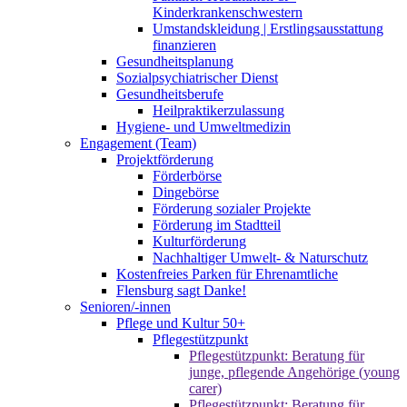
Kinderkrankenschwestern
Umstandskleidung | Erstlingsausstattung
finanzieren
Gesundheitsplanung
Sozialpsychiatrischer Dienst
Gesundheitsberufe
Heilpraktikerzulassung
Hygiene- und Umweltmedizin
Engagement (Team)
Projektförderung
Förderbörse
Dingebörse
Förderung sozialer Projekte
Förderung im Stadtteil
Kulturförderung
Nachhaltiger Umwelt- & Naturschutz
Kostenfreies Parken für Ehrenamtliche
Flensburg sagt Danke!
Senioren/-innen
Pflege und Kultur 50+
Pflegestützpunkt
Pflegestützpunkt: Beratung für
junge, pflegende Angehörige (young
carer)
Pflegestützpunkt: Beratung für