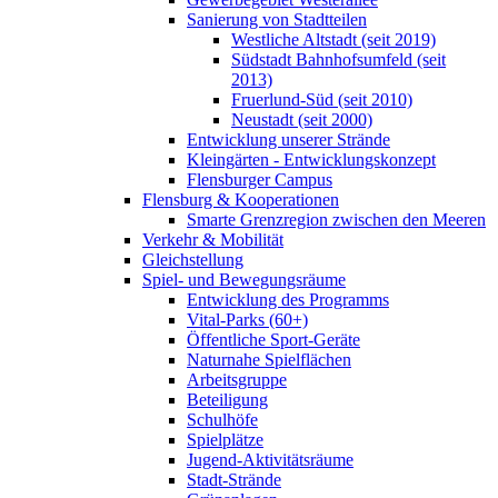
Sanierung von Stadtteilen
Westliche Altstadt (seit 2019)
Südstadt Bahnhofsumfeld (seit
2013)
Fruerlund-Süd (seit 2010)
Neustadt (seit 2000)
Entwicklung unserer Strände
Kleingärten - Entwicklungskonzept
Flensburger Campus
Flensburg & Kooperationen
Smarte Grenzregion zwischen den Meeren
Verkehr & Mobilität
Gleichstellung
Spiel- und Bewegungsräume
Entwicklung des Programms
Vital-Parks (60+)
Öffentliche Sport-Geräte
Naturnahe Spielflächen
Arbeitsgruppe
Beteiligung
Schulhöfe
Spielplätze
Jugend-Aktivitätsräume
Stadt-Strände