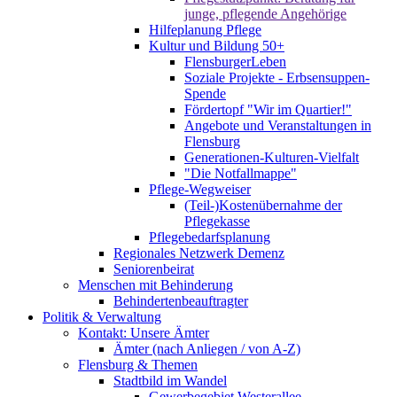
junge, pflegende Angehörige
Hilfeplanung Pflege
Kultur und Bildung 50+
FlensburgerLeben
Soziale Projekte - Erbsensuppen-
Spende
Fördertopf "Wir im Quartier!"
Angebote und Veranstaltungen in
Flensburg
Generationen-Kulturen-Vielfalt
"Die Notfallmappe"
Pflege-Wegweiser
(Teil-)Kostenübernahme der
Pflegekasse
Pflegebedarfsplanung
Regionales Netzwerk Demenz
Seniorenbeirat
Menschen mit Behinderung
Behindertenbeauftragter
Politik & Verwaltung
Kontakt: Unsere Ämter
Ämter (nach Anliegen / von A-Z)
Flensburg & Themen
Stadtbild im Wandel
Gewerbegebiet Westerallee