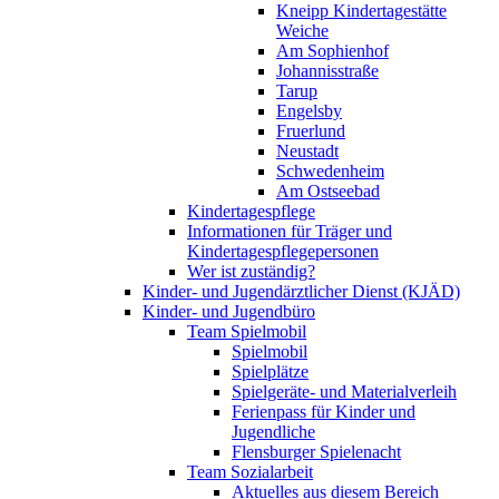
Kneipp Kindertagestätte
Weiche
Am Sophienhof
Johannisstraße
Tarup
Engelsby
Fruerlund
Neustadt
Schwedenheim
Am Ostseebad
Kindertagespflege
Informationen für Träger und
Kindertagespflegepersonen
Wer ist zuständig?
Kinder- und Jugendärztlicher Dienst (KJÄD)
Kinder- und Jugendbüro
Team Spielmobil
Spielmobil
Spielplätze
Spielgeräte- und Materialverleih
Ferienpass für Kinder und
Jugendliche
Flensburger Spielenacht
Team Sozialarbeit
Aktuelles aus diesem Bereich