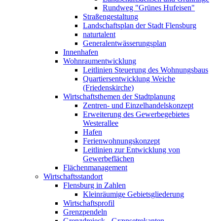
Rundweg "Grünes Hufeisen"
Straßengestaltung
Landschaftsplan der Stadt Flensburg
naturtalent
Generalentwässerungsplan
Innenhafen
Wohnraumentwicklung
Leitlinien Steuerung des Wohnungsbaus
Quartiersentwicklung Weiche
(Friedenskirche)
Wirtschaftsthemen der Stadtplanung
Zentren- und Einzelhandelskonzept
Erweiterung des Gewerbegebietes
Westerallee
Hafen
Ferienwohnungskonzept
Leitlinien zur Entwicklung von
Gewerbeflächen
Flächenmanagement
Wirtschaftsstandort
Flensburg in Zahlen
Kleinräumige Gebietsgliederung
Wirtschaftsprofil
Grenzpendeln
Grenzdreieck - Grænsetrekanten