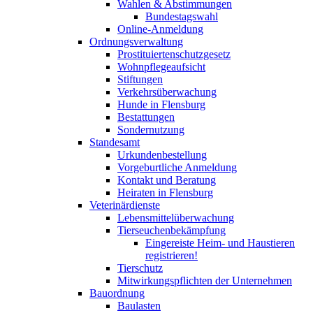
Wahlen & Abstimmungen
Bundestagswahl
Online-Anmeldung
Ordnungsverwaltung
Prostituiertenschutzgesetz
Wohnpflegeaufsicht
Stiftungen
Verkehrsüberwachung
Hunde in Flensburg
Bestattungen
Sondernutzung
Standesamt
Urkundenbestellung
Vorgeburtliche Anmeldung
Kontakt und Beratung
Heiraten in Flensburg
Veterinärdienste
Lebensmittelüberwachung
Tierseuchenbekämpfung
Eingereiste Heim- und Haustieren
registrieren!
Tierschutz
Mitwirkungspflichten der Unternehmen
Bauordnung
Baulasten