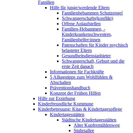
Familien
Hilfe für junge/werdende Eltern
Familienhebammen Schutzengel
Schwangerschafts(konflikt)
Offene Anlaufstellen
Familien-Hebammen, -
Kinderkrankenschwestern,
Familienhelfer:innen
Patenschaften für Kinder psychisch
belasteter Eltern
Gesundheitsdienstanbieter
Schwangerschaft, Geburt und die
erste Zeit danach
Informationen für Fachkräfte
5 Alltagstipps zum Wohlfühlen &
Abschalten
Präventionshandbuch
Konzept der Frühen Hilfen
Hilfe zur Erziehung
Kinderfreundliche Kommune
Kinderbetreuung: Kitas & Kindertagespflege
Kindertagesstätten
Städtische Kindertagesstätten
Alter Kupfermühlenweg
Stuhrsallee