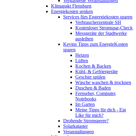
Vergangene Veranstaltungen
Klimapakt Flensburg
Energiekosten senken
Services fürs Engergiekosten sparen
Verbraucherzentrale SH
Kostenloser Stromspar-Check
Messgeräte der Stadtwerke
ausleihen
Kevins Tipps zum EnergieKosten
sparen
Heizen
Lüften
Kochen & Backen
Kühl- & Gefriergeräte
Geschirr spülen
Wäsche waschen & trocknen
Duschen & Baden
Fernseher, Computer,
Notebooks
Im Garten
Meine Tipps für dich - Ein
Like für mich?
Drohende Stromsperre?
Solarkataster
Veranstaltungen