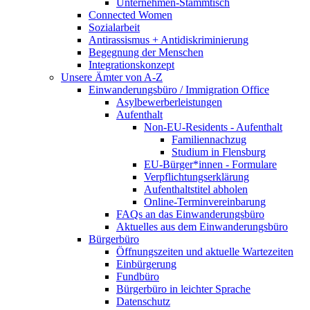
Unternehmen-Stammtisch
Connected Women
Sozialarbeit
Antirassismus + Antidiskriminierung
Begegnung der Menschen
Integrationskonzept
Unsere Ämter von A-Z
Einwanderungsbüro / Immigration Office
Asylbewerberleistungen
Aufenthalt
Non-EU-Residents - Aufenthalt
Familiennachzug
Studium in Flensburg
EU-Bürger*innen - Formulare
Verpflichtungserklärung
Aufenthaltstitel abholen
Online-Terminvereinbarung
FAQs an das Einwanderungsbüro
Aktuelles aus dem Einwanderungsbüro
Bürgerbüro
Öffnungszeiten und aktuelle Wartezeiten
Einbürgerung
Fundbüro
Bürgerbüro in leichter Sprache
Datenschutz