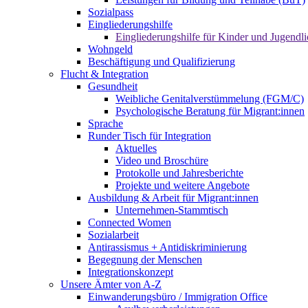
Sozialpass
Eingliederungshilfe
Eingliederungshilfe für Kinder und Jugendli
Wohngeld
Beschäftigung und Qualifizierung
Flucht & Integration
Gesundheit
Weibliche Genitalverstümmelung (FGM/C)
Psychologische Beratung für Migrant:innen
Sprache
Runder Tisch für Integration
Aktuelles
Video und Broschüre
Protokolle und Jahresberichte
Projekte und weitere Angebote
Ausbildung & Arbeit für Migrant:innen
Unternehmen-Stammtisch
Connected Women
Sozialarbeit
Antirassismus + Antidiskriminierung
Begegnung der Menschen
Integrationskonzept
Unsere Ämter von A-Z
Einwanderungsbüro / Immigration Office