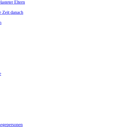
asteter Eltern
e Zeit danach
n
e
legepersonen