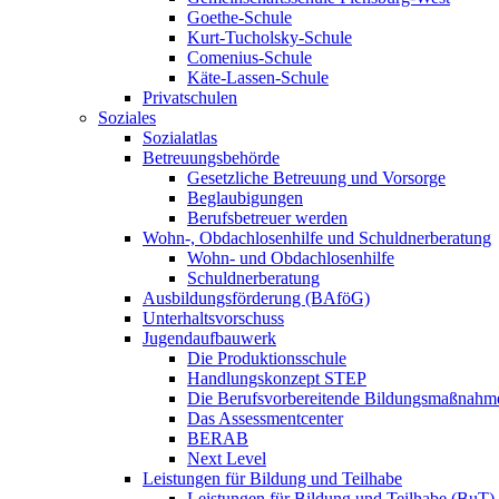
Goethe-Schule
Kurt-Tucholsky-Schule
Comenius-Schule
Käte-Lassen-Schule
Privatschulen
Soziales
Sozialatlas
Betreuungsbehörde
Gesetzliche Betreuung und Vorsorge
Beglaubigungen
Berufsbetreuer werden
Wohn-, Obdachlosenhilfe und Schuldnerberatung
Wohn- und Obdachlosenhilfe
Schuldnerberatung
Ausbildungsförderung (BAföG)
Unterhaltsvorschuss
Jugendaufbauwerk
Die Produktionsschule
Handlungskonzept STEP
Die Berufsvorbereitende Bildungsmaßnahm
Das Assessmentcenter
BERAB
Next Level
Leistungen für Bildung und Teilhabe
Leistungen für Bildung und Teilhabe (BuT)