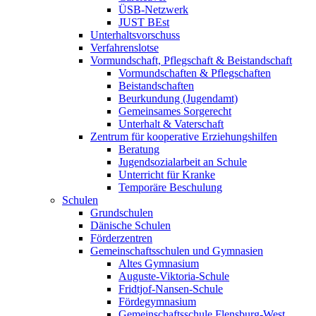
ÜSB-Netzwerk
JUST BEst
Unterhaltsvorschuss
Verfahrenslotse
Vormundschaft, Pflegschaft & Beistandschaft
Vormundschaften & Pflegschaften
Beistandschaften
Beurkundung (Jugendamt)
Gemeinsames Sorgerecht
Unterhalt & Vaterschaft
Zentrum für kooperative Erziehungshilfen
Beratung
Jugendsozialarbeit an Schule
Unterricht für Kranke
Temporäre Beschulung
Schulen
Grundschulen
Dänische Schulen
Förderzentren
Gemeinschaftsschulen und Gymnasien
Altes Gymnasium
Auguste-Viktoria-Schule
Fridtjof-Nansen-Schule
Fördegymnasium
Gemeinschaftsschule Flensburg-West