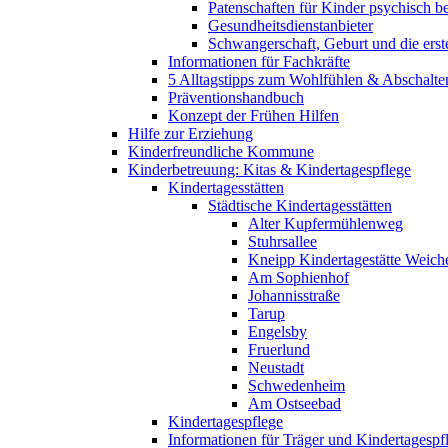
Patenschaften für Kinder psychisch bel
Gesundheitsdienstanbieter
Schwangerschaft, Geburt und die erst
Informationen für Fachkräfte
5 Alltagstipps zum Wohlfühlen & Abschalte
Präventionshandbuch
Konzept der Frühen Hilfen
Hilfe zur Erziehung
Kinderfreundliche Kommune
Kinderbetreuung: Kitas & Kindertagespflege
Kindertagesstätten
Städtische Kindertagesstätten
Alter Kupfermühlenweg
Stuhrsallee
Kneipp Kindertagestätte Weich
Am Sophienhof
Johannisstraße
Tarup
Engelsby
Fruerlund
Neustadt
Schwedenheim
Am Ostseebad
Kindertagespflege
Informationen für Träger und Kindertagespf