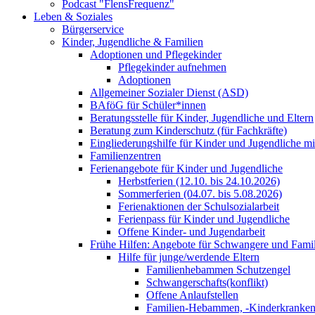
Podcast "FlensFrequenz"
Leben & Soziales
Bürgerservice
Kinder, Jugendliche & Familien
Adoptionen und Pflegekinder
Pflegekinder aufnehmen
Adoptionen
Allgemeiner Sozialer Dienst (ASD)
BAföG für Schüler*innen
Beratungsstelle für Kinder, Jugendliche und Eltern
Beratung zum Kinderschutz (für Fachkräfte)
Eingliederungshilfe für Kinder und Jugendliche m
Familienzentren
Ferienangebote für Kinder und Jugendliche
Herbstferien (12.10. bis 24.10.2026)
Sommerferien (04.07. bis 5.08.2026)
Ferienaktionen der Schulsozialarbeit
Ferienpass für Kinder und Jugendliche
Offene Kinder- und Jugendarbeit
Frühe Hilfen: Angebote für Schwangere und Fami
Hilfe für junge/werdende Eltern
Familienhebammen Schutzengel
Schwangerschafts(konflikt)
Offene Anlaufstellen
Familien-Hebammen, -Kinderkrankens