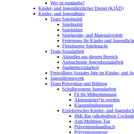
Wer ist zuständig?
Kinder- und Jugendärztlicher Dienst (KJÄD)
Kinder- und Jugendbüro
Team Spielmobil
Spielmobil
Spielplätze
Spielgeräte- und Materialverleih
Ferienpass für Kinder und Jugendlich
Flensburger Spielenacht
Team Sozialarbeit
Aktuelles aus diesem Bereich
Aufsuchende Jugendsozialarbeit
Stadtteilsozialarbeit
Freiwilliges Soziales Jahr im Kinder- und 
Jugendferienwerk
Team Prävention und Bildung
Schulbezogene Jugendarbeit
Fit für Mitbestimmung
Aktionsleiter*in werden
Klassenfindungstage
Erzieherischer Kinder- und Jugendsch
JiMs Bar (alkoholfreie Cocktail
Anti-Mobbing-Tag
Präventionshandbuch
Präventionsmesse