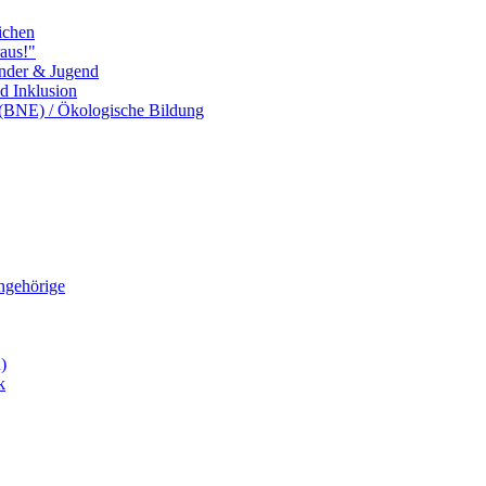
ichen
aus!"
inder & Jugend
nd Inklusion
 (BNE) / Ökologische Bildung
Angehörige
)
k