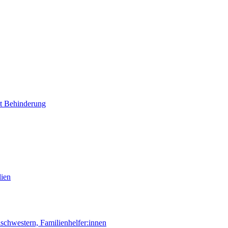
it Behinderung
lien
chwestern, Familienhelfer:innen