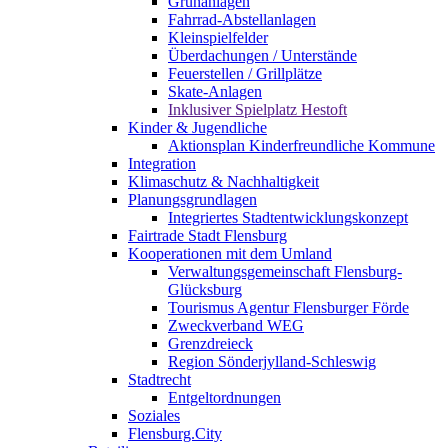
Grünanlagen
Fahrrad-Abstellanlagen
Kleinspielfelder
Überdachungen / Unterstände
Feuerstellen / Grillplätze
Skate-Anlagen
Inklusiver Spielplatz Hestoft
Kinder & Jugendliche
Aktionsplan Kinderfreundliche Kommune
Integration
Klimaschutz & Nachhaltigkeit
Planungsgrundlagen
Integriertes Stadtentwicklungskonzept
Fairtrade Stadt Flensburg
Kooperationen mit dem Umland
Verwaltungsgemeinschaft Flensburg-
Glücksburg
Tourismus Agentur Flensburger Förde
Zweckverband WEG
Grenzdreieck
Region Sönderjylland-Schleswig
Stadtrecht
Entgeltordnungen
Soziales
Flensburg.City