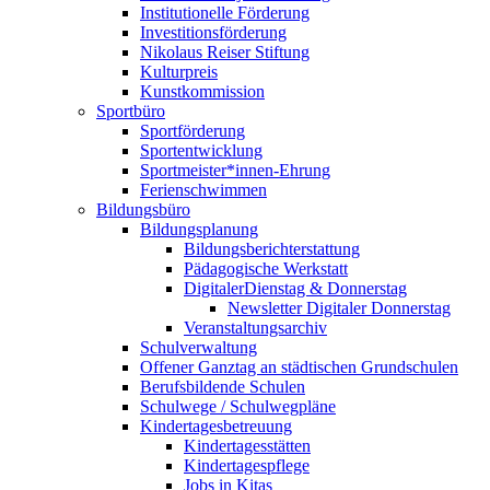
Institutionelle Förderung
Investitionsförderung
Nikolaus Reiser Stiftung
Kulturpreis
Kunstkommission
Sportbüro
Sportförderung
Sportentwicklung
Sportmeister*innen-Ehrung
Ferienschwimmen
Bildungsbüro
Bildungsplanung
Bildungsberichterstattung
Pädagogische Werkstatt
DigitalerDienstag & Donnerstag
Newsletter Digitaler Donnerstag
Veranstaltungsarchiv
Schulverwaltung
Offener Ganztag an städtischen Grundschulen
Berufsbildende Schulen
Schulwege / Schulwegpläne
Kindertagesbetreuung
Kindertagesstätten
Kindertagespflege
Jobs in Kitas