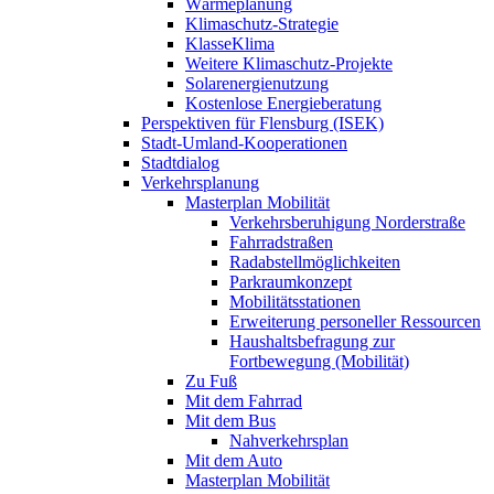
Wärmeplanung
Klimaschutz-Strategie
KlasseKlima
Weitere Klimaschutz-Projekte
Solarenergienutzung
Kostenlose Energieberatung
Perspektiven für Flensburg (ISEK)
Stadt-Umland-Kooperationen
Stadtdialog
Verkehrsplanung
Masterplan Mobilität
Verkehrsberuhigung Norderstraße
Fahrradstraßen
Radabstellmöglichkeiten
Parkraumkonzept
Mobilitätsstationen
Erweiterung personeller Ressourcen
Haushaltsbefragung zur
Fortbewegung (Mobilität)
Zu Fuß
Mit dem Fahrrad
Mit dem Bus
Nahverkehrsplan
Mit dem Auto
Masterplan Mobilität