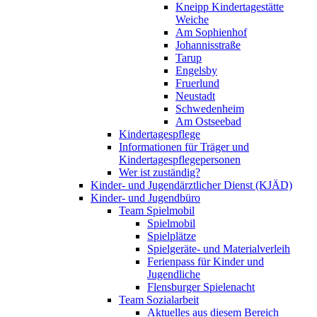
Kneipp Kindertagestätte
Weiche
Am Sophienhof
Johannisstraße
Tarup
Engelsby
Fruerlund
Neustadt
Schwedenheim
Am Ostseebad
Kindertagespflege
Informationen für Träger und
Kindertagespflegepersonen
Wer ist zuständig?
Kinder- und Jugendärztlicher Dienst (KJÄD)
Kinder- und Jugendbüro
Team Spielmobil
Spielmobil
Spielplätze
Spielgeräte- und Materialverleih
Ferienpass für Kinder und
Jugendliche
Flensburger Spielenacht
Team Sozialarbeit
Aktuelles aus diesem Bereich