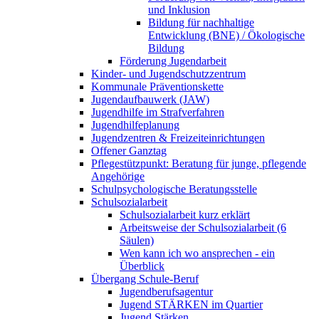
und Inklusion
Bildung für nachhaltige
Entwicklung (BNE) / Ökologische
Bildung
Förderung Jugendarbeit
Kinder- und Jugendschutzzentrum
Kommunale Präventionskette
Jugendaufbauwerk (JAW)
Jugendhilfe im Strafverfahren
Jugendhilfeplanung
Jugendzentren & Freizeiteinrichtungen
Offener Ganztag
Pflegestützpunkt: Beratung für junge, pflegende
Angehörige
Schulpsychologische Beratungsstelle
Schulsozialarbeit
Schulsozialarbeit kurz erklärt
Arbeitsweise der Schulsozialarbeit (6
Säulen)
Wen kann ich wo ansprechen - ein
Überblick
Übergang Schule-Beruf
Jugendberufsagentur
Jugend STÄRKEN im Quartier
Jugend Stärken