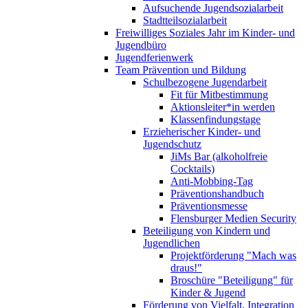
Aufsuchende Jugendsozialarbeit
Stadtteilsozialarbeit
Freiwilliges Soziales Jahr im Kinder- und
Jugendbüro
Jugendferienwerk
Team Prävention und Bildung
Schulbezogene Jugendarbeit
Fit für Mitbestimmung
Aktionsleiter*in werden
Klassenfindungstage
Erzieherischer Kinder- und
Jugendschutz
JiMs Bar (alkoholfreie
Cocktails)
Anti-Mobbing-Tag
Präventionshandbuch
Präventionsmesse
Flensburger Medien Security
Beteiligung von Kindern und
Jugendlichen
Projektförderung "Mach was
draus!"
Broschüre "Beteiligung" für
Kinder & Jugend
Förderung von Vielfalt, Integration