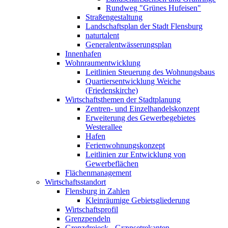
Rundweg "Grünes Hufeisen"
Straßengestaltung
Landschaftsplan der Stadt Flensburg
naturtalent
Generalentwässerungsplan
Innenhafen
Wohnraumentwicklung
Leitlinien Steuerung des Wohnungsbaus
Quartiersentwicklung Weiche
(Friedenskirche)
Wirtschaftsthemen der Stadtplanung
Zentren- und Einzelhandelskonzept
Erweiterung des Gewerbegebietes
Westerallee
Hafen
Ferienwohnungskonzept
Leitlinien zur Entwicklung von
Gewerbeflächen
Flächenmanagement
Wirtschaftsstandort
Flensburg in Zahlen
Kleinräumige Gebietsgliederung
Wirtschaftsprofil
Grenzpendeln
Grenzdreieck - Grænsetrekanten