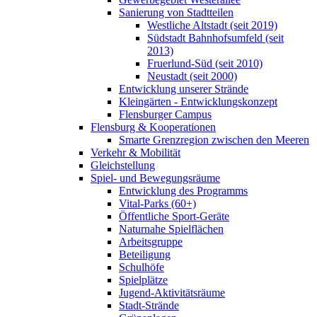
Sanierung von Stadtteilen
Westliche Altstadt (seit 2019)
Südstadt Bahnhofsumfeld (seit
2013)
Fruerlund-Süd (seit 2010)
Neustadt (seit 2000)
Entwicklung unserer Strände
Kleingärten - Entwicklungskonzept
Flensburger Campus
Flensburg & Kooperationen
Smarte Grenzregion zwischen den Meeren
Verkehr & Mobilität
Gleichstellung
Spiel- und Bewegungsräume
Entwicklung des Programms
Vital-Parks (60+)
Öffentliche Sport-Geräte
Naturnahe Spielflächen
Arbeitsgruppe
Beteiligung
Schulhöfe
Spielplätze
Jugend-Aktivitätsräume
Stadt-Strände