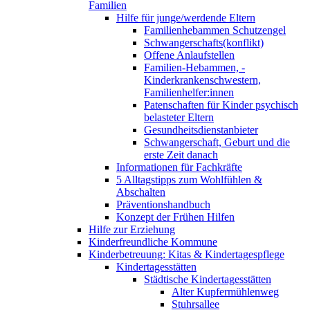
Familien
Hilfe für junge/werdende Eltern
Familienhebammen Schutzengel
Schwangerschafts(konflikt)
Offene Anlaufstellen
Familien-Hebammen, -
Kinderkrankenschwestern,
Familienhelfer:innen
Patenschaften für Kinder psychisch
belasteter Eltern
Gesundheitsdienstanbieter
Schwangerschaft, Geburt und die
erste Zeit danach
Informationen für Fachkräfte
5 Alltagstipps zum Wohlfühlen &
Abschalten
Präventionshandbuch
Konzept der Frühen Hilfen
Hilfe zur Erziehung
Kinderfreundliche Kommune
Kinderbetreuung: Kitas & Kindertagespflege
Kindertagesstätten
Städtische Kindertagesstätten
Alter Kupfermühlenweg
Stuhrsallee