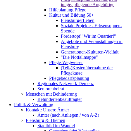
junge, pflegende Angehörige
Hilfeplanung Pflege
Kultur und Bildung 50+
FlensburgerLeben
Soziale Projekte - Erbsensuppen-
Spende
Fördertopf "Wir im Quartier!"
Angebote und Veranstaltungen in
Flensburg
Generationen-Kulturen-Vielfalt
"Die Notfallmappe"
Pflege-Wegweiser
(Teil-)Kostenübernahme der
Pflegekasse
Pflegebedarfsplanung
Regionales Netzwerk Demenz
Seniorenbeirat
Menschen mit Behinderung
Behindertenbeauftragter
Politik & Verwaltung
Kontakt: Unsere Ämter
Ämter (nach Anliegen / von A-Z)
Flensburg & Themen
Stadtbild im Wandel
Gewerbegebiet Westerallee