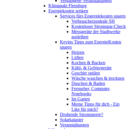
Vergangene Veranstaltungen
Klimapakt Flensburg
Energiekosten senken
Services fürs Engergiekosten sparen
Verbraucherzentrale SH
Kostenloser Stromspar-Check
Messgeräte der Stadtwerke
ausleihen
Kevins Tipps zum EnergieKosten
sparen
Heizen
Lüften
Kochen & Backen
Kühl- & Gefriergeräte
Geschirr spülen
Wäsche waschen & trocknen
Duschen & Baden
Fernseher, Computer,
Notebooks
Im Garten
Meine Tipps für dich - Ein
Like für mich?
Drohende Stromsperre?
Solarkataster
Veranstaltungen