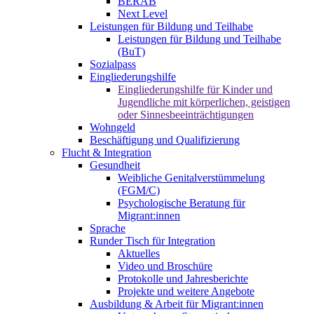
BERAB
Next Level
Leistungen für Bildung und Teilhabe
Leistungen für Bildung und Teilhabe
(BuT)
Sozialpass
Eingliederungshilfe
Eingliederungshilfe für Kinder und
Jugendliche mit körperlichen, geistigen
oder Sinnesbeeinträchtigungen
Wohngeld
Beschäftigung und Qualifizierung
Flucht & Integration
Gesundheit
Weibliche Genitalverstümmelung
(FGM/C)
Psychologische Beratung für
Migrant:innen
Sprache
Runder Tisch für Integration
Aktuelles
Video und Broschüre
Protokolle und Jahresberichte
Projekte und weitere Angebote
Ausbildung & Arbeit für Migrant:innen