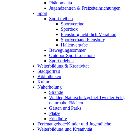
Phänomenta
Jugendzentren & Freizeiteinrichtungen
Sport
Sport treiben
Sportvereine
Sportbox
Flensburg liebt dich Marathon
Sportverband Flensburg
Hallenvergabe
Bewegungssommer
Outdoor-Sport Locations
Sport erleben
Weiterbildung & Kreativität
Stadtportrait
Bibliotheken
Kultur
Naherholung
Strände
Wälder, Naturschutzgebiet Twedter Feld,
naturnahe Flächen
Gärten und Parks
Plätze
Friedhöfe
Ferienangebote/Kinder und Jugendliche
Weiterbildung und Kreativität