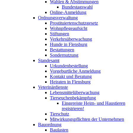
Wahlen & Abstimmungen
Bundestagswahl
Online-Anmeldung
Ordnungsverwaltung
Prostituiertenschutzgesetz
Wohnpflegeaufsicht
Stiftungen
Verkehrsüberwachung
Hunde in Flensburg
Bestattungen
Sondernutzung
Standesamt
Urkundenbestellung
Vorgeburtliche Anmeldung
Kontakt und Beratung
Heiraten in Flensburg
Veterinärdienste
Lebensmittelüberwachung
Tierseuchenbekämpfung
Eingereiste Heim- und Haustieren
registrieren!
Tierschutz
Mitwirkungspflichten der Unternehmen
Bauordnung
Baulasten