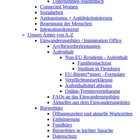
Unternehmen-Stammtisch
Connected Women
Sozialarbeit
Antirassismus + Antidiskriminierung
Begegnung der Menschen
Integrationskonzept
Unsere Ämter von A-Z
Einwanderungsbüro / Immigration Office
Asylbewerberleistungen
Aufenthalt
Non-EU-Residents - Aufenthalt
Familiennachzug
Studium in Flensburg
EU-Bürger*innen - Formulare
Verpflichtungserklärung
Aufenthaltstitel abholen
Online-Terminvereinbarung
FAQs an das Einwanderungsbüro
Aktuelles aus dem Einwanderungsbüro
Bürgerbüro
Öffnungszeiten und aktuelle Wartezeiten
Einbürgerung
Fundbüro
Bürgerbüro in leichter Sprache
Datenschutz