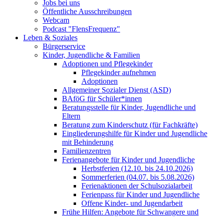
Jobs bei uns
Öffentliche Ausschreibungen
Webcam
Podcast "FlensFrequenz"
Leben & Soziales
Bürgerservice
Kinder, Jugendliche & Familien
Adoptionen und Pflegekinder
Pflegekinder aufnehmen
Adoptionen
Allgemeiner Sozialer Dienst (ASD)
BAföG für Schüler*innen
Beratungsstelle für Kinder, Jugendliche und
Eltern
Beratung zum Kinderschutz (für Fachkräfte)
Eingliederungshilfe für Kinder und Jugendliche
mit Behinderung
Familienzentren
Ferienangebote für Kinder und Jugendliche
Herbstferien (12.10. bis 24.10.2026)
Sommerferien (04.07. bis 5.08.2026)
Ferienaktionen der Schulsozialarbeit
Ferienpass für Kinder und Jugendliche
Offene Kinder- und Jugendarbeit
Frühe Hilfen: Angebote für Schwangere und