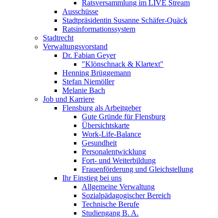
Ratsversammlung im LIVE Stream
Ausschüsse
Stadtpräsidentin Susanne Schäfer-Quäck
Ratsinformationssystem
Stadtrecht
Verwaltungsvorstand
Dr. Fabian Geyer
"Klönschnack & Klartext"
Henning Brüggemann
Stefan Niemöller
Melanie Bach
Job und Karriere
Flensburg als Arbeitgeber
Gute Gründe für Flensburg
Übersichtskarte
Work-Life-Balance
Gesundheit
Personalentwicklung
Fort- und Weiterbildung
Frauenförderung und Gleichstellung
Ihr Einstieg bei uns
Allgemeine Verwaltung
Sozialpädagogischer Bereich
Technische Berufe
Studiengang B. A.