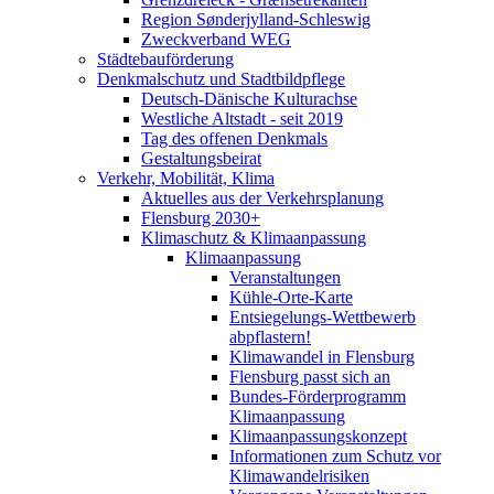
Region Sønderjylland-Schleswig
Zweckverband WEG
Städtebauförderung
Denkmalschutz und Stadtbildpflege
Deutsch-Dänische Kulturachse
Westliche Altstadt - seit 2019
Tag des offenen Denkmals
Gestaltungsbeirat
Verkehr, Mobilität, Klima
Aktuelles aus der Verkehrsplanung
Flensburg 2030+
Klimaschutz & Klimaanpassung
Klimaanpassung
Veranstaltungen
Kühle-Orte-Karte
Entsiegelungs-Wettbewerb
abpflastern!
Klimawandel in Flensburg
Flensburg passt sich an
Bundes-Förderprogramm
Klimaanpassung
Klimaanpassungskonzept
Informationen zum Schutz vor
Klimawandelrisiken