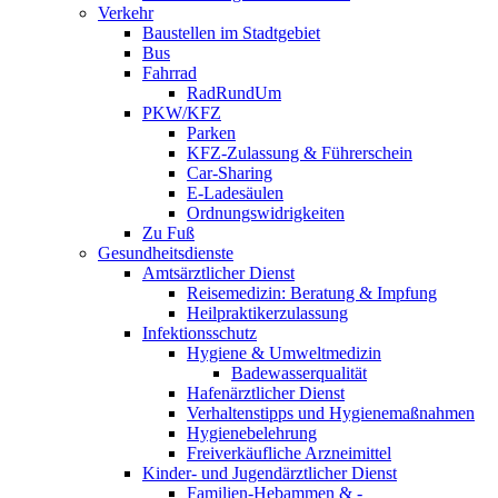
Verkehr
Baustellen im Stadtgebiet
Bus
Fahrrad
RadRundUm
PKW/KFZ
Parken
KFZ-Zulassung & Führerschein
Car-Sharing
E-Ladesäulen
Ordnungswidrigkeiten
Zu Fuß
Gesundheitsdienste
Amtsärztlicher Dienst
Reisemedizin: Beratung & Impfung
Heilpraktikerzulassung
Infektionsschutz
Hygiene & Umweltmedizin
Badewasserqualität
Hafenärztlicher Dienst
Verhaltenstipps und Hygienemaßnahmen
Hygienebelehrung
Freiverkäufliche Arzneimittel
Kinder- und Jugendärztlicher Dienst
Familien-Hebammen & -