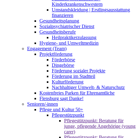
Kinderkrankenschwestern
Umstandskleidung | Erstlingsausstattung
finanzieren
Gesundheitsplanung
Sozialpsychiatrischer Dienst
Gesundheitsberufe
Heilpraktikerzulassung
Hygiene- und Umweltmedizin
Engagement (Team)
Projektförderung
Förderbörse
Dingebörse
Förderung sozialer Projekte
Förderung im Stadtteil
Kulturförderung
Nachhaltiger Umwelt- & Naturschutz
Kostenfreies Parken für Ehrenamtliche
Flensburg sagt Danke!
Senioren/-innen
Pflege und Kultur 50+
Pflegestützpunkt
Pflegestützpunkt: Beratung für
junge, pflegende Angehörige (young
carer)
Pflegestützpunkt: Beratung für