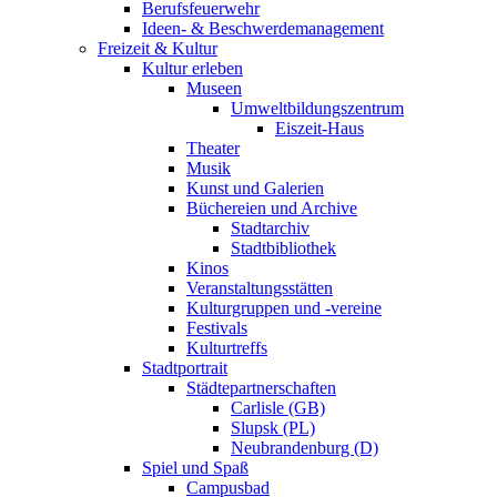
Berufsfeuerwehr
Ideen- & Beschwerdemanagement
Freizeit & Kultur
Kultur erleben
Museen
Umweltbildungszentrum
Eiszeit-Haus
Theater
Musik
Kunst und Galerien
Büchereien und Archive
Stadtarchiv
Stadtbibliothek
Kinos
Veranstaltungsstätten
Kulturgruppen und -vereine
Festivals
Kulturtreffs
Stadtportrait
Städtepartnerschaften
Carlisle (GB)
Slupsk (PL)
Neubrandenburg (D)
Spiel und Spaß
Campusbad