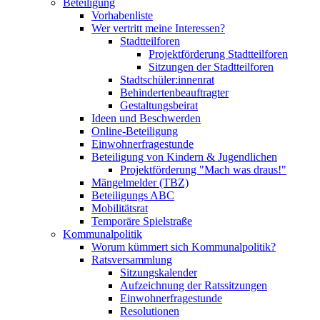
Beteiligung
Vorhabenliste
Wer vertritt meine Interessen?
Stadtteilforen
Projektförderung Stadtteilforen
Sitzungen der Stadtteilforen
Stadtschüler:innenrat
Behindertenbeauftragter
Gestaltungsbeirat
Ideen und Beschwerden
Online-Beteiligung
Einwohnerfragestunde
Beteiligung von Kindern & Jugendlichen
Projektförderung "Mach was draus!"
Mängelmelder (TBZ)
Beteiligungs ABC
Mobilitätsrat
Temporäre Spielstraße
Kommunalpolitik
Worum kümmert sich Kommunalpolitik?
Ratsversammlung
Sitzungskalender
Aufzeichnung der Ratssitzungen
Einwohnerfragestunde
Resolutionen