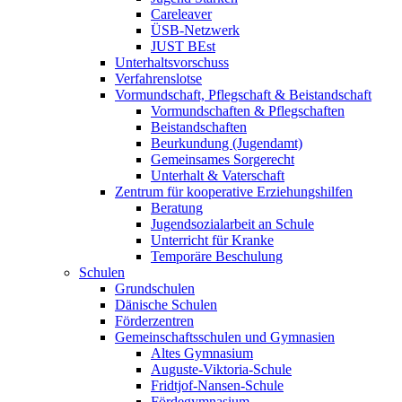
Careleaver
ÜSB-Netzwerk
JUST BEst
Unterhaltsvorschuss
Verfahrenslotse
Vormundschaft, Pflegschaft & Beistandschaft
Vormundschaften & Pflegschaften
Beistandschaften
Beurkundung (Jugendamt)
Gemeinsames Sorgerecht
Unterhalt & Vaterschaft
Zentrum für kooperative Erziehungshilfen
Beratung
Jugendsozialarbeit an Schule
Unterricht für Kranke
Temporäre Beschulung
Schulen
Grundschulen
Dänische Schulen
Förderzentren
Gemeinschaftsschulen und Gymnasien
Altes Gymnasium
Auguste-Viktoria-Schule
Fridtjof-Nansen-Schule
Fördegymnasium