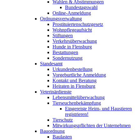
Wahlen & Abstimmungen
Bundestagswahl
Online-Anmeldung
Ordnungsverwaltung
Prostituiertenschutzgesetz
Wohnpflegeaufsicht
Stiftungen
Verkehrsüberwachung
Hunde in Flensburg
Bestattungen
Sondernutzung
Standesamt
Urkundenbestellung
Vorgeburtliche Anmeldung
Kontakt und Beratung
Heiraten in Flensburg
Veterinärdienste
Lebensmittelüberwachung
Tierseuchenbekämpfung
Eingereiste Heim- und Haustieren
registrieren!
Tierschutz
Mitwirkungspflichten der Unternehmen
Bauordnung
Baulasten