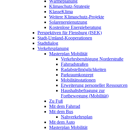
Wärmeplanung
Klimaschutz-Strategie
KlasseKlima
Weitere Klimaschutz-Projekte
Solarenergienutzung
Kostenlose Energieberatung
Perspektiven für Flensburg (ISEK)
Stadt-Umland-Kooperationen
Stadtdialog
Verkehrsplanung
Masterplan Mobilität
Verkehrsberuhigung Norderstraße
Fahrradstraßen
Radabstellmöglichkeiten
Parkraumkonzept
Mobilitätsstationen
Erweiterung personeller Ressourcen
Haushaltsbefragung zur
Fortbewegung (Mobilität)
Zu Fuß
Mit dem Fahrrad
Mit dem Bus
Nahverkehrsplan
Mit dem Auto
Masterplan Mobilität