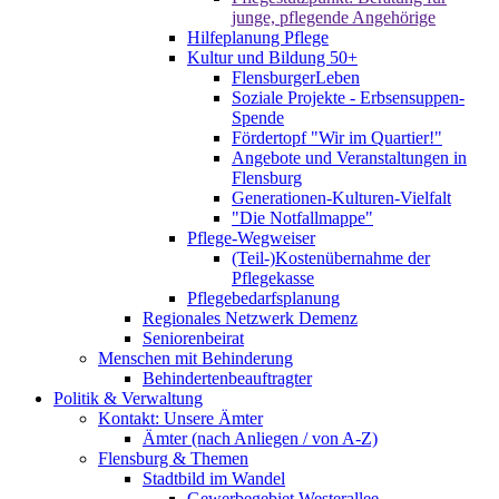
junge, pflegende Angehörige
Hilfeplanung Pflege
Kultur und Bildung 50+
FlensburgerLeben
Soziale Projekte - Erbsensuppen-
Spende
Fördertopf "Wir im Quartier!"
Angebote und Veranstaltungen in
Flensburg
Generationen-Kulturen-Vielfalt
"Die Notfallmappe"
Pflege-Wegweiser
(Teil-)Kostenübernahme der
Pflegekasse
Pflegebedarfsplanung
Regionales Netzwerk Demenz
Seniorenbeirat
Menschen mit Behinderung
Behindertenbeauftragter
Politik & Verwaltung
Kontakt: Unsere Ämter
Ämter (nach Anliegen / von A-Z)
Flensburg & Themen
Stadtbild im Wandel
Gewerbegebiet Westerallee