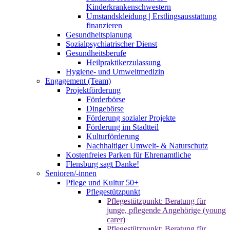
Kinderkrankenschwestern
Umstandskleidung | Erstlingsausstattung
finanzieren
Gesundheitsplanung
Sozialpsychiatrischer Dienst
Gesundheitsberufe
Heilpraktikerzulassung
Hygiene- und Umweltmedizin
Engagement (Team)
Projektförderung
Förderbörse
Dingebörse
Förderung sozialer Projekte
Förderung im Stadtteil
Kulturförderung
Nachhaltiger Umwelt- & Naturschutz
Kostenfreies Parken für Ehrenamtliche
Flensburg sagt Danke!
Senioren/-innen
Pflege und Kultur 50+
Pflegestützpunkt
Pflegestützpunkt: Beratung für
junge, pflegende Angehörige (young
carer)
Pflegestützpunkt: Beratung für