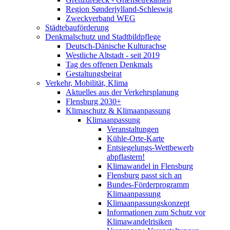
Region Sønderjylland-Schleswig
Zweckverband WEG
Städtebauförderung
Denkmalschutz und Stadtbildpflege
Deutsch-Dänische Kulturachse
Westliche Altstadt - seit 2019
Tag des offenen Denkmals
Gestaltungsbeirat
Verkehr, Mobilität, Klima
Aktuelles aus der Verkehrsplanung
Flensburg 2030+
Klimaschutz & Klimaanpassung
Klimaanpassung
Veranstaltungen
Kühle-Orte-Karte
Entsiegelungs-Wettbewerb
abpflastern!
Klimawandel in Flensburg
Flensburg passt sich an
Bundes-Förderprogramm
Klimaanpassung
Klimaanpassungskonzept
Informationen zum Schutz vor
Klimawandelrisiken