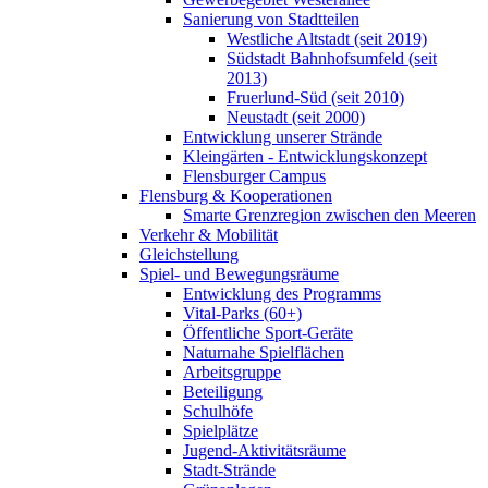
Sanierung von Stadtteilen
Westliche Altstadt (seit 2019)
Südstadt Bahnhofsumfeld (seit
2013)
Fruerlund-Süd (seit 2010)
Neustadt (seit 2000)
Entwicklung unserer Strände
Kleingärten - Entwicklungskonzept
Flensburger Campus
Flensburg & Kooperationen
Smarte Grenzregion zwischen den Meeren
Verkehr & Mobilität
Gleichstellung
Spiel- und Bewegungsräume
Entwicklung des Programms
Vital-Parks (60+)
Öffentliche Sport-Geräte
Naturnahe Spielflächen
Arbeitsgruppe
Beteiligung
Schulhöfe
Spielplätze
Jugend-Aktivitätsräume
Stadt-Strände