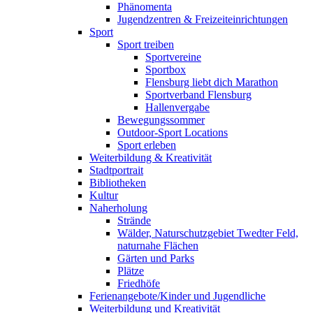
Phänomenta
Jugendzentren & Freizeiteinrichtungen
Sport
Sport treiben
Sportvereine
Sportbox
Flensburg liebt dich Marathon
Sportverband Flensburg
Hallenvergabe
Bewegungssommer
Outdoor-Sport Locations
Sport erleben
Weiterbildung & Kreativität
Stadtportrait
Bibliotheken
Kultur
Naherholung
Strände
Wälder, Naturschutzgebiet Twedter Feld,
naturnahe Flächen
Gärten und Parks
Plätze
Friedhöfe
Ferienangebote/Kinder und Jugendliche
Weiterbildung und Kreativität