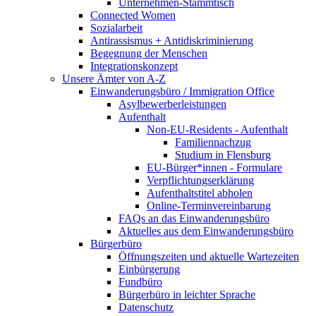
Unternehmen-Stammtisch
Connected Women
Sozialarbeit
Antirassismus + Antidiskriminierung
Begegnung der Menschen
Integrationskonzept
Unsere Ämter von A-Z
Einwanderungsbüro / Immigration Office
Asylbewerberleistungen
Aufenthalt
Non-EU-Residents - Aufenthalt
Familiennachzug
Studium in Flensburg
EU-Bürger*innen - Formulare
Verpflichtungserklärung
Aufenthaltstitel abholen
Online-Terminvereinbarung
FAQs an das Einwanderungsbüro
Aktuelles aus dem Einwanderungsbüro
Bürgerbüro
Öffnungszeiten und aktuelle Wartezeiten
Einbürgerung
Fundbüro
Bürgerbüro in leichter Sprache
Datenschutz