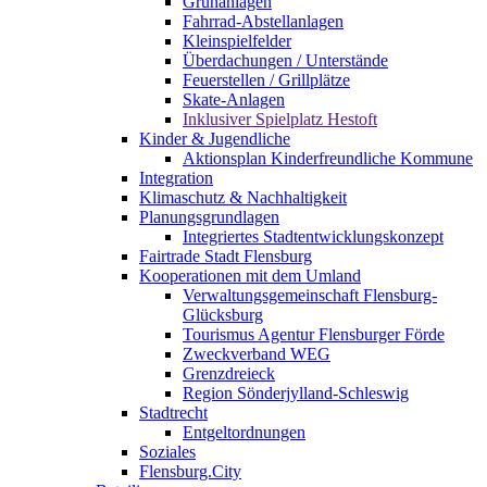
Grünanlagen
Fahrrad-Abstellanlagen
Kleinspielfelder
Überdachungen / Unterstände
Feuerstellen / Grillplätze
Skate-Anlagen
Inklusiver Spielplatz Hestoft
Kinder & Jugendliche
Aktionsplan Kinderfreundliche Kommune
Integration
Klimaschutz & Nachhaltigkeit
Planungsgrundlagen
Integriertes Stadtentwicklungskonzept
Fairtrade Stadt Flensburg
Kooperationen mit dem Umland
Verwaltungsgemeinschaft Flensburg-
Glücksburg
Tourismus Agentur Flensburger Förde
Zweckverband WEG
Grenzdreieck
Region Sönderjylland-Schleswig
Stadtrecht
Entgeltordnungen
Soziales
Flensburg.City