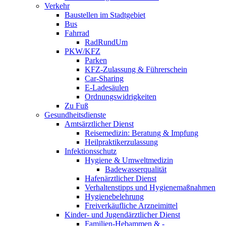
Verkehr
Baustellen im Stadtgebiet
Bus
Fahrrad
RadRundUm
PKW/KFZ
Parken
KFZ-Zulassung & Führerschein
Car-Sharing
E-Ladesäulen
Ordnungswidrigkeiten
Zu Fuß
Gesundheitsdienste
Amtsärztlicher Dienst
Reisemedizin: Beratung & Impfung
Heilpraktikerzulassung
Infektionsschutz
Hygiene & Umweltmedizin
Badewasserqualität
Hafenärztlicher Dienst
Verhaltenstipps und Hygienemaßnahmen
Hygienebelehrung
Freiverkäufliche Arzneimittel
Kinder- und Jugendärztlicher Dienst
Familien-Hebammen & -