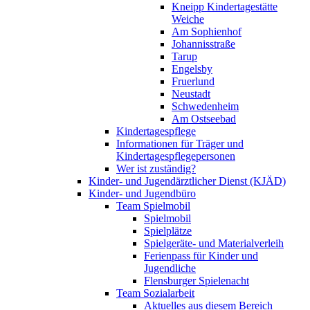
Kneipp Kindertagestätte
Weiche
Am Sophienhof
Johannisstraße
Tarup
Engelsby
Fruerlund
Neustadt
Schwedenheim
Am Ostseebad
Kindertagespflege
Informationen für Träger und
Kindertagespflegepersonen
Wer ist zuständig?
Kinder- und Jugendärztlicher Dienst (KJÄD)
Kinder- und Jugendbüro
Team Spielmobil
Spielmobil
Spielplätze
Spielgeräte- und Materialverleih
Ferienpass für Kinder und
Jugendliche
Flensburger Spielenacht
Team Sozialarbeit
Aktuelles aus diesem Bereich