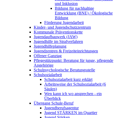
und Inklusion
Bildung für nachhaltige
Entwicklung (BNE) / Ökologische
Bildung
Förderung Jugendarbeit
Kinder- und Jugendschutzzentrum
Kommunale Präventionskette
Jugendaufbauwerk (JAW)
Jugendhilfe im Strafverfahren
Jugendhilfeplanung
Jugendzentren & Freizeiteinrichtungen
Offener Ganztag
Pflegestützpunkt: Beratung für junge, pflegende
Angehörige
Schulpsychologische Beratungsstelle
Schulsozialarbeit
Schulsozialarbeit kurz erklärt
Arbeitsweise der Schulsozialarbeit (6
Säulen)
Wen kann ich wo ansprechen - ein
Überblick
Übergang Schule-Beruf
Jugendberufsagentur
Jugend STÄRKEN im Quartier
Jugend Stärken