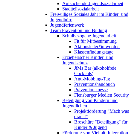
Aufsuchende Jugendsozialarbeit
Stadtteilsozialarbeit
Freiwilliges Soziales Jahr im Kinder- und
Jugendbüro
Jugendferienwerk
Team Prävention und Bildung
Schulbezogene Jugendarbeit
Fit für Mitbestimmung
Aktionsleiter*in werden
Klassenfindungstage
Erzieherischer Kinder- und
Jugendschutz
JiMs Bar (alkoholfreie
Cocktails)
Anti-Mobbing-Tag
Präventionshandbuch
Präventionsmesse
Flensburger Medien Security
Beteiligung von Kindern und
Jugendlichen
Projektförderung "Mach was
draus!"
Broschüre "Beteiligung" für
Kinder & Jugend
Förderung von Vielfalt, Integration