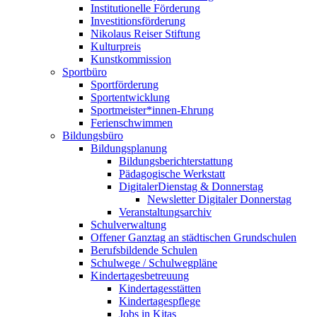
Institutionelle Förderung
Investitionsförderung
Nikolaus Reiser Stiftung
Kulturpreis
Kunstkommission
Sportbüro
Sportförderung
Sportentwicklung
Sportmeister*innen-Ehrung
Ferienschwimmen
Bildungsbüro
Bildungsplanung
Bildungsberichterstattung
Pädagogische Werkstatt
DigitalerDienstag & Donnerstag
Newsletter Digitaler Donnerstag
Veranstaltungsarchiv
Schulverwaltung
Offener Ganztag an städtischen Grundschulen
Berufsbildende Schulen
Schulwege / Schulwegpläne
Kindertagesbetreuung
Kindertagesstätten
Kindertagespflege
Jobs in Kitas