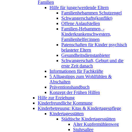
Familien
Hilfe für junge/werdende Eltern
Familienhebammen Schutzengel
Schwangerschafts(konflikt)
Offene Anlaufstellen
Familien-Hebammen, -
Kinderkrankenschwestern,
Familienhelfer:innen
Patenschaften für Kinder psychisch
belasteter Eltern
Gesundheitsdienstanbieter
Schwangerschaft, Geburt und die
erste Zeit danach
Informationen für Fachkräfte
5 Alltagstipps zum Wohlfühlen &
Abschalten
Präventionshandbuch
Konzept der Frühen Hilfen
Hilfe zur Erziehung
Kinderfreundliche Kommune
Kinderbetreuung: Kitas & Kindertagespflege
Kindertagesstätten
Städtische Kindertagesstätten
Alter Kupfermühlenweg
Stuhrsallee