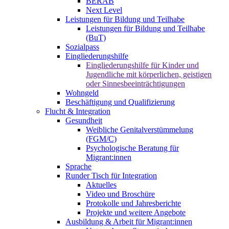
BERAB
Next Level
Leistungen für Bildung und Teilhabe
Leistungen für Bildung und Teilhabe
(BuT)
Sozialpass
Eingliederungshilfe
Eingliederungshilfe für Kinder und
Jugendliche mit körperlichen, geistigen
oder Sinnesbeeinträchtigungen
Wohngeld
Beschäftigung und Qualifizierung
Flucht & Integration
Gesundheit
Weibliche Genitalverstümmelung
(FGM/C)
Psychologische Beratung für
Migrant:innen
Sprache
Runder Tisch für Integration
Aktuelles
Video und Broschüre
Protokolle und Jahresberichte
Projekte und weitere Angebote
Ausbildung & Arbeit für Migrant:innen