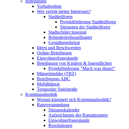
Beteiligung
Vorhabenliste
Wer vertritt meine Interessen?
Stadtteilforen
Projektförderung Stadtteilforen
Sitzungen der Stadtteilforen
Stadtschüler:innenrat
Behindertenbeauftragter
Gestaltungsbeirat
Ideen und Beschwerden
Online-Beteiligung
Einwohnerfragestunde
Beteiligung von Kindern & Jugendlichen
Projektförderung "Mach was draus!"
Mängelmelder (TBZ)
Beteiligungs ABC
Mobilitätsrat
Temporäre Spielstraße
Kommunalpolitik
Worum kümmert sich Kommunalpolitik?
Ratsversammlung
Sitzungskalender
Aufzeichnung der Ratssitzungen
Einwohnerfragestunde
Resolutionen