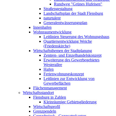
Rundweg "Grünes Hufeisen"
Straßengestaltung
Landschaftsplan der Stadt Flensburg
naturtalent
Generalentwässerungsplan
Innenhafen
Wohnraumentwicklung
Leitlinien Steuerung des Wohnungsbaus
Quartiersentwicklung Weiche
(Friedenskirche)
Wirtschaftsthemen der Stadtplanung
Zentren- und Einzelhandelskonzept
Erweiterung des Gewerbegebietes
Westerallee
Hafen
Ferienwohnungskonzept
Leitlinien zur Entwicklung von
Gewerbeflächen
Flächenmanagement
Wirtschaftsstandort
Flensburg in Zahlen
Kleinräumige Gebietsgliederung
Wirtschaftsprofil
Grenzpendeln
Grenzdreieck - Grænsetrekanten