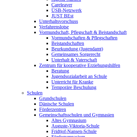
Careleaver
ÜSB-Netzwerk
JUST BEst
Unterhaltsvorschuss
Verfahrenslotse
Vormundschaft, Pflegschaft & Beistandschaft
Vormundschaften & Pflegschaften
Beistandschaften
Beurkundung (Jugendamt)
Gemeinsames Sorgerecht
Unterhalt & Vaterschaft
Zentrum für kooperative Erziehungshilfen
Beratung
Jugendsozialarbeit an Schule
Unterricht für Kranke
Temporäre Beschulung
Schulen
Grundschulen
Dänische Schulen
Förderzentren
Gemeinschaftsschulen und Gymnasien
Altes Gymnasium
Auguste-Viktoria-Schule
Fridtjof-Nansen-Schule
Fördegymnasium