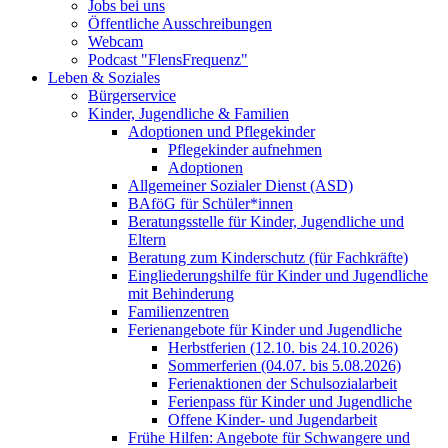
Jobs bei uns
Öffentliche Ausschreibungen
Webcam
Podcast "FlensFrequenz"
Leben & Soziales
Bürgerservice
Kinder, Jugendliche & Familien
Adoptionen und Pflegekinder
Pflegekinder aufnehmen
Adoptionen
Allgemeiner Sozialer Dienst (ASD)
BAföG für Schüler*innen
Beratungsstelle für Kinder, Jugendliche und
Eltern
Beratung zum Kinderschutz (für Fachkräfte)
Eingliederungshilfe für Kinder und Jugendliche
mit Behinderung
Familienzentren
Ferienangebote für Kinder und Jugendliche
Herbstferien (12.10. bis 24.10.2026)
Sommerferien (04.07. bis 5.08.2026)
Ferienaktionen der Schulsozialarbeit
Ferienpass für Kinder und Jugendliche
Offene Kinder- und Jugendarbeit
Frühe Hilfen: Angebote für Schwangere und