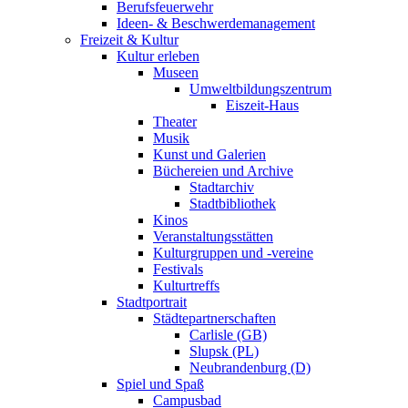
Berufsfeuerwehr
Ideen- & Beschwerdemanagement
Freizeit & Kultur
Kultur erleben
Museen
Umweltbildungszentrum
Eiszeit-Haus
Theater
Musik
Kunst und Galerien
Büchereien und Archive
Stadtarchiv
Stadtbibliothek
Kinos
Veranstaltungsstätten
Kulturgruppen und -vereine
Festivals
Kulturtreffs
Stadtportrait
Städtepartnerschaften
Carlisle (GB)
Slupsk (PL)
Neubrandenburg (D)
Spiel und Spaß
Campusbad