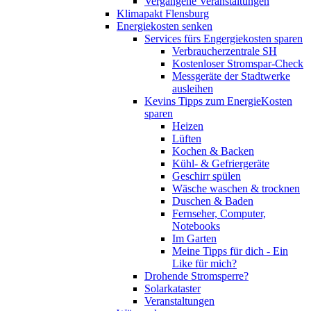
Vergangene Veranstaltungen
Klimapakt Flensburg
Energiekosten senken
Services fürs Engergiekosten sparen
Verbraucherzentrale SH
Kostenloser Stromspar-Check
Messgeräte der Stadtwerke
ausleihen
Kevins Tipps zum EnergieKosten
sparen
Heizen
Lüften
Kochen & Backen
Kühl- & Gefriergeräte
Geschirr spülen
Wäsche waschen & trocknen
Duschen & Baden
Fernseher, Computer,
Notebooks
Im Garten
Meine Tipps für dich - Ein
Like für mich?
Drohende Stromsperre?
Solarkataster
Veranstaltungen