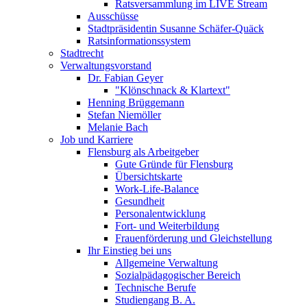
Ratsversammlung im LIVE Stream
Ausschüsse
Stadtpräsidentin Susanne Schäfer-Quäck
Ratsinformationssystem
Stadtrecht
Verwaltungsvorstand
Dr. Fabian Geyer
"Klönschnack & Klartext"
Henning Brüggemann
Stefan Niemöller
Melanie Bach
Job und Karriere
Flensburg als Arbeitgeber
Gute Gründe für Flensburg
Übersichtskarte
Work-Life-Balance
Gesundheit
Personalentwicklung
Fort- und Weiterbildung
Frauenförderung und Gleichstellung
Ihr Einstieg bei uns
Allgemeine Verwaltung
Sozialpädagogischer Bereich
Technische Berufe
Studiengang B. A.