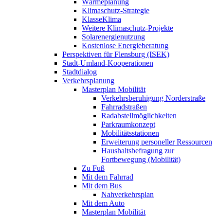
Wärmeplanung
Klimaschutz-Strategie
KlasseKlima
Weitere Klimaschutz-Projekte
Solarenergienutzung
Kostenlose Energieberatung
Perspektiven für Flensburg (ISEK)
Stadt-Umland-Kooperationen
Stadtdialog
Verkehrsplanung
Masterplan Mobilität
Verkehrsberuhigung Norderstraße
Fahrradstraßen
Radabstellmöglichkeiten
Parkraumkonzept
Mobilitätsstationen
Erweiterung personeller Ressourcen
Haushaltsbefragung zur
Fortbewegung (Mobilität)
Zu Fuß
Mit dem Fahrrad
Mit dem Bus
Nahverkehrsplan
Mit dem Auto
Masterplan Mobilität