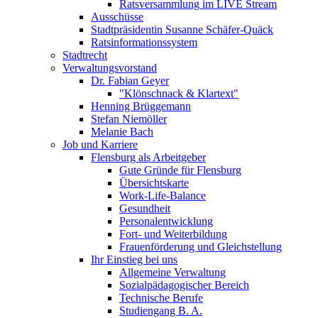
Ratsversammlung im LIVE Stream
Ausschüsse
Stadtpräsidentin Susanne Schäfer-Quäck
Ratsinformationssystem
Stadtrecht
Verwaltungsvorstand
Dr. Fabian Geyer
"Klönschnack & Klartext"
Henning Brüggemann
Stefan Niemöller
Melanie Bach
Job und Karriere
Flensburg als Arbeitgeber
Gute Gründe für Flensburg
Übersichtskarte
Work-Life-Balance
Gesundheit
Personalentwicklung
Fort- und Weiterbildung
Frauenförderung und Gleichstellung
Ihr Einstieg bei uns
Allgemeine Verwaltung
Sozialpädagogischer Bereich
Technische Berufe
Studiengang B. A.