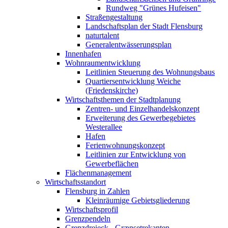
Rundweg "Grünes Hufeisen"
Straßengestaltung
Landschaftsplan der Stadt Flensburg
naturtalent
Generalentwässerungsplan
Innenhafen
Wohnraumentwicklung
Leitlinien Steuerung des Wohnungsbaus
Quartiersentwicklung Weiche
(Friedenskirche)
Wirtschaftsthemen der Stadtplanung
Zentren- und Einzelhandelskonzept
Erweiterung des Gewerbegebietes
Westerallee
Hafen
Ferienwohnungskonzept
Leitlinien zur Entwicklung von
Gewerbeflächen
Flächenmanagement
Wirtschaftsstandort
Flensburg in Zahlen
Kleinräumige Gebietsgliederung
Wirtschaftsprofil
Grenzpendeln
Grenzdreieck - Grænsetrekanten