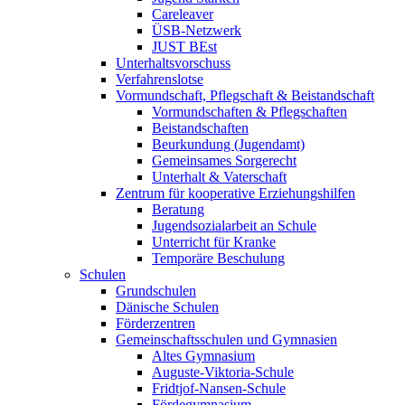
Careleaver
ÜSB-Netzwerk
JUST BEst
Unterhaltsvorschuss
Verfahrenslotse
Vormundschaft, Pflegschaft & Beistandschaft
Vormundschaften & Pflegschaften
Beistandschaften
Beurkundung (Jugendamt)
Gemeinsames Sorgerecht
Unterhalt & Vaterschaft
Zentrum für kooperative Erziehungshilfen
Beratung
Jugendsozialarbeit an Schule
Unterricht für Kranke
Temporäre Beschulung
Schulen
Grundschulen
Dänische Schulen
Förderzentren
Gemeinschaftsschulen und Gymnasien
Altes Gymnasium
Auguste-Viktoria-Schule
Fridtjof-Nansen-Schule
Fördegymnasium