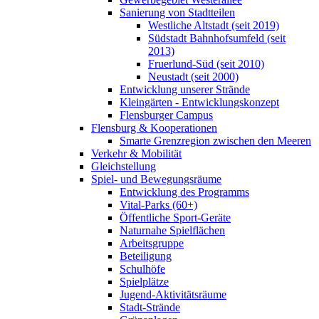
Sanierung von Stadtteilen
Westliche Altstadt (seit 2019)
Südstadt Bahnhofsumfeld (seit
2013)
Fruerlund-Süd (seit 2010)
Neustadt (seit 2000)
Entwicklung unserer Strände
Kleingärten - Entwicklungskonzept
Flensburger Campus
Flensburg & Kooperationen
Smarte Grenzregion zwischen den Meeren
Verkehr & Mobilität
Gleichstellung
Spiel- und Bewegungsräume
Entwicklung des Programms
Vital-Parks (60+)
Öffentliche Sport-Geräte
Naturnahe Spielflächen
Arbeitsgruppe
Beteiligung
Schulhöfe
Spielplätze
Jugend-Aktivitätsräume
Stadt-Strände