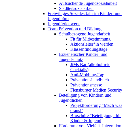
Aufsuchende Jugendsozialarbeit
Stadtteilsozialarbeit
Freiwilliges Soziales Jahr im Kinder- und
Jugendbüro
Jugendferienwerk
Team Prävention und Bildung
Schulbezogene Jugendarbeit
Fit für Mitbestimmung
Aktionsleiter*in werden
Klassenfindungstage
Erzieherischer Kinder- und
Jugendschutz
JiMs Bar (alkoholfreie
Cocktails)
Anti-Mobbing-Tag
Präventionshandbuch
Präventionsmesse
Flensburger Medien Security
Beteiligung von Kindern und
Jugendlichen
Projektförderung "Mach was
draus!"
Broschüre "Beteiligung" für
Kinder & Jugend
Förderung von Vielfalt, Integration