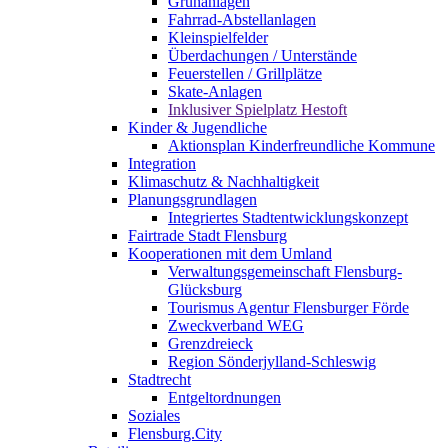
Grünanlagen
Fahrrad-Abstellanlagen
Kleinspielfelder
Überdachungen / Unterstände
Feuerstellen / Grillplätze
Skate-Anlagen
Inklusiver Spielplatz Hestoft
Kinder & Jugendliche
Aktionsplan Kinderfreundliche Kommune
Integration
Klimaschutz & Nachhaltigkeit
Planungsgrundlagen
Integriertes Stadtentwicklungskonzept
Fairtrade Stadt Flensburg
Kooperationen mit dem Umland
Verwaltungsgemeinschaft Flensburg-
Glücksburg
Tourismus Agentur Flensburger Förde
Zweckverband WEG
Grenzdreieck
Region Sönderjylland-Schleswig
Stadtrecht
Entgeltordnungen
Soziales
Flensburg.City