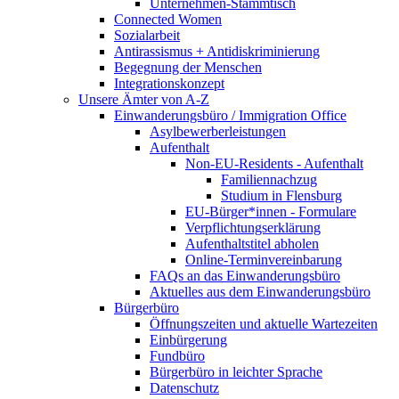
Unternehmen-Stammtisch
Connected Women
Sozialarbeit
Antirassismus + Antidiskriminierung
Begegnung der Menschen
Integrationskonzept
Unsere Ämter von A-Z
Einwanderungsbüro / Immigration Office
Asylbewerberleistungen
Aufenthalt
Non-EU-Residents - Aufenthalt
Familiennachzug
Studium in Flensburg
EU-Bürger*innen - Formulare
Verpflichtungserklärung
Aufenthaltstitel abholen
Online-Terminvereinbarung
FAQs an das Einwanderungsbüro
Aktuelles aus dem Einwanderungsbüro
Bürgerbüro
Öffnungszeiten und aktuelle Wartezeiten
Einbürgerung
Fundbüro
Bürgerbüro in leichter Sprache
Datenschutz