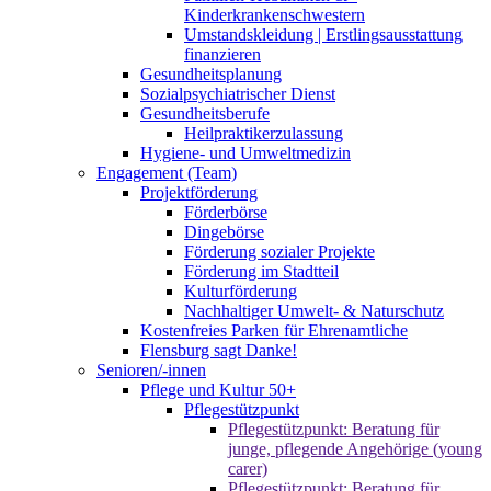
Kinderkrankenschwestern
Umstandskleidung | Erstlingsausstattung
finanzieren
Gesundheitsplanung
Sozialpsychiatrischer Dienst
Gesundheitsberufe
Heilpraktikerzulassung
Hygiene- und Umweltmedizin
Engagement (Team)
Projektförderung
Förderbörse
Dingebörse
Förderung sozialer Projekte
Förderung im Stadtteil
Kulturförderung
Nachhaltiger Umwelt- & Naturschutz
Kostenfreies Parken für Ehrenamtliche
Flensburg sagt Danke!
Senioren/-innen
Pflege und Kultur 50+
Pflegestützpunkt
Pflegestützpunkt: Beratung für
junge, pflegende Angehörige (young
carer)
Pflegestützpunkt: Beratung für