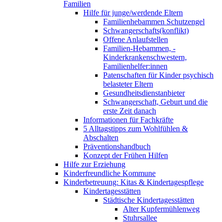
Familien
Hilfe für junge/werdende Eltern
Familienhebammen Schutzengel
Schwangerschafts(konflikt)
Offene Anlaufstellen
Familien-Hebammen, -
Kinderkrankenschwestern,
Familienhelfer:innen
Patenschaften für Kinder psychisch
belasteter Eltern
Gesundheitsdienstanbieter
Schwangerschaft, Geburt und die
erste Zeit danach
Informationen für Fachkräfte
5 Alltagstipps zum Wohlfühlen &
Abschalten
Präventionshandbuch
Konzept der Frühen Hilfen
Hilfe zur Erziehung
Kinderfreundliche Kommune
Kinderbetreuung: Kitas & Kindertagespflege
Kindertagesstätten
Städtische Kindertagesstätten
Alter Kupfermühlenweg
Stuhrsallee