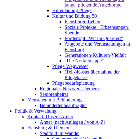
junge, pflegende Angehörige
Hilfeplanung Pflege
Kultur und Bildung 50+
FlensburgerLeben
Soziale Projekte - Erbsensuppen-
Spende
Fördertopf "Wir im Quartier!"
Angebote und Veranstaltungen in
Flensburg
Generationen-Kulturen-Vielfalt
"Die Notfallmappe"
Pflege-Wegweiser
(Teil-)Kostenübernahme der
Pflegekasse
Pflegebedarfsplanung
Regionales Netzwerk Demenz
Seniorenbeirat
Menschen mit Behinderung
Behindertenbeauftragter
Politik & Verwaltung
Kontakt: Unsere Ämter
Ämter (nach Anliegen / von A-Z)
Flensburg & Themen
Stadtbild im Wandel
Gewerbegebiet Westerallee