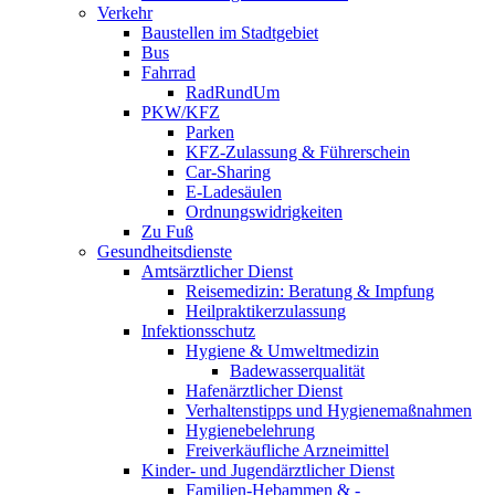
Verkehr
Baustellen im Stadtgebiet
Bus
Fahrrad
RadRundUm
PKW/KFZ
Parken
KFZ-Zulassung & Führerschein
Car-Sharing
E-Ladesäulen
Ordnungswidrigkeiten
Zu Fuß
Gesundheitsdienste
Amtsärztlicher Dienst
Reisemedizin: Beratung & Impfung
Heilpraktikerzulassung
Infektionsschutz
Hygiene & Umweltmedizin
Badewasserqualität
Hafenärztlicher Dienst
Verhaltenstipps und Hygienemaßnahmen
Hygienebelehrung
Freiverkäufliche Arzneimittel
Kinder- und Jugendärztlicher Dienst
Familien-Hebammen & -