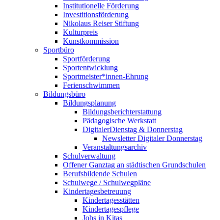
Institutionelle Förderung
Investitionsförderung
Nikolaus Reiser Stiftung
Kulturpreis
Kunstkommission
Sportbüro
Sportförderung
Sportentwicklung
Sportmeister*innen-Ehrung
Ferienschwimmen
Bildungsbüro
Bildungsplanung
Bildungsberichterstattung
Pädagogische Werkstatt
DigitalerDienstag & Donnerstag
Newsletter Digitaler Donnerstag
Veranstaltungsarchiv
Schulverwaltung
Offener Ganztag an städtischen Grundschulen
Berufsbildende Schulen
Schulwege / Schulwegpläne
Kindertagesbetreuung
Kindertagesstätten
Kindertagespflege
Jobs in Kitas