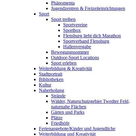
Phänomenta
Jugendzentren & Freizeiteinrichtungen
Sport
Sport treiben
Sportvereine
Sportbox
Flensburg liebt dich Marathon
Sportverband Flensburg
Hallenvergabe
Bewegungssommer
Outdoor-Sport Locations
Sport erleben
Weiterbildung & Kreativität
Stadtportrait
Bibliotheken
Kultur
Naherholung
Strände
Wälder, Naturschutzgebiet Twedter Feld,
naturnahe Flächen
Gärten und Parks
Plätze
Friedhöfe
Ferienangebote/Kinder und Jugendliche
Weiterbildung und Kreativität