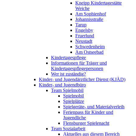
Kneipp Kindertagestätte
Weiche
Am Sophienhof
Johannisstraße
Tarup
Engelsby
Fruerlund
Neustadt
Schwedenheim
Am Ostseebad
Kindertagespflege
Informationen für Träger und
Kindertagespflegepersonen
Wer ist zuständig?
Kinder- und Jugendärztlicher Dienst (KJÄD)
Kinder- und Jugendbüro
Team Spielmobil
Spielmobil
Spielplätze
Spielgeräte- und Materialverleih
Ferienpass für Kinder und
Jugendliche
Flensburger Spielenacht
Team Sozialarbeit
Aktuelles aus diesem Bereich