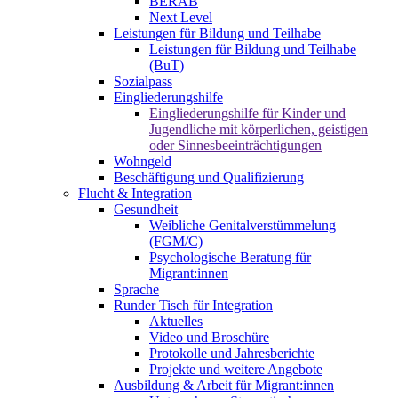
BERAB
Next Level
Leistungen für Bildung und Teilhabe
Leistungen für Bildung und Teilhabe
(BuT)
Sozialpass
Eingliederungshilfe
Eingliederungshilfe für Kinder und
Jugendliche mit körperlichen, geistigen
oder Sinnesbeeinträchtigungen
Wohngeld
Beschäftigung und Qualifizierung
Flucht & Integration
Gesundheit
Weibliche Genitalverstümmelung
(FGM/C)
Psychologische Beratung für
Migrant:innen
Sprache
Runder Tisch für Integration
Aktuelles
Video und Broschüre
Protokolle und Jahresberichte
Projekte und weitere Angebote
Ausbildung & Arbeit für Migrant:innen