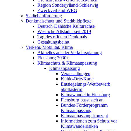
Region Sønderjylland-Schleswig
Zweckverband WEG
Städtebauförderung
Denkmalschutz und Stadtbildpflege
Deutsch-Dänische Kulturachse
Westliche Altstadt - seit 2019
Tag des offenen Denkmals
Gestaltungsbeirat
Verkehr, Mobilität, Klima
Aktuelles aus der Verkehrsplanung
Flensburg 2030+
Klimaschutz & Klimaanpassung
Klimaanpassung
Veranstaltungen
Kühle-Orte-Karte
Entsiegelungs-Wettbewerb
abpflastern!
Klimawandel in Flensburg
Flensburg passt sich an
Bundes-Förderprogramm
Klimaanpassung
Klimaanpassungskonzept
Informationen zum Schutz vor
Klimawandelrisiken