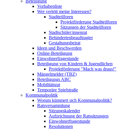
Beteiligung
Vorhabenliste
Wer vertritt meine Interessen?
Stadtteilforen
Projektförderung Stadtteilforen
Sitzungen der Stadtteilforen
Stadtschüler:innenrat
Behindertenbeauftragter
Gestaltungsbeirat
Ideen und Beschwerden
Online-Beteiligung
Einwohnerfragestunde
Beteiligung von Kindern & Jugendlichen
Projektförderung "Mach was draus!"
Mängelmelder (TBZ)
Beteiligungs ABC
Mobilitätsrat
Temporäre Spielstraße
Kommunalpolitik
Worum kümmert sich Kommunalpolitik?
Ratsversammlung
Sitzungskalender
Aufzeichnung der Ratssitzungen
Einwohnerfragestunde
Resolutionen