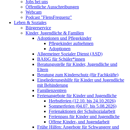
Jobs bei uns
Öffentliche Ausschreibungen
Webcam
Podcast "FlensFrequenz"
Leben & Soziales
Bürgerservice
Kinder, Jugendliche & Familien
Adoptionen und Pflegekinder
Pflegekinder aufnehmen
Adoptionen
Allgemeiner Sozialer Dienst (ASD)
BAföG für Schüler*innen
Beratungsstelle für Kinder, Jugendliche und
Eltern
Beratung zum Kinderschutz (für Fachkräfte)
Eingliederungshilfe für Kinder und Jugendliche
mit Behinderung
Familienzentren
Ferienangebote für Kinder und Jugendliche
Herbstferien (12.10. bis 24.10.2026)
Sommerferien (04.07. bis 5.08.2026)
Ferienaktionen der Schulsozialarbeit
Ferienpass für Kinder und Jugendliche
Offene Kinder- und Jugendarbeit
Frühe Hilfen: Angebote für Schwangere und