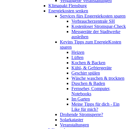
Vergangene Veranstaltungen
Klimapakt Flensburg
Energiekosten senken
Services fürs Engergiekosten sparen
Verbraucherzentrale SH
Kostenloser Stromspar-Check
Messgeräte der Stadtwerke
ausleihen
Kevins Tipps zum EnergieKosten
sparen
Heizen
Lüften
Kochen & Backen
Kühl- & Gefriergeräte
Geschirr spülen
Wäsche waschen & trocknen
Duschen & Baden
Fernseher, Computer,
Notebooks
Im Garten
Meine Tipps für dich - Ein
Like für mich?
Drohende Stromsperre?
Solarkataster
Veranstaltungen