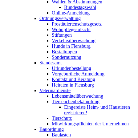
Wahlen & Abstimmungen
Bundestagswahl
Online-Anmeldung
Ordnungsverwaltung
Prostituiertenschutzgesetz
Wohnpflegeaufsicht
Stiftungen
Verkehrsüberwachung
Hunde in Flensburg
Bestattungen
Sondernutzung
Standesamt
Urkundenbestellung
Vorgeburtliche Anmeldung
Kontakt und Beratung
Heiraten in Flensburg
Veterinärdienste
Lebensmittelüberwachung
Tierseuchenbekämpfung
Eingereiste Heim- und Haustieren
registrieren!
Tierschutz
Mitwirkungspflichten der Unternehmen
Bauordnung
Baulasten