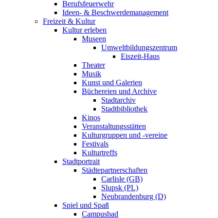
Berufsfeuerwehr
Ideen- & Beschwerdemanagement
Freizeit & Kultur
Kultur erleben
Museen
Umweltbildungszentrum
Eiszeit-Haus
Theater
Musik
Kunst und Galerien
Büchereien und Archive
Stadtarchiv
Stadtbibliothek
Kinos
Veranstaltungsstätten
Kulturgruppen und -vereine
Festivals
Kulturtreffs
Stadtportrait
Städtepartnerschaften
Carlisle (GB)
Slupsk (PL)
Neubrandenburg (D)
Spiel und Spaß
Campusbad