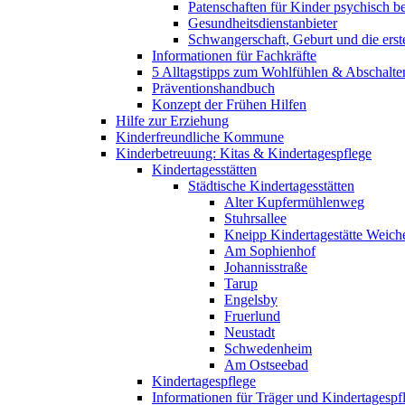
Patenschaften für Kinder psychisch bel
Gesundheitsdienstanbieter
Schwangerschaft, Geburt und die erst
Informationen für Fachkräfte
5 Alltagstipps zum Wohlfühlen & Abschalte
Präventionshandbuch
Konzept der Frühen Hilfen
Hilfe zur Erziehung
Kinderfreundliche Kommune
Kinderbetreuung: Kitas & Kindertagespflege
Kindertagesstätten
Städtische Kindertagesstätten
Alter Kupfermühlenweg
Stuhrsallee
Kneipp Kindertagestätte Weich
Am Sophienhof
Johannisstraße
Tarup
Engelsby
Fruerlund
Neustadt
Schwedenheim
Am Ostseebad
Kindertagespflege
Informationen für Träger und Kindertagespf