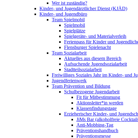
Wer ist zuständig?
Kinder- und Jugendärztlicher Dienst (KJÄD)
Kinder- und Jugendbüro
Team Spielmobil
Spielmobil
Spielplätze
Spielgeräte- und Materialverleih
Ferienpass für Kinder und Jugendlich
Flensburger Spielenacht
Team Sozialarbeit
Aktuelles aus diesem Bereich
Aufsuchende Jugendsozialarbeit
Stadtteilsozialarbeit
Freiwilliges Soziales Jahr im Kinder- und 
Jugendferienwerk
Team Prävention und Bildung
Schulbezogene Jugendarbeit
Fit für Mitbestimmung
Aktionsleiter*in werden
Klassenfindungstage
Erzieherischer Kinder- und Jugendsch
JiMs Bar (alkoholfreie Cocktail
Anti-Mobbing-Tag
Präventionshandbuch
Präventionsmesse