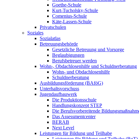
Goethe-Schule
Kurt-Tucholsky-Schule
Comenius-Schule
Käte-Lassen-Schule
Privatschulen
Soziales
Sozialatlas
Betreuungsbehörde
Gesetzliche Betreuung und Vorsorge
Beglaubigungen
Berufsbetreuer werden
Wohn-, Obdachlosenhilfe und Schuldnerberatung
Wohn- und Obdachlosenhilfe
Schuldnerberatung
Ausbildungsförderung (BAföG)
Unterhaltsvorschuss
Jugendaufbauwerk
Die Produktionsschule
Handlungskonzept STEP
Die Berufsvorbereitende Bildungsmaßnahm
Das Assessmentcenter
BERAB
Next Level
Leistungen für Bildung und Teilhabe
Leistungen für Bildung und Teilhabe (BuT)