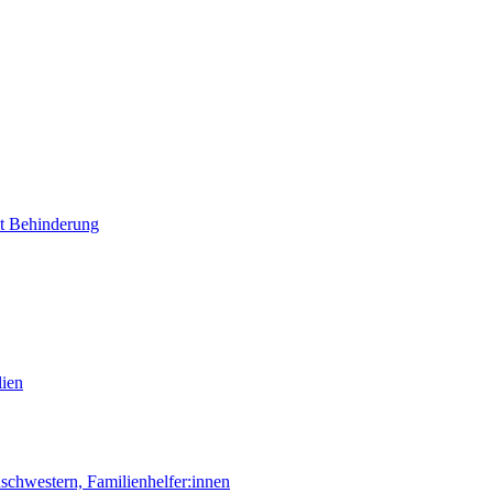
it Behinderung
lien
chwestern, Familienhelfer:innen