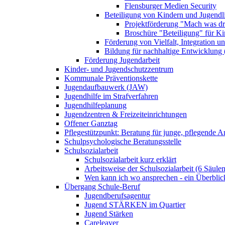
Flensburger Medien Security
Beteiligung von Kindern und Jugendl
Projektförderung "Mach was dr
Broschüre "Beteiligung" für K
Förderung von Vielfalt, Integration u
Bildung für nachhaltige Entwicklung
Förderung Jugendarbeit
Kinder- und Jugendschutzzentrum
Kommunale Präventionskette
Jugendaufbauwerk (JAW)
Jugendhilfe im Strafverfahren
Jugendhilfeplanung
Jugendzentren & Freizeiteinrichtungen
Offener Ganztag
Pflegestützpunkt: Beratung für junge, pflegende 
Schulpsychologische Beratungsstelle
Schulsozialarbeit
Schulsozialarbeit kurz erklärt
Arbeitsweise der Schulsozialarbeit (6 Säulen
Wen kann ich wo ansprechen - ein Überblic
Übergang Schule-Beruf
Jugendberufsagentur
Jugend STÄRKEN im Quartier
Jugend Stärken
Careleaver