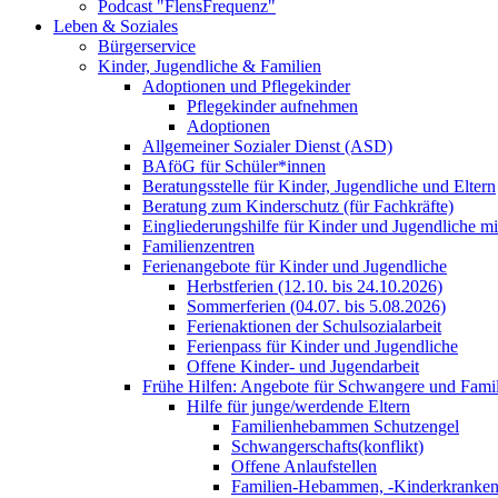
Podcast "FlensFrequenz"
Leben & Soziales
Bürgerservice
Kinder, Jugendliche & Familien
Adoptionen und Pflegekinder
Pflegekinder aufnehmen
Adoptionen
Allgemeiner Sozialer Dienst (ASD)
BAföG für Schüler*innen
Beratungsstelle für Kinder, Jugendliche und Eltern
Beratung zum Kinderschutz (für Fachkräfte)
Eingliederungshilfe für Kinder und Jugendliche m
Familienzentren
Ferienangebote für Kinder und Jugendliche
Herbstferien (12.10. bis 24.10.2026)
Sommerferien (04.07. bis 5.08.2026)
Ferienaktionen der Schulsozialarbeit
Ferienpass für Kinder und Jugendliche
Offene Kinder- und Jugendarbeit
Frühe Hilfen: Angebote für Schwangere und Fami
Hilfe für junge/werdende Eltern
Familienhebammen Schutzengel
Schwangerschafts(konflikt)
Offene Anlaufstellen
Familien-Hebammen, -Kinderkrankens