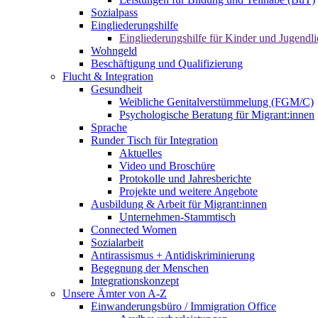
Sozialpass
Eingliederungshilfe
Eingliederungshilfe für Kinder und Jugendli
Wohngeld
Beschäftigung und Qualifizierung
Flucht & Integration
Gesundheit
Weibliche Genitalverstümmelung (FGM/C)
Psychologische Beratung für Migrant:innen
Sprache
Runder Tisch für Integration
Aktuelles
Video und Broschüre
Protokolle und Jahresberichte
Projekte und weitere Angebote
Ausbildung & Arbeit für Migrant:innen
Unternehmen-Stammtisch
Connected Women
Sozialarbeit
Antirassismus + Antidiskriminierung
Begegnung der Menschen
Integrationskonzept
Unsere Ämter von A-Z
Einwanderungsbüro / Immigration Office