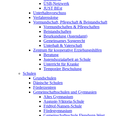
ÜSB-Netzwerk
JUST BEst
Unterhaltsvorschuss
Verfahrenslotse
Vormundschaft, Pflegschaft & Beistandschaft
Vormundschaften & Pflegschaften
Beistandschaften
Beurkundung (Jugendamt)
Gemeinsames Sorgerecht
Unterhalt & Vaterschaft
Zentrum für kooperative Erziehungshilfen
Beratung
Jugendsozialarbeit an Schule
Unterricht für Kranke
Temporäre Beschulung
Schulen
Grundschulen
Dänische Schulen
Förderzentren
Gemeinschaftsschulen und Gymnasien
Altes Gymnasium
Auguste-Viktoria-Schule
Fridtjof-Nansen-Schule
Fördegymnasium
Gemeinschaftsschule Flensburg-West