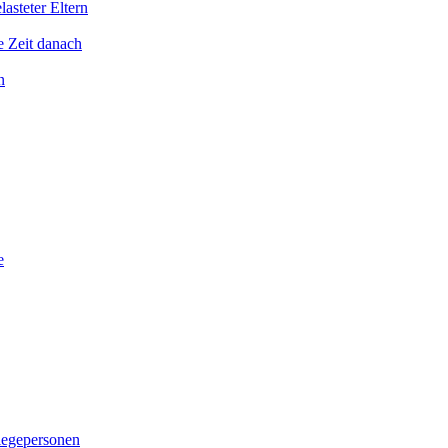
asteter Eltern
e Zeit danach
n
e
legepersonen