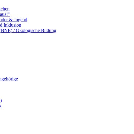
ichen
aus!"
inder & Jugend
nd Inklusion
 (BNE) / Ökologische Bildung
Angehörige
)
k