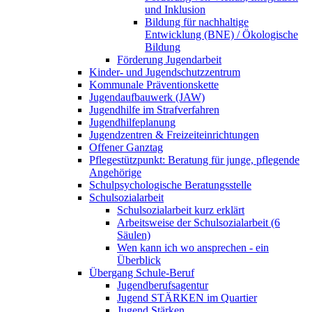
und Inklusion
Bildung für nachhaltige
Entwicklung (BNE) / Ökologische
Bildung
Förderung Jugendarbeit
Kinder- und Jugendschutzzentrum
Kommunale Präventionskette
Jugendaufbauwerk (JAW)
Jugendhilfe im Strafverfahren
Jugendhilfeplanung
Jugendzentren & Freizeiteinrichtungen
Offener Ganztag
Pflegestützpunkt: Beratung für junge, pflegende
Angehörige
Schulpsychologische Beratungsstelle
Schulsozialarbeit
Schulsozialarbeit kurz erklärt
Arbeitsweise der Schulsozialarbeit (6
Säulen)
Wen kann ich wo ansprechen - ein
Überblick
Übergang Schule-Beruf
Jugendberufsagentur
Jugend STÄRKEN im Quartier
Jugend Stärken