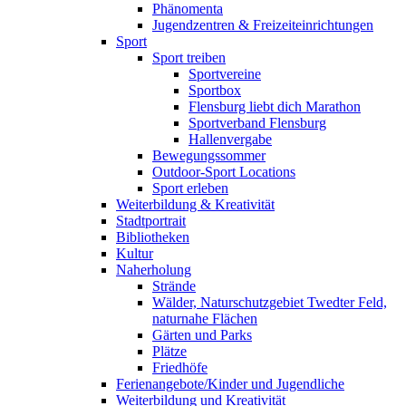
Phänomenta
Jugendzentren & Freizeiteinrichtungen
Sport
Sport treiben
Sportvereine
Sportbox
Flensburg liebt dich Marathon
Sportverband Flensburg
Hallenvergabe
Bewegungssommer
Outdoor-Sport Locations
Sport erleben
Weiterbildung & Kreativität
Stadtportrait
Bibliotheken
Kultur
Naherholung
Strände
Wälder, Naturschutzgebiet Twedter Feld,
naturnahe Flächen
Gärten und Parks
Plätze
Friedhöfe
Ferienangebote/Kinder und Jugendliche
Weiterbildung und Kreativität