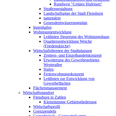
Rundweg "Grünes Hufeisen"
Straßengestaltung
Landschaftsplan der Stadt Flensburg
naturtalent
Generalentwässerungsplan
Innenhafen
Wohnraumentwicklung
Leitlinien Steuerung des Wohnungsbaus
Quartiersentwicklung Weiche
(Friedenskirche)
Wirtschaftsthemen der Stadtplanung
Zentren- und Einzelhandelskonzept
Erweiterung des Gewerbegebietes
Westerallee
Hafen
Ferienwohnungskonzept
Leitlinien zur Entwicklung von
Gewerbeflächen
Flächenmanagement
Wirtschaftsstandort
Flensburg in Zahlen
Kleinräumige Gebietsgliederung
Wirtschaftsprofil
Grenzpendeln
Grenzdreieck - Grænsetrekanten