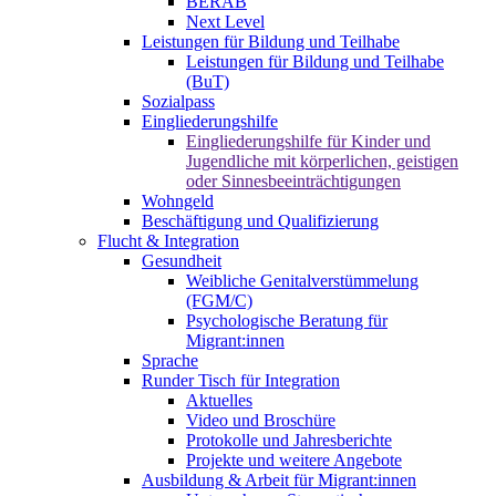
BERAB
Next Level
Leistungen für Bildung und Teilhabe
Leistungen für Bildung und Teilhabe
(BuT)
Sozialpass
Eingliederungshilfe
Eingliederungshilfe für Kinder und
Jugendliche mit körperlichen, geistigen
oder Sinnesbeeinträchtigungen
Wohngeld
Beschäftigung und Qualifizierung
Flucht & Integration
Gesundheit
Weibliche Genitalverstümmelung
(FGM/C)
Psychologische Beratung für
Migrant:innen
Sprache
Runder Tisch für Integration
Aktuelles
Video und Broschüre
Protokolle und Jahresberichte
Projekte und weitere Angebote
Ausbildung & Arbeit für Migrant:innen