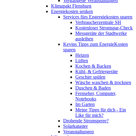
Vergangene Veranstaltungen
Klimapakt Flensburg
Energiekosten senken
Services fürs Engergiekosten sparen
Verbraucherzentrale SH
Kostenloser Stromspar-Check
Messgeräte der Stadtwerke
ausleihen
Kevins Tipps zum EnergieKosten
sparen
Heizen
Lüften
Kochen & Backen
Kühl- & Gefriergeräte
Geschirr spülen
Wäsche waschen & trocknen
Duschen & Baden
Fernseher, Computer,
Notebooks
Im Garten
Meine Tipps für dich - Ein
Like für mich?
Drohende Stromsperre?
Solarkataster
Veranstaltungen