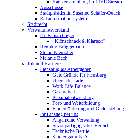
Ratsversammlung im LIVE Stream
Ausschüsse
Stadtpräsidentin Susanne Schäfer-Quäck
Ratsinformationssystem
Stadtrecht
Verwaltungsvorstand
Dr. Fabian Geyer
"Klönschnack & Klartext"
Henning Brüggemann
Stefan Niemöller
Melanie Bach
Job und Karriere
Flensburg als Arbeitgeber
Gute Gründe für Flensburg
Übersichtskarte
Work-Life-Balance
Gesundheit
Personalentwicklung
Fort- und Weiterbildung
Frauenförderung und Gleichstellung
Ihr Einstieg bei uns
Allgemeine Verwaltung
Sozialpädagogischer Bereich
Technische Berufe
Studiengang B. A.