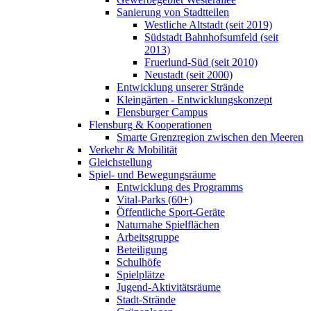
Sanierung von Stadtteilen
Westliche Altstadt (seit 2019)
Südstadt Bahnhofsumfeld (seit
2013)
Fruerlund-Süd (seit 2010)
Neustadt (seit 2000)
Entwicklung unserer Strände
Kleingärten - Entwicklungskonzept
Flensburger Campus
Flensburg & Kooperationen
Smarte Grenzregion zwischen den Meeren
Verkehr & Mobilität
Gleichstellung
Spiel- und Bewegungsräume
Entwicklung des Programms
Vital-Parks (60+)
Öffentliche Sport-Geräte
Naturnahe Spielflächen
Arbeitsgruppe
Beteiligung
Schulhöfe
Spielplätze
Jugend-Aktivitätsräume
Stadt-Strände