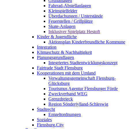
Grünanlagen
Fahrrad-Abstellanlagen
Kleinspielfelder
Überdachungen / Unterstände
Feuerstellen / Grillplätze
Skate-Anlagen
Inklusiver Spielplatz Hestoft
Kinder & Jugendliche
Aktionsplan Kinderfreundliche Kommune
Integration
Klimaschutz & Nachhaltigkeit
Planungsgrundlagen
Integriertes Stadtentwicklungskonzept
Fairtrade Stadt Flensburg
Kooperationen mit dem Umland
Verwaltungsgemeinschaft Flensburg-
Glücksburg
Tourismus Agentur Flensburger Förde
Zweckverband WEG
Grenzdreieck
Region Sönderjylland-Schleswig
Stadtrecht
Entgeltordnungen
Soziales
Flensburg.City