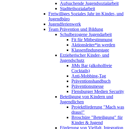
Aufsuchende Jugendsozialarbeit
Stadtteilsozialarbeit
Freiwilliges Soziales Jahr im Kinder- und
Jugendbüro
Jugendferienwerk
Team Prävention und Bildung
Schulbezogene Jugendarbeit
Fit für Mitbestimmung
Aktionsleiter*in werden
Klassenfindungstage
Erzieherischer Kinder- und
Jugendschutz
JiMs Bar (alkoholfreie
Cocktails)
Anti-Mobbing-Tag
Präventionshandbuch
Präventionsmesse
Flensburger Medien Security
Beteiligung von Kindern und
Jugendlichen
Projektförderung "Mach was
draus!"
Broschüre "Beteiligung" für
Kinder & Jugend
Förderung von Vielfalt, Integration