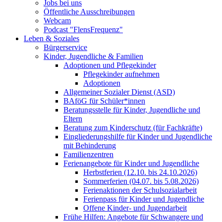
Jobs bei uns
Öffentliche Ausschreibungen
Webcam
Podcast "FlensFrequenz"
Leben & Soziales
Bürgerservice
Kinder, Jugendliche & Familien
Adoptionen und Pflegekinder
Pflegekinder aufnehmen
Adoptionen
Allgemeiner Sozialer Dienst (ASD)
BAföG für Schüler*innen
Beratungsstelle für Kinder, Jugendliche und
Eltern
Beratung zum Kinderschutz (für Fachkräfte)
Eingliederungshilfe für Kinder und Jugendliche
mit Behinderung
Familienzentren
Ferienangebote für Kinder und Jugendliche
Herbstferien (12.10. bis 24.10.2026)
Sommerferien (04.07. bis 5.08.2026)
Ferienaktionen der Schulsozialarbeit
Ferienpass für Kinder und Jugendliche
Offene Kinder- und Jugendarbeit
Frühe Hilfen: Angebote für Schwangere und