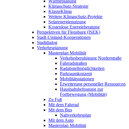
Wärmeplanung
Klimaschutz-Strategie
KlasseKlima
Weitere Klimaschutz-Projekte
Solarenergienutzung
Kostenlose Energieberatung
Perspektiven für Flensburg (ISEK)
Stadt-Umland-Kooperationen
Stadtdialog
Verkehrsplanung
Masterplan Mobilität
Verkehrsberuhigung Norderstraße
Fahrradstraßen
Radabstellmöglichkeiten
Parkraumkonzept
Mobilitätsstationen
Erweiterung personeller Ressourcen
Haushaltsbefragung zur
Fortbewegung (Mobilität)
Zu Fuß
Mit dem Fahrrad
Mit dem Bus
Nahverkehrsplan
Mit dem Auto
Masterplan Mobilität