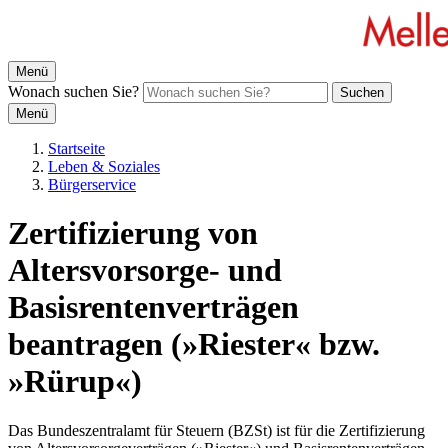
Menü
Wonach suchen Sie?
Suchen
Menü
Startseite
Leben & Soziales
Bürgerservice
Zertifizierung von
Altersvorsorge- und
Basisrentenverträgen
beantragen (»Riester« bzw.
»Rürup«)
Das Bundeszentralamt für Steuern (BZSt) ist für die Zertifizierung