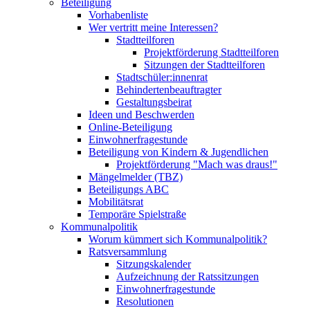
Beteiligung
Vorhabenliste
Wer vertritt meine Interessen?
Stadtteilforen
Projektförderung Stadtteilforen
Sitzungen der Stadtteilforen
Stadtschüler:innenrat
Behindertenbeauftragter
Gestaltungsbeirat
Ideen und Beschwerden
Online-Beteiligung
Einwohnerfragestunde
Beteiligung von Kindern & Jugendlichen
Projektförderung "Mach was draus!"
Mängelmelder (TBZ)
Beteiligungs ABC
Mobilitätsrat
Temporäre Spielstraße
Kommunalpolitik
Worum kümmert sich Kommunalpolitik?
Ratsversammlung
Sitzungskalender
Aufzeichnung der Ratssitzungen
Einwohnerfragestunde
Resolutionen