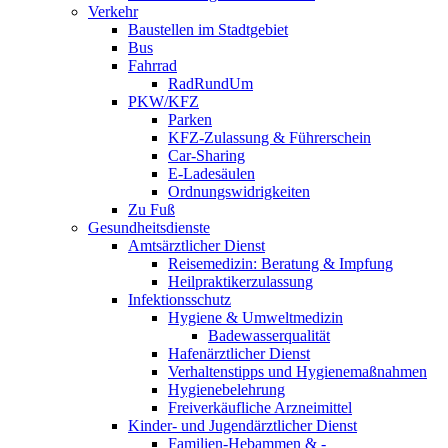
Verkehr
Baustellen im Stadtgebiet
Bus
Fahrrad
RadRundUm
PKW/KFZ
Parken
KFZ-Zulassung & Führerschein
Car-Sharing
E-Ladesäulen
Ordnungswidrigkeiten
Zu Fuß
Gesundheitsdienste
Amtsärztlicher Dienst
Reisemedizin: Beratung & Impfung
Heilpraktikerzulassung
Infektionsschutz
Hygiene & Umweltmedizin
Badewasserqualität
Hafenärztlicher Dienst
Verhaltenstipps und Hygienemaßnahmen
Hygienebelehrung
Freiverkäufliche Arzneimittel
Kinder- und Jugendärztlicher Dienst
Familien-Hebammen & -