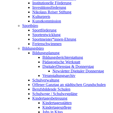
Institutionelle Förderung
Investitionsförderung
Nikolaus Reiser Stiftung
Kulturpreis
Kunstkommission
Sportbüro
Sportförderung
Sportentwicklung
Sportmeister*innen-Ehrung
Ferienschwimmen
Bildungsbüro
Bildungsplanung
Bildungsberichterstattung
Pädagogische Werkstatt
DigitalerDienstag & Donnerstag
Newsletter Digitaler Donnerstag
Veranstaltungsarchiv
Schulverwaltung
Offener Ganztag an städtischen Grundschulen
Berufsbildende Schulen
Schulwege / Schulwegpläne
Kindertagesbetreuung
Kindertagesstätten
Kindertagespflege
Jobs in Kitas