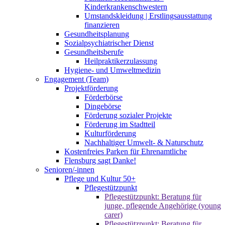
Kinderkrankenschwestern
Umstandskleidung | Erstlingsausstattung
finanzieren
Gesundheitsplanung
Sozialpsychiatrischer Dienst
Gesundheitsberufe
Heilpraktikerzulassung
Hygiene- und Umweltmedizin
Engagement (Team)
Projektförderung
Förderbörse
Dingebörse
Förderung sozialer Projekte
Förderung im Stadtteil
Kulturförderung
Nachhaltiger Umwelt- & Naturschutz
Kostenfreies Parken für Ehrenamtliche
Flensburg sagt Danke!
Senioren/-innen
Pflege und Kultur 50+
Pflegestützpunkt
Pflegestützpunkt: Beratung für
junge, pflegende Angehörige (young
carer)
Pflegestützpunkt: Beratung für