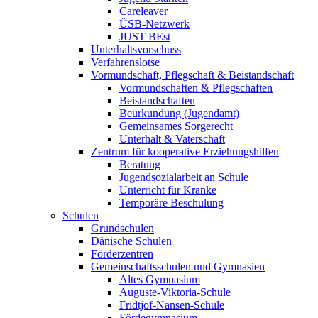
Careleaver
ÜSB-Netzwerk
JUST BEst
Unterhaltsvorschuss
Verfahrenslotse
Vormundschaft, Pflegschaft & Beistandschaft
Vormundschaften & Pflegschaften
Beistandschaften
Beurkundung (Jugendamt)
Gemeinsames Sorgerecht
Unterhalt & Vaterschaft
Zentrum für kooperative Erziehungshilfen
Beratung
Jugendsozialarbeit an Schule
Unterricht für Kranke
Temporäre Beschulung
Schulen
Grundschulen
Dänische Schulen
Förderzentren
Gemeinschaftsschulen und Gymnasien
Altes Gymnasium
Auguste-Viktoria-Schule
Fridtjof-Nansen-Schule
Fördegymnasium