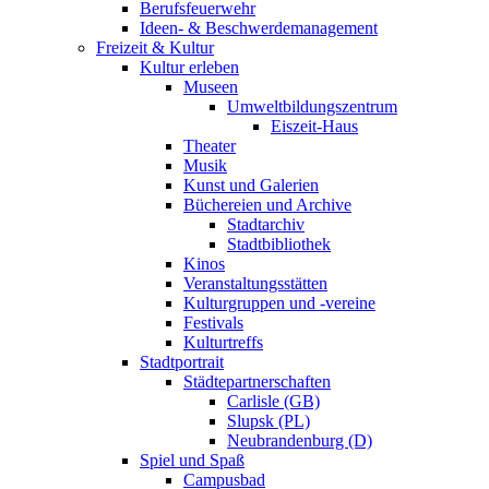
Berufsfeuerwehr
Ideen- & Beschwerdemanagement
Freizeit & Kultur
Kultur erleben
Museen
Umweltbildungszentrum
Eiszeit-Haus
Theater
Musik
Kunst und Galerien
Büchereien und Archive
Stadtarchiv
Stadtbibliothek
Kinos
Veranstaltungsstätten
Kulturgruppen und -vereine
Festivals
Kulturtreffs
Stadtportrait
Städtepartnerschaften
Carlisle (GB)
Slupsk (PL)
Neubrandenburg (D)
Spiel und Spaß
Campusbad