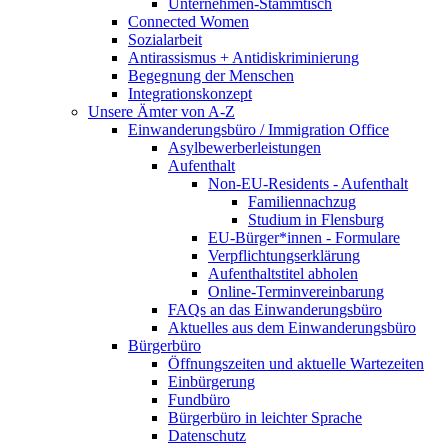
Unternehmen-Stammtisch
Connected Women
Sozialarbeit
Antirassismus + Antidiskriminierung
Begegnung der Menschen
Integrationskonzept
Unsere Ämter von A-Z
Einwanderungsbüro / Immigration Office
Asylbewerberleistungen
Aufenthalt
Non-EU-Residents - Aufenthalt
Familiennachzug
Studium in Flensburg
EU-Bürger*innen - Formulare
Verpflichtungserklärung
Aufenthaltstitel abholen
Online-Terminvereinbarung
FAQs an das Einwanderungsbüro
Aktuelles aus dem Einwanderungsbüro
Bürgerbüro
Öffnungszeiten und aktuelle Wartezeiten
Einbürgerung
Fundbüro
Bürgerbüro in leichter Sprache
Datenschutz