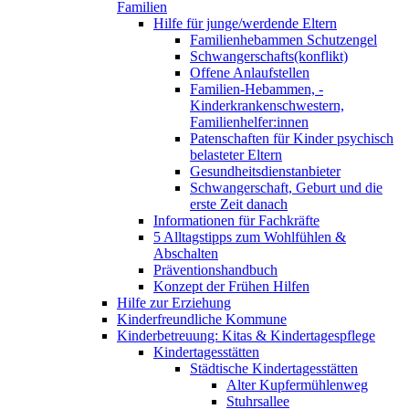
Familien
Hilfe für junge/werdende Eltern
Familienhebammen Schutzengel
Schwangerschafts(konflikt)
Offene Anlaufstellen
Familien-Hebammen, -
Kinderkrankenschwestern,
Familienhelfer:innen
Patenschaften für Kinder psychisch
belasteter Eltern
Gesundheitsdienstanbieter
Schwangerschaft, Geburt und die
erste Zeit danach
Informationen für Fachkräfte
5 Alltagstipps zum Wohlfühlen &
Abschalten
Präventionshandbuch
Konzept der Frühen Hilfen
Hilfe zur Erziehung
Kinderfreundliche Kommune
Kinderbetreuung: Kitas & Kindertagespflege
Kindertagesstätten
Städtische Kindertagesstätten
Alter Kupfermühlenweg
Stuhrsallee