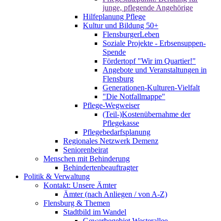
junge, pflegende Angehörige
Hilfeplanung Pflege
Kultur und Bildung 50+
FlensburgerLeben
Soziale Projekte - Erbsensuppen-
Spende
Fördertopf "Wir im Quartier!"
Angebote und Veranstaltungen in
Flensburg
Generationen-Kulturen-Vielfalt
"Die Notfallmappe"
Pflege-Wegweiser
(Teil-)Kostenübernahme der
Pflegekasse
Pflegebedarfsplanung
Regionales Netzwerk Demenz
Seniorenbeirat
Menschen mit Behinderung
Behindertenbeauftragter
Politik & Verwaltung
Kontakt: Unsere Ämter
Ämter (nach Anliegen / von A-Z)
Flensburg & Themen
Stadtbild im Wandel
Gewerbegebiet Westerallee