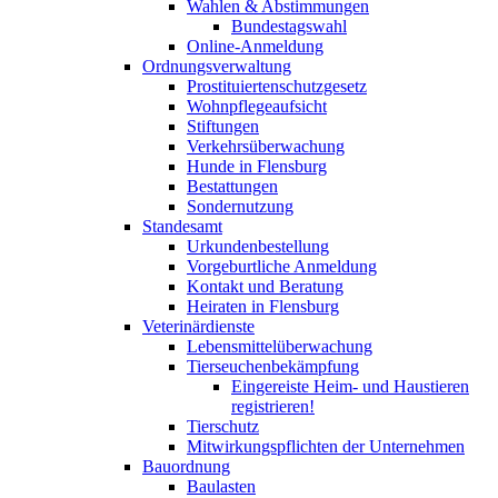
Wahlen & Abstimmungen
Bundestagswahl
Online-Anmeldung
Ordnungsverwaltung
Prostituiertenschutzgesetz
Wohnpflegeaufsicht
Stiftungen
Verkehrsüberwachung
Hunde in Flensburg
Bestattungen
Sondernutzung
Standesamt
Urkundenbestellung
Vorgeburtliche Anmeldung
Kontakt und Beratung
Heiraten in Flensburg
Veterinärdienste
Lebensmittelüberwachung
Tierseuchenbekämpfung
Eingereiste Heim- und Haustieren
registrieren!
Tierschutz
Mitwirkungspflichten der Unternehmen
Bauordnung
Baulasten