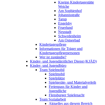
Kneipp Kindertagestätte
Weiche
Am Sophienhof
Johannisstraße
Tarup
Engelsby
Fruerlund
Neustadt
Schwedenheim
Am Ostseebad
Kindertagespflege
Informationen für Träger und
Kindertagespflegepersonen
Wer ist zuständig?
Kinder- und Jugendärztlicher Dienst (KJÄD)
Kinder- und Jugendbüro
Team Spielmobil
Spielmobil
Spielplätze
Spielgeräte- und Materialverleih
Ferienpass für Kinder und
Jugendliche
Flensburger Spielenacht
Team Sozialarbeit
Aktuelles aus diesem Bereich