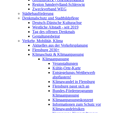
Region Sønderjylland-Schleswig
Zweckverband WEG
Städtebauförderung
Denkmalschutz und Stadtbildpflege
Deutsch-Dänische Kulturachse
Westliche Altstadt - seit 2019
Tag des offenen Denkmals
Gestaltungsbeirat
Verkehr, Mobilität, Klima
Aktuelles aus der Verkehrsplanung
Flensburg 2030+
Klimaschutz & Klimaanpassung
Klimaanpassung
Veranstaltungen
Kühle-Orte-Karte
Entsiegelungs-Wettbewerb
abpflastern!
Klimawandel in Flensburg
Flensburg passt sich an
Bundes-Förderprogramm
Klimaanpassung
Klimaanpassungskonzept
Informationen zum Schutz vor
Klimawandelrisiken