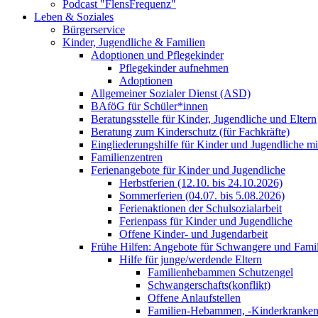
Podcast "FlensFrequenz"
Leben & Soziales
Bürgerservice
Kinder, Jugendliche & Familien
Adoptionen und Pflegekinder
Pflegekinder aufnehmen
Adoptionen
Allgemeiner Sozialer Dienst (ASD)
BAföG für Schüler*innen
Beratungsstelle für Kinder, Jugendliche und Eltern
Beratung zum Kinderschutz (für Fachkräfte)
Eingliederungshilfe für Kinder und Jugendliche m
Familienzentren
Ferienangebote für Kinder und Jugendliche
Herbstferien (12.10. bis 24.10.2026)
Sommerferien (04.07. bis 5.08.2026)
Ferienaktionen der Schulsozialarbeit
Ferienpass für Kinder und Jugendliche
Offene Kinder- und Jugendarbeit
Frühe Hilfen: Angebote für Schwangere und Fami
Hilfe für junge/werdende Eltern
Familienhebammen Schutzengel
Schwangerschafts(konflikt)
Offene Anlaufstellen
Familien-Hebammen, -Kinderkrankens