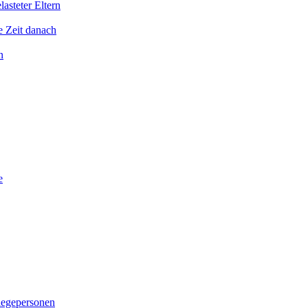
asteter Eltern
e Zeit danach
n
e
legepersonen