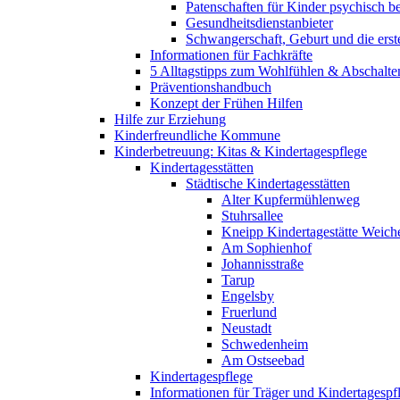
Patenschaften für Kinder psychisch bel
Gesundheitsdienstanbieter
Schwangerschaft, Geburt und die erst
Informationen für Fachkräfte
5 Alltagstipps zum Wohlfühlen & Abschalte
Präventionshandbuch
Konzept der Frühen Hilfen
Hilfe zur Erziehung
Kinderfreundliche Kommune
Kinderbetreuung: Kitas & Kindertagespflege
Kindertagesstätten
Städtische Kindertagesstätten
Alter Kupfermühlenweg
Stuhrsallee
Kneipp Kindertagestätte Weich
Am Sophienhof
Johannisstraße
Tarup
Engelsby
Fruerlund
Neustadt
Schwedenheim
Am Ostseebad
Kindertagespflege
Informationen für Träger und Kindertagespf