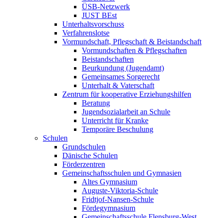
ÜSB-Netzwerk
JUST BEst
Unterhaltsvorschuss
Verfahrenslotse
Vormundschaft, Pflegschaft & Beistandschaft
Vormundschaften & Pflegschaften
Beistandschaften
Beurkundung (Jugendamt)
Gemeinsames Sorgerecht
Unterhalt & Vaterschaft
Zentrum für kooperative Erziehungshilfen
Beratung
Jugendsozialarbeit an Schule
Unterricht für Kranke
Temporäre Beschulung
Schulen
Grundschulen
Dänische Schulen
Förderzentren
Gemeinschaftsschulen und Gymnasien
Altes Gymnasium
Auguste-Viktoria-Schule
Fridtjof-Nansen-Schule
Fördegymnasium
Gemeinschaftsschule Flensburg-West