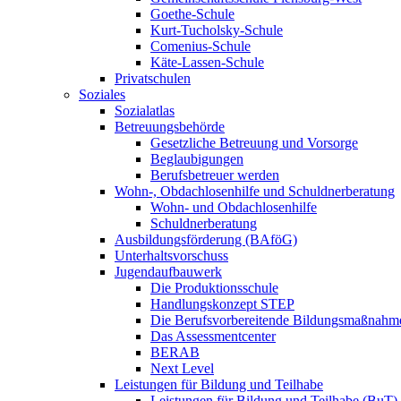
Goethe-Schule
Kurt-Tucholsky-Schule
Comenius-Schule
Käte-Lassen-Schule
Privatschulen
Soziales
Sozialatlas
Betreuungsbehörde
Gesetzliche Betreuung und Vorsorge
Beglaubigungen
Berufsbetreuer werden
Wohn-, Obdachlosenhilfe und Schuldnerberatung
Wohn- und Obdachlosenhilfe
Schuldnerberatung
Ausbildungsförderung (BAföG)
Unterhaltsvorschuss
Jugendaufbauwerk
Die Produktionsschule
Handlungskonzept STEP
Die Berufsvorbereitende Bildungsmaßnahm
Das Assessmentcenter
BERAB
Next Level
Leistungen für Bildung und Teilhabe
Leistungen für Bildung und Teilhabe (BuT)