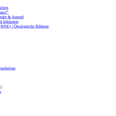
ichen
aus!"
inder & Jugend
nd Inklusion
 (BNE) / Ökologische Bildung
Angehörige
)
k