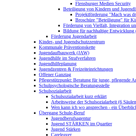
Flensburger Medien Security
Beteiligung von Kindern und Jugendl
Projektförderung "Mach was dr
Broschüre "Beteiligung" für K
Förderung von Vielfalt, Integration u
Bildung für nachhaltige Entwicklung
Förderung Jugendarbeit
Kinder- und Jugendschutzzentrum
Kommunale Präventionskette
Jugendaufbauwerk (JAW)
Jugendhilfe im Strafverfahren
Jugendhilfeplanung
Jugendzentren & Freizeiteinrichtungen
Offener Ganztag
Pflegestützpunkt: Beratung für junge, pflegende 
Schulpsychologische Beratungsstelle
Schulsozialarbeit
Schulsozialarbeit kurz erklärt
Arbeitsweise der Schulsozialarbeit (6 Säulen
Wen kann ich wo ansprechen - ein Überblic
Übergang Schule-Beruf
Jugendberufsagentur
Jugend STÄRKEN im Quartier
Jugend Stärken
Careleaver