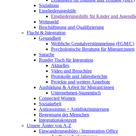
Sozialpass
Eingliederungshilfe
Eingliederungshilfe für Kinder und Jugendli
Wohngeld
Beschäftigung und Qualifizierung
Flucht & Integration
Gesundheit
Weibliche Genitalverstümmelung (FGM/C)
Psychologische Beratung für Migrant:innen
Sprache
Runder Tisch für Integration
Aktuelles
Video und Broschüre
Protokolle und Jahresberichte
Projekte und weitere Angebote
Ausbildung & Arbeit für Migrant:innen
Unternehmen-Stammtisch
Connected Women
Sozialarbeit
Antirassismus + Antidiskriminierung
Begegnung der Menschen
Integrationskonzept
Unsere Ämter von A-Z
Einwanderungsbüro / Immigration Office