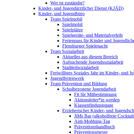
Wer ist zuständig?
Kinder- und Jugendärztlicher Dienst (KJÄD)
Kinder- und Jugendbüro
Team Spielmobil
Spielmobil
Spielplätze
Spielgeräte- und Materialverleih
Ferienpass für Kinder und Jugendlich
Flensburger Spielenacht
Team Sozialarbeit
Aktuelles aus diesem Bereich
Aufsuchende Jugendsozialarbeit
Stadtteilsozialarbeit
Freiwilliges Soziales Jahr im Kinder- und 
Jugendferienwerk
Team Prävention und Bildung
Schulbezogene Jugendarbeit
Fit für Mitbestimmung
Aktionsleiter*in werden
Klassenfindungstage
Erzieherischer Kinder- und Jugendsch
JiMs Bar (alkoholfreie Cocktail
Anti-Mobbing-Tag
Präventionshandbuch
Präventionsmesse