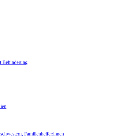
it Behinderung
lien
chwestern, Familienhelfer:innen