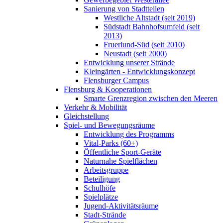
Sanierung von Stadtteilen
Westliche Altstadt (seit 2019)
Südstadt Bahnhofsumfeld (seit
2013)
Fruerlund-Süd (seit 2010)
Neustadt (seit 2000)
Entwicklung unserer Strände
Kleingärten - Entwicklungskonzept
Flensburger Campus
Flensburg & Kooperationen
Smarte Grenzregion zwischen den Meeren
Verkehr & Mobilität
Gleichstellung
Spiel- und Bewegungsräume
Entwicklung des Programms
Vital-Parks (60+)
Öffentliche Sport-Geräte
Naturnahe Spielflächen
Arbeitsgruppe
Beteiligung
Schulhöfe
Spielplätze
Jugend-Aktivitätsräume
Stadt-Strände