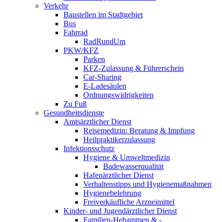
Verkehr
Baustellen im Stadtgebiet
Bus
Fahrrad
RadRundUm
PKW/KFZ
Parken
KFZ-Zulassung & Führerschein
Car-Sharing
E-Ladesäulen
Ordnungswidrigkeiten
Zu Fuß
Gesundheitsdienste
Amtsärztlicher Dienst
Reisemedizin: Beratung & Impfung
Heilpraktikerzulassung
Infektionsschutz
Hygiene & Umweltmedizin
Badewasserqualität
Hafenärztlicher Dienst
Verhaltenstipps und Hygienemaßnahmen
Hygienebelehrung
Freiverkäufliche Arzneimittel
Kinder- und Jugendärztlicher Dienst
Familien-Hebammen & -