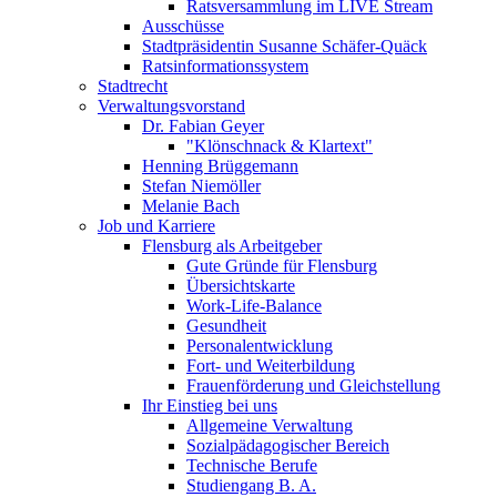
Ratsversammlung im LIVE Stream
Ausschüsse
Stadtpräsidentin Susanne Schäfer-Quäck
Ratsinformationssystem
Stadtrecht
Verwaltungsvorstand
Dr. Fabian Geyer
"Klönschnack & Klartext"
Henning Brüggemann
Stefan Niemöller
Melanie Bach
Job und Karriere
Flensburg als Arbeitgeber
Gute Gründe für Flensburg
Übersichtskarte
Work-Life-Balance
Gesundheit
Personalentwicklung
Fort- und Weiterbildung
Frauenförderung und Gleichstellung
Ihr Einstieg bei uns
Allgemeine Verwaltung
Sozialpädagogischer Bereich
Technische Berufe
Studiengang B. A.