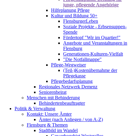
junge, pflegende Angehörige
Hilfeplanung Pflege
Kultur und Bildung 50+
FlensburgerLeben
Soziale Projekte - Erbsensuppen-
Spende
Fördertopf "Wir im Quartier!"
Angebote und Veranstaltungen in
Flensburg
Generationen-Kulturen-Vielfalt
"Die Notfallmappe"
Pflege-Wegweiser
(Teil-)Kostenübernahme der
Pflegekasse
Pflegebedarfsplanung
Regionales Netzwerk Demenz
Seniorenbeirat
Menschen mit Behinderung
Behindertenbeauftragter
Politik & Verwaltung
Kontakt: Unsere Ämter
Ämter (nach Anliegen / von A-Z)
Flensburg & Themen
Stadtbild im Wandel
Gewerbegebiet Westerallee