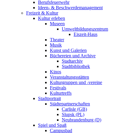
Berufsfeuerwehr
Ideen- & Beschwerdemanagement
Freizeit & Kultur
Kultur erleben
Museen
Umweltbildungszentrum
Eiszeit-Haus
Theater
Musik
Kunst und Galerien
Büchereien und Archive
Stadtarchiv
Stadtbibliothek
Kinos
Veranstaltungsstätten
Kulturgruppen und -vereine
Festivals
Kulturtreffs
Stadtportrait
Städtepartnerschaften
Carlisle (GB)
Slupsk (PL)
Neubrandenburg (D)
Spiel und Spaß
Campusbad