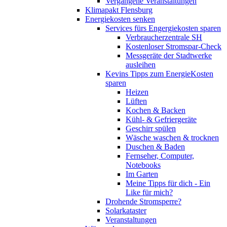
Vergangene Veranstaltungen
Klimapakt Flensburg
Energiekosten senken
Services fürs Engergiekosten sparen
Verbraucherzentrale SH
Kostenloser Stromspar-Check
Messgeräte der Stadtwerke
ausleihen
Kevins Tipps zum EnergieKosten
sparen
Heizen
Lüften
Kochen & Backen
Kühl- & Gefriergeräte
Geschirr spülen
Wäsche waschen & trocknen
Duschen & Baden
Fernseher, Computer,
Notebooks
Im Garten
Meine Tipps für dich - Ein
Like für mich?
Drohende Stromsperre?
Solarkataster
Veranstaltungen