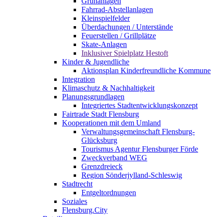
Grünanlagen
Fahrrad-Abstellanlagen
Kleinspielfelder
Überdachungen / Unterstände
Feuerstellen / Grillplätze
Skate-Anlagen
Inklusiver Spielplatz Hestoft
Kinder & Jugendliche
Aktionsplan Kinderfreundliche Kommune
Integration
Klimaschutz & Nachhaltigkeit
Planungsgrundlagen
Integriertes Stadtentwicklungskonzept
Fairtrade Stadt Flensburg
Kooperationen mit dem Umland
Verwaltungsgemeinschaft Flensburg-
Glücksburg
Tourismus Agentur Flensburger Förde
Zweckverband WEG
Grenzdreieck
Region Sönderjylland-Schleswig
Stadtrecht
Entgeltordnungen
Soziales
Flensburg.City