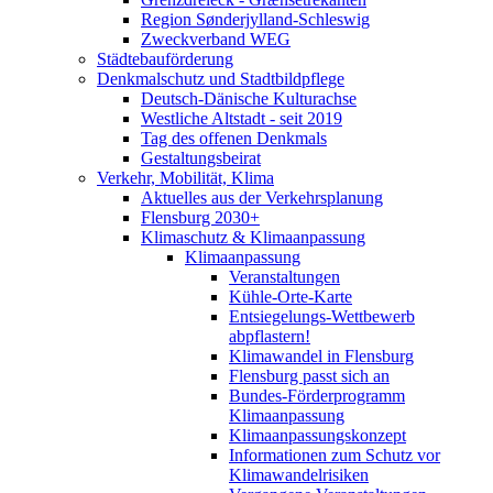
Region Sønderjylland-Schleswig
Zweckverband WEG
Städtebauförderung
Denkmalschutz und Stadtbildpflege
Deutsch-Dänische Kulturachse
Westliche Altstadt - seit 2019
Tag des offenen Denkmals
Gestaltungsbeirat
Verkehr, Mobilität, Klima
Aktuelles aus der Verkehrsplanung
Flensburg 2030+
Klimaschutz & Klimaanpassung
Klimaanpassung
Veranstaltungen
Kühle-Orte-Karte
Entsiegelungs-Wettbewerb
abpflastern!
Klimawandel in Flensburg
Flensburg passt sich an
Bundes-Förderprogramm
Klimaanpassung
Klimaanpassungskonzept
Informationen zum Schutz vor
Klimawandelrisiken