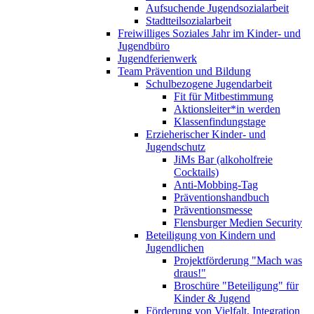
Aufsuchende Jugendsozialarbeit
Stadtteilsozialarbeit
Freiwilliges Soziales Jahr im Kinder- und
Jugendbüro
Jugendferienwerk
Team Prävention und Bildung
Schulbezogene Jugendarbeit
Fit für Mitbestimmung
Aktionsleiter*in werden
Klassenfindungstage
Erzieherischer Kinder- und
Jugendschutz
JiMs Bar (alkoholfreie
Cocktails)
Anti-Mobbing-Tag
Präventionshandbuch
Präventionsmesse
Flensburger Medien Security
Beteiligung von Kindern und
Jugendlichen
Projektförderung "Mach was
draus!"
Broschüre "Beteiligung" für
Kinder & Jugend
Förderung von Vielfalt, Integration