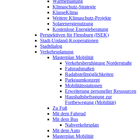
Wärmeplanung
Klimaschutz-Strategie
KlasseKlima
Weitere Klimaschutz-Projekte
Solarenergienutzung
Kostenlose Energieberatung
Perspektiven für Flensburg (ISEK)
Stadt-Umland-Kooperationen
Stadtdialog
Verkehrsplanung
Masterplan Mobilität
Verkehrsberuhigung Norderstraße
Fahrradstraßen
Radabstellmöglichkeiten
Parkraumkonzept
Mobilitätsstationen
Erweiterung personeller Ressourcen
Haushaltsbefragung zur
Fortbewegung (Mobilität)
Zu Fuß
Mit dem Fahrrad
Mit dem Bus
Nahverkehrsplan
Mit dem Auto
Masterplan Mobilität