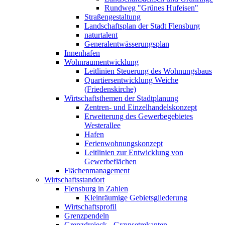
Rundweg "Grünes Hufeisen"
Straßengestaltung
Landschaftsplan der Stadt Flensburg
naturtalent
Generalentwässerungsplan
Innenhafen
Wohnraumentwicklung
Leitlinien Steuerung des Wohnungsbaus
Quartiersentwicklung Weiche
(Friedenskirche)
Wirtschaftsthemen der Stadtplanung
Zentren- und Einzelhandelskonzept
Erweiterung des Gewerbegebietes
Westerallee
Hafen
Ferienwohnungskonzept
Leitlinien zur Entwicklung von
Gewerbeflächen
Flächenmanagement
Wirtschaftsstandort
Flensburg in Zahlen
Kleinräumige Gebietsgliederung
Wirtschaftsprofil
Grenzpendeln
Grenzdreieck - Grænsetrekanten