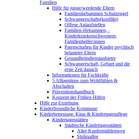
Familien
Hilfe für junge/werdende Eltern
Familienhebammen Schutzengel
Schwangerschafts(konflikt)
Offene Anlaufstellen
Familien-Hebammen, -
Kinderkrankenschwestern,
Familienhelfer:innen
Patenschaften für Kinder psychisch
belasteter Eltern
Gesundheitsdienstanbieter
Schwangerschaft, Geburt und die
erste Zeit danach
Informationen für Fachkräfte
5 Alltagstipps zum Wohlfühlen &
Abschalten
Präventionshandbuch
Konzept der Frühen Hilfen
Hilfe zur Erziehung
Kinderfreundliche Kommune
Kinderbetreuung: Kitas & Kindertagespflege
Kindertagesstätten
Städtische Kindertagesstätten
Alter Kupfermühlenweg
Stuhrsallee