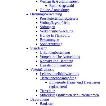
Wahlen & Abstimmungen
Bundestagswahl
Online-Anmeldung
Ordnungsverwaltung
Prostituiertenschutzgesetz
Wohnpflegeaufsicht
Stiftungen
Verkehrsüberwachung
Hunde in Flensburg
Bestattungen
Sondernutzung
Standesamt
Urkundenbestellung
Vorgeburtliche Anmeldung
Kontakt und Beratung
Heiraten in Flensburg
Veterinärdienste
Lebensmittelüberwachung
Tierseuchenbekämpfung
Eingereiste Heim- und Haustieren
registrieren!
Tierschutz
Mitwirkungspflichten der Unternehmen
Bauordnung
Baulasten