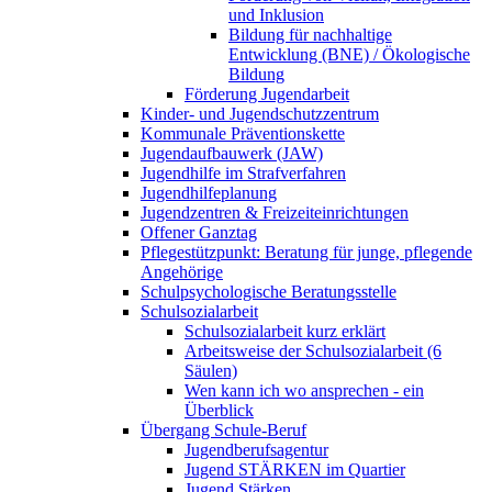
und Inklusion
Bildung für nachhaltige
Entwicklung (BNE) / Ökologische
Bildung
Förderung Jugendarbeit
Kinder- und Jugendschutzzentrum
Kommunale Präventionskette
Jugendaufbauwerk (JAW)
Jugendhilfe im Strafverfahren
Jugendhilfeplanung
Jugendzentren & Freizeiteinrichtungen
Offener Ganztag
Pflegestützpunkt: Beratung für junge, pflegende
Angehörige
Schulpsychologische Beratungsstelle
Schulsozialarbeit
Schulsozialarbeit kurz erklärt
Arbeitsweise der Schulsozialarbeit (6
Säulen)
Wen kann ich wo ansprechen - ein
Überblick
Übergang Schule-Beruf
Jugendberufsagentur
Jugend STÄRKEN im Quartier
Jugend Stärken