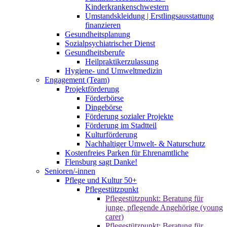
Kinderkrankenschwestern
Umstandskleidung | Erstlingsausstattung
finanzieren
Gesundheitsplanung
Sozialpsychiatrischer Dienst
Gesundheitsberufe
Heilpraktikerzulassung
Hygiene- und Umweltmedizin
Engagement (Team)
Projektförderung
Förderbörse
Dingebörse
Förderung sozialer Projekte
Förderung im Stadtteil
Kulturförderung
Nachhaltiger Umwelt- & Naturschutz
Kostenfreies Parken für Ehrenamtliche
Flensburg sagt Danke!
Senioren/-innen
Pflege und Kultur 50+
Pflegestützpunkt
Pflegestützpunkt: Beratung für
junge, pflegende Angehörige (young
carer)
Pflegestützpunkt: Beratung für