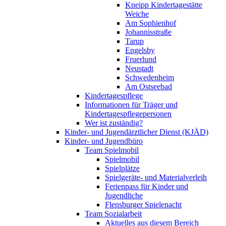
Kneipp Kindertagestätte
Weiche
Am Sophienhof
Johannisstraße
Tarup
Engelsby
Fruerlund
Neustadt
Schwedenheim
Am Ostseebad
Kindertagespflege
Informationen für Träger und
Kindertagespflegepersonen
Wer ist zuständig?
Kinder- und Jugendärztlicher Dienst (KJÄD)
Kinder- und Jugendbüro
Team Spielmobil
Spielmobil
Spielplätze
Spielgeräte- und Materialverleih
Ferienpass für Kinder und
Jugendliche
Flensburger Spielenacht
Team Sozialarbeit
Aktuelles aus diesem Bereich