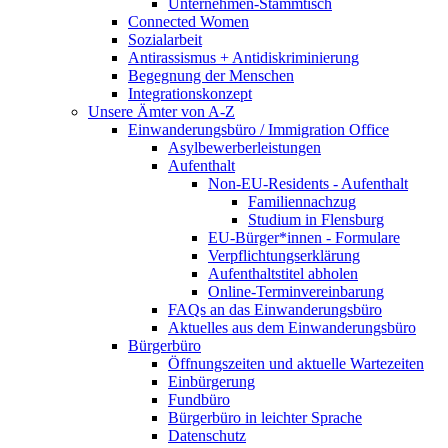
Unternehmen-Stammtisch
Connected Women
Sozialarbeit
Antirassismus + Antidiskriminierung
Begegnung der Menschen
Integrationskonzept
Unsere Ämter von A-Z
Einwanderungsbüro / Immigration Office
Asylbewerberleistungen
Aufenthalt
Non-EU-Residents - Aufenthalt
Familiennachzug
Studium in Flensburg
EU-Bürger*innen - Formulare
Verpflichtungserklärung
Aufenthaltstitel abholen
Online-Terminvereinbarung
FAQs an das Einwanderungsbüro
Aktuelles aus dem Einwanderungsbüro
Bürgerbüro
Öffnungszeiten und aktuelle Wartezeiten
Einbürgerung
Fundbüro
Bürgerbüro in leichter Sprache
Datenschutz