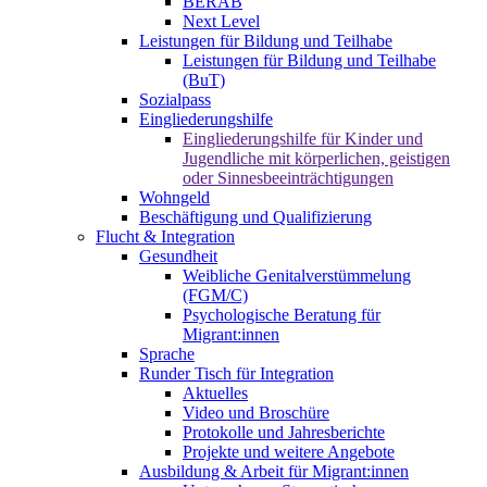
BERAB
Next Level
Leistungen für Bildung und Teilhabe
Leistungen für Bildung und Teilhabe
(BuT)
Sozialpass
Eingliederungshilfe
Eingliederungshilfe für Kinder und
Jugendliche mit körperlichen, geistigen
oder Sinnesbeeinträchtigungen
Wohngeld
Beschäftigung und Qualifizierung
Flucht & Integration
Gesundheit
Weibliche Genitalverstümmelung
(FGM/C)
Psychologische Beratung für
Migrant:innen
Sprache
Runder Tisch für Integration
Aktuelles
Video und Broschüre
Protokolle und Jahresberichte
Projekte und weitere Angebote
Ausbildung & Arbeit für Migrant:innen