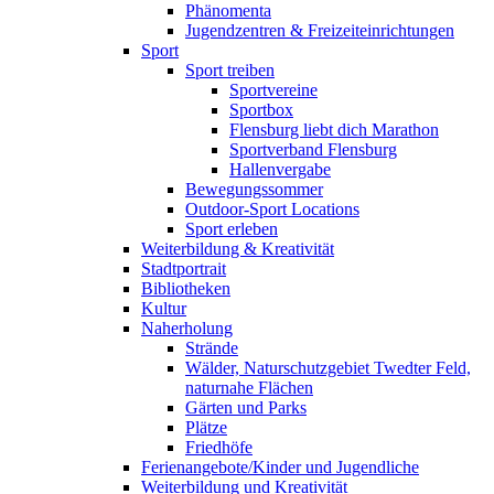
Phänomenta
Jugendzentren & Freizeiteinrichtungen
Sport
Sport treiben
Sportvereine
Sportbox
Flensburg liebt dich Marathon
Sportverband Flensburg
Hallenvergabe
Bewegungssommer
Outdoor-Sport Locations
Sport erleben
Weiterbildung & Kreativität
Stadtportrait
Bibliotheken
Kultur
Naherholung
Strände
Wälder, Naturschutzgebiet Twedter Feld,
naturnahe Flächen
Gärten und Parks
Plätze
Friedhöfe
Ferienangebote/Kinder und Jugendliche
Weiterbildung und Kreativität