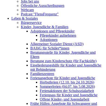
Jobs bei uns
Öffentliche Ausschreibungen
Webcam
Podcast "FlensFrequenz"
Leben & Soziales
Bürgerservice
Kinder, Jugendliche & Familien
Adoptionen und Pflegekinder
Pflegekinder aufnehmen
Adoptionen
Allgemeiner Sozialer Dienst (ASD)
BAföG für Schüler*innen
Beratungsstelle für Kinder, Jugendliche und
Eltern
Beratung zum Kinderschutz (für Fachkräfte)
Eingliederungshilfe für Kinder und Jugendliche
mit Behinderung
Familienzentren
Ferienangebote für Kinder und Jugendliche
Herbstferien (12.10. bis 24.10.2026)
Sommerferien (04.07. bis 5.08.2026)
Ferienaktionen der Schulsozialarbeit
Ferienpass für Kinder und Jugendliche
Offene Kinder- und Jugendarbeit
Frühe Hilfen: Angebote für Schwangere und