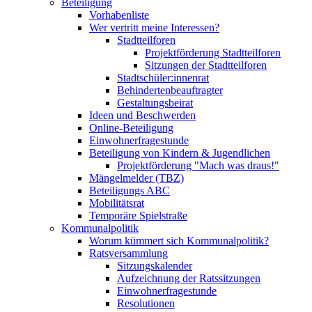
Beteiligung
Vorhabenliste
Wer vertritt meine Interessen?
Stadtteilforen
Projektförderung Stadtteilforen
Sitzungen der Stadtteilforen
Stadtschüler:innenrat
Behindertenbeauftragter
Gestaltungsbeirat
Ideen und Beschwerden
Online-Beteiligung
Einwohnerfragestunde
Beteiligung von Kindern & Jugendlichen
Projektförderung "Mach was draus!"
Mängelmelder (TBZ)
Beteiligungs ABC
Mobilitätsrat
Temporäre Spielstraße
Kommunalpolitik
Worum kümmert sich Kommunalpolitik?
Ratsversammlung
Sitzungskalender
Aufzeichnung der Ratssitzungen
Einwohnerfragestunde
Resolutionen