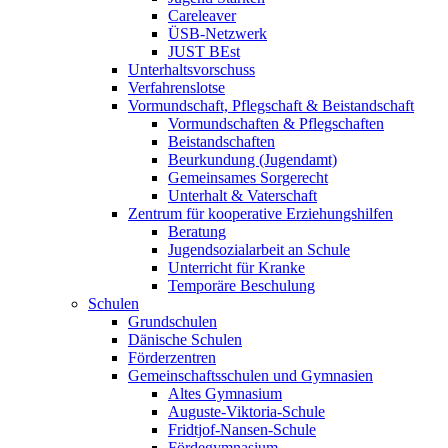
Careleaver
ÜSB-Netzwerk
JUST BEst
Unterhaltsvorschuss
Verfahrenslotse
Vormundschaft, Pflegschaft & Beistandschaft
Vormundschaften & Pflegschaften
Beistandschaften
Beurkundung (Jugendamt)
Gemeinsames Sorgerecht
Unterhalt & Vaterschaft
Zentrum für kooperative Erziehungshilfen
Beratung
Jugendsozialarbeit an Schule
Unterricht für Kranke
Temporäre Beschulung
Schulen
Grundschulen
Dänische Schulen
Förderzentren
Gemeinschaftsschulen und Gymnasien
Altes Gymnasium
Auguste-Viktoria-Schule
Fridtjof-Nansen-Schule
Fördegymnasium