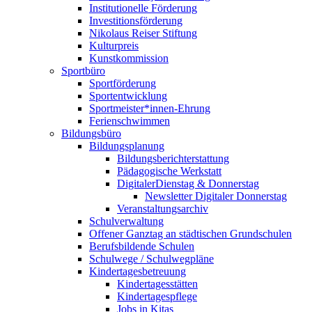
Institutionelle Förderung
Investitionsförderung
Nikolaus Reiser Stiftung
Kulturpreis
Kunstkommission
Sportbüro
Sportförderung
Sportentwicklung
Sportmeister*innen-Ehrung
Ferienschwimmen
Bildungsbüro
Bildungsplanung
Bildungsberichterstattung
Pädagogische Werkstatt
DigitalerDienstag & Donnerstag
Newsletter Digitaler Donnerstag
Veranstaltungsarchiv
Schulverwaltung
Offener Ganztag an städtischen Grundschulen
Berufsbildende Schulen
Schulwege / Schulwegpläne
Kindertagesbetreuung
Kindertagesstätten
Kindertagespflege
Jobs in Kitas