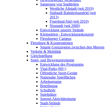
Sanierung von Stadtteilen
Westliche Altstadt (seit 2019)
Südstadt Bahnhofsumfeld (seit
2013)
Fruerlund-Süd (seit 2010)
Neustadt (seit 2000)
Entwicklung unserer Strände
Kleingärten - Entwicklungskonzept
Flensburger Campus
Flensburg & Kooperationen
Smarte Grenzregion zwischen den Meeren
Verkehr & Mobilität
Gleichstellung
Spiel- und Bewegungsräume
Entwicklung des Programms
Vital-Parks (60+)
Öffentliche Sport-Geräte
Naturnahe Spielflächen
Arbeitsgruppe
Beteiligung
Schulhöfe
Spielplätze
Jugend-Aktivitätsräume
Stadt-Strände