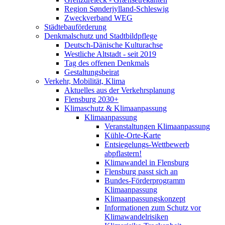
Region Sønderjylland-Schleswig
Zweckverband WEG
Städtebauförderung
Denkmalschutz und Stadtbildpflege
Deutsch-Dänische Kulturachse
Westliche Altstadt - seit 2019
Tag des offenen Denkmals
Gestaltungsbeirat
Verkehr, Mobilität, Klima
Aktuelles aus der Verkehrsplanung
Flensburg 2030+
Klimaschutz & Klimaanpassung
Klimaanpassung
Veranstaltungen Klimaanpassung
Kühle-Orte-Karte
Entsiegelungs-Wettbewerb
abpflastern!
Klimawandel in Flensburg
Flensburg passt sich an
Bundes-Förderprogramm
Klimaanpassung
Klimaanpassungskonzept
Informationen zum Schutz vor
Klimawandelrisiken