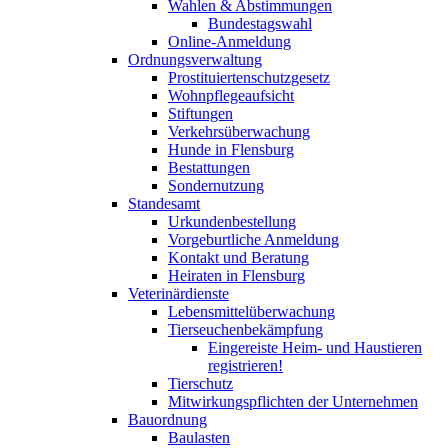
Wahlen & Abstimmungen
Bundestagswahl
Online-Anmeldung
Ordnungsverwaltung
Prostituiertenschutzgesetz
Wohnpflegeaufsicht
Stiftungen
Verkehrsüberwachung
Hunde in Flensburg
Bestattungen
Sondernutzung
Standesamt
Urkundenbestellung
Vorgeburtliche Anmeldung
Kontakt und Beratung
Heiraten in Flensburg
Veterinärdienste
Lebensmittelüberwachung
Tierseuchenbekämpfung
Eingereiste Heim- und Haustieren
registrieren!
Tierschutz
Mitwirkungspflichten der Unternehmen
Bauordnung
Baulasten