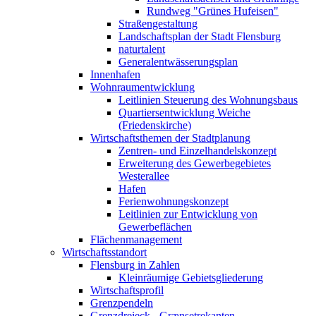
Rundweg "Grünes Hufeisen"
Straßengestaltung
Landschaftsplan der Stadt Flensburg
naturtalent
Generalentwässerungsplan
Innenhafen
Wohnraumentwicklung
Leitlinien Steuerung des Wohnungsbaus
Quartiersentwicklung Weiche
(Friedenskirche)
Wirtschaftsthemen der Stadtplanung
Zentren- und Einzelhandelskonzept
Erweiterung des Gewerbegebietes
Westerallee
Hafen
Ferienwohnungskonzept
Leitlinien zur Entwicklung von
Gewerbeflächen
Flächenmanagement
Wirtschaftsstandort
Flensburg in Zahlen
Kleinräumige Gebietsgliederung
Wirtschaftsprofil
Grenzpendeln
Grenzdreieck - Grænsetrekanten