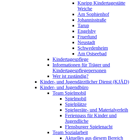
Kneipp Kindertagestätte
Weiche
Am Sophienhof
Johannisstraße
Tarup
Engelsby
Fruerlund
Neustadt
Schwedenheim
Am Ostseebad
Kindertagespflege
Informationen für Träger und
Kindertagespflegepersonen
Wer ist zuständig?
Kinder- und Jugendärztlicher Dienst (KJÄD)
Kinder- und Jugendbüro
Team Spielmobil
Spielmobil
Spielplätze
Spielgeräte- und Materialverleih
Ferienpass für Kinder und
Jugendliche
Flensburger Spielenacht
Team Sozialarbeit
Aktuelles aus diesem Bereich