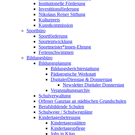
Institutionelle Förderung
Investitionsförderung
Nikolaus Reiser Stiftung
Kulturpreis
Kunstkommission
Sportbüro
Sportförderung
Sportentwicklung
Sportmeister*innen-Ehrung
Ferienschwimmen
Bildungsbüro
Bildungsplanung
Bildungsberichterstattung
Pädagogische Werkstatt
DigitalerDienstag & Donnerstag
Newsletter Digitaler Donnerstag
Veranstaltungsarchiv
Schulverwaltung
Offener Ganztag an städtischen Grundschulen
Berufsbildende Schulen
Schulwege / Schulwegpläne
Kindertagesbetreuung
Kindertagesstätten
Kindertagespflege
Jobs in Kitas