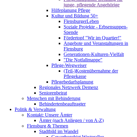
junge, pflegende Angehörige
Hilfeplanung Pflege
Kultur und Bildung 50+
FlensburgerLeben
Soziale Projekte - Erbsensuppen-
Spende
Fördertopf "Wir im Quartier!"
Angebote und Veranstaltungen in
Flensburg
Generationen-Kulturen-Vielfalt
"Die Notfallmappe"
Pflege-Wegweiser
(Teil-)Kostenübernahme der
Pflegekasse
Pflegebedarfsplanung
Regionales Netzwerk Demenz
Seniorenbeirat
Menschen mit Behinderung
Behindertenbeauftragter
Politik & Verwaltung
Kontakt: Unsere Ämter
Ämter (nach Anliegen / von A-Z)
Flensburg & Themen
Stadtbild im Wandel
Gewerbegebiet Westerallee