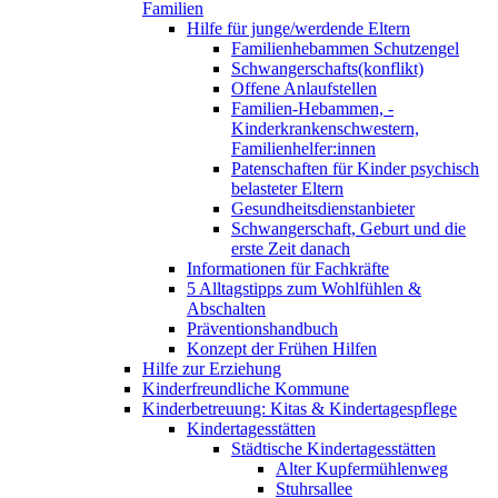
Familien
Hilfe für junge/werdende Eltern
Familienhebammen Schutzengel
Schwangerschafts(konflikt)
Offene Anlaufstellen
Familien-Hebammen, -
Kinderkrankenschwestern,
Familienhelfer:innen
Patenschaften für Kinder psychisch
belasteter Eltern
Gesundheitsdienstanbieter
Schwangerschaft, Geburt und die
erste Zeit danach
Informationen für Fachkräfte
5 Alltagstipps zum Wohlfühlen &
Abschalten
Präventionshandbuch
Konzept der Frühen Hilfen
Hilfe zur Erziehung
Kinderfreundliche Kommune
Kinderbetreuung: Kitas & Kindertagespflege
Kindertagesstätten
Städtische Kindertagesstätten
Alter Kupfermühlenweg
Stuhrsallee