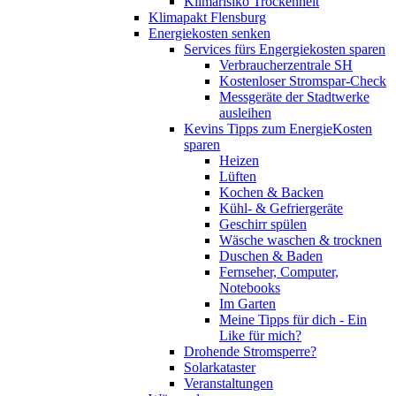
Klimarisiko Trockenheit
Klimapakt Flensburg
Energiekosten senken
Services fürs Engergiekosten sparen
Verbraucherzentrale SH
Kostenloser Stromspar-Check
Messgeräte der Stadtwerke
ausleihen
Kevins Tipps zum EnergieKosten
sparen
Heizen
Lüften
Kochen & Backen
Kühl- & Gefriergeräte
Geschirr spülen
Wäsche waschen & trocknen
Duschen & Baden
Fernseher, Computer,
Notebooks
Im Garten
Meine Tipps für dich - Ein
Like für mich?
Drohende Stromsperre?
Solarkataster
Veranstaltungen