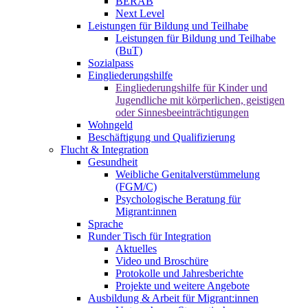
BERAB
Next Level
Leistungen für Bildung und Teilhabe
Leistungen für Bildung und Teilhabe
(BuT)
Sozialpass
Eingliederungshilfe
Eingliederungshilfe für Kinder und
Jugendliche mit körperlichen, geistigen
oder Sinnesbeeinträchtigungen
Wohngeld
Beschäftigung und Qualifizierung
Flucht & Integration
Gesundheit
Weibliche Genitalverstümmelung
(FGM/C)
Psychologische Beratung für
Migrant:innen
Sprache
Runder Tisch für Integration
Aktuelles
Video und Broschüre
Protokolle und Jahresberichte
Projekte und weitere Angebote
Ausbildung & Arbeit für Migrant:innen