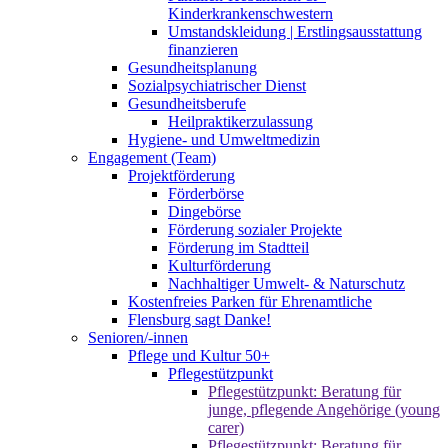
Kinderkrankenschwestern
Umstandskleidung | Erstlingsausstattung
finanzieren
Gesundheitsplanung
Sozialpsychiatrischer Dienst
Gesundheitsberufe
Heilpraktikerzulassung
Hygiene- und Umweltmedizin
Engagement (Team)
Projektförderung
Förderbörse
Dingebörse
Förderung sozialer Projekte
Förderung im Stadtteil
Kulturförderung
Nachhaltiger Umwelt- & Naturschutz
Kostenfreies Parken für Ehrenamtliche
Flensburg sagt Danke!
Senioren/-innen
Pflege und Kultur 50+
Pflegestützpunkt
Pflegestützpunkt: Beratung für
junge, pflegende Angehörige (young
carer)
Pflegestützpunkt: Beratung für