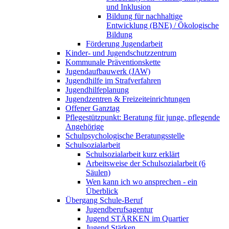
und Inklusion
Bildung für nachhaltige
Entwicklung (BNE) / Ökologische
Bildung
Förderung Jugendarbeit
Kinder- und Jugendschutzzentrum
Kommunale Präventionskette
Jugendaufbauwerk (JAW)
Jugendhilfe im Strafverfahren
Jugendhilfeplanung
Jugendzentren & Freizeiteinrichtungen
Offener Ganztag
Pflegestützpunkt: Beratung für junge, pflegende
Angehörige
Schulpsychologische Beratungsstelle
Schulsozialarbeit
Schulsozialarbeit kurz erklärt
Arbeitsweise der Schulsozialarbeit (6
Säulen)
Wen kann ich wo ansprechen - ein
Überblick
Übergang Schule-Beruf
Jugendberufsagentur
Jugend STÄRKEN im Quartier
Jugend Stärken