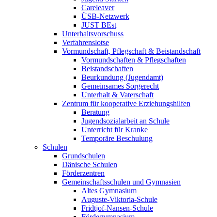
Careleaver
ÜSB-Netzwerk
JUST BEst
Unterhaltsvorschuss
Verfahrenslotse
Vormundschaft, Pflegschaft & Beistandschaft
Vormundschaften & Pflegschaften
Beistandschaften
Beurkundung (Jugendamt)
Gemeinsames Sorgerecht
Unterhalt & Vaterschaft
Zentrum für kooperative Erziehungshilfen
Beratung
Jugendsozialarbeit an Schule
Unterricht für Kranke
Temporäre Beschulung
Schulen
Grundschulen
Dänische Schulen
Förderzentren
Gemeinschaftsschulen und Gymnasien
Altes Gymnasium
Auguste-Viktoria-Schule
Fridtjof-Nansen-Schule
Fördegymnasium