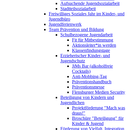
Aufsuchende Jugendsozialarbeit
Stadtteilsozialarbeit
Freiwilliges Soziales Jahr im Kinder- und
Jugendbüro
Jugendferienwerk
Team Prävention und Bildung
Schulbezogene Jugendarbeit
Fit für Mitbestimmung
Aktionsleiter*in werden
Klassenfindungstage
Erzieherischer Kinder- und
Jugendschutz
JiMs Bar (alkoholfreie
Cocktails)
Anti-Mobbing-Tag
Präventionshandbuch
Präventionsmesse
Flensburger Medien Security
Beteiligung von Kindern und
Jugendlichen
Projektförderung "Mach was
draus!"
Broschüre "Beteiligung" für
Kinder & Jugend
Förderung von Vielfalt, Integration