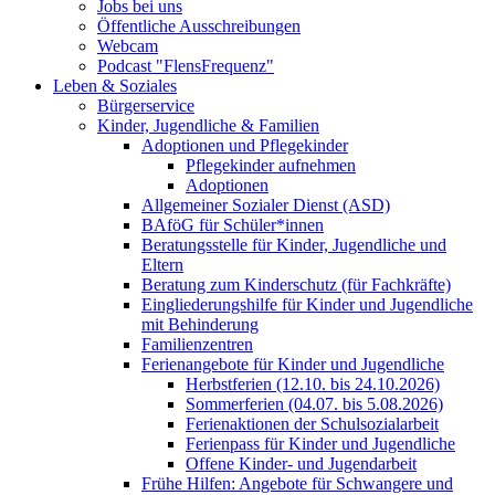
Jobs bei uns
Öffentliche Ausschreibungen
Webcam
Podcast "FlensFrequenz"
Leben & Soziales
Bürgerservice
Kinder, Jugendliche & Familien
Adoptionen und Pflegekinder
Pflegekinder aufnehmen
Adoptionen
Allgemeiner Sozialer Dienst (ASD)
BAföG für Schüler*innen
Beratungsstelle für Kinder, Jugendliche und
Eltern
Beratung zum Kinderschutz (für Fachkräfte)
Eingliederungshilfe für Kinder und Jugendliche
mit Behinderung
Familienzentren
Ferienangebote für Kinder und Jugendliche
Herbstferien (12.10. bis 24.10.2026)
Sommerferien (04.07. bis 5.08.2026)
Ferienaktionen der Schulsozialarbeit
Ferienpass für Kinder und Jugendliche
Offene Kinder- und Jugendarbeit
Frühe Hilfen: Angebote für Schwangere und