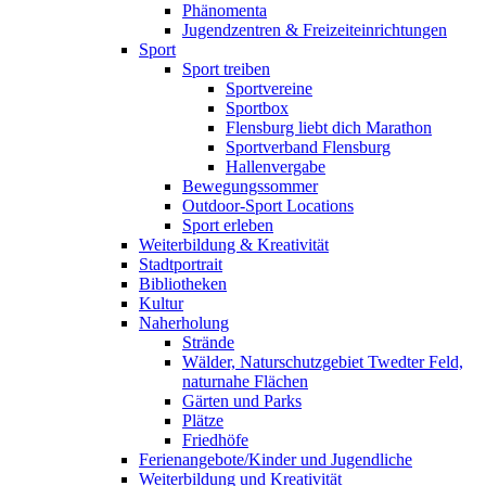
Phänomenta
Jugendzentren & Freizeiteinrichtungen
Sport
Sport treiben
Sportvereine
Sportbox
Flensburg liebt dich Marathon
Sportverband Flensburg
Hallenvergabe
Bewegungssommer
Outdoor-Sport Locations
Sport erleben
Weiterbildung & Kreativität
Stadtportrait
Bibliotheken
Kultur
Naherholung
Strände
Wälder, Naturschutzgebiet Twedter Feld,
naturnahe Flächen
Gärten und Parks
Plätze
Friedhöfe
Ferienangebote/Kinder und Jugendliche
Weiterbildung und Kreativität