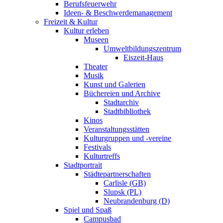
Berufsfeuerwehr
Ideen- & Beschwerdemanagement
Freizeit & Kultur
Kultur erleben
Museen
Umweltbildungszentrum
Eiszeit-Haus
Theater
Musik
Kunst und Galerien
Büchereien und Archive
Stadtarchiv
Stadtbibliothek
Kinos
Veranstaltungsstätten
Kulturgruppen und -vereine
Festivals
Kulturtreffs
Stadtportrait
Städtepartnerschaften
Carlisle (GB)
Slupsk (PL)
Neubrandenburg (D)
Spiel und Spaß
Campusbad