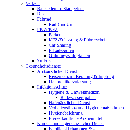
Verkehr
Baustellen im Stadtgebiet
Bus
Fahrrad
RadRundUm
PKW/KFZ
Parken
KFZ-Zulassung & Führerschein
Car-Sharing
E-Ladesäulen
Ordnungswidrigkeiten
Zu Fuß
Gesundheitsdienste
Amtsärztlicher Dienst
Reisemedizin: Beratung & Impfung
Heilpraktikerzulassung
Infektionsschutz
Hygiene & Umweltmedizin
Badewasserqualität
Hafenärztlicher Dienst
Verhaltenstipps und Hygienemaßnahmen
Hygienebelehrung
Freiverkäufliche Arzneimittel
Kinder- und Jugendärztlicher Dienst
Familien-Hebammen & -