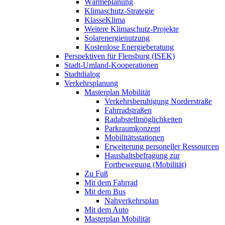
Wärmeplanung
Klimaschutz-Strategie
KlasseKlima
Weitere Klimaschutz-Projekte
Solarenergienutzung
Kostenlose Energieberatung
Perspektiven für Flensburg (ISEK)
Stadt-Umland-Kooperationen
Stadtdialog
Verkehrsplanung
Masterplan Mobilität
Verkehrsberuhigung Norderstraße
Fahrradstraßen
Radabstellmöglichkeiten
Parkraumkonzept
Mobilitätsstationen
Erweiterung personeller Ressourcen
Haushaltsbefragung zur
Fortbewegung (Mobilität)
Zu Fuß
Mit dem Fahrrad
Mit dem Bus
Nahverkehrsplan
Mit dem Auto
Masterplan Mobilität