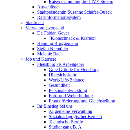
Ratsversammlung im LIVE Stream
Ausschüsse
Stadtpräsidentin Susanne Schäfer-Quäck
Ratsinformationssystem
Stadtrecht
Verwaltungsvorstand
Dr. Fabian Geyer
"Klönschnack & Klartext"
Henning Brüggemann
Stefan Niemöller
Melanie Bach
Job und Karriere
Flensburg als Arbeitgeber
Gute Gründe für Flensburg
Übersichtskarte
Work-Life-Balance
Gesundheit
Personalentwicklung
Fort- und Weiterbildung
Frauenförderung und Gleichstellung
Ihr Einstieg bei uns
Allgemeine Verwaltung
Sozialpädagogischer Bereich
Technische Berufe
Studiengang B. A.