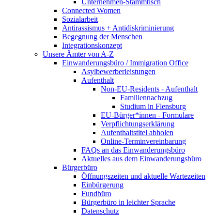
Unternehmen-Stammtisch
Connected Women
Sozialarbeit
Antirassismus + Antidiskriminierung
Begegnung der Menschen
Integrationskonzept
Unsere Ämter von A-Z
Einwanderungsbüro / Immigration Office
Asylbewerberleistungen
Aufenthalt
Non-EU-Residents - Aufenthalt
Familiennachzug
Studium in Flensburg
EU-Bürger*innen - Formulare
Verpflichtungserklärung
Aufenthaltstitel abholen
Online-Terminvereinbarung
FAQs an das Einwanderungsbüro
Aktuelles aus dem Einwanderungsbüro
Bürgerbüro
Öffnungszeiten und aktuelle Wartezeiten
Einbürgerung
Fundbüro
Bürgerbüro in leichter Sprache
Datenschutz