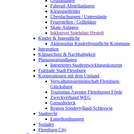
Grünanlagen
Fahrrad-Abstellanlagen
Kleinspielfelder
Überdachungen / Unterstände
Feuerstellen / Grillplätze
Skate-Anlagen
Inklusiver Spielplatz Hestoft
Kinder & Jugendliche
Aktionsplan Kinderfreundliche Kommune
Integration
Klimaschutz & Nachhaltigkeit
Planungsgrundlagen
Integriertes Stadtentwicklungskonzept
Fairtrade Stadt Flensburg
Kooperationen mit dem Umland
Verwaltungsgemeinschaft Flensburg-
Glücksburg
Tourismus Agentur Flensburger Förde
Zweckverband WEG
Grenzdreieck
Region Sönderjylland-Schleswig
Stadtrecht
Entgeltordnungen
Soziales
Flensburg.City