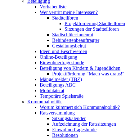
Beteiligung
Vorhabenliste
Wer vertritt meine Interessen?
Stadtteilforen
Projektförderung Stadtteilforen
Sitzungen der Stadtteilforen
Stadtschüler:innenrat
Behindertenbeauftragter
Gestaltungsbeirat
Ideen und Beschwerden
Online-Beteiligung
Einwohnerfragestunde
Beteiligung von Kindern & Jugendlichen
Projektförderung "Mach was draus!"
Mängelmelder (TBZ)
Beteiligungs ABC
Mobilitätsrat
Temporäre Spielstraße
Kommunalpolitik
Worum kümmert sich Kommunalpolitik?
Ratsversammlung
Sitzungskalender
Aufzeichnung der Ratssitzungen
Einwohnerfragestunde
Resolutionen