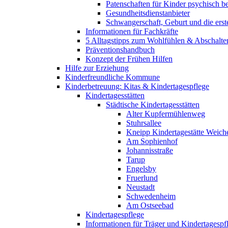
Patenschaften für Kinder psychisch bel
Gesundheitsdienstanbieter
Schwangerschaft, Geburt und die erst
Informationen für Fachkräfte
5 Alltagstipps zum Wohlfühlen & Abschalte
Präventionshandbuch
Konzept der Frühen Hilfen
Hilfe zur Erziehung
Kinderfreundliche Kommune
Kinderbetreuung: Kitas & Kindertagespflege
Kindertagesstätten
Städtische Kindertagesstätten
Alter Kupfermühlenweg
Stuhrsallee
Kneipp Kindertagestätte Weich
Am Sophienhof
Johannisstraße
Tarup
Engelsby
Fruerlund
Neustadt
Schwedenheim
Am Ostseebad
Kindertagespflege
Informationen für Träger und Kindertagespf