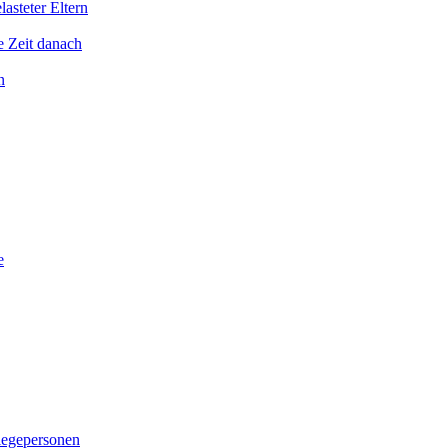
asteter Eltern
e Zeit danach
n
e
legepersonen