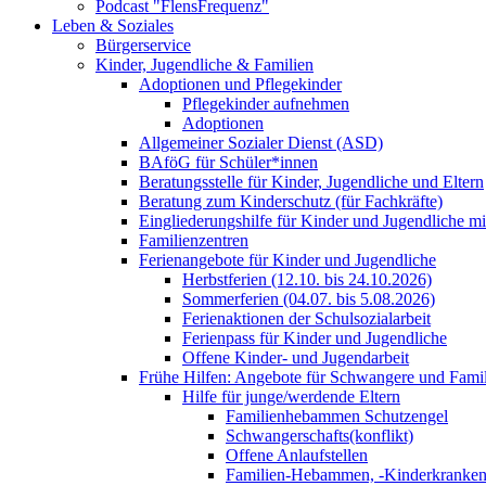
Podcast "FlensFrequenz"
Leben & Soziales
Bürgerservice
Kinder, Jugendliche & Familien
Adoptionen und Pflegekinder
Pflegekinder aufnehmen
Adoptionen
Allgemeiner Sozialer Dienst (ASD)
BAföG für Schüler*innen
Beratungsstelle für Kinder, Jugendliche und Eltern
Beratung zum Kinderschutz (für Fachkräfte)
Eingliederungshilfe für Kinder und Jugendliche m
Familienzentren
Ferienangebote für Kinder und Jugendliche
Herbstferien (12.10. bis 24.10.2026)
Sommerferien (04.07. bis 5.08.2026)
Ferienaktionen der Schulsozialarbeit
Ferienpass für Kinder und Jugendliche
Offene Kinder- und Jugendarbeit
Frühe Hilfen: Angebote für Schwangere und Fami
Hilfe für junge/werdende Eltern
Familienhebammen Schutzengel
Schwangerschafts(konflikt)
Offene Anlaufstellen
Familien-Hebammen, -Kinderkrankens