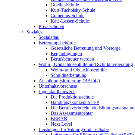
Goethe-Schule
Kurt-Tucholsky-Schule
Comenius-Schule
Käte-Lassen-Schule
Privatschulen
Soziales
Sozialatlas
Betreuungsbehörde
Gesetzliche Betreuung und Vorsorge
Beglaubigungen
Berufsbetreuer werden
Wohn-, Obdachlosenhilfe und Schuldnerberatung
Wohn- und Obdachlosenhilfe
Schuldnerberatung
Ausbildungsförderung (BAföG)
Unterhaltsvorschuss
Jugendaufbauwerk
Die Produktionsschule
Handlungskonzept STEP
Die Berufsvorbereitende Bildungsmaßnahm
Das Assessmentcenter
BERAB
Next Level
Leistungen für Bildung und Teilhabe
Leistungen für Bildung und Teilhabe (BuT)