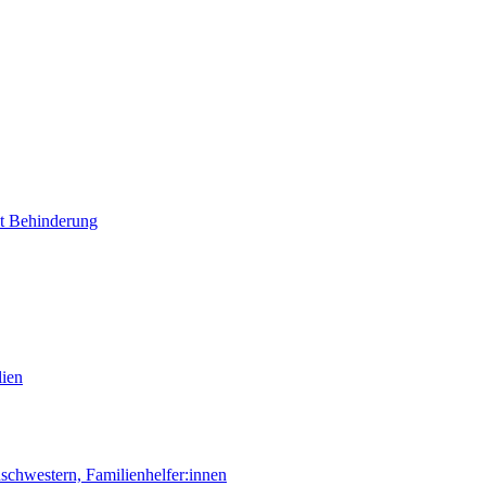
it Behinderung
lien
chwestern, Familienhelfer:innen