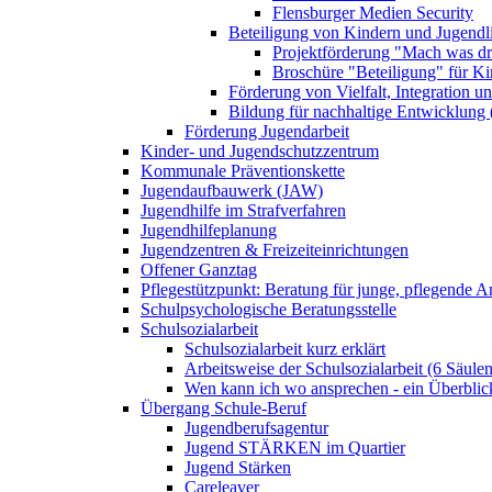
Flensburger Medien Security
Beteiligung von Kindern und Jugendl
Projektförderung "Mach was dr
Broschüre "Beteiligung" für K
Förderung von Vielfalt, Integration u
Bildung für nachhaltige Entwicklung
Förderung Jugendarbeit
Kinder- und Jugendschutzzentrum
Kommunale Präventionskette
Jugendaufbauwerk (JAW)
Jugendhilfe im Strafverfahren
Jugendhilfeplanung
Jugendzentren & Freizeiteinrichtungen
Offener Ganztag
Pflegestützpunkt: Beratung für junge, pflegende 
Schulpsychologische Beratungsstelle
Schulsozialarbeit
Schulsozialarbeit kurz erklärt
Arbeitsweise der Schulsozialarbeit (6 Säulen
Wen kann ich wo ansprechen - ein Überblic
Übergang Schule-Beruf
Jugendberufsagentur
Jugend STÄRKEN im Quartier
Jugend Stärken
Careleaver