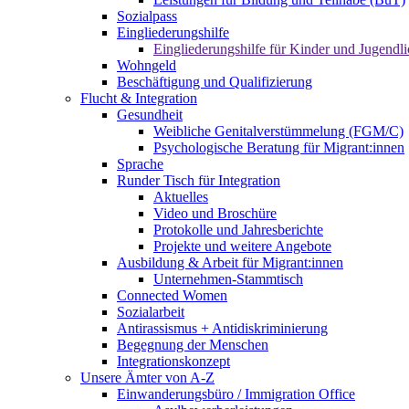
Sozialpass
Eingliederungshilfe
Eingliederungshilfe für Kinder und Jugendli
Wohngeld
Beschäftigung und Qualifizierung
Flucht & Integration
Gesundheit
Weibliche Genitalverstümmelung (FGM/C)
Psychologische Beratung für Migrant:innen
Sprache
Runder Tisch für Integration
Aktuelles
Video und Broschüre
Protokolle und Jahresberichte
Projekte und weitere Angebote
Ausbildung & Arbeit für Migrant:innen
Unternehmen-Stammtisch
Connected Women
Sozialarbeit
Antirassismus + Antidiskriminierung
Begegnung der Menschen
Integrationskonzept
Unsere Ämter von A-Z
Einwanderungsbüro / Immigration Office