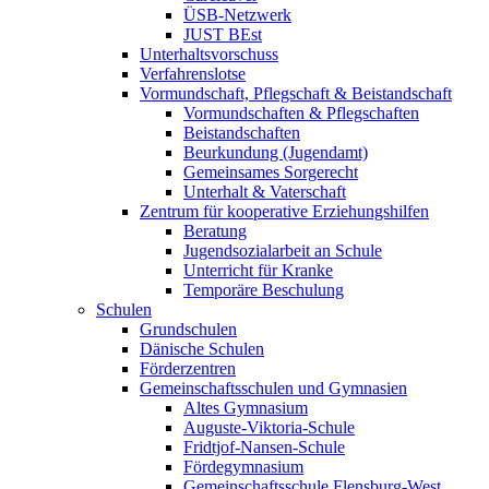
ÜSB-Netzwerk
JUST BEst
Unterhaltsvorschuss
Verfahrenslotse
Vormundschaft, Pflegschaft & Beistandschaft
Vormundschaften & Pflegschaften
Beistandschaften
Beurkundung (Jugendamt)
Gemeinsames Sorgerecht
Unterhalt & Vaterschaft
Zentrum für kooperative Erziehungshilfen
Beratung
Jugendsozialarbeit an Schule
Unterricht für Kranke
Temporäre Beschulung
Schulen
Grundschulen
Dänische Schulen
Förderzentren
Gemeinschaftsschulen und Gymnasien
Altes Gymnasium
Auguste-Viktoria-Schule
Fridtjof-Nansen-Schule
Fördegymnasium
Gemeinschaftsschule Flensburg-West