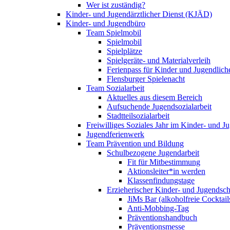
Wer ist zuständig?
Kinder- und Jugendärztlicher Dienst (KJÄD)
Kinder- und Jugendbüro
Team Spielmobil
Spielmobil
Spielplätze
Spielgeräte- und Materialverleih
Ferienpass für Kinder und Jugendlich
Flensburger Spielenacht
Team Sozialarbeit
Aktuelles aus diesem Bereich
Aufsuchende Jugendsozialarbeit
Stadtteilsozialarbeit
Freiwilliges Soziales Jahr im Kinder- und 
Jugendferienwerk
Team Prävention und Bildung
Schulbezogene Jugendarbeit
Fit für Mitbestimmung
Aktionsleiter*in werden
Klassenfindungstage
Erzieherischer Kinder- und Jugendsch
JiMs Bar (alkoholfreie Cocktail
Anti-Mobbing-Tag
Präventionshandbuch
Präventionsmesse