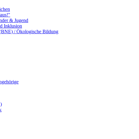
ichen
aus!"
inder & Jugend
nd Inklusion
 (BNE) / Ökologische Bildung
Angehörige
)
k