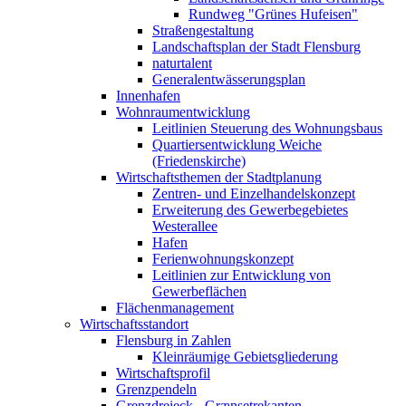
Rundweg "Grünes Hufeisen"
Straßengestaltung
Landschaftsplan der Stadt Flensburg
naturtalent
Generalentwässerungsplan
Innenhafen
Wohnraumentwicklung
Leitlinien Steuerung des Wohnungsbaus
Quartiersentwicklung Weiche
(Friedenskirche)
Wirtschaftsthemen der Stadtplanung
Zentren- und Einzelhandelskonzept
Erweiterung des Gewerbegebietes
Westerallee
Hafen
Ferienwohnungskonzept
Leitlinien zur Entwicklung von
Gewerbeflächen
Flächenmanagement
Wirtschaftsstandort
Flensburg in Zahlen
Kleinräumige Gebietsgliederung
Wirtschaftsprofil
Grenzpendeln
Grenzdreieck - Grænsetrekanten