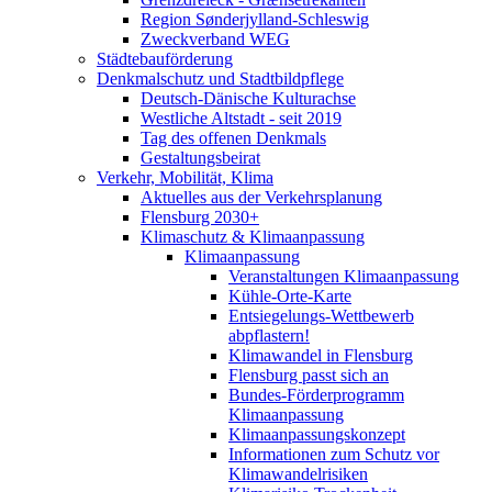
Region Sønderjylland-Schleswig
Zweckverband WEG
Städtebauförderung
Denkmalschutz und Stadtbildpflege
Deutsch-Dänische Kulturachse
Westliche Altstadt - seit 2019
Tag des offenen Denkmals
Gestaltungsbeirat
Verkehr, Mobilität, Klima
Aktuelles aus der Verkehrsplanung
Flensburg 2030+
Klimaschutz & Klimaanpassung
Klimaanpassung
Veranstaltungen Klimaanpassung
Kühle-Orte-Karte
Entsiegelungs-Wettbewerb
abpflastern!
Klimawandel in Flensburg
Flensburg passt sich an
Bundes-Förderprogramm
Klimaanpassung
Klimaanpassungskonzept
Informationen zum Schutz vor
Klimawandelrisiken