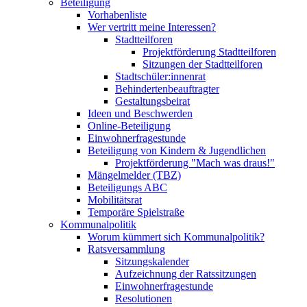
Beteiligung
Vorhabenliste
Wer vertritt meine Interessen?
Stadtteilforen
Projektförderung Stadtteilforen
Sitzungen der Stadtteilforen
Stadtschüler:innenrat
Behindertenbeauftragter
Gestaltungsbeirat
Ideen und Beschwerden
Online-Beteiligung
Einwohnerfragestunde
Beteiligung von Kindern & Jugendlichen
Projektförderung "Mach was draus!"
Mängelmelder (TBZ)
Beteiligungs ABC
Mobilitätsrat
Temporäre Spielstraße
Kommunalpolitik
Worum kümmert sich Kommunalpolitik?
Ratsversammlung
Sitzungskalender
Aufzeichnung der Ratssitzungen
Einwohnerfragestunde
Resolutionen