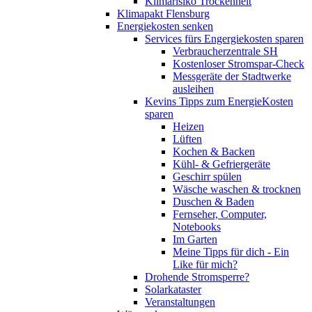
Klimarisiko Trockenheit
Klimapakt Flensburg
Energiekosten senken
Services fürs Engergiekosten sparen
Verbraucherzentrale SH
Kostenloser Stromspar-Check
Messgeräte der Stadtwerke
ausleihen
Kevins Tipps zum EnergieKosten
sparen
Heizen
Lüften
Kochen & Backen
Kühl- & Gefriergeräte
Geschirr spülen
Wäsche waschen & trocknen
Duschen & Baden
Fernseher, Computer,
Notebooks
Im Garten
Meine Tipps für dich - Ein
Like für mich?
Drohende Stromsperre?
Solarkataster
Veranstaltungen