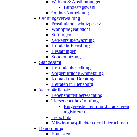
Wahlen & Abstimmungen
Bundestagswahl
Online-Anmeldung
Ordnungsverwaltung
Prostituiertenschutzgesetz
Wohnpflegeaufsicht
Stiftungen
Verkehrsüberwachung
Hunde in Flensburg
Bestattungen
Sondernutzung
Standesamt
Urkundenbestellung
Vorgeburtliche Anmeldung
Kontakt und Beratung
Heiraten in Flensburg
Veterinärdienste
Lebensmittelüberwachung
Tierseuchenbekämpfung
Eingereiste Heim- und Haustieren
registrieren!
Tierschutz
Mitwirkungspflichten der Unternehmen
Bauordnung
Baulasten