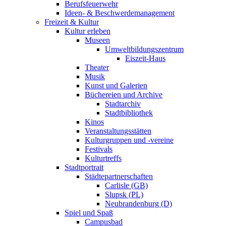
Berufsfeuerwehr
Ideen- & Beschwerdemanagement
Freizeit & Kultur
Kultur erleben
Museen
Umweltbildungszentrum
Eiszeit-Haus
Theater
Musik
Kunst und Galerien
Büchereien und Archive
Stadtarchiv
Stadtbibliothek
Kinos
Veranstaltungsstätten
Kulturgruppen und -vereine
Festivals
Kulturtreffs
Stadtportrait
Städtepartnerschaften
Carlisle (GB)
Slupsk (PL)
Neubrandenburg (D)
Spiel und Spaß
Campusbad