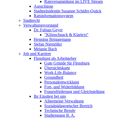
Ratsversammlung im LIVE Stream
Ausschüsse
Stadtpräsidentin Susanne Schäfer-Quäck
Ratsinformationssystem
Stadtrecht
Verwaltungsvorstand
Dr. Fabian Geyer
"Klönschnack & Klartext"
Henning Brüggemann
Stefan Niemöller
Melanie Bach
Job und Karriere
Flensburg als Arbeitgeber
Gute Gründe für Flensburg
Übersichtskarte
Work-Life-Balance
Gesundheit
Personalentwicklung
Fort- und Weiterbildung
Frauenförderung und Gleichstellung
Ihr Einstieg bei uns
Allgemeine Verwaltung
Sozialpädagogischer Bereich
Technische Berufe
Studiengang B. A.