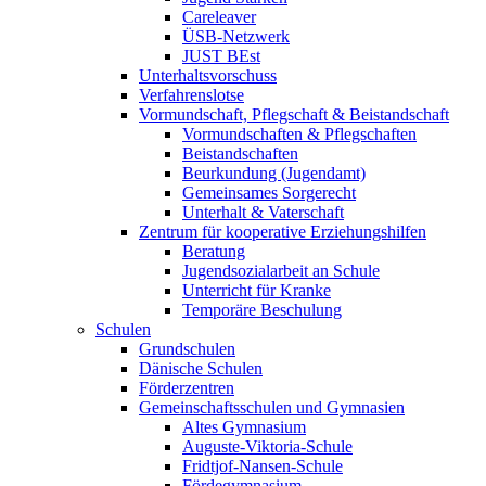
Careleaver
ÜSB-Netzwerk
JUST BEst
Unterhaltsvorschuss
Verfahrenslotse
Vormundschaft, Pflegschaft & Beistandschaft
Vormundschaften & Pflegschaften
Beistandschaften
Beurkundung (Jugendamt)
Gemeinsames Sorgerecht
Unterhalt & Vaterschaft
Zentrum für kooperative Erziehungshilfen
Beratung
Jugendsozialarbeit an Schule
Unterricht für Kranke
Temporäre Beschulung
Schulen
Grundschulen
Dänische Schulen
Förderzentren
Gemeinschaftsschulen und Gymnasien
Altes Gymnasium
Auguste-Viktoria-Schule
Fridtjof-Nansen-Schule
Fördegymnasium