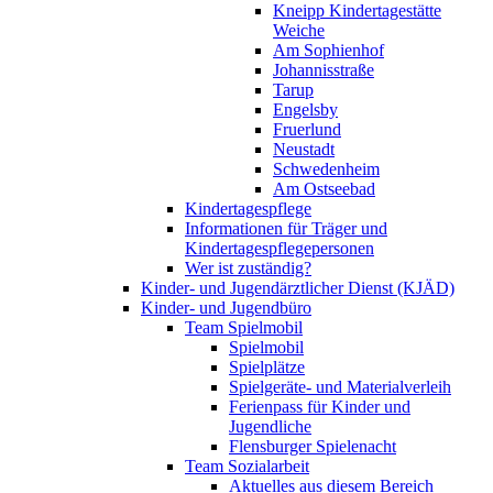
Kneipp Kindertagestätte
Weiche
Am Sophienhof
Johannisstraße
Tarup
Engelsby
Fruerlund
Neustadt
Schwedenheim
Am Ostseebad
Kindertagespflege
Informationen für Träger und
Kindertagespflegepersonen
Wer ist zuständig?
Kinder- und Jugendärztlicher Dienst (KJÄD)
Kinder- und Jugendbüro
Team Spielmobil
Spielmobil
Spielplätze
Spielgeräte- und Materialverleih
Ferienpass für Kinder und
Jugendliche
Flensburger Spielenacht
Team Sozialarbeit
Aktuelles aus diesem Bereich