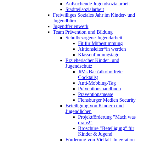
Aufsuchende Jugendsozialarbeit
Stadtteilsozialarbeit
Freiwilliges Soziales Jahr im Kinder- und
Jugendbüro
Jugendferienwerk
Team Prävention und Bildung
Schulbezogene Jugendarbeit
Fit für Mitbestimmung
Aktionsleiter*in werden
Klassenfindungstage
Erzieherischer Kinder- und
Jugendschutz
JiMs Bar (alkoholfreie
Cocktails)
Anti-Mobbing-Tag
Präventionshandbuch
Präventionsmesse
Flensburger Medien Security
Beteiligung von Kindern und
Jugendlichen
Projektförderung "Mach was
draus!"
Broschüre "Beteiligung" für
Kinder & Jugend
Förderung von Vielfalt, Integration