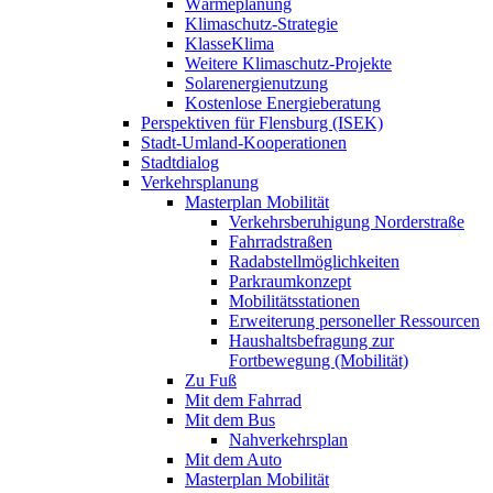
Wärmeplanung
Klimaschutz-Strategie
KlasseKlima
Weitere Klimaschutz-Projekte
Solarenergienutzung
Kostenlose Energieberatung
Perspektiven für Flensburg (ISEK)
Stadt-Umland-Kooperationen
Stadtdialog
Verkehrsplanung
Masterplan Mobilität
Verkehrsberuhigung Norderstraße
Fahrradstraßen
Radabstellmöglichkeiten
Parkraumkonzept
Mobilitätsstationen
Erweiterung personeller Ressourcen
Haushaltsbefragung zur
Fortbewegung (Mobilität)
Zu Fuß
Mit dem Fahrrad
Mit dem Bus
Nahverkehrsplan
Mit dem Auto
Masterplan Mobilität