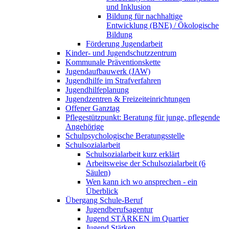
und Inklusion
Bildung für nachhaltige
Entwicklung (BNE) / Ökologische
Bildung
Förderung Jugendarbeit
Kinder- und Jugendschutzzentrum
Kommunale Präventionskette
Jugendaufbauwerk (JAW)
Jugendhilfe im Strafverfahren
Jugendhilfeplanung
Jugendzentren & Freizeiteinrichtungen
Offener Ganztag
Pflegestützpunkt: Beratung für junge, pflegende
Angehörige
Schulpsychologische Beratungsstelle
Schulsozialarbeit
Schulsozialarbeit kurz erklärt
Arbeitsweise der Schulsozialarbeit (6
Säulen)
Wen kann ich wo ansprechen - ein
Überblick
Übergang Schule-Beruf
Jugendberufsagentur
Jugend STÄRKEN im Quartier
Jugend Stärken