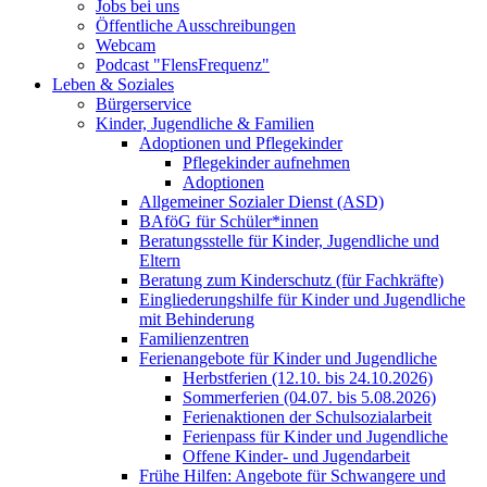
Jobs bei uns
Öffentliche Ausschreibungen
Webcam
Podcast "FlensFrequenz"
Leben & Soziales
Bürgerservice
Kinder, Jugendliche & Familien
Adoptionen und Pflegekinder
Pflegekinder aufnehmen
Adoptionen
Allgemeiner Sozialer Dienst (ASD)
BAföG für Schüler*innen
Beratungsstelle für Kinder, Jugendliche und
Eltern
Beratung zum Kinderschutz (für Fachkräfte)
Eingliederungshilfe für Kinder und Jugendliche
mit Behinderung
Familienzentren
Ferienangebote für Kinder und Jugendliche
Herbstferien (12.10. bis 24.10.2026)
Sommerferien (04.07. bis 5.08.2026)
Ferienaktionen der Schulsozialarbeit
Ferienpass für Kinder und Jugendliche
Offene Kinder- und Jugendarbeit
Frühe Hilfen: Angebote für Schwangere und