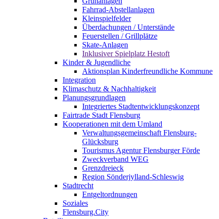
Grünanlagen
Fahrrad-Abstellanlagen
Kleinspielfelder
Überdachungen / Unterstände
Feuerstellen / Grillplätze
Skate-Anlagen
Inklusiver Spielplatz Hestoft
Kinder & Jugendliche
Aktionsplan Kinderfreundliche Kommune
Integration
Klimaschutz & Nachhaltigkeit
Planungsgrundlagen
Integriertes Stadtentwicklungskonzept
Fairtrade Stadt Flensburg
Kooperationen mit dem Umland
Verwaltungsgemeinschaft Flensburg-
Glücksburg
Tourismus Agentur Flensburger Förde
Zweckverband WEG
Grenzdreieck
Region Sönderjylland-Schleswig
Stadtrecht
Entgeltordnungen
Soziales
Flensburg.City