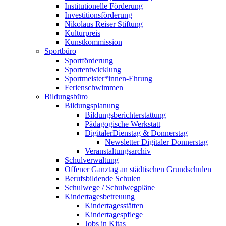
Institutionelle Förderung
Investitionsförderung
Nikolaus Reiser Stiftung
Kulturpreis
Kunstkommission
Sportbüro
Sportförderung
Sportentwicklung
Sportmeister*innen-Ehrung
Ferienschwimmen
Bildungsbüro
Bildungsplanung
Bildungsberichterstattung
Pädagogische Werkstatt
DigitalerDienstag & Donnerstag
Newsletter Digitaler Donnerstag
Veranstaltungsarchiv
Schulverwaltung
Offener Ganztag an städtischen Grundschulen
Berufsbildende Schulen
Schulwege / Schulwegpläne
Kindertagesbetreuung
Kindertagesstätten
Kindertagespflege
Jobs in Kitas