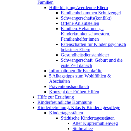
Familien
Hilfe für junge/werdende Eltern
Familienhebammen Schutzengel
Schwangerschafts(konflikt)
Offene Anlaufstellen
Familien-Hebammen, -
Kinderkrankenschwestern,
Familienhelfer:innen
Patenschaften für Kinder psychisch
belasteter Eltern
Gesundheitsdienstanbieter
Schwangerschaft, Geburt und die
erste Zeit danach
Informationen für Fachkräfte
5 Alltagstipps zum Wohlfühlen &
Abschalten
Präventionshandbuch
Konzept der Frühen Hilfen
Hilfe zur Erziehung
Kinderfreundliche Kommune
Kinderbetreuung: Kitas & Kindertagespflege
Kindertagesstätten
Städtische Kindertagesstätten
Alter Kupfermühlenweg
Stuhrsallee