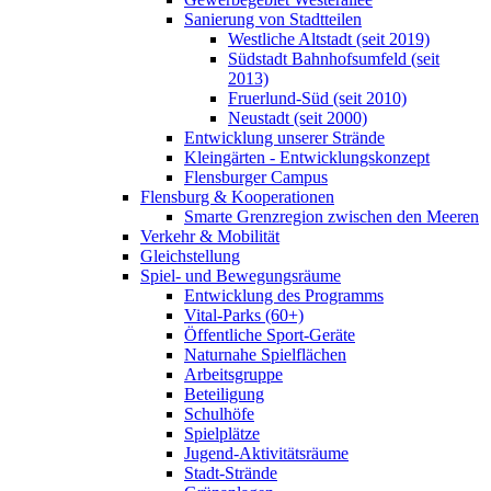
Sanierung von Stadtteilen
Westliche Altstadt (seit 2019)
Südstadt Bahnhofsumfeld (seit
2013)
Fruerlund-Süd (seit 2010)
Neustadt (seit 2000)
Entwicklung unserer Strände
Kleingärten - Entwicklungskonzept
Flensburger Campus
Flensburg & Kooperationen
Smarte Grenzregion zwischen den Meeren
Verkehr & Mobilität
Gleichstellung
Spiel- und Bewegungsräume
Entwicklung des Programms
Vital-Parks (60+)
Öffentliche Sport-Geräte
Naturnahe Spielflächen
Arbeitsgruppe
Beteiligung
Schulhöfe
Spielplätze
Jugend-Aktivitätsräume
Stadt-Strände