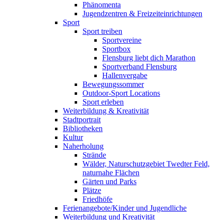
Phänomenta
Jugendzentren & Freizeiteinrichtungen
Sport
Sport treiben
Sportvereine
Sportbox
Flensburg liebt dich Marathon
Sportverband Flensburg
Hallenvergabe
Bewegungssommer
Outdoor-Sport Locations
Sport erleben
Weiterbildung & Kreativität
Stadtportrait
Bibliotheken
Kultur
Naherholung
Strände
Wälder, Naturschutzgebiet Twedter Feld,
naturnahe Flächen
Gärten und Parks
Plätze
Friedhöfe
Ferienangebote/Kinder und Jugendliche
Weiterbildung und Kreativität