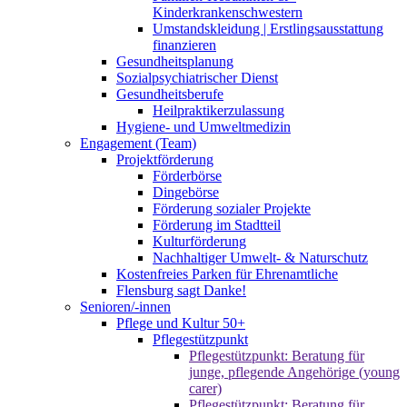
Kinderkrankenschwestern
Umstandskleidung | Erstlingsausstattung
finanzieren
Gesundheitsplanung
Sozialpsychiatrischer Dienst
Gesundheitsberufe
Heilpraktikerzulassung
Hygiene- und Umweltmedizin
Engagement (Team)
Projektförderung
Förderbörse
Dingebörse
Förderung sozialer Projekte
Förderung im Stadtteil
Kulturförderung
Nachhaltiger Umwelt- & Naturschutz
Kostenfreies Parken für Ehrenamtliche
Flensburg sagt Danke!
Senioren/-innen
Pflege und Kultur 50+
Pflegestützpunkt
Pflegestützpunkt: Beratung für
junge, pflegende Angehörige (young
carer)
Pflegestützpunkt: Beratung für