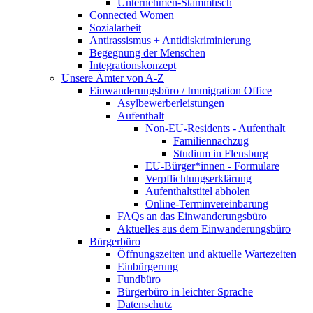
Unternehmen-Stammtisch
Connected Women
Sozialarbeit
Antirassismus + Antidiskriminierung
Begegnung der Menschen
Integrationskonzept
Unsere Ämter von A-Z
Einwanderungsbüro / Immigration Office
Asylbewerberleistungen
Aufenthalt
Non-EU-Residents - Aufenthalt
Familiennachzug
Studium in Flensburg
EU-Bürger*innen - Formulare
Verpflichtungserklärung
Aufenthaltstitel abholen
Online-Terminvereinbarung
FAQs an das Einwanderungsbüro
Aktuelles aus dem Einwanderungsbüro
Bürgerbüro
Öffnungszeiten und aktuelle Wartezeiten
Einbürgerung
Fundbüro
Bürgerbüro in leichter Sprache
Datenschutz