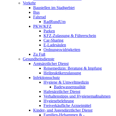
Verkehr
Baustellen im Stadtgebiet
Bus
Fahrrad
RadRundUm
PKW/KFZ
Parken
KFZ-Zulassung & Führerschein
Car-Sharing
E-Ladesäulen
Ordnungswidrigkeiten
Zu Fuß
Gesundheitsdienste
Amtsärztlicher Dienst
Reisemedizin: Beratung & Impfung
Heilpraktikerzulassung
Infektionsschutz
Hygiene & Umweltmedizin
Badewasserqualität
Hafenärztlicher Dienst
Verhaltenstipps und Hygienemaßnahmen
Hygienebelehrung
Freiverkäufliche Arzneimittel
Kinder- und Jugendärztlicher Dienst
Familien-Hebammen & -