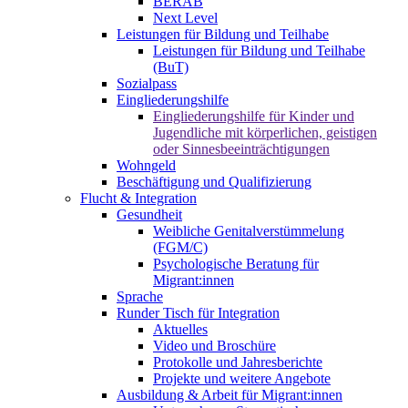
BERAB
Next Level
Leistungen für Bildung und Teilhabe
Leistungen für Bildung und Teilhabe
(BuT)
Sozialpass
Eingliederungshilfe
Eingliederungshilfe für Kinder und
Jugendliche mit körperlichen, geistigen
oder Sinnesbeeinträchtigungen
Wohngeld
Beschäftigung und Qualifizierung
Flucht & Integration
Gesundheit
Weibliche Genitalverstümmelung
(FGM/C)
Psychologische Beratung für
Migrant:innen
Sprache
Runder Tisch für Integration
Aktuelles
Video und Broschüre
Protokolle und Jahresberichte
Projekte und weitere Angebote
Ausbildung & Arbeit für Migrant:innen