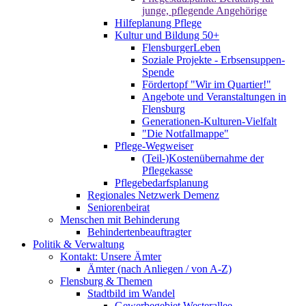
junge, pflegende Angehörige
Hilfeplanung Pflege
Kultur und Bildung 50+
FlensburgerLeben
Soziale Projekte - Erbsensuppen-
Spende
Fördertopf "Wir im Quartier!"
Angebote und Veranstaltungen in
Flensburg
Generationen-Kulturen-Vielfalt
"Die Notfallmappe"
Pflege-Wegweiser
(Teil-)Kostenübernahme der
Pflegekasse
Pflegebedarfsplanung
Regionales Netzwerk Demenz
Seniorenbeirat
Menschen mit Behinderung
Behindertenbeauftragter
Politik & Verwaltung
Kontakt: Unsere Ämter
Ämter (nach Anliegen / von A-Z)
Flensburg & Themen
Stadtbild im Wandel
Gewerbegebiet Westerallee