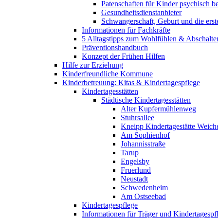
Patenschaften für Kinder psychisch bel
Gesundheitsdienstanbieter
Schwangerschaft, Geburt und die erst
Informationen für Fachkräfte
5 Alltagstipps zum Wohlfühlen & Abschalte
Präventionshandbuch
Konzept der Frühen Hilfen
Hilfe zur Erziehung
Kinderfreundliche Kommune
Kinderbetreuung: Kitas & Kindertagespflege
Kindertagesstätten
Städtische Kindertagesstätten
Alter Kupfermühlenweg
Stuhrsallee
Kneipp Kindertagestätte Weich
Am Sophienhof
Johannisstraße
Tarup
Engelsby
Fruerlund
Neustadt
Schwedenheim
Am Ostseebad
Kindertagespflege
Informationen für Träger und Kindertagespf