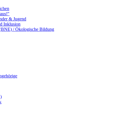
ichen
aus!"
inder & Jugend
nd Inklusion
 (BNE) / Ökologische Bildung
Angehörige
)
k