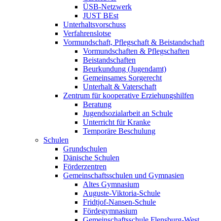
ÜSB-Netzwerk
JUST BEst
Unterhaltsvorschuss
Verfahrenslotse
Vormundschaft, Pflegschaft & Beistandschaft
Vormundschaften & Pflegschaften
Beistandschaften
Beurkundung (Jugendamt)
Gemeinsames Sorgerecht
Unterhalt & Vaterschaft
Zentrum für kooperative Erziehungshilfen
Beratung
Jugendsozialarbeit an Schule
Unterricht für Kranke
Temporäre Beschulung
Schulen
Grundschulen
Dänische Schulen
Förderzentren
Gemeinschaftsschulen und Gymnasien
Altes Gymnasium
Auguste-Viktoria-Schule
Fridtjof-Nansen-Schule
Fördegymnasium
Gemeinschaftsschule Flensburg-West