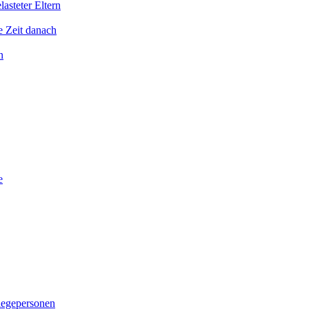
asteter Eltern
e Zeit danach
n
e
legepersonen