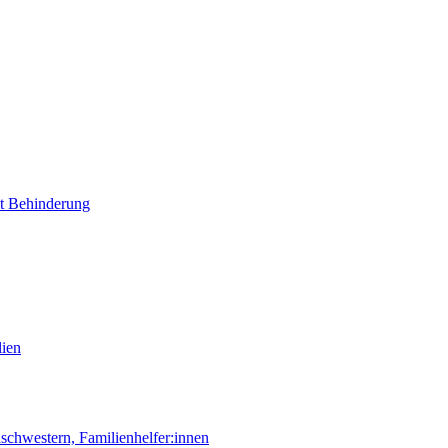
it Behinderung
lien
chwestern, Familienhelfer:innen