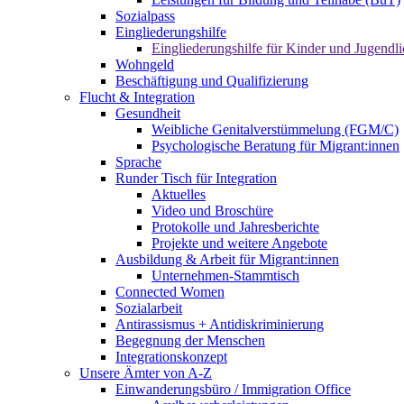
Sozialpass
Eingliederungshilfe
Eingliederungshilfe für Kinder und Jugendli
Wohngeld
Beschäftigung und Qualifizierung
Flucht & Integration
Gesundheit
Weibliche Genitalverstümmelung (FGM/C)
Psychologische Beratung für Migrant:innen
Sprache
Runder Tisch für Integration
Aktuelles
Video und Broschüre
Protokolle und Jahresberichte
Projekte und weitere Angebote
Ausbildung & Arbeit für Migrant:innen
Unternehmen-Stammtisch
Connected Women
Sozialarbeit
Antirassismus + Antidiskriminierung
Begegnung der Menschen
Integrationskonzept
Unsere Ämter von A-Z
Einwanderungsbüro / Immigration Office