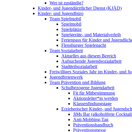
Wer ist zuständig?
Kinder- und Jugendärztlicher Dienst (KJÄD)
Kinder- und Jugendbüro
Team Spielmobil
Spielmobil
Spielplätze
Spielgeräte- und Materialverleih
Ferienpass für Kinder und Jugendlich
Flensburger Spielenacht
Team Sozialarbeit
Aktuelles aus diesem Bereich
Aufsuchende Jugendsozialarbeit
Stadtteilsozialarbeit
Freiwilliges Soziales Jahr im Kinder- und 
Jugendferienwerk
Team Prävention und Bildung
Schulbezogene Jugendarbeit
Fit für Mitbestimmung
Aktionsleiter*in werden
Klassenfindungstage
Erzieherischer Kinder- und Jugendsch
JiMs Bar (alkoholfreie Cocktail
Anti-Mobbing-Tag
Präventionshandbuch
Präventionsmesse