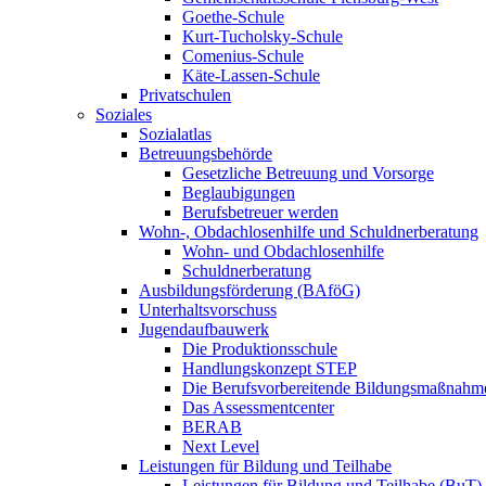
Goethe-Schule
Kurt-Tucholsky-Schule
Comenius-Schule
Käte-Lassen-Schule
Privatschulen
Soziales
Sozialatlas
Betreuungsbehörde
Gesetzliche Betreuung und Vorsorge
Beglaubigungen
Berufsbetreuer werden
Wohn-, Obdachlosenhilfe und Schuldnerberatung
Wohn- und Obdachlosenhilfe
Schuldnerberatung
Ausbildungsförderung (BAföG)
Unterhaltsvorschuss
Jugendaufbauwerk
Die Produktionsschule
Handlungskonzept STEP
Die Berufsvorbereitende Bildungsmaßnahm
Das Assessmentcenter
BERAB
Next Level
Leistungen für Bildung und Teilhabe
Leistungen für Bildung und Teilhabe (BuT)