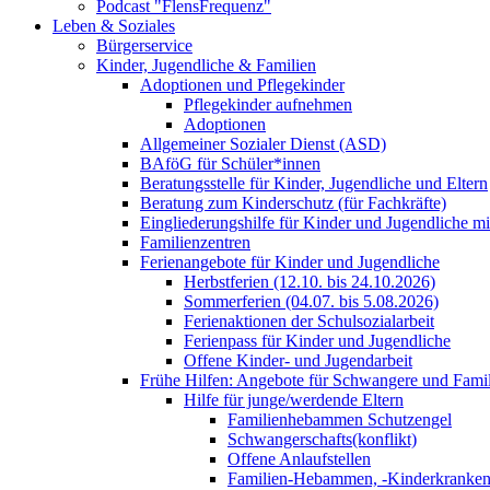
Podcast "FlensFrequenz"
Leben & Soziales
Bürgerservice
Kinder, Jugendliche & Familien
Adoptionen und Pflegekinder
Pflegekinder aufnehmen
Adoptionen
Allgemeiner Sozialer Dienst (ASD)
BAföG für Schüler*innen
Beratungsstelle für Kinder, Jugendliche und Eltern
Beratung zum Kinderschutz (für Fachkräfte)
Eingliederungshilfe für Kinder und Jugendliche m
Familienzentren
Ferienangebote für Kinder und Jugendliche
Herbstferien (12.10. bis 24.10.2026)
Sommerferien (04.07. bis 5.08.2026)
Ferienaktionen der Schulsozialarbeit
Ferienpass für Kinder und Jugendliche
Offene Kinder- und Jugendarbeit
Frühe Hilfen: Angebote für Schwangere und Fami
Hilfe für junge/werdende Eltern
Familienhebammen Schutzengel
Schwangerschafts(konflikt)
Offene Anlaufstellen
Familien-Hebammen, -Kinderkrankens