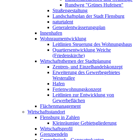
Rundweg "Grünes Hufeisen"
Straßengestaltung
Landschaftsplan der Stadt Flensburg
naturtalent
Generalentwässerungsplan
Innenhafen
Wohnraumentwicklung
Leitlinien Steuerung des Wohnungsbaus
Quartiersentwicklung Weiche
(Friedenskirche)
Wirtschaftsthemen der Stadtplanung
Zentren- und Einzelhandelskonzept
Erweiterung des Gewerbegebietes
Westerallee
Hafen
Ferienwohnungskonzept
Leitlinien zur Entwicklung von
Gewerbeflächen
Flächenmanagement
Wirtschaftsstandort
Flensburg in Zahlen
Kleinräumige Gebietsgliederung
Wirtschaftsprofil
Grenzpendeln
Grenzdreieck - Grænsetrekanten