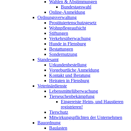
Wahlen & Abstimmungen
Bundestagswahl
Online-Anmeldung
Ordnungsverwaltung
Prostituiertenschutzgesetz
Wohnpflegeaufsicht
Stiftungen
Verkehrsüberwachung
Hunde in Flensburg
Bestattungen
Sondernutzung
Standesamt
Urkundenbestellung
Vorgeburtliche Anmeldung
Kontakt und Beratung
Heiraten in Flensburg
Veterinärdienste
Lebensmittelüberwachung
Tierseuchenbekämpfung
Eingereiste Heim- und Haustieren
registrieren!
Tierschutz
Mitwirkungspflichten der Unternehmen
Bauordnung
Baulasten