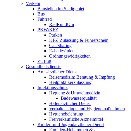
Verkehr
Baustellen im Stadtgebiet
Bus
Fahrrad
RadRundUm
PKW/KFZ
Parken
KFZ-Zulassung & Führerschein
Car-Sharing
E-Ladesäulen
Ordnungswidrigkeiten
Zu Fuß
Gesundheitsdienste
Amtsärztlicher Dienst
Reisemedizin: Beratung & Impfung
Heilpraktikerzulassung
Infektionsschutz
Hygiene & Umweltmedizin
Badewasserqualität
Hafenärztlicher Dienst
Verhaltenstipps und Hygienemaßnahmen
Hygienebelehrung
Freiverkäufliche Arzneimittel
Kinder- und Jugendärztlicher Dienst
Familien-Hebammen & -