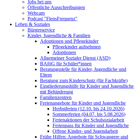
Jobs bei uns
Öffentliche Ausschreibungen
Webcam
Podcast "FlensFrequenz"
Leben & Soziales
Bürgerservice
Kinder, Jugendliche & Familien
Adoptionen und Pflegekinder
Pflegekinder aufnehmen
Adoptionen
Allgemeiner Sozialer Dienst (ASD)
BAföG für Schüler*innen
Beratungsstelle für Kinder, Jugendliche und
Eltern
Beratung zum Kinderschutz (für Fachkräfte)
Eingliederungshilfe für Kinder und Jugendliche
mit Behinderung
Familienzentren
Ferienangebote für Kinder und Jugendliche
Herbstferien (12.10. bis 24.10.2026)
Sommerferien (04.07. bis 5.08.2026)
Ferienaktionen der Schulsozialarbeit
Ferienpass für Kinder und Jugendliche
Offene Kinder- und Jugendarbeit
Frühe Hilfen: Angebote für Schwangere und