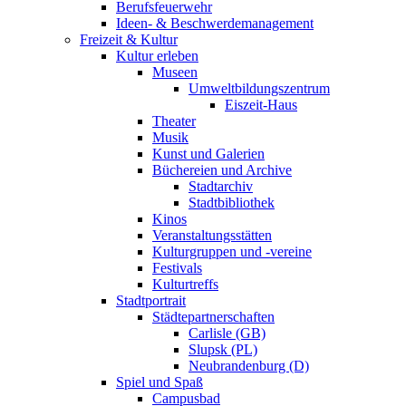
Berufsfeuerwehr
Ideen- & Beschwerdemanagement
Freizeit & Kultur
Kultur erleben
Museen
Umweltbildungszentrum
Eiszeit-Haus
Theater
Musik
Kunst und Galerien
Büchereien und Archive
Stadtarchiv
Stadtbibliothek
Kinos
Veranstaltungsstätten
Kulturgruppen und -vereine
Festivals
Kulturtreffs
Stadtportrait
Städtepartnerschaften
Carlisle (GB)
Slupsk (PL)
Neubrandenburg (D)
Spiel und Spaß
Campusbad