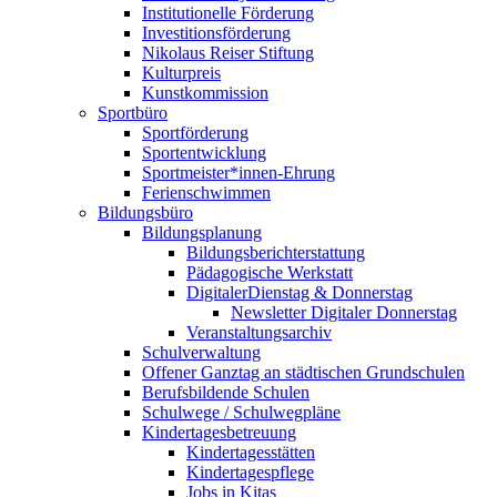
Institutionelle Förderung
Investitionsförderung
Nikolaus Reiser Stiftung
Kulturpreis
Kunstkommission
Sportbüro
Sportförderung
Sportentwicklung
Sportmeister*innen-Ehrung
Ferienschwimmen
Bildungsbüro
Bildungsplanung
Bildungsberichterstattung
Pädagogische Werkstatt
DigitalerDienstag & Donnerstag
Newsletter Digitaler Donnerstag
Veranstaltungsarchiv
Schulverwaltung
Offener Ganztag an städtischen Grundschulen
Berufsbildende Schulen
Schulwege / Schulwegpläne
Kindertagesbetreuung
Kindertagesstätten
Kindertagespflege
Jobs in Kitas