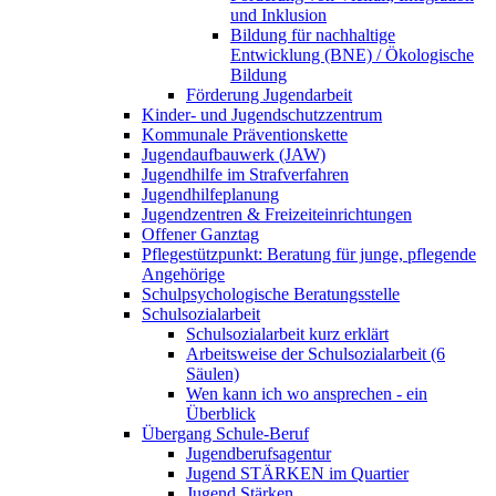
und Inklusion
Bildung für nachhaltige
Entwicklung (BNE) / Ökologische
Bildung
Förderung Jugendarbeit
Kinder- und Jugendschutzzentrum
Kommunale Präventionskette
Jugendaufbauwerk (JAW)
Jugendhilfe im Strafverfahren
Jugendhilfeplanung
Jugendzentren & Freizeiteinrichtungen
Offener Ganztag
Pflegestützpunkt: Beratung für junge, pflegende
Angehörige
Schulpsychologische Beratungsstelle
Schulsozialarbeit
Schulsozialarbeit kurz erklärt
Arbeitsweise der Schulsozialarbeit (6
Säulen)
Wen kann ich wo ansprechen - ein
Überblick
Übergang Schule-Beruf
Jugendberufsagentur
Jugend STÄRKEN im Quartier
Jugend Stärken