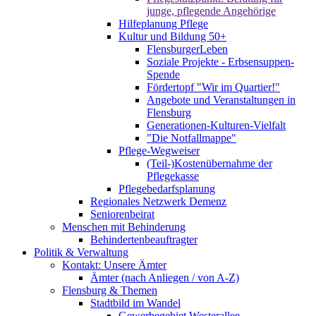
junge, pflegende Angehörige
Hilfeplanung Pflege
Kultur und Bildung 50+
FlensburgerLeben
Soziale Projekte - Erbsensuppen-
Spende
Fördertopf "Wir im Quartier!"
Angebote und Veranstaltungen in
Flensburg
Generationen-Kulturen-Vielfalt
"Die Notfallmappe"
Pflege-Wegweiser
(Teil-)Kostenübernahme der
Pflegekasse
Pflegebedarfsplanung
Regionales Netzwerk Demenz
Seniorenbeirat
Menschen mit Behinderung
Behindertenbeauftragter
Politik & Verwaltung
Kontakt: Unsere Ämter
Ämter (nach Anliegen / von A-Z)
Flensburg & Themen
Stadtbild im Wandel
Gewerbegebiet Westerallee