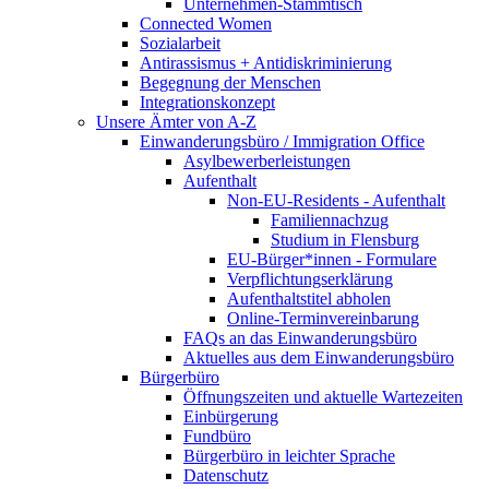
Unternehmen-Stammtisch
Connected Women
Sozialarbeit
Antirassismus + Antidiskriminierung
Begegnung der Menschen
Integrationskonzept
Unsere Ämter von A-Z
Einwanderungsbüro / Immigration Office
Asylbewerberleistungen
Aufenthalt
Non-EU-Residents - Aufenthalt
Familiennachzug
Studium in Flensburg
EU-Bürger*innen - Formulare
Verpflichtungserklärung
Aufenthaltstitel abholen
Online-Terminvereinbarung
FAQs an das Einwanderungsbüro
Aktuelles aus dem Einwanderungsbüro
Bürgerbüro
Öffnungszeiten und aktuelle Wartezeiten
Einbürgerung
Fundbüro
Bürgerbüro in leichter Sprache
Datenschutz