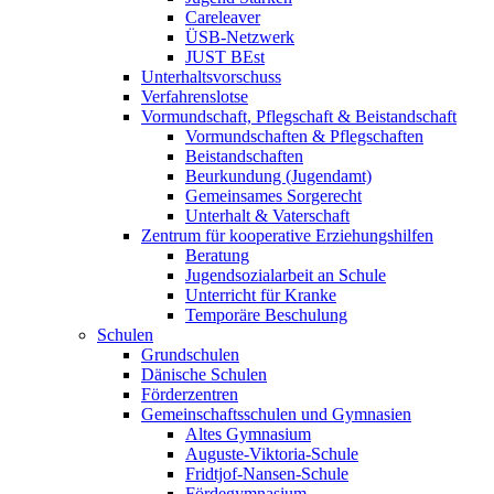
Careleaver
ÜSB-Netzwerk
JUST BEst
Unterhaltsvorschuss
Verfahrenslotse
Vormundschaft, Pflegschaft & Beistandschaft
Vormundschaften & Pflegschaften
Beistandschaften
Beurkundung (Jugendamt)
Gemeinsames Sorgerecht
Unterhalt & Vaterschaft
Zentrum für kooperative Erziehungshilfen
Beratung
Jugendsozialarbeit an Schule
Unterricht für Kranke
Temporäre Beschulung
Schulen
Grundschulen
Dänische Schulen
Förderzentren
Gemeinschaftsschulen und Gymnasien
Altes Gymnasium
Auguste-Viktoria-Schule
Fridtjof-Nansen-Schule
Fördegymnasium