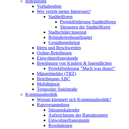
Beteiligung
Vorhabenliste
Wer vertritt meine Interessen?
Stadtteilforen
Projektförderung Stadtteilforen
Sitzungen der Stadtteilforen
Stadtschüler:innenrat
Behindertenbeauftragter
Gestaltungsbeirat
Ideen und Beschwerden
Online-Beteiligung
Einwohnerfragestunde
Beteiligung von Kindern & Jugendlichen
Projektförderung "Mach was draus!"
Mängelmelder (TBZ)
Beteiligungs ABC
Mobilitätsrat
Temporäre Spielstraße
Kommunalpolitik
Worum kümmert sich Kommunalpolitik?
Ratsversammlung
Sitzungskalender
Aufzeichnung der Ratssitzungen
Einwohnerfragestunde
Resolutionen