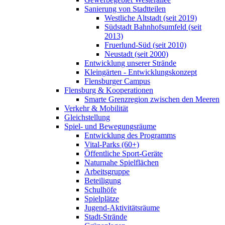
Sanierung von Stadtteilen
Westliche Altstadt (seit 2019)
Südstadt Bahnhofsumfeld (seit
2013)
Fruerlund-Süd (seit 2010)
Neustadt (seit 2000)
Entwicklung unserer Strände
Kleingärten - Entwicklungskonzept
Flensburger Campus
Flensburg & Kooperationen
Smarte Grenzregion zwischen den Meeren
Verkehr & Mobilität
Gleichstellung
Spiel- und Bewegungsräume
Entwicklung des Programms
Vital-Parks (60+)
Öffentliche Sport-Geräte
Naturnahe Spielflächen
Arbeitsgruppe
Beteiligung
Schulhöfe
Spielplätze
Jugend-Aktivitätsräume
Stadt-Strände