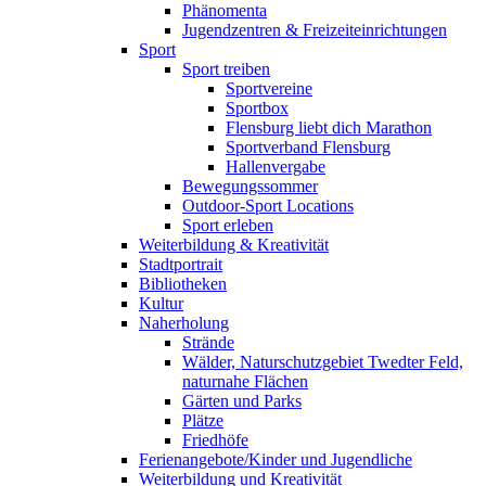
Phänomenta
Jugendzentren & Freizeiteinrichtungen
Sport
Sport treiben
Sportvereine
Sportbox
Flensburg liebt dich Marathon
Sportverband Flensburg
Hallenvergabe
Bewegungssommer
Outdoor-Sport Locations
Sport erleben
Weiterbildung & Kreativität
Stadtportrait
Bibliotheken
Kultur
Naherholung
Strände
Wälder, Naturschutzgebiet Twedter Feld,
naturnahe Flächen
Gärten und Parks
Plätze
Friedhöfe
Ferienangebote/Kinder und Jugendliche
Weiterbildung und Kreativität