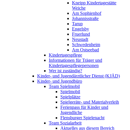
Kneipp Kindertagestätte
Weiche
Am Sophienhof
Johannisstraße
Tarup
Engelsby
Fruerlund
Neustadt
Schwedenheim
Am Ostseebad
Kindertagespflege
Informationen für Träger und
Kindertagespflegepersonen
Wer ist zuständig?
Kinder- und Jugendärztlicher Dienst (KJÄD)
Kinder- und Jugendbüro
Team Spielmobil
Spielmobil
Spielplätze
Spielgeräte- und Materialverleih
Ferienpass für Kinder und
Jugendliche
Flensburger Spielenacht
Team Sozialarbeit
Aktuelles aus diesem Bereich