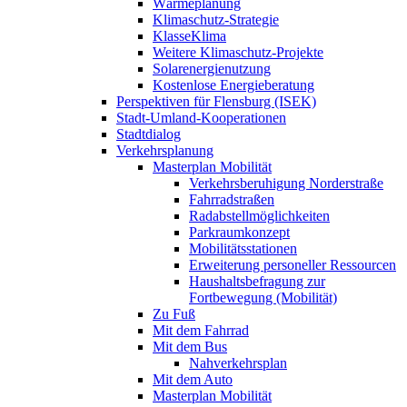
Wärmeplanung
Klimaschutz-Strategie
KlasseKlima
Weitere Klimaschutz-Projekte
Solarenergienutzung
Kostenlose Energieberatung
Perspektiven für Flensburg (ISEK)
Stadt-Umland-Kooperationen
Stadtdialog
Verkehrsplanung
Masterplan Mobilität
Verkehrsberuhigung Norderstraße
Fahrradstraßen
Radabstellmöglichkeiten
Parkraumkonzept
Mobilitätsstationen
Erweiterung personeller Ressourcen
Haushaltsbefragung zur
Fortbewegung (Mobilität)
Zu Fuß
Mit dem Fahrrad
Mit dem Bus
Nahverkehrsplan
Mit dem Auto
Masterplan Mobilität