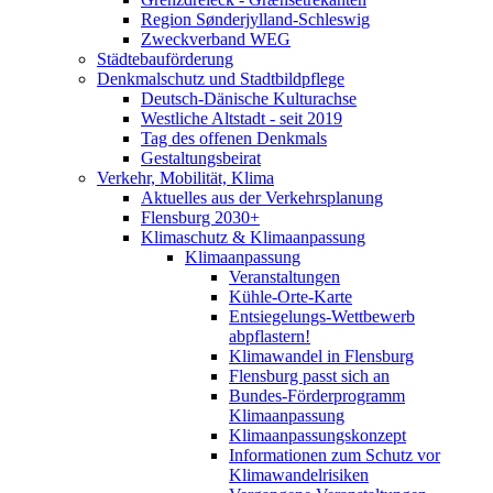
Region Sønderjylland-Schleswig
Zweckverband WEG
Städtebauförderung
Denkmalschutz und Stadtbildpflege
Deutsch-Dänische Kulturachse
Westliche Altstadt - seit 2019
Tag des offenen Denkmals
Gestaltungsbeirat
Verkehr, Mobilität, Klima
Aktuelles aus der Verkehrsplanung
Flensburg 2030+
Klimaschutz & Klimaanpassung
Klimaanpassung
Veranstaltungen
Kühle-Orte-Karte
Entsiegelungs-Wettbewerb
abpflastern!
Klimawandel in Flensburg
Flensburg passt sich an
Bundes-Förderprogramm
Klimaanpassung
Klimaanpassungskonzept
Informationen zum Schutz vor
Klimawandelrisiken