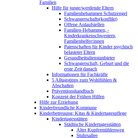
Familien
Hilfe für junge/werdende Eltern
Familienhebammen Schutzengel
Schwangerschafts(konflikt)
Offene Anlaufstellen
Familien-Hebammen, -
Kinderkrankenschwestern,
Familienhelfer:innen
Patenschaften für Kinder psychisch
belasteter Eltern
Gesundheitsdienstanbieter
Schwangerschaft, Geburt und die
erste Zeit danach
Informationen für Fachkräfte
5 Alltagstipps zum Wohlfühlen &
Abschalten
Präventionshandbuch
Konzept der Frühen Hilfen
Hilfe zur Erziehung
Kinderfreundliche Kommune
Kinderbetreuung: Kitas & Kindertagespflege
Kindertagesstätten
Städtische Kindertagesstätten
Alter Kupfermühlenweg
Stuhrsallee