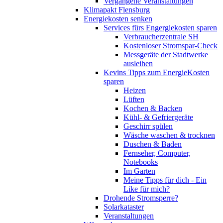
Vergangene Veranstaltungen
Klimapakt Flensburg
Energiekosten senken
Services fürs Engergiekosten sparen
Verbraucherzentrale SH
Kostenloser Stromspar-Check
Messgeräte der Stadtwerke
ausleihen
Kevins Tipps zum EnergieKosten
sparen
Heizen
Lüften
Kochen & Backen
Kühl- & Gefriergeräte
Geschirr spülen
Wäsche waschen & trocknen
Duschen & Baden
Fernseher, Computer,
Notebooks
Im Garten
Meine Tipps für dich - Ein
Like für mich?
Drohende Stromsperre?
Solarkataster
Veranstaltungen