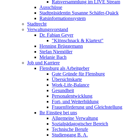
Ratsversammlung im LIVE Stream
Ausschüsse
Stadtpräsidentin Susanne Schäfer-Quäck
Ratsinformationssystem
Stadtrecht
Verwaltungsvorstand
Dr. Fabian Geyer
"Klönschnack & Klartext"
Henning Brüggemann
Stefan Niemöller
Melanie Bach
Job und Karriere
Flensburg als Arbeitgeber
Gute Gründe für Flensburg
Übersichtskarte
Work-Life-Balance
Gesundheit
Personalentwicklung
Fort- und Weiterbildung
Frauenförderung und Gleichstellung
Ihr Einstieg bei uns
Allgemeine Verwaltung
Sozialpädagogischer Bereich
Technische Berufe
Studiengang B. A.