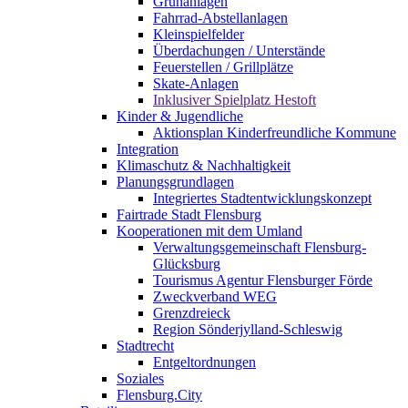
Grünanlagen
Fahrrad-Abstellanlagen
Kleinspielfelder
Überdachungen / Unterstände
Feuerstellen / Grillplätze
Skate-Anlagen
Inklusiver Spielplatz Hestoft
Kinder & Jugendliche
Aktionsplan Kinderfreundliche Kommune
Integration
Klimaschutz & Nachhaltigkeit
Planungsgrundlagen
Integriertes Stadtentwicklungskonzept
Fairtrade Stadt Flensburg
Kooperationen mit dem Umland
Verwaltungsgemeinschaft Flensburg-
Glücksburg
Tourismus Agentur Flensburger Förde
Zweckverband WEG
Grenzdreieck
Region Sönderjylland-Schleswig
Stadtrecht
Entgeltordnungen
Soziales
Flensburg.City