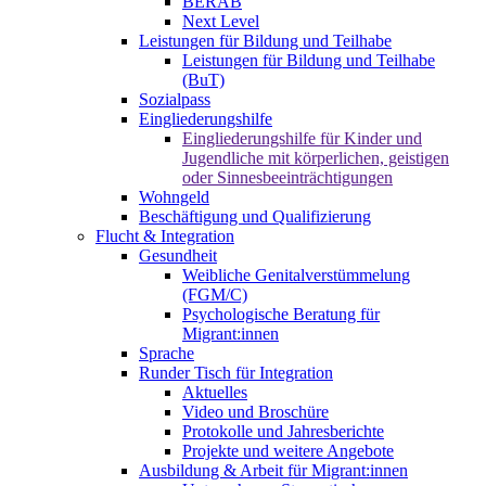
BERAB
Next Level
Leistungen für Bildung und Teilhabe
Leistungen für Bildung und Teilhabe
(BuT)
Sozialpass
Eingliederungshilfe
Eingliederungshilfe für Kinder und
Jugendliche mit körperlichen, geistigen
oder Sinnesbeeinträchtigungen
Wohngeld
Beschäftigung und Qualifizierung
Flucht & Integration
Gesundheit
Weibliche Genitalverstümmelung
(FGM/C)
Psychologische Beratung für
Migrant:innen
Sprache
Runder Tisch für Integration
Aktuelles
Video und Broschüre
Protokolle und Jahresberichte
Projekte und weitere Angebote
Ausbildung & Arbeit für Migrant:innen