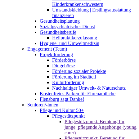
Kinderkrankenschwestern
Umstandskleidung | Erstlingsausstattung
finanzieren
Gesundheitsplanung
Sozialpsychiatrischer Dienst
Gesundheitsberufe
Heilpraktikerzulassung
Hygiene- und Umweltmedizin
Engagement (Team)
Projektförderung
Förderbörse
Dingebörse
Förderung sozialer Projekte
Förderung im Stadtteil
Kulturförderung
Nachhaltiger Umwelt- & Naturschutz
Kostenfreies Parken für Ehrenamtliche
Flensburg sagt Danke!
Senioren/-innen
Pflege und Kultur 50+
Pflegestützpunkt
Pflegestützpunkt: Beratung für
junge, pflegende Angehörige (young
carer)
Pflegestützpunkt: Beratung für