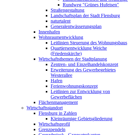
Rundweg "Grünes Hufeisen"
Straßengestaltung
Landschaftsplan der Stadt Flensburg
naturtalent
Generalentwässerungsplan
Innenhafen
Wohnraumentwicklung
Leitlinien Steuerung des Wohnungsbaus
Quartiersentwicklung Weiche
(Friedenskirche)
Wirtschaftsthemen der Stadtplanung
Zentren- und Einzelhandelskonzept
Erweiterung des Gewerbegebietes
Westerallee
Hafen
Ferienwohnungskonzept
Leitlinien zur Entwicklung von
Gewerbeflächen
Flächenmanagement
Wirtschaftsstandort
Flensburg in Zahlen
Kleinräumige Gebietsgliederung
Wirtschaftsprofil
Grenzpendeln
Grenzdreieck - Grænsetrekanten