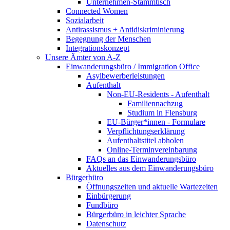
Unternehmen-Stammtisch
Connected Women
Sozialarbeit
Antirassismus + Antidiskriminierung
Begegnung der Menschen
Integrationskonzept
Unsere Ämter von A-Z
Einwanderungsbüro / Immigration Office
Asylbewerberleistungen
Aufenthalt
Non-EU-Residents - Aufenthalt
Familiennachzug
Studium in Flensburg
EU-Bürger*innen - Formulare
Verpflichtungserklärung
Aufenthaltstitel abholen
Online-Terminvereinbarung
FAQs an das Einwanderungsbüro
Aktuelles aus dem Einwanderungsbüro
Bürgerbüro
Öffnungszeiten und aktuelle Wartezeiten
Einbürgerung
Fundbüro
Bürgerbüro in leichter Sprache
Datenschutz