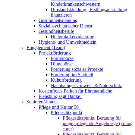
Kinderkrankenschwestern
Umstandskleidung | Erstlingsausstattung
finanzieren
Gesundheitsplanung
Sozialpsychiatrischer Dienst
Gesundheitsberufe
Heilpraktikerzulassung
Hygiene- und Umweltmedizin
Engagement (Team)
Projektförderung
Förderbörse
Dingebörse
Förderung sozialer Projekte
Förderung im Stadtteil
Kulturförderung
Nachhaltiger Umwelt- & Naturschutz
Kostenfreies Parken für Ehrenamtliche
Flensburg sagt Danke!
Senioren/-innen
Pflege und Kultur 50+
Pflegestützpunkt
Pflegestützpunkt: Beratung für
junge, pflegende Angehörige (young
carer)
Pflegestützpunkt: Beratung für