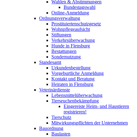
Wahlen & Abstimmungen
Bundestagswahl
Online-Anmeldung
Ordnungsverwaltung
Prostituiertenschutzgesetz
Wohnpflegeaufsicht
Stiftungen
Verkehrsüberwachung
Hunde in Flensburg
Bestattungen
Sondernutzung
Standesamt
Urkundenbestellung
Vorgeburtliche Anmeldung
Kontakt und Beratung
Heiraten in Flensburg
Veterinärdienste
Lebensmittelüberwachung
Tierseuchenbekämpfung
Eingereiste Heim- und Haustieren
registrieren!
Tierschutz
Mitwirkungspflichten der Unternehmen
Bauordnung
Baulasten