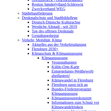
Region Sønderjylland-Schleswig
Zweckverband WEG
Städtebauförderung
Denkmalschutz und Stadtbildpflege
Deutsch-Dänische Kulturachse
Westliche Altstadt - seit 2019
Tag des offenen Denkmals
Gestaltungsbeirat
Verkehr, Mobilität, Klima
Aktuelles aus der Verkehrsplanung
Flensburg 2030+
Klimaschutz & Klimaanpassung
Klimaanpassung
Veranstaltungen
Kühle-Orte-Karte
Entsiegelungs-Wettbewerb
abpflastern!
Klimawandel in Flensburg
Flensburg passt sich an
Bundes-Förderprogramm
Klimaanpassung
Klimaanpassungskonzept
Informationen zum Schutz vor
Klimawandelrisiken