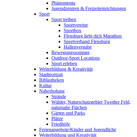
Phänomenta
Jugendzentren & Freizeiteinrichtungen
Sport
Sport treiben
Sportvereine
Sportbox
Flensburg liebt dich Marathon
Sportverband Flensburg
Hallenvergabe
Bewegungssommer
Outdoor-Sport Locations
Sport erleben
Weiterbildung & Kreativität
Stadtportrait
Bibliotheken
Kultur
Naherholung
Strände
Wälder, Naturschutzgebiet Twedter Feld,
naturnahe Flächen
Gärten und Parks
Plätze
Friedhöfe
Ferienangebote/Kinder und Jugendliche
Weiterbildung und Kreativität