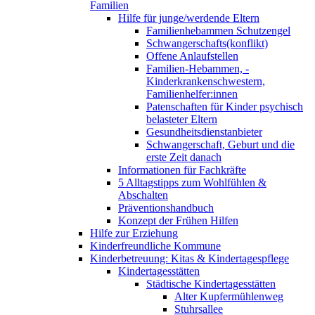
Familien
Hilfe für junge/werdende Eltern
Familienhebammen Schutzengel
Schwangerschafts(konflikt)
Offene Anlaufstellen
Familien-Hebammen, -
Kinderkrankenschwestern,
Familienhelfer:innen
Patenschaften für Kinder psychisch
belasteter Eltern
Gesundheitsdienstanbieter
Schwangerschaft, Geburt und die
erste Zeit danach
Informationen für Fachkräfte
5 Alltagstipps zum Wohlfühlen &
Abschalten
Präventionshandbuch
Konzept der Frühen Hilfen
Hilfe zur Erziehung
Kinderfreundliche Kommune
Kinderbetreuung: Kitas & Kindertagespflege
Kindertagesstätten
Städtische Kindertagesstätten
Alter Kupfermühlenweg
Stuhrsallee