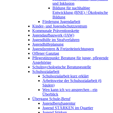
und Inklusion
Bildung für nachhaltige
Entwicklung (BNE) / Ökologische
Bildung
Förderung Jugendarbeit
Kinder- und Jugendschutzzentrum
Kommunale Präventionskette
Jugendaufbauwerk (JAW)
Jugendhilfe im Strafverfahren
Jugendhilfeplanung
Jugendzentren & Freizeiteinrichtungen
Offener Ganztag
Pflegestützpunkt: Beratung für junge, pflegende
Angehörige
Schulpsychologische Beratungsstelle
Schulsozialarbeit
Schulsozialarbeit kurz erklärt
Arbeitsweise der Schulsozialarbeit (6
Säulen)
Wen kann ich wo ansprechen - ein
Überblick
Übergang Schule-Beruf
Jugendberufsagentur
Jugend STÄRKEN im Quartier
Jugend Stärken