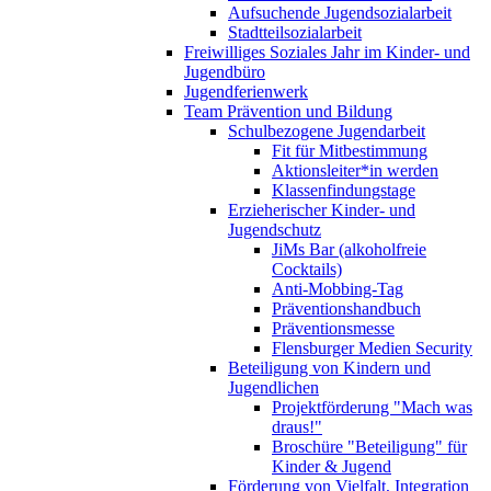
Aufsuchende Jugendsozialarbeit
Stadtteilsozialarbeit
Freiwilliges Soziales Jahr im Kinder- und
Jugendbüro
Jugendferienwerk
Team Prävention und Bildung
Schulbezogene Jugendarbeit
Fit für Mitbestimmung
Aktionsleiter*in werden
Klassenfindungstage
Erzieherischer Kinder- und
Jugendschutz
JiMs Bar (alkoholfreie
Cocktails)
Anti-Mobbing-Tag
Präventionshandbuch
Präventionsmesse
Flensburger Medien Security
Beteiligung von Kindern und
Jugendlichen
Projektförderung "Mach was
draus!"
Broschüre "Beteiligung" für
Kinder & Jugend
Förderung von Vielfalt, Integration