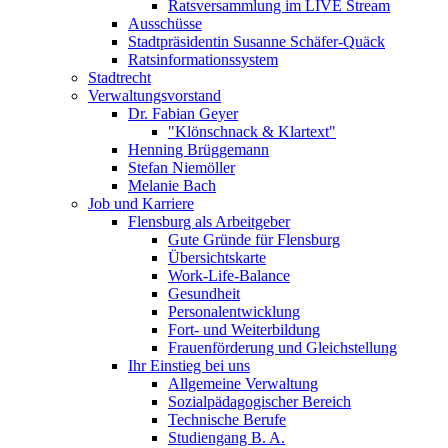
Ratsversammlung im LIVE Stream
Ausschüsse
Stadtpräsidentin Susanne Schäfer-Quäck
Ratsinformationssystem
Stadtrecht
Verwaltungsvorstand
Dr. Fabian Geyer
"Klönschnack & Klartext"
Henning Brüggemann
Stefan Niemöller
Melanie Bach
Job und Karriere
Flensburg als Arbeitgeber
Gute Gründe für Flensburg
Übersichtskarte
Work-Life-Balance
Gesundheit
Personalentwicklung
Fort- und Weiterbildung
Frauenförderung und Gleichstellung
Ihr Einstieg bei uns
Allgemeine Verwaltung
Sozialpädagogischer Bereich
Technische Berufe
Studiengang B. A.