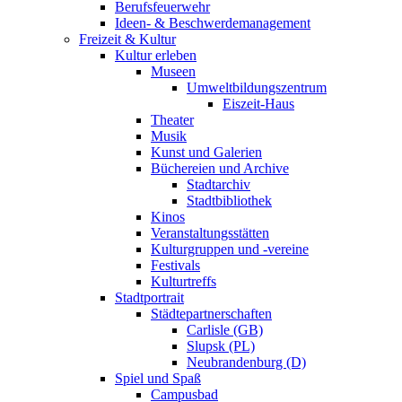
Berufsfeuerwehr
Ideen- & Beschwerdemanagement
Freizeit & Kultur
Kultur erleben
Museen
Umweltbildungszentrum
Eiszeit-Haus
Theater
Musik
Kunst und Galerien
Büchereien und Archive
Stadtarchiv
Stadtbibliothek
Kinos
Veranstaltungsstätten
Kulturgruppen und -vereine
Festivals
Kulturtreffs
Stadtportrait
Städtepartnerschaften
Carlisle (GB)
Slupsk (PL)
Neubrandenburg (D)
Spiel und Spaß
Campusbad