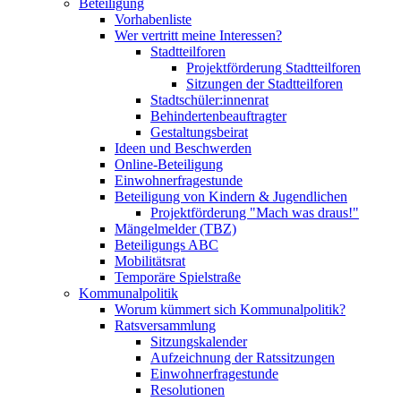
Beteiligung
Vorhabenliste
Wer vertritt meine Interessen?
Stadtteilforen
Projektförderung Stadtteilforen
Sitzungen der Stadtteilforen
Stadtschüler:innenrat
Behindertenbeauftragter
Gestaltungsbeirat
Ideen und Beschwerden
Online-Beteiligung
Einwohnerfragestunde
Beteiligung von Kindern & Jugendlichen
Projektförderung "Mach was draus!"
Mängelmelder (TBZ)
Beteiligungs ABC
Mobilitätsrat
Temporäre Spielstraße
Kommunalpolitik
Worum kümmert sich Kommunalpolitik?
Ratsversammlung
Sitzungskalender
Aufzeichnung der Ratssitzungen
Einwohnerfragestunde
Resolutionen