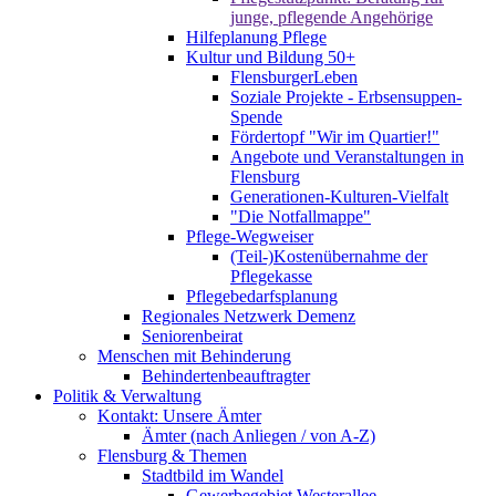
junge, pflegende Angehörige
Hilfeplanung Pflege
Kultur und Bildung 50+
FlensburgerLeben
Soziale Projekte - Erbsensuppen-
Spende
Fördertopf "Wir im Quartier!"
Angebote und Veranstaltungen in
Flensburg
Generationen-Kulturen-Vielfalt
"Die Notfallmappe"
Pflege-Wegweiser
(Teil-)Kostenübernahme der
Pflegekasse
Pflegebedarfsplanung
Regionales Netzwerk Demenz
Seniorenbeirat
Menschen mit Behinderung
Behindertenbeauftragter
Politik & Verwaltung
Kontakt: Unsere Ämter
Ämter (nach Anliegen / von A-Z)
Flensburg & Themen
Stadtbild im Wandel
Gewerbegebiet Westerallee