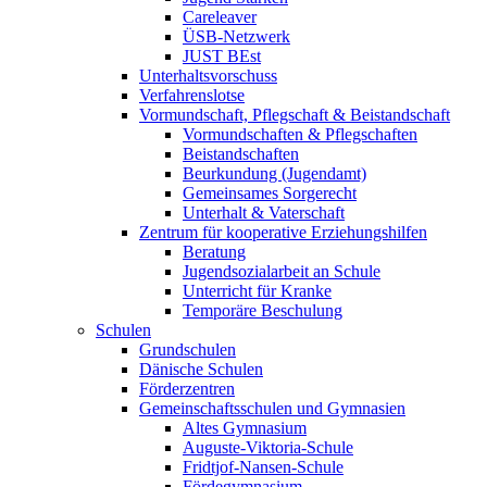
Careleaver
ÜSB-Netzwerk
JUST BEst
Unterhaltsvorschuss
Verfahrenslotse
Vormundschaft, Pflegschaft & Beistandschaft
Vormundschaften & Pflegschaften
Beistandschaften
Beurkundung (Jugendamt)
Gemeinsames Sorgerecht
Unterhalt & Vaterschaft
Zentrum für kooperative Erziehungshilfen
Beratung
Jugendsozialarbeit an Schule
Unterricht für Kranke
Temporäre Beschulung
Schulen
Grundschulen
Dänische Schulen
Förderzentren
Gemeinschaftsschulen und Gymnasien
Altes Gymnasium
Auguste-Viktoria-Schule
Fridtjof-Nansen-Schule
Fördegymnasium