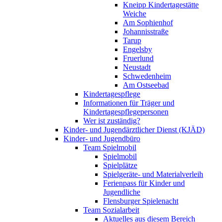
Kneipp Kindertagestätte
Weiche
Am Sophienhof
Johannisstraße
Tarup
Engelsby
Fruerlund
Neustadt
Schwedenheim
Am Ostseebad
Kindertagespflege
Informationen für Träger und
Kindertagespflegepersonen
Wer ist zuständig?
Kinder- und Jugendärztlicher Dienst (KJÄD)
Kinder- und Jugendbüro
Team Spielmobil
Spielmobil
Spielplätze
Spielgeräte- und Materialverleih
Ferienpass für Kinder und
Jugendliche
Flensburger Spielenacht
Team Sozialarbeit
Aktuelles aus diesem Bereich