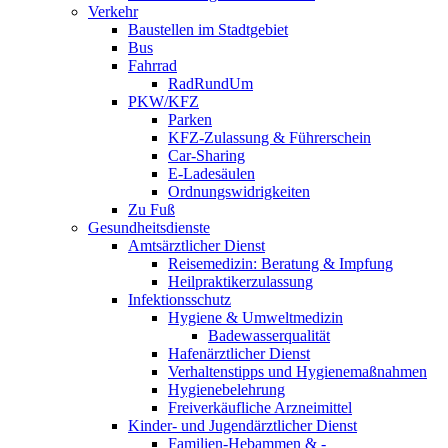
Verkehr
Baustellen im Stadtgebiet
Bus
Fahrrad
RadRundUm
PKW/KFZ
Parken
KFZ-Zulassung & Führerschein
Car-Sharing
E-Ladesäulen
Ordnungswidrigkeiten
Zu Fuß
Gesundheitsdienste
Amtsärztlicher Dienst
Reisemedizin: Beratung & Impfung
Heilpraktikerzulassung
Infektionsschutz
Hygiene & Umweltmedizin
Badewasserqualität
Hafenärztlicher Dienst
Verhaltenstipps und Hygienemaßnahmen
Hygienebelehrung
Freiverkäufliche Arzneimittel
Kinder- und Jugendärztlicher Dienst
Familien-Hebammen & -