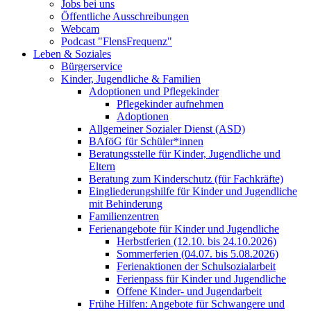
Jobs bei uns
Öffentliche Ausschreibungen
Webcam
Podcast "FlensFrequenz"
Leben & Soziales
Bürgerservice
Kinder, Jugendliche & Familien
Adoptionen und Pflegekinder
Pflegekinder aufnehmen
Adoptionen
Allgemeiner Sozialer Dienst (ASD)
BAföG für Schüler*innen
Beratungsstelle für Kinder, Jugendliche und
Eltern
Beratung zum Kinderschutz (für Fachkräfte)
Eingliederungshilfe für Kinder und Jugendliche
mit Behinderung
Familienzentren
Ferienangebote für Kinder und Jugendliche
Herbstferien (12.10. bis 24.10.2026)
Sommerferien (04.07. bis 5.08.2026)
Ferienaktionen der Schulsozialarbeit
Ferienpass für Kinder und Jugendliche
Offene Kinder- und Jugendarbeit
Frühe Hilfen: Angebote für Schwangere und