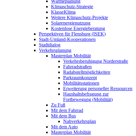
Wärmeplanung
Klimaschutz-Strategie
KlasseKlima
Weitere Klimaschutz-Projekte
Solarenergienutzung
Kostenlose Energieberatung
Perspektiven für Flensburg (ISEK)
Stadt-Umland-Kooperationen
Stadtdialog
Verkehrsplanung
Masterplan Mobilität
Verkehrsberuhigung Norderstraße
Fahrradstraßen
Radabstellmöglichkeiten
Parkraumkonzept
Mobilitätsstationen
Erweiterung personeller Ressourcen
Haushaltsbefragung zur
Fortbewegung (Mobilität)
Zu Fuß
Mit dem Fahrrad
Mit dem Bus
Nahverkehrsplan
Mit dem Auto
Masterplan Mobilität