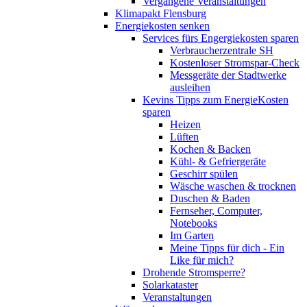
Vergangene Veranstaltungen
Klimapakt Flensburg
Energiekosten senken
Services fürs Engergiekosten sparen
Verbraucherzentrale SH
Kostenloser Stromspar-Check
Messgeräte der Stadtwerke
ausleihen
Kevins Tipps zum EnergieKosten
sparen
Heizen
Lüften
Kochen & Backen
Kühl- & Gefriergeräte
Geschirr spülen
Wäsche waschen & trocknen
Duschen & Baden
Fernseher, Computer,
Notebooks
Im Garten
Meine Tipps für dich - Ein
Like für mich?
Drohende Stromsperre?
Solarkataster
Veranstaltungen