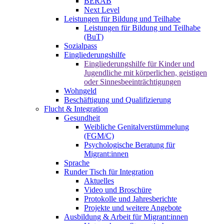
BERAB
Next Level
Leistungen für Bildung und Teilhabe
Leistungen für Bildung und Teilhabe
(BuT)
Sozialpass
Eingliederungshilfe
Eingliederungshilfe für Kinder und
Jugendliche mit körperlichen, geistigen
oder Sinnesbeeinträchtigungen
Wohngeld
Beschäftigung und Qualifizierung
Flucht & Integration
Gesundheit
Weibliche Genitalverstümmelung
(FGM/C)
Psychologische Beratung für
Migrant:innen
Sprache
Runder Tisch für Integration
Aktuelles
Video und Broschüre
Protokolle und Jahresberichte
Projekte und weitere Angebote
Ausbildung & Arbeit für Migrant:innen