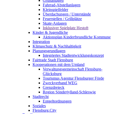
Grünanlagen
Fahrrad-Abstellanlagen
Kleinspielfelder
Überdachungen / Unterstände
Feuerstellen / Grillplätze
Skate-Anlagen
Inklusiver Spielplatz Hestoft
Kinder & Jugendliche
Aktionsplan Kinderfreundliche Kommune
Integration
Klimaschutz & Nachhaltigkeit
Planungsgrundlagen
Integriertes Stadtentwicklungskonzept
Fairtrade Stadt Flensburg
Kooperationen mit dem Umland
Verwaltungsgemeinschaft Flensburg-
Glücksburg
Tourismus Agentur Flensburger Förde
Zweckverband WEG
Grenzdreieck
Region Sönderjylland-Schleswig
Stadtrecht
Entgeltordnungen
Soziales
Flensburg.City