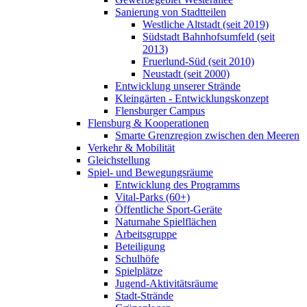
Sanierung von Stadtteilen
Westliche Altstadt (seit 2019)
Südstadt Bahnhofsumfeld (seit
2013)
Fruerlund-Süd (seit 2010)
Neustadt (seit 2000)
Entwicklung unserer Strände
Kleingärten - Entwicklungskonzept
Flensburger Campus
Flensburg & Kooperationen
Smarte Grenzregion zwischen den Meeren
Verkehr & Mobilität
Gleichstellung
Spiel- und Bewegungsräume
Entwicklung des Programms
Vital-Parks (60+)
Öffentliche Sport-Geräte
Naturnahe Spielflächen
Arbeitsgruppe
Beteiligung
Schulhöfe
Spielplätze
Jugend-Aktivitätsräume
Stadt-Strände