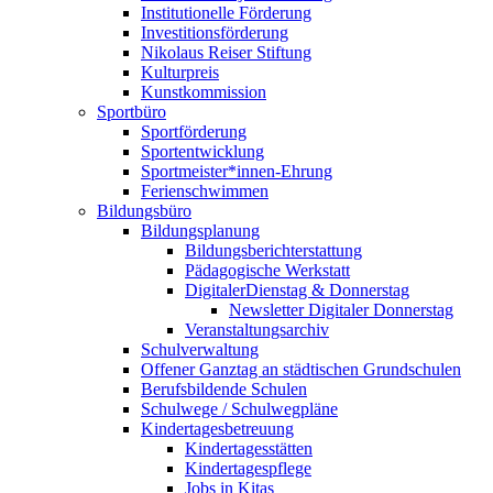
Institutionelle Förderung
Investitionsförderung
Nikolaus Reiser Stiftung
Kulturpreis
Kunstkommission
Sportbüro
Sportförderung
Sportentwicklung
Sportmeister*innen-Ehrung
Ferienschwimmen
Bildungsbüro
Bildungsplanung
Bildungsberichterstattung
Pädagogische Werkstatt
DigitalerDienstag & Donnerstag
Newsletter Digitaler Donnerstag
Veranstaltungsarchiv
Schulverwaltung
Offener Ganztag an städtischen Grundschulen
Berufsbildende Schulen
Schulwege / Schulwegpläne
Kindertagesbetreuung
Kindertagesstätten
Kindertagespflege
Jobs in Kitas