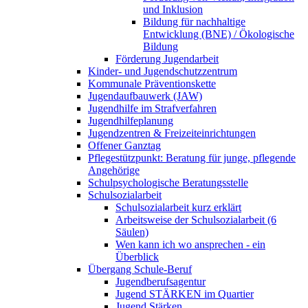
und Inklusion
Bildung für nachhaltige
Entwicklung (BNE) / Ökologische
Bildung
Förderung Jugendarbeit
Kinder- und Jugendschutzzentrum
Kommunale Präventionskette
Jugendaufbauwerk (JAW)
Jugendhilfe im Strafverfahren
Jugendhilfeplanung
Jugendzentren & Freizeiteinrichtungen
Offener Ganztag
Pflegestützpunkt: Beratung für junge, pflegende
Angehörige
Schulpsychologische Beratungsstelle
Schulsozialarbeit
Schulsozialarbeit kurz erklärt
Arbeitsweise der Schulsozialarbeit (6
Säulen)
Wen kann ich wo ansprechen - ein
Überblick
Übergang Schule-Beruf
Jugendberufsagentur
Jugend STÄRKEN im Quartier
Jugend Stärken