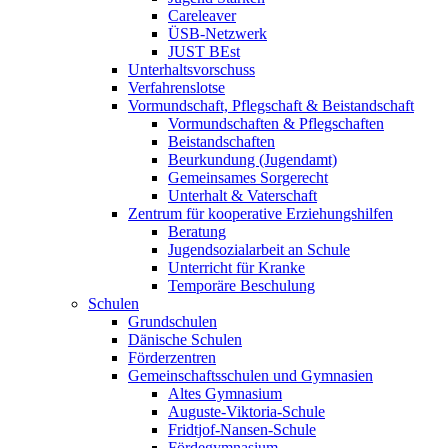
Careleaver
ÜSB-Netzwerk
JUST BEst
Unterhaltsvorschuss
Verfahrenslotse
Vormundschaft, Pflegschaft & Beistandschaft
Vormundschaften & Pflegschaften
Beistandschaften
Beurkundung (Jugendamt)
Gemeinsames Sorgerecht
Unterhalt & Vaterschaft
Zentrum für kooperative Erziehungshilfen
Beratung
Jugendsozialarbeit an Schule
Unterricht für Kranke
Temporäre Beschulung
Schulen
Grundschulen
Dänische Schulen
Förderzentren
Gemeinschaftsschulen und Gymnasien
Altes Gymnasium
Auguste-Viktoria-Schule
Fridtjof-Nansen-Schule
Fördegymnasium