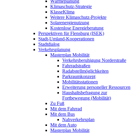
Wärmeplanung
Klimaschutz-Strategie
KlasseKlima
Weitere Klimaschutz-Projekte
Solarenergienutzung
Kostenlose Energieberatung
Perspektiven für Flensburg (ISEK)
Stadt-Umland-Kooperationen
Stadtdialog
Verkehrsplanung
Masterplan Mobilität
Verkehrsberuhigung Norderstraße
Fahrradstraßen
Radabstellmöglichkeiten
Parkraumkonzept
Mobilitätsstationen
Erweiterung personeller Ressourcen
Haushaltsbefragung zur
Fortbewegung (Mobilität)
Zu Fuß
Mit dem Fahrrad
Mit dem Bus
Nahverkehrsplan
Mit dem Auto
Masterplan Mobilität