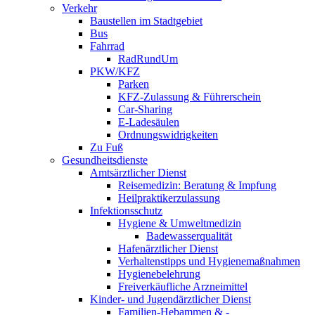
Verkehr
Baustellen im Stadtgebiet
Bus
Fahrrad
RadRundUm
PKW/KFZ
Parken
KFZ-Zulassung & Führerschein
Car-Sharing
E-Ladesäulen
Ordnungswidrigkeiten
Zu Fuß
Gesundheitsdienste
Amtsärztlicher Dienst
Reisemedizin: Beratung & Impfung
Heilpraktikerzulassung
Infektionsschutz
Hygiene & Umweltmedizin
Badewasserqualität
Hafenärztlicher Dienst
Verhaltenstipps und Hygienemaßnahmen
Hygienebelehrung
Freiverkäufliche Arzneimittel
Kinder- und Jugendärztlicher Dienst
Familien-Hebammen & -