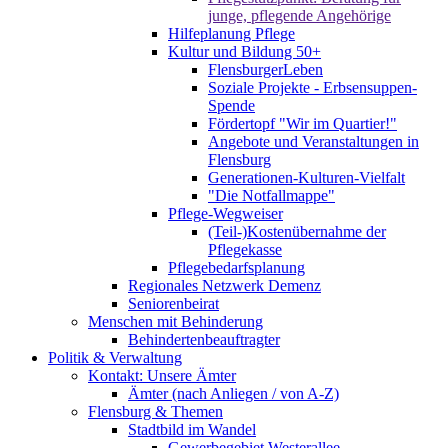
junge, pflegende Angehörige
Hilfeplanung Pflege
Kultur und Bildung 50+
FlensburgerLeben
Soziale Projekte - Erbsensuppen-
Spende
Fördertopf "Wir im Quartier!"
Angebote und Veranstaltungen in
Flensburg
Generationen-Kulturen-Vielfalt
"Die Notfallmappe"
Pflege-Wegweiser
(Teil-)Kostenübernahme der
Pflegekasse
Pflegebedarfsplanung
Regionales Netzwerk Demenz
Seniorenbeirat
Menschen mit Behinderung
Behindertenbeauftragter
Politik & Verwaltung
Kontakt: Unsere Ämter
Ämter (nach Anliegen / von A-Z)
Flensburg & Themen
Stadtbild im Wandel
Gewerbegebiet Westerallee