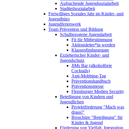
Aufsuchende Jugendsozialarbeit
Stadtteilsozialarbeit
Freiwilliges Soziales Jahr im Kinder- und
Jugendbüro
Jugendferienwerk
Team Prävention und Bildung
Schulbezogene Jugendarbeit
Fit für Mitbestimmung
Aktionsleiter*in werden
Klassenfindungstage
Erzieherischer Kinder- und
Jugendschutz
JiMs Bar (alkoholfreie
Cocktails)
Anti-Mobbing-Tag
Präventionshandbuch
Präventionsmesse
Flensburger Medien Security
Beteiligung von Kindern und
Jugendlichen
Projektförderung "Mach was
draus!"
Broschüre "Beteiligung" für
Kinder & Jugend
Förderung von Vielfalt, Integration