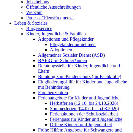
Jobs bei uns
Öffentliche Ausschreibungen
Webcam
Podcast "FlensFrequenz"
Leben & Soziales
Bürgerservice
Kinder, Jugendliche & Familien
Adoptionen und Pflegekinder
Pflegekinder aufnehmen
Adoptionen
Allgemeiner Sozialer Dienst (ASD)
BAföG für Schüler*innen
Beratungsstelle für Kinder, Jugendliche und
Eltern
Beratung zum Kinderschutz (für Fachkräfte)
Eingliederungshilfe für Kinder und Jugendliche
mit Behinderung
Familienzentren
Ferienangebote für Kinder und Jugendliche
Herbstferien (12.10. bis 24.10.2026)
Sommerferien (04.07. bis 5.08.2026)
Ferienaktionen der Schulsozialarbeit
Ferienpass für Kinder und Jugendliche
Offene Kinder- und Jugendarbeit
Frühe Hilfen: Angebote für Schwangere und