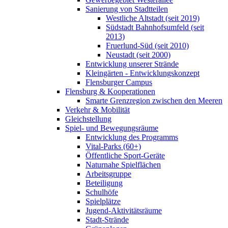
Sanierung von Stadtteilen
Westliche Altstadt (seit 2019)
Südstadt Bahnhofsumfeld (seit
2013)
Fruerlund-Süd (seit 2010)
Neustadt (seit 2000)
Entwicklung unserer Strände
Kleingärten - Entwicklungskonzept
Flensburger Campus
Flensburg & Kooperationen
Smarte Grenzregion zwischen den Meeren
Verkehr & Mobilität
Gleichstellung
Spiel- und Bewegungsräume
Entwicklung des Programms
Vital-Parks (60+)
Öffentliche Sport-Geräte
Naturnahe Spielflächen
Arbeitsgruppe
Beteiligung
Schulhöfe
Spielplätze
Jugend-Aktivitätsräume
Stadt-Strände