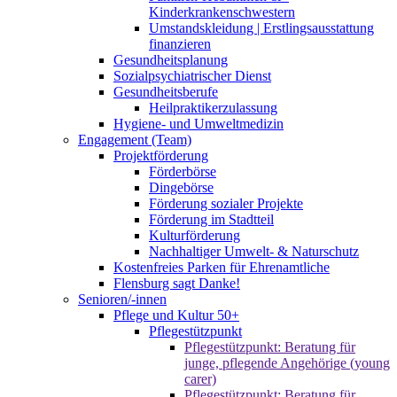
Kinderkrankenschwestern
Umstandskleidung | Erstlingsausstattung
finanzieren
Gesundheitsplanung
Sozialpsychiatrischer Dienst
Gesundheitsberufe
Heilpraktikerzulassung
Hygiene- und Umweltmedizin
Engagement (Team)
Projektförderung
Förderbörse
Dingebörse
Förderung sozialer Projekte
Förderung im Stadtteil
Kulturförderung
Nachhaltiger Umwelt- & Naturschutz
Kostenfreies Parken für Ehrenamtliche
Flensburg sagt Danke!
Senioren/-innen
Pflege und Kultur 50+
Pflegestützpunkt
Pflegestützpunkt: Beratung für
junge, pflegende Angehörige (young
carer)
Pflegestützpunkt: Beratung für