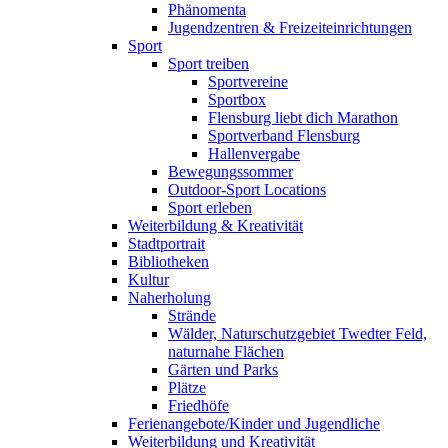
Phänomenta
Jugendzentren & Freizeiteinrichtungen
Sport
Sport treiben
Sportvereine
Sportbox
Flensburg liebt dich Marathon
Sportverband Flensburg
Hallenvergabe
Bewegungssommer
Outdoor-Sport Locations
Sport erleben
Weiterbildung & Kreativität
Stadtportrait
Bibliotheken
Kultur
Naherholung
Strände
Wälder, Naturschutzgebiet Twedter Feld,
naturnahe Flächen
Gärten und Parks
Plätze
Friedhöfe
Ferienangebote/Kinder und Jugendliche
Weiterbildung und Kreativität