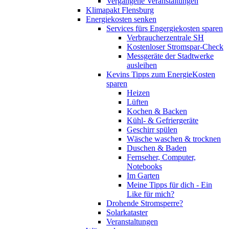
Vergangene Veranstaltungen
Klimapakt Flensburg
Energiekosten senken
Services fürs Engergiekosten sparen
Verbraucherzentrale SH
Kostenloser Stromspar-Check
Messgeräte der Stadtwerke
ausleihen
Kevins Tipps zum EnergieKosten
sparen
Heizen
Lüften
Kochen & Backen
Kühl- & Gefriergeräte
Geschirr spülen
Wäsche waschen & trocknen
Duschen & Baden
Fernseher, Computer,
Notebooks
Im Garten
Meine Tipps für dich - Ein
Like für mich?
Drohende Stromsperre?
Solarkataster
Veranstaltungen