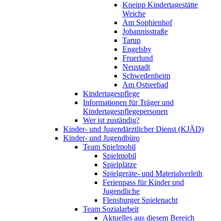
Kneipp Kindertagestätte
Weiche
Am Sophienhof
Johannisstraße
Tarup
Engelsby
Fruerlund
Neustadt
Schwedenheim
Am Ostseebad
Kindertagespflege
Informationen für Träger und
Kindertagespflegepersonen
Wer ist zuständig?
Kinder- und Jugendärztlicher Dienst (KJÄD)
Kinder- und Jugendbüro
Team Spielmobil
Spielmobil
Spielplätze
Spielgeräte- und Materialverleih
Ferienpass für Kinder und
Jugendliche
Flensburger Spielenacht
Team Sozialarbeit
Aktuelles aus diesem Bereich