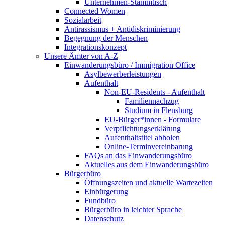
Unternehmen-Stammtisch
Connected Women
Sozialarbeit
Antirassismus + Antidiskriminierung
Begegnung der Menschen
Integrationskonzept
Unsere Ämter von A-Z
Einwanderungsbüro / Immigration Office
Asylbewerberleistungen
Aufenthalt
Non-EU-Residents - Aufenthalt
Familiennachzug
Studium in Flensburg
EU-Bürger*innen - Formulare
Verpflichtungserklärung
Aufenthaltstitel abholen
Online-Terminvereinbarung
FAQs an das Einwanderungsbüro
Aktuelles aus dem Einwanderungsbüro
Bürgerbüro
Öffnungszeiten und aktuelle Wartezeiten
Einbürgerung
Fundbüro
Bürgerbüro in leichter Sprache
Datenschutz