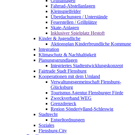
Grünanlagen
Fahrrad-Abstellanlagen
Kleinspielfelder
Überdachungen / Unterstände
Feuerstellen / Grillplätze
Skate-Anlagen
Inklusiver Spielplatz Hestoft
Kinder & Jugendliche
Aktionsplan Kinderfreundliche Kommune
Integration
Klimaschutz & Nachhaltigkeit
Planungsgrundlagen
Integriertes Stadtentwicklungskonzept
Fairtrade Stadt Flensburg
Kooperationen mit dem Umland
Verwaltungsgemeinschaft Flensburg-
Glücksburg
Tourismus Agentur Flensburger Förde
Zweckverband WEG
Grenzdreieck
Region Sönderjylland-Schleswig
Stadtrecht
Entgeltordnungen
Soziales
Flensburg.City