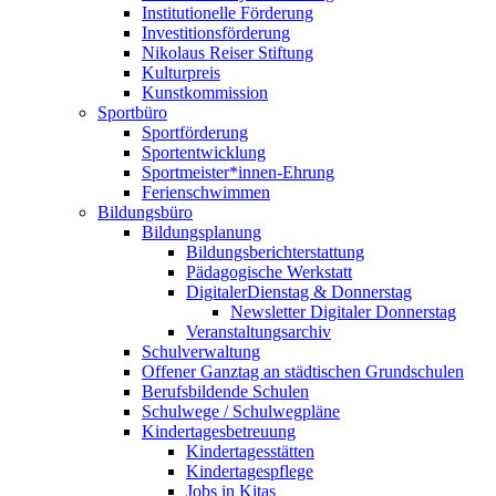
Institutionelle Förderung
Investitionsförderung
Nikolaus Reiser Stiftung
Kulturpreis
Kunstkommission
Sportbüro
Sportförderung
Sportentwicklung
Sportmeister*innen-Ehrung
Ferienschwimmen
Bildungsbüro
Bildungsplanung
Bildungsberichterstattung
Pädagogische Werkstatt
DigitalerDienstag & Donnerstag
Newsletter Digitaler Donnerstag
Veranstaltungsarchiv
Schulverwaltung
Offener Ganztag an städtischen Grundschulen
Berufsbildende Schulen
Schulwege / Schulwegpläne
Kindertagesbetreuung
Kindertagesstätten
Kindertagespflege
Jobs in Kitas