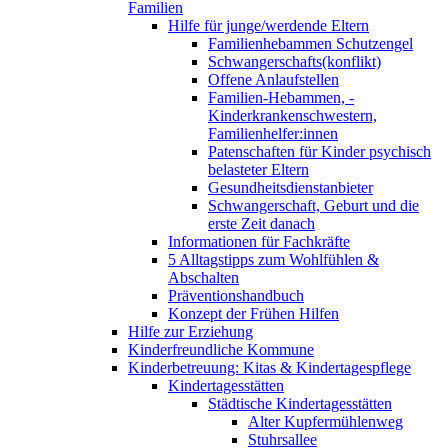
Familien
Hilfe für junge/werdende Eltern
Familienhebammen Schutzengel
Schwangerschafts(konflikt)
Offene Anlaufstellen
Familien-Hebammen, -
Kinderkrankenschwestern,
Familienhelfer:innen
Patenschaften für Kinder psychisch
belasteter Eltern
Gesundheitsdienstanbieter
Schwangerschaft, Geburt und die
erste Zeit danach
Informationen für Fachkräfte
5 Alltagstipps zum Wohlfühlen &
Abschalten
Präventionshandbuch
Konzept der Frühen Hilfen
Hilfe zur Erziehung
Kinderfreundliche Kommune
Kinderbetreuung: Kitas & Kindertagespflege
Kindertagesstätten
Städtische Kindertagesstätten
Alter Kupfermühlenweg
Stuhrsallee