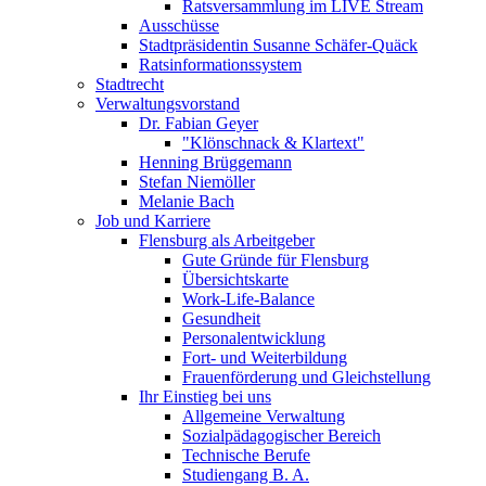
Ratsversammlung im LIVE Stream
Ausschüsse
Stadtpräsidentin Susanne Schäfer-Quäck
Ratsinformationssystem
Stadtrecht
Verwaltungsvorstand
Dr. Fabian Geyer
"Klönschnack & Klartext"
Henning Brüggemann
Stefan Niemöller
Melanie Bach
Job und Karriere
Flensburg als Arbeitgeber
Gute Gründe für Flensburg
Übersichtskarte
Work-Life-Balance
Gesundheit
Personalentwicklung
Fort- und Weiterbildung
Frauenförderung und Gleichstellung
Ihr Einstieg bei uns
Allgemeine Verwaltung
Sozialpädagogischer Bereich
Technische Berufe
Studiengang B. A.