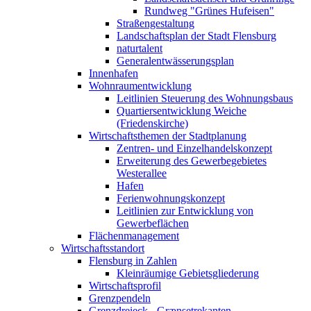
Rundweg "Grünes Hufeisen"
Straßengestaltung
Landschaftsplan der Stadt Flensburg
naturtalent
Generalentwässerungsplan
Innenhafen
Wohnraumentwicklung
Leitlinien Steuerung des Wohnungsbaus
Quartiersentwicklung Weiche
(Friedenskirche)
Wirtschaftsthemen der Stadtplanung
Zentren- und Einzelhandelskonzept
Erweiterung des Gewerbegebietes
Westerallee
Hafen
Ferienwohnungskonzept
Leitlinien zur Entwicklung von
Gewerbeflächen
Flächenmanagement
Wirtschaftsstandort
Flensburg in Zahlen
Kleinräumige Gebietsgliederung
Wirtschaftsprofil
Grenzpendeln
Grenzdreieck - Grænsetrekanten