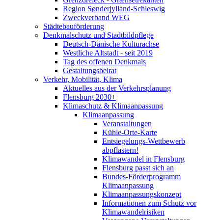
Region Sønderjylland-Schleswig
Zweckverband WEG
Städtebauförderung
Denkmalschutz und Stadtbildpflege
Deutsch-Dänische Kulturachse
Westliche Altstadt - seit 2019
Tag des offenen Denkmals
Gestaltungsbeirat
Verkehr, Mobilität, Klima
Aktuelles aus der Verkehrsplanung
Flensburg 2030+
Klimaschutz & Klimaanpassung
Klimaanpassung
Veranstaltungen
Kühle-Orte-Karte
Entsiegelungs-Wettbewerb
abpflastern!
Klimawandel in Flensburg
Flensburg passt sich an
Bundes-Förderprogramm
Klimaanpassung
Klimaanpassungskonzept
Informationen zum Schutz vor
Klimawandelrisiken