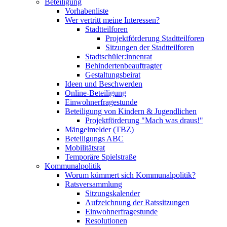
Beteiligung
Vorhabenliste
Wer vertritt meine Interessen?
Stadtteilforen
Projektförderung Stadtteilforen
Sitzungen der Stadtteilforen
Stadtschüler:innenrat
Behindertenbeauftragter
Gestaltungsbeirat
Ideen und Beschwerden
Online-Beteiligung
Einwohnerfragestunde
Beteiligung von Kindern & Jugendlichen
Projektförderung "Mach was draus!"
Mängelmelder (TBZ)
Beteiligungs ABC
Mobilitätsrat
Temporäre Spielstraße
Kommunalpolitik
Worum kümmert sich Kommunalpolitik?
Ratsversammlung
Sitzungskalender
Aufzeichnung der Ratssitzungen
Einwohnerfragestunde
Resolutionen