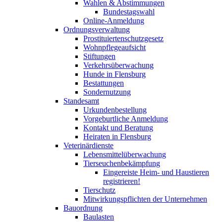
Wahlen & Abstimmungen
Bundestagswahl
Online-Anmeldung
Ordnungsverwaltung
Prostituiertenschutzgesetz
Wohnpflegeaufsicht
Stiftungen
Verkehrsüberwachung
Hunde in Flensburg
Bestattungen
Sondernutzung
Standesamt
Urkundenbestellung
Vorgeburtliche Anmeldung
Kontakt und Beratung
Heiraten in Flensburg
Veterinärdienste
Lebensmittelüberwachung
Tierseuchenbekämpfung
Eingereiste Heim- und Haustieren
registrieren!
Tierschutz
Mitwirkungspflichten der Unternehmen
Bauordnung
Baulasten