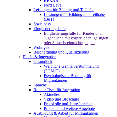
BERAB
Next Level
Leistungen für Bildung und Teilhabe
Leistungen für Bildung und Teilhabe
(BuT)
Sozialpass
Eingliederungshilfe
Eingliederungshilfe für Kinder und
Jugendliche mit körperlichen, geistigen
oder Sinnesbeeinträchtigungen
Wohngeld
Beschäftigung und Qualifizierung
Flucht & Integration
Gesundheit
Weibliche Genitalverstümmelung
(FGM/C)
Psychologische Beratung für
Migrant:innen
Sprache
Runder Tisch für Integration
Aktuelles
Video und Broschüre
Protokolle und Jahresberichte
Projekte und weitere Angebote
Ausbildung & Arbeit für Migrant:innen