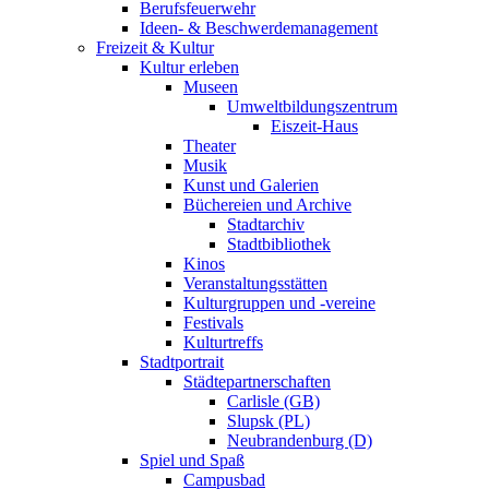
Berufsfeuerwehr
Ideen- & Beschwerdemanagement
Freizeit & Kultur
Kultur erleben
Museen
Umweltbildungszentrum
Eiszeit-Haus
Theater
Musik
Kunst und Galerien
Büchereien und Archive
Stadtarchiv
Stadtbibliothek
Kinos
Veranstaltungsstätten
Kulturgruppen und -vereine
Festivals
Kulturtreffs
Stadtportrait
Städtepartnerschaften
Carlisle (GB)
Slupsk (PL)
Neubrandenburg (D)
Spiel und Spaß
Campusbad