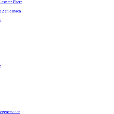
asteter Eltern
e Zeit danach
n
e
legepersonen