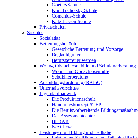
Goethe-Schule
Kurt-Tucholsky-Schule
Comenius-Schule
Käte-Lassen-Schule
Privatschulen
Soziales
Sozialatlas
Betreuungsbehörde
Gesetzliche Betreuung und Vorsorge
Beglaubigungen
Berufsbetreuer werden
Wohn-, Obdachlosenhilfe und Schuldnerberatung
Wohn- und Obdachlosenhilfe
Schuldnerberatung
Ausbildungsförderung (BAföG)
Unterhaltsvorschuss
Jugendaufbauwerk
Die Produktionsschule
Handlungskonzept STEP
Die Berufsvorbereitende Bildungsmaßnahm
Das Assessmentcenter
BERAB
Next Level
Leistungen für Bildung und Teilhabe
Leistungen für Bildung und Teilhabe (BuT)