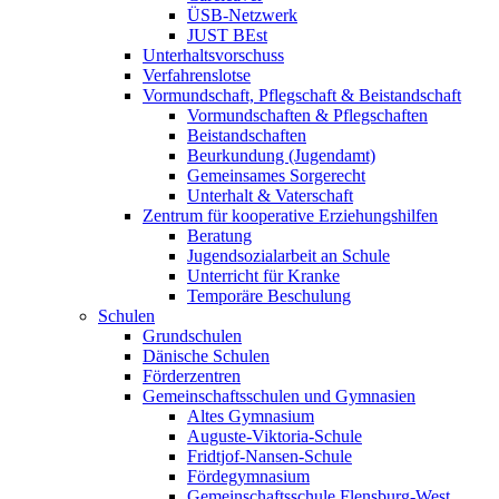
ÜSB-Netzwerk
JUST BEst
Unterhaltsvorschuss
Verfahrenslotse
Vormundschaft, Pflegschaft & Beistandschaft
Vormundschaften & Pflegschaften
Beistandschaften
Beurkundung (Jugendamt)
Gemeinsames Sorgerecht
Unterhalt & Vaterschaft
Zentrum für kooperative Erziehungshilfen
Beratung
Jugendsozialarbeit an Schule
Unterricht für Kranke
Temporäre Beschulung
Schulen
Grundschulen
Dänische Schulen
Förderzentren
Gemeinschaftsschulen und Gymnasien
Altes Gymnasium
Auguste-Viktoria-Schule
Fridtjof-Nansen-Schule
Fördegymnasium
Gemeinschaftsschule Flensburg-West