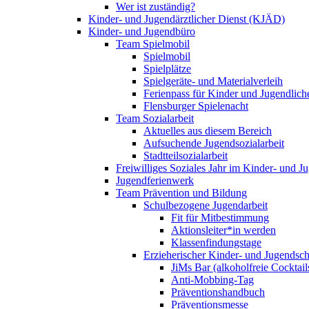
Wer ist zuständig?
Kinder- und Jugendärztlicher Dienst (KJÄD)
Kinder- und Jugendbüro
Team Spielmobil
Spielmobil
Spielplätze
Spielgeräte- und Materialverleih
Ferienpass für Kinder und Jugendlich
Flensburger Spielenacht
Team Sozialarbeit
Aktuelles aus diesem Bereich
Aufsuchende Jugendsozialarbeit
Stadtteilsozialarbeit
Freiwilliges Soziales Jahr im Kinder- und 
Jugendferienwerk
Team Prävention und Bildung
Schulbezogene Jugendarbeit
Fit für Mitbestimmung
Aktionsleiter*in werden
Klassenfindungstage
Erzieherischer Kinder- und Jugendsch
JiMs Bar (alkoholfreie Cocktail
Anti-Mobbing-Tag
Präventionshandbuch
Präventionsmesse