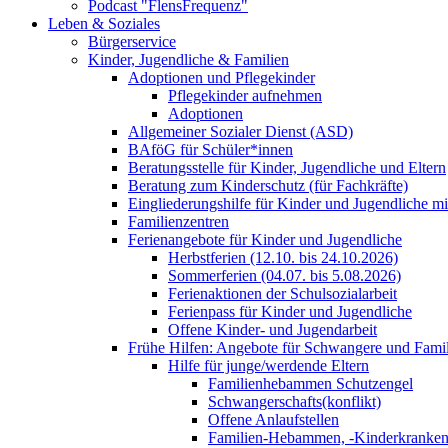
Podcast "FlensFrequenz"
Leben & Soziales
Bürgerservice
Kinder, Jugendliche & Familien
Adoptionen und Pflegekinder
Pflegekinder aufnehmen
Adoptionen
Allgemeiner Sozialer Dienst (ASD)
BAföG für Schüler*innen
Beratungsstelle für Kinder, Jugendliche und Eltern
Beratung zum Kinderschutz (für Fachkräfte)
Eingliederungshilfe für Kinder und Jugendliche m
Familienzentren
Ferienangebote für Kinder und Jugendliche
Herbstferien (12.10. bis 24.10.2026)
Sommerferien (04.07. bis 5.08.2026)
Ferienaktionen der Schulsozialarbeit
Ferienpass für Kinder und Jugendliche
Offene Kinder- und Jugendarbeit
Frühe Hilfen: Angebote für Schwangere und Fami
Hilfe für junge/werdende Eltern
Familienhebammen Schutzengel
Schwangerschafts(konflikt)
Offene Anlaufstellen
Familien-Hebammen, -Kinderkrankens