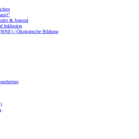
ichen
aus!"
inder & Jugend
nd Inklusion
 (BNE) / Ökologische Bildung
Angehörige
)
k