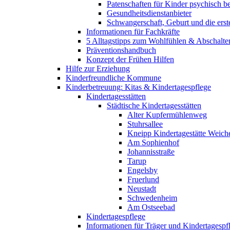
Patenschaften für Kinder psychisch bel
Gesundheitsdienstanbieter
Schwangerschaft, Geburt und die erst
Informationen für Fachkräfte
5 Alltagstipps zum Wohlfühlen & Abschalte
Präventionshandbuch
Konzept der Frühen Hilfen
Hilfe zur Erziehung
Kinderfreundliche Kommune
Kinderbetreuung: Kitas & Kindertagespflege
Kindertagesstätten
Städtische Kindertagesstätten
Alter Kupfermühlenweg
Stuhrsallee
Kneipp Kindertagestätte Weich
Am Sophienhof
Johannisstraße
Tarup
Engelsby
Fruerlund
Neustadt
Schwedenheim
Am Ostseebad
Kindertagespflege
Informationen für Träger und Kindertagespf