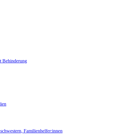
it Behinderung
lien
chwestern, Familienhelfer:innen