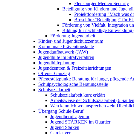
Flensburger Medien Security
Beteiligung von Kindern und Jugendl
Projektförderung "Mach was dr
Broschüre "Beteiligung" für K
Förderung von Vielfalt, Integration u
Bildung für nachhaltige Entwicklung
Förderung Jugendarbeit
Kinder- und Jugendschutzzentrum
Kommunale Präventionskette
Jugendaufbauwerk (JAW)
Jugendhilfe im Strafverfahren
Jugendhilfeplanung
Jugendzentren & Freizeiteinrichtungen
Offener Ganztag
Pflegestützpunkt: Beratung für junge, pflegende 
Schulpsychologische Beratungsstelle
Schulsozialarbeit
Schulsozialarbeit kurz erklärt
Arbeitsweise der Schulsozialarbeit (6 Säulen
Wen kann ich wo ansprechen - ein Überblic
Übergang Schule-Beruf
Jugendberufsagentur
Jugend STÄRKEN im Quartier
Jugend Stärken
Careleaver