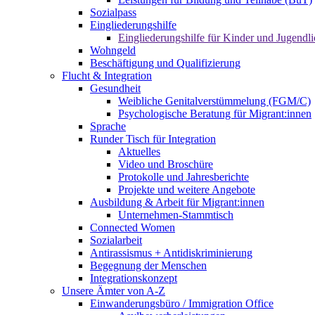
Sozialpass
Eingliederungshilfe
Eingliederungshilfe für Kinder und Jugendli
Wohngeld
Beschäftigung und Qualifizierung
Flucht & Integration
Gesundheit
Weibliche Genitalverstümmelung (FGM/C)
Psychologische Beratung für Migrant:innen
Sprache
Runder Tisch für Integration
Aktuelles
Video und Broschüre
Protokolle und Jahresberichte
Projekte und weitere Angebote
Ausbildung & Arbeit für Migrant:innen
Unternehmen-Stammtisch
Connected Women
Sozialarbeit
Antirassismus + Antidiskriminierung
Begegnung der Menschen
Integrationskonzept
Unsere Ämter von A-Z
Einwanderungsbüro / Immigration Office