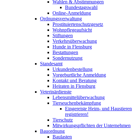
Wahlen & Abstimmungen
Bundestagswahl
Online-Anmeldung
Ordnungsverwaltung
Prostituiertenschutzgesetz
Wohnpflegeaufsicht
Stiftungen
Verkehrsüberwachung
Hunde in Flensburg
Bestattungen
Sondernutzung
Standesamt
Urkundenbestellung
Vorgeburtliche Anmeldung
Kontakt und Beratung
Heiraten in Flensburg
Veterinärdienste
Lebensmittelüberwachung
Tierseuchenbekämpfung
Eingereiste Heim- und Haustieren
registrieren!
Tierschutz
Mitwirkungspflichten der Unternehmen
Bauordnung
Baulasten