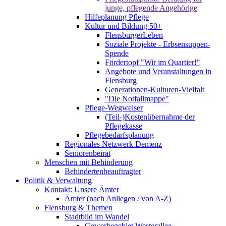
junge, pflegende Angehörige
Hilfeplanung Pflege
Kultur und Bildung 50+
FlensburgerLeben
Soziale Projekte - Erbsensuppen-
Spende
Fördertopf "Wir im Quartier!"
Angebote und Veranstaltungen in
Flensburg
Generationen-Kulturen-Vielfalt
"Die Notfallmappe"
Pflege-Wegweiser
(Teil-)Kostenübernahme der
Pflegekasse
Pflegebedarfsplanung
Regionales Netzwerk Demenz
Seniorenbeirat
Menschen mit Behinderung
Behindertenbeauftragter
Politik & Verwaltung
Kontakt: Unsere Ämter
Ämter (nach Anliegen / von A-Z)
Flensburg & Themen
Stadtbild im Wandel
Gewerbegebiet Westerallee