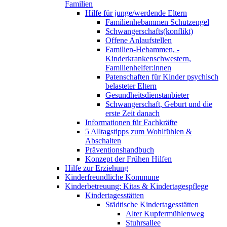
Familien
Hilfe für junge/werdende Eltern
Familienhebammen Schutzengel
Schwangerschafts(konflikt)
Offene Anlaufstellen
Familien-Hebammen, -
Kinderkrankenschwestern,
Familienhelfer:innen
Patenschaften für Kinder psychisch
belasteter Eltern
Gesundheitsdienstanbieter
Schwangerschaft, Geburt und die
erste Zeit danach
Informationen für Fachkräfte
5 Alltagstipps zum Wohlfühlen &
Abschalten
Präventionshandbuch
Konzept der Frühen Hilfen
Hilfe zur Erziehung
Kinderfreundliche Kommune
Kinderbetreuung: Kitas & Kindertagespflege
Kindertagesstätten
Städtische Kindertagesstätten
Alter Kupfermühlenweg
Stuhrsallee