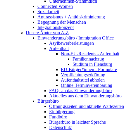
Unternehmen-Stammtisch
Connected Women
Sozialarbeit
Antirassismus + Antidiskriminierung
Begegnung der Menschen
Integrationskonzept
Unsere Ämter von A-Z
Einwanderungsbüro / Immigration Office
Asylbewerberleistungen
Aufenthalt
Non-EU-Residents - Aufenthalt
Familiennachzug
Studium in Flensburg
EU-Bürger*innen - Formulare
Verpflichtungserklärung
Aufenthaltstitel abholen
Online-Terminvereinbarung
FAQs an das Einwanderungsbüro
Aktuelles aus dem Einwanderungsbüro
Bürgerbüro
Öffnungszeiten und aktuelle Wartezeiten
Einbürgerung
Fundbüro
Bürgerbüro in leichter Sprache
Datenschutz