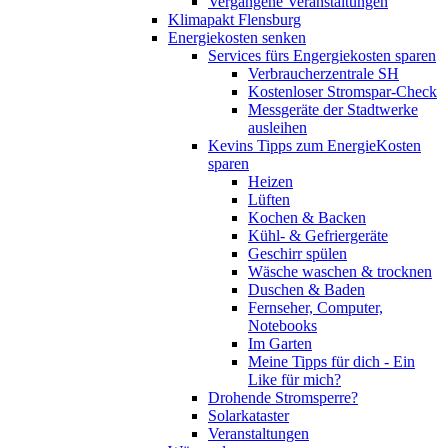
Vergangene Veranstaltungen
Klimapakt Flensburg
Energiekosten senken
Services fürs Engergiekosten sparen
Verbraucherzentrale SH
Kostenloser Stromspar-Check
Messgeräte der Stadtwerke
ausleihen
Kevins Tipps zum EnergieKosten
sparen
Heizen
Lüften
Kochen & Backen
Kühl- & Gefriergeräte
Geschirr spülen
Wäsche waschen & trocknen
Duschen & Baden
Fernseher, Computer,
Notebooks
Im Garten
Meine Tipps für dich - Ein
Like für mich?
Drohende Stromsperre?
Solarkataster
Veranstaltungen