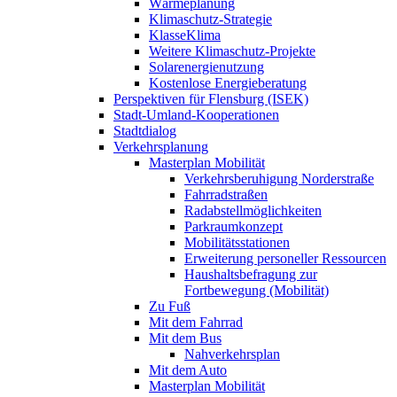
Wärmeplanung
Klimaschutz-Strategie
KlasseKlima
Weitere Klimaschutz-Projekte
Solarenergienutzung
Kostenlose Energieberatung
Perspektiven für Flensburg (ISEK)
Stadt-Umland-Kooperationen
Stadtdialog
Verkehrsplanung
Masterplan Mobilität
Verkehrsberuhigung Norderstraße
Fahrradstraßen
Radabstellmöglichkeiten
Parkraumkonzept
Mobilitätsstationen
Erweiterung personeller Ressourcen
Haushaltsbefragung zur
Fortbewegung (Mobilität)
Zu Fuß
Mit dem Fahrrad
Mit dem Bus
Nahverkehrsplan
Mit dem Auto
Masterplan Mobilität