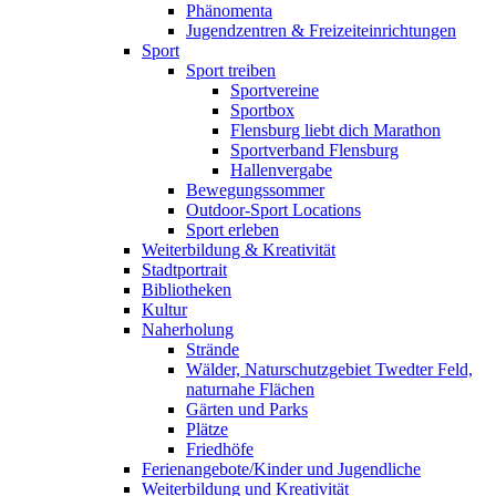
Phänomenta
Jugendzentren & Freizeiteinrichtungen
Sport
Sport treiben
Sportvereine
Sportbox
Flensburg liebt dich Marathon
Sportverband Flensburg
Hallenvergabe
Bewegungssommer
Outdoor-Sport Locations
Sport erleben
Weiterbildung & Kreativität
Stadtportrait
Bibliotheken
Kultur
Naherholung
Strände
Wälder, Naturschutzgebiet Twedter Feld,
naturnahe Flächen
Gärten und Parks
Plätze
Friedhöfe
Ferienangebote/Kinder und Jugendliche
Weiterbildung und Kreativität