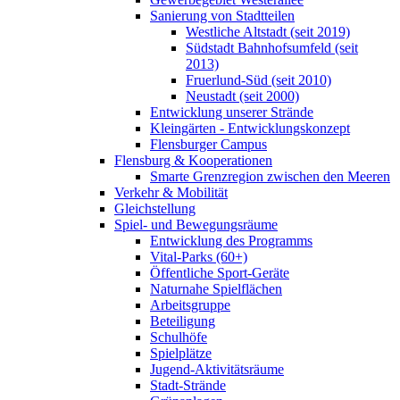
Sanierung von Stadtteilen
Westliche Altstadt (seit 2019)
Südstadt Bahnhofsumfeld (seit
2013)
Fruerlund-Süd (seit 2010)
Neustadt (seit 2000)
Entwicklung unserer Strände
Kleingärten - Entwicklungskonzept
Flensburger Campus
Flensburg & Kooperationen
Smarte Grenzregion zwischen den Meeren
Verkehr & Mobilität
Gleichstellung
Spiel- und Bewegungsräume
Entwicklung des Programms
Vital-Parks (60+)
Öffentliche Sport-Geräte
Naturnahe Spielflächen
Arbeitsgruppe
Beteiligung
Schulhöfe
Spielplätze
Jugend-Aktivitätsräume
Stadt-Strände