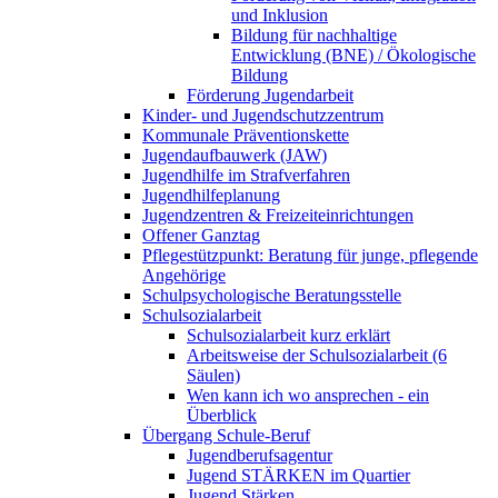
und Inklusion
Bildung für nachhaltige
Entwicklung (BNE) / Ökologische
Bildung
Förderung Jugendarbeit
Kinder- und Jugendschutzzentrum
Kommunale Präventionskette
Jugendaufbauwerk (JAW)
Jugendhilfe im Strafverfahren
Jugendhilfeplanung
Jugendzentren & Freizeiteinrichtungen
Offener Ganztag
Pflegestützpunkt: Beratung für junge, pflegende
Angehörige
Schulpsychologische Beratungsstelle
Schulsozialarbeit
Schulsozialarbeit kurz erklärt
Arbeitsweise der Schulsozialarbeit (6
Säulen)
Wen kann ich wo ansprechen - ein
Überblick
Übergang Schule-Beruf
Jugendberufsagentur
Jugend STÄRKEN im Quartier
Jugend Stärken