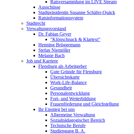
Ratsversammlung im LIVE Stream
Ausschüsse
Stadtpräsidentin Susanne Schäfer-Quäck
Ratsinformationssystem
Stadtrecht
Verwaltungsvorstand
Dr. Fabian Geyer
"Klönschnack & Klartext"
Henning Brüggemann
Stefan Niemöller
Melanie Bach
Job und Karriere
Flensburg als Arbeitgeber
Gute Gründe für Flensburg
Übersichtskarte
Work-Life-Balance
Gesundheit
Personalentwicklung
Fort- und Weiterbildung
Frauenförderung und Gleichstellung
Ihr Einstieg bei uns
Allgemeine Verwaltung
Sozialpädagogischer Bereich
Technische Berufe
Studiengang B. A.