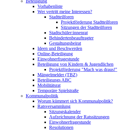
Beteiligung
Vorhabenliste
Wer vertritt meine Interessen?
Stadtteilforen
Projektförderung Stadtteilforen
Sitzungen der Stadtteilforen
Stadtschüler:innenrat
Behindertenbeauftragter
Gestaltungsbeirat
Ideen und Beschwerden
Online-Beteiligung
Einwohnerfragestunde
Beteiligung von Kindern & Jugendlichen
Projektförderung "Mach was draus!"
Mängelmelder (TBZ)
Beteiligungs ABC
Mobilitätsrat
Temporäre Spielstraße
Kommunalpolitik
Worum kümmert sich Kommunalpolitik?
Ratsversammlung
Sitzungskalender
Aufzeichnung der Ratssitzungen
Einwohnerfragestunde
Resolutionen