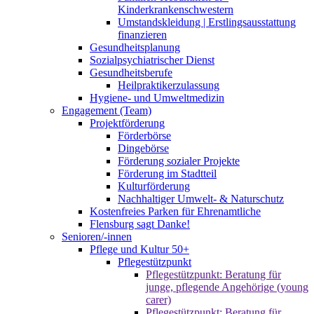
Kinderkrankenschwestern
Umstandskleidung | Erstlingsausstattung
finanzieren
Gesundheitsplanung
Sozialpsychiatrischer Dienst
Gesundheitsberufe
Heilpraktikerzulassung
Hygiene- und Umweltmedizin
Engagement (Team)
Projektförderung
Förderbörse
Dingebörse
Förderung sozialer Projekte
Förderung im Stadtteil
Kulturförderung
Nachhaltiger Umwelt- & Naturschutz
Kostenfreies Parken für Ehrenamtliche
Flensburg sagt Danke!
Senioren/-innen
Pflege und Kultur 50+
Pflegestützpunkt
Pflegestützpunkt: Beratung für
junge, pflegende Angehörige (young
carer)
Pflegestützpunkt: Beratung für