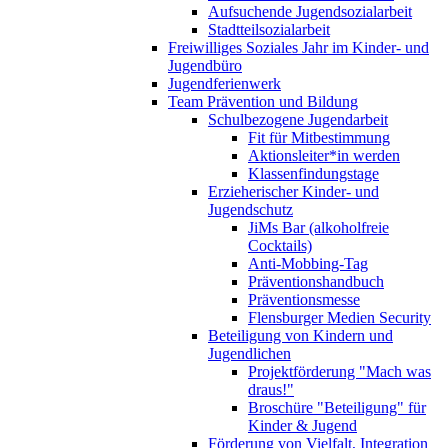
Aufsuchende Jugendsozialarbeit
Stadtteilsozialarbeit
Freiwilliges Soziales Jahr im Kinder- und
Jugendbüro
Jugendferienwerk
Team Prävention und Bildung
Schulbezogene Jugendarbeit
Fit für Mitbestimmung
Aktionsleiter*in werden
Klassenfindungstage
Erzieherischer Kinder- und
Jugendschutz
JiMs Bar (alkoholfreie
Cocktails)
Anti-Mobbing-Tag
Präventionshandbuch
Präventionsmesse
Flensburger Medien Security
Beteiligung von Kindern und
Jugendlichen
Projektförderung "Mach was
draus!"
Broschüre "Beteiligung" für
Kinder & Jugend
Förderung von Vielfalt, Integration