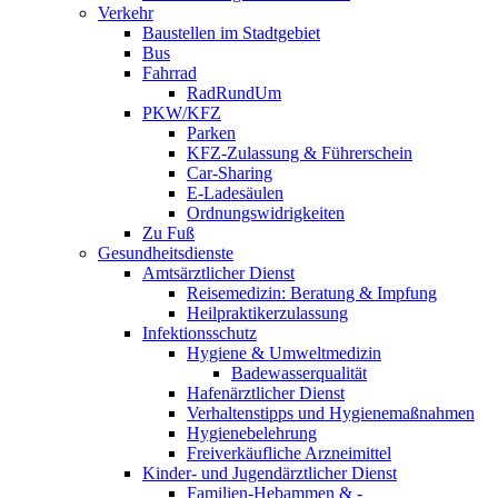
Verkehr
Baustellen im Stadtgebiet
Bus
Fahrrad
RadRundUm
PKW/KFZ
Parken
KFZ-Zulassung & Führerschein
Car-Sharing
E-Ladesäulen
Ordnungswidrigkeiten
Zu Fuß
Gesundheitsdienste
Amtsärztlicher Dienst
Reisemedizin: Beratung & Impfung
Heilpraktikerzulassung
Infektionsschutz
Hygiene & Umweltmedizin
Badewasserqualität
Hafenärztlicher Dienst
Verhaltenstipps und Hygienemaßnahmen
Hygienebelehrung
Freiverkäufliche Arzneimittel
Kinder- und Jugendärztlicher Dienst
Familien-Hebammen & -