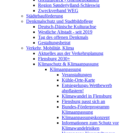
Region Sønderjylland-Schleswig
Zweckverband WEG
Städtebauförderung
Denkmalschutz und Stadtbildpflege
Deutsch-Dänische Kulturachse
Westliche Altstadt - seit 2019
Tag des offenen Denkmals
Gestaltungsbeirat
Verkehr, Mobilität, Klima
Aktuelles aus der Verkehrsplanung
Flensburg 2030+
Klimaschutz & Klimaanpassung
Klimaanpassung
Veranstaltungen
Kühle-Orte-Karte
Entsiegelungs-Wettbewerb
abpflastern!
Klimawandel in Flensburg
Flensburg passt sich an
Bundes-Förderprogramm
Klimaanpassung
Klimaanpassungskonzept
Informationen zum Schutz vor
Klimawandelrisiken