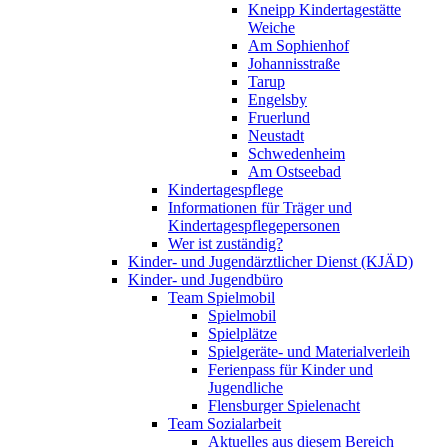
Kneipp Kindertagestätte
Weiche
Am Sophienhof
Johannisstraße
Tarup
Engelsby
Fruerlund
Neustadt
Schwedenheim
Am Ostseebad
Kindertagespflege
Informationen für Träger und
Kindertagespflegepersonen
Wer ist zuständig?
Kinder- und Jugendärztlicher Dienst (KJÄD)
Kinder- und Jugendbüro
Team Spielmobil
Spielmobil
Spielplätze
Spielgeräte- und Materialverleih
Ferienpass für Kinder und
Jugendliche
Flensburger Spielenacht
Team Sozialarbeit
Aktuelles aus diesem Bereich