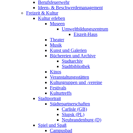
Berufsfeuerwehr
Ideen- & Beschwerdemanagement
Freizeit & Kultur
Kultur erleben
Museen
Umweltbildungszentrum
Eiszeit-Haus
Theater
Musik
Kunst und Galerien
Büchereien und Archive
Stadtarchiv
Stadtbibliothek
Kinos
Veranstaltungsstätten
Kulturgruppen und -vereine
Festivals
Kulturtreffs
Stadtportrait
Städtepartnerschaften
Carlisle (GB)
Slupsk (PL)
Neubrandenburg (D)
Spiel und Spaß
Campusbad