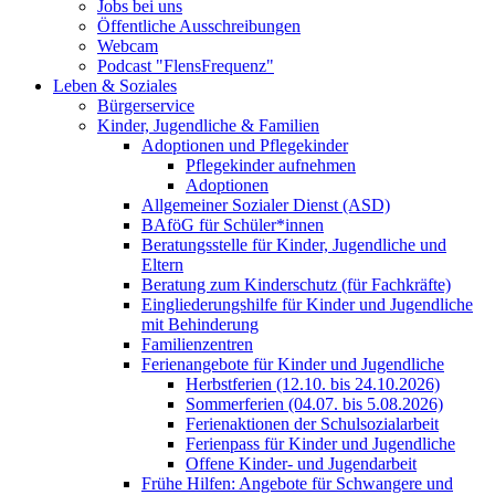
Jobs bei uns
Öffentliche Ausschreibungen
Webcam
Podcast "FlensFrequenz"
Leben & Soziales
Bürgerservice
Kinder, Jugendliche & Familien
Adoptionen und Pflegekinder
Pflegekinder aufnehmen
Adoptionen
Allgemeiner Sozialer Dienst (ASD)
BAföG für Schüler*innen
Beratungsstelle für Kinder, Jugendliche und
Eltern
Beratung zum Kinderschutz (für Fachkräfte)
Eingliederungshilfe für Kinder und Jugendliche
mit Behinderung
Familienzentren
Ferienangebote für Kinder und Jugendliche
Herbstferien (12.10. bis 24.10.2026)
Sommerferien (04.07. bis 5.08.2026)
Ferienaktionen der Schulsozialarbeit
Ferienpass für Kinder und Jugendliche
Offene Kinder- und Jugendarbeit
Frühe Hilfen: Angebote für Schwangere und