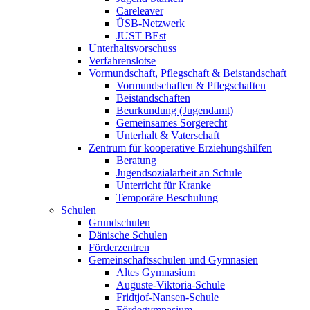
Careleaver
ÜSB-Netzwerk
JUST BEst
Unterhaltsvorschuss
Verfahrenslotse
Vormundschaft, Pflegschaft & Beistandschaft
Vormundschaften & Pflegschaften
Beistandschaften
Beurkundung (Jugendamt)
Gemeinsames Sorgerecht
Unterhalt & Vaterschaft
Zentrum für kooperative Erziehungshilfen
Beratung
Jugendsozialarbeit an Schule
Unterricht für Kranke
Temporäre Beschulung
Schulen
Grundschulen
Dänische Schulen
Förderzentren
Gemeinschaftsschulen und Gymnasien
Altes Gymnasium
Auguste-Viktoria-Schule
Fridtjof-Nansen-Schule
Fördegymnasium