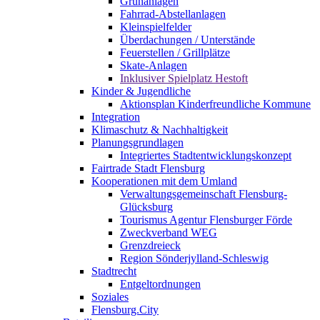
Grünanlagen
Fahrrad-Abstellanlagen
Kleinspielfelder
Überdachungen / Unterstände
Feuerstellen / Grillplätze
Skate-Anlagen
Inklusiver Spielplatz Hestoft
Kinder & Jugendliche
Aktionsplan Kinderfreundliche Kommune
Integration
Klimaschutz & Nachhaltigkeit
Planungsgrundlagen
Integriertes Stadtentwicklungskonzept
Fairtrade Stadt Flensburg
Kooperationen mit dem Umland
Verwaltungsgemeinschaft Flensburg-
Glücksburg
Tourismus Agentur Flensburger Förde
Zweckverband WEG
Grenzdreieck
Region Sönderjylland-Schleswig
Stadtrecht
Entgeltordnungen
Soziales
Flensburg.City