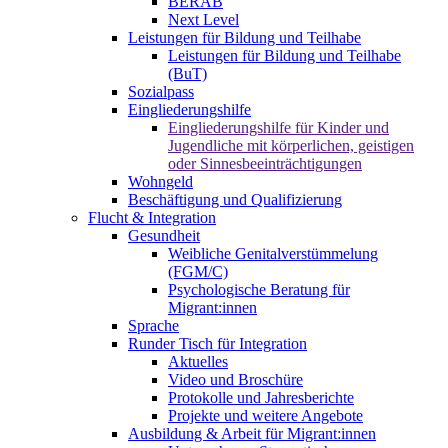
BERAB
Next Level
Leistungen für Bildung und Teilhabe
Leistungen für Bildung und Teilhabe
(BuT)
Sozialpass
Eingliederungshilfe
Eingliederungshilfe für Kinder und
Jugendliche mit körperlichen, geistigen
oder Sinnesbeeinträchtigungen
Wohngeld
Beschäftigung und Qualifizierung
Flucht & Integration
Gesundheit
Weibliche Genitalverstümmelung
(FGM/C)
Psychologische Beratung für
Migrant:innen
Sprache
Runder Tisch für Integration
Aktuelles
Video und Broschüre
Protokolle und Jahresberichte
Projekte und weitere Angebote
Ausbildung & Arbeit für Migrant:innen