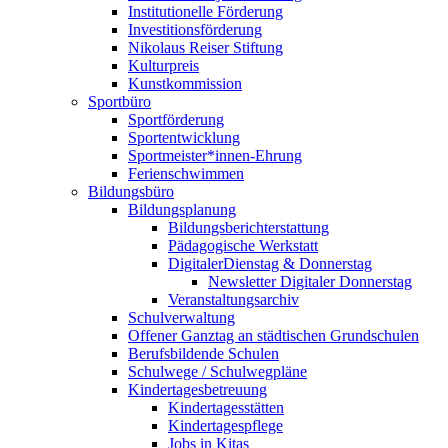
Institutionelle Förderung
Investitionsförderung
Nikolaus Reiser Stiftung
Kulturpreis
Kunstkommission
Sportbüro
Sportförderung
Sportentwicklung
Sportmeister*innen-Ehrung
Ferienschwimmen
Bildungsbüro
Bildungsplanung
Bildungsberichterstattung
Pädagogische Werkstatt
DigitalerDienstag & Donnerstag
Newsletter Digitaler Donnerstag
Veranstaltungsarchiv
Schulverwaltung
Offener Ganztag an städtischen Grundschulen
Berufsbildende Schulen
Schulwege / Schulwegpläne
Kindertagesbetreuung
Kindertagesstätten
Kindertagespflege
Jobs in Kitas