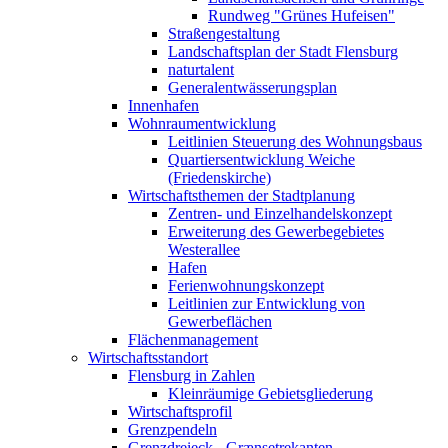
Rundweg "Grünes Hufeisen"
Straßengestaltung
Landschaftsplan der Stadt Flensburg
naturtalent
Generalentwässerungsplan
Innenhafen
Wohnraumentwicklung
Leitlinien Steuerung des Wohnungsbaus
Quartiersentwicklung Weiche
(Friedenskirche)
Wirtschaftsthemen der Stadtplanung
Zentren- und Einzelhandelskonzept
Erweiterung des Gewerbegebietes
Westerallee
Hafen
Ferienwohnungskonzept
Leitlinien zur Entwicklung von
Gewerbeflächen
Flächenmanagement
Wirtschaftsstandort
Flensburg in Zahlen
Kleinräumige Gebietsgliederung
Wirtschaftsprofil
Grenzpendeln
Grenzdreieck - Grænsetrekanten