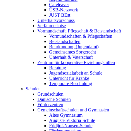
Careleaver
ÜSB-Netzwerk
JUST BEst
Unterhaltsvorschuss
Verfahrenslotse
Vormundschaft, Pflegschaft & Beistandschaft
Vormundschaften & Pflegschaften
Beistandschaften
Beurkundung (Jugendamt)
Gemeinsames Sorgerecht
Unterhalt & Vaterschaft
Zentrum für kooperative Erziehungshilfen
Beratung
Jugendsozialarbeit an Schule
Unterricht für Kranke
Temporäre Beschulung
Schulen
Grundschulen
Dänische Schulen
Förderzentren
Gemeinschaftsschulen und Gymnasien
Altes Gymnasium
Auguste-Viktoria-Schule
Fridtjof-Nansen-Schule
Fördegymnasium