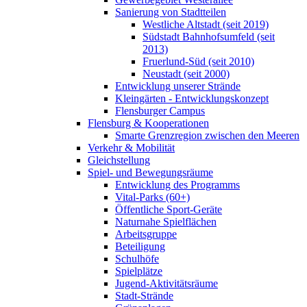
Sanierung von Stadtteilen
Westliche Altstadt (seit 2019)
Südstadt Bahnhofsumfeld (seit
2013)
Fruerlund-Süd (seit 2010)
Neustadt (seit 2000)
Entwicklung unserer Strände
Kleingärten - Entwicklungskonzept
Flensburger Campus
Flensburg & Kooperationen
Smarte Grenzregion zwischen den Meeren
Verkehr & Mobilität
Gleichstellung
Spiel- und Bewegungsräume
Entwicklung des Programms
Vital-Parks (60+)
Öffentliche Sport-Geräte
Naturnahe Spielflächen
Arbeitsgruppe
Beteiligung
Schulhöfe
Spielplätze
Jugend-Aktivitätsräume
Stadt-Strände