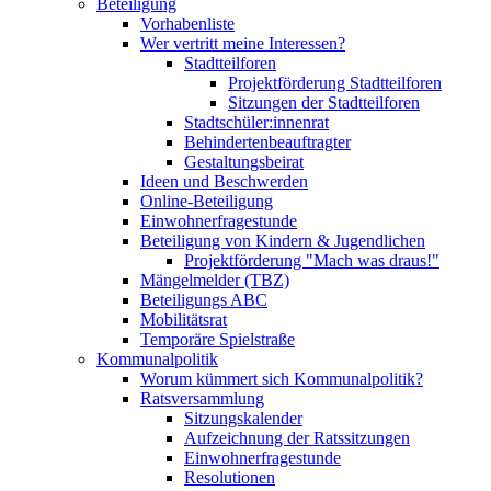
Beteiligung
Vorhabenliste
Wer vertritt meine Interessen?
Stadtteilforen
Projektförderung Stadtteilforen
Sitzungen der Stadtteilforen
Stadtschüler:innenrat
Behindertenbeauftragter
Gestaltungsbeirat
Ideen und Beschwerden
Online-Beteiligung
Einwohnerfragestunde
Beteiligung von Kindern & Jugendlichen
Projektförderung "Mach was draus!"
Mängelmelder (TBZ)
Beteiligungs ABC
Mobilitätsrat
Temporäre Spielstraße
Kommunalpolitik
Worum kümmert sich Kommunalpolitik?
Ratsversammlung
Sitzungskalender
Aufzeichnung der Ratssitzungen
Einwohnerfragestunde
Resolutionen