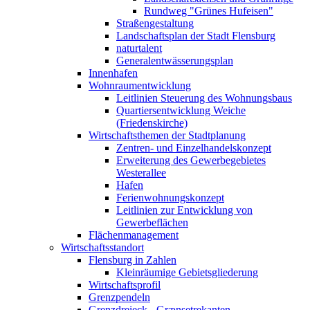
Rundweg "Grünes Hufeisen"
Straßengestaltung
Landschaftsplan der Stadt Flensburg
naturtalent
Generalentwässerungsplan
Innenhafen
Wohnraumentwicklung
Leitlinien Steuerung des Wohnungsbaus
Quartiersentwicklung Weiche
(Friedenskirche)
Wirtschaftsthemen der Stadtplanung
Zentren- und Einzelhandelskonzept
Erweiterung des Gewerbegebietes
Westerallee
Hafen
Ferienwohnungskonzept
Leitlinien zur Entwicklung von
Gewerbeflächen
Flächenmanagement
Wirtschaftsstandort
Flensburg in Zahlen
Kleinräumige Gebietsgliederung
Wirtschaftsprofil
Grenzpendeln
Grenzdreieck - Grænsetrekanten