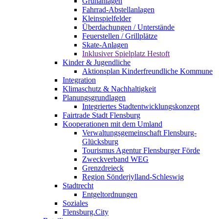
Grünanlagen
Fahrrad-Abstellanlagen
Kleinspielfelder
Überdachungen / Unterstände
Feuerstellen / Grillplätze
Skate-Anlagen
Inklusiver Spielplatz Hestoft
Kinder & Jugendliche
Aktionsplan Kinderfreundliche Kommune
Integration
Klimaschutz & Nachhaltigkeit
Planungsgrundlagen
Integriertes Stadtentwicklungskonzept
Fairtrade Stadt Flensburg
Kooperationen mit dem Umland
Verwaltungsgemeinschaft Flensburg-
Glücksburg
Tourismus Agentur Flensburger Förde
Zweckverband WEG
Grenzdreieck
Region Sönderjylland-Schleswig
Stadtrecht
Entgeltordnungen
Soziales
Flensburg.City