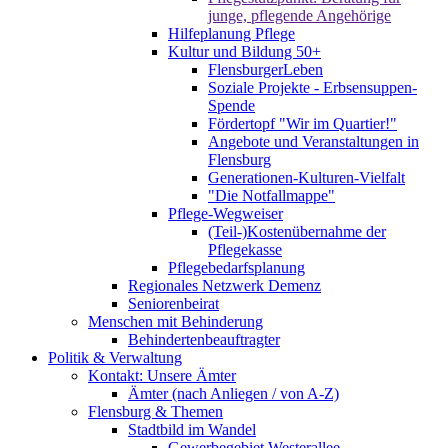
junge, pflegende Angehörige
Hilfeplanung Pflege
Kultur und Bildung 50+
FlensburgerLeben
Soziale Projekte - Erbsensuppen-
Spende
Fördertopf "Wir im Quartier!"
Angebote und Veranstaltungen in
Flensburg
Generationen-Kulturen-Vielfalt
"Die Notfallmappe"
Pflege-Wegweiser
(Teil-)Kostenübernahme der
Pflegekasse
Pflegebedarfsplanung
Regionales Netzwerk Demenz
Seniorenbeirat
Menschen mit Behinderung
Behindertenbeauftragter
Politik & Verwaltung
Kontakt: Unsere Ämter
Ämter (nach Anliegen / von A-Z)
Flensburg & Themen
Stadtbild im Wandel
Gewerbegebiet Westerallee