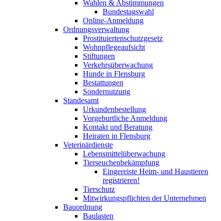
Wahlen & Abstimmungen
Bundestagswahl
Online-Anmeldung
Ordnungsverwaltung
Prostituiertenschutzgesetz
Wohnpflegeaufsicht
Stiftungen
Verkehrsüberwachung
Hunde in Flensburg
Bestattungen
Sondernutzung
Standesamt
Urkundenbestellung
Vorgeburtliche Anmeldung
Kontakt und Beratung
Heiraten in Flensburg
Veterinärdienste
Lebensmittelüberwachung
Tierseuchenbekämpfung
Eingereiste Heim- und Haustieren
registrieren!
Tierschutz
Mitwirkungspflichten der Unternehmen
Bauordnung
Baulasten