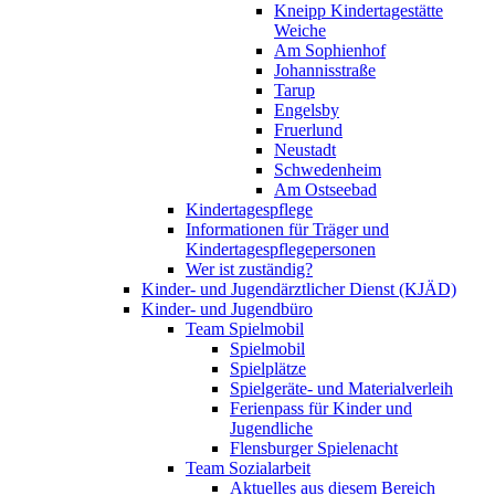
Kneipp Kindertagestätte
Weiche
Am Sophienhof
Johannisstraße
Tarup
Engelsby
Fruerlund
Neustadt
Schwedenheim
Am Ostseebad
Kindertagespflege
Informationen für Träger und
Kindertagespflegepersonen
Wer ist zuständig?
Kinder- und Jugendärztlicher Dienst (KJÄD)
Kinder- und Jugendbüro
Team Spielmobil
Spielmobil
Spielplätze
Spielgeräte- und Materialverleih
Ferienpass für Kinder und
Jugendliche
Flensburger Spielenacht
Team Sozialarbeit
Aktuelles aus diesem Bereich