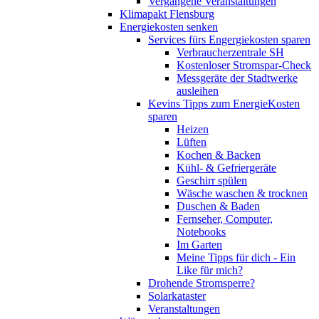
Vergangene Veranstaltungen
Klimapakt Flensburg
Energiekosten senken
Services fürs Engergiekosten sparen
Verbraucherzentrale SH
Kostenloser Stromspar-Check
Messgeräte der Stadtwerke
ausleihen
Kevins Tipps zum EnergieKosten
sparen
Heizen
Lüften
Kochen & Backen
Kühl- & Gefriergeräte
Geschirr spülen
Wäsche waschen & trocknen
Duschen & Baden
Fernseher, Computer,
Notebooks
Im Garten
Meine Tipps für dich - Ein
Like für mich?
Drohende Stromsperre?
Solarkataster
Veranstaltungen