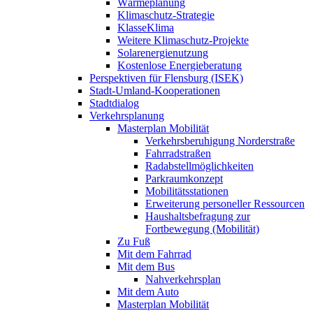
Wärmeplanung
Klimaschutz-Strategie
KlasseKlima
Weitere Klimaschutz-Projekte
Solarenergienutzung
Kostenlose Energieberatung
Perspektiven für Flensburg (ISEK)
Stadt-Umland-Kooperationen
Stadtdialog
Verkehrsplanung
Masterplan Mobilität
Verkehrsberuhigung Norderstraße
Fahrradstraßen
Radabstellmöglichkeiten
Parkraumkonzept
Mobilitätsstationen
Erweiterung personeller Ressourcen
Haushaltsbefragung zur
Fortbewegung (Mobilität)
Zu Fuß
Mit dem Fahrrad
Mit dem Bus
Nahverkehrsplan
Mit dem Auto
Masterplan Mobilität