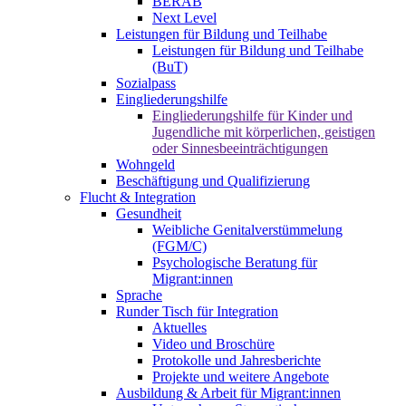
BERAB
Next Level
Leistungen für Bildung und Teilhabe
Leistungen für Bildung und Teilhabe
(BuT)
Sozialpass
Eingliederungshilfe
Eingliederungshilfe für Kinder und
Jugendliche mit körperlichen, geistigen
oder Sinnesbeeinträchtigungen
Wohngeld
Beschäftigung und Qualifizierung
Flucht & Integration
Gesundheit
Weibliche Genitalverstümmelung
(FGM/C)
Psychologische Beratung für
Migrant:innen
Sprache
Runder Tisch für Integration
Aktuelles
Video und Broschüre
Protokolle und Jahresberichte
Projekte und weitere Angebote
Ausbildung & Arbeit für Migrant:innen