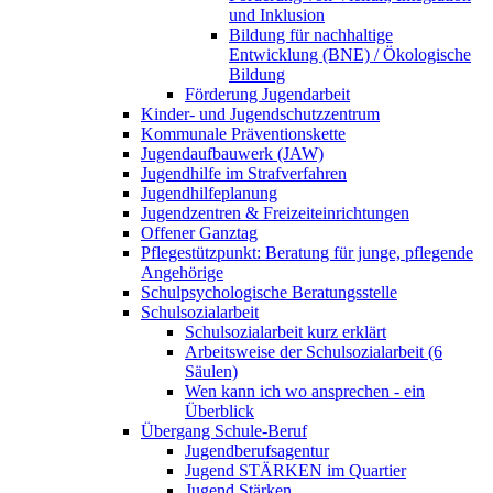
und Inklusion
Bildung für nachhaltige
Entwicklung (BNE) / Ökologische
Bildung
Förderung Jugendarbeit
Kinder- und Jugendschutzzentrum
Kommunale Präventionskette
Jugendaufbauwerk (JAW)
Jugendhilfe im Strafverfahren
Jugendhilfeplanung
Jugendzentren & Freizeiteinrichtungen
Offener Ganztag
Pflegestützpunkt: Beratung für junge, pflegende
Angehörige
Schulpsychologische Beratungsstelle
Schulsozialarbeit
Schulsozialarbeit kurz erklärt
Arbeitsweise der Schulsozialarbeit (6
Säulen)
Wen kann ich wo ansprechen - ein
Überblick
Übergang Schule-Beruf
Jugendberufsagentur
Jugend STÄRKEN im Quartier
Jugend Stärken