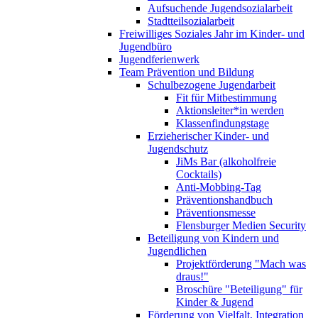
Aufsuchende Jugendsozialarbeit
Stadtteilsozialarbeit
Freiwilliges Soziales Jahr im Kinder- und
Jugendbüro
Jugendferienwerk
Team Prävention und Bildung
Schulbezogene Jugendarbeit
Fit für Mitbestimmung
Aktionsleiter*in werden
Klassenfindungstage
Erzieherischer Kinder- und
Jugendschutz
JiMs Bar (alkoholfreie
Cocktails)
Anti-Mobbing-Tag
Präventionshandbuch
Präventionsmesse
Flensburger Medien Security
Beteiligung von Kindern und
Jugendlichen
Projektförderung "Mach was
draus!"
Broschüre "Beteiligung" für
Kinder & Jugend
Förderung von Vielfalt, Integration