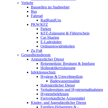
Verkehr
Baustellen im Stadtgebiet
Bus
Fahrrad
RadRundUm
PKW/KFZ
Parken
KFZ-Zulassung & Führerschein
Car-Sharing
E-Ladesäulen
Ordnungswidrigkeiten
Zu Fuß
Gesundheitsdienste
Amtsärztlicher Dienst
Reisemedizin: Beratung & Impfung
Heilpraktikerzulassung
Infektionsschutz
Hygiene & Umweltmedizin
Badewasserqualität
Hafenärztlicher Dienst
Verhaltenstipps und Hygienemaßnahmen
Hygienebelehrung
Freiverkäufliche Arzneimittel
Kinder- und Jugendärztlicher Dienst
Familien-Hebammen & -