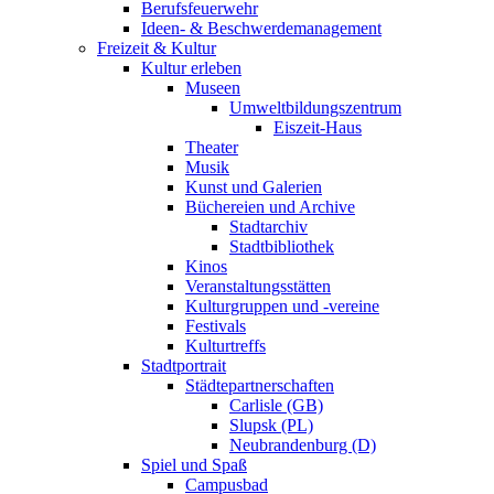
Berufsfeuerwehr
Ideen- & Beschwerdemanagement
Freizeit & Kultur
Kultur erleben
Museen
Umweltbildungszentrum
Eiszeit-Haus
Theater
Musik
Kunst und Galerien
Büchereien und Archive
Stadtarchiv
Stadtbibliothek
Kinos
Veranstaltungsstätten
Kulturgruppen und -vereine
Festivals
Kulturtreffs
Stadtportrait
Städtepartnerschaften
Carlisle (GB)
Slupsk (PL)
Neubrandenburg (D)
Spiel und Spaß
Campusbad