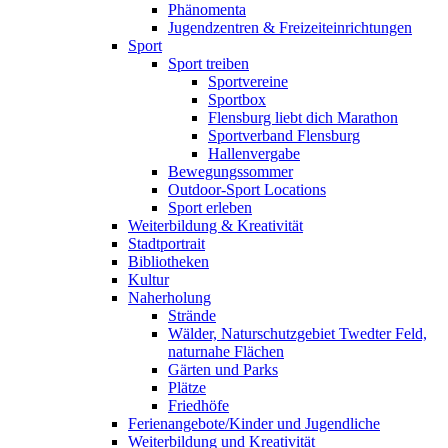
Phänomenta
Jugendzentren & Freizeiteinrichtungen
Sport
Sport treiben
Sportvereine
Sportbox
Flensburg liebt dich Marathon
Sportverband Flensburg
Hallenvergabe
Bewegungssommer
Outdoor-Sport Locations
Sport erleben
Weiterbildung & Kreativität
Stadtportrait
Bibliotheken
Kultur
Naherholung
Strände
Wälder, Naturschutzgebiet Twedter Feld,
naturnahe Flächen
Gärten und Parks
Plätze
Friedhöfe
Ferienangebote/Kinder und Jugendliche
Weiterbildung und Kreativität