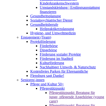
Kinderkrankenschwestern
Umstandskleidung | Erstlingsausstattung
finanzieren
Gesundheitsplanung
Sozialpsychiatrischer Dienst
Gesundheitsberufe
Heilpraktikerzulassung
Hygiene- und Umweltmedizin
Engagement (Team)
Projektförderung
Förderbörse
Dingebörse
Förderung sozialer Projekte
Förderung im Stadtteil
Kulturförderung
Nachhaltiger Umwelt- & Naturschutz
Kostenfreies Parken für Ehrenamtliche
Flensburg sagt Danke!
Senioren/-innen
Pflege und Kultur 50+
Pflegestützpunkt
Pflegestützpunkt: Beratung für
junge, pflegende Angehörige (young
carer)
Pflegestützpunkt: Beratung für