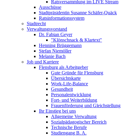
Ratsversammlung im LIVE Stream
Ausschüsse
Stadtpräsidentin Susanne Schäfer-Quäck
Ratsinformationssystem
Stadtrecht
Verwaltungsvorstand
Dr. Fabian Geyer
"Klönschnack & Klartext"
Henning Brüggemann
Stefan Niemöller
Melanie Bach
Job und Karriere
Flensburg als Arbeitgeber
Gute Gründe für Flensburg
Übersichtskarte
Work-Life-Balance
Gesundheit
Personalentwicklung
Fort- und Weiterbildung
Frauenförderung und Gleichstellung
Ihr Einstieg bei uns
Allgemeine Verwaltung
Sozialpädagogischer Bereich
Technische Berufe
Studiengang B. A.