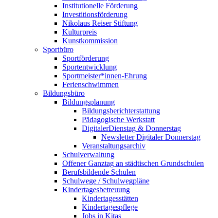
Institutionelle Förderung
Investitionsförderung
Nikolaus Reiser Stiftung
Kulturpreis
Kunstkommission
Sportbüro
Sportförderung
Sportentwicklung
Sportmeister*innen-Ehrung
Ferienschwimmen
Bildungsbüro
Bildungsplanung
Bildungsberichterstattung
Pädagogische Werkstatt
DigitalerDienstag & Donnerstag
Newsletter Digitaler Donnerstag
Veranstaltungsarchiv
Schulverwaltung
Offener Ganztag an städtischen Grundschulen
Berufsbildende Schulen
Schulwege / Schulwegpläne
Kindertagesbetreuung
Kindertagesstätten
Kindertagespflege
Jobs in Kitas