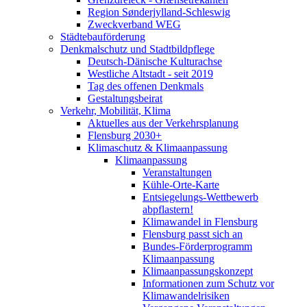
Region Sønderjylland-Schleswig
Zweckverband WEG
Städtebauförderung
Denkmalschutz und Stadtbildpflege
Deutsch-Dänische Kulturachse
Westliche Altstadt - seit 2019
Tag des offenen Denkmals
Gestaltungsbeirat
Verkehr, Mobilität, Klima
Aktuelles aus der Verkehrsplanung
Flensburg 2030+
Klimaschutz & Klimaanpassung
Klimaanpassung
Veranstaltungen
Kühle-Orte-Karte
Entsiegelungs-Wettbewerb
abpflastern!
Klimawandel in Flensburg
Flensburg passt sich an
Bundes-Förderprogramm
Klimaanpassung
Klimaanpassungskonzept
Informationen zum Schutz vor
Klimawandelrisiken