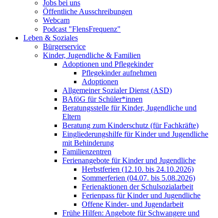
Jobs bei uns
Öffentliche Ausschreibungen
Webcam
Podcast "FlensFrequenz"
Leben & Soziales
Bürgerservice
Kinder, Jugendliche & Familien
Adoptionen und Pflegekinder
Pflegekinder aufnehmen
Adoptionen
Allgemeiner Sozialer Dienst (ASD)
BAföG für Schüler*innen
Beratungsstelle für Kinder, Jugendliche und
Eltern
Beratung zum Kinderschutz (für Fachkräfte)
Eingliederungshilfe für Kinder und Jugendliche
mit Behinderung
Familienzentren
Ferienangebote für Kinder und Jugendliche
Herbstferien (12.10. bis 24.10.2026)
Sommerferien (04.07. bis 5.08.2026)
Ferienaktionen der Schulsozialarbeit
Ferienpass für Kinder und Jugendliche
Offene Kinder- und Jugendarbeit
Frühe Hilfen: Angebote für Schwangere und