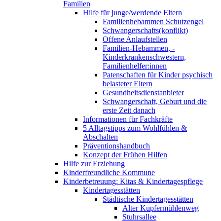
Familien
Hilfe für junge/werdende Eltern
Familienhebammen Schutzengel
Schwangerschafts(konflikt)
Offene Anlaufstellen
Familien-Hebammen, -
Kinderkrankenschwestern,
Familienhelfer:innen
Patenschaften für Kinder psychisch
belasteter Eltern
Gesundheitsdienstanbieter
Schwangerschaft, Geburt und die
erste Zeit danach
Informationen für Fachkräfte
5 Alltagstipps zum Wohlfühlen &
Abschalten
Präventionshandbuch
Konzept der Frühen Hilfen
Hilfe zur Erziehung
Kinderfreundliche Kommune
Kinderbetreuung: Kitas & Kindertagespflege
Kindertagesstätten
Städtische Kindertagesstätten
Alter Kupfermühlenweg
Stuhrsallee