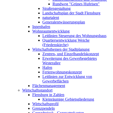
Rundweg "Grünes Hufeisen"
Straßengestaltung
Landschaftsplan der Stadt Flensburg
naturtalent
Generalentwässerungsplan
Innenhafen
Wohnraumentwicklung
Leitlinien Steuerung des Wohnungsbaus
Quartiersentwicklung Weiche
(Friedenskirche)
Wirtschaftsthemen der Stadtplanung
Zentren- und Einzelhandelskonzept
Erweiterung des Gewerbegebietes
Westerallee
Hafen
Ferienwohnungskonzept
Leitlinien zur Entwicklung von
Gewerbeflächen
Flächenmanagement
Wirtschaftsstandort
Flensburg in Zahlen
Kleinräumige Gebietsgliederung
Wirtschaftsprofil
Grenzpendeln
Grenzdreieck - Grænsetrekanten