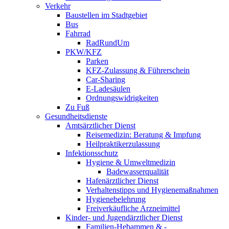
Verkehr
Baustellen im Stadtgebiet
Bus
Fahrrad
RadRundUm
PKW/KFZ
Parken
KFZ-Zulassung & Führerschein
Car-Sharing
E-Ladesäulen
Ordnungswidrigkeiten
Zu Fuß
Gesundheitsdienste
Amtsärztlicher Dienst
Reisemedizin: Beratung & Impfung
Heilpraktikerzulassung
Infektionsschutz
Hygiene & Umweltmedizin
Badewasserqualität
Hafenärztlicher Dienst
Verhaltenstipps und Hygienemaßnahmen
Hygienebelehrung
Freiverkäufliche Arzneimittel
Kinder- und Jugendärztlicher Dienst
Familien-Hebammen & -