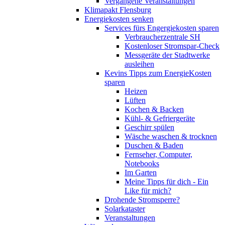
Vergangene Veranstaltungen
Klimapakt Flensburg
Energiekosten senken
Services fürs Engergiekosten sparen
Verbraucherzentrale SH
Kostenloser Stromspar-Check
Messgeräte der Stadtwerke
ausleihen
Kevins Tipps zum EnergieKosten
sparen
Heizen
Lüften
Kochen & Backen
Kühl- & Gefriergeräte
Geschirr spülen
Wäsche waschen & trocknen
Duschen & Baden
Fernseher, Computer,
Notebooks
Im Garten
Meine Tipps für dich - Ein
Like für mich?
Drohende Stromsperre?
Solarkataster
Veranstaltungen