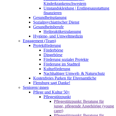
Kinderkrankenschwestern
Umstandskleidung | Erstlingsausstattung
finanzieren
Gesundheitsplanung
Sozialpsychiatrischer Dienst
Gesundheitsberufe
Heilpraktikerzulassung
Hygiene- und Umweltmedizin
Engagement (Team)
Projektförderung
Förderbörse
Dingebörse
Förderung sozialer Projekte
Förderung im Stadtteil
Kulturförderung
Nachhaltiger Umwelt- & Naturschutz
Kostenfreies Parken für Ehrenamtliche
Flensburg sagt Danke!
Senioren/-innen
Pflege und Kultur 50+
Pflegestützpunkt
Pflegestützpunkt: Beratung für
junge, pflegende Angehörige (young
carer)
Pflegestützpunkt: Beratung für