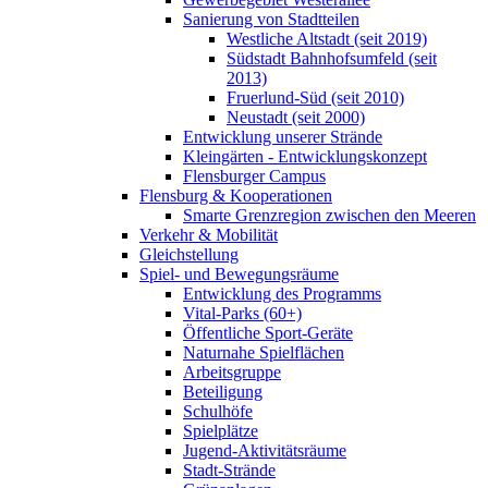
Sanierung von Stadtteilen
Westliche Altstadt (seit 2019)
Südstadt Bahnhofsumfeld (seit
2013)
Fruerlund-Süd (seit 2010)
Neustadt (seit 2000)
Entwicklung unserer Strände
Kleingärten - Entwicklungskonzept
Flensburger Campus
Flensburg & Kooperationen
Smarte Grenzregion zwischen den Meeren
Verkehr & Mobilität
Gleichstellung
Spiel- und Bewegungsräume
Entwicklung des Programms
Vital-Parks (60+)
Öffentliche Sport-Geräte
Naturnahe Spielflächen
Arbeitsgruppe
Beteiligung
Schulhöfe
Spielplätze
Jugend-Aktivitätsräume
Stadt-Strände