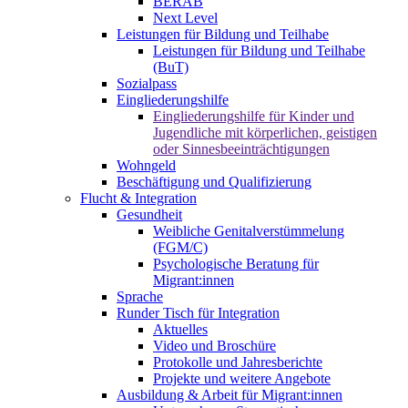
BERAB
Next Level
Leistungen für Bildung und Teilhabe
Leistungen für Bildung und Teilhabe
(BuT)
Sozialpass
Eingliederungshilfe
Eingliederungshilfe für Kinder und
Jugendliche mit körperlichen, geistigen
oder Sinnesbeeinträchtigungen
Wohngeld
Beschäftigung und Qualifizierung
Flucht & Integration
Gesundheit
Weibliche Genitalverstümmelung
(FGM/C)
Psychologische Beratung für
Migrant:innen
Sprache
Runder Tisch für Integration
Aktuelles
Video und Broschüre
Protokolle und Jahresberichte
Projekte und weitere Angebote
Ausbildung & Arbeit für Migrant:innen