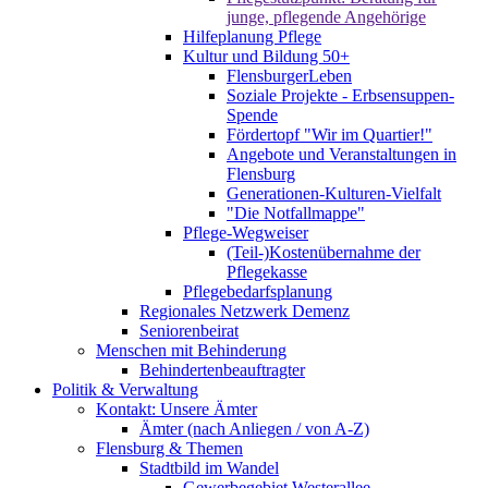
junge, pflegende Angehörige
Hilfeplanung Pflege
Kultur und Bildung 50+
FlensburgerLeben
Soziale Projekte - Erbsensuppen-
Spende
Fördertopf "Wir im Quartier!"
Angebote und Veranstaltungen in
Flensburg
Generationen-Kulturen-Vielfalt
"Die Notfallmappe"
Pflege-Wegweiser
(Teil-)Kostenübernahme der
Pflegekasse
Pflegebedarfsplanung
Regionales Netzwerk Demenz
Seniorenbeirat
Menschen mit Behinderung
Behindertenbeauftragter
Politik & Verwaltung
Kontakt: Unsere Ämter
Ämter (nach Anliegen / von A-Z)
Flensburg & Themen
Stadtbild im Wandel
Gewerbegebiet Westerallee