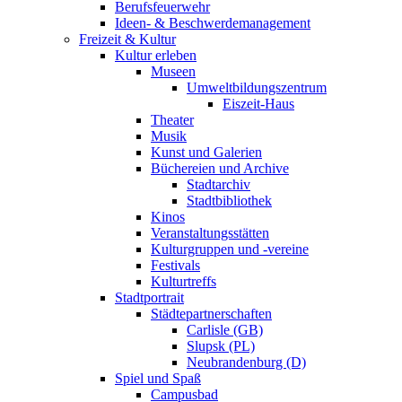
Berufsfeuerwehr
Ideen- & Beschwerdemanagement
Freizeit & Kultur
Kultur erleben
Museen
Umweltbildungszentrum
Eiszeit-Haus
Theater
Musik
Kunst und Galerien
Büchereien und Archive
Stadtarchiv
Stadtbibliothek
Kinos
Veranstaltungsstätten
Kulturgruppen und -vereine
Festivals
Kulturtreffs
Stadtportrait
Städtepartnerschaften
Carlisle (GB)
Slupsk (PL)
Neubrandenburg (D)
Spiel und Spaß
Campusbad