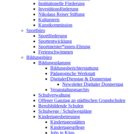
Institutionelle Förderung
Investitionsförderung
Nikolaus Reiser Stiftung
Kulturpreis
Kunstkommission
Sportbüro
Sportförderung
Sportentwicklung
Sportmeister*innen-Ehrung
Ferienschwimmen
Bildungsbüro
Bildungsplanung
Bildungsberichterstattung
Pädagogische Werkstatt
DigitalerDienstag & Donnerstag
Newsletter Digitaler Donnerstag
Veranstaltungsarchiv
Schulverwaltung
Offener Ganztag an städtischen Grundschulen
Berufsbildende Schulen
Schulwege / Schulwegpläne
Kindertagesbetreuung
Kindertagesstätten
Kindertagespflege
Jobs in Kitas