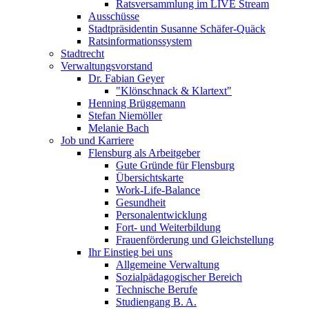
Ratsversammlung im LIVE Stream
Ausschüsse
Stadtpräsidentin Susanne Schäfer-Quäck
Ratsinformationssystem
Stadtrecht
Verwaltungsvorstand
Dr. Fabian Geyer
"Klönschnack & Klartext"
Henning Brüggemann
Stefan Niemöller
Melanie Bach
Job und Karriere
Flensburg als Arbeitgeber
Gute Gründe für Flensburg
Übersichtskarte
Work-Life-Balance
Gesundheit
Personalentwicklung
Fort- und Weiterbildung
Frauenförderung und Gleichstellung
Ihr Einstieg bei uns
Allgemeine Verwaltung
Sozialpädagogischer Bereich
Technische Berufe
Studiengang B. A.