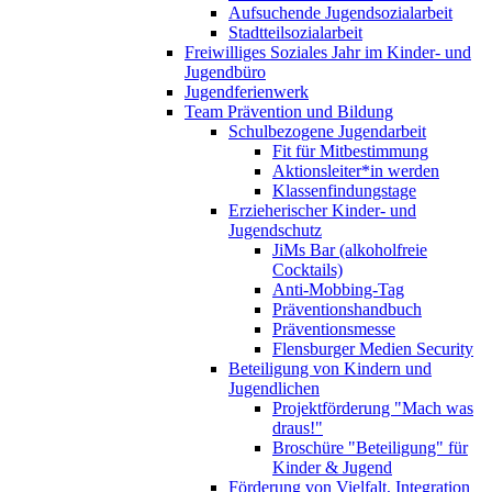
Aufsuchende Jugendsozialarbeit
Stadtteilsozialarbeit
Freiwilliges Soziales Jahr im Kinder- und
Jugendbüro
Jugendferienwerk
Team Prävention und Bildung
Schulbezogene Jugendarbeit
Fit für Mitbestimmung
Aktionsleiter*in werden
Klassenfindungstage
Erzieherischer Kinder- und
Jugendschutz
JiMs Bar (alkoholfreie
Cocktails)
Anti-Mobbing-Tag
Präventionshandbuch
Präventionsmesse
Flensburger Medien Security
Beteiligung von Kindern und
Jugendlichen
Projektförderung "Mach was
draus!"
Broschüre "Beteiligung" für
Kinder & Jugend
Förderung von Vielfalt, Integration