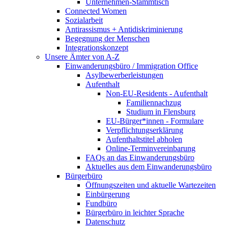
Unternehmen-Stammtisch
Connected Women
Sozialarbeit
Antirassismus + Antidiskriminierung
Begegnung der Menschen
Integrationskonzept
Unsere Ämter von A-Z
Einwanderungsbüro / Immigration Office
Asylbewerberleistungen
Aufenthalt
Non-EU-Residents - Aufenthalt
Familiennachzug
Studium in Flensburg
EU-Bürger*innen - Formulare
Verpflichtungserklärung
Aufenthaltstitel abholen
Online-Terminvereinbarung
FAQs an das Einwanderungsbüro
Aktuelles aus dem Einwanderungsbüro
Bürgerbüro
Öffnungszeiten und aktuelle Wartezeiten
Einbürgerung
Fundbüro
Bürgerbüro in leichter Sprache
Datenschutz