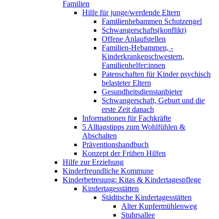
Familien
Hilfe für junge/werdende Eltern
Familienhebammen Schutzengel
Schwangerschafts(konflikt)
Offene Anlaufstellen
Familien-Hebammen, -
Kinderkrankenschwestern,
Familienhelfer:innen
Patenschaften für Kinder psychisch
belasteter Eltern
Gesundheitsdienstanbieter
Schwangerschaft, Geburt und die
erste Zeit danach
Informationen für Fachkräfte
5 Alltagstipps zum Wohlfühlen &
Abschalten
Präventionshandbuch
Konzept der Frühen Hilfen
Hilfe zur Erziehung
Kinderfreundliche Kommune
Kinderbetreuung: Kitas & Kindertagespflege
Kindertagesstätten
Städtische Kindertagesstätten
Alter Kupfermühlenweg
Stuhrsallee