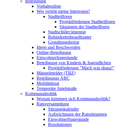
Beteiligung
Vorhabenliste
Wer vertritt meine Interessen?
Stadtteilforen
Projektförderung Stadtteilforen
Sitzungen der Stadtteilforen
Stadtschüler:innenrat
Behindertenbeauftragter
Gestaltungsbeirat
Ideen und Beschwerden
Online-Beteiligung
Einwohnerfragestunde
Beteiligung von Kindern & Jugendlichen
Projektförderung "Mach was draus!"
Mängelmelder (TBZ)
Beteiligungs ABC
Mobilitätsrat
Temporäre Spielstraße
Kommunalpolitik
Worum kümmert sich Kommunalpolitik?
Ratsversammlung
Sitzungskalender
Aufzeichnung der Ratssitzungen
Einwohnerfragestunde
Resolutionen