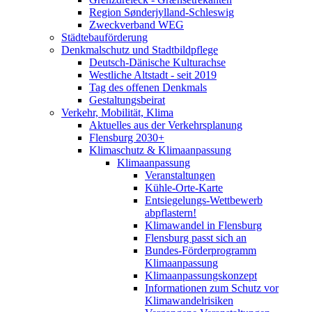
Region Sønderjylland-Schleswig
Zweckverband WEG
Städtebauförderung
Denkmalschutz und Stadtbildpflege
Deutsch-Dänische Kulturachse
Westliche Altstadt - seit 2019
Tag des offenen Denkmals
Gestaltungsbeirat
Verkehr, Mobilität, Klima
Aktuelles aus der Verkehrsplanung
Flensburg 2030+
Klimaschutz & Klimaanpassung
Klimaanpassung
Veranstaltungen
Kühle-Orte-Karte
Entsiegelungs-Wettbewerb
abpflastern!
Klimawandel in Flensburg
Flensburg passt sich an
Bundes-Förderprogramm
Klimaanpassung
Klimaanpassungskonzept
Informationen zum Schutz vor
Klimawandelrisiken