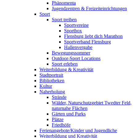
Phänomenta
Jugendzentren & Freizeiteinrichtungen
Sport
Sport treiben
Sportvereine
Sportbox
Flensburg liebt dich Marathon
Sportverband Flensburg
Hallenvergabe
Bewegungssommer
Outdoor-Sport Locations
Sport erleben
Weiterbildung & Kreativität
Stadtportrait
Bibliotheken
Kultur
Naherholung
Strände
Wälder, Naturschutzgebiet Twedter Feld,
naturnahe Flächen
Gärten und Parks
Plätze
Friedhöfe
Ferienangebote/Kinder und Jugendliche
Weiterbildung und Kreativität