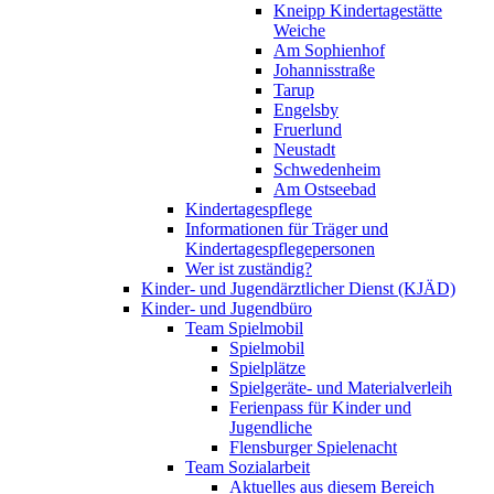
Kneipp Kindertagestätte
Weiche
Am Sophienhof
Johannisstraße
Tarup
Engelsby
Fruerlund
Neustadt
Schwedenheim
Am Ostseebad
Kindertagespflege
Informationen für Träger und
Kindertagespflegepersonen
Wer ist zuständig?
Kinder- und Jugendärztlicher Dienst (KJÄD)
Kinder- und Jugendbüro
Team Spielmobil
Spielmobil
Spielplätze
Spielgeräte- und Materialverleih
Ferienpass für Kinder und
Jugendliche
Flensburger Spielenacht
Team Sozialarbeit
Aktuelles aus diesem Bereich