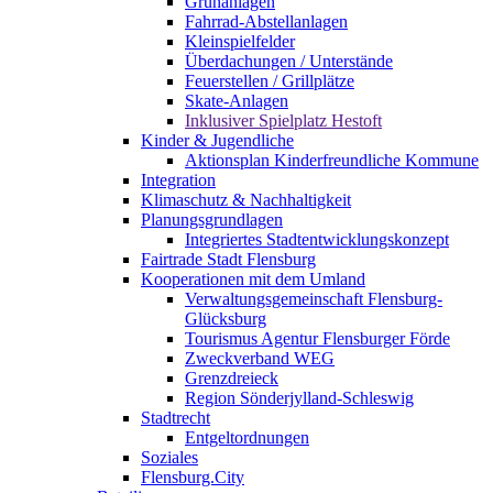
Grünanlagen
Fahrrad-Abstellanlagen
Kleinspielfelder
Überdachungen / Unterstände
Feuerstellen / Grillplätze
Skate-Anlagen
Inklusiver Spielplatz Hestoft
Kinder & Jugendliche
Aktionsplan Kinderfreundliche Kommune
Integration
Klimaschutz & Nachhaltigkeit
Planungsgrundlagen
Integriertes Stadtentwicklungskonzept
Fairtrade Stadt Flensburg
Kooperationen mit dem Umland
Verwaltungsgemeinschaft Flensburg-
Glücksburg
Tourismus Agentur Flensburger Förde
Zweckverband WEG
Grenzdreieck
Region Sönderjylland-Schleswig
Stadtrecht
Entgeltordnungen
Soziales
Flensburg.City