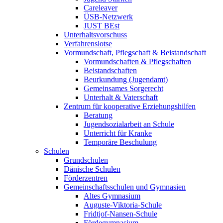
Careleaver
ÜSB-Netzwerk
JUST BEst
Unterhaltsvorschuss
Verfahrenslotse
Vormundschaft, Pflegschaft & Beistandschaft
Vormundschaften & Pflegschaften
Beistandschaften
Beurkundung (Jugendamt)
Gemeinsames Sorgerecht
Unterhalt & Vaterschaft
Zentrum für kooperative Erziehungshilfen
Beratung
Jugendsozialarbeit an Schule
Unterricht für Kranke
Temporäre Beschulung
Schulen
Grundschulen
Dänische Schulen
Förderzentren
Gemeinschaftsschulen und Gymnasien
Altes Gymnasium
Auguste-Viktoria-Schule
Fridtjof-Nansen-Schule
Fördegymnasium