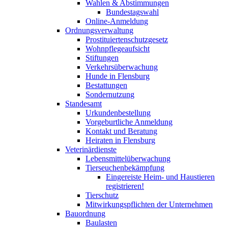
Wahlen & Abstimmungen
Bundestagswahl
Online-Anmeldung
Ordnungsverwaltung
Prostituiertenschutzgesetz
Wohnpflegeaufsicht
Stiftungen
Verkehrsüberwachung
Hunde in Flensburg
Bestattungen
Sondernutzung
Standesamt
Urkundenbestellung
Vorgeburtliche Anmeldung
Kontakt und Beratung
Heiraten in Flensburg
Veterinärdienste
Lebensmittelüberwachung
Tierseuchenbekämpfung
Eingereiste Heim- und Haustieren
registrieren!
Tierschutz
Mitwirkungspflichten der Unternehmen
Bauordnung
Baulasten