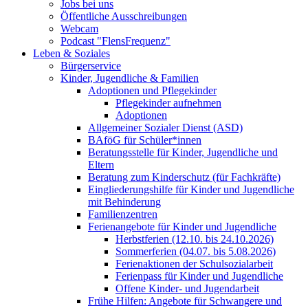
Jobs bei uns
Öffentliche Ausschreibungen
Webcam
Podcast "FlensFrequenz"
Leben & Soziales
Bürgerservice
Kinder, Jugendliche & Familien
Adoptionen und Pflegekinder
Pflegekinder aufnehmen
Adoptionen
Allgemeiner Sozialer Dienst (ASD)
BAföG für Schüler*innen
Beratungsstelle für Kinder, Jugendliche und
Eltern
Beratung zum Kinderschutz (für Fachkräfte)
Eingliederungshilfe für Kinder und Jugendliche
mit Behinderung
Familienzentren
Ferienangebote für Kinder und Jugendliche
Herbstferien (12.10. bis 24.10.2026)
Sommerferien (04.07. bis 5.08.2026)
Ferienaktionen der Schulsozialarbeit
Ferienpass für Kinder und Jugendliche
Offene Kinder- und Jugendarbeit
Frühe Hilfen: Angebote für Schwangere und