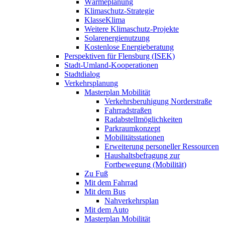
Wärmeplanung
Klimaschutz-Strategie
KlasseKlima
Weitere Klimaschutz-Projekte
Solarenergienutzung
Kostenlose Energieberatung
Perspektiven für Flensburg (ISEK)
Stadt-Umland-Kooperationen
Stadtdialog
Verkehrsplanung
Masterplan Mobilität
Verkehrsberuhigung Norderstraße
Fahrradstraßen
Radabstellmöglichkeiten
Parkraumkonzept
Mobilitätsstationen
Erweiterung personeller Ressourcen
Haushaltsbefragung zur
Fortbewegung (Mobilität)
Zu Fuß
Mit dem Fahrrad
Mit dem Bus
Nahverkehrsplan
Mit dem Auto
Masterplan Mobilität