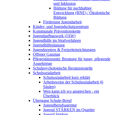
und Inklusion
Bildung für nachhaltige
Entwicklung (BNE) / Ökologische
Bildung
Förderung Jugendarbeit
Kinder- und Jugendschutzzentrum
Kommunale Präventionskette
Jugendaufbauwerk (JAW)
Jugendhilfe im Strafverfahren
Jugendhilfeplanung
Jugendzentren & Freizeiteinrichtungen
Offener Ganztag
Pflegestützpunkt: Beratung für junge, pflegende
Angehörige
Schulpsychologische Beratungsstelle
Schulsozialarbeit
Schulsozialarbeit kurz erklärt
Arbeitsweise der Schulsozialarbeit (6
Säulen)
Wen kann ich wo ansprechen - ein
Überblick
Übergang Schule-Beruf
Jugendberufsagentur
Jugend STÄRKEN im Quartier
Jugend Stärken