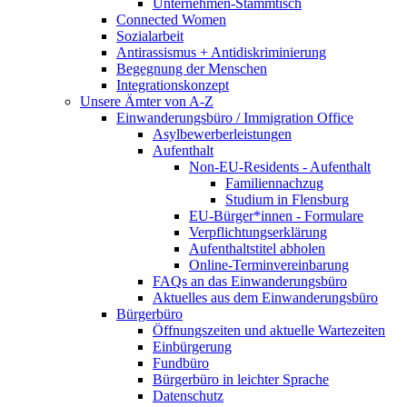
Unternehmen-Stammtisch
Connected Women
Sozialarbeit
Antirassismus + Antidiskriminierung
Begegnung der Menschen
Integrationskonzept
Unsere Ämter von A-Z
Einwanderungsbüro / Immigration Office
Asylbewerberleistungen
Aufenthalt
Non-EU-Residents - Aufenthalt
Familiennachzug
Studium in Flensburg
EU-Bürger*innen - Formulare
Verpflichtungserklärung
Aufenthaltstitel abholen
Online-Terminvereinbarung
FAQs an das Einwanderungsbüro
Aktuelles aus dem Einwanderungsbüro
Bürgerbüro
Öffnungszeiten und aktuelle Wartezeiten
Einbürgerung
Fundbüro
Bürgerbüro in leichter Sprache
Datenschutz