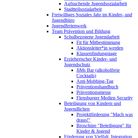
Aufsuchende Jugendsozialarbeit
Stadtteilsozialarbeit
Freiwilliges Soziales Jahr im Kinder- und
Jugendbüro
Jugendferienwerk
Team Prävention und Bildung
Schulbezogene Jugendarbeit
Fit für Mitbestimmung
Aktionsleiter*in werden
Klassenfindungstage
Erzieherischer Kinder- und
Jugendschutz
JiMs Bar (alkoholfreie
Cocktails)
Anti-Mobbing-Tag
Präventionshandbuch
Präventionsmesse
Flensburger Medien Security
Beteiligung von Kindern und
Jugendlichen
Projektförderung "Mach was
draus!"
Broschüre "Beteiligung" für
Kinder & Jugend
Förderung von Vielfalt, Integration