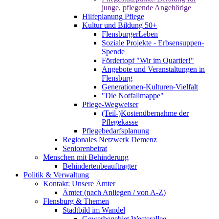
junge, pflegende Angehörige
Hilfeplanung Pflege
Kultur und Bildung 50+
FlensburgerLeben
Soziale Projekte - Erbsensuppen-
Spende
Fördertopf "Wir im Quartier!"
Angebote und Veranstaltungen in
Flensburg
Generationen-Kulturen-Vielfalt
"Die Notfallmappe"
Pflege-Wegweiser
(Teil-)Kostenübernahme der
Pflegekasse
Pflegebedarfsplanung
Regionales Netzwerk Demenz
Seniorenbeirat
Menschen mit Behinderung
Behindertenbeauftragter
Politik & Verwaltung
Kontakt: Unsere Ämter
Ämter (nach Anliegen / von A-Z)
Flensburg & Themen
Stadtbild im Wandel
Gewerbegebiet Westerallee