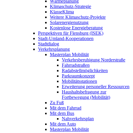
Wärmeplanung
Klimaschutz-Strategie
KlasseKlima
Weitere Klimaschutz-Projekte
Solarenergienutzung
Kostenlose Energieberatung
Perspektiven für Flensburg (ISEK)
Stadt-Umland-Kooperationen
Stadtdialog
Verkehrsplanung
Masterplan Mobilität
Verkehrsberuhigung Norderstraße
Fahrradstraßen
Radabstellmöglichkeiten
Parkraumkonzept
Mobilitätsstationen
Erweiterung personeller Ressourcen
Haushaltsbefragung zur
Fortbewegung (Mobilität)
Zu Fuß
Mit dem Fahrrad
Mit dem Bus
Nahverkehrsplan
Mit dem Auto
Masterplan Mobilität