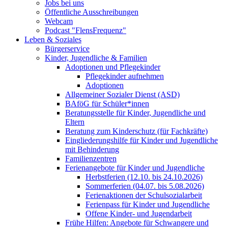
Jobs bei uns
Öffentliche Ausschreibungen
Webcam
Podcast "FlensFrequenz"
Leben & Soziales
Bürgerservice
Kinder, Jugendliche & Familien
Adoptionen und Pflegekinder
Pflegekinder aufnehmen
Adoptionen
Allgemeiner Sozialer Dienst (ASD)
BAföG für Schüler*innen
Beratungsstelle für Kinder, Jugendliche und
Eltern
Beratung zum Kinderschutz (für Fachkräfte)
Eingliederungshilfe für Kinder und Jugendliche
mit Behinderung
Familienzentren
Ferienangebote für Kinder und Jugendliche
Herbstferien (12.10. bis 24.10.2026)
Sommerferien (04.07. bis 5.08.2026)
Ferienaktionen der Schulsozialarbeit
Ferienpass für Kinder und Jugendliche
Offene Kinder- und Jugendarbeit
Frühe Hilfen: Angebote für Schwangere und