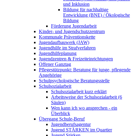
und Inklusion
Bildung für nachhaltige
Entwicklung (BNE) / Ökologische
Bildung
Förderung Jugendarbeit
Kinder- und Jugendschutzzentrum
Kommunale Präventionskette
Jugendaufbauwerk (JAW)
Jugendhilfe im Strafverfahren
Jugendhilfeplanung
Jugendzentren & Freizeiteinrichtungen
Offener Ganztag
Pflegestützpunkt: Beratung für junge, pflegende
Angehörige
Schulpsychologische Beratungsstelle
Schulsozialarbeit
Schulsozialarbeit kurz erklärt
Arbeitsweise der Schulsozialarbeit (6
Säulen)
Wen kann ich wo ansprechen - ein
Überblick
Übergang Schule-Beruf
Jugendberufsagentur
Jugend STÄRKEN im Quartier
Jugend Stärken