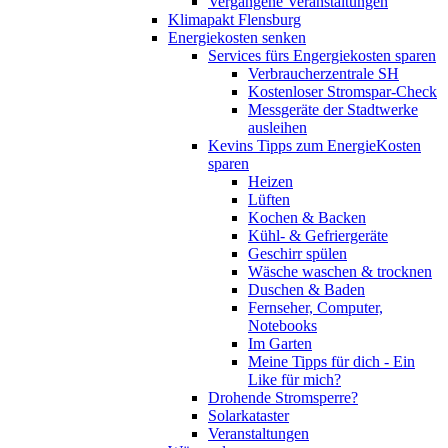
Vergangene Veranstaltungen
Klimapakt Flensburg
Energiekosten senken
Services fürs Engergiekosten sparen
Verbraucherzentrale SH
Kostenloser Stromspar-Check
Messgeräte der Stadtwerke
ausleihen
Kevins Tipps zum EnergieKosten
sparen
Heizen
Lüften
Kochen & Backen
Kühl- & Gefriergeräte
Geschirr spülen
Wäsche waschen & trocknen
Duschen & Baden
Fernseher, Computer,
Notebooks
Im Garten
Meine Tipps für dich - Ein
Like für mich?
Drohende Stromsperre?
Solarkataster
Veranstaltungen