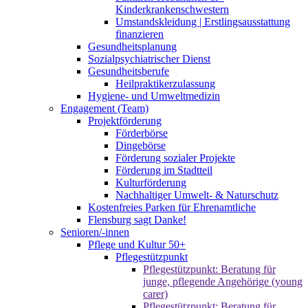
Kinderkrankenschwestern
Umstandskleidung | Erstlingsausstattung
finanzieren
Gesundheitsplanung
Sozialpsychiatrischer Dienst
Gesundheitsberufe
Heilpraktikerzulassung
Hygiene- und Umweltmedizin
Engagement (Team)
Projektförderung
Förderbörse
Dingebörse
Förderung sozialer Projekte
Förderung im Stadtteil
Kulturförderung
Nachhaltiger Umwelt- & Naturschutz
Kostenfreies Parken für Ehrenamtliche
Flensburg sagt Danke!
Senioren/-innen
Pflege und Kultur 50+
Pflegestützpunkt
Pflegestützpunkt: Beratung für
junge, pflegende Angehörige (young
carer)
Pflegestützpunkt: Beratung für