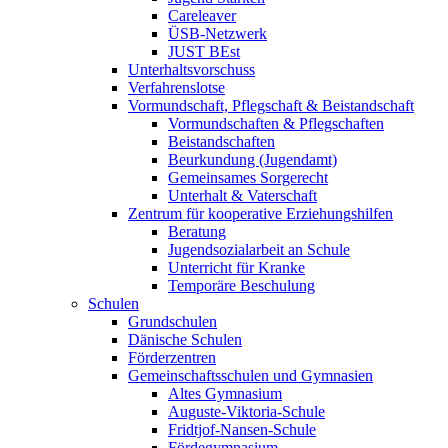
Careleaver
ÜSB-Netzwerk
JUST BEst
Unterhaltsvorschuss
Verfahrenslotse
Vormundschaft, Pflegschaft & Beistandschaft
Vormundschaften & Pflegschaften
Beistandschaften
Beurkundung (Jugendamt)
Gemeinsames Sorgerecht
Unterhalt & Vaterschaft
Zentrum für kooperative Erziehungshilfen
Beratung
Jugendsozialarbeit an Schule
Unterricht für Kranke
Temporäre Beschulung
Schulen
Grundschulen
Dänische Schulen
Förderzentren
Gemeinschaftsschulen und Gymnasien
Altes Gymnasium
Auguste-Viktoria-Schule
Fridtjof-Nansen-Schule
Fördegymnasium