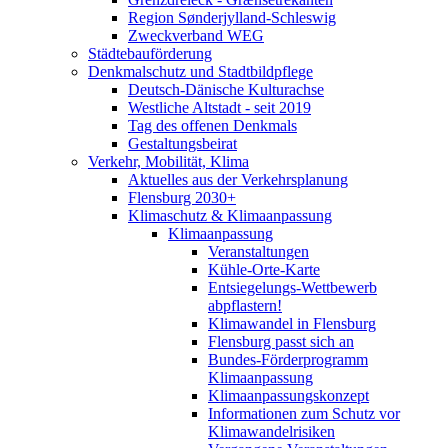
Region Sønderjylland-Schleswig
Zweckverband WEG
Städtebauförderung
Denkmalschutz und Stadtbildpflege
Deutsch-Dänische Kulturachse
Westliche Altstadt - seit 2019
Tag des offenen Denkmals
Gestaltungsbeirat
Verkehr, Mobilität, Klima
Aktuelles aus der Verkehrsplanung
Flensburg 2030+
Klimaschutz & Klimaanpassung
Klimaanpassung
Veranstaltungen
Kühle-Orte-Karte
Entsiegelungs-Wettbewerb
abpflastern!
Klimawandel in Flensburg
Flensburg passt sich an
Bundes-Förderprogramm
Klimaanpassung
Klimaanpassungskonzept
Informationen zum Schutz vor
Klimawandelrisiken