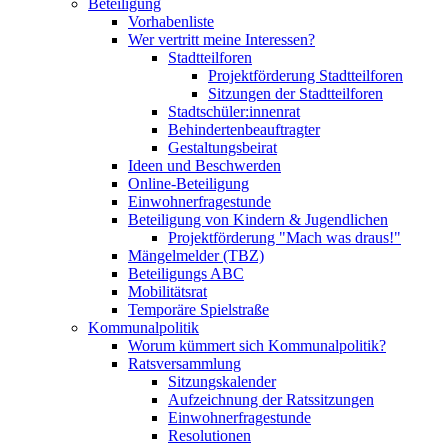
Beteiligung
Vorhabenliste
Wer vertritt meine Interessen?
Stadtteilforen
Projektförderung Stadtteilforen
Sitzungen der Stadtteilforen
Stadtschüler:innenrat
Behindertenbeauftragter
Gestaltungsbeirat
Ideen und Beschwerden
Online-Beteiligung
Einwohnerfragestunde
Beteiligung von Kindern & Jugendlichen
Projektförderung "Mach was draus!"
Mängelmelder (TBZ)
Beteiligungs ABC
Mobilitätsrat
Temporäre Spielstraße
Kommunalpolitik
Worum kümmert sich Kommunalpolitik?
Ratsversammlung
Sitzungskalender
Aufzeichnung der Ratssitzungen
Einwohnerfragestunde
Resolutionen