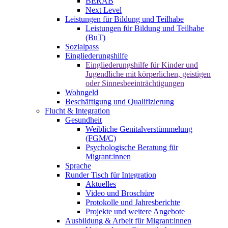
BERAB
Next Level
Leistungen für Bildung und Teilhabe
Leistungen für Bildung und Teilhabe
(BuT)
Sozialpass
Eingliederungshilfe
Eingliederungshilfe für Kinder und
Jugendliche mit körperlichen, geistigen
oder Sinnesbeeinträchtigungen
Wohngeld
Beschäftigung und Qualifizierung
Flucht & Integration
Gesundheit
Weibliche Genitalverstümmelung
(FGM/C)
Psychologische Beratung für
Migrant:innen
Sprache
Runder Tisch für Integration
Aktuelles
Video und Broschüre
Protokolle und Jahresberichte
Projekte und weitere Angebote
Ausbildung & Arbeit für Migrant:innen