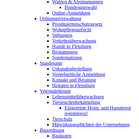
Wahlen & Abstimmungen
Bundestagswahl
Online-Anmeldung
Ordnungsverwaltung
Prostituiertenschutzgesetz
Wohnpflegeaufsicht
Stiftungen
Verkehrsüberwachung
Hunde in Flensburg
Bestattungen
Sondernutzung
Standesamt
Urkundenbestellung
Vorgeburtliche Anmeldung
Kontakt und Beratung
Heiraten in Flensburg
Veterinärdienste
Lebensmittelüberwachung
Tierseuchenbekämpfung
Eingereiste Heim- und Haustieren
registrieren!
Tierschutz
Mitwirkungspflichten der Unternehmen
Bauordnung
Baulasten