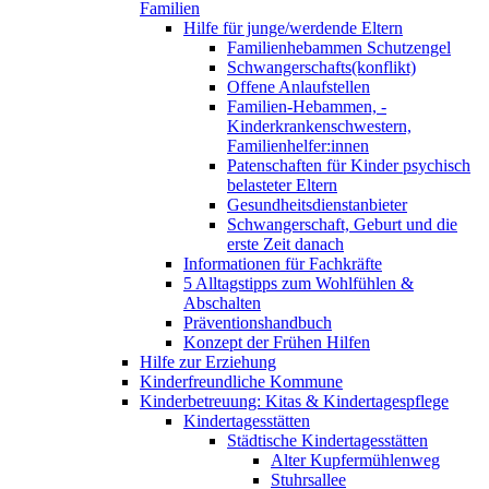
Familien
Hilfe für junge/werdende Eltern
Familienhebammen Schutzengel
Schwangerschafts(konflikt)
Offene Anlaufstellen
Familien-Hebammen, -
Kinderkrankenschwestern,
Familienhelfer:innen
Patenschaften für Kinder psychisch
belasteter Eltern
Gesundheitsdienstanbieter
Schwangerschaft, Geburt und die
erste Zeit danach
Informationen für Fachkräfte
5 Alltagstipps zum Wohlfühlen &
Abschalten
Präventionshandbuch
Konzept der Frühen Hilfen
Hilfe zur Erziehung
Kinderfreundliche Kommune
Kinderbetreuung: Kitas & Kindertagespflege
Kindertagesstätten
Städtische Kindertagesstätten
Alter Kupfermühlenweg
Stuhrsallee