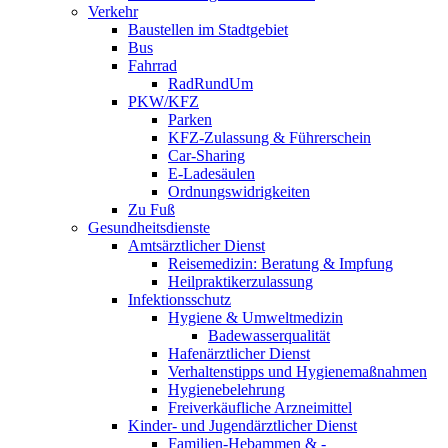
Verkehr
Baustellen im Stadtgebiet
Bus
Fahrrad
RadRundUm
PKW/KFZ
Parken
KFZ-Zulassung & Führerschein
Car-Sharing
E-Ladesäulen
Ordnungswidrigkeiten
Zu Fuß
Gesundheitsdienste
Amtsärztlicher Dienst
Reisemedizin: Beratung & Impfung
Heilpraktikerzulassung
Infektionsschutz
Hygiene & Umweltmedizin
Badewasserqualität
Hafenärztlicher Dienst
Verhaltenstipps und Hygienemaßnahmen
Hygienebelehrung
Freiverkäufliche Arzneimittel
Kinder- und Jugendärztlicher Dienst
Familien-Hebammen & -