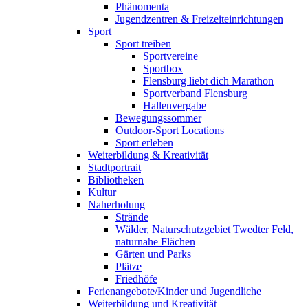
Phänomenta
Jugendzentren & Freizeiteinrichtungen
Sport
Sport treiben
Sportvereine
Sportbox
Flensburg liebt dich Marathon
Sportverband Flensburg
Hallenvergabe
Bewegungssommer
Outdoor-Sport Locations
Sport erleben
Weiterbildung & Kreativität
Stadtportrait
Bibliotheken
Kultur
Naherholung
Strände
Wälder, Naturschutzgebiet Twedter Feld,
naturnahe Flächen
Gärten und Parks
Plätze
Friedhöfe
Ferienangebote/Kinder und Jugendliche
Weiterbildung und Kreativität