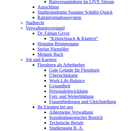
Ratsversammlung im LIVE Stream
Ausschüsse
Stadtpräsidentin Susanne Schäfer-Quäck
Ratsinformationssystem
Stadtrecht
Verwaltungsvorstand
Dr. Fabian Geyer
"Klönschnack & Klartext"
Henning Brüggemann
Stefan Niemöller
Melanie Bach
Job und Karriere
Flensburg als Arbeitgeber
Gute Gründe für Flensburg
Übersichtskarte
Work-Life-Balance
Gesundheit
Personalentwicklung
Fort- und Weiterbildung
Frauenförderung und Gleichstellung
Ihr Einstieg bei uns
Allgemeine Verwaltung
Sozialpädagogischer Bereich
Technische Berufe
Studiengang B. A.