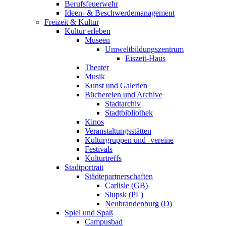
Berufsfeuerwehr
Ideen- & Beschwerdemanagement
Freizeit & Kultur
Kultur erleben
Museen
Umweltbildungszentrum
Eiszeit-Haus
Theater
Musik
Kunst und Galerien
Büchereien und Archive
Stadtarchiv
Stadtbibliothek
Kinos
Veranstaltungsstätten
Kulturgruppen und -vereine
Festivals
Kulturtreffs
Stadtportrait
Städtepartnerschaften
Carlisle (GB)
Slupsk (PL)
Neubrandenburg (D)
Spiel und Spaß
Campusbad