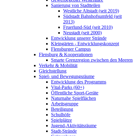
Sanierung von Stadtteilen
Westliche Altstadt (seit 2019)
Südstadt Bahnhofsumfeld (seit
2013)
Fruerlund-Süd (seit 2010)
Neustadt (seit 2000)
Entwicklung unserer Strände
Kleingärten - Entwicklungskonzept
Flensburger Campus
Flensburg & Kooperationen
Smarte Grenzregion zwischen den Meeren
Verkehr & Mobilität
Gleichstellung
Spiel- und Bewegungsräume
Entwicklung des Programms
Vital-Parks (60+)
Öffentliche Sport-Geräte
Naturnahe Spielflächen
Arbeitsgruppe
Beteiligung
Schulhöfe
Spielplätze
Jugend-Aktivitätsräume
Stadt-Strände