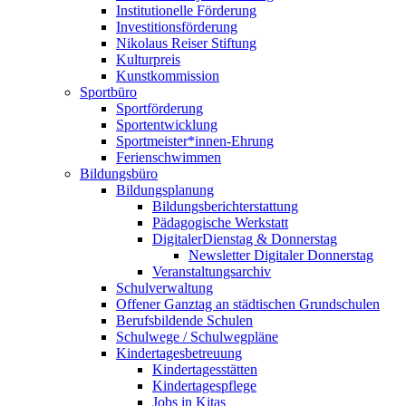
Institutionelle Förderung
Investitionsförderung
Nikolaus Reiser Stiftung
Kulturpreis
Kunstkommission
Sportbüro
Sportförderung
Sportentwicklung
Sportmeister*innen-Ehrung
Ferienschwimmen
Bildungsbüro
Bildungsplanung
Bildungsberichterstattung
Pädagogische Werkstatt
DigitalerDienstag & Donnerstag
Newsletter Digitaler Donnerstag
Veranstaltungsarchiv
Schulverwaltung
Offener Ganztag an städtischen Grundschulen
Berufsbildende Schulen
Schulwege / Schulwegpläne
Kindertagesbetreuung
Kindertagesstätten
Kindertagespflege
Jobs in Kitas