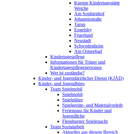
Kneipp Kindertagestätte
Weiche
Am Sophienhof
Johannisstraße
Tarup
Engelsby
Fruerlund
Neustadt
Schwedenheim
Am Ostseebad
Kindertagespflege
Informationen für Träger und
Kindertagespflegepersonen
Wer ist zuständig?
Kinder- und Jugendärztlicher Dienst (KJÄD)
Kinder- und Jugendbüro
Team Spielmobil
Spielmobil
Spielplätze
Spielgeräte- und Materialverleih
Ferienpass für Kinder und
Jugendliche
Flensburger Spielenacht
Team Sozialarbeit
Aktuelles aus diesem Bereich