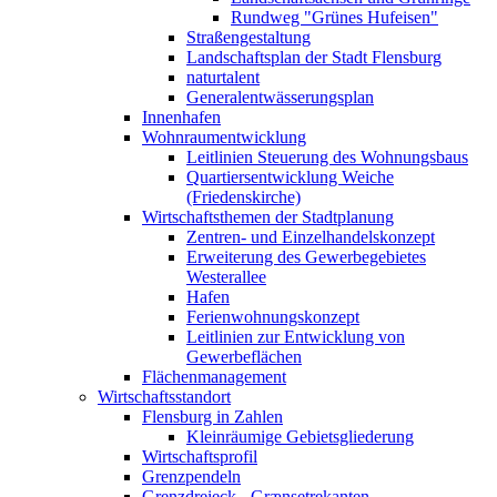
Rundweg "Grünes Hufeisen"
Straßengestaltung
Landschaftsplan der Stadt Flensburg
naturtalent
Generalentwässerungsplan
Innenhafen
Wohnraumentwicklung
Leitlinien Steuerung des Wohnungsbaus
Quartiersentwicklung Weiche
(Friedenskirche)
Wirtschaftsthemen der Stadtplanung
Zentren- und Einzelhandelskonzept
Erweiterung des Gewerbegebietes
Westerallee
Hafen
Ferienwohnungskonzept
Leitlinien zur Entwicklung von
Gewerbeflächen
Flächenmanagement
Wirtschaftsstandort
Flensburg in Zahlen
Kleinräumige Gebietsgliederung
Wirtschaftsprofil
Grenzpendeln
Grenzdreieck - Grænsetrekanten