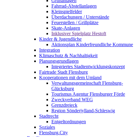
Grünanlagen
Fahrrad-Abstellanlagen
Kleinspielfelder
Überdachungen / Unterstände
Feuerstellen / Grillplätze
Skate-Anlagen
Inklusiver Spielplatz Hestoft
Kinder & Jugendliche
Aktionsplan Kinderfreundliche Kommune
Integration
Klimaschutz & Nachhaltigkeit
Planungsgrundlagen
Integriertes Stadtentwicklungskonzept
Fairtrade Stadt Flensburg
Kooperationen mit dem Umland
Verwaltungsgemeinschaft Flensburg-
Glücksburg
Tourismus Agentur Flensburger Förde
Zweckverband WEG
Grenzdreieck
Region Sönderjylland-Schleswig
Stadtrecht
Entgeltordnungen
Soziales
Flensburg.City