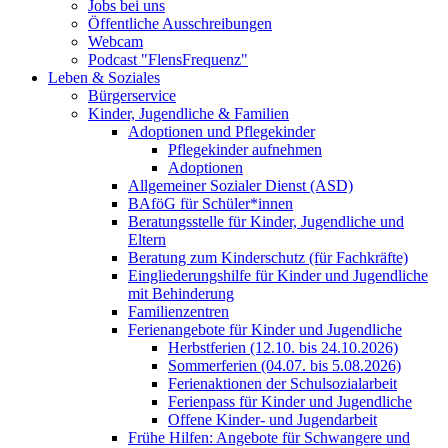
Jobs bei uns
Öffentliche Ausschreibungen
Webcam
Podcast "FlensFrequenz"
Leben & Soziales
Bürgerservice
Kinder, Jugendliche & Familien
Adoptionen und Pflegekinder
Pflegekinder aufnehmen
Adoptionen
Allgemeiner Sozialer Dienst (ASD)
BAföG für Schüler*innen
Beratungsstelle für Kinder, Jugendliche und
Eltern
Beratung zum Kinderschutz (für Fachkräfte)
Eingliederungshilfe für Kinder und Jugendliche
mit Behinderung
Familienzentren
Ferienangebote für Kinder und Jugendliche
Herbstferien (12.10. bis 24.10.2026)
Sommerferien (04.07. bis 5.08.2026)
Ferienaktionen der Schulsozialarbeit
Ferienpass für Kinder und Jugendliche
Offene Kinder- und Jugendarbeit
Frühe Hilfen: Angebote für Schwangere und