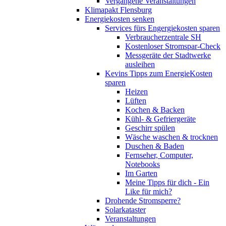
Vergangene Veranstaltungen
Klimapakt Flensburg
Energiekosten senken
Services fürs Engergiekosten sparen
Verbraucherzentrale SH
Kostenloser Stromspar-Check
Messgeräte der Stadtwerke
ausleihen
Kevins Tipps zum EnergieKosten
sparen
Heizen
Lüften
Kochen & Backen
Kühl- & Gefriergeräte
Geschirr spülen
Wäsche waschen & trocknen
Duschen & Baden
Fernseher, Computer,
Notebooks
Im Garten
Meine Tipps für dich - Ein
Like für mich?
Drohende Stromsperre?
Solarkataster
Veranstaltungen