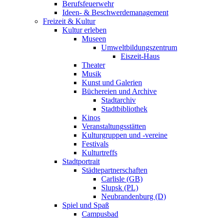
Berufsfeuerwehr
Ideen- & Beschwerdemanagement
Freizeit & Kultur
Kultur erleben
Museen
Umweltbildungszentrum
Eiszeit-Haus
Theater
Musik
Kunst und Galerien
Büchereien und Archive
Stadtarchiv
Stadtbibliothek
Kinos
Veranstaltungsstätten
Kulturgruppen und -vereine
Festivals
Kulturtreffs
Stadtportrait
Städtepartnerschaften
Carlisle (GB)
Slupsk (PL)
Neubrandenburg (D)
Spiel und Spaß
Campusbad