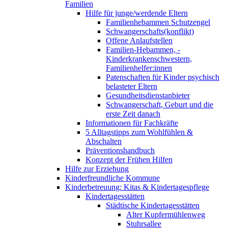
Familien
Hilfe für junge/werdende Eltern
Familienhebammen Schutzengel
Schwangerschafts(konflikt)
Offene Anlaufstellen
Familien-Hebammen, -
Kinderkrankenschwestern,
Familienhelfer:innen
Patenschaften für Kinder psychisch
belasteter Eltern
Gesundheitsdienstanbieter
Schwangerschaft, Geburt und die
erste Zeit danach
Informationen für Fachkräfte
5 Alltagstipps zum Wohlfühlen &
Abschalten
Präventionshandbuch
Konzept der Frühen Hilfen
Hilfe zur Erziehung
Kinderfreundliche Kommune
Kinderbetreuung: Kitas & Kindertagespflege
Kindertagesstätten
Städtische Kindertagesstätten
Alter Kupfermühlenweg
Stuhrsallee