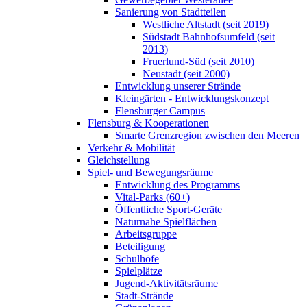
Sanierung von Stadtteilen
Westliche Altstadt (seit 2019)
Südstadt Bahnhofsumfeld (seit
2013)
Fruerlund-Süd (seit 2010)
Neustadt (seit 2000)
Entwicklung unserer Strände
Kleingärten - Entwicklungskonzept
Flensburger Campus
Flensburg & Kooperationen
Smarte Grenzregion zwischen den Meeren
Verkehr & Mobilität
Gleichstellung
Spiel- und Bewegungsräume
Entwicklung des Programms
Vital-Parks (60+)
Öffentliche Sport-Geräte
Naturnahe Spielflächen
Arbeitsgruppe
Beteiligung
Schulhöfe
Spielplätze
Jugend-Aktivitätsräume
Stadt-Strände