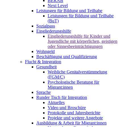
BERAB
Next Level
Leistungen für Bildung und Teilhabe
Leistungen für Bildung und Teilhabe
(BuT)
Sozialpass
Eingliederungshilfe
Eingliederungshilfe für Kinder und
Jugendliche mit körperlichen, geistigen
oder Sinnesbeeinträchtigungen
Wohngeld
Beschäftigung und Qualifizierung
Flucht & Integration
Gesundheit
Weibliche Genitalverstümmelung
(FGM/C)
Psychologische Beratung für
Migrant:innen
Sprache
Runder Tisch für Integration
Aktuelles
Video und Broschüre
Protokolle und Jahresberichte
Projekte und weitere Angebote
Ausbildung & Arbeit für Migrant:innen