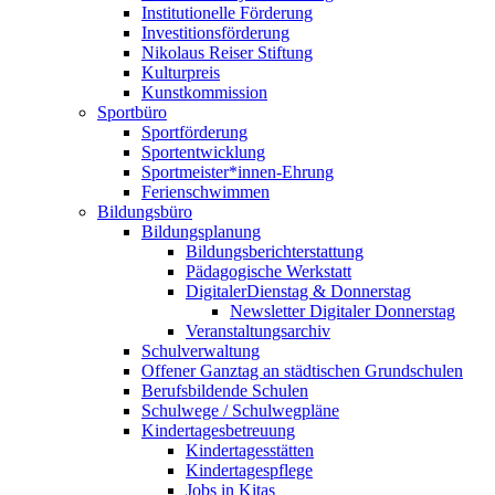
Institutionelle Förderung
Investitionsförderung
Nikolaus Reiser Stiftung
Kulturpreis
Kunstkommission
Sportbüro
Sportförderung
Sportentwicklung
Sportmeister*innen-Ehrung
Ferienschwimmen
Bildungsbüro
Bildungsplanung
Bildungsberichterstattung
Pädagogische Werkstatt
DigitalerDienstag & Donnerstag
Newsletter Digitaler Donnerstag
Veranstaltungsarchiv
Schulverwaltung
Offener Ganztag an städtischen Grundschulen
Berufsbildende Schulen
Schulwege / Schulwegpläne
Kindertagesbetreuung
Kindertagesstätten
Kindertagespflege
Jobs in Kitas