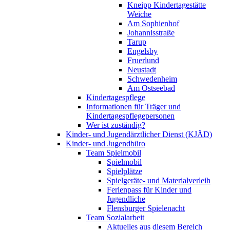
Kneipp Kindertagestätte
Weiche
Am Sophienhof
Johannisstraße
Tarup
Engelsby
Fruerlund
Neustadt
Schwedenheim
Am Ostseebad
Kindertagespflege
Informationen für Träger und
Kindertagespflegepersonen
Wer ist zuständig?
Kinder- und Jugendärztlicher Dienst (KJÄD)
Kinder- und Jugendbüro
Team Spielmobil
Spielmobil
Spielplätze
Spielgeräte- und Materialverleih
Ferienpass für Kinder und
Jugendliche
Flensburger Spielenacht
Team Sozialarbeit
Aktuelles aus diesem Bereich