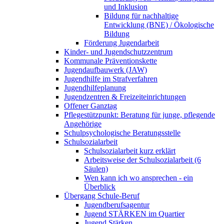
und Inklusion
Bildung für nachhaltige
Entwicklung (BNE) / Ökologische
Bildung
Förderung Jugendarbeit
Kinder- und Jugendschutzzentrum
Kommunale Präventionskette
Jugendaufbauwerk (JAW)
Jugendhilfe im Strafverfahren
Jugendhilfeplanung
Jugendzentren & Freizeiteinrichtungen
Offener Ganztag
Pflegestützpunkt: Beratung für junge, pflegende
Angehörige
Schulpsychologische Beratungsstelle
Schulsozialarbeit
Schulsozialarbeit kurz erklärt
Arbeitsweise der Schulsozialarbeit (6
Säulen)
Wen kann ich wo ansprechen - ein
Überblick
Übergang Schule-Beruf
Jugendberufsagentur
Jugend STÄRKEN im Quartier
Jugend Stärken