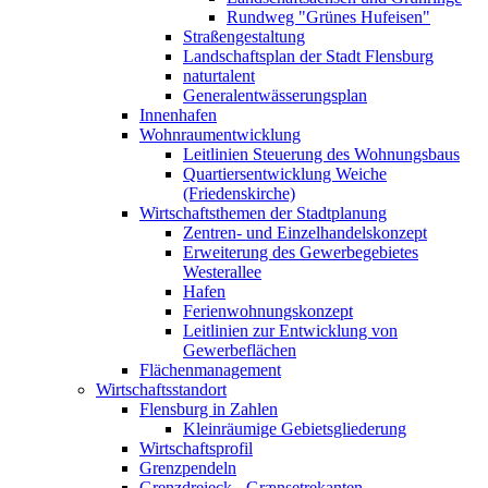
Rundweg "Grünes Hufeisen"
Straßengestaltung
Landschaftsplan der Stadt Flensburg
naturtalent
Generalentwässerungsplan
Innenhafen
Wohnraumentwicklung
Leitlinien Steuerung des Wohnungsbaus
Quartiersentwicklung Weiche
(Friedenskirche)
Wirtschaftsthemen der Stadtplanung
Zentren- und Einzelhandelskonzept
Erweiterung des Gewerbegebietes
Westerallee
Hafen
Ferienwohnungskonzept
Leitlinien zur Entwicklung von
Gewerbeflächen
Flächenmanagement
Wirtschaftsstandort
Flensburg in Zahlen
Kleinräumige Gebietsgliederung
Wirtschaftsprofil
Grenzpendeln
Grenzdreieck - Grænsetrekanten