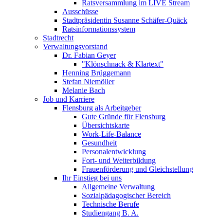
Ratsversammlung im LIVE Stream
Ausschüsse
Stadtpräsidentin Susanne Schäfer-Quäck
Ratsinformationssystem
Stadtrecht
Verwaltungsvorstand
Dr. Fabian Geyer
"Klönschnack & Klartext"
Henning Brüggemann
Stefan Niemöller
Melanie Bach
Job und Karriere
Flensburg als Arbeitgeber
Gute Gründe für Flensburg
Übersichtskarte
Work-Life-Balance
Gesundheit
Personalentwicklung
Fort- und Weiterbildung
Frauenförderung und Gleichstellung
Ihr Einstieg bei uns
Allgemeine Verwaltung
Sozialpädagogischer Bereich
Technische Berufe
Studiengang B. A.