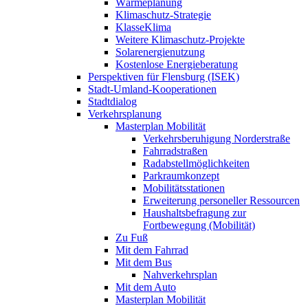
Wärmeplanung
Klimaschutz-Strategie
KlasseKlima
Weitere Klimaschutz-Projekte
Solarenergienutzung
Kostenlose Energieberatung
Perspektiven für Flensburg (ISEK)
Stadt-Umland-Kooperationen
Stadtdialog
Verkehrsplanung
Masterplan Mobilität
Verkehrsberuhigung Norderstraße
Fahrradstraßen
Radabstellmöglichkeiten
Parkraumkonzept
Mobilitätsstationen
Erweiterung personeller Ressourcen
Haushaltsbefragung zur
Fortbewegung (Mobilität)
Zu Fuß
Mit dem Fahrrad
Mit dem Bus
Nahverkehrsplan
Mit dem Auto
Masterplan Mobilität