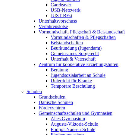
Careleaver
ÜSB-Netzwerk
JUST BEst
Unterhaltsvorschuss
Verfahrenslotse
Vormundschaft, Pflegschaft & Beistandschaft
Vormundschaften & Pflegschaften
Beistandschaften
Beurkundung (Jugendamt)
Gemeinsames Sorgerecht
Unterhalt & Vaterschaft
Zentrum für kooperative Erziehungshilfen
Beratung
Jugendsozialarbeit an Schule
Unterricht für Kranke
Temporäre Beschulung
Schulen
Grundschulen
Dänische Schulen
Förderzentren
Gemeinschaftsschulen und Gymnasien
Altes Gymnasium
Auguste-Viktoria-Schule
Fridtjof-Nansen-Schule
Fördegymnasium