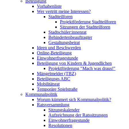
Beteiligung
Vorhabenliste
Wer vertritt meine Interessen?
Stadtteilforen
Projektförderung Stadtteilforen
Sitzungen der Stadtteilforen
Stadtschüler:innenrat
Behindertenbeauftragter
Gestaltungsbeirat
Ideen und Beschwerden
Online-Beteiligung
Einwohnerfragestunde
Beteiligung von Kindern & Jugendlichen
Projektförderung "Mach was draus!"
Mängelmelder (TBZ)
Beteiligungs ABC
Mobilitätsrat
Temporäre Spielstraße
Kommunalpolitik
Worum kümmert sich Kommunalpolitik?
Ratsversammlung
Sitzungskalender
Aufzeichnung der Ratssitzungen
Einwohnerfragestunde
Resolutionen