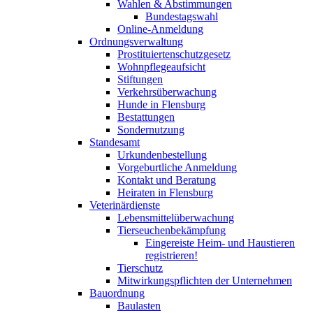
Wahlen & Abstimmungen
Bundestagswahl
Online-Anmeldung
Ordnungsverwaltung
Prostituiertenschutzgesetz
Wohnpflegeaufsicht
Stiftungen
Verkehrsüberwachung
Hunde in Flensburg
Bestattungen
Sondernutzung
Standesamt
Urkundenbestellung
Vorgeburtliche Anmeldung
Kontakt und Beratung
Heiraten in Flensburg
Veterinärdienste
Lebensmittelüberwachung
Tierseuchenbekämpfung
Eingereiste Heim- und Haustieren
registrieren!
Tierschutz
Mitwirkungspflichten der Unternehmen
Bauordnung
Baulasten