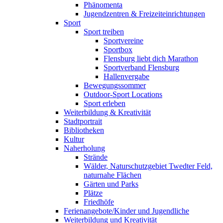
Phänomenta
Jugendzentren & Freizeiteinrichtungen
Sport
Sport treiben
Sportvereine
Sportbox
Flensburg liebt dich Marathon
Sportverband Flensburg
Hallenvergabe
Bewegungssommer
Outdoor-Sport Locations
Sport erleben
Weiterbildung & Kreativität
Stadtportrait
Bibliotheken
Kultur
Naherholung
Strände
Wälder, Naturschutzgebiet Twedter Feld,
naturnahe Flächen
Gärten und Parks
Plätze
Friedhöfe
Ferienangebote/Kinder und Jugendliche
Weiterbildung und Kreativität