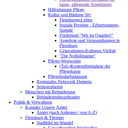
junge, pflegende Angehörige
Hilfeplanung Pflege
Kultur und Bildung 50+
FlensburgerLeben
Soziale Projekte - Erbsensuppen-
Spende
Fördertopf "Wir im Quartier!"
Angebote und Veranstaltungen in
Flensburg
Generationen-Kulturen-Vielfalt
"Die Notfallmappe"
Pflege-Wegweiser
(Teil-)Kostenübernahme der
Pflegekasse
Pflegebedarfsplanung
Regionales Netzwerk Demenz
Seniorenbeirat
Menschen mit Behinderung
Behindertenbeauftragter
Politik & Verwaltung
Kontakt: Unsere Ämter
Ämter (nach Anliegen / von A-Z)
Flensburg & Themen
Stadtbild im Wandel
Gewerbegebiet Westerallee