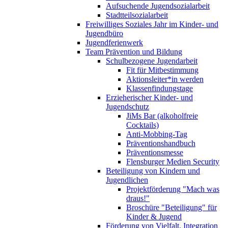
Aufsuchende Jugendsozialarbeit
Stadtteilsozialarbeit
Freiwilliges Soziales Jahr im Kinder- und
Jugendbüro
Jugendferienwerk
Team Prävention und Bildung
Schulbezogene Jugendarbeit
Fit für Mitbestimmung
Aktionsleiter*in werden
Klassenfindungstage
Erzieherischer Kinder- und
Jugendschutz
JiMs Bar (alkoholfreie
Cocktails)
Anti-Mobbing-Tag
Präventionshandbuch
Präventionsmesse
Flensburger Medien Security
Beteiligung von Kindern und
Jugendlichen
Projektförderung "Mach was
draus!"
Broschüre "Beteiligung" für
Kinder & Jugend
Förderung von Vielfalt, Integration