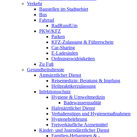
Verkehr
Baustellen im Stadtgebiet
Bus
Fahrrad
RadRundUm
PKW/KFZ
Parken
KFZ-Zulassung & Führerschein
Car-Sharing
E-Ladesäulen
Ordnungswidrigkeiten
Zu Fuß
Gesundheitsdienste
Amtsärztlicher Dienst
Reisemedizin: Beratung & Impfung
Heilpraktikerzulassung
Infektionsschutz
Hygiene & Umweltmedizin
Badewasserqualität
Hafenärztlicher Dienst
Verhaltenstipps und Hygienemaßnahmen
Hygienebelehrung
Freiverkäufliche Arzneimittel
Kinder- und Jugendärztlicher Dienst
Familien-Hebammen & -