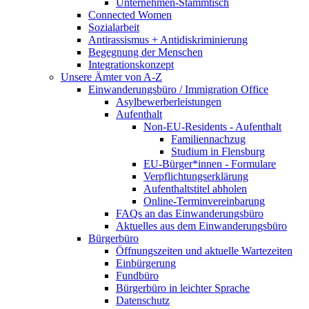
Unternehmen-Stammtisch
Connected Women
Sozialarbeit
Antirassismus + Antidiskriminierung
Begegnung der Menschen
Integrationskonzept
Unsere Ämter von A-Z
Einwanderungsbüro / Immigration Office
Asylbewerberleistungen
Aufenthalt
Non-EU-Residents - Aufenthalt
Familiennachzug
Studium in Flensburg
EU-Bürger*innen - Formulare
Verpflichtungserklärung
Aufenthaltstitel abholen
Online-Terminvereinbarung
FAQs an das Einwanderungsbüro
Aktuelles aus dem Einwanderungsbüro
Bürgerbüro
Öffnungszeiten und aktuelle Wartezeiten
Einbürgerung
Fundbüro
Bürgerbüro in leichter Sprache
Datenschutz