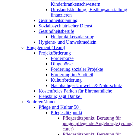
Kinderkrankenschwestern
Umstandskleidung | Erstlingsausstattung
finanzieren
Gesundheitsplanung
Sozialpsychiatrischer Dienst
Gesundheitsberufe
Heilpraktikerzulassung
Hygiene- und Umweltmedizin
Engagement (Team)
Projektförderung
Förderbörse
Dingebörse
Förderung sozialer Projekte
Förderung im Stadtteil
Kulturförderung
Nachhaltiger Umwelt- & Naturschutz
Kostenfreies Parken für Ehrenamtliche
Flensburg sagt Danke!
Senioren/-innen
Pflege und Kultur 50+
Pflegestützpunkt
Pflegestützpunkt: Beratung für
junge, pflegende Angehörige (young
carer)
Pflegestützpunkt: Beratung für