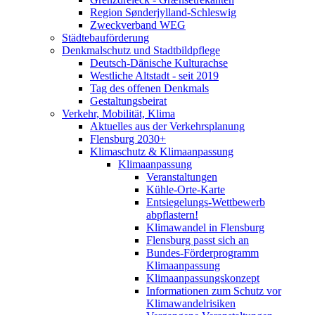
Region Sønderjylland-Schleswig
Zweckverband WEG
Städtebauförderung
Denkmalschutz und Stadtbildpflege
Deutsch-Dänische Kulturachse
Westliche Altstadt - seit 2019
Tag des offenen Denkmals
Gestaltungsbeirat
Verkehr, Mobilität, Klima
Aktuelles aus der Verkehrsplanung
Flensburg 2030+
Klimaschutz & Klimaanpassung
Klimaanpassung
Veranstaltungen
Kühle-Orte-Karte
Entsiegelungs-Wettbewerb
abpflastern!
Klimawandel in Flensburg
Flensburg passt sich an
Bundes-Förderprogramm
Klimaanpassung
Klimaanpassungskonzept
Informationen zum Schutz vor
Klimawandelrisiken