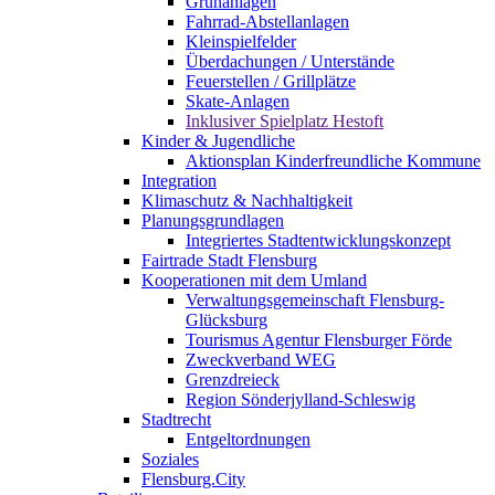
Grünanlagen
Fahrrad-Abstellanlagen
Kleinspielfelder
Überdachungen / Unterstände
Feuerstellen / Grillplätze
Skate-Anlagen
Inklusiver Spielplatz Hestoft
Kinder & Jugendliche
Aktionsplan Kinderfreundliche Kommune
Integration
Klimaschutz & Nachhaltigkeit
Planungsgrundlagen
Integriertes Stadtentwicklungskonzept
Fairtrade Stadt Flensburg
Kooperationen mit dem Umland
Verwaltungsgemeinschaft Flensburg-
Glücksburg
Tourismus Agentur Flensburger Förde
Zweckverband WEG
Grenzdreieck
Region Sönderjylland-Schleswig
Stadtrecht
Entgeltordnungen
Soziales
Flensburg.City