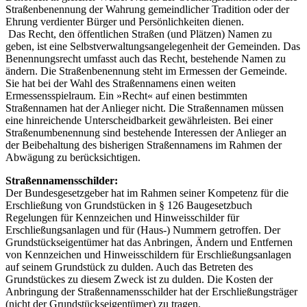
Straßenbenennung der Wahrung gemeindlicher Tradition oder der
Ehrung verdienter Bürger und Persönlichkeiten dienen.
Das Recht, den öffentlichen Straßen (und Plätzen) Namen zu
geben, ist eine Selbstverwaltungsangelegenheit der Gemeinden. Das
Benennungsrecht umfasst auch das Recht, bestehende Namen zu
ändern. Die Straßenbenennung steht im Ermessen der Gemeinde.
Sie hat bei der Wahl des Straßennamens einen weiten
Ermessensspielraum. Ein »Recht« auf einen bestimmten
Straßennamen hat der Anlieger nicht. Die Straßennamen müssen
eine hinreichende Unterscheidbarkeit gewährleisten. Bei einer
Straßenumbenennung sind bestehende Interessen der Anlieger an
der Beibehaltung des bisherigen Straßennamens im Rahmen der
Abwägung zu berücksichtigen.
Straßennamensschilder:
Der Bundesgesetzgeber hat im Rahmen seiner Kompetenz für die
Erschließung von Grundstücken in § 126 Baugesetzbuch
Regelungen für Kennzeichen und Hinweisschilder für
Erschließungsanlagen und für (Haus-) Nummern getroffen. Der
Grundstückseigentümer hat das Anbringen, Ändern und Entfernen
von Kennzeichen und Hinweisschildern für Erschließungsanlagen
auf seinem Grundstück zu dulden. Auch das Betreten des
Grundstückes zu diesem Zweck ist zu dulden. Die Kosten der
Anbringung der Straßennamensschilder hat der Erschließungsträger
(nicht der Grundstückseigentümer) zu tragen.