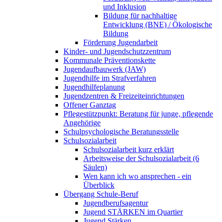
und Inklusion
Bildung für nachhaltige
Entwicklung (BNE) / Ökologische
Bildung
Förderung Jugendarbeit
Kinder- und Jugendschutzzentrum
Kommunale Präventionskette
Jugendaufbauwerk (JAW)
Jugendhilfe im Strafverfahren
Jugendhilfeplanung
Jugendzentren & Freizeiteinrichtungen
Offener Ganztag
Pflegestützpunkt: Beratung für junge, pflegende
Angehörige
Schulpsychologische Beratungsstelle
Schulsozialarbeit
Schulsozialarbeit kurz erklärt
Arbeitsweise der Schulsozialarbeit (6
Säulen)
Wen kann ich wo ansprechen - ein
Überblick
Übergang Schule-Beruf
Jugendberufsagentur
Jugend STÄRKEN im Quartier
Jugend Stärken