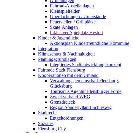
Grünanlagen
Fahrrad-Abstellanlagen
Kleinspielfelder
Überdachungen / Unterstände
Feuerstellen / Grillplätze
Skate-Anlagen
Inklusiver Spielplatz Hestoft
Kinder & Jugendliche
Aktionsplan Kinderfreundliche Kommune
Integration
Klimaschutz & Nachhaltigkeit
Planungsgrundlagen
Integriertes Stadtentwicklungskonzept
Fairtrade Stadt Flensburg
Kooperationen mit dem Umland
Verwaltungsgemeinschaft Flensburg-
Glücksburg
Tourismus Agentur Flensburger Förde
Zweckverband WEG
Grenzdreieck
Region Sönderjylland-Schleswig
Stadtrecht
Entgeltordnungen
Soziales
Flensburg.City