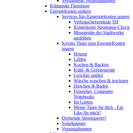
Vergangene Veranstaltungen
Klimapakt Flensburg
Energiekosten senken
Services fürs Engergiekosten sparen
Verbraucherzentrale SH
Kostenloser Stromspar-Check
Messgeräte der Stadtwerke
ausleihen
Kevins Tipps zum EnergieKosten
sparen
Heizen
Lüften
Kochen & Backen
Kühl- & Gefriergeräte
Geschirr spülen
Wäsche waschen & trocknen
Duschen & Baden
Fernseher, Computer,
Notebooks
Im Garten
Meine Tipps für dich - Ein
Like für mich?
Drohende Stromsperre?
Solarkataster
Veranstaltungen