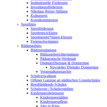
Institutionelle Förderung
Investitionsförderung
Nikolaus Reiser Stiftung
Kulturpreis
Kunstkommission
Sportbüro
Sportförderung
Sportentwicklung
Sportmeister*innen-Ehrung
Ferienschwimmen
Bildungsbüro
Bildungsplanung
Bildungsberichterstattung
Pädagogische Werkstatt
DigitalerDienstag & Donnerstag
Newsletter Digitaler Donnerstag
Veranstaltungsarchiv
Schulverwaltung
Offener Ganztag an städtischen Grundschulen
Berufsbildende Schulen
Schulwege / Schulwegpläne
Kindertagesbetreuung
Kindertagesstätten
Kindertagespflege
Jobs in Kitas