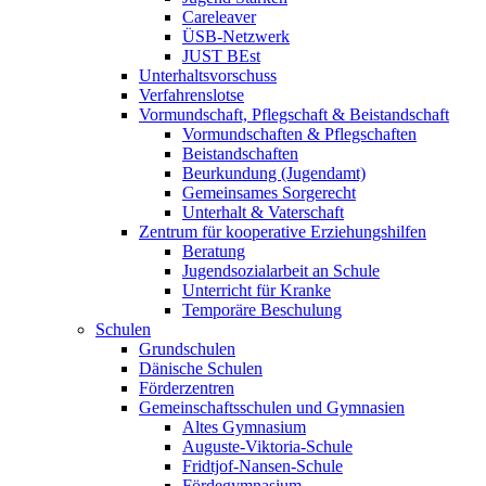
Careleaver
ÜSB-Netzwerk
JUST BEst
Unterhaltsvorschuss
Verfahrenslotse
Vormundschaft, Pflegschaft & Beistandschaft
Vormundschaften & Pflegschaften
Beistandschaften
Beurkundung (Jugendamt)
Gemeinsames Sorgerecht
Unterhalt & Vaterschaft
Zentrum für kooperative Erziehungshilfen
Beratung
Jugendsozialarbeit an Schule
Unterricht für Kranke
Temporäre Beschulung
Schulen
Grundschulen
Dänische Schulen
Förderzentren
Gemeinschaftsschulen und Gymnasien
Altes Gymnasium
Auguste-Viktoria-Schule
Fridtjof-Nansen-Schule
Fördegymnasium