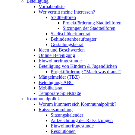
Beteiligung
Vorhabenliste
Wer vertritt meine Interessen?
Stadtteilforen
Projektförderung Stadtteilforen
Sitzungen der Stadtteilforen
Stadtschüler:innenrat
Behindertenbeauftragter
Gestaltungsbeirat
Ideen und Beschwerden
Online-Beteiligung
Einwohnerfragestunde
Beteiligung von Kindern & Jugendlichen
Projektförderung "Mach was draus!"
Mängelmelder (TBZ)
Beteiligungs ABC
Mobilitätsrat
Temporäre Spielstraße
Kommunalpolitik
Worum kümmert sich Kommunalpolitik?
Ratsversammlung
Sitzungskalender
Aufzeichnung der Ratssitzungen
Einwohnerfragestunde
Resolutionen