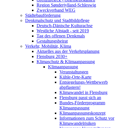
Region Sønderjylland-Schleswig
Zweckverband WEG
Städtebauförderung
Denkmalschutz und Stadtbildpflege
Deutsch-Dänische Kulturachse
Westliche Altstadt - seit 2019
Tag des offenen Denkmals
Gestaltungsbeirat
Verkehr, Mobilität, Klima
Aktuelles aus der Verkehrsplanung
Flensburg 2030+
Klimaschutz & Klimaanpassung
Klimaanpassung
Veranstaltungen
Kühle-Orte-Karte
Entsiegelungs-Wettbewerb
abpflastern!
Klimawandel in Flensburg
Flensburg passt sich an
Bundes-Förderprogramm
Klimaanpassung
Klimaanpassungskonzept
Informationen zum Schutz vor
Klimawandelrisiken