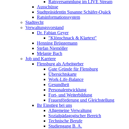
Ratsversammlung im LIVE Stream
Ausschüsse
Stadtpräsidentin Susanne Schäfer-Quäck
Ratsinformationssystem
Stadtrecht
Verwaltungsvorstand
Dr. Fabian Geyer
"Klönschnack & Klartext"
Henning Brüggemann
Stefan Niemöller
Melanie Bach
Job und Karriere
Flensburg als Arbeitgeber
Gute Gründe für Flensburg
Übersichtskarte
Work-Life-Balance
Gesundheit
Personalentwicklung
Fort- und Weiterbildung
Frauenförderung und Gleichstellung
Ihr Einstieg bei uns
Allgemeine Verwaltung
Sozialpädagogischer Bereich
Technische Berufe
Studiengang B. A.