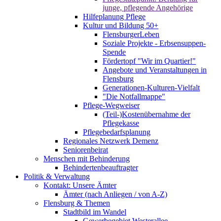
junge, pflegende Angehörige
Hilfeplanung Pflege
Kultur und Bildung 50+
FlensburgerLeben
Soziale Projekte - Erbsensuppen-
Spende
Fördertopf "Wir im Quartier!"
Angebote und Veranstaltungen in
Flensburg
Generationen-Kulturen-Vielfalt
"Die Notfallmappe"
Pflege-Wegweiser
(Teil-)Kostenübernahme der
Pflegekasse
Pflegebedarfsplanung
Regionales Netzwerk Demenz
Seniorenbeirat
Menschen mit Behinderung
Behindertenbeauftragter
Politik & Verwaltung
Kontakt: Unsere Ämter
Ämter (nach Anliegen / von A-Z)
Flensburg & Themen
Stadtbild im Wandel
Gewerbegebiet Westerallee