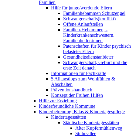
Familien
Hilfe für junge/werdende Eltern
Familienhebammen Schutzengel
Schwangerschafts(konflikt)
Offene Anlaufstellen
Familien-Hebammen, -
Kinderkrankenschwestern,
Familienhelfer:innen
Patenschaften für Kinder psychisch
belasteter Eltern
Gesundheitsdienstanbieter
Schwangerschaft, Geburt und die
erste Zeit danach
Informationen für Fachkräfte
5 Alltagstipps zum Wohlfühlen &
Abschalten
Präventionshandbuch
Konzept der Frühen Hilfen
Hilfe zur Erziehung
Kinderfreundliche Kommune
Kinderbetreuung: Kitas & Kindertagespflege
Kindertagesstätten
Städtische Kindertagesstätten
Alter Kupfermühlenweg
Stuhrsallee