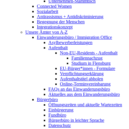
Unternehmen-Stammtisch
Connected Women
Sozialarbeit
Antirassismus + Antidiskriminierung
Begegnung der Menschen
Integrationskonzept
Unsere Ämter von A-Z
Einwanderungsbüro / Immigration Office
Asylbewerberleistungen
Aufenthalt
Non-EU-Residents - Aufenthalt
Familiennachzug
Studium in Flensburg
EU-Bürger*innen - Formulare
Verpflichtungserklärung
Aufenthaltstitel abholen
Online-Terminvereinbarung
FAQs an das Einwanderungsbüro
Aktuelles aus dem Einwanderungsbüro
Bürgerbüro
Öffnungszeiten und aktuelle Wartezeiten
Einbürgerung
Fundbüro
Bürgerbüro in leichter Sprache
Datenschutz