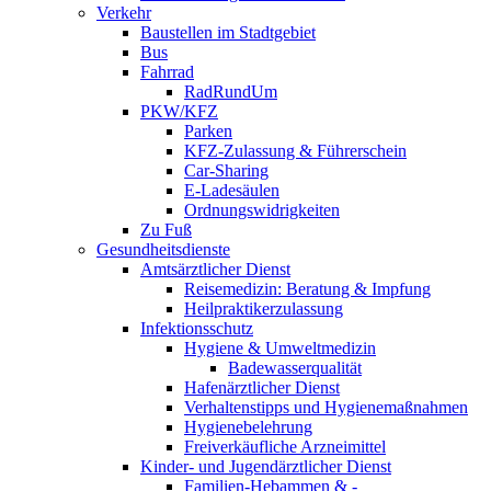
Verkehr
Baustellen im Stadtgebiet
Bus
Fahrrad
RadRundUm
PKW/KFZ
Parken
KFZ-Zulassung & Führerschein
Car-Sharing
E-Ladesäulen
Ordnungswidrigkeiten
Zu Fuß
Gesundheitsdienste
Amtsärztlicher Dienst
Reisemedizin: Beratung & Impfung
Heilpraktikerzulassung
Infektionsschutz
Hygiene & Umweltmedizin
Badewasserqualität
Hafenärztlicher Dienst
Verhaltenstipps und Hygienemaßnahmen
Hygienebelehrung
Freiverkäufliche Arzneimittel
Kinder- und Jugendärztlicher Dienst
Familien-Hebammen & -