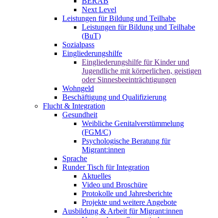
BERAB
Next Level
Leistungen für Bildung und Teilhabe
Leistungen für Bildung und Teilhabe
(BuT)
Sozialpass
Eingliederungshilfe
Eingliederungshilfe für Kinder und
Jugendliche mit körperlichen, geistigen
oder Sinnesbeeinträchtigungen
Wohngeld
Beschäftigung und Qualifizierung
Flucht & Integration
Gesundheit
Weibliche Genitalverstümmelung
(FGM/C)
Psychologische Beratung für
Migrant:innen
Sprache
Runder Tisch für Integration
Aktuelles
Video und Broschüre
Protokolle und Jahresberichte
Projekte und weitere Angebote
Ausbildung & Arbeit für Migrant:innen