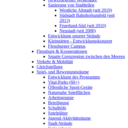
Sanierung von Stadtteilen
Westliche Altstadt (seit 2019)
Südstadt Bahnhofsumfeld (seit
2013)
Fruerlund-Süd (seit 2010)
Neustadt (seit 2000)
Entwicklung unserer Strände
Kleingärten - Entwicklungskonzept
Flensburger Campus
Flensburg & Kooperationen
Smarte Grenzregion zwischen den Meeren
Verkehr & Mobilität
Gleichstellung
Spiel- und Bewegungsräume
Entwicklung des Programms
Vital-Parks (60+)
Öffentliche Sport-Geräte
Naturnahe Spielflächen
Arbeitsgruppe
Beteiligung
Schulhöfe
Spielplätze
Jugend-Aktivitätsräume
Stadt-Strände