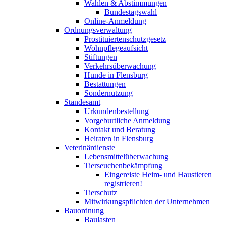
Wahlen & Abstimmungen
Bundestagswahl
Online-Anmeldung
Ordnungsverwaltung
Prostituiertenschutzgesetz
Wohnpflegeaufsicht
Stiftungen
Verkehrsüberwachung
Hunde in Flensburg
Bestattungen
Sondernutzung
Standesamt
Urkundenbestellung
Vorgeburtliche Anmeldung
Kontakt und Beratung
Heiraten in Flensburg
Veterinärdienste
Lebensmittelüberwachung
Tierseuchenbekämpfung
Eingereiste Heim- und Haustieren
registrieren!
Tierschutz
Mitwirkungspflichten der Unternehmen
Bauordnung
Baulasten