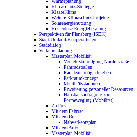
Wärmeplanung
Klimaschutz-Strategie
KlasseKlima
Weitere Klimaschutz-Projekte
Solarenergienutzung
Kostenlose Energieberatung
Perspektiven für Flensburg (ISEK)
Stadt-Umland-Kooperationen
Stadtdialog
Verkehrsplanung
Masterplan Mobilität
Verkehrsberuhigung Norderstraße
Fahrradstraßen
Radabstellmöglichkeiten
Parkraumkonzept
Mobilitätsstationen
Erweiterung personeller Ressourcen
Haushaltsbefragung zur
Fortbewegung (Mobilität)
Zu Fuß
Mit dem Fahrrad
Mit dem Bus
Nahverkehrsplan
Mit dem Auto
Masterplan Mobilität