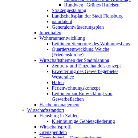
Rundweg "Grünes Hufeisen"
Straßengestaltung
Landschaftsplan der Stadt Flensburg
naturtalent
Generalentwässerungsplan
Innenhafen
Wohnraumentwicklung
Leitlinien Steuerung des Wohnungsbaus
Quartiersentwicklung Weiche
(Friedenskirche)
Wirtschaftsthemen der Stadtplanung
Zentren- und Einzelhandelskonzept
Erweiterung des Gewerbegebietes
Westerallee
Hafen
Ferienwohnungskonzept
Leitlinien zur Entwicklung von
Gewerbeflächen
Flächenmanagement
Wirtschaftsstandort
Flensburg in Zahlen
Kleinräumige Gebietsgliederung
Wirtschaftsprofil
Grenzpendeln
Grenzdreieck - Grænsetrekanten