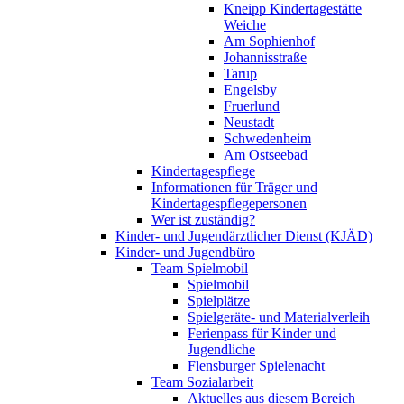
Kneipp Kindertagestätte
Weiche
Am Sophienhof
Johannisstraße
Tarup
Engelsby
Fruerlund
Neustadt
Schwedenheim
Am Ostseebad
Kindertagespflege
Informationen für Träger und
Kindertagespflegepersonen
Wer ist zuständig?
Kinder- und Jugendärztlicher Dienst (KJÄD)
Kinder- und Jugendbüro
Team Spielmobil
Spielmobil
Spielplätze
Spielgeräte- und Materialverleih
Ferienpass für Kinder und
Jugendliche
Flensburger Spielenacht
Team Sozialarbeit
Aktuelles aus diesem Bereich