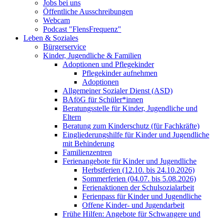
Jobs bei uns
Öffentliche Ausschreibungen
Webcam
Podcast "FlensFrequenz"
Leben & Soziales
Bürgerservice
Kinder, Jugendliche & Familien
Adoptionen und Pflegekinder
Pflegekinder aufnehmen
Adoptionen
Allgemeiner Sozialer Dienst (ASD)
BAföG für Schüler*innen
Beratungsstelle für Kinder, Jugendliche und
Eltern
Beratung zum Kinderschutz (für Fachkräfte)
Eingliederungshilfe für Kinder und Jugendliche
mit Behinderung
Familienzentren
Ferienangebote für Kinder und Jugendliche
Herbstferien (12.10. bis 24.10.2026)
Sommerferien (04.07. bis 5.08.2026)
Ferienaktionen der Schulsozialarbeit
Ferienpass für Kinder und Jugendliche
Offene Kinder- und Jugendarbeit
Frühe Hilfen: Angebote für Schwangere und