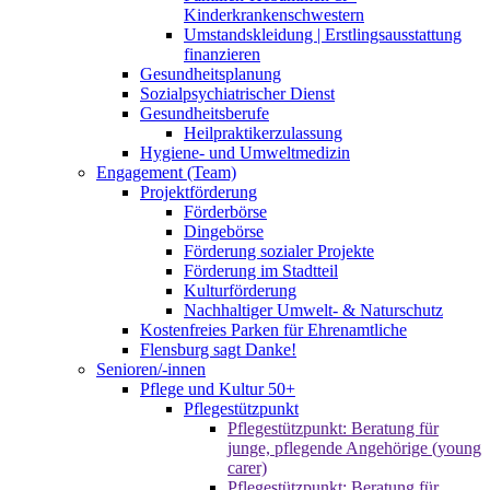
Kinderkrankenschwestern
Umstandskleidung | Erstlingsausstattung
finanzieren
Gesundheitsplanung
Sozialpsychiatrischer Dienst
Gesundheitsberufe
Heilpraktikerzulassung
Hygiene- und Umweltmedizin
Engagement (Team)
Projektförderung
Förderbörse
Dingebörse
Förderung sozialer Projekte
Förderung im Stadtteil
Kulturförderung
Nachhaltiger Umwelt- & Naturschutz
Kostenfreies Parken für Ehrenamtliche
Flensburg sagt Danke!
Senioren/-innen
Pflege und Kultur 50+
Pflegestützpunkt
Pflegestützpunkt: Beratung für
junge, pflegende Angehörige (young
carer)
Pflegestützpunkt: Beratung für