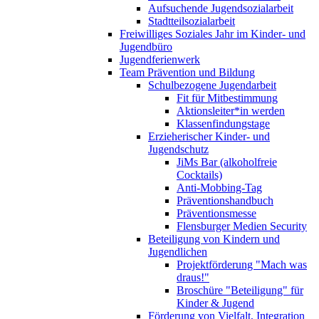
Aufsuchende Jugendsozialarbeit
Stadtteilsozialarbeit
Freiwilliges Soziales Jahr im Kinder- und
Jugendbüro
Jugendferienwerk
Team Prävention und Bildung
Schulbezogene Jugendarbeit
Fit für Mitbestimmung
Aktionsleiter*in werden
Klassenfindungstage
Erzieherischer Kinder- und
Jugendschutz
JiMs Bar (alkoholfreie
Cocktails)
Anti-Mobbing-Tag
Präventionshandbuch
Präventionsmesse
Flensburger Medien Security
Beteiligung von Kindern und
Jugendlichen
Projektförderung "Mach was
draus!"
Broschüre "Beteiligung" für
Kinder & Jugend
Förderung von Vielfalt, Integration