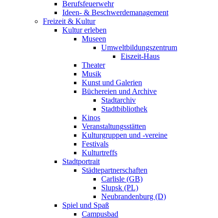
Berufsfeuerwehr
Ideen- & Beschwerdemanagement
Freizeit & Kultur
Kultur erleben
Museen
Umweltbildungszentrum
Eiszeit-Haus
Theater
Musik
Kunst und Galerien
Büchereien und Archive
Stadtarchiv
Stadtbibliothek
Kinos
Veranstaltungsstätten
Kulturgruppen und -vereine
Festivals
Kulturtreffs
Stadtportrait
Städtepartnerschaften
Carlisle (GB)
Slupsk (PL)
Neubrandenburg (D)
Spiel und Spaß
Campusbad