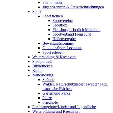
Phänomenta
Jugendzentren & Freizeiteinrichtungen
Sport
Sport treiben
Sportvereine
Sportbox
Flensburg liebt dich Marathon
Sportverband Flensburg
Hallenvergabe
Bewegungssommer
Outdoor-Sport Locations
Sport erleben
Weiterbildung & Kreativität
Stadtportrait
Bibliotheken
Kultur
Naherholung
Strände
Wälder, Naturschutzgebiet Twedter Feld,
naturnahe Flächen
Gärten und Parks
Plätze
Friedhöfe
Ferienangebote/Kinder und Jugendliche
Weiterbildung und Kreativität