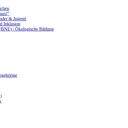
ichen
aus!"
inder & Jugend
nd Inklusion
 (BNE) / Ökologische Bildung
Angehörige
)
k