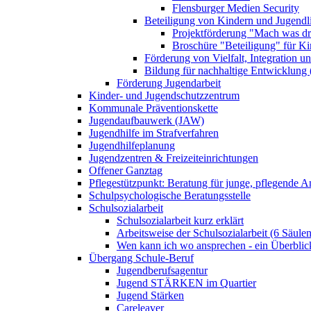
Flensburger Medien Security
Beteiligung von Kindern und Jugendl
Projektförderung "Mach was dr
Broschüre "Beteiligung" für K
Förderung von Vielfalt, Integration u
Bildung für nachhaltige Entwicklung
Förderung Jugendarbeit
Kinder- und Jugendschutzzentrum
Kommunale Präventionskette
Jugendaufbauwerk (JAW)
Jugendhilfe im Strafverfahren
Jugendhilfeplanung
Jugendzentren & Freizeiteinrichtungen
Offener Ganztag
Pflegestützpunkt: Beratung für junge, pflegende 
Schulpsychologische Beratungsstelle
Schulsozialarbeit
Schulsozialarbeit kurz erklärt
Arbeitsweise der Schulsozialarbeit (6 Säulen
Wen kann ich wo ansprechen - ein Überblic
Übergang Schule-Beruf
Jugendberufsagentur
Jugend STÄRKEN im Quartier
Jugend Stärken
Careleaver