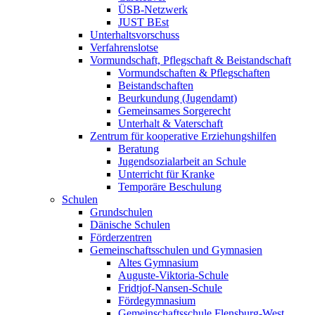
ÜSB-Netzwerk
JUST BEst
Unterhaltsvorschuss
Verfahrenslotse
Vormundschaft, Pflegschaft & Beistandschaft
Vormundschaften & Pflegschaften
Beistandschaften
Beurkundung (Jugendamt)
Gemeinsames Sorgerecht
Unterhalt & Vaterschaft
Zentrum für kooperative Erziehungshilfen
Beratung
Jugendsozialarbeit an Schule
Unterricht für Kranke
Temporäre Beschulung
Schulen
Grundschulen
Dänische Schulen
Förderzentren
Gemeinschaftsschulen und Gymnasien
Altes Gymnasium
Auguste-Viktoria-Schule
Fridtjof-Nansen-Schule
Fördegymnasium
Gemeinschaftsschule Flensburg-West