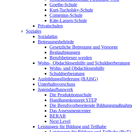
Goethe-Schule
Kurt-Tucholsky-Schule
Comenius-Schule
Käte-Lassen-Schule
Privatschulen
Soziales
Sozialatlas
Betreuungsbehörde
Gesetzliche Betreuung und Vorsorge
Beglaubigungen
Berufsbetreuer werden
Wohn-, Obdachlosenhilfe und Schuldnerberatung
Wohn- und Obdachlosenhilfe
Schuldnerberatung
Ausbildungsförderung (BAföG)
Unterhaltsvorschuss
Jugendaufbauwerk
Die Produktionsschule
Handlungskonzept STEP
Die Berufsvorbereitende Bildungsmaßnahm
Das Assessmentcenter
BERAB
Next Level
Leistungen für Bildung und Teilhabe
Leistungen für Bildung und Teilhabe (BuT)