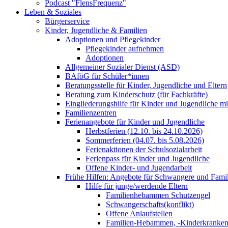
Podcast "FlensFrequenz"
Leben & Soziales
Bürgerservice
Kinder, Jugendliche & Familien
Adoptionen und Pflegekinder
Pflegekinder aufnehmen
Adoptionen
Allgemeiner Sozialer Dienst (ASD)
BAföG für Schüler*innen
Beratungsstelle für Kinder, Jugendliche und Eltern
Beratung zum Kinderschutz (für Fachkräfte)
Eingliederungshilfe für Kinder und Jugendliche m
Familienzentren
Ferienangebote für Kinder und Jugendliche
Herbstferien (12.10. bis 24.10.2026)
Sommerferien (04.07. bis 5.08.2026)
Ferienaktionen der Schulsozialarbeit
Ferienpass für Kinder und Jugendliche
Offene Kinder- und Jugendarbeit
Frühe Hilfen: Angebote für Schwangere und Fami
Hilfe für junge/werdende Eltern
Familienhebammen Schutzengel
Schwangerschafts(konflikt)
Offene Anlaufstellen
Familien-Hebammen, -Kinderkrankens