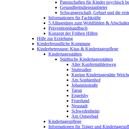
Patenschaften für Kinder psychisch bel
Gesundheitsdienstanbieter
Schwangerschaft, Geburt und die erst
Informationen für Fachkräfte
5 Alltagstipps zum Wohlfühlen & Abschalte
Präventionshandbuch
Konzept der Frühen Hilfen
Hilfe zur Erziehung
Kinderfreundliche Kommune
Kinderbetreuung: Kitas & Kindertagespflege
Kindertagesstätten
Städtische Kindertagesstätten
Alter Kupfermühlenweg
Stuhrsallee
Kneipp Kindertagestätte Weich
Am Sophienhof
Johannisstraße
Tarup
Engelsby
Fruerlund
Neustadt
Schwedenheim
Am Ostseebad
Kindertagespflege
Informationen für Träger und Kindertagespf