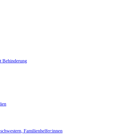
it Behinderung
lien
chwestern, Familienhelfer:innen