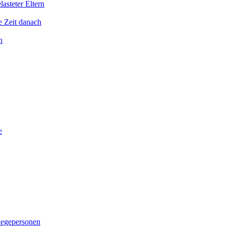
asteter Eltern
e Zeit danach
n
e
legepersonen