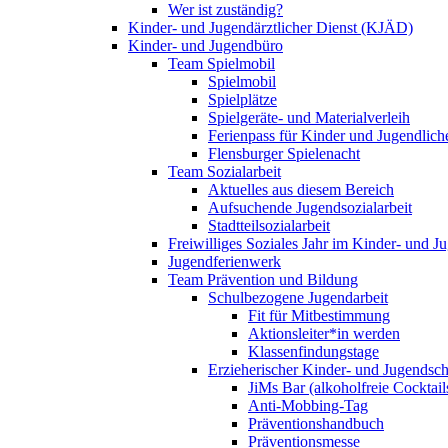
Wer ist zuständig?
Kinder- und Jugendärztlicher Dienst (KJÄD)
Kinder- und Jugendbüro
Team Spielmobil
Spielmobil
Spielplätze
Spielgeräte- und Materialverleih
Ferienpass für Kinder und Jugendlich
Flensburger Spielenacht
Team Sozialarbeit
Aktuelles aus diesem Bereich
Aufsuchende Jugendsozialarbeit
Stadtteilsozialarbeit
Freiwilliges Soziales Jahr im Kinder- und 
Jugendferienwerk
Team Prävention und Bildung
Schulbezogene Jugendarbeit
Fit für Mitbestimmung
Aktionsleiter*in werden
Klassenfindungstage
Erzieherischer Kinder- und Jugendsch
JiMs Bar (alkoholfreie Cocktail
Anti-Mobbing-Tag
Präventionshandbuch
Präventionsmesse