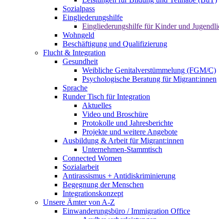
Sozialpass
Eingliederungshilfe
Eingliederungshilfe für Kinder und Jugendli
Wohngeld
Beschäftigung und Qualifizierung
Flucht & Integration
Gesundheit
Weibliche Genitalverstümmelung (FGM/C)
Psychologische Beratung für Migrant:innen
Sprache
Runder Tisch für Integration
Aktuelles
Video und Broschüre
Protokolle und Jahresberichte
Projekte und weitere Angebote
Ausbildung & Arbeit für Migrant:innen
Unternehmen-Stammtisch
Connected Women
Sozialarbeit
Antirassismus + Antidiskriminierung
Begegnung der Menschen
Integrationskonzept
Unsere Ämter von A-Z
Einwanderungsbüro / Immigration Office