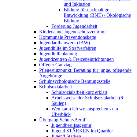
und Inklusion
Bildung für nachhaltige
Entwicklung (BNE) / Ökologische
Bildung
Förderung Jugendarbeit
Kinder- und Jugendschutzzentrum
Kommunale Präventionskette
Jugendaufbauwerk (JAW)
Jugendhilfe im Strafverfahren
Jugendhilfeplanung
Jugendzentren & Freizeiteinrichtungen
Offener Ganztag
Pflegestützpunkt: Beratung für junge, pflegende
Angehörige
Schulpsychologische Beratungsstelle
Schulsozialarbeit
Schulsozialarbeit kurz erklärt
Arbeitsweise der Schulsozialarbeit (6
Säulen)
Wen kann ich wo ansprechen - ein
Überblick
Übergang Schule-Beruf
Jugendberufsagentur
Jugend STÄRKEN im Quartier
Jugend Stärken