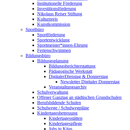
Institutionelle Förderung
Investitionsförderung
Nikolaus Reiser Stiftung
Kulturpreis
Kunstkommission
Sportbüro
Sportförderung
Sportentwicklung
Sportmeister*innen-Ehrung
Ferienschwimmen
Bildungsbüro
Bildungsplanung
Bildungsberichterstattung
Pädagogische Werkstatt
DigitalerDienstag & Donnerstag
Newsletter Digitaler Donnerstag
Veranstaltungsarchiv
Schulverwaltung
Offener Ganztag an städtischen Grundschulen
Berufsbildende Schulen
Schulwege / Schulwegpläne
Kindertagesbetreuung
Kindertagesstätten
Kindertagespflege
Jobs in Kitas