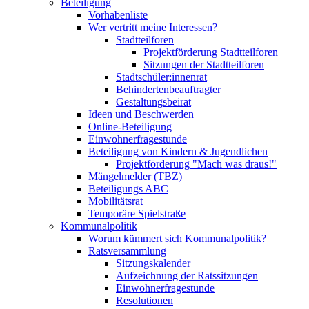
Beteiligung
Vorhabenliste
Wer vertritt meine Interessen?
Stadtteilforen
Projektförderung Stadtteilforen
Sitzungen der Stadtteilforen
Stadtschüler:innenrat
Behindertenbeauftragter
Gestaltungsbeirat
Ideen und Beschwerden
Online-Beteiligung
Einwohnerfragestunde
Beteiligung von Kindern & Jugendlichen
Projektförderung "Mach was draus!"
Mängelmelder (TBZ)
Beteiligungs ABC
Mobilitätsrat
Temporäre Spielstraße
Kommunalpolitik
Worum kümmert sich Kommunalpolitik?
Ratsversammlung
Sitzungskalender
Aufzeichnung der Ratssitzungen
Einwohnerfragestunde
Resolutionen