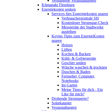
Vergangene Veranstaltungen
Klimapakt Flensburg
Energiekosten senken
Services fürs Engergiekosten sparen
Verbraucherzentrale SH
Kostenloser Stromspar-Check
Messgeräte der Stadtwerke
ausleihen
Kevins Tipps zum EnergieKosten
sparen
Heizen
Lüften
Kochen & Backen
Kühl- & Gefriergeräte
Geschirr spülen
Wäsche waschen & trocknen
Duschen & Baden
Fernseher, Computer,
Notebooks
Im Garten
Meine Tipps für dich - Ein
Like für mich?
Drohende Stromsperre?
Solarkataster
Veranstaltungen