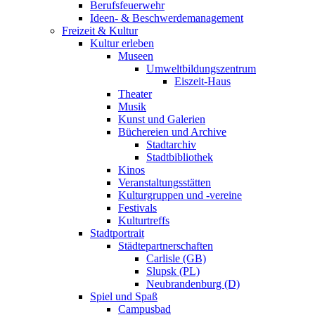
Berufsfeuerwehr
Ideen- & Beschwerdemanagement
Freizeit & Kultur
Kultur erleben
Museen
Umweltbildungszentrum
Eiszeit-Haus
Theater
Musik
Kunst und Galerien
Büchereien und Archive
Stadtarchiv
Stadtbibliothek
Kinos
Veranstaltungsstätten
Kulturgruppen und -vereine
Festivals
Kulturtreffs
Stadtportrait
Städtepartnerschaften
Carlisle (GB)
Slupsk (PL)
Neubrandenburg (D)
Spiel und Spaß
Campusbad