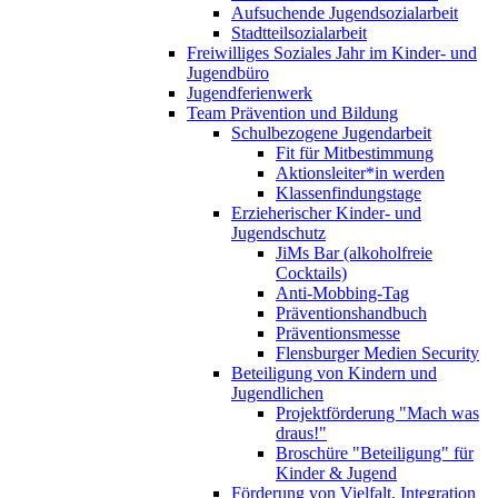
Aufsuchende Jugendsozialarbeit
Stadtteilsozialarbeit
Freiwilliges Soziales Jahr im Kinder- und
Jugendbüro
Jugendferienwerk
Team Prävention und Bildung
Schulbezogene Jugendarbeit
Fit für Mitbestimmung
Aktionsleiter*in werden
Klassenfindungstage
Erzieherischer Kinder- und
Jugendschutz
JiMs Bar (alkoholfreie
Cocktails)
Anti-Mobbing-Tag
Präventionshandbuch
Präventionsmesse
Flensburger Medien Security
Beteiligung von Kindern und
Jugendlichen
Projektförderung "Mach was
draus!"
Broschüre "Beteiligung" für
Kinder & Jugend
Förderung von Vielfalt, Integration