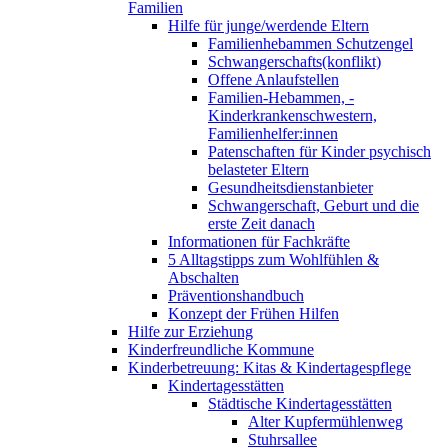
Familien
Hilfe für junge/werdende Eltern
Familienhebammen Schutzengel
Schwangerschafts(konflikt)
Offene Anlaufstellen
Familien-Hebammen, -
Kinderkrankenschwestern,
Familienhelfer:innen
Patenschaften für Kinder psychisch
belasteter Eltern
Gesundheitsdienstanbieter
Schwangerschaft, Geburt und die
erste Zeit danach
Informationen für Fachkräfte
5 Alltagstipps zum Wohlfühlen &
Abschalten
Präventionshandbuch
Konzept der Frühen Hilfen
Hilfe zur Erziehung
Kinderfreundliche Kommune
Kinderbetreuung: Kitas & Kindertagespflege
Kindertagesstätten
Städtische Kindertagesstätten
Alter Kupfermühlenweg
Stuhrsallee