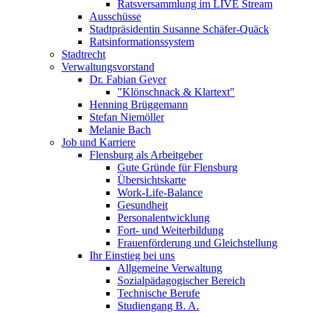
Ratsversammlung im LIVE Stream
Ausschüsse
Stadtpräsidentin Susanne Schäfer-Quäck
Ratsinformationssystem
Stadtrecht
Verwaltungsvorstand
Dr. Fabian Geyer
"Klönschnack & Klartext"
Henning Brüggemann
Stefan Niemöller
Melanie Bach
Job und Karriere
Flensburg als Arbeitgeber
Gute Gründe für Flensburg
Übersichtskarte
Work-Life-Balance
Gesundheit
Personalentwicklung
Fort- und Weiterbildung
Frauenförderung und Gleichstellung
Ihr Einstieg bei uns
Allgemeine Verwaltung
Sozialpädagogischer Bereich
Technische Berufe
Studiengang B. A.