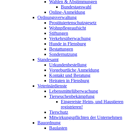
Wahlen & Abstimmungen
Bundestagswahl
Online-Anmeldung
Ordnungsverwaltung
Prostituiertenschutzgesetz
Wohnpflegeaufsicht
Stiftungen
Verkehrsüberwachung
Hunde in Flensburg
Bestattungen
Sondernutzung
Standesamt
Urkundenbestellung
Vorgeburtliche Anmeldung
Kontakt und Beratung
Heiraten in Flensburg
Veterinärdienste
Lebensmittelüberwachung
Tierseuchenbekämpfung
Eingereiste Heim- und Haustieren
registrieren!
Tierschutz
Mitwirkungspflichten der Unternehmen
Bauordnung
Baulasten