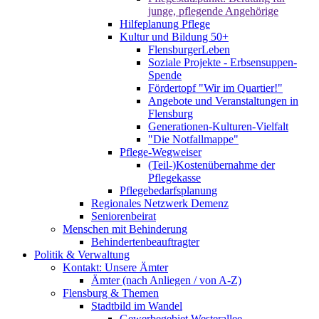
junge, pflegende Angehörige
Hilfeplanung Pflege
Kultur und Bildung 50+
FlensburgerLeben
Soziale Projekte - Erbsensuppen-
Spende
Fördertopf "Wir im Quartier!"
Angebote und Veranstaltungen in
Flensburg
Generationen-Kulturen-Vielfalt
"Die Notfallmappe"
Pflege-Wegweiser
(Teil-)Kostenübernahme der
Pflegekasse
Pflegebedarfsplanung
Regionales Netzwerk Demenz
Seniorenbeirat
Menschen mit Behinderung
Behindertenbeauftragter
Politik & Verwaltung
Kontakt: Unsere Ämter
Ämter (nach Anliegen / von A-Z)
Flensburg & Themen
Stadtbild im Wandel
Gewerbegebiet Westerallee