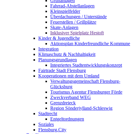
Grünanlagen
Fahrrad-Abstellanlagen
Kleinspielfelder
Überdachungen / Unterstände
Feuerstellen / Grillplätze
Skate-Anlagen
Inklusiver Spielplatz Hestoft
Kinder & Jugendliche
Aktionsplan Kinderfreundliche Kommune
Integration
Klimaschutz & Nachhaltigkeit
Planungsgrundlagen
Integriertes Stadtentwicklungskonzept
Fairtrade Stadt Flensburg
Kooperationen mit dem Umland
Verwaltungsgemeinschaft Flensburg-
Glücksburg
Tourismus Agentur Flensburger Förde
Zweckverband WEG
Grenzdreieck
Region Sönderjylland-Schleswig
Stadtrecht
Entgeltordnungen
Soziales
Flensburg.City