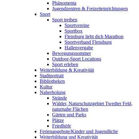
Phänomenta
Jugendzentren & Freizeiteinrichtungen
Sport
Sport treiben
Sportvereine
Sportbox
Flensburg liebt dich Marathon
Sportverband Flensburg
Hallenvergabe
Bewegungssommer
Outdoor-Sport Locations
Sport erleben
Weiterbildung & Kreativität
Stadtportrait
Bibliotheken
Kultur
Naherholung
Strände
Wälder, Naturschutzgebiet Twedter Feld,
naturnahe Flächen
Gärten und Parks
Plätze
Friedhöfe
Ferienangebote/Kinder und Jugendliche
Weiterbildung und Kreativität