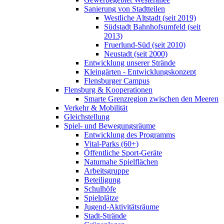
Sanierung von Stadtteilen
Westliche Altstadt (seit 2019)
Südstadt Bahnhofsumfeld (seit
2013)
Fruerlund-Süd (seit 2010)
Neustadt (seit 2000)
Entwicklung unserer Strände
Kleingärten - Entwicklungskonzept
Flensburger Campus
Flensburg & Kooperationen
Smarte Grenzregion zwischen den Meeren
Verkehr & Mobilität
Gleichstellung
Spiel- und Bewegungsräume
Entwicklung des Programms
Vital-Parks (60+)
Öffentliche Sport-Geräte
Naturnahe Spielflächen
Arbeitsgruppe
Beteiligung
Schulhöfe
Spielplätze
Jugend-Aktivitätsräume
Stadt-Strände