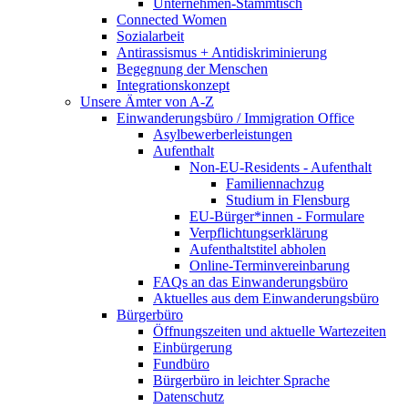
Unternehmen-Stammtisch
Connected Women
Sozialarbeit
Antirassismus + Antidiskriminierung
Begegnung der Menschen
Integrationskonzept
Unsere Ämter von A-Z
Einwanderungsbüro / Immigration Office
Asylbewerberleistungen
Aufenthalt
Non-EU-Residents - Aufenthalt
Familiennachzug
Studium in Flensburg
EU-Bürger*innen - Formulare
Verpflichtungserklärung
Aufenthaltstitel abholen
Online-Terminvereinbarung
FAQs an das Einwanderungsbüro
Aktuelles aus dem Einwanderungsbüro
Bürgerbüro
Öffnungszeiten und aktuelle Wartezeiten
Einbürgerung
Fundbüro
Bürgerbüro in leichter Sprache
Datenschutz