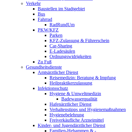
Verkehr
Baustellen im Stadtgebiet
Bus
Fahrrad
RadRundUm
PKW/KFZ
Parken
KFZ-Zulassung & Führerschein
Car-Sharing
E-Ladesäulen
Ordnungswidrigkeiten
Zu Fuß
Gesundheitsdienste
Amtsärztlicher Dienst
Reisemedizin: Beratung & Impfung
Heilpraktikerzulassung
Infektionsschutz
Hygiene & Umweltmedizin
Badewasserqualität
Hafenärztlicher Dienst
Verhaltenstipps und Hygienemaßnahmen
Hygienebelehrung
Freiverkäufliche Arzneimittel
Kinder- und Jugendärztlicher Dienst
Familien-Hebammen & -