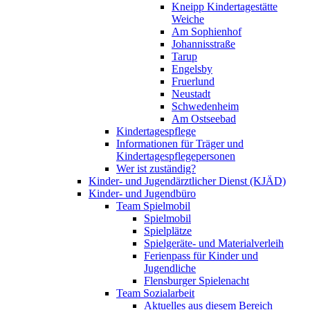
Kneipp Kindertagestätte
Weiche
Am Sophienhof
Johannisstraße
Tarup
Engelsby
Fruerlund
Neustadt
Schwedenheim
Am Ostseebad
Kindertagespflege
Informationen für Träger und
Kindertagespflegepersonen
Wer ist zuständig?
Kinder- und Jugendärztlicher Dienst (KJÄD)
Kinder- und Jugendbüro
Team Spielmobil
Spielmobil
Spielplätze
Spielgeräte- und Materialverleih
Ferienpass für Kinder und
Jugendliche
Flensburger Spielenacht
Team Sozialarbeit
Aktuelles aus diesem Bereich