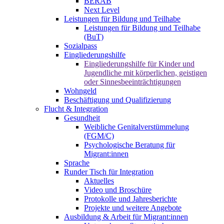
BERAB
Next Level
Leistungen für Bildung und Teilhabe
Leistungen für Bildung und Teilhabe
(BuT)
Sozialpass
Eingliederungshilfe
Eingliederungshilfe für Kinder und
Jugendliche mit körperlichen, geistigen
oder Sinnesbeeinträchtigungen
Wohngeld
Beschäftigung und Qualifizierung
Flucht & Integration
Gesundheit
Weibliche Genitalverstümmelung
(FGM/C)
Psychologische Beratung für
Migrant:innen
Sprache
Runder Tisch für Integration
Aktuelles
Video und Broschüre
Protokolle und Jahresberichte
Projekte und weitere Angebote
Ausbildung & Arbeit für Migrant:innen