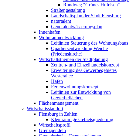
Rundweg "Grünes Hufeisen"
Straßengestaltung
Landschaftsplan der Stadt Flensburg
naturtalent
Generalentwässerungsplan
Innenhafen
Wohnraumentwicklung
Leitlinien Steuerung des Wohnungsbaus
Quartiersentwicklung Weiche
(Friedenskirche)
Wirtschaftsthemen der Stadtplanung
Zentren- und Einzelhandelskonzept
Erweiterung des Gewerbegebietes
Westerallee
Hafen
Ferienwohnungskonzept
Leitlinien zur Entwicklung von
Gewerbeflächen
Flächenmanagement
Wirtschaftsstandort
Flensburg in Zahlen
Kleinräumige Gebietsgliederung
Wirtschaftsprofil
Grenzpendeln
Grenzdreieck - Grænsetrekanten