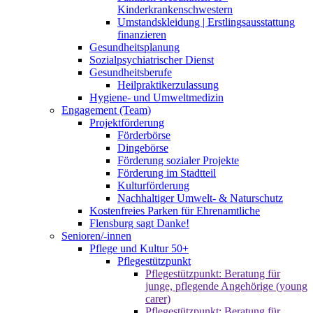
Kinderkrankenschwestern
Umstandskleidung | Erstlingsausstattung
finanzieren
Gesundheitsplanung
Sozialpsychiatrischer Dienst
Gesundheitsberufe
Heilpraktikerzulassung
Hygiene- und Umweltmedizin
Engagement (Team)
Projektförderung
Förderbörse
Dingebörse
Förderung sozialer Projekte
Förderung im Stadtteil
Kulturförderung
Nachhaltiger Umwelt- & Naturschutz
Kostenfreies Parken für Ehrenamtliche
Flensburg sagt Danke!
Senioren/-innen
Pflege und Kultur 50+
Pflegestützpunkt
Pflegestützpunkt: Beratung für
junge, pflegende Angehörige (young
carer)
Pflegestützpunkt: Beratung für