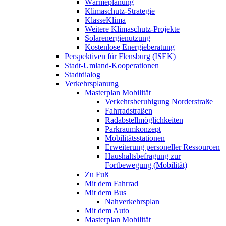
Wärmeplanung
Klimaschutz-Strategie
KlasseKlima
Weitere Klimaschutz-Projekte
Solarenergienutzung
Kostenlose Energieberatung
Perspektiven für Flensburg (ISEK)
Stadt-Umland-Kooperationen
Stadtdialog
Verkehrsplanung
Masterplan Mobilität
Verkehrsberuhigung Norderstraße
Fahrradstraßen
Radabstellmöglichkeiten
Parkraumkonzept
Mobilitätsstationen
Erweiterung personeller Ressourcen
Haushaltsbefragung zur
Fortbewegung (Mobilität)
Zu Fuß
Mit dem Fahrrad
Mit dem Bus
Nahverkehrsplan
Mit dem Auto
Masterplan Mobilität