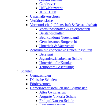
Careleaver
ÜSB-Netzwerk
JUST BEst
Unterhaltsvorschuss
Verfahrenslotse
Vormundschaft, Pflegschaft & Beistandschaft
Vormundschaften & Pflegschaften
Beistandschaften
Beurkundung (Jugendamt)
Gemeinsames Sorgerecht
Unterhalt & Vaterschaft
Zentrum für kooperative Erziehungshilfen
Beratung
Jugendsozialarbeit an Schule
Unterricht für Kranke
Temporäre Beschulung
Schulen
Grundschulen
Dänische Schulen
Förderzentren
Gemeinschaftsschulen und Gymnasien
Altes Gymnasium
Auguste-Viktoria-Schule
Fridtjof-Nansen-Schule
Fördegymnasium