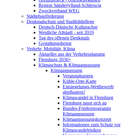
Region Sønderjylland-Schleswig
Zweckverband WEG
Städtebauförderung
Denkmalschutz und Stadtbildpflege
Deutsch-Dänische Kulturachse
Westliche Altstadt - seit 2019
Tag des offenen Denkmals
Gestaltungsbeirat
Verkehr, Mobilität, Klima
Aktuelles aus der Verkehrsplanung
Flensburg 2030+
Klimaschutz & Klimaanpassung
Klimaanpassung
Veranstaltungen
Kühle-Orte-Karte
Entsiegelungs-Wettbewerb
abpflastern!
Klimawandel in Flensburg
Flensburg passt sich an
Bundes-Förderprogramm
Klimaanpassung
Klimaanpassungskonzept
Informationen zum Schutz vor
Klimawandelrisiken