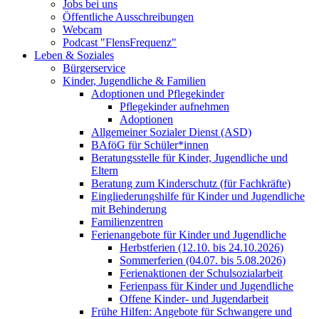
Jobs bei uns
Öffentliche Ausschreibungen
Webcam
Podcast "FlensFrequenz"
Leben & Soziales
Bürgerservice
Kinder, Jugendliche & Familien
Adoptionen und Pflegekinder
Pflegekinder aufnehmen
Adoptionen
Allgemeiner Sozialer Dienst (ASD)
BAföG für Schüler*innen
Beratungsstelle für Kinder, Jugendliche und
Eltern
Beratung zum Kinderschutz (für Fachkräfte)
Eingliederungshilfe für Kinder und Jugendliche
mit Behinderung
Familienzentren
Ferienangebote für Kinder und Jugendliche
Herbstferien (12.10. bis 24.10.2026)
Sommerferien (04.07. bis 5.08.2026)
Ferienaktionen der Schulsozialarbeit
Ferienpass für Kinder und Jugendliche
Offene Kinder- und Jugendarbeit
Frühe Hilfen: Angebote für Schwangere und