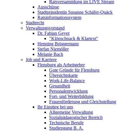
Ratsversammlung im LIVE Stream
Ausschüsse
Stadtpräsidentin Susanne Schäfer-Quäck
Ratsinformationssystem
Stadtrecht
Verwaltungsvorstand
Dr. Fabian Geyer
"Klönschnack & Klartext"
Henning Brüggemann
Stefan Niemöller
Melanie Bach
Job und Karriere
Flensburg als Arbeitgeber
Gute Gründe für Flensburg
Übersichtskarte
Work-Life-Balance
Gesundheit
Personalentwicklung
Fort- und Weiterbildung
Frauenförderung und Gleichstellung
Ihr Einstieg bei uns
Allgemeine Verwaltung
Sozialpädagogischer Bereich
Technische Berufe
Studiengang B. A.