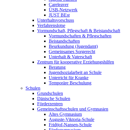
Careleaver
ÜSB-Netzwerk
JUST BEst
Unterhaltsvorschuss
Verfahrenslotse
Vormundschaft, Pflegschaft & Beistandschaft
Vormundschaften & Pflegschaften
Beistandschaften
Beurkundung (Jugendamt)
Gemeinsames Sorgerecht
Unterhalt & Vaterschaft
Zentrum für kooperative Erziehungshilfen
Beratung
Jugendsozialarbeit an Schule
Unterricht für Kranke
Temporäre Beschulung
Schulen
Grundschulen
Dänische Schulen
Förderzentren
Gemeinschaftsschulen und Gymnasien
Altes Gymnasium
Auguste-Viktoria-Schule
Fridtjof-Nansen-Schule
Fördegymnasium