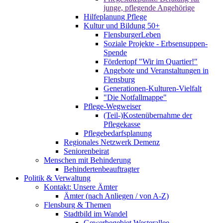
junge, pflegende Angehörige
Hilfeplanung Pflege
Kultur und Bildung 50+
FlensburgerLeben
Soziale Projekte - Erbsensuppen-
Spende
Fördertopf "Wir im Quartier!"
Angebote und Veranstaltungen in
Flensburg
Generationen-Kulturen-Vielfalt
"Die Notfallmappe"
Pflege-Wegweiser
(Teil-)Kostenübernahme der
Pflegekasse
Pflegebedarfsplanung
Regionales Netzwerk Demenz
Seniorenbeirat
Menschen mit Behinderung
Behindertenbeauftragter
Politik & Verwaltung
Kontakt: Unsere Ämter
Ämter (nach Anliegen / von A-Z)
Flensburg & Themen
Stadtbild im Wandel
Gewerbegebiet Westerallee