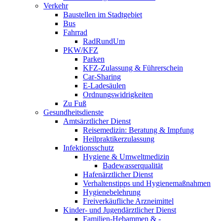
Verkehr
Baustellen im Stadtgebiet
Bus
Fahrrad
RadRundUm
PKW/KFZ
Parken
KFZ-Zulassung & Führerschein
Car-Sharing
E-Ladesäulen
Ordnungswidrigkeiten
Zu Fuß
Gesundheitsdienste
Amtsärztlicher Dienst
Reisemedizin: Beratung & Impfung
Heilpraktikerzulassung
Infektionsschutz
Hygiene & Umweltmedizin
Badewasserqualität
Hafenärztlicher Dienst
Verhaltenstipps und Hygienemaßnahmen
Hygienebelehrung
Freiverkäufliche Arzneimittel
Kinder- und Jugendärztlicher Dienst
Familien-Hebammen & -