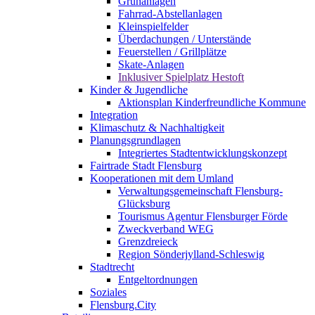
Grünanlagen
Fahrrad-Abstellanlagen
Kleinspielfelder
Überdachungen / Unterstände
Feuerstellen / Grillplätze
Skate-Anlagen
Inklusiver Spielplatz Hestoft
Kinder & Jugendliche
Aktionsplan Kinderfreundliche Kommune
Integration
Klimaschutz & Nachhaltigkeit
Planungsgrundlagen
Integriertes Stadtentwicklungskonzept
Fairtrade Stadt Flensburg
Kooperationen mit dem Umland
Verwaltungsgemeinschaft Flensburg-
Glücksburg
Tourismus Agentur Flensburger Förde
Zweckverband WEG
Grenzdreieck
Region Sönderjylland-Schleswig
Stadtrecht
Entgeltordnungen
Soziales
Flensburg.City