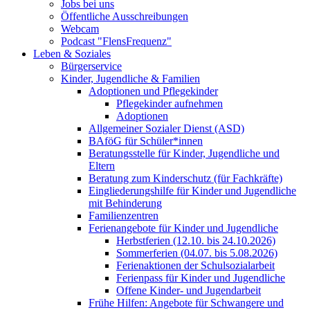
Jobs bei uns
Öffentliche Ausschreibungen
Webcam
Podcast "FlensFrequenz"
Leben & Soziales
Bürgerservice
Kinder, Jugendliche & Familien
Adoptionen und Pflegekinder
Pflegekinder aufnehmen
Adoptionen
Allgemeiner Sozialer Dienst (ASD)
BAföG für Schüler*innen
Beratungsstelle für Kinder, Jugendliche und
Eltern
Beratung zum Kinderschutz (für Fachkräfte)
Eingliederungshilfe für Kinder und Jugendliche
mit Behinderung
Familienzentren
Ferienangebote für Kinder und Jugendliche
Herbstferien (12.10. bis 24.10.2026)
Sommerferien (04.07. bis 5.08.2026)
Ferienaktionen der Schulsozialarbeit
Ferienpass für Kinder und Jugendliche
Offene Kinder- und Jugendarbeit
Frühe Hilfen: Angebote für Schwangere und