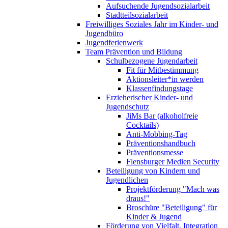
Aufsuchende Jugendsozialarbeit
Stadtteilsozialarbeit
Freiwilliges Soziales Jahr im Kinder- und
Jugendbüro
Jugendferienwerk
Team Prävention und Bildung
Schulbezogene Jugendarbeit
Fit für Mitbestimmung
Aktionsleiter*in werden
Klassenfindungstage
Erzieherischer Kinder- und
Jugendschutz
JiMs Bar (alkoholfreie
Cocktails)
Anti-Mobbing-Tag
Präventionshandbuch
Präventionsmesse
Flensburger Medien Security
Beteiligung von Kindern und
Jugendlichen
Projektförderung "Mach was
draus!"
Broschüre "Beteiligung" für
Kinder & Jugend
Förderung von Vielfalt, Integration