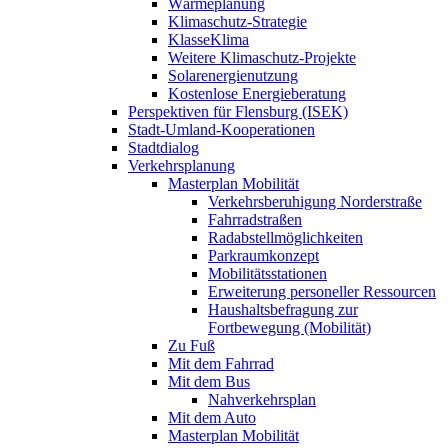
Wärmeplanung
Klimaschutz-Strategie
KlasseKlima
Weitere Klimaschutz-Projekte
Solarenergienutzung
Kostenlose Energieberatung
Perspektiven für Flensburg (ISEK)
Stadt-Umland-Kooperationen
Stadtdialog
Verkehrsplanung
Masterplan Mobilität
Verkehrsberuhigung Norderstraße
Fahrradstraßen
Radabstellmöglichkeiten
Parkraumkonzept
Mobilitätsstationen
Erweiterung personeller Ressourcen
Haushaltsbefragung zur
Fortbewegung (Mobilität)
Zu Fuß
Mit dem Fahrrad
Mit dem Bus
Nahverkehrsplan
Mit dem Auto
Masterplan Mobilität