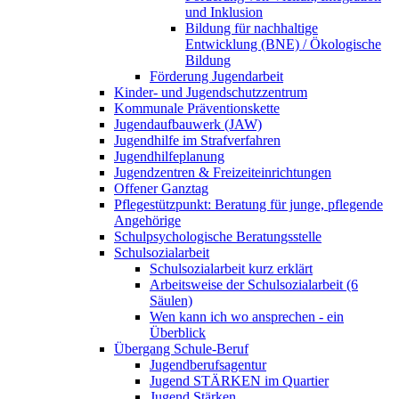
und Inklusion
Bildung für nachhaltige
Entwicklung (BNE) / Ökologische
Bildung
Förderung Jugendarbeit
Kinder- und Jugendschutzzentrum
Kommunale Präventionskette
Jugendaufbauwerk (JAW)
Jugendhilfe im Strafverfahren
Jugendhilfeplanung
Jugendzentren & Freizeiteinrichtungen
Offener Ganztag
Pflegestützpunkt: Beratung für junge, pflegende
Angehörige
Schulpsychologische Beratungsstelle
Schulsozialarbeit
Schulsozialarbeit kurz erklärt
Arbeitsweise der Schulsozialarbeit (6
Säulen)
Wen kann ich wo ansprechen - ein
Überblick
Übergang Schule-Beruf
Jugendberufsagentur
Jugend STÄRKEN im Quartier
Jugend Stärken