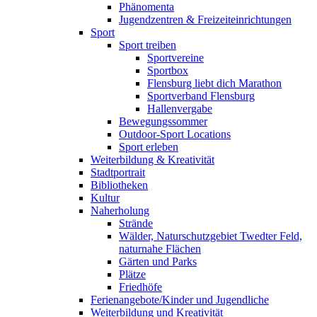
Phänomenta
Jugendzentren & Freizeiteinrichtungen
Sport
Sport treiben
Sportvereine
Sportbox
Flensburg liebt dich Marathon
Sportverband Flensburg
Hallenvergabe
Bewegungssommer
Outdoor-Sport Locations
Sport erleben
Weiterbildung & Kreativität
Stadtportrait
Bibliotheken
Kultur
Naherholung
Strände
Wälder, Naturschutzgebiet Twedter Feld,
naturnahe Flächen
Gärten und Parks
Plätze
Friedhöfe
Ferienangebote/Kinder und Jugendliche
Weiterbildung und Kreativität