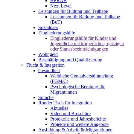
BERAB
Next Level
Leistungen für Bildung und Teilhabe
Leistungen für Bildung und Teilhabe
(BuT)
Sozialpass
Eingliederungshilfe
Eingliederungshilfe für Kinder und
Jugendliche mit körperlichen, geistigen
oder Sinnesbeeinträchtigungen
Wohngeld
Beschäftigung und Qualifizierung
Flucht & Integration
Gesundheit
Weibliche Genitalverstümmelung
(FGM/C)
Psychologische Beratung für
Migrant:innen
Sprache
Runder Tisch für Integration
Aktuelles
Video und Broschüre
Protokolle und Jahresberichte
Projekte und weitere Angebote
Ausbildung & Arbeit für Migrant:innen