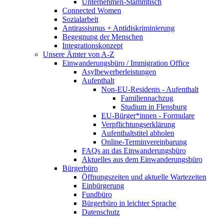
Unternehmen-Stammtisch
Connected Women
Sozialarbeit
Antirassismus + Antidiskriminierung
Begegnung der Menschen
Integrationskonzept
Unsere Ämter von A-Z
Einwanderungsbüro / Immigration Office
Asylbewerberleistungen
Aufenthalt
Non-EU-Residents - Aufenthalt
Familiennachzug
Studium in Flensburg
EU-Bürger*innen - Formulare
Verpflichtungserklärung
Aufenthaltstitel abholen
Online-Terminvereinbarung
FAQs an das Einwanderungsbüro
Aktuelles aus dem Einwanderungsbüro
Bürgerbüro
Öffnungszeiten und aktuelle Wartezeiten
Einbürgerung
Fundbüro
Bürgerbüro in leichter Sprache
Datenschutz