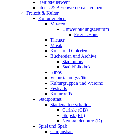
Berufsfeuerwehr
Ideen- & Beschwerdemanagement
Freizeit & Kultur
Kultur erleben
Museen
Umweltbildungszentrum
Eiszeit-Haus
Theater
Musik
Kunst und Galerien
Büchereien und Archive
Stadtarchiv
Stadtbibliothek
Kinos
Veranstaltungsstätten
Kulturgruppen und -vereine
Festivals
Kulturtreffs
Stadtportrait
Städtepartnerschaften
Carlisle (GB)
Slupsk (PL)
Neubrandenburg (D)
Spiel und Spaß
Campusbad