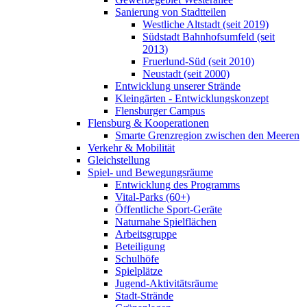
Sanierung von Stadtteilen
Westliche Altstadt (seit 2019)
Südstadt Bahnhofsumfeld (seit
2013)
Fruerlund-Süd (seit 2010)
Neustadt (seit 2000)
Entwicklung unserer Strände
Kleingärten - Entwicklungskonzept
Flensburger Campus
Flensburg & Kooperationen
Smarte Grenzregion zwischen den Meeren
Verkehr & Mobilität
Gleichstellung
Spiel- und Bewegungsräume
Entwicklung des Programms
Vital-Parks (60+)
Öffentliche Sport-Geräte
Naturnahe Spielflächen
Arbeitsgruppe
Beteiligung
Schulhöfe
Spielplätze
Jugend-Aktivitätsräume
Stadt-Strände