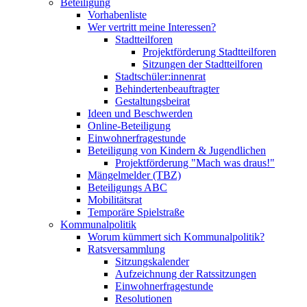
Beteiligung
Vorhabenliste
Wer vertritt meine Interessen?
Stadtteilforen
Projektförderung Stadtteilforen
Sitzungen der Stadtteilforen
Stadtschüler:innenrat
Behindertenbeauftragter
Gestaltungsbeirat
Ideen und Beschwerden
Online-Beteiligung
Einwohnerfragestunde
Beteiligung von Kindern & Jugendlichen
Projektförderung "Mach was draus!"
Mängelmelder (TBZ)
Beteiligungs ABC
Mobilitätsrat
Temporäre Spielstraße
Kommunalpolitik
Worum kümmert sich Kommunalpolitik?
Ratsversammlung
Sitzungskalender
Aufzeichnung der Ratssitzungen
Einwohnerfragestunde
Resolutionen