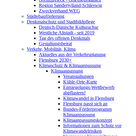
Region Sønderjylland-Schleswig
Zweckverband WEG
Städtebauförderung
Denkmalschutz und Stadtbildpflege
Deutsch-Dänische Kulturachse
Westliche Altstadt - seit 2019
Tag des offenen Denkmals
Gestaltungsbeirat
Verkehr, Mobilität, Klima
Aktuelles aus der Verkehrsplanung
Flensburg 2030+
Klimaschutz & Klimaanpassung
Klimaanpassung
Veranstaltungen
Kühle-Orte-Karte
Entsiegelungs-Wettbewerb
abpflastern!
Klimawandel in Flensburg
Flensburg passt sich an
Bundes-Förderprogramm
Klimaanpassung
Klimaanpassungskonzept
Informationen zum Schutz vor
Klimawandelrisiken