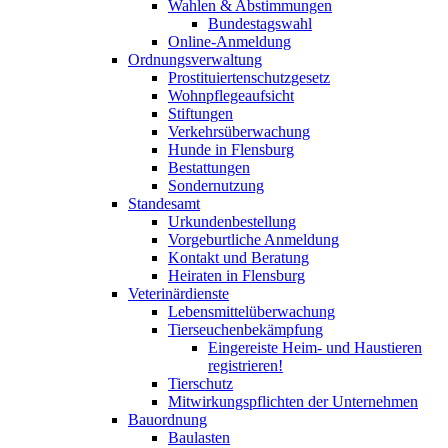
Wahlen & Abstimmungen
Bundestagswahl
Online-Anmeldung
Ordnungsverwaltung
Prostituiertenschutzgesetz
Wohnpflegeaufsicht
Stiftungen
Verkehrsüberwachung
Hunde in Flensburg
Bestattungen
Sondernutzung
Standesamt
Urkundenbestellung
Vorgeburtliche Anmeldung
Kontakt und Beratung
Heiraten in Flensburg
Veterinärdienste
Lebensmittelüberwachung
Tierseuchenbekämpfung
Eingereiste Heim- und Haustieren
registrieren!
Tierschutz
Mitwirkungspflichten der Unternehmen
Bauordnung
Baulasten