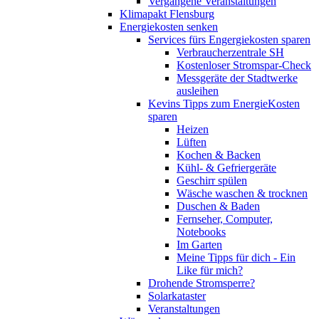
Vergangene Veranstaltungen
Klimapakt Flensburg
Energiekosten senken
Services fürs Engergiekosten sparen
Verbraucherzentrale SH
Kostenloser Stromspar-Check
Messgeräte der Stadtwerke
ausleihen
Kevins Tipps zum EnergieKosten
sparen
Heizen
Lüften
Kochen & Backen
Kühl- & Gefriergeräte
Geschirr spülen
Wäsche waschen & trocknen
Duschen & Baden
Fernseher, Computer,
Notebooks
Im Garten
Meine Tipps für dich - Ein
Like für mich?
Drohende Stromsperre?
Solarkataster
Veranstaltungen