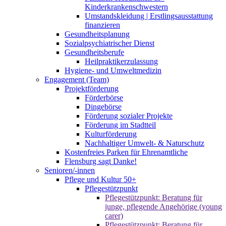
Kinderkrankenschwestern
Umstandskleidung | Erstlingsausstattung
finanzieren
Gesundheitsplanung
Sozialpsychiatrischer Dienst
Gesundheitsberufe
Heilpraktikerzulassung
Hygiene- und Umweltmedizin
Engagement (Team)
Projektförderung
Förderbörse
Dingebörse
Förderung sozialer Projekte
Förderung im Stadtteil
Kulturförderung
Nachhaltiger Umwelt- & Naturschutz
Kostenfreies Parken für Ehrenamtliche
Flensburg sagt Danke!
Senioren/-innen
Pflege und Kultur 50+
Pflegestützpunkt
Pflegestützpunkt: Beratung für
junge, pflegende Angehörige (young
carer)
Pflegestützpunkt: Beratung für