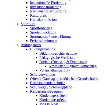
Institutionelle Förderung
Investitionsförderung
Nikolaus Reiser Stiftung
Kulturpreis
Kunstkommission
Sportbüro
Sportförderung
Sportentwicklung
Sportmeister*innen-Ehrung
Ferienschwimmen
Bildungsbüro
Bildungsplanung
Bildungsberichterstattung
Pädagogische Werkstatt
DigitalerDienstag & Donnerstag
Newsletter Digitaler Donnerstag
Veranstaltungsarchiv
Schulverwaltung
Offener Ganztag an städtischen Grundschulen
Berufsbildende Schulen
Schulwege / Schulwegpläne
Kindertagesbetreuung
Kindertagesstätten
Kindertagespflege
Jobs in Kitas