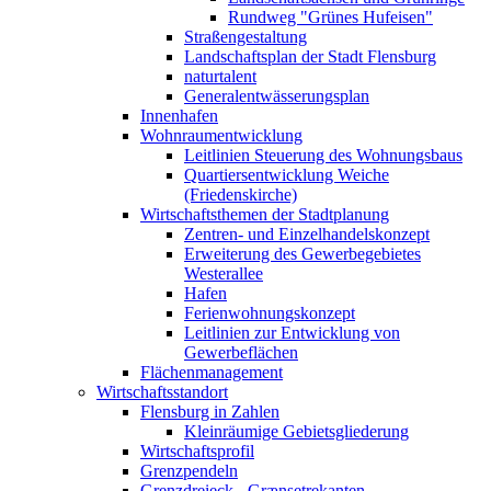
Rundweg "Grünes Hufeisen"
Straßengestaltung
Landschaftsplan der Stadt Flensburg
naturtalent
Generalentwässerungsplan
Innenhafen
Wohnraumentwicklung
Leitlinien Steuerung des Wohnungsbaus
Quartiersentwicklung Weiche
(Friedenskirche)
Wirtschaftsthemen der Stadtplanung
Zentren- und Einzelhandelskonzept
Erweiterung des Gewerbegebietes
Westerallee
Hafen
Ferienwohnungskonzept
Leitlinien zur Entwicklung von
Gewerbeflächen
Flächenmanagement
Wirtschaftsstandort
Flensburg in Zahlen
Kleinräumige Gebietsgliederung
Wirtschaftsprofil
Grenzpendeln
Grenzdreieck - Grænsetrekanten