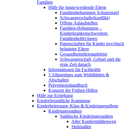
Familien
Hilfe für junge/werdende Eltern
Familienhebammen Schutzengel
Schwangerschafts(konflikt)
Offene Anlaufstellen
Familien-Hebammen, -
Kinderkrankenschwestern,
Familienhelfer:innen
Patenschaften für Kinder psychisch
belasteter Eltern
Gesundheitsdienstanbieter
Schwangerschaft, Geburt und die
erste Zeit danach
Informationen für Fachkräfte
5 Alltagstipps zum Wohlfühlen &
Abschalten
Präventionshandbuch
Konzept der Frühen Hilfen
Hilfe zur Erziehung
Kinderfreundliche Kommune
Kinderbetreuung: Kitas & Kindertagespflege
Kindertagesstätten
Städtische Kindertagesstätten
Alter Kupfermühlenweg
Stuhrsallee