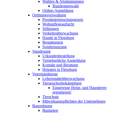
Wahlen & Abstimmungen
Bundestagswahl
Online-Anmeldung
Ordnungsverwaltung
Prostituiertenschutzgesetz
Wohnpflegeaufsicht
Stiftungen
Verkehrsüberwachung
Hunde in Flensburg
Bestattungen
Sondernutzung
Standesamt
Urkundenbestellung
Vorgeburtliche Anmeldung
Kontakt und Beratung
Heiraten in Flensburg
Veterinärdienste
Lebensmittelüberwachung
Tierseuchenbekämpfung
Eingereiste Heim- und Haustieren
registrieren!
Tierschutz
Mitwirkungspflichten der Unternehmen
Bauordnung
Baulasten