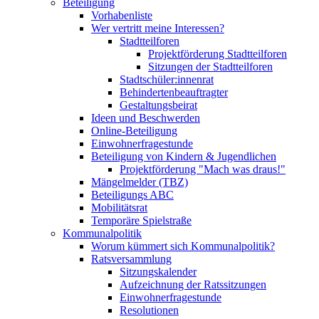
Beteiligung
Vorhabenliste
Wer vertritt meine Interessen?
Stadtteilforen
Projektförderung Stadtteilforen
Sitzungen der Stadtteilforen
Stadtschüler:innenrat
Behindertenbeauftragter
Gestaltungsbeirat
Ideen und Beschwerden
Online-Beteiligung
Einwohnerfragestunde
Beteiligung von Kindern & Jugendlichen
Projektförderung "Mach was draus!"
Mängelmelder (TBZ)
Beteiligungs ABC
Mobilitätsrat
Temporäre Spielstraße
Kommunalpolitik
Worum kümmert sich Kommunalpolitik?
Ratsversammlung
Sitzungskalender
Aufzeichnung der Ratssitzungen
Einwohnerfragestunde
Resolutionen