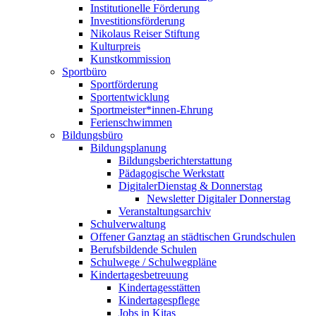
Institutionelle Förderung
Investitionsförderung
Nikolaus Reiser Stiftung
Kulturpreis
Kunstkommission
Sportbüro
Sportförderung
Sportentwicklung
Sportmeister*innen-Ehrung
Ferienschwimmen
Bildungsbüro
Bildungsplanung
Bildungsberichterstattung
Pädagogische Werkstatt
DigitalerDienstag & Donnerstag
Newsletter Digitaler Donnerstag
Veranstaltungsarchiv
Schulverwaltung
Offener Ganztag an städtischen Grundschulen
Berufsbildende Schulen
Schulwege / Schulwegpläne
Kindertagesbetreuung
Kindertagesstätten
Kindertagespflege
Jobs in Kitas