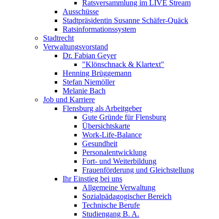
Ratsversammlung im LIVE Stream
Ausschüsse
Stadtpräsidentin Susanne Schäfer-Quäck
Ratsinformationssystem
Stadtrecht
Verwaltungsvorstand
Dr. Fabian Geyer
"Klönschnack & Klartext"
Henning Brüggemann
Stefan Niemöller
Melanie Bach
Job und Karriere
Flensburg als Arbeitgeber
Gute Gründe für Flensburg
Übersichtskarte
Work-Life-Balance
Gesundheit
Personalentwicklung
Fort- und Weiterbildung
Frauenförderung und Gleichstellung
Ihr Einstieg bei uns
Allgemeine Verwaltung
Sozialpädagogischer Bereich
Technische Berufe
Studiengang B. A.