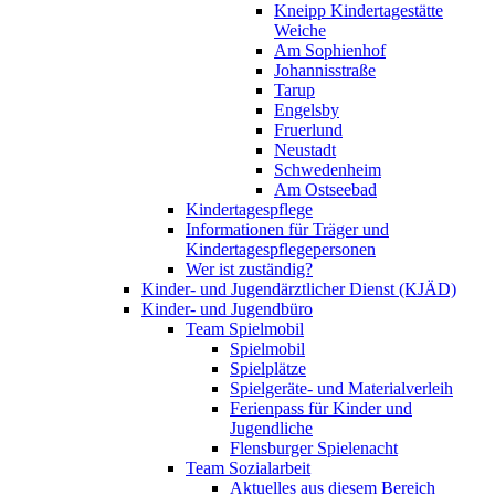
Kneipp Kindertagestätte
Weiche
Am Sophienhof
Johannisstraße
Tarup
Engelsby
Fruerlund
Neustadt
Schwedenheim
Am Ostseebad
Kindertagespflege
Informationen für Träger und
Kindertagespflegepersonen
Wer ist zuständig?
Kinder- und Jugendärztlicher Dienst (KJÄD)
Kinder- und Jugendbüro
Team Spielmobil
Spielmobil
Spielplätze
Spielgeräte- und Materialverleih
Ferienpass für Kinder und
Jugendliche
Flensburger Spielenacht
Team Sozialarbeit
Aktuelles aus diesem Bereich