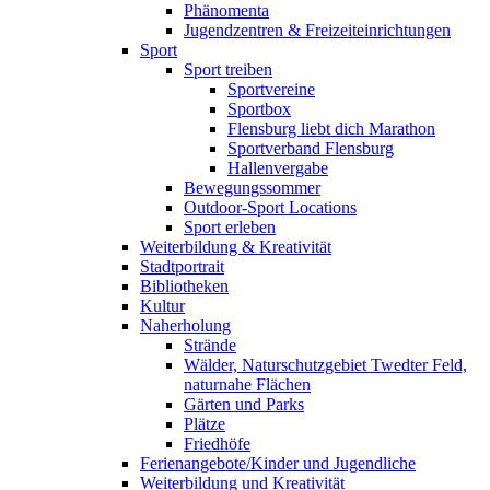
Phänomenta
Jugendzentren & Freizeiteinrichtungen
Sport
Sport treiben
Sportvereine
Sportbox
Flensburg liebt dich Marathon
Sportverband Flensburg
Hallenvergabe
Bewegungssommer
Outdoor-Sport Locations
Sport erleben
Weiterbildung & Kreativität
Stadtportrait
Bibliotheken
Kultur
Naherholung
Strände
Wälder, Naturschutzgebiet Twedter Feld,
naturnahe Flächen
Gärten und Parks
Plätze
Friedhöfe
Ferienangebote/Kinder und Jugendliche
Weiterbildung und Kreativität