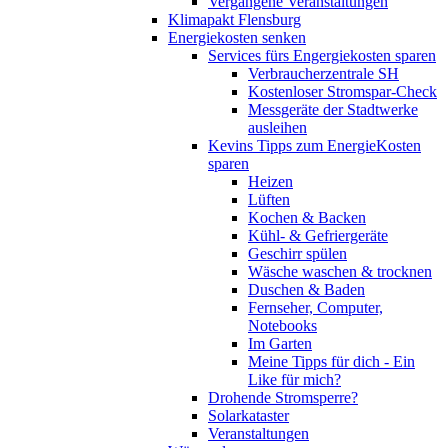
Vergangene Veranstaltungen
Klimapakt Flensburg
Energiekosten senken
Services fürs Engergiekosten sparen
Verbraucherzentrale SH
Kostenloser Stromspar-Check
Messgeräte der Stadtwerke
ausleihen
Kevins Tipps zum EnergieKosten
sparen
Heizen
Lüften
Kochen & Backen
Kühl- & Gefriergeräte
Geschirr spülen
Wäsche waschen & trocknen
Duschen & Baden
Fernseher, Computer,
Notebooks
Im Garten
Meine Tipps für dich - Ein
Like für mich?
Drohende Stromsperre?
Solarkataster
Veranstaltungen