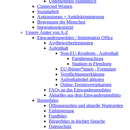
Unternehmen-Stammtisch
Connected Women
Sozialarbeit
Antirassismus + Antidiskriminierung
Begegnung der Menschen
Integrationskonzept
Unsere Ämter von A-Z
Einwanderungsbüro / Immigration Office
Asylbewerberleistungen
Aufenthalt
Non-EU-Residents - Aufenthalt
Familiennachzug
Studium in Flensburg
EU-Bürger*innen - Formulare
Verpflichtungserklärung
Aufenthaltstitel abholen
Online-Terminvereinbarung
FAQs an das Einwanderungsbüro
Aktuelles aus dem Einwanderungsbüro
Bürgerbüro
Öffnungszeiten und aktuelle Wartezeiten
Einbürgerung
Fundbüro
Bürgerbüro in leichter Sprache
Datenschutz