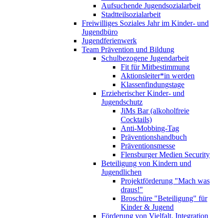
Aufsuchende Jugendsozialarbeit
Stadtteilsozialarbeit
Freiwilliges Soziales Jahr im Kinder- und
Jugendbüro
Jugendferienwerk
Team Prävention und Bildung
Schulbezogene Jugendarbeit
Fit für Mitbestimmung
Aktionsleiter*in werden
Klassenfindungstage
Erzieherischer Kinder- und
Jugendschutz
JiMs Bar (alkoholfreie
Cocktails)
Anti-Mobbing-Tag
Präventionshandbuch
Präventionsmesse
Flensburger Medien Security
Beteiligung von Kindern und
Jugendlichen
Projektförderung "Mach was
draus!"
Broschüre "Beteiligung" für
Kinder & Jugend
Förderung von Vielfalt, Integration