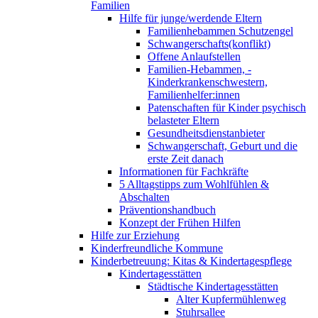
Familien
Hilfe für junge/werdende Eltern
Familienhebammen Schutzengel
Schwangerschafts(konflikt)
Offene Anlaufstellen
Familien-Hebammen, -
Kinderkrankenschwestern,
Familienhelfer:innen
Patenschaften für Kinder psychisch
belasteter Eltern
Gesundheitsdienstanbieter
Schwangerschaft, Geburt und die
erste Zeit danach
Informationen für Fachkräfte
5 Alltagstipps zum Wohlfühlen &
Abschalten
Präventionshandbuch
Konzept der Frühen Hilfen
Hilfe zur Erziehung
Kinderfreundliche Kommune
Kinderbetreuung: Kitas & Kindertagespflege
Kindertagesstätten
Städtische Kindertagesstätten
Alter Kupfermühlenweg
Stuhrsallee