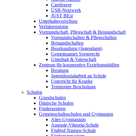
Careleaver
ÜSB-Netzwerk
JUST BEst
Unterhaltsvorschuss
Verfahrenslotse
Vormundschaft, Pflegschaft & Beistandschaft
Vormundschaften & Pflegschaften
Beistandschaften
Beurkundung (Jugendamt)
Gemeinsames Sorgerecht
Unterhalt & Vaterschaft
Zentrum für kooperative Erziehungshilfen
Beratung
Jugendsozialarbeit an Schule
Unterricht für Kranke
Temporäre Beschulung
Schulen
Grundschulen
Dänische Schulen
Förderzentren
Gemeinschaftsschulen und Gymnasien
Altes Gymnasium
Auguste-Viktoria-Schule
Fridtjof-Nansen-Schule
Fördegymnasium