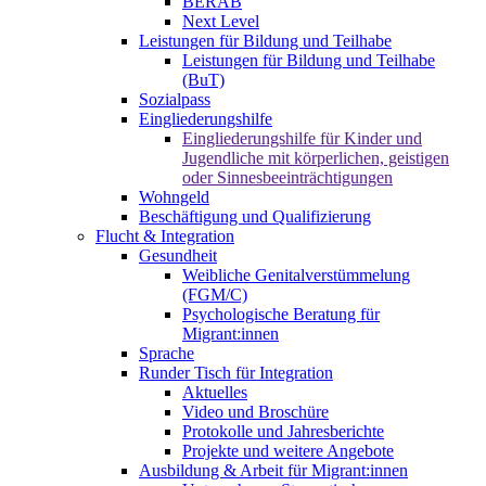
BERAB
Next Level
Leistungen für Bildung und Teilhabe
Leistungen für Bildung und Teilhabe
(BuT)
Sozialpass
Eingliederungshilfe
Eingliederungshilfe für Kinder und
Jugendliche mit körperlichen, geistigen
oder Sinnesbeeinträchtigungen
Wohngeld
Beschäftigung und Qualifizierung
Flucht & Integration
Gesundheit
Weibliche Genitalverstümmelung
(FGM/C)
Psychologische Beratung für
Migrant:innen
Sprache
Runder Tisch für Integration
Aktuelles
Video und Broschüre
Protokolle und Jahresberichte
Projekte und weitere Angebote
Ausbildung & Arbeit für Migrant:innen