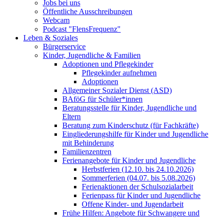
Jobs bei uns
Öffentliche Ausschreibungen
Webcam
Podcast "FlensFrequenz"
Leben & Soziales
Bürgerservice
Kinder, Jugendliche & Familien
Adoptionen und Pflegekinder
Pflegekinder aufnehmen
Adoptionen
Allgemeiner Sozialer Dienst (ASD)
BAföG für Schüler*innen
Beratungsstelle für Kinder, Jugendliche und
Eltern
Beratung zum Kinderschutz (für Fachkräfte)
Eingliederungshilfe für Kinder und Jugendliche
mit Behinderung
Familienzentren
Ferienangebote für Kinder und Jugendliche
Herbstferien (12.10. bis 24.10.2026)
Sommerferien (04.07. bis 5.08.2026)
Ferienaktionen der Schulsozialarbeit
Ferienpass für Kinder und Jugendliche
Offene Kinder- und Jugendarbeit
Frühe Hilfen: Angebote für Schwangere und