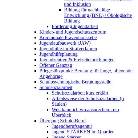
und Inklusion
Bildung für nachhaltige
Entwicklung (BNE) / Ökologische
Bildung
Förderung Jugendarbeit
Kinder- und Jugendschutzzentrum
Kommunale Präventionskette
Jugendaufbauwerk (JAW)
Jugendhilfe im Strafverfahren
Jugendhilfeplanung
Jugendzentren & Freizeiteinrichtungen
Offener Ganztag
Pflegestützpunkt: Beratung für junge, pflegende
Angehörige
Schulpsychologische Beratungsstelle
Schulsozialarbeit
Schulsozialarbeit kurz erklärt
Arbeitsweise der Schulsozialarbeit (6
Säulen)
Wen kann ich wo ansprechen - ein
Überblick
Übergang Schule-Beruf
Jugendberufsagentur
Jugend STÄRKEN im Quartier
Jugend Stärken