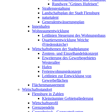
Rundweg "Grünes Hufeisen"
Straßengestaltung
Landschaftsplan der Stadt Flensburg
naturtalent
Generalentwässerungsplan
Innenhafen
Wohnraumentwicklung
Leitlinien Steuerung des Wohnungsbaus
Quartiersentwicklung Weiche
(Friedenskirche)
Wirtschaftsthemen der Stadtplanung
Zentren- und Einzelhandelskonzept
Erweiterung des Gewerbegebietes
Westerallee
Hafen
Ferienwohnungskonzept
Leitlinien zur Entwicklung von
Gewerbeflächen
Flächenmanagement
Wirtschaftsstandort
Flensburg in Zahlen
Kleinräumige Gebietsgliederung
Wirtschaftsprofil
Grenzpendeln
Grenzdreieck - Grænsetrekanten