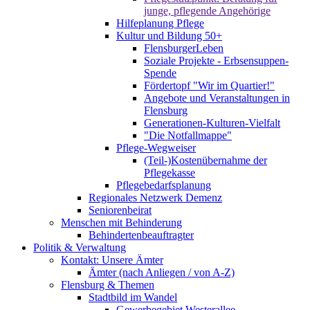
junge, pflegende Angehörige
Hilfeplanung Pflege
Kultur und Bildung 50+
FlensburgerLeben
Soziale Projekte - Erbsensuppen-
Spende
Fördertopf "Wir im Quartier!"
Angebote und Veranstaltungen in
Flensburg
Generationen-Kulturen-Vielfalt
"Die Notfallmappe"
Pflege-Wegweiser
(Teil-)Kostenübernahme der
Pflegekasse
Pflegebedarfsplanung
Regionales Netzwerk Demenz
Seniorenbeirat
Menschen mit Behinderung
Behindertenbeauftragter
Politik & Verwaltung
Kontakt: Unsere Ämter
Ämter (nach Anliegen / von A-Z)
Flensburg & Themen
Stadtbild im Wandel
Gewerbegebiet Westerallee