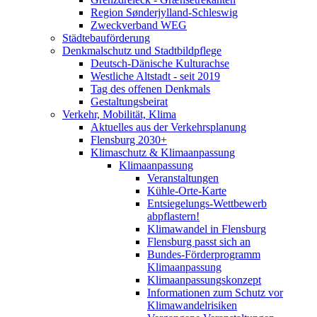
Region Sønderjylland-Schleswig
Zweckverband WEG
Städtebauförderung
Denkmalschutz und Stadtbildpflege
Deutsch-Dänische Kulturachse
Westliche Altstadt - seit 2019
Tag des offenen Denkmals
Gestaltungsbeirat
Verkehr, Mobilität, Klima
Aktuelles aus der Verkehrsplanung
Flensburg 2030+
Klimaschutz & Klimaanpassung
Klimaanpassung
Veranstaltungen
Kühle-Orte-Karte
Entsiegelungs-Wettbewerb
abpflastern!
Klimawandel in Flensburg
Flensburg passt sich an
Bundes-Förderprogramm
Klimaanpassung
Klimaanpassungskonzept
Informationen zum Schutz vor
Klimawandelrisiken