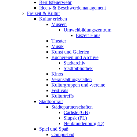
Berufsfeuerwehr
Ideen- & Beschwerdemanagement
Freizeit & Kultur
Kultur erleben
Museen
Umweltbildungszentrum
Eiszeit-Haus
Theater
Musik
Kunst und Galerien
Büchereien und Archive
Stadtarchiv
Stadtbibliothek
Kinos
Veranstaltungsstätten
Kulturgruppen und -vereine
Festivals
Kulturtreffs
Stadtportrait
Städtepartnerschaften
Carlisle (GB)
Slupsk (PL)
Neubrandenburg (D)
Spiel und Spaß
Campusbad