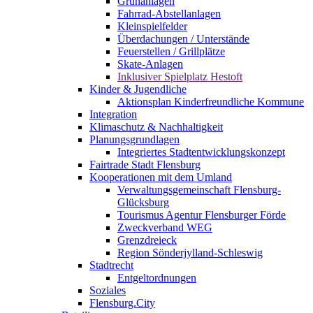
Grünanlagen
Fahrrad-Abstellanlagen
Kleinspielfelder
Überdachungen / Unterstände
Feuerstellen / Grillplätze
Skate-Anlagen
Inklusiver Spielplatz Hestoft
Kinder & Jugendliche
Aktionsplan Kinderfreundliche Kommune
Integration
Klimaschutz & Nachhaltigkeit
Planungsgrundlagen
Integriertes Stadtentwicklungskonzept
Fairtrade Stadt Flensburg
Kooperationen mit dem Umland
Verwaltungsgemeinschaft Flensburg-
Glücksburg
Tourismus Agentur Flensburger Förde
Zweckverband WEG
Grenzdreieck
Region Sönderjylland-Schleswig
Stadtrecht
Entgeltordnungen
Soziales
Flensburg.City