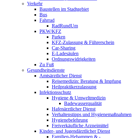
Verkehr
Baustellen im Stadtgebiet
Bus
Fahrrad
RadRundUm
PKW/KFZ
Parken
KFZ-Zulassung & Führerschein
Car-Sharing
E-Ladesäulen
Ordnungswidrigkeiten
Zu Fuß
Gesundheitsdienste
Amtsärztlicher Dienst
Reisemedizin: Beratung & Impfung
Heilpraktikerzulassung
Infektionsschutz
Hygiene & Umweltmedizin
Badewasserqualität
Hafenärztlicher Dienst
Verhaltenstipps und Hygienemaßnahmen
Hygienebelehrung
Freiverkäufliche Arzneimittel
Kinder- und Jugendärztlicher Dienst
Familien-Hebammen & -