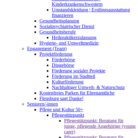
Kinderkrankenschwestern
Umstandskleidung | Erstlingsausstattung
finanzieren
Gesundheitsplanung
Sozialpsychiatrischer Dienst
Gesundheitsberufe
Heilpraktikerzulassung
Hygiene- und Umweltmedizin
Engagement (Team)
Projektförderung
Förderbörse
Dingebörse
Förderung sozialer Projekte
Förderung im Stadtteil
Kulturförderung
Nachhaltiger Umwelt- & Naturschutz
Kostenfreies Parken für Ehrenamtliche
Flensburg sagt Danke!
Senioren/-innen
Pflege und Kultur 50+
Pflegestützpunkt
Pflegestützpunkt: Beratung für
junge, pflegende Angehörige (young
carer)
Pflegestützpunkt: Beratung für