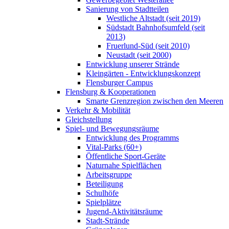
Sanierung von Stadtteilen
Westliche Altstadt (seit 2019)
Südstadt Bahnhofsumfeld (seit
2013)
Fruerlund-Süd (seit 2010)
Neustadt (seit 2000)
Entwicklung unserer Strände
Kleingärten - Entwicklungskonzept
Flensburger Campus
Flensburg & Kooperationen
Smarte Grenzregion zwischen den Meeren
Verkehr & Mobilität
Gleichstellung
Spiel- und Bewegungsräume
Entwicklung des Programms
Vital-Parks (60+)
Öffentliche Sport-Geräte
Naturnahe Spielflächen
Arbeitsgruppe
Beteiligung
Schulhöfe
Spielplätze
Jugend-Aktivitätsräume
Stadt-Strände