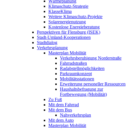
Wärmeplanung
Klimaschutz-Strategie
KlasseKlima
Weitere Klimaschutz-Projekte
Solarenergienutzung
Kostenlose Energieberatung
Perspektiven für Flensburg (ISEK)
Stadt-Umland-Kooperationen
Stadtdialog
Verkehrsplanung
Masterplan Mobilität
Verkehrsberuhigung Norderstraße
Fahrradstraßen
Radabstellmöglichkeiten
Parkraumkonzept
Mobilitätsstationen
Erweiterung personeller Ressourcen
Haushaltsbefragung zur
Fortbewegung (Mobilität)
Zu Fuß
Mit dem Fahrrad
Mit dem Bus
Nahverkehrsplan
Mit dem Auto
Masterplan Mobilität