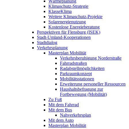
Wärmeplanung
Klimaschutz-Strategie
KlasseKlima
Weitere Klimaschutz-Projekte
Solarenergienutzung
Kostenlose Energieberatung
Perspektiven für Flensburg (ISEK)
Stadt-Umland-Kooperationen
Stadtdialog
Verkehrsplanung
Masterplan Mobilität
Verkehrsberuhigung Norderstraße
Fahrradstraßen
Radabstellmöglichkeiten
Parkraumkonzept
Mobilitätsstationen
Erweiterung personeller Ressourcen
Haushaltsbefragung zur
Fortbewegung (Mobilität)
Zu Fuß
Mit dem Fahrrad
Mit dem Bus
Nahverkehrsplan
Mit dem Auto
Masterplan Mobilität