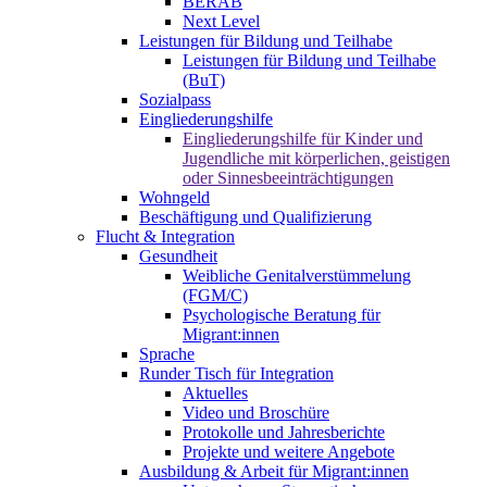
BERAB
Next Level
Leistungen für Bildung und Teilhabe
Leistungen für Bildung und Teilhabe
(BuT)
Sozialpass
Eingliederungshilfe
Eingliederungshilfe für Kinder und
Jugendliche mit körperlichen, geistigen
oder Sinnesbeeinträchtigungen
Wohngeld
Beschäftigung und Qualifizierung
Flucht & Integration
Gesundheit
Weibliche Genitalverstümmelung
(FGM/C)
Psychologische Beratung für
Migrant:innen
Sprache
Runder Tisch für Integration
Aktuelles
Video und Broschüre
Protokolle und Jahresberichte
Projekte und weitere Angebote
Ausbildung & Arbeit für Migrant:innen