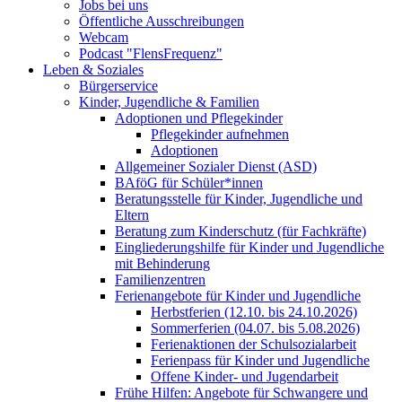
Jobs bei uns
Öffentliche Ausschreibungen
Webcam
Podcast "FlensFrequenz"
Leben & Soziales
Bürgerservice
Kinder, Jugendliche & Familien
Adoptionen und Pflegekinder
Pflegekinder aufnehmen
Adoptionen
Allgemeiner Sozialer Dienst (ASD)
BAföG für Schüler*innen
Beratungsstelle für Kinder, Jugendliche und
Eltern
Beratung zum Kinderschutz (für Fachkräfte)
Eingliederungshilfe für Kinder und Jugendliche
mit Behinderung
Familienzentren
Ferienangebote für Kinder und Jugendliche
Herbstferien (12.10. bis 24.10.2026)
Sommerferien (04.07. bis 5.08.2026)
Ferienaktionen der Schulsozialarbeit
Ferienpass für Kinder und Jugendliche
Offene Kinder- und Jugendarbeit
Frühe Hilfen: Angebote für Schwangere und