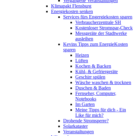
Vergangene Veranstaltungen
Klimapakt Flensburg
Energiekosten senken
Services fürs Engergiekosten sparen
Verbraucherzentrale SH
Kostenloser Stromspar-Check
Messgeräte der Stadtwerke
ausleihen
Kevins Tipps zum EnergieKosten
sparen
Heizen
Lüften
Kochen & Backen
Kühl- & Gefriergeräte
Geschirr spülen
Wäsche waschen & trocknen
Duschen & Baden
Fernseher, Computer,
Notebooks
Im Garten
Meine Tipps für dich - Ein
Like für mich?
Drohende Stromsperre?
Solarkataster
Veranstaltungen