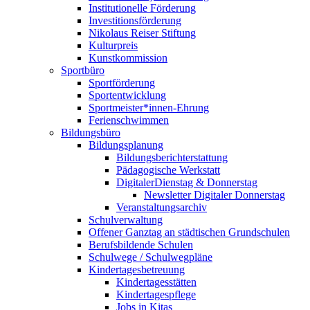
Institutionelle Förderung
Investitionsförderung
Nikolaus Reiser Stiftung
Kulturpreis
Kunstkommission
Sportbüro
Sportförderung
Sportentwicklung
Sportmeister*innen-Ehrung
Ferienschwimmen
Bildungsbüro
Bildungsplanung
Bildungsberichterstattung
Pädagogische Werkstatt
DigitalerDienstag & Donnerstag
Newsletter Digitaler Donnerstag
Veranstaltungsarchiv
Schulverwaltung
Offener Ganztag an städtischen Grundschulen
Berufsbildende Schulen
Schulwege / Schulwegpläne
Kindertagesbetreuung
Kindertagesstätten
Kindertagespflege
Jobs in Kitas