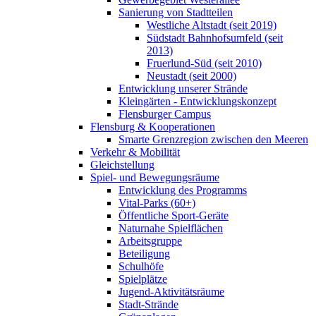
Sanierung von Stadtteilen
Westliche Altstadt (seit 2019)
Südstadt Bahnhofsumfeld (seit
2013)
Fruerlund-Süd (seit 2010)
Neustadt (seit 2000)
Entwicklung unserer Strände
Kleingärten - Entwicklungskonzept
Flensburger Campus
Flensburg & Kooperationen
Smarte Grenzregion zwischen den Meeren
Verkehr & Mobilität
Gleichstellung
Spiel- und Bewegungsräume
Entwicklung des Programms
Vital-Parks (60+)
Öffentliche Sport-Geräte
Naturnahe Spielflächen
Arbeitsgruppe
Beteiligung
Schulhöfe
Spielplätze
Jugend-Aktivitätsräume
Stadt-Strände