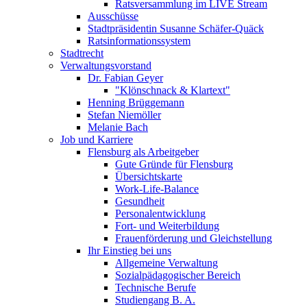
Ratsversammlung im LIVE Stream
Ausschüsse
Stadtpräsidentin Susanne Schäfer-Quäck
Ratsinformationssystem
Stadtrecht
Verwaltungsvorstand
Dr. Fabian Geyer
"Klönschnack & Klartext"
Henning Brüggemann
Stefan Niemöller
Melanie Bach
Job und Karriere
Flensburg als Arbeitgeber
Gute Gründe für Flensburg
Übersichtskarte
Work-Life-Balance
Gesundheit
Personalentwicklung
Fort- und Weiterbildung
Frauenförderung und Gleichstellung
Ihr Einstieg bei uns
Allgemeine Verwaltung
Sozialpädagogischer Bereich
Technische Berufe
Studiengang B. A.