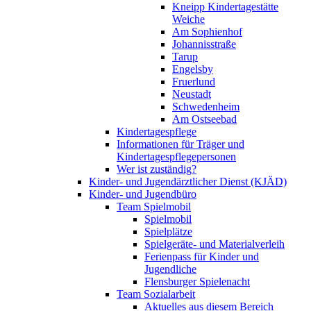
Kneipp Kindertagestätte
Weiche
Am Sophienhof
Johannisstraße
Tarup
Engelsby
Fruerlund
Neustadt
Schwedenheim
Am Ostseebad
Kindertagespflege
Informationen für Träger und
Kindertagespflegepersonen
Wer ist zuständig?
Kinder- und Jugendärztlicher Dienst (KJÄD)
Kinder- und Jugendbüro
Team Spielmobil
Spielmobil
Spielplätze
Spielgeräte- und Materialverleih
Ferienpass für Kinder und
Jugendliche
Flensburger Spielenacht
Team Sozialarbeit
Aktuelles aus diesem Bereich