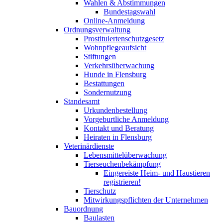
Wahlen & Abstimmungen
Bundestagswahl
Online-Anmeldung
Ordnungsverwaltung
Prostituiertenschutzgesetz
Wohnpflegeaufsicht
Stiftungen
Verkehrsüberwachung
Hunde in Flensburg
Bestattungen
Sondernutzung
Standesamt
Urkundenbestellung
Vorgeburtliche Anmeldung
Kontakt und Beratung
Heiraten in Flensburg
Veterinärdienste
Lebensmittelüberwachung
Tierseuchenbekämpfung
Eingereiste Heim- und Haustieren
registrieren!
Tierschutz
Mitwirkungspflichten der Unternehmen
Bauordnung
Baulasten