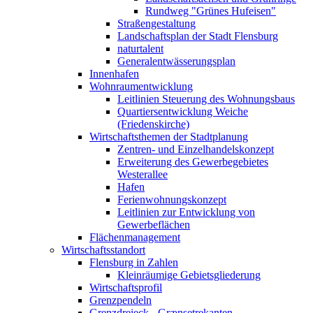
Rundweg "Grünes Hufeisen"
Straßengestaltung
Landschaftsplan der Stadt Flensburg
naturtalent
Generalentwässerungsplan
Innenhafen
Wohnraumentwicklung
Leitlinien Steuerung des Wohnungsbaus
Quartiersentwicklung Weiche
(Friedenskirche)
Wirtschaftsthemen der Stadtplanung
Zentren- und Einzelhandelskonzept
Erweiterung des Gewerbegebietes
Westerallee
Hafen
Ferienwohnungskonzept
Leitlinien zur Entwicklung von
Gewerbeflächen
Flächenmanagement
Wirtschaftsstandort
Flensburg in Zahlen
Kleinräumige Gebietsgliederung
Wirtschaftsprofil
Grenzpendeln
Grenzdreieck - Grænsetrekanten