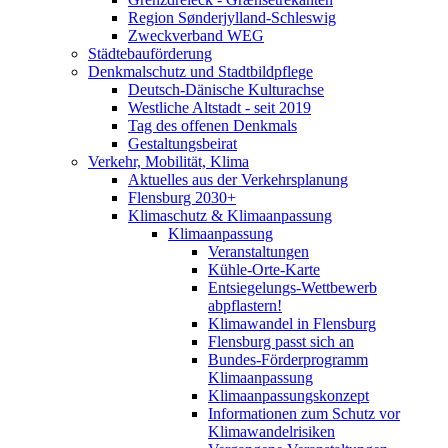
Region Sønderjylland-Schleswig
Zweckverband WEG
Städtebauförderung
Denkmalschutz und Stadtbildpflege
Deutsch-Dänische Kulturachse
Westliche Altstadt - seit 2019
Tag des offenen Denkmals
Gestaltungsbeirat
Verkehr, Mobilität, Klima
Aktuelles aus der Verkehrsplanung
Flensburg 2030+
Klimaschutz & Klimaanpassung
Klimaanpassung
Veranstaltungen
Kühle-Orte-Karte
Entsiegelungs-Wettbewerb
abpflastern!
Klimawandel in Flensburg
Flensburg passt sich an
Bundes-Förderprogramm
Klimaanpassung
Klimaanpassungskonzept
Informationen zum Schutz vor
Klimawandelrisiken