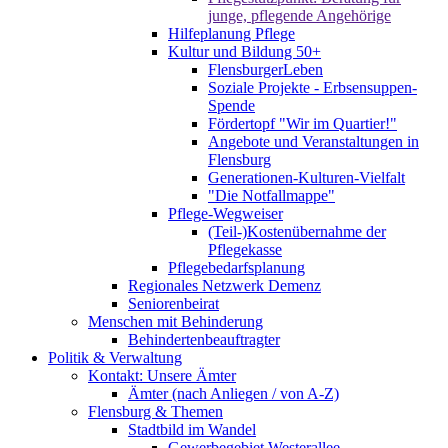
junge, pflegende Angehörige
Hilfeplanung Pflege
Kultur und Bildung 50+
FlensburgerLeben
Soziale Projekte - Erbsensuppen-
Spende
Fördertopf "Wir im Quartier!"
Angebote und Veranstaltungen in
Flensburg
Generationen-Kulturen-Vielfalt
"Die Notfallmappe"
Pflege-Wegweiser
(Teil-)Kostenübernahme der
Pflegekasse
Pflegebedarfsplanung
Regionales Netzwerk Demenz
Seniorenbeirat
Menschen mit Behinderung
Behindertenbeauftragter
Politik & Verwaltung
Kontakt: Unsere Ämter
Ämter (nach Anliegen / von A-Z)
Flensburg & Themen
Stadtbild im Wandel
Gewerbegebiet Westerallee