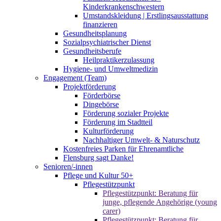
Kinderkrankenschwestern
Umstandskleidung | Erstlingsausstattung
finanzieren
Gesundheitsplanung
Sozialpsychiatrischer Dienst
Gesundheitsberufe
Heilpraktikerzulassung
Hygiene- und Umweltmedizin
Engagement (Team)
Projektförderung
Förderbörse
Dingebörse
Förderung sozialer Projekte
Förderung im Stadtteil
Kulturförderung
Nachhaltiger Umwelt- & Naturschutz
Kostenfreies Parken für Ehrenamtliche
Flensburg sagt Danke!
Senioren/-innen
Pflege und Kultur 50+
Pflegestützpunkt
Pflegestützpunkt: Beratung für
junge, pflegende Angehörige (young
carer)
Pflegestützpunkt: Beratung für