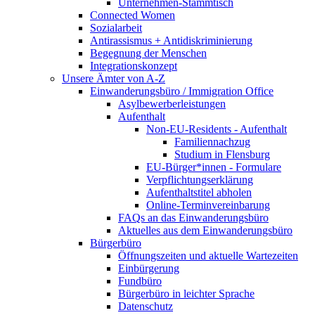
Unternehmen-Stammtisch
Connected Women
Sozialarbeit
Antirassismus + Antidiskriminierung
Begegnung der Menschen
Integrationskonzept
Unsere Ämter von A-Z
Einwanderungsbüro / Immigration Office
Asylbewerberleistungen
Aufenthalt
Non-EU-Residents - Aufenthalt
Familiennachzug
Studium in Flensburg
EU-Bürger*innen - Formulare
Verpflichtungserklärung
Aufenthaltstitel abholen
Online-Terminvereinbarung
FAQs an das Einwanderungsbüro
Aktuelles aus dem Einwanderungsbüro
Bürgerbüro
Öffnungszeiten und aktuelle Wartezeiten
Einbürgerung
Fundbüro
Bürgerbüro in leichter Sprache
Datenschutz