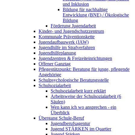
und Inklusion
Bildung für nachhaltige
Entwicklung (BNE) / Ökologische
Bildung
Förderung Jugendarbeit
Kinder- und Jugendschutzzentrum
Kommunale Präventionskette
Jugendaufbauwerk (JAW)
Jugendhilfe im Strafverfahren
Jugendhilfeplanung
Jugendzentren & Freizeiteinrichtungen
Offener Ganztag
Pflegestützpunkt: Beratung für junge, pflegende
Angehörige
Schulpsychologische Beratungsstelle
Schulsozialarbeit
Schulsozialarbeit kurz erklärt
Arbeitsweise der Schulsozialarbeit (6
Säulen)
Wen kann ich wo ansprechen - ein
Überblick
Übergang Schule-Beruf
Jugendberufsagentur
Jugend STÄRKEN im Quartier
Jugend Stärken