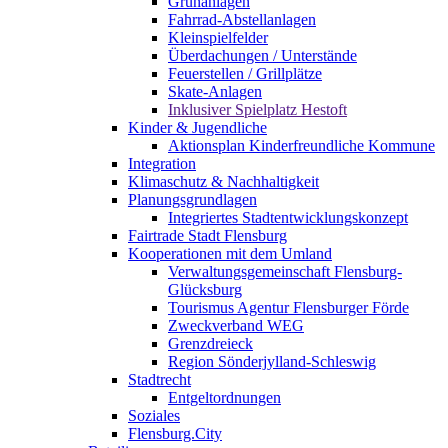
Grünanlagen
Fahrrad-Abstellanlagen
Kleinspielfelder
Überdachungen / Unterstände
Feuerstellen / Grillplätze
Skate-Anlagen
Inklusiver Spielplatz Hestoft
Kinder & Jugendliche
Aktionsplan Kinderfreundliche Kommune
Integration
Klimaschutz & Nachhaltigkeit
Planungsgrundlagen
Integriertes Stadtentwicklungskonzept
Fairtrade Stadt Flensburg
Kooperationen mit dem Umland
Verwaltungsgemeinschaft Flensburg-
Glücksburg
Tourismus Agentur Flensburger Förde
Zweckverband WEG
Grenzdreieck
Region Sönderjylland-Schleswig
Stadtrecht
Entgeltordnungen
Soziales
Flensburg.City