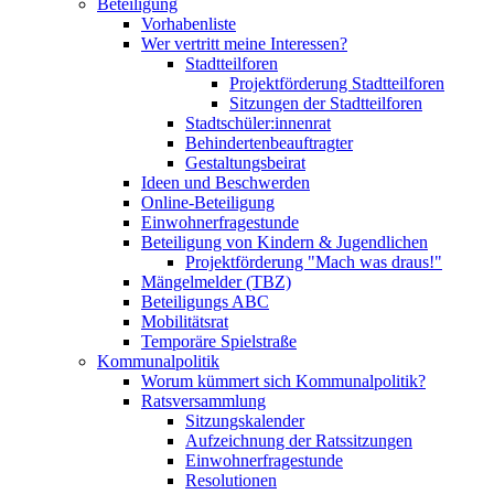
Beteiligung
Vorhabenliste
Wer vertritt meine Interessen?
Stadtteilforen
Projektförderung Stadtteilforen
Sitzungen der Stadtteilforen
Stadtschüler:innenrat
Behindertenbeauftragter
Gestaltungsbeirat
Ideen und Beschwerden
Online-Beteiligung
Einwohnerfragestunde
Beteiligung von Kindern & Jugendlichen
Projektförderung "Mach was draus!"
Mängelmelder (TBZ)
Beteiligungs ABC
Mobilitätsrat
Temporäre Spielstraße
Kommunalpolitik
Worum kümmert sich Kommunalpolitik?
Ratsversammlung
Sitzungskalender
Aufzeichnung der Ratssitzungen
Einwohnerfragestunde
Resolutionen