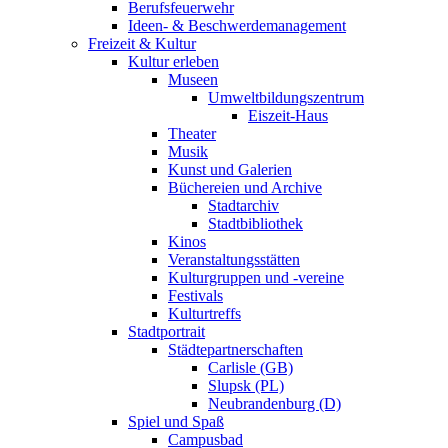
Berufsfeuerwehr
Ideen- & Beschwerdemanagement
Freizeit & Kultur
Kultur erleben
Museen
Umweltbildungszentrum
Eiszeit-Haus
Theater
Musik
Kunst und Galerien
Büchereien und Archive
Stadtarchiv
Stadtbibliothek
Kinos
Veranstaltungsstätten
Kulturgruppen und -vereine
Festivals
Kulturtreffs
Stadtportrait
Städtepartnerschaften
Carlisle (GB)
Slupsk (PL)
Neubrandenburg (D)
Spiel und Spaß
Campusbad