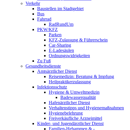
Verkehr
Baustellen im Stadtgebiet
Bus
Fahrrad
RadRundUm
PKW/KFZ
Parken
KFZ-Zulassung & Führerschein
Car-Sharing
E-Ladesäulen
Ordnungswidrigkeiten
Zu Fuß
Gesundheitsdienste
Amtsärztlicher Dienst
Reisemedizin: Beratung & Impfung
Heilpraktikerzulassung
Infektionsschutz
Hygiene & Umweltmedizin
Badewasserqualität
Hafenärztlicher Dienst
Verhaltenstipps und Hygienemaßnahmen
Hygienebelehrung
Freiverkäufliche Arzneimittel
Kinder- und Jugendärztlicher Dienst
Familien-Hebammen & -