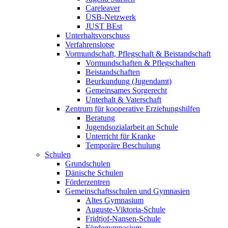
Careleaver
ÜSB-Netzwerk
JUST BEst
Unterhaltsvorschuss
Verfahrenslotse
Vormundschaft, Pflegschaft & Beistandschaft
Vormundschaften & Pflegschaften
Beistandschaften
Beurkundung (Jugendamt)
Gemeinsames Sorgerecht
Unterhalt & Vaterschaft
Zentrum für kooperative Erziehungshilfen
Beratung
Jugendsozialarbeit an Schule
Unterricht für Kranke
Temporäre Beschulung
Schulen
Grundschulen
Dänische Schulen
Förderzentren
Gemeinschaftsschulen und Gymnasien
Altes Gymnasium
Auguste-Viktoria-Schule
Fridtjof-Nansen-Schule
Fördegymnasium