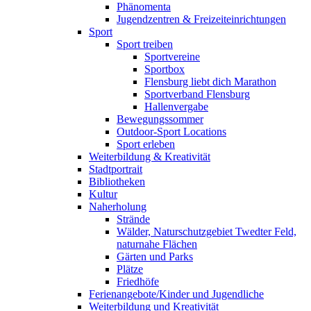
Phänomenta
Jugendzentren & Freizeiteinrichtungen
Sport
Sport treiben
Sportvereine
Sportbox
Flensburg liebt dich Marathon
Sportverband Flensburg
Hallenvergabe
Bewegungssommer
Outdoor-Sport Locations
Sport erleben
Weiterbildung & Kreativität
Stadtportrait
Bibliotheken
Kultur
Naherholung
Strände
Wälder, Naturschutzgebiet Twedter Feld,
naturnahe Flächen
Gärten und Parks
Plätze
Friedhöfe
Ferienangebote/Kinder und Jugendliche
Weiterbildung und Kreativität