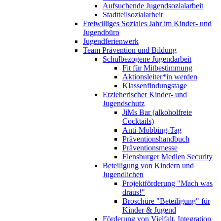
Aufsuchende Jugendsozialarbeit
Stadtteilsozialarbeit
Freiwilliges Soziales Jahr im Kinder- und
Jugendbüro
Jugendferienwerk
Team Prävention und Bildung
Schulbezogene Jugendarbeit
Fit für Mitbestimmung
Aktionsleiter*in werden
Klassenfindungstage
Erzieherischer Kinder- und
Jugendschutz
JiMs Bar (alkoholfreie
Cocktails)
Anti-Mobbing-Tag
Präventionshandbuch
Präventionsmesse
Flensburger Medien Security
Beteiligung von Kindern und
Jugendlichen
Projektförderung "Mach was
draus!"
Broschüre "Beteiligung" für
Kinder & Jugend
Förderung von Vielfalt, Integration