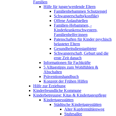
Familien
Hilfe für junge/werdende Eltern
Familienhebammen Schutzengel
Schwangerschafts(konflikt)
Offene Anlaufstellen
Familien-Hebammen, -
Kinderkrankenschwestern,
Familienhelfer:innen
Patenschaften für Kinder psychisch
belasteter Eltern
Gesundheitsdienstanbieter
Schwangerschaft, Geburt und die
erste Zeit danach
Informationen für Fachkräfte
5 Alltagstipps zum Wohlfühlen &
Abschalten
Präventionshandbuch
Konzept der Frühen Hilfen
Hilfe zur Erziehung
Kinderfreundliche Kommune
Kinderbetreuung: Kitas & Kindertagespflege
Kindertagesstätten
Städtische Kindertagesstätten
Alter Kupfermühlenweg
Stuhrsallee