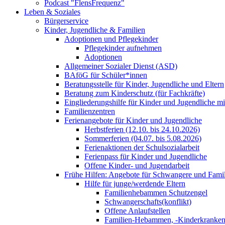
Podcast "FlensFrequenz"
Leben & Soziales
Bürgerservice
Kinder, Jugendliche & Familien
Adoptionen und Pflegekinder
Pflegekinder aufnehmen
Adoptionen
Allgemeiner Sozialer Dienst (ASD)
BAföG für Schüler*innen
Beratungsstelle für Kinder, Jugendliche und Eltern
Beratung zum Kinderschutz (für Fachkräfte)
Eingliederungshilfe für Kinder und Jugendliche m
Familienzentren
Ferienangebote für Kinder und Jugendliche
Herbstferien (12.10. bis 24.10.2026)
Sommerferien (04.07. bis 5.08.2026)
Ferienaktionen der Schulsozialarbeit
Ferienpass für Kinder und Jugendliche
Offene Kinder- und Jugendarbeit
Frühe Hilfen: Angebote für Schwangere und Fami
Hilfe für junge/werdende Eltern
Familienhebammen Schutzengel
Schwangerschafts(konflikt)
Offene Anlaufstellen
Familien-Hebammen, -Kinderkrankens