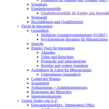
Sozialpass
Eingliederungshilfe
Eingliederungshilfe für Kinder und Jugendli
Wohngeld
Beschäftigung und Qualifizierung
Flucht & Integration
Gesundheit
Weibliche Genitalverstümmelung (FGM/C)
Psychologische Beratung für Migrant:innen
Sprache
Runder Tisch für Integration
Aktuelles
Video und Broschüre
Protokolle und Jahresberichte
Projekte und weitere Angebote
Ausbildung & Arbeit für Migrant:innen
Unternehmen-Stammtisch
Connected Women
Sozialarbeit
Antirassismus + Antidiskriminierung
Begegnung der Menschen
Integrationskonzept
Unsere Ämter von A-Z
Einwanderungsbüro / Immigration Office