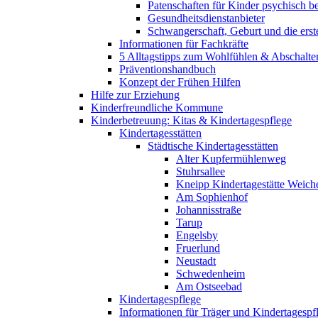
Patenschaften für Kinder psychisch bel
Gesundheitsdienstanbieter
Schwangerschaft, Geburt und die erst
Informationen für Fachkräfte
5 Alltagstipps zum Wohlfühlen & Abschalte
Präventionshandbuch
Konzept der Frühen Hilfen
Hilfe zur Erziehung
Kinderfreundliche Kommune
Kinderbetreuung: Kitas & Kindertagespflege
Kindertagesstätten
Städtische Kindertagesstätten
Alter Kupfermühlenweg
Stuhrsallee
Kneipp Kindertagestätte Weich
Am Sophienhof
Johannisstraße
Tarup
Engelsby
Fruerlund
Neustadt
Schwedenheim
Am Ostseebad
Kindertagespflege
Informationen für Träger und Kindertagespf