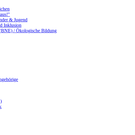
ichen
aus!"
inder & Jugend
nd Inklusion
 (BNE) / Ökologische Bildung
Angehörige
)
k