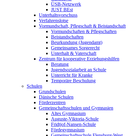
ÜSB-Netzwerk
JUST BEst
Unterhaltsvorschuss
Verfahrenslotse
Vormundschaft, Pflegschaft & Beistandschaft
Vormundschaften & Pflegschaften
Beistandschaften
Beurkundung (Jugendamt)
Gemeinsames Sorgerecht
Unterhalt & Vaterschaft
Zentrum für kooperative Erziehungshilfen
Beratung
Jugendsozialarbeit an Schule
Unterricht für Kranke
Temporäre Beschulung
Schulen
Grundschulen
Dänische Schulen
Förderzentren
Gemeinschaftsschulen und Gymnasien
Altes Gymnasium
Auguste-Viktoria-Schule
Fridtjof-Nansen-Schule
Fördegymnasium
Gemeinschaftsschule Flensburg-West