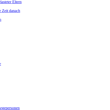
asteter Eltern
e Zeit danach
n
e
legepersonen