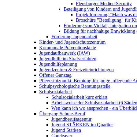
Flensburger Medien Security
Beteiligung von Kindern und Jugendl
Projektförderung "Mach was dr
Broschüre "Beteiligung" für K
Förderung von Vielfalt, Integration u
Bildung für nachhaltige Entwicklung
Förderung Jugendarbeit
Kinder- und Jugendschutzzentrum
Kommunale Präventionskette
Jugendaufbauwerk (JAW)
Jugendhilfe im Strafverfahren
Jugendhilfeplanung
Jugendzentren & Freizeiteinrichtungen
Offener Ganztag
Pflegestützpunkt: Beratung für junge, pflegende 
Schulpsychologische Beratungsstelle
Schulsozialarbeit
Schulsozialarbeit kurz erklärt
Arbeitsweise der Schulsozialarbeit (6 Säulen
Wen kann ich wo ansprechen - ein Überblic
Übergang Schule-Beruf
Jugendberufsagentur
Jugend STÄRKEN im Quartier
Jugend Stärken
Careleaver