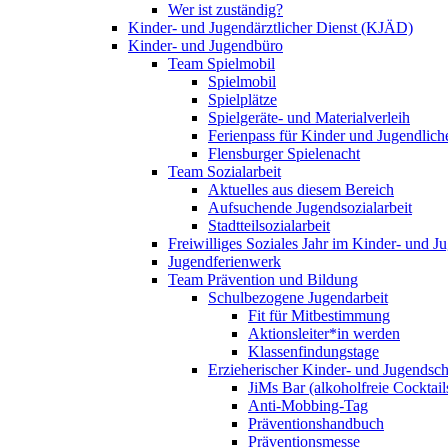
Wer ist zuständig?
Kinder- und Jugendärztlicher Dienst (KJÄD)
Kinder- und Jugendbüro
Team Spielmobil
Spielmobil
Spielplätze
Spielgeräte- und Materialverleih
Ferienpass für Kinder und Jugendlich
Flensburger Spielenacht
Team Sozialarbeit
Aktuelles aus diesem Bereich
Aufsuchende Jugendsozialarbeit
Stadtteilsozialarbeit
Freiwilliges Soziales Jahr im Kinder- und 
Jugendferienwerk
Team Prävention und Bildung
Schulbezogene Jugendarbeit
Fit für Mitbestimmung
Aktionsleiter*in werden
Klassenfindungstage
Erzieherischer Kinder- und Jugendsch
JiMs Bar (alkoholfreie Cocktail
Anti-Mobbing-Tag
Präventionshandbuch
Präventionsmesse