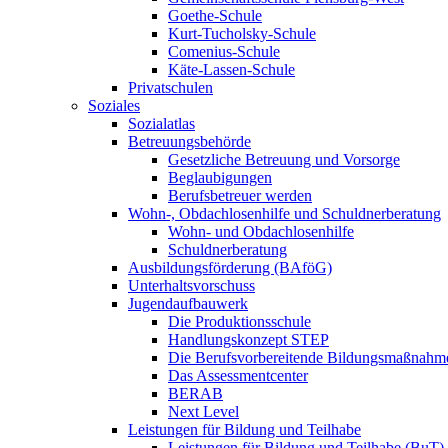
Goethe-Schule
Kurt-Tucholsky-Schule
Comenius-Schule
Käte-Lassen-Schule
Privatschulen
Soziales
Sozialatlas
Betreuungsbehörde
Gesetzliche Betreuung und Vorsorge
Beglaubigungen
Berufsbetreuer werden
Wohn-, Obdachlosenhilfe und Schuldnerberatung
Wohn- und Obdachlosenhilfe
Schuldnerberatung
Ausbildungsförderung (BAföG)
Unterhaltsvorschuss
Jugendaufbauwerk
Die Produktionsschule
Handlungskonzept STEP
Die Berufsvorbereitende Bildungsmaßnahm
Das Assessmentcenter
BERAB
Next Level
Leistungen für Bildung und Teilhabe
Leistungen für Bildung und Teilhabe (BuT)