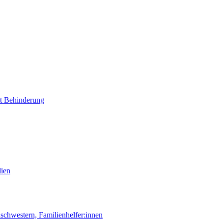
it Behinderung
lien
chwestern, Familienhelfer:innen