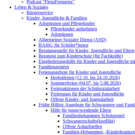
Podcast "FlensFrequenz"
Leben & Soziales
Bürgerservice
Kinder, Jugendliche & Familien
Adoptionen und Pflegekinder
Pflegekinder aufnehmen
Adoptionen
Allgemeiner Sozialer Dienst (ASD)
BAföG für Schüler*innen
Beratungsstelle für Kinder, Jugendliche und Eltern
Beratung zum Kinderschutz (für Fachkräfte)
Eingliederungshilfe für Kinder und Jugendliche m
Familienzentren
Ferienangebote für Kinder und Jugendliche
Herbstferien (12.10. bis 24.10.2026)
Sommerferien (04.07. bis 5.08.2026)
Ferienaktionen der Schulsozialarbeit
Ferienpass für Kinder und Jugendliche
Offene Kinder- und Jugendarbeit
Frühe Hilfen: Angebote für Schwangere und Fami
Hilfe für junge/werdende Eltern
Familienhebammen Schutzengel
Schwangerschafts(konflikt)
Offene Anlaufstellen
Familien-Hebammen, -Kinderkrankens