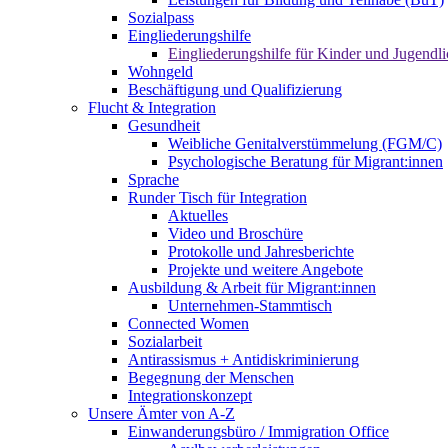
Sozialpass
Eingliederungshilfe
Eingliederungshilfe für Kinder und Jugendli
Wohngeld
Beschäftigung und Qualifizierung
Flucht & Integration
Gesundheit
Weibliche Genitalverstümmelung (FGM/C)
Psychologische Beratung für Migrant:innen
Sprache
Runder Tisch für Integration
Aktuelles
Video und Broschüre
Protokolle und Jahresberichte
Projekte und weitere Angebote
Ausbildung & Arbeit für Migrant:innen
Unternehmen-Stammtisch
Connected Women
Sozialarbeit
Antirassismus + Antidiskriminierung
Begegnung der Menschen
Integrationskonzept
Unsere Ämter von A-Z
Einwanderungsbüro / Immigration Office