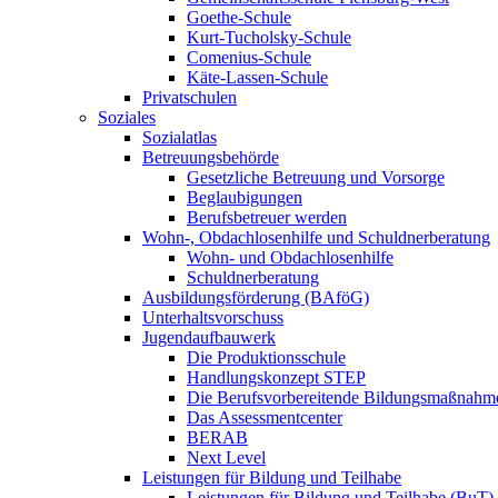
Goethe-Schule
Kurt-Tucholsky-Schule
Comenius-Schule
Käte-Lassen-Schule
Privatschulen
Soziales
Sozialatlas
Betreuungsbehörde
Gesetzliche Betreuung und Vorsorge
Beglaubigungen
Berufsbetreuer werden
Wohn-, Obdachlosenhilfe und Schuldnerberatung
Wohn- und Obdachlosenhilfe
Schuldnerberatung
Ausbildungsförderung (BAföG)
Unterhaltsvorschuss
Jugendaufbauwerk
Die Produktionsschule
Handlungskonzept STEP
Die Berufsvorbereitende Bildungsmaßnahm
Das Assessmentcenter
BERAB
Next Level
Leistungen für Bildung und Teilhabe
Leistungen für Bildung und Teilhabe (BuT)