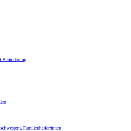
it Behinderung
lien
chwestern, Familienhelfer:innen