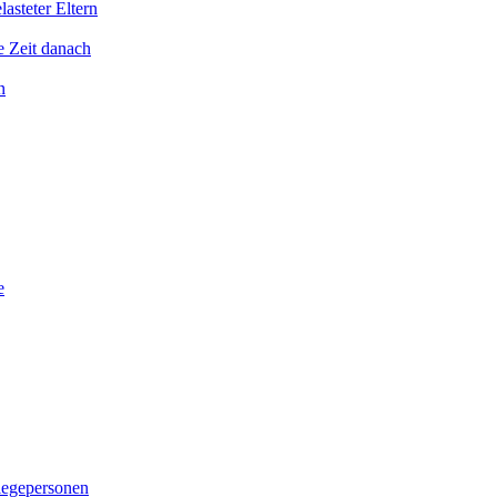
asteter Eltern
e Zeit danach
n
e
legepersonen