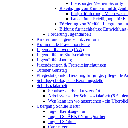
Flensburger Medien Security
Beteiligung von Kindern und Jugendl
Projektförderung "Mach was dr
Broschüre "Beteiligung" für K
Förderung von Vielfalt, Integration u
Bildung für nachhaltige Entwicklung
Förderung Jugendarbeit
Kinder- und Jugendschutzzentrum
Kommunale Präventionskette
Jugendaufbauwerk (JAW)
Jugendhilfe im Strafverfahren
Jugendhilfeplanung
Jugendzentren & Freizeiteinrichtungen
Offener Ganztag
Pflegestützpunkt: Beratung für junge, pflegende 
Schulpsychologische Beratungsstelle
Schulsozialarbeit
Schulsozialarbeit kurz erklärt
Arbeitsweise der Schulsozialarbeit (6 Säulen
Wen kann ich wo ansprechen - ein Überblic
Übergang Schule-Beruf
Jugendberufsagentur
Jugend STÄRKEN im Quartier
Jugend Stärken
Careleaver