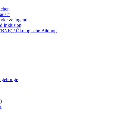
ichen
aus!"
inder & Jugend
nd Inklusion
 (BNE) / Ökologische Bildung
Angehörige
)
k