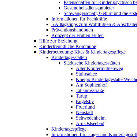
Patenschaften für Kinder psychisch bel
Gesundheitsdienstanbieter
Schwangerschaft, Geburt und die erst
Informationen für Fachkräfte
5 Alltagstipps zum Wohlfühlen & Abschalte
Präventionshandbuch
Konzept der Frühen Hilfen
Hilfe zur Erziehung
Kinderfreundliche Kommune
Kinderbetreuung: Kitas & Kindertagespflege
Kindertagesstätten
Städtische Kindertagesstätten
Alter Kupfermühlenweg
Stuhrsallee
Kneipp Kindertagestätte Weich
Am Sophienhof
Johannisstraße
Tarup
Engelsby
Fruerlund
Neustadt
Schwedenheim
Am Ostseebad
Kindertagespflege
Informationen für Träger und Kindertagespf