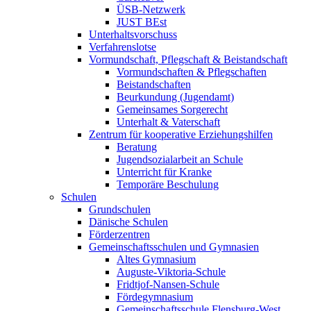
ÜSB-Netzwerk
JUST BEst
Unterhaltsvorschuss
Verfahrenslotse
Vormundschaft, Pflegschaft & Beistandschaft
Vormundschaften & Pflegschaften
Beistandschaften
Beurkundung (Jugendamt)
Gemeinsames Sorgerecht
Unterhalt & Vaterschaft
Zentrum für kooperative Erziehungshilfen
Beratung
Jugendsozialarbeit an Schule
Unterricht für Kranke
Temporäre Beschulung
Schulen
Grundschulen
Dänische Schulen
Förderzentren
Gemeinschaftsschulen und Gymnasien
Altes Gymnasium
Auguste-Viktoria-Schule
Fridtjof-Nansen-Schule
Fördegymnasium
Gemeinschaftsschule Flensburg-West