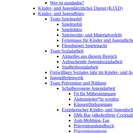
Wer ist zuständig?
Kinder- und Jugendärztlicher Dienst (KJÄD)
Kinder- und Jugendbüro
Team Spielmobil
Spielmobil
Spielplätze
Spielgeräte- und Materialverleih
Ferienpass für Kinder und Jugendlich
Flensburger Spielenacht
Team Sozialarbeit
Aktuelles aus diesem Bereich
Aufsuchende Jugendsozialarbeit
Stadtteilsozialarbeit
Freiwilliges Soziales Jahr im Kinder- und 
Jugendferienwerk
Team Prävention und Bildung
Schulbezogene Jugendarbeit
Fit für Mitbestimmung
Aktionsleiter*in werden
Klassenfindungstage
Erzieherischer Kinder- und Jugendsch
JiMs Bar (alkoholfreie Cocktail
Anti-Mobbing-Tag
Präventionshandbuch
Präventionsmesse